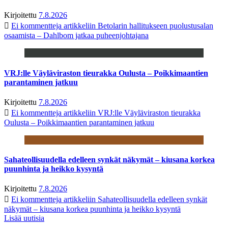
Kirjoitettu
7.8.2026
Ei kommentteja
artikkeliin Betolarin hallitukseen puolustusalan
osaamista – Dahlbom jatkaa puheenjohtajana
VRJ:lle Väyläviraston tieurakka Oulusta – Poikkimaantien
parantaminen jatkuu
Kirjoitettu
7.8.2026
Ei kommentteja
artikkeliin VRJ:lle Väyläviraston tieurakka
Oulusta – Poikkimaantien parantaminen jatkuu
Sahateollisuudella edelleen synkät näkymät – kiusana korkea
puunhinta ja heikko kysyntä
Kirjoitettu
7.8.2026
Ei kommentteja
artikkeliin Sahateollisuudella edelleen synkät
näkymät – kiusana korkea puunhinta ja heikko kysyntä
Lisää uutisia