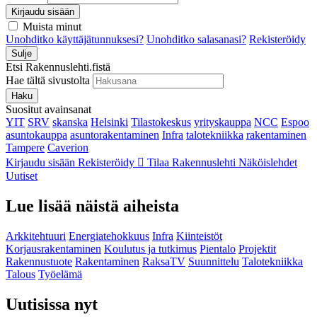
Kirjaudu sisään
Muista minut
Unohditko käyttäjätunnuksesi?
Unohditko salasanasi?
Rekisteröidy
Sulje
Etsi Rakennuslehti.fistä
Hae tältä sivustolta
Haku
Suositut avainsanat
YIT
SRV
skanska
Helsinki
Tilastokeskus
yrityskauppa
NCC
Espoo
asuntokauppa
asuntorakentaminen
Infra
talotekniikka
rakentaminen
Tampere
Caverion
Kirjaudu sisään
Rekisteröidy
Tilaa Rakennuslehti
Näköislehdet
Uutiset
Lue lisää näistä aiheista
Arkkitehtuuri
Energiatehokkuus
Infra
Kiinteistöt
Korjausrakentaminen
Koulutus ja tutkimus
Pientalo
Projektit
Rakennustuote
Rakentaminen
RaksaTV
Suunnittelu
Talotekniikka
Talous
Työelämä
Uutisissa nyt