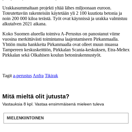
Urakkasummaltaan projekti yltää lähes miljoonaan euroon.
Toteutettaviin rakenteisiin käytetään yli 2 100 kuutiota betonia ja
noin 200 000 kiloa terästä. Työt ovat käynnissä ja urakka valmistuu
alkutalven 2021 aikana.
Koko Suomen alueella toimiva A-Perustus on panostanut viime
vuosina merkittävästi toimintansa laajentamiseen Pirkanmaalla.
Yhtiön muita hankkeita Pirkanmaalla ovat olleet muun muassa
Tampereen keskuskeittiön, Pirkkalan Scania-keskuksen, Etra-Meltex
Pirkkalan sekä Olkahisen koulun betonirakennustyöt.
Tagit
a-perustus
Anfra
Tikirak
Mitä mieltä olit jutusta?
Vastauksia
8
kpl. Vastaa ensimmäisenä mieleen tuleva
MIELENKIINTOINEN