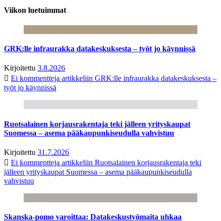
Viikon luetuimmat
GRK:lle infraurakka datakeskuksesta – työt jo käynnissä
Kirjoitettu
3.8.2026
Ei kommentteja
artikkeliin GRK:lle infraurakka datakeskuksesta –
työt jo käynnissä
Ruotsalainen korjausrakentaja teki jälleen yrityskaupat
Suomessa – asema pääkaupunkiseudulla vahvistuu
Kirjoitettu
31.7.2026
Ei kommentteja
artikkeliin Ruotsalainen korjausrakentaja teki
jälleen yrityskaupat Suomessa – asema pääkaupunkiseudulla
vahvistuu
Skanska-pomo varoittaa: Datakeskustyömaita uhkaa