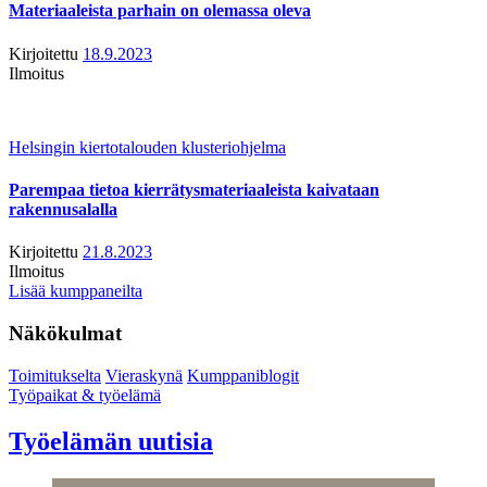
Materiaaleista parhain on olemassa oleva
Kirjoitettu
18.9.2023
Ilmoitus
Helsingin kiertotalouden klusteriohjelma
Parempaa tietoa kierrätysmateriaaleista kaivataan
rakennusalalla
Kirjoitettu
21.8.2023
Ilmoitus
Lisää kumppaneilta
Näkökulmat
Toimitukselta
Vieraskynä
Kumppaniblogit
Työpaikat & työelämä
Työelämän uutisia