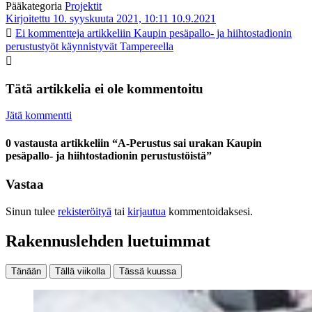
Pääkategoria
Projektit
Kirjoitettu 10. syyskuuta 2021, 10:11
10.9.2021
Ei kommentteja
artikkeliin Kaupin pesäpallo- ja hiihtostadionin
perustustyöt käynnistyvät Tampereella
Tätä artikkelia ei ole kommentoitu
Jätä kommentti
0 vastausta artikkeliin “A-Perustus sai urakan Kaupin
pesäpallo- ja hiihtostadionin perustustöistä”
Vastaa
Sinun tulee
rekisteröityä
tai
kirjautua
kommentoidaksesi.
Rakennuslehden luetuimmat
Tänään
Tällä viikolla
Tässä kuussa