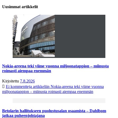
Uusimmat artikkelit
Nokia-areena teki viime vuonna miljoonatappion – miinusta
roimasti aiempaa enemmän
Kirjoitettu
7.8.2026
Ei kommentteja
artikkeliin Nokia-areena teki viime vuonna
miljoonatappion – miinusta roimasti aiempaa enemmän
Betolarin hallitukseen puolustusalan osaamista – Dahlbom
jatkaa puheenjohtajana