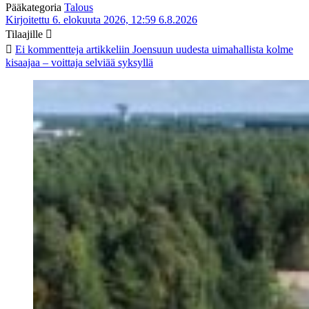
Pääkategoria
Talous
Kirjoitettu 6. elokuuta 2026, 12:59
6.8.2026
Tilaajille
Ei kommentteja
artikkeliin Joensuun uudesta uimahallista kolme
kisaajaa – voittaja selviää syksyllä