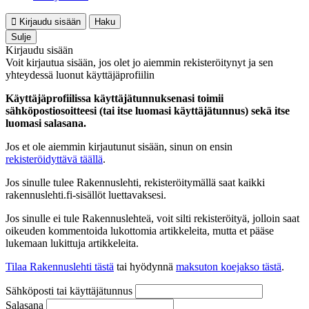
Kirjaudu sisään
Haku
Sulje
Kirjaudu sisään
Voit kirjautua sisään, jos olet jo aiemmin rekisteröitynyt ja sen
yhteydessä luonut käyttäjäprofiilin
Käyttäjäprofiilissa käyttäjätunnuksenasi toimii
sähköpostiosoitteesi (tai itse luomasi käyttäjätunnus) sekä itse
luomasi salasana.
Jos et ole aiemmin kirjautunut sisään, sinun on ensin
rekisteröidyttävä täällä
.
Jos sinulle tulee Rakennuslehti, rekisteröitymällä saat kaikki
rakennuslehti.fi-sisällöt luettavaksesi.
Jos sinulle ei tule Rakennuslehteä, voit silti rekisteröityä, jolloin saat
oikeuden kommentoida lukottomia artikkeleita, mutta et pääse
lukemaan lukittuja artikkeleita.
Tilaa Rakennuslehti tästä
tai hyödynnä
maksuton koejakso tästä
.
Sähköposti tai käyttäjätunnus
Salasana