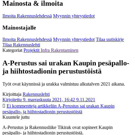
Mainosta & ilmoita
Ilmoita Rakennuslehdessä
Myynnin yhteystiedot
Mainostajalle
Ilmoita Rakennuslehdessä
Myynnin yhteystiedot
Tilaa uutiskirje
Tilaa Rakennuslehti
Kategoriat
Projektit
Infra
Rakentaminen
A-Perustus sai urakan Kaupin pesäpallo-
ja hiihtostadionin perustustöistä
Työt ovat käynnissä ja urakka valmistuu alkutalven 2021 aikana.
Kirjoittaja
Rakennuslehti
Kirjoitettu 9. marraskuuta 2021, 16:42
9.11.2021
Ei kommentteja
artikkeliin A-Perustus sai urakan Kaupin
pesäpallo- ja hiihtostadionin perustustöistä
Kuuntele juttu
A-Perustus ja Rakennusliike Tikirak ovat sopineet Kaupin
pesäpallo- ja hiihtostadionin perustustöistä.