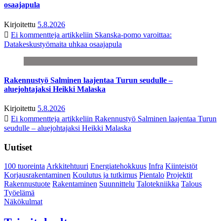
osaajapula
Kirjoitettu
5.8.2026
Ei kommentteja
artikkeliin Skanska-pomo varoittaa:
Datakeskustyömaita uhkaa osaajapula
Rakennustyö Salminen laajentaa Turun seudulle –
aluejohtajaksi Heikki Malaska
Kirjoitettu
5.8.2026
Ei kommentteja
artikkeliin Rakennustyö Salminen laajentaa Turun
seudulle – aluejohtajaksi Heikki Malaska
Uutiset
100 tuoreinta
Arkkitehtuuri
Energiatehokkuus
Infra
Kiinteistöt
Korjausrakentaminen
Koulutus ja tutkimus
Pientalo
Projektit
Rakennustuote
Rakentaminen
Suunnittelu
Talotekniikka
Talous
Työelämä
Näkökulmat