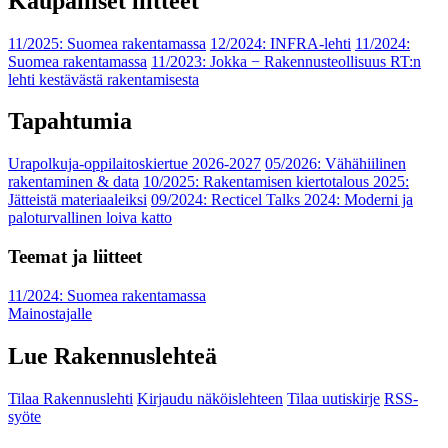
Kaupalliset liitteet
11/2025: Suomea rakentamassa
12/2024: INFRA-lehti
11/2024:
Suomea rakentamassa
11/2023: Jokka − Rakennusteollisuus RT:n
lehti kestävästä rakentamisesta
Tapahtumia
Urapolkuja-oppilaitoskiertue 2026-2027
05/2026: Vähähiilinen
rakentaminen & data
10/2025: Rakentamisen kiertotalous 2025:
Jätteistä materiaaleiksi
09/2024: Recticel Talks 2024: Moderni ja
paloturvallinen loiva katto
Teemat ja liitteet
11/2024: Suomea rakentamassa
Mainostajalle
Lue Rakennuslehteä
Tilaa Rakennuslehti
Kirjaudu näköislehteen
Tilaa uutiskirje
RSS-
syöte