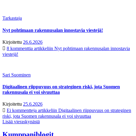
Tarkastaja
Nyt pohtimaan rakennusalan innostavia viestejä!
Kirjoitettu
26.6.2026
8 kommenttia
artikkeliin Nyt pohtimaan rakennusalan innostavia
viestejä!
Sari Suominen
Digitaalinen riippuvuus on strateginen riski, jota Suomen
rakennusala ei voi sivuuttaa
Kirjoitettu
25.6.2026
Ei kommentteja
artikkeliin Digitaalinen riippuvuus on strateginen
riski, jota Suomen rakennusala ei voi sivuuttaa
Lisää vieraskynästä
Kumppaniblogit