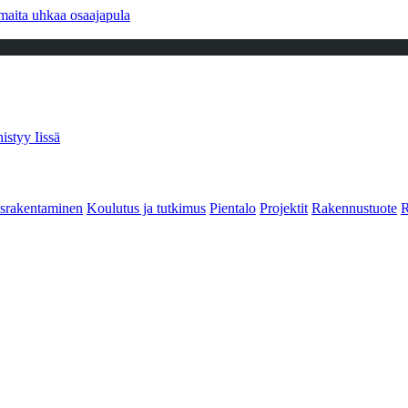
maita uhkaa osaajapula
istyy Iissä
srakentaminen
Koulutus ja tutkimus
Pientalo
Projektit
Rakennustuote
R