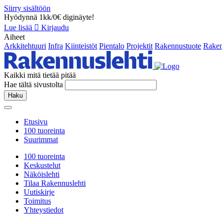
Siirry sisältöön
Hyödynnä 1kk/0€ diginäyte!
Lue lisää
Kirjaudu
Aiheet
Arkkitehtuuri
Infra
Kiinteistöt
Pientalo
Projektit
Rakennustuote
Raken
Kaikki mitä tietää pitää
Hae tältä sivustolta
Haku
Etusivu
100 tuoreinta
Suurimmat
100 tuoreinta
Keskustelut
Näköislehti
Tilaa Rakennuslehti
Uutiskirje
Toimitus
Yhteystiedot