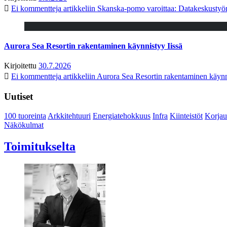
Ei kommentteja
artikkeliin Skanska-pomo varoittaa: Datakeskustyö
Aurora Sea Resortin rakentaminen käynnistyy Iissä
Kirjoitettu
30.7.2026
Ei kommentteja
artikkeliin Aurora Sea Resortin rakentaminen käynn
Uutiset
100 tuoreinta
Arkkitehtuuri
Energiatehokkuus
Infra
Kiinteistöt
Korjau
Näkökulmat
Toimitukselta