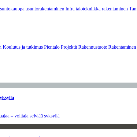
asuntokauppa
asuntorakentaminen
Infra
talotekniikka
rakentaminen
Tam
n
Koulutus ja tutkimus
Pientalo
Projektit
Rakennustuote
Rakentaminen
yksyllä
ajaa – voittaja selviää syksyllä