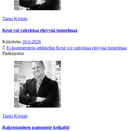
Tapio Kivistö
Kesä voi vahvistaa elpyvää tunnelmaa
Kirjoitettu
26.6.2026
Ei kommentteja
artikkeliin Kesä voi vahvistaa elpyvää tunnelmaa
Pääkirjoitus
Tapio Kivistö
Rakentamisen painopiste keikahti