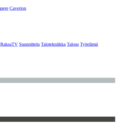
pere
Caverion
RaksaTV
Suunnittelu
Talotekniikka
Talous
Työelämä