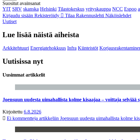
Suositut avainsanat
YIT
SRV
skanska
Helsinki
Tilastokeskus
yrityskauppa
NCC
Espoo
Kirjaudu sisään
Rekisteröidy
Tilaa Rakennuslehti
Näköislehdet
Uutiset
Lue lisää näistä aiheista
Arkkitehtuuri
Energiatehokkuus
Infra
Kiinteistöt
Korjausrakentamine
Uutisissa nyt
Uusimmat artikkelit
Joensuun uudesta uimahallista kolme kisaajaa – voittaja selviää s
Kirjoitettu
6.8.2026
Ei kommentteja
artikkeliin Joensuun uudesta uimahallista kolme kisa