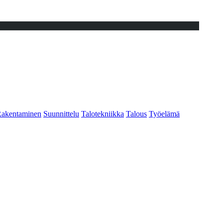
akentaminen
Suunnittelu
Talotekniikka
Talous
Työelämä