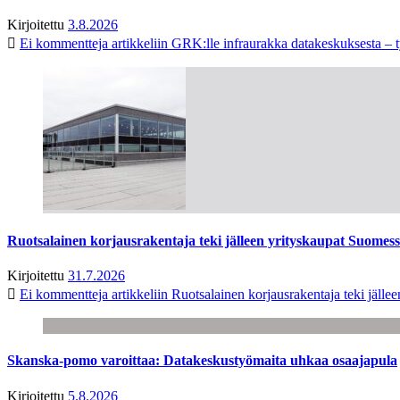
Kirjoitettu
3.8.2026
Ei kommentteja
artikkeliin GRK:lle infraurakka datakeskuksesta – t
Ruotsalainen korjausrakentaja teki jälleen yrityskaupat Suome
Kirjoitettu
31.7.2026
Ei kommentteja
artikkeliin Ruotsalainen korjausrakentaja teki jäl
Skanska-pomo varoittaa: Datakeskustyömaita uhkaa osaajapula
Kirjoitettu
5.8.2026