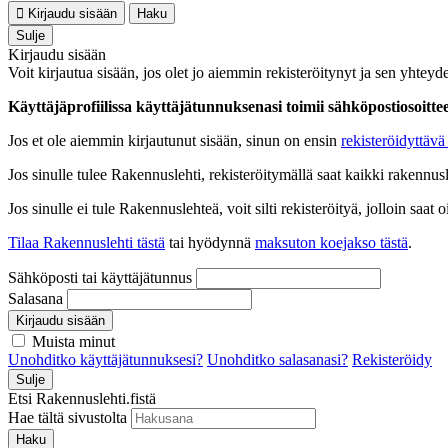
Kirjaudu sisään
Haku
Sulje
Kirjaudu sisään
Voit kirjautua sisään, jos olet jo aiemmin rekisteröitynyt ja sen yhteyde
Käyttäjäprofiilissa käyttäjätunnuksenasi toimii sähköpostiosoittees
Jos et ole aiemmin kirjautunut sisään, sinun on ensin
rekisteröidyttävä 
Jos sinulle tulee Rakennuslehti, rekisteröitymällä saat kaikki rakennusle
Jos sinulle ei tule Rakennuslehteä, voit silti rekisteröityä, jolloin sa
Tilaa Rakennuslehti tästä
tai hyödynnä
maksuton koejakso tästä
.
Sähköposti tai käyttäjätunnus
Salasana
Kirjaudu sisään
Muista minut
Unohditko käyttäjätunnuksesi?
Unohditko salasanasi?
Rekisteröidy
Sulje
Etsi Rakennuslehti.fistä
Hae tältä sivustolta
Haku