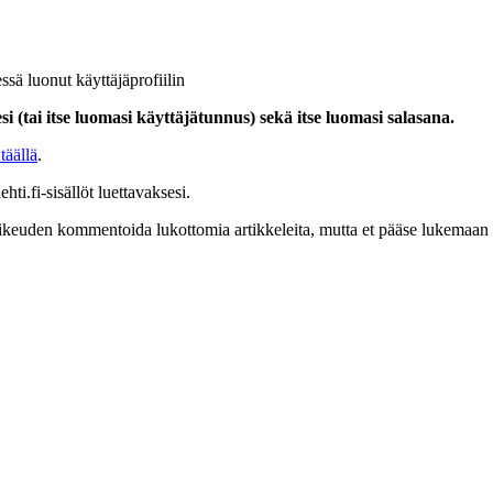
ssä luonut käyttäjäprofiilin
i (tai itse luomasi käyttäjätunnus) sekä itse luomasi salasana.
täällä
.
hti.fi-sisällöt luettavaksesi.
at oikeuden kommentoida lukottomia artikkeleita, mutta et pääse lukemaan l