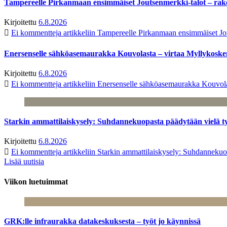
Tampereelle Pirkanmaan ensimmäiset Joutsenmerkki-talot – ra
Kirjoitettu
6.8.2026
Ei kommentteja
artikkeliin Tampereelle Pirkanmaan ensimmäiset Jo
Enersenselle sähköasemaurakka Kouvolasta – virtaa Myllykoske
Kirjoitettu
6.8.2026
Ei kommentteja
artikkeliin Enersenselle sähköasemaurakka Kouvola
Starkin ammattilaiskysely: Suhdannekuopasta päädytään vielä 
Kirjoitettu
6.8.2026
Ei kommentteja
artikkeliin Starkin ammattilaiskysely: Suhdanneku
Lisää uutisia
Viikon luetuimmat
GRK:lle infraurakka datakeskuksesta – työt jo käynnissä