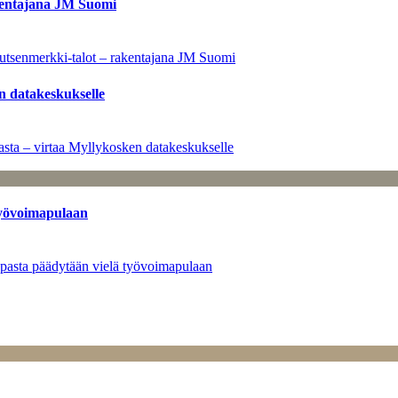
kentajana JM Suomi
utsenmerkki-talot – rakentajana JM Suomi
n datakeskukselle
sta – virtaa Myllykosken datakeskukselle
työvoimapulaan
opasta päädytään vielä työvoimapulaan