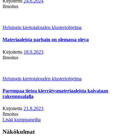
Kirjoitettu
24.6.2024
Ilmoitus
Helsingin kiertotalouden klusteriohjelma
Materiaaleista parhain on olemassa oleva
Kirjoitettu
18.9.2023
Ilmoitus
Helsingin kiertotalouden klusteriohjelma
Parempaa tietoa kierrätysmateriaaleista kaivataan
rakennusalalla
Kirjoitettu
21.8.2023
Ilmoitus
Lisää kumppaneilta
Näkökulmat