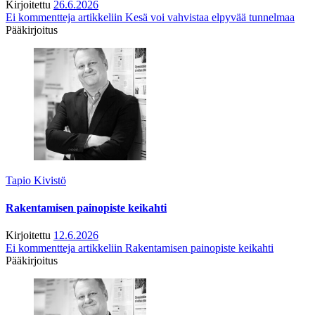
Kirjoitettu
26.6.2026
Ei kommentteja
artikkeliin Kesä voi vahvistaa elpyvää tunnelmaa
Pääkirjoitus
Tapio Kivistö
Rakentamisen painopiste keikahti
Kirjoitettu
12.6.2026
Ei kommentteja
artikkeliin Rakentamisen painopiste keikahti
Pääkirjoitus