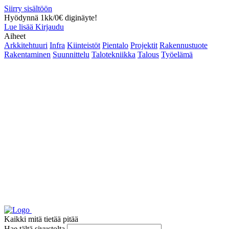
Siirry sisältöön
Hyödynnä 1kk/0€ diginäyte!
Lue lisää
Kirjaudu
Aiheet
Arkkitehtuuri
Infra
Kiinteistöt
Pientalo
Projektit
Rakennustuote
Rakentaminen
Suunnittelu
Talotekniikka
Talous
Työelämä
Kaikki mitä tietää pitää
Hae tältä sivustolta