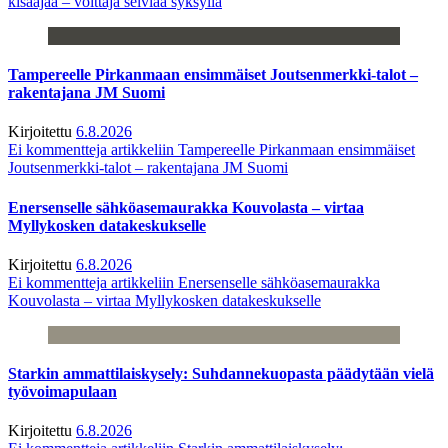
kisaajaa – voittaja selviää syksyllä
Tampereelle Pirkanmaan ensimmäiset Joutsenmerkki-talot –
rakentajana JM Suomi
Kirjoitettu
6.8.2026
Ei kommentteja
artikkeliin Tampereelle Pirkanmaan ensimmäiset
Joutsenmerkki-talot – rakentajana JM Suomi
Enersenselle sähköasemaurakka Kouvolasta – virtaa
Myllykosken datakeskukselle
Kirjoitettu
6.8.2026
Ei kommentteja
artikkeliin Enersenselle sähköasemaurakka
Kouvolasta – virtaa Myllykosken datakeskukselle
Starkin ammattilaiskysely: Suhdannekuopasta päädytään vielä
työvoimapulaan
Kirjoitettu
6.8.2026