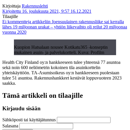
Kirjoittaja
Rakennuslehti
Kirjoitettu 16. joulukuuta 2021, 9:57
16.12.2021
Tilaajille
Ei kommentteja
artikkeliin Joensuulainen rakennusliike sai kerralla
lähes 19 miljoonan urakat – yhtiön liikevaihto oli reilut 20 miljoonaa
vuonna 2020
Kuopion Hatsalaan nousee Kotikatu365 -konseptin
mukainen asuin- ja palvelukortteli. Kuva: Profilm
Health City Finland oy:n hankkeeseen tulee yhteensä 77 asuntoa
sekä noin 600 neliömetrin kokoinen tila asuinkorttelin
yhteiskäyttöön. TA-Asumisoikeus oy:n hankkeeseen puolestaan
tulee 51 asuntoa. Rakennushankkeet kestävät loppuvuoteen 2023
saakka.
Tämä artikkeli on tilaajille
Kirjaudu sisään
Sähköposti tai käyttäjätunnus
Salasana