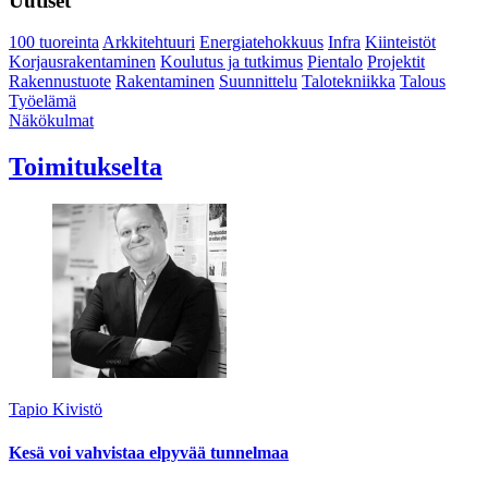
Uutiset
100 tuoreinta
Arkkitehtuuri
Energiatehokkuus
Infra
Kiinteistöt
Korjausrakentaminen
Koulutus ja tutkimus
Pientalo
Projektit
Rakennustuote
Rakentaminen
Suunnittelu
Talotekniikka
Talous
Työelämä
Näkökulmat
Toimitukselta
Tapio Kivistö
Kesä voi vahvistaa elpyvää tunnelmaa