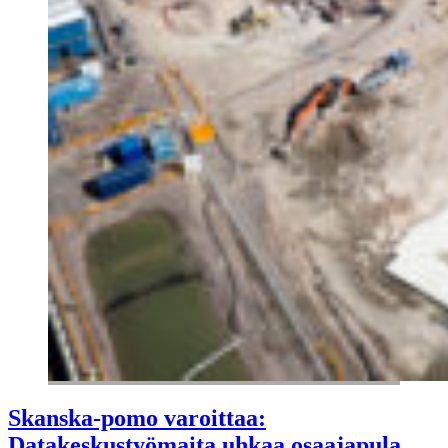
Skanska-pomo varoittaa:
Datakeskustyömaita uhkaa osaajapula