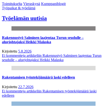
Toimitukselta
Vieraskynä
Kumppaniblogit
Työpaikat & työelämä
Työelämän uutisia
Rakennustyö Salminen laajentaa Turun seudulle –
aluejohtajaksi Heikki Malaska
Kirjoitettu
5.8.2026
Ei kommentteja
artikkeliin Rakennustyö Salminen laajentaa Turun
seudulle – aluejohtajaksi Heikki Malaska
Rakentamisen työntekijämäärä laski edelleen
Kirjoitettu
22.7.2026
Ei kommentteja
artikkeliin Rakentamisen työntekijämäärä laski
edelleen