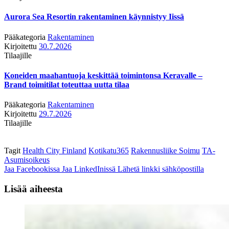
Aurora Sea Resortin rakentaminen käynnistyy Iissä
Pääkategoria
Rakentaminen
Kirjoitettu
30.7.2026
Tilaajille
Koneiden maahantuoja keskittää toimintonsa Keravalle –
Brand toimitilat toteuttaa uutta tilaa
Pääkategoria
Rakentaminen
Kirjoitettu
29.7.2026
Tilaajille
Tagit
Health City Finland
Kotikatu365
Rakennusliike Soimu
TA-
Asumisoikeus
Jaa Facebookissa
Jaa LinkedInissä
Lähetä linkki sähköpostilla
Lisää aiheesta