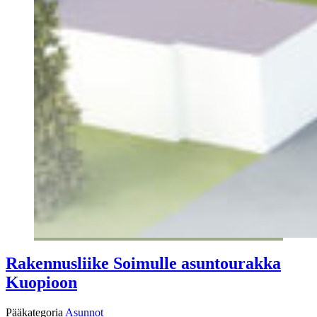
Rakennusliike Soimulle asuntourakka
Kuopioon
Pääkategoria
Asunnot