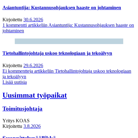
Asiantuntija: Kustannusohjauksen haaste on johtaminen
Kirjoitettu
30.6.2026
1 kommentti
artikkeliin Asiantuntija: Kustannusohjauksen haaste on
johtaminen
Tietohallintojohtaja uskoo teknologiaan ja tekoälyyn
Kirjoitettu
29.6.2026
Ei kommentteja
artikkeliin Tietohallintojohtaja uskoo teknologiaan
ja tekoälyyn
Lisää uutisia
Uusimmat työpaikat
Toimitusjohtaja
Yritys
KOAS
Kirjoitettu
3.8.2026