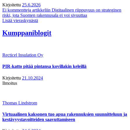
Kirjoitettu
25.6.2026
Ei kommentteja
artikkeliin Digitaalinen riippuvuus on strateginen
riski, jota Suomen rakennusala ei voi sivuuttaa
Lisää vieraskynästä
Kumppaniblogit
Recticel Insulation Oy
PIR-katto pitää pintansa kovillakin keleillä
Kirjoitettu
21.10.2024
Ilmoitus
Thomas Lindstrom
Virtuaalinen kaksonen tuo apua rakennuksien suunnitteluun ja
kestävyystavoitteiden saavuttamiseen