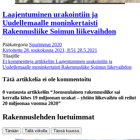
Laajentuminen urakointiin ja
Uudellemaalle moninkertaisti
Rakennusliike Soimun liikevaihdon
Pääkategoria
Suurimmat 2020
Kirjoitettu 28. toukokuuta 2021, 8:51
28.5.2021
Tilaajille
Ei kommentteja
artikkeliin Laajentuminen urakointiin ja
Uudellemaalle moninkertaisti Rakennusliike Soimun liikevaihdon
Tätä artikkelia ei ole kommentoitu
0 vastausta artikkeliin “Joensuulainen rakennusliike sai
kerralla lähes 19 miljoonan urakat – yhtiön liikevaihto oli reilut
20 miljoonaa vuonna 2020”
Rakennuslehden luetuimmat
Tänään
Tällä viikolla
Tässä kuussa