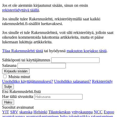
Jos et ole aiemmin kirjautunut sisään, sinun on ensin
rekisteröidyttävä täällä
.
Jos sinulle tulee Rakennuslehti, rekisteröitymällä saat kaikki
rakennuslehti.fi-sisällöt luettavaksesi.
Jos sinulle ei tule Rakennuslehteä, voit silti rekisteröityä, jolloin saat
oikeuden kommentoida lukottomia artikkeleita, mutta et pääse
lukemaan lukittuja artikkeleita.
Tilaa Rakennuslehti tästä
tai hyödynnä
maksuton koejakso tästä
.
Sähköposti tai käyttäjätunnus
Salasana
Kirjaudu sisään
Muista minut
Unohditko käyttäjätunnuksesi?
Unohditko salasanasi?
Rekisteröidy
Sulje
Etsi Rakennuslehti.fistä
Hae tältä sivustolta
Haku
Suositut avainsanat
YIT
SRV
skanska
Helsinki
Tilastokeskus
yrityskauppa
NCC
Espoo
asuntokauppa
asuntorakentaminen
Infra
talotekniikka
rakentaminen