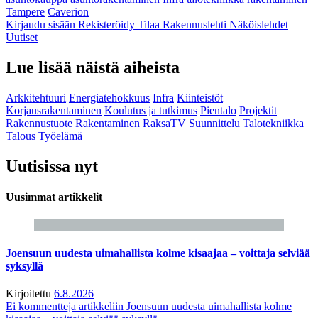
Tampere
Caverion
Kirjaudu sisään
Rekisteröidy
Tilaa Rakennuslehti
Näköislehdet
Uutiset
Lue lisää näistä aiheista
Arkkitehtuuri
Energiatehokkuus
Infra
Kiinteistöt
Korjausrakentaminen
Koulutus ja tutkimus
Pientalo
Projektit
Rakennustuote
Rakentaminen
RaksaTV
Suunnittelu
Talotekniikka
Talous
Työelämä
Uutisissa nyt
Uusimmat artikkelit
Joensuun uudesta uimahallista kolme kisaajaa – voittaja selviää
syksyllä
Kirjoitettu
6.8.2026
Ei kommentteja
artikkeliin Joensuun uudesta uimahallista kolme