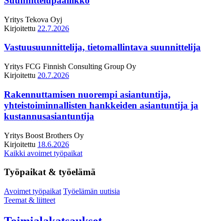
Suunnittelupäällikkö
Yritys
Tekova Oyj
Kirjoitettu
22.7.2026
Vastuusuunnittelija, tietomallintava suunnittelija
Yritys
FCG Finnish Consulting Group Oy
Kirjoitettu
20.7.2026
Rakennuttamisen nuorempi asiantuntija,
yhteistoiminnallisten hankkeiden asiantuntija ja
kustannusasiantuntija
Yritys
Boost Brothers Oy
Kirjoitettu
18.6.2026
Kaikki avoimet työpaikat
Työpaikat & työelämä
Avoimet työpaikat
Työelämän uutisia
Teemat & liitteet
Toimialakatsaukset