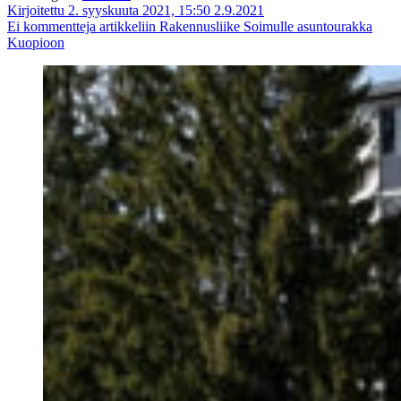
Kirjoitettu 2. syyskuuta 2021, 15:50
2.9.2021
Ei kommentteja
artikkeliin Rakennusliike Soimulle asuntourakka
Kuopioon