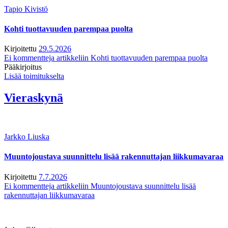
Tapio Kivistö
Kohti tuottavuuden parempaa puolta
Kirjoitettu
29.5.2026
Ei kommentteja
artikkeliin Kohti tuottavuuden parempaa puolta
Pääkirjoitus
Lisää toimitukselta
Vieraskynä
Jarkko Liuska
Muuntojoustava suunnittelu lisää rakennuttajan liikkumavaraa
Kirjoitettu
7.7.2026
Ei kommentteja
artikkeliin Muuntojoustava suunnittelu lisää
rakennuttajan liikkumavaraa