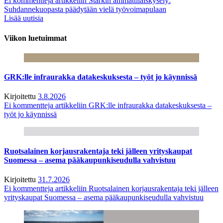
Ei kommentteja
artikkeliin Starkin ammattilaiskysely:
Suhdannekuopasta päädytään vielä työvoimapulaan
Lisää uutisia
Viikon luetuimmat
GRK:lle infraurakka datakeskuksesta – työt jo käynnissä
Kirjoitettu
3.8.2026
Ei kommentteja
artikkeliin GRK:lle infraurakka datakeskuksesta –
työt jo käynnissä
Ruotsalainen korjausrakentaja teki jälleen yrityskaupat
Suomessa – asema pääkaupunkiseudulla vahvistuu
Kirjoitettu
31.7.2026
Ei kommentteja
artikkeliin Ruotsalainen korjausrakentaja teki jälleen
yrityskaupat Suomessa – asema pääkaupunkiseudulla vahvistuu