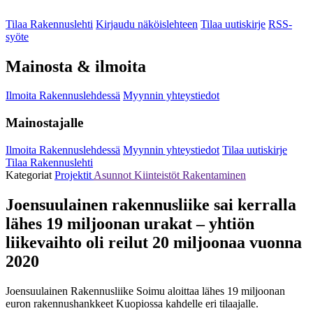
Tilaa Rakennuslehti
Kirjaudu näköislehteen
Tilaa uutiskirje
RSS-
syöte
Mainosta & ilmoita
Ilmoita Rakennuslehdessä
Myynnin yhteystiedot
Mainostajalle
Ilmoita Rakennuslehdessä
Myynnin yhteystiedot
Tilaa uutiskirje
Tilaa Rakennuslehti
Kategoriat
Projektit
Asunnot
Kiinteistöt
Rakentaminen
Joensuulainen rakennusliike sai kerralla
lähes 19 miljoonan urakat – yhtiön
liikevaihto oli reilut 20 miljoonaa vuonna
2020
Joensuulainen Rakennusliike Soimu aloittaa lähes 19 miljoonan
euron rakennushankkeet Kuopiossa kahdelle eri tilaajalle.