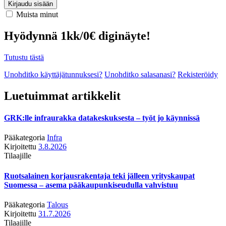
Kirjaudu sisään
Muista minut
Hyödynnä 1kk/0€ diginäyte!
Tutustu tästä
Unohditko käyttäjätunnuksesi?
Unohditko salasanasi?
Rekisteröidy
Luetuimmat artikkelit
GRK:lle infraurakka datakeskuksesta – työt jo käynnissä
Pääkategoria
Infra
Kirjoitettu
3.8.2026
Tilaajille
Ruotsalainen korjausrakentaja teki jälleen yrityskaupat
Suomessa – asema pääkaupunkiseudulla vahvistuu
Pääkategoria
Talous
Kirjoitettu
31.7.2026
Tilaajille