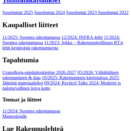
Suurimmat 2025
Suurimmat 2024
Suurimmat 2023
Suurimmat 2022
Kaupalliset liitteet
11/2025: Suomea rakentamassa
12/2024: INFRA-lehti
11/2024:
Suomea rakentamassa
11/2023: Jokka − Rakennusteollisuus RT:n
lehti kestävästä rakentamisesta
Tapahtumia
Urapolkuja-oppilaitoskiertue 2026-2027
05/2026: Vähähiilinen
rakentaminen & data
10/2025: Rakentamisen kiertotalous 2025:
Jätteistä materiaaleiksi
09/2024: Recticel Talks 2024: Moderni ja
paloturvallinen loiva katto
Teemat ja liitteet
11/2024: Suomea rakentamassa
Mainostajalle
Lue Rakennuslehteä