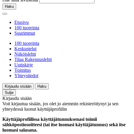
Haku
Etusivu
100 tuoreinta
Suurimmat
100 tuoreinta
Keskustelut
Näköislehti
Tilaa Rakennuslehti
Uutiskirje
Toimitus
Yhteystiedot
Kirjaudu sisään
Haku
Sulje
Kirjaudu sisään
Voit kirjautua sisään, jos olet jo aiemmin rekisteröitynyt ja sen
yhteydessä luonut käyttäjäprofiilin
Käyttäjäprofiilissa käyttäjätunnuksenasi toimii
sähköpostiosoitteesi (tai itse luomasi käyttäjätunnus) sekä itse
luomasi salasana.