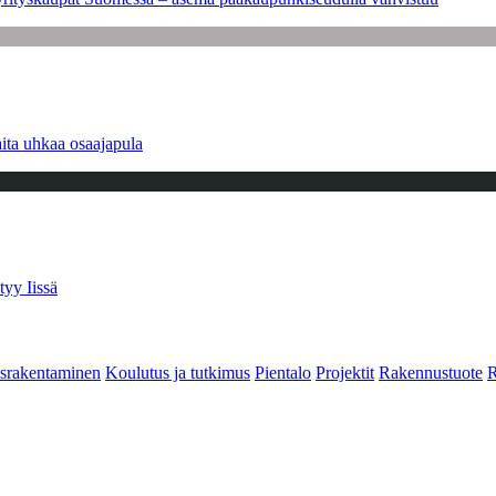
ita uhkaa osaajapula
tyy Iissä
srakentaminen
Koulutus ja tutkimus
Pientalo
Projektit
Rakennustuote
R