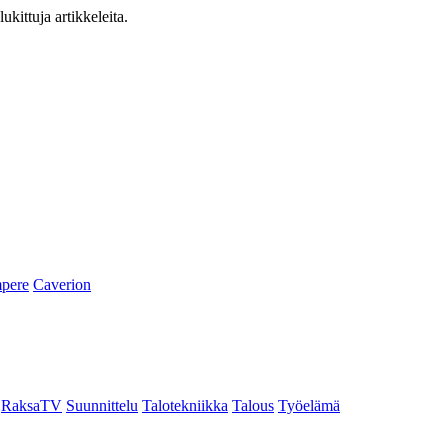
ukittuja artikkeleita.
pere
Caverion
RaksaTV
Suunnittelu
Talotekniikka
Talous
Työelämä