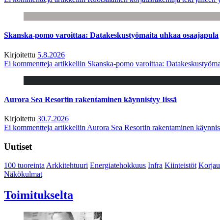
Skanska-pomo varoittaa: Datakeskustyömaita uhkaa osaajapula
Kirjoitettu
5.8.2026
Ei kommentteja
artikkeliin Skanska-pomo varoittaa: Datakeskustyöma
Aurora Sea Resortin rakentaminen käynnistyy Iissä
Kirjoitettu
30.7.2026
Ei kommentteja
artikkeliin Aurora Sea Resortin rakentaminen käynnis
Uutiset
100 tuoreinta
Arkkitehtuuri
Energiatehokkuus
Infra
Kiinteistöt
Korjau
Näkökulmat
Toimitukselta