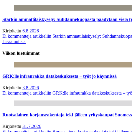
Starkin ammattilaiskysely: Suhdannekuopasta päädytään vielä 
Kirjoitettu
6.8.2026
Ei kommentteja
artikkeliin Starkin ammattilaiskysely: Suhdannekuop
Lisää uutisia
Viikon luetuimmat
GRK:lle infraurakka datakeskuksesta – työt jo käynnissä
Kirjoitettu
3.8.2026
Ei kommentteja
artikkeliin GRK:lle infraurakka datakeskuksesta – työ
Ruotsalainen korjausrakentaja teki jälleen yrityskaupat Suome
Kirjoitettu
31.7.2026
Ei kommentteja
artikkeliin Ruotsalainen korjausrakentaja teki jälle