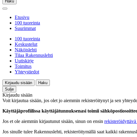
Haku
Etusivu
100 tuoreinta
Suurimmat
100 tuoreinta
Keskustelut
Näköislehti
Tilaa Rakennuslehti
Uutiskirje
Toimitus
Yhteystiedot
Kirjaudu sisään
Haku
Sulje
Kirjaudu sisään
Voit kirjautua sisään, jos olet jo aiemmin rekisteröitynyt ja sen yhteyde
Käyttäjäprofiilissa käyttäjätunnuksenasi toimii sähköpostiosoittees
Jos et ole aiemmin kirjautunut sisään, sinun on ensin
rekisteröidyttävä 
Jos sinulle tulee Rakennuslehti, rekisteröitymällä saat kaikki rakennusle