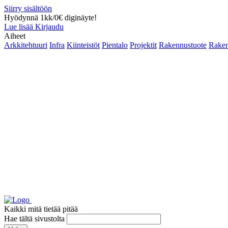
Siirry sisältöön
Hyödynnä 1kk/0€ diginäyte!
Lue lisää
Kirjaudu
Aiheet
Arkkitehtuuri
Infra
Kiinteistöt
Pientalo
Projektit
Rakennustuote
Raken
Kaikki mitä tietää pitää
Hae tältä sivustolta