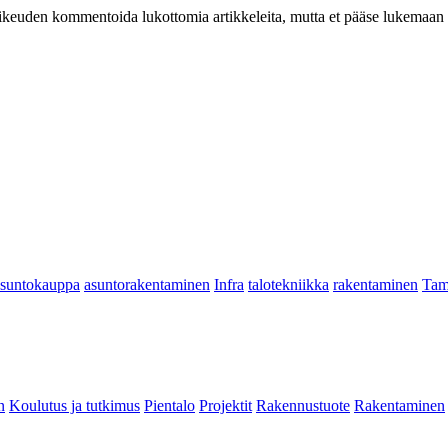
at oikeuden kommentoida lukottomia artikkeleita, mutta et pääse lukemaan l
asuntokauppa
asuntorakentaminen
Infra
talotekniikka
rakentaminen
Tam
n
Koulutus ja tutkimus
Pientalo
Projektit
Rakennustuote
Rakentaminen