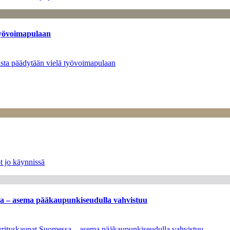
työvoimapulaan
asta päädytään vielä työvoimapulaan
t jo käynnissä
ssa – asema pääkaupunkiseudulla vahvistuu
en yrityskaupat Suomessa – asema pääkaupunkiseudulla vahvistuu