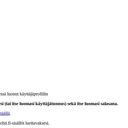
ssä luonut käyttäjäprofiilin
i (tai itse luomasi käyttäjätunnus) sekä itse luomasi salasana.
täällä
.
hti.fi-sisällöt luettavaksesi.