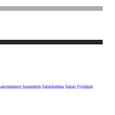
akentaminen
Suunnittelu
Talotekniikka
Talous
Työelämä