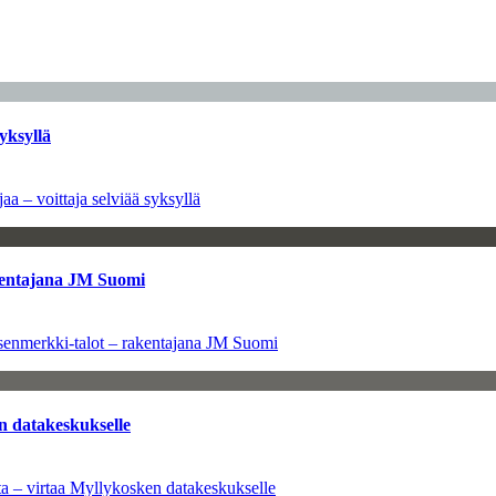
yksyllä
aa – voittaja selviää syksyllä
kentajana JM Suomi
senmerkki-talot – rakentajana JM Suomi
n datakeskukselle
a – virtaa Myllykosken datakeskukselle