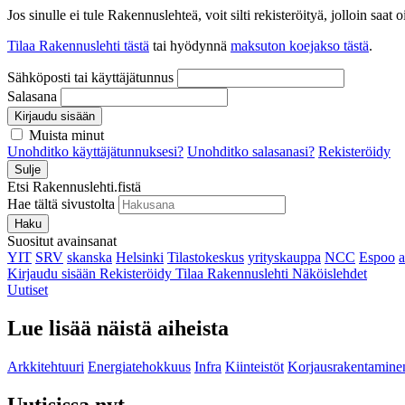
Jos sinulle ei tule Rakennuslehteä, voit silti rekisteröityä, jolloin sa
Tilaa Rakennuslehti tästä
tai hyödynnä
maksuton koejakso tästä
.
Sähköposti tai käyttäjätunnus
Salasana
Kirjaudu sisään
Muista minut
Unohditko käyttäjätunnuksesi?
Unohditko salasanasi?
Rekisteröidy
Sulje
Etsi Rakennuslehti.fistä
Hae tältä sivustolta
Haku
Suositut avainsanat
YIT
SRV
skanska
Helsinki
Tilastokeskus
yrityskauppa
NCC
Espoo
Kirjaudu sisään
Rekisteröidy
Tilaa Rakennuslehti
Näköislehdet
Uutiset
Lue lisää näistä aiheista
Arkkitehtuuri
Energiatehokkuus
Infra
Kiinteistöt
Korjausrakentamine
Uutisissa nyt