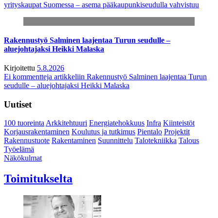
yrityskaupat Suomessa – asema pääkaupunkiseudulla vahvistuu
Rakennustyö Salminen laajentaa Turun seudulle –
aluejohtajaksi Heikki Malaska
Kirjoitettu
5.8.2026
Ei kommentteja
artikkeliin Rakennustyö Salminen laajentaa Turun
seudulle – aluejohtajaksi Heikki Malaska
Uutiset
100 tuoreinta
Arkkitehtuuri
Energiatehokkuus
Infra
Kiinteistöt
Korjausrakentaminen
Koulutus ja tutkimus
Pientalo
Projektit
Rakennustuote
Rakentaminen
Suunnittelu
Talotekniikka
Talous
Työelämä
Näkökulmat
Toimitukselta