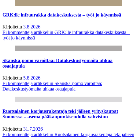
GRK:lle infraurakka datakeskuksesta – työt jo käynnissä
Kirjoitettu
3.8.2026
Ei kommentteja
artikkeliin GRK:lle infraurakka datakeskuksesta –
työt jo käynnissä
Skanska-pomo varoittaa: Datakeskustyömaita uhkaa
osaajapula
Kirjoitettu
5.8.2026
Ei kommentteja
artikkeliin Skanska-pomo varoittaa:
Datakeskustyömaita uhkaa osaajapula
Ruotsalainen korjausrakentaja teki jälleen yrityskaupat
Suomessa – asema pääkaupunkiseudulla vahvistuu
Kirjoitettu
31.7.2026
Ei kommentteja
artikkeliin Ruotsalainen korjausrakentaja teki jälleen