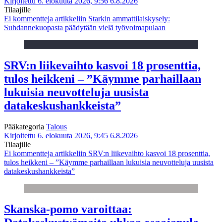
Kirjoitettu 6. elokuuta 2026, 9:56
6.8.2026
Tilaajille
Ei kommentteja
artikkeliin Starkin ammattilaiskysely:
Suhdannekuopasta päädytään vielä työvoimapulaan
SRV:n liikevaihto kasvoi 18 prosenttia,
tulos heikkeni – ”Käymme parhaillaan
lukuisia neuvotteluja uusista
datakeskushankkeista”
Pääkategoria
Talous
Kirjoitettu 6. elokuuta 2026, 9:45
6.8.2026
Tilaajille
Ei kommentteja
artikkeliin SRV:n liikevaihto kasvoi 18 prosenttia,
tulos heikkeni – ”Käymme parhaillaan lukuisia neuvotteluja uusista
datakeskushankkeista”
Skanska-pomo varoittaa: