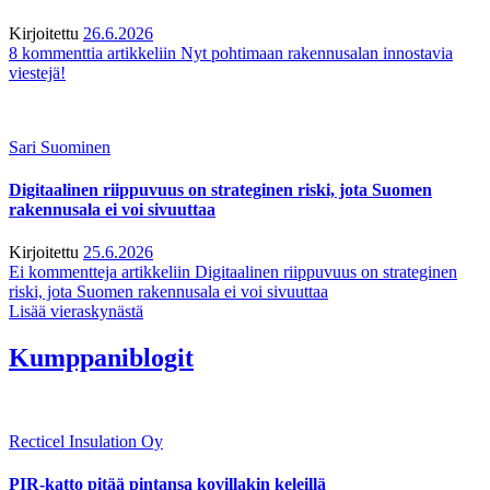
Kirjoitettu
26.6.2026
8 kommenttia
artikkeliin Nyt pohtimaan rakennusalan innostavia
viestejä!
Sari Suominen
Digitaalinen riippuvuus on strateginen riski, jota Suomen
rakennusala ei voi sivuuttaa
Kirjoitettu
25.6.2026
Ei kommentteja
artikkeliin Digitaalinen riippuvuus on strateginen
riski, jota Suomen rakennusala ei voi sivuuttaa
Lisää vieraskynästä
Kumppaniblogit
Recticel Insulation Oy
PIR-katto pitää pintansa kovillakin keleillä