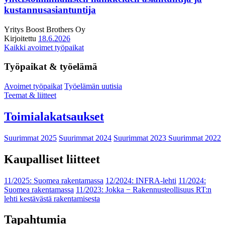
kustannusasiantuntija
Yritys
Boost Brothers Oy
Kirjoitettu
18.6.2026
Kaikki avoimet työpaikat
Työpaikat & työelämä
Avoimet työpaikat
Työelämän uutisia
Teemat & liitteet
Toimialakatsaukset
Suurimmat 2025
Suurimmat 2024
Suurimmat 2023
Suurimmat 2022
Kaupalliset liitteet
11/2025: Suomea rakentamassa
12/2024: INFRA-lehti
11/2024:
Suomea rakentamassa
11/2023: Jokka − Rakennusteollisuus RT:n
lehti kestävästä rakentamisesta
Tapahtumia