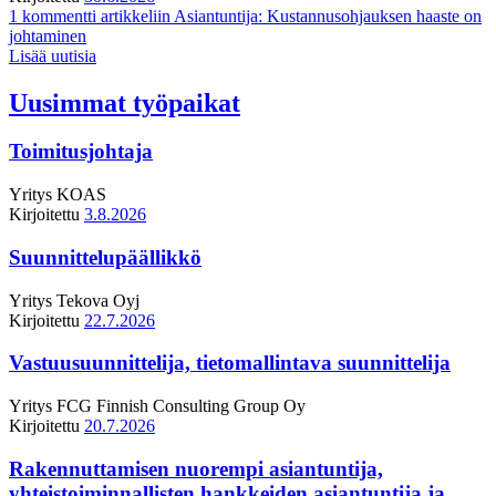
1 kommentti
artikkeliin Asiantuntija: Kustannusohjauksen haaste on
johtaminen
Lisää uutisia
Uusimmat työpaikat
Toimitusjohtaja
Yritys
KOAS
Kirjoitettu
3.8.2026
Suunnittelupäällikkö
Yritys
Tekova Oyj
Kirjoitettu
22.7.2026
Vastuusuunnittelija, tietomallintava suunnittelija
Yritys
FCG Finnish Consulting Group Oy
Kirjoitettu
20.7.2026
Rakennuttamisen nuorempi asiantuntija,
yhteistoiminnallisten hankkeiden asiantuntija ja