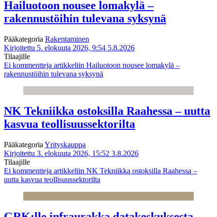
Hailuotoon nousee lomakylä –
rakennustöihin tulevana syksynä
Pääkategoria
Rakentaminen
Kirjoitettu 5. elokuuta 2026, 9:54
5.8.2026
Tilaajille
Ei kommentteja
artikkeliin Hailuotoon nousee lomakylä –
rakennustöihin tulevana syksynä
NK Tekniikka ostoksilla Raahessa – uutta
kasvua teollisuussektorilta
Pääkategoria
Yrityskauppa
Kirjoitettu 3. elokuuta 2026, 15:52
3.8.2026
Tilaajille
Ei kommentteja
artikkeliin NK Tekniikka ostoksilla Raahessa –
uutta kasvua teollisuussektorilta
GRK:lle infraurakka datakeskuksesta –