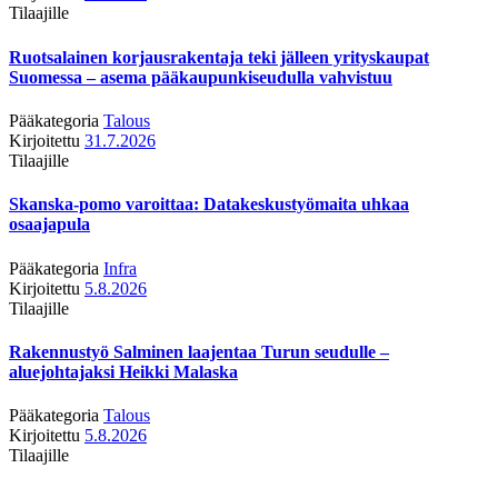
Tilaajille
Ruotsalainen korjausrakentaja teki jälleen yrityskaupat
Suomessa – asema pääkaupunkiseudulla vahvistuu
Pääkategoria
Talous
Kirjoitettu
31.7.2026
Tilaajille
Skanska-pomo varoittaa: Datakeskustyömaita uhkaa
osaajapula
Pääkategoria
Infra
Kirjoitettu
5.8.2026
Tilaajille
Rakennustyö Salminen laajentaa Turun seudulle –
aluejohtajaksi Heikki Malaska
Pääkategoria
Talous
Kirjoitettu
5.8.2026
Tilaajille