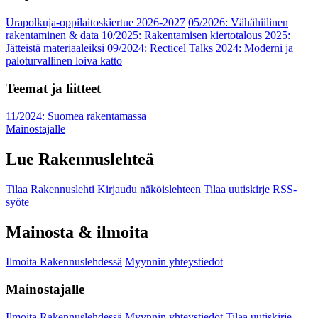
Urapolkuja-oppilaitoskiertue 2026-2027
05/2026: Vähähiilinen
rakentaminen & data
10/2025: Rakentamisen kiertotalous 2025:
Jätteistä materiaaleiksi
09/2024: Recticel Talks 2024: Moderni ja
paloturvallinen loiva katto
Teemat ja liitteet
11/2024: Suomea rakentamassa
Mainostajalle
Lue Rakennuslehteä
Tilaa Rakennuslehti
Kirjaudu näköislehteen
Tilaa uutiskirje
RSS-
syöte
Mainosta & ilmoita
Ilmoita Rakennuslehdessä
Myynnin yhteystiedot
Mainostajalle
Ilmoita Rakennuslehdessä
Myynnin yhteystiedot
Tilaa uutiskirje