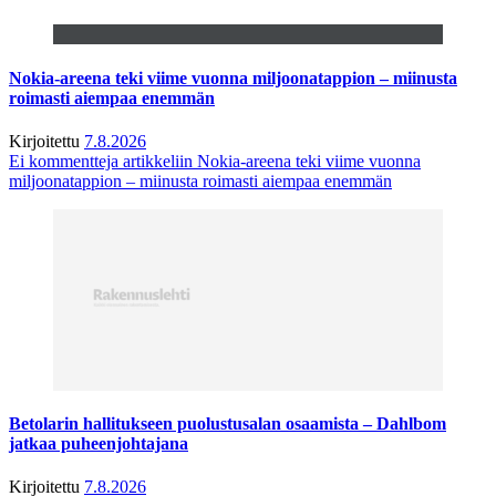
Nokia-areena teki viime vuonna miljoonatappion – miinusta
roimasti aiempaa enemmän
Kirjoitettu
7.8.2026
Ei kommentteja
artikkeliin Nokia-areena teki viime vuonna
miljoonatappion – miinusta roimasti aiempaa enemmän
Betolarin hallitukseen puolustusalan osaamista – Dahlbom
jatkaa puheenjohtajana
Kirjoitettu
7.8.2026