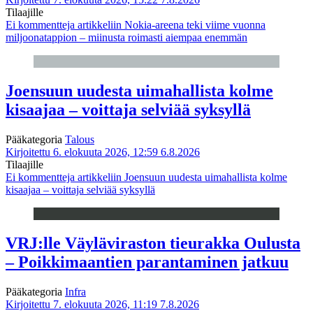
Tilaajille
Ei kommentteja
artikkeliin Nokia-areena teki viime vuonna
miljoonatappion – miinusta roimasti aiempaa enemmän
Joensuun uudesta uimahallista kolme
kisaajaa – voittaja selviää syksyllä
Pääkategoria
Talous
Kirjoitettu 6. elokuuta 2026, 12:59
6.8.2026
Tilaajille
Ei kommentteja
artikkeliin Joensuun uudesta uimahallista kolme
kisaajaa – voittaja selviää syksyllä
VRJ:lle Väyläviraston tieurakka Oulusta
– Poikkimaantien parantaminen jatkuu
Pääkategoria
Infra
Kirjoitettu 7. elokuuta 2026, 11:19
7.8.2026