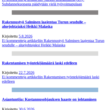
Suhdannekuopasta päädytään vielä työvoimapulaan
Rakennustyö Salminen laajentaa Turun seudulle –
aluejohtajaksi Heikki Malaska
Kirjoitettu
5.8.2026
Ei kommentteja
artikkeliin Rakennustyö Salminen laajentaa Turun
seudulle – aluejohtajaksi Heikki Malaska
Rakentamisen työntekijämäärä laski edelleen
Kirjoitettu
22.7.2026
Ei kommentteja
artikkeliin Rakentamisen työntekijämäärä laski
edelleen
Asiantuntija: Kustannusohjauksen haaste on johtaminen
Kirjoitettu
30.6.2026