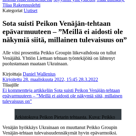
Tilaa Rakennuslehti
Kategoriat
Uutiset
Sota suisti Peikon Venäjän-tehtaan
epävarmuuteen – ”Meillä ei aidosti ole
näkymiä siitä, millainen tulevaisuus on”
Alle viisi prosenttia Peikko Groupin liikevaihdosta on tullut
Venäjältä. Yhtiön Liettuan tehtaan työntekijöitä on lähtenyt
puolustamaan maataan Ukrainaan.
Kirjoittaja
Daniel Wallenius
Kirjoitettu 28. maaliskuuta 2022, 15:45
28.3.2022
Tilaajille
Ei kommentteja
artikkeliin Sota suisti Peikon Venäjän-tehtaan
epävarmuuteen – ”Meillä ei aidosti ole näkymiä siitä, millainen
tulevaisuus on”
Arkistokuva Peikon Pietarin tehtaasta. Kuva: Peikko
Venäjän hyökkäys Ukrainaan on muuttanut Peikko Groupin
Venäjän-tehtaan tulevaisuudennäkymät hyvin epävarmoiksi.