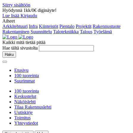
Siirry sisältöön
Hyödynnä 1kk/0€ diginäyte!
Lue lisää
Kirjaudu
Aiheet
Arkkitehtuuri
Infra
Kiinteistöt
Pientalo
Projektit
Rakennustuote
Rakentaminen
Suunnittelu
Talotekniikka
Talous
Työelämä
Kaikki mitä tietää pitää
Hae tältä sivustolta
Haku
Etusivu
100 tuoreinta
Suurimmat
100 tuoreinta
Keskustelut
Näköislehti
Tilaa Rakennuslehti
Uutiskirje
Toimitus
Yhteystiedot