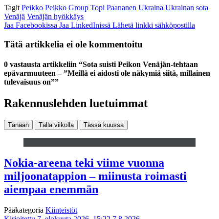
Tagit
Peikko
Peikko Group
Topi Paananen
Ukraina
Ukrainan sota
Venäjä
Venäjän hyökkäys
Jaa Facebookissa
Jaa LinkedInissä
Lähetä linkki sähköpostilla
Tätä artikkelia ei ole kommentoitu
0 vastausta artikkeliin “Sota suisti Peikon Venäjän-tehtaan
epävarmuuteen – ”Meillä ei aidosti ole näkymiä siitä, millainen
tulevaisuus on””
Rakennuslehden luetuimmat
Tänään
Tällä viikolla
Tässä kuussa
Nokia-areena teki viime vuonna
miljoonatappion – miinusta roimasti
aiempaa enemmän
Pääkategoria
Kiinteistöt
Kirjoitettu 7. elokuuta 2026, 15:22
7.8.2026