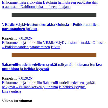
Ei kommentteja
artikkeliin Betolarin hallitukseen puolustusalan
osaamista – Dahlbom jatkaa puheenjohtajana
VRJ:lle Väyläviraston tieurakka Oulusta – Poikkimaantien
parantaminen jatkuu
Kirjoitettu
7.8.2026
Ei kommentteja
artikkeliin VRJ:lle Väyläviraston tieurakka Oulusta
– Poikkimaantien parantaminen jatkuu
Sahateollisuudella edelleen synkät näkymät – kiusana korkea
puunhinta ja heikko kysyntä
Kirjoitettu
7.8.2026
Ei kommentteja
artikkeliin Sahateollisuudella edelleen synkät
näkymät – kiusana korkea puunhinta ja heikko kysyntä
Lisää uutisia
Viikon luetuimmat