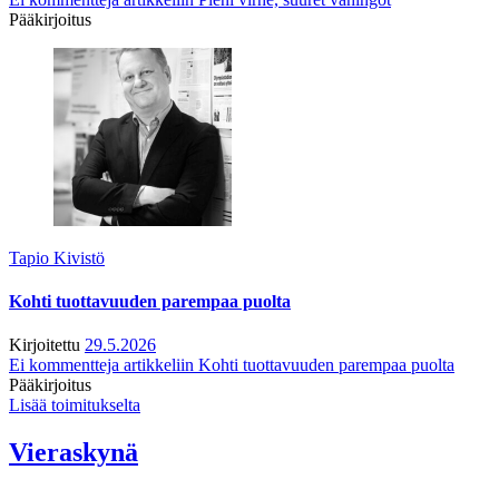
Pääkirjoitus
Tapio Kivistö
Kohti tuottavuuden parempaa puolta
Kirjoitettu
29.5.2026
Ei kommentteja
artikkeliin Kohti tuottavuuden parempaa puolta
Pääkirjoitus
Lisää toimitukselta
Vieraskynä