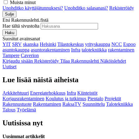
Muista minut
Unohditko käyttäjätunnuksesi?
Unohditko salasanasi?
Rekisteröidy
Sulje
Etsi Rakennuslehti.fistä
Hae tältä sivustolta
Haku
Suositut avainsanat
YIT
SRV
skanska
Helsinki
Tilastokeskus
yrityskauppa
NCC
Espoo
asuntokauppa
asuntorakentaminen
Infra
talotekniikka
rakentaminen
Tampere
Caverion
Kirjaudu sisään
Rekisteröidy
Tilaa Rakennuslehti
Näköislehdet
Uutiset
Lue lisää näistä aiheista
Arkkitehtuuri
Energiatehokkuus
Infra
Kiinteistöt
Korjausrakentaminen
Koulutus ja tutkimus
Pientalo
Projektit
Rakennustuote
Rakentaminen
RaksaTV
Suunnittelu
Talotekniikka
Talous
Työelämä
Uutisissa nyt
Uusimmat artikkelit