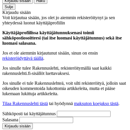
Kirjaudu sisään
Haku
Sulje
Kirjaudu sisään
Voit kirjautua sisään, jos olet jo aiemmin rekisteröitynyt ja sen
yhteydessä luonut käyttäjäprofiilin
Käyttäjäprofiilissa käyttäjätunnuksenasi toimii
sähköpostiosoitteesi (tai itse luomasi käyttäjätunnus) sekä itse
luomasi salasana.
Jos et ole aiemmin kirjautunut sisään, sinun on ensin
rekisteröidyttävä täällä
.
Jos sinulle tulee Rakennuslehti, rekisteröitymällä saat kaikki
rakennuslehti.fi-sisällöt luettavaksesi.
Jos sinulle ei tule Rakennuslehteä, voit silti rekisteröityä, jolloin saat
oikeuden kommentoida lukottomia artikkeleita, mutta et pääse
lukemaan lukittuja artikkeleita.
Tilaa Rakennuslehti tästä
tai hyödynnä
maksuton koejakso tästä
.
Sähköposti tai käyttäjätunnus
Salasana
Kirjaudu sisään