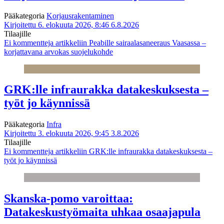
Pääkategoria
Korjausrakentaminen
Kirjoitettu 6. elokuuta 2026, 8:46
6.8.2026
Tilaajille
Ei kommentteja
artikkeliin Peabille sairaalasaneeraus Vaasassa –
korjattavana arvokas suojelukohde
GRK:lle infraurakka datakeskuksesta –
työt jo käynnissä
Pääkategoria
Infra
Kirjoitettu 3. elokuuta 2026, 9:45
3.8.2026
Tilaajille
Ei kommentteja
artikkeliin GRK:lle infraurakka datakeskuksesta –
työt jo käynnissä
Skanska-pomo varoittaa:
Datakeskustyömaita uhkaa osaajapula