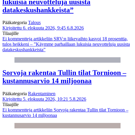
lukuisia neuvotteluja uusista
datakeskushankkeista”
Pääkategoria
Talous
Kirjoitettu 6. elokuuta 2026, 9:45
6.8.2026
Tilaajille
Ei kommentteja
artikkeliin SRV:n liikevaihto kasvoi 18 prosenttia,
tulos heikkeni – ”Käymme parhaillaan lukuisia neuvotteluja uusista
datakeskushankkeista”
Sorvoja rakentaa Tullin tilat Tornioon –
kustannusarvio 14 miljoonaa
Pääkategoria
Rakentaminen
Kirjoitettu 5. elokuuta 2026, 10:21
5.8.2026
Tilaajille
Ei kommentteja
artikkeliin Sorvoja rakentaa Tullin tilat Tornioon –
kustannusarvio 14 miljoonaa