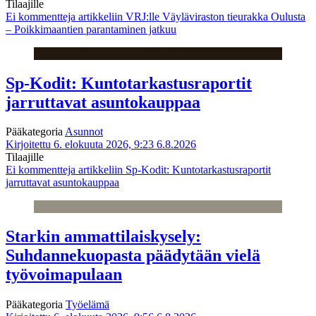
Tilaajille
Ei kommentteja
artikkeliin VRJ:lle Väyläviraston tieurakka Oulusta
– Poikkimaantien parantaminen jatkuu
Sp-Kodit: Kuntotarkastusraportit
jarruttavat asuntokauppaa
Pääkategoria
Asunnot
Kirjoitettu 6. elokuuta 2026, 9:23
6.8.2026
Tilaajille
Ei kommentteja
artikkeliin Sp-Kodit: Kuntotarkastusraportit
jarruttavat asuntokauppaa
Starkin ammattilaiskysely:
Suhdannekuopasta päädytään vielä
työvoimapulaan
Pääkategoria
Työelämä