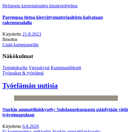
Helsingin kiertotalouden klusteriohjelma
Parempaa tietoa kierrätysmateriaaleista kaivataan
rakennusalalla
Kirjoitettu
21.8.2023
Ilmoitus
Lisää kumppaneilta
Näkökulmat
Toimitukselta
Vieraskynä
Kumppaniblogit
Työpaikat & työelämä
Työelämän uutisia
Starkin ammattilaiskysely: Suhdannekuopasta päädytään vielä
työvoimapulaan
Kirjoitettu
6.8.2026
Ei kommentteja
artikkeliin Starkin ammattilaiskysely: