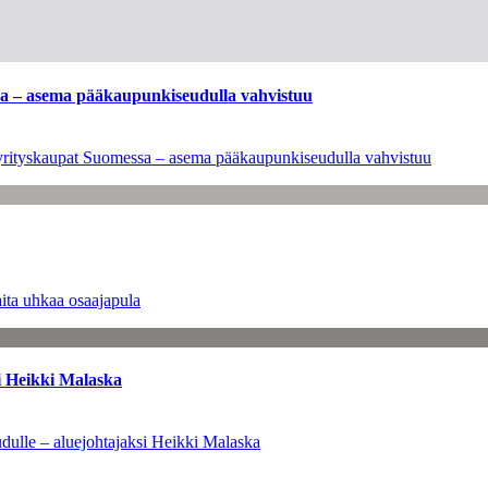
ssa – asema pääkaupunkiseudulla vahvistuu
en yrityskaupat Suomessa – asema pääkaupunkiseudulla vahvistuu
ita uhkaa osaajapula
i Heikki Malaska
dulle – aluejohtajaksi Heikki Malaska