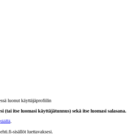
ssä luonut käyttäjäprofiilin
i (tai itse luomasi käyttäjätunnus) sekä itse luomasi salasana.
täällä
.
hti.fi-sisällöt luettavaksesi.