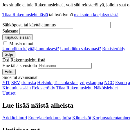
Jos sinulle ei tule Rakennuslehteä, voit silti rekisteröityä, jolloin sa
Tilaa Rakennuslehti tästä
tai hyödynnä
maksuton koejakso tästä
.
Sähköposti tai käyttäjätunnus
Salasana
Kirjaudu sisään
Muista minut
Unohditko käyttäjätunnuksesi?
Unohditko salasanasi?
Rekisteröidy
Sulje
Etsi Rakennuslehti.fistä
Hae tältä sivustolta
Haku
Suositut avainsanat
YIT
SRV
skanska
Helsinki
Tilastokeskus
yrityskauppa
NCC
Espoo
Kirjaudu sisään
Rekisteröidy
Tilaa Rakennuslehti
Näköislehdet
Uutiset
Lue lisää näistä aiheista
Arkkitehtuuri
Energiatehokkuus
Infra
Kiinteistöt
Korjausrakentamine
Uutisissa nyt