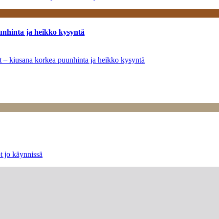
unhinta ja heikko kysyntä
ät – kiusana korkea puunhinta ja heikko kysyntä
t jo käynnissä