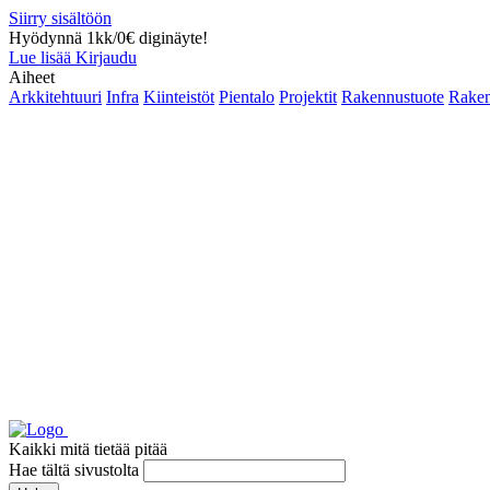
Siirry sisältöön
Hyödynnä 1kk/0€ diginäyte!
Lue lisää
Kirjaudu
Aiheet
Arkkitehtuuri
Infra
Kiinteistöt
Pientalo
Projektit
Rakennustuote
Raken
Kaikki mitä tietää pitää
Hae tältä sivustolta