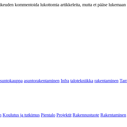
at oikeuden kommentoida lukottomia artikkeleita, mutta et pääse lukemaan l
asuntokauppa
asuntorakentaminen
Infra
talotekniikka
rakentaminen
Tam
n
Koulutus ja tutkimus
Pientalo
Projektit
Rakennustuote
Rakentaminen