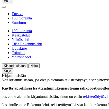
Haku
Etusivu
100 tuoreinta
Suurimmat
100 tuoreinta
Keskustelut
Näköislehti
Tilaa Rakennuslehti
Uutiskirje
Toimitus
Yhteystiedot
Kirjaudu sisään
Haku
Sulje
Kirjaudu sisään
Voit kirjautua sisään, jos olet jo aiemmin rekisteröitynyt ja sen yhteyde
Käyttäjäprofiilissa käyttäjätunnuksenasi toimii sähköpostiosoittees
Jos et ole aiemmin kirjautunut sisään, sinun on ensin
rekisteröidyttävä 
Jos sinulle tulee Rakennuslehti, rekisteröitymällä saat kaikki rakennusle