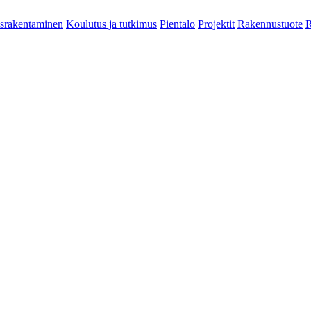
srakentaminen
Koulutus ja tutkimus
Pientalo
Projektit
Rakennustuote
R