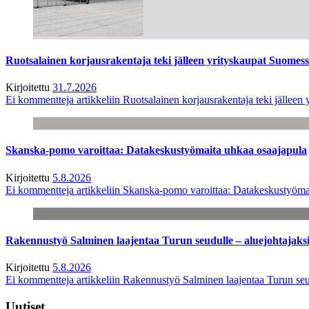
Ruotsalainen korjausrakentaja teki jälleen yrityskaupat Suome
Kirjoitettu
31.7.2026
Ei kommentteja
artikkeliin Ruotsalainen korjausrakentaja teki jälle
Skanska-pomo varoittaa: Datakeskustyömaita uhkaa osaajapula
Kirjoitettu
5.8.2026
Ei kommentteja
artikkeliin Skanska-pomo varoittaa: Datakeskustyöma
Rakennustyö Salminen laajentaa Turun seudulle – aluejohtajaks
Kirjoitettu
5.8.2026
Ei kommentteja
artikkeliin Rakennustyö Salminen laajentaa Turun seu
Uutiset