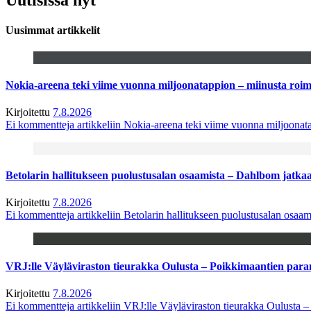
Uusimmat artikkelit
Nokia-areena teki viime vuonna miljoonatappion – miinusta ro
Kirjoitettu
7.8.2026
Ei kommentteja
artikkeliin Nokia-areena teki viime vuonna miljoona
Betolarin hallitukseen puolustusalan osaamista – Dahlbom jatk
Kirjoitettu
7.8.2026
Ei kommentteja
artikkeliin Betolarin hallitukseen puolustusalan osa
VRJ:lle Väyläviraston tieurakka Oulusta – Poikkimaantien par
Kirjoitettu
7.8.2026
Ei kommentteja
artikkeliin VRJ:lle Väyläviraston tieurakka Oulusta 