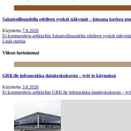
Sahateollisuudella edelleen synkät näkymät – kiusana korkea pu
Kirjoitettu
7.8.2026
Ei kommentteja
artikkeliin Sahateollisuudella edelleen synkät näkym
Lisää uutisia
Viikon luetuimmat
GRK:lle infraurakka datakeskuksesta – työt jo käynnissä
Kirjoitettu
3.8.2026
Ei kommentteja
artikkeliin GRK:lle infraurakka datakeskuksesta – työ