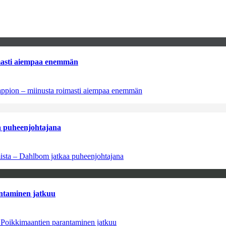
imasti aiempaa enemmän
tappion – miinusta roimasti aiempaa enemmän
aa puheenjohtajana
amista – Dahlbom jatkaa puheenjohtajana
antaminen jatkuu
– Poikkimaantien parantaminen jatkuu