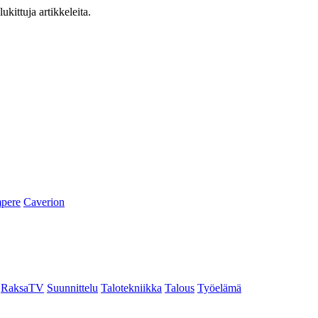
ukittuja artikkeleita.
pere
Caverion
RaksaTV
Suunnittelu
Talotekniikka
Talous
Työelämä