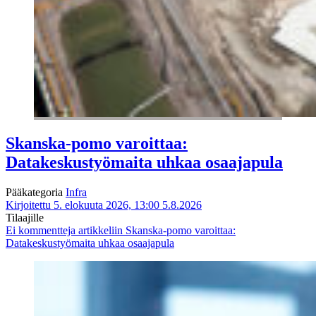
Skanska-pomo varoittaa:
Datakeskustyömaita uhkaa osaajapula
Pääkategoria
Infra
Kirjoitettu 5. elokuuta 2026, 13:00
5.8.2026
Tilaajille
Ei kommentteja
artikkeliin Skanska-pomo varoittaa:
Datakeskustyömaita uhkaa osaajapula