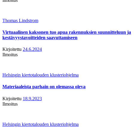
Ilmoitus
Thomas Lindstrom
Virtuaalinen kaksonen tuo apua rakennuksien suunnitteluun ja
kestävyystavoitteiden saavuttamiseen
Kirjoitettu
24.6.2024
Ilmoitus
Helsingin kiertotalouden klusteriohjelma
Materiaaleista parhain on olemassa oleva
Kirjoitettu
18.9.2023
Ilmoitus
Helsingin kiertotalouden klusteriohjelma