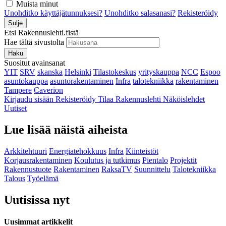
Muista minut
Unohditko käyttäjätunnuksesi?
Unohditko salasanasi?
Rekisteröidy
Sulje
Etsi Rakennuslehti.fistä
Hae tältä sivustolta
Haku
Suositut avainsanat
YIT
SRV
skanska
Helsinki
Tilastokeskus
yrityskauppa
NCC
Espoo
asuntokauppa
asuntorakentaminen
Infra
talotekniikka
rakentaminen
Tampere
Caverion
Kirjaudu sisään
Rekisteröidy
Tilaa Rakennuslehti
Näköislehdet
Uutiset
Lue lisää näistä aiheista
Arkkitehtuuri
Energiatehokkuus
Infra
Kiinteistöt
Korjausrakentaminen
Koulutus ja tutkimus
Pientalo
Projektit
Rakennustuote
Rakentaminen
RaksaTV
Suunnittelu
Talotekniikka
Talous
Työelämä
Uutisissa nyt
Uusimmat artikkelit