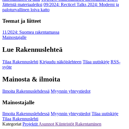
Jätteistä materiaaleiksi
09/2024: Recticel Talks 2024: Moderni ja
paloturvallinen loiva katto
Teemat ja liitteet
11/2024: Suomea rakentamassa
Mainostajalle
Lue Rakennuslehteä
Tilaa Rakennuslehti
Kirjaudu näköislehteen
Tilaa uutiskirje
RSS-
syöte
Mainosta & ilmoita
Ilmoita Rakennuslehdessä
Myynnin yhteystiedot
Mainostajalle
Ilmoita Rakennuslehdessä
Myynnin yhteystiedot
Tilaa uutiskirje
Tilaa Rakennuslehti
Kategoriat
Projektit
Asunnot
Kiinteistöt
Rakentaminen