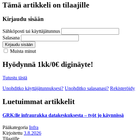
Tämä artikkeli on tilaajille
Kirjaudu sisään
Sähköposti tai käyttäjätunnus
Salasana
Kirjaudu sisään
Muista minut
Hyödynnä 1kk/0€ diginäyte!
Tutustu tästä
Unohditko käyttäjätunnuksesi?
Unohditko salasanasi?
Rekisteröidy
Luetuimmat artikkelit
GRK:lle infraurakka datakeskuksesta – työt jo käynnissä
Pääkategoria
Infra
Kirjoitettu
3.8.2026
Tilaajille