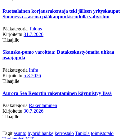
Ruotsalainen korjausrakentaja teki jälleen yrityskaupat
Suomessa – asema pääkaupunkiseudulla vahvistuu
Pääkategoria
Talous
Kirjoitettu
31.7.2026
Tilaajille
Skanska-pomo varoittaa: Datakeskustyömaita uhkaa
osaajapula
Pääkategoria
Infra
Kirjoitettu
5.8.2026
Tilaajille
Aurora Sea Resortin rakentaminen käynnistyy Iissä
Pääkategoria
Rakentaminen
Kirjoitettu
30.7.2026
Tilaajille
Tagit
asunto
hybridihanke
kerrostalo
Tapiola
toimistotalo
Tuultenristi
YIT