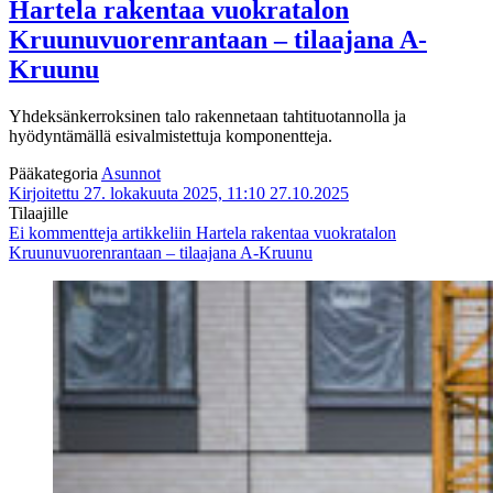
Hartela rakentaa vuokratalon
Kruunuvuorenrantaan – tilaajana A-
Kruunu
Yhdeksänkerroksinen talo rakennetaan tahtituotannolla ja
hyödyntämällä esivalmistettuja komponentteja.
Pääkategoria
Asunnot
Kirjoitettu 27. lokakuuta 2025, 11:10
27.10.2025
Tilaajille
Ei kommentteja
artikkeliin Hartela rakentaa vuokratalon
Kruunuvuorenrantaan – tilaajana A-Kruunu