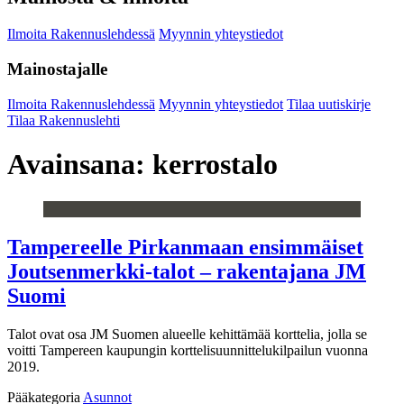
Ilmoita Rakennuslehdessä
Myynnin yhteystiedot
Mainostajalle
Ilmoita Rakennuslehdessä
Myynnin yhteystiedot
Tilaa uutiskirje
Tilaa Rakennuslehti
Avainsana:
kerrostalo
Tampereelle Pirkanmaan ensimmäiset
Joutsenmerkki-talot – rakentajana JM
Suomi
Talot ovat osa JM Suomen alueelle kehittämää korttelia, jolla se
voitti Tampereen kaupungin korttelisuunnittelukilpailun vuonna
2019.
Pääkategoria
Asunnot