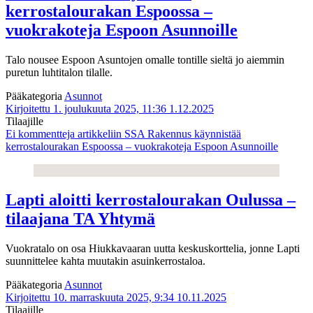
kerrostalourakan Espoossa –
vuokrakoteja Espoon Asunnoille
Talo nousee Espoon Asuntojen omalle tontille sieltä jo aiemmin
puretun luhtitalon tilalle.
Pääkategoria
Asunnot
Kirjoitettu 1. joulukuuta 2025, 11:36
1.12.2025
Tilaajille
Ei kommentteja
artikkeliin SSA Rakennus käynnistää
kerrostalourakan Espoossa – vuokrakoteja Espoon Asunnoille
Lapti aloitti kerrostalourakan Oulussa –
tilaajana TA Yhtymä
Vuokratalo on osa Hiukkavaaran uutta keskuskorttelia, jonne Lapti
suunnittelee kahta muutakin asuinkerrostaloa.
Pääkategoria
Asunnot
Kirjoitettu 10. marraskuuta 2025, 9:34
10.11.2025
Tilaajille