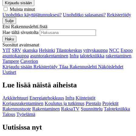
Kirjaudu sisään
Muista minut
Unohditko käyttäjätunnuksesi?
Unohditko salasanasi?
Rekisteröidy
Sulje
Etsi Rakennuslehti.fistä
Hae tältä sivustolta
Haku
Suositut avainsanat
YIT
SRV
skanska
Helsinki
Tilastokeskus
yrityskauppa
NCC
Espoo
asuntokauppa
asuntorakentaminen
Infra
talotekniikka
rakentaminen
Tampere
Caverion
Kirjaudu sisään
Rekisteröidy
Tilaa Rakennuslehti
Näköislehdet
Uutiset
Lue lisää näistä aiheista
Arkkitehtuuri
Energiatehokkuus
Infra
Kiinteistöt
Korjausrakentaminen
Koulutus ja tutkimus
Pientalo
Projektit
Rakennustuote
Rakentaminen
RaksaTV
Suunnittelu
Talotekniikka
Talous
Työelämä
Uutisissa nyt