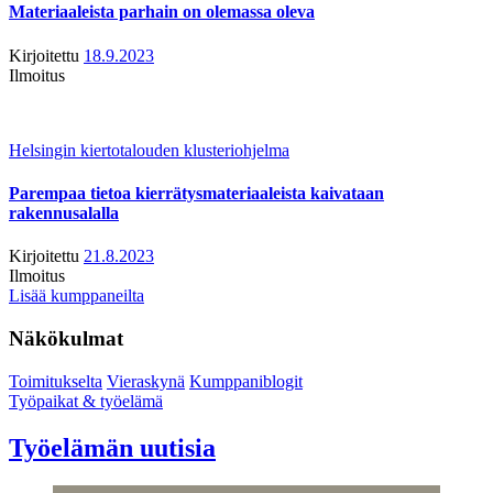
Materiaaleista parhain on olemassa oleva
Kirjoitettu
18.9.2023
Ilmoitus
Helsingin kiertotalouden klusteriohjelma
Parempaa tietoa kierrätysmateriaaleista kaivataan
rakennusalalla
Kirjoitettu
21.8.2023
Ilmoitus
Lisää kumppaneilta
Näkökulmat
Toimitukselta
Vieraskynä
Kumppaniblogit
Työpaikat & työelämä
Työelämän uutisia