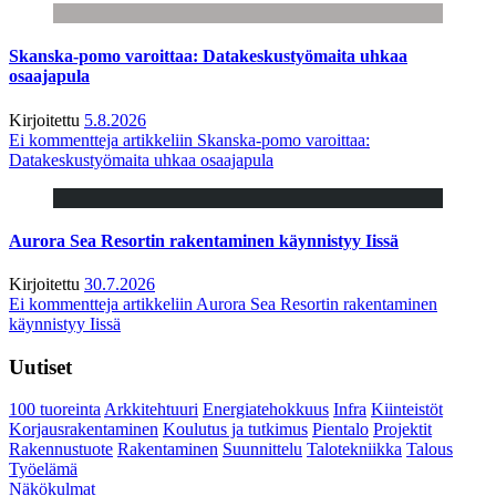
Skanska-pomo varoittaa: Datakeskustyömaita uhkaa
osaajapula
Kirjoitettu
5.8.2026
Ei kommentteja
artikkeliin Skanska-pomo varoittaa:
Datakeskustyömaita uhkaa osaajapula
Aurora Sea Resortin rakentaminen käynnistyy Iissä
Kirjoitettu
30.7.2026
Ei kommentteja
artikkeliin Aurora Sea Resortin rakentaminen
käynnistyy Iissä
Uutiset
100 tuoreinta
Arkkitehtuuri
Energiatehokkuus
Infra
Kiinteistöt
Korjausrakentaminen
Koulutus ja tutkimus
Pientalo
Projektit
Rakennustuote
Rakentaminen
Suunnittelu
Talotekniikka
Talous
Työelämä
Näkökulmat