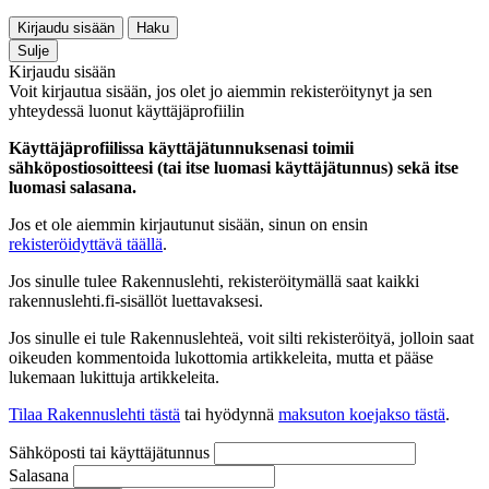
Kirjaudu sisään
Haku
Sulje
Kirjaudu sisään
Voit kirjautua sisään, jos olet jo aiemmin rekisteröitynyt ja sen
yhteydessä luonut käyttäjäprofiilin
Käyttäjäprofiilissa käyttäjätunnuksenasi toimii
sähköpostiosoitteesi (tai itse luomasi käyttäjätunnus) sekä itse
luomasi salasana.
Jos et ole aiemmin kirjautunut sisään, sinun on ensin
rekisteröidyttävä täällä
.
Jos sinulle tulee Rakennuslehti, rekisteröitymällä saat kaikki
rakennuslehti.fi-sisällöt luettavaksesi.
Jos sinulle ei tule Rakennuslehteä, voit silti rekisteröityä, jolloin saat
oikeuden kommentoida lukottomia artikkeleita, mutta et pääse
lukemaan lukittuja artikkeleita.
Tilaa Rakennuslehti tästä
tai hyödynnä
maksuton koejakso tästä
.
Sähköposti tai käyttäjätunnus
Salasana