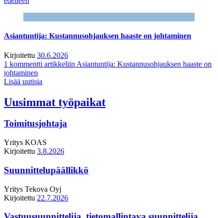
edelleen
Asiantuntija: Kustannusohjauksen haaste on johtaminen
Kirjoitettu
30.6.2026
1 kommentti
artikkeliin Asiantuntija: Kustannusohjauksen haaste on
johtaminen
Lisää uutisia
Uusimmat työpaikat
Toimitusjohtaja
Yritys
KOAS
Kirjoitettu
3.8.2026
Suunnittelupäällikkö
Yritys
Tekova Oyj
Kirjoitettu
22.7.2026
Vastuusuunnittelija, tietomallintava suunnittelija