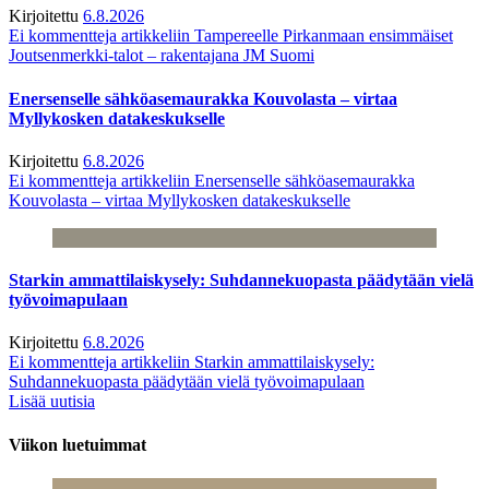
Kirjoitettu
6.8.2026
Ei kommentteja
artikkeliin Tampereelle Pirkanmaan ensimmäiset
Joutsenmerkki-talot – rakentajana JM Suomi
Enersenselle sähköasemaurakka Kouvolasta – virtaa
Myllykosken datakeskukselle
Kirjoitettu
6.8.2026
Ei kommentteja
artikkeliin Enersenselle sähköasemaurakka
Kouvolasta – virtaa Myllykosken datakeskukselle
Starkin ammattilaiskysely: Suhdannekuopasta päädytään vielä
työvoimapulaan
Kirjoitettu
6.8.2026
Ei kommentteja
artikkeliin Starkin ammattilaiskysely:
Suhdannekuopasta päädytään vielä työvoimapulaan
Lisää uutisia
Viikon luetuimmat