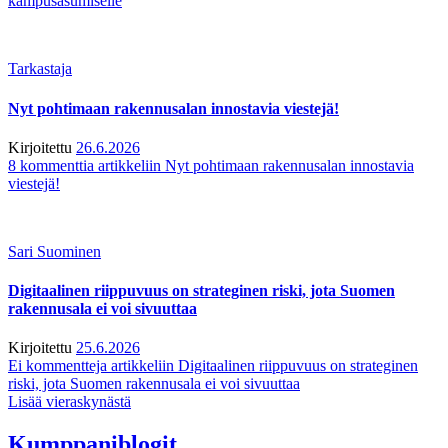
kampusasumiselle
Tarkastaja
Nyt pohtimaan rakennusalan innostavia viestejä!
Kirjoitettu
26.6.2026
8 kommenttia
artikkeliin Nyt pohtimaan rakennusalan innostavia
viestejä!
Sari Suominen
Digitaalinen riippuvuus on strateginen riski, jota Suomen
rakennusala ei voi sivuuttaa
Kirjoitettu
25.6.2026
Ei kommentteja
artikkeliin Digitaalinen riippuvuus on strateginen
riski, jota Suomen rakennusala ei voi sivuuttaa
Lisää vieraskynästä
Kumppaniblogit