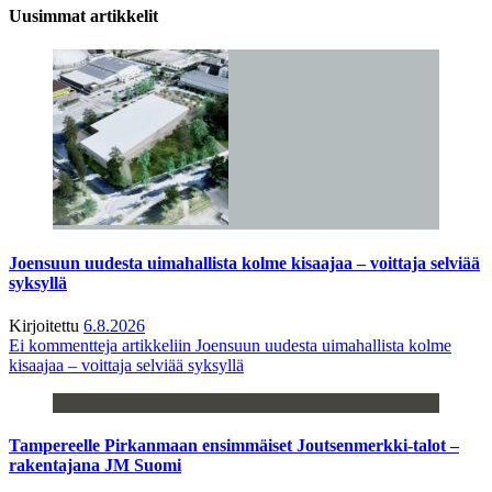
Uusimmat artikkelit
Joensuun uudesta uimahallista kolme kisaajaa – voittaja selviää
syksyllä
Kirjoitettu
6.8.2026
Ei kommentteja
artikkeliin Joensuun uudesta uimahallista kolme
kisaajaa – voittaja selviää syksyllä
Tampereelle Pirkanmaan ensimmäiset Joutsenmerkki-talot –
rakentajana JM Suomi