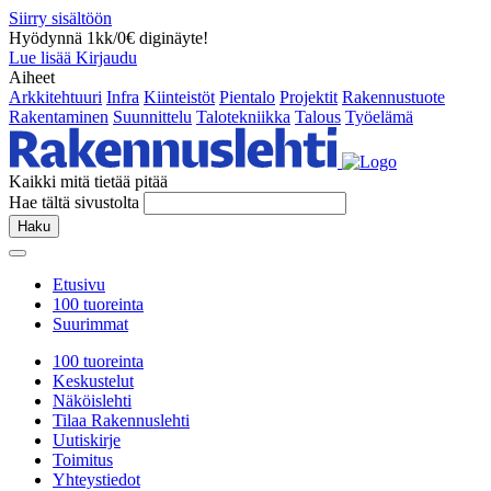
Siirry sisältöön
Hyödynnä 1kk/0€ diginäyte!
Lue lisää
Kirjaudu
Aiheet
Arkkitehtuuri
Infra
Kiinteistöt
Pientalo
Projektit
Rakennustuote
Rakentaminen
Suunnittelu
Talotekniikka
Talous
Työelämä
Kaikki mitä tietää pitää
Hae tältä sivustolta
Haku
Etusivu
100 tuoreinta
Suurimmat
100 tuoreinta
Keskustelut
Näköislehti
Tilaa Rakennuslehti
Uutiskirje
Toimitus
Yhteystiedot