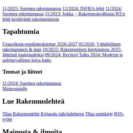
11/2025: Suomea rakentamassa
12/2024: INFRA-lehti
11/2024:
Suomea rakentamassa
11/2023: Jokka − Rakennusteollisuus RT:n
lehti kestävästä rakentamisesta
Tapahtumia
Urapolkuja-oppilaitoskiertue 2026-2027
05/2026: Vähähiilinen
rakentaminen & data
10/2025: Rakentamisen kiertotalous 2025:
Jätteistä materiaaleiksi
09/2024: Recticel Talks 2024: Moderni ja
paloturvallinen loiva katto
Teemat ja liitteet
11/2024: Suomea rakentamassa
Mainostajalle
Lue Rakennuslehteä
Tilaa Rakennuslehti
Kirjaudu näköislehteen
Tilaa uutiskirje
RSS-
syöte
Mainosta & ilmoita