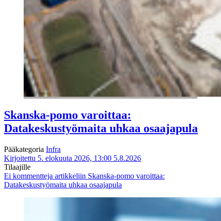
Skanska-pomo varoittaa:
Datakeskustyömaita uhkaa osaajapula
Pääkategoria
Infra
Kirjoitettu 5. elokuuta 2026, 13:00
5.8.2026
Tilaajille
Ei kommentteja
artikkeliin Skanska-pomo varoittaa:
Datakeskustyömaita uhkaa osaajapula