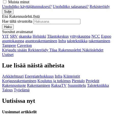
Muista minut
Unohditko käyttäjätunnuksesi?
Unohditko salasanasi?
Rekisteröidy
Sulje
Etsi Rakennuslehti.fistä
Hae tältä sivustolta
Haku
Suositut avainsanat
YIT
SRV
skanska
Helsinki
Tilastokeskus
yrityskauppa
NCC
Espoo
asuntokauppa
asuntorakentaminen
Infra
talotekniikka
rakentaminen
Tampere
Caverion
Kirjaudu sisään
Rekisteröidy
Tilaa Rakennuslehti
Näköislehdet
Uutiset
Lue lisää näistä aiheista
Arkkitehtuuri
Energiatehokkuus
Infra
Kiinteistöt
Korjausrakentaminen
Koulutus ja tutkimus
Pientalo
Projektit
Rakennustuote
Rakentaminen
RaksaTV
Suunnittelu
Talotekniikka
Talous
Työelämä
Uutisissa nyt
Uusimmat artikkelit