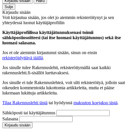
Kirjaudu sisään
Haku
Sulje
Kirjaudu sisään
Voit kirjautua sisään, jos olet jo aiemmin rekisteröitynyt ja sen
yhteydessä luonut käyttäjäprofiilin
Käyttäjäprofiilissa käyttäjätunnuksenasi toimii
sähköpostiosoitteesi (tai itse luomasi käyttäjätunnus) sekä itse
luomasi salasana.
Jos et ole aiemmin kirjautunut sisään, sinun on ensin
rekisteröidyttävä täällä
.
Jos sinulle tulee Rakennuslehti, rekisteröitymällä saat kaikki
rakennuslehti.fi-sisällöt luettavaksesi.
Jos sinulle ei tule Rakennuslehteä, voit silti rekisteröityä, jolloin saat
oikeuden kommentoida lukottomia artikkeleita, mutta et pääse
lukemaan lukittuja artikkeleita.
Tilaa Rakennuslehti tästä
tai hyödynnä
maksuton koejakso tästä
.
Sähköposti tai käyttäjätunnus
Salasana
Kirjaudu sisään