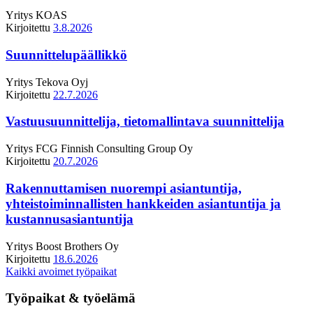
Yritys
KOAS
Kirjoitettu
3.8.2026
Suunnittelupäällikkö
Yritys
Tekova Oyj
Kirjoitettu
22.7.2026
Vastuusuunnittelija, tietomallintava suunnittelija
Yritys
FCG Finnish Consulting Group Oy
Kirjoitettu
20.7.2026
Rakennuttamisen nuorempi asiantuntija,
yhteistoiminnallisten hankkeiden asiantuntija ja
kustannusasiantuntija
Yritys
Boost Brothers Oy
Kirjoitettu
18.6.2026
Kaikki avoimet työpaikat
Työpaikat & työelämä