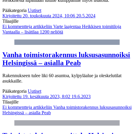
Heikkisestä lupaillaan tutulle kumppanille myös lisätöitä.
Pääkategoria
Uutiset
Kirjoitettu 20. toukokuuta 2024, 10:06
20.5.2024
Tilaajille
Ei kommentteja
artikkeliin Varte laajentaa Heikkisen toimitiloja
Vantaalla – lisätilaa 1200 neliötä
Vanha toimis­torakennus luksus­asunnoiksi
Helsingissä – asialla Peab
Rakennukseen tulee liki 60 asuntoa, kylpyläalue ja oleskelutilat
asukkaille.
Pääkategoria
Uutiset
Kirjoitettu 19. kesäkuuta 2023, 8:02
19.6.2023
Tilaajille
Ei kommentteja
artikkeliin Vanha toimis­torakennus luksus­asunnoiksi
Helsingissä – asialla Peab