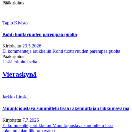
Pääkirjoitus
Tapio Kivistö
Kohti tuottavuuden parempaa puolta
Kirjoitettu
29.5.2026
Ei kommentteja
artikkeliin Kohti tuottavuuden parempaa puolta
Pääkirjoitus
Lisää toimitukselta
Vieraskynä
Jarkko Liuska
Muuntojoustava suunnittelu lisää rakennuttajan liikkumavaraa
Kirjoitettu
7.7.2026
Ei kommentteja
artikkeliin Muuntojoustava suunnittelu lisää
rakennuttajan liikkumavaraa