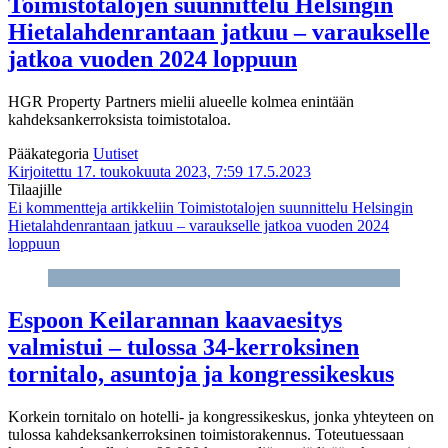
Toimistotalojen suunnittelu Helsingin
Hietalahdenrantaan jatkuu – varaukselle
jatkoa vuoden 2024 loppuun
HGR Property Partners mielii alueelle kolmea enintään
kahdeksankerroksista toimistotaloa.
Pääkategoria
Uutiset
Kirjoitettu 17. toukokuuta 2023, 7:59
17.5.2023
Tilaajille
Ei kommentteja
artikkeliin Toimistotalojen suunnittelu Helsingin
Hietalahdenrantaan jatkuu – varaukselle jatkoa vuoden 2024
loppuun
Espoon Keilarannan kaavaesitys
valmistui – tulossa 34-kerroksinen
tornitalo, asuntoja ja kongressikeskus
Korkein tornitalo on hotelli- ja kongressikeskus, jonka yhteyteen on
tulossa kahdeksankerroksinen toimistorakennus. Toteutuessaan