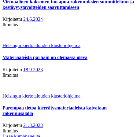
Virtuaalinen kaksonen tuo apua rakennuksien suunnitteluun ja
kestävyystavoitteiden saavuttamiseen
Kirjoitettu
24.6.2024
Ilmoitus
Helsingin kiertotalouden klusteriohjelma
Materiaaleista parhain on olemassa oleva
Kirjoitettu
18.9.2023
Ilmoitus
Helsingin kiertotalouden klusteriohjelma
Parempaa tietoa kierrätysmateriaaleista kaivataan
rakennusalalla
Kirjoitettu
21.8.2023
Ilmoitus
Lisää kumppaneilta