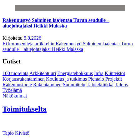
Rakennustyö Salminen laajentaa Turun seudulle –
aluejohtajaksi Heikki Malaska
Kirjoitettu
5.8.2026
Ei kommentteja
artikkeliin Rakennustyö Salminen laajentaa Turun
seudulle – aluejohtajaksi Heikki Malaska
Uutiset
100 tuoreinta
Arkkitehtuuri
Energiatehokkuus
Infra
Kiinteistöt
Korjausrakentaminen
Koulutus ja tutkimus
Pientalo
Projektit
Rakennustuote
Rakentaminen
Suunnittelu
Talotekniikka
Talous
Työelämä
Näkökulmat
Toimitukselta
Tapio Kivistö