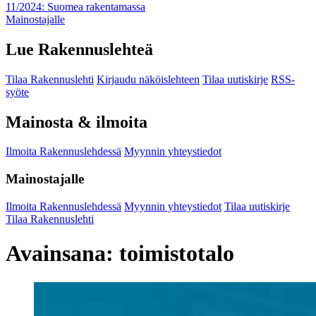
11/2024: Suomea rakentamassa
Mainostajalle
Lue Rakennuslehteä
Tilaa Rakennuslehti
Kirjaudu näköislehteen
Tilaa uutiskirje
RSS-
syöte
Mainosta & ilmoita
Ilmoita Rakennuslehdessä
Myynnin yhteystiedot
Mainostajalle
Ilmoita Rakennuslehdessä
Myynnin yhteystiedot
Tilaa uutiskirje
Tilaa Rakennuslehti
Avainsana:
toimistotalo