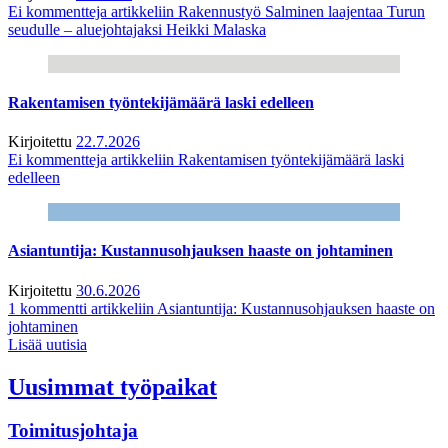
Ei kommentteja
artikkeliin Rakennustyö Salminen laajentaa Turun
seudulle – aluejohtajaksi Heikki Malaska
Rakentamisen työntekijämäärä laski edelleen
Kirjoitettu
22.7.2026
Ei kommentteja
artikkeliin Rakentamisen työntekijämäärä laski
edelleen
Asiantuntija: Kustannusohjauksen haaste on johtaminen
Kirjoitettu
30.6.2026
1 kommentti
artikkeliin Asiantuntija: Kustannusohjauksen haaste on
johtaminen
Lisää uutisia
Uusimmat työpaikat
Toimitusjohtaja