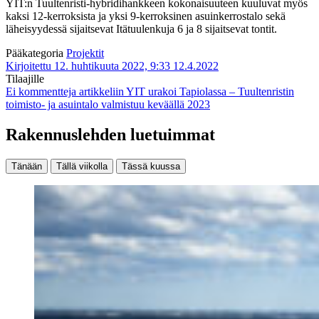
YIT:n Tuultenristi-hybridihankkeen kokonaisuuteen kuuluvat myös
kaksi 12-kerroksista ja yksi 9-kerroksinen asuinkerrostalo sekä
läheisyydessä sijaitsevat Itätuulenkuja 6 ja 8 sijaitsevat tontit.
Pääkategoria
Projektit
Kirjoitettu 12. huhtikuuta 2022, 9:33
12.4.2022
Tilaajille
Ei kommentteja
artikkeliin YIT urakoi Tapiolassa – Tuultenristin
toimisto- ja asuintalo valmistuu keväällä 2023
Rakennuslehden luetuimmat
Tänään
Tällä viikolla
Tässä kuussa