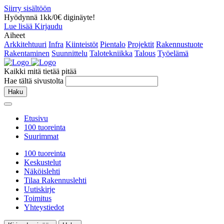
Siirry sisältöön
Hyödynnä 1kk/0€ diginäyte!
Lue lisää
Kirjaudu
Aiheet
Arkkitehtuuri
Infra
Kiinteistöt
Pientalo
Projektit
Rakennustuote
Rakentaminen
Suunnittelu
Talotekniikka
Talous
Työelämä
Kaikki mitä tietää pitää
Hae tältä sivustolta
Haku
Etusivu
100 tuoreinta
Suurimmat
100 tuoreinta
Keskustelut
Näköislehti
Tilaa Rakennuslehti
Uutiskirje
Toimitus
Yhteystiedot