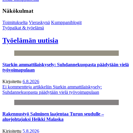
Näkökulmat
Toimitukselta
Vieraskynä
Kumppaniblogit
Työpaikat & työelämä
Työelämän uutisia
Starkin ammattilaiskysely: Suhdannekuopasta päädytään vielä
työvoimapulaan
Kirjoitettu
6.8.2026
Ei kommentteja
artikkeliin Starkin ammattilaiskysely:
Suhdannekuopasta päädytään vielä työvoimapulaan
Rakennustyö Salminen laajentaa Turun seudulle –
aluejohtajaksi Heikki Malaska
Kirjoitettu
5.8.2026