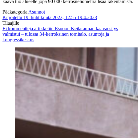
kaava tuo alueelle jopa 90 000 kerrosneliömetriä lisää rakentamista.
Pääkategoria
Asunnot
Kirjoitettu 19. huhtikuuta 2023, 12:55
19.4.2023
Tilaajille
Ei kommentteja
artikkeliin Espoon Keilarannan kaavaesitys
valmistui – tulossa 34-kerroksinen tornitalo, asuntoja ja
kongressikeskus