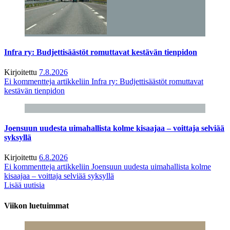
Infra ry: Budjettisäästöt romuttavat kestävän tienpidon
Kirjoitettu
7.8.2026
Ei kommentteja
artikkeliin Infra ry: Budjettisäästöt romuttavat
kestävän tienpidon
Joensuun uudesta uimahallista kolme kisaajaa – voittaja selviää
syksyllä
Kirjoitettu
6.8.2026
Ei kommentteja
artikkeliin Joensuun uudesta uimahallista kolme
kisaajaa – voittaja selviää syksyllä
Lisää uutisia
Viikon luetuimmat