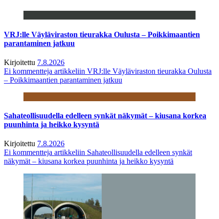
VRJ:lle Väyläviraston tieurakka Oulusta – Poikkimaantien
parantaminen jatkuu
Kirjoitettu
7.8.2026
Ei kommentteja
artikkeliin VRJ:lle Väyläviraston tieurakka Oulusta
– Poikkimaantien parantaminen jatkuu
Sahateollisuudella edelleen synkät näkymät – kiusana korkea
puunhinta ja heikko kysyntä
Kirjoitettu
7.8.2026
Ei kommentteja
artikkeliin Sahateollisuudella edelleen synkät
näkymät – kiusana korkea puunhinta ja heikko kysyntä