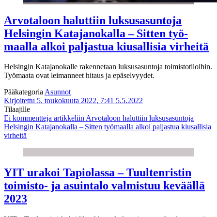
Arvo­taloon haluttiin luksus­asuntoja
Helsingin Kataja­nokalla – Sitten työ­
maalla alkoi paljastua kiusallisia virheitä
Helsingin Katajanokalle rakennetaan luksusasuntoja toimistotiloihin.
Työmaata ovat leimanneet hitaus ja epäselvyydet.
Pääkategoria
Asunnot
Kirjoitettu 5. toukokuuta 2022, 7:41
5.5.2022
Tilaajille
Ei kommentteja
artikkeliin Arvo­taloon haluttiin luksus­asuntoja
Helsingin Kataja­nokalla – Sitten työ­maalla alkoi paljastua kiusallisia
virheitä
YIT urakoi Tapiolassa – Tuultenristin
toimisto- ja asuintalo valmistuu keväällä
2023