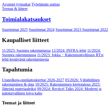
Avoimet työpaikat
Työelämän uutisia
Teemat & liitteet
Toimialakatsaukset
Suurimmat 2025
Suurimmat 2024
Suurimmat 2023
Suurimmat 2022
Kaupalliset liitteet
11/2025: Suomea rakentamassa
12/2024: INFRA-lehti
11/2024:
Suomea rakentamassa
11/2023: Jokka − Rakennusteollisuus RT:n
lehti kestävästä rakentamisesta
Tapahtumia
Urapolkuja-oppilaitoskiertue 2026-2027
05/2026: Vähähiilinen
rakentaminen & data
10/2025: Rakentamisen kiertotalous 2025:
Jätteistä materiaaleiksi
09/2024: Recticel Talks 2024: Moderni ja
paloturvallinen loiva katto
Teemat ja liitteet