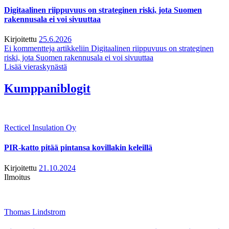
Digitaalinen riippuvuus on strateginen riski, jota Suomen
rakennusala ei voi sivuuttaa
Kirjoitettu
25.6.2026
Ei kommentteja
artikkeliin Digitaalinen riippuvuus on strateginen
riski, jota Suomen rakennusala ei voi sivuuttaa
Lisää vieraskynästä
Kumppaniblogit
Recticel Insulation Oy
PIR-katto pitää pintansa kovillakin keleillä
Kirjoitettu
21.10.2024
Ilmoitus
Thomas Lindstrom