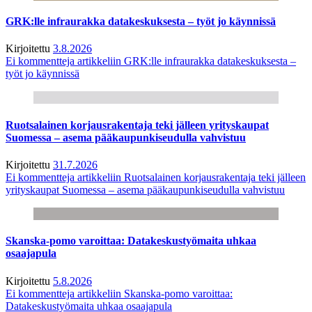
GRK:lle infraurakka datakeskuksesta – työt jo käynnissä
Kirjoitettu
3.8.2026
Ei kommentteja
artikkeliin GRK:lle infraurakka datakeskuksesta –
työt jo käynnissä
Ruotsalainen korjausrakentaja teki jälleen yrityskaupat
Suomessa – asema pääkaupunkiseudulla vahvistuu
Kirjoitettu
31.7.2026
Ei kommentteja
artikkeliin Ruotsalainen korjausrakentaja teki jälleen
yrityskaupat Suomessa – asema pääkaupunkiseudulla vahvistuu
Skanska-pomo varoittaa: Datakeskustyömaita uhkaa
osaajapula
Kirjoitettu
5.8.2026
Ei kommentteja
artikkeliin Skanska-pomo varoittaa:
Datakeskustyömaita uhkaa osaajapula