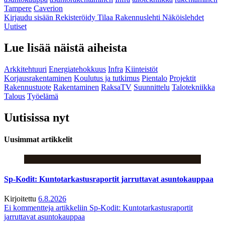
Tampere
Caverion
Kirjaudu sisään
Rekisteröidy
Tilaa Rakennuslehti
Näköislehdet
Uutiset
Lue lisää näistä aiheista
Arkkitehtuuri
Energiatehokkuus
Infra
Kiinteistöt
Korjausrakentaminen
Koulutus ja tutkimus
Pientalo
Projektit
Rakennustuote
Rakentaminen
RaksaTV
Suunnittelu
Talotekniikka
Talous
Työelämä
Uutisissa nyt
Uusimmat artikkelit
Sp-Kodit: Kuntotarkastusraportit jarruttavat asuntokauppaa
Kirjoitettu
6.8.2026
Ei kommentteja
artikkeliin Sp-Kodit: Kuntotarkastusraportit
jarruttavat asuntokauppaa