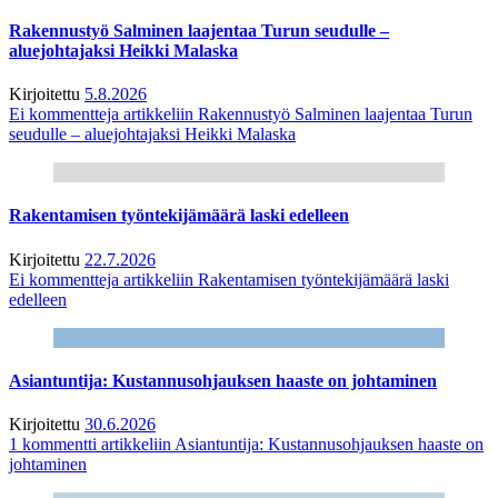
Rakennustyö Salminen laajentaa Turun seudulle –
aluejohtajaksi Heikki Malaska
Kirjoitettu
5.8.2026
Ei kommentteja
artikkeliin Rakennustyö Salminen laajentaa Turun
seudulle – aluejohtajaksi Heikki Malaska
Rakentamisen työntekijämäärä laski edelleen
Kirjoitettu
22.7.2026
Ei kommentteja
artikkeliin Rakentamisen työntekijämäärä laski
edelleen
Asiantuntija: Kustannusohjauksen haaste on johtaminen
Kirjoitettu
30.6.2026
1 kommentti
artikkeliin Asiantuntija: Kustannusohjauksen haaste on
johtaminen