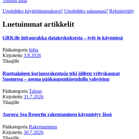
Tutustu tästä
Unohditko käyttäjätunnuksesi?
Unohditko salasanasi?
Rekisteröidy
Luetuimmat artikkelit
GRK:lle infraurakka datakeskuksesta – työt jo käynnissä
Pääkategoria
Infra
Kirjoitettu
3.8.2026
Tilaajille
Ruotsalainen korjausrakentaja teki jälleen yrityskaupat
Suomessa – asema pääkaupunkiseudulla vahvistuu
Pääkategoria
Talous
Kirjoitettu
31.7.2026
Tilaajille
Aurora Sea Resortin rakentaminen käynnistyy Iissä
Pääkategoria
Rakentaminen
Kirjoitettu
30.7.2026
Tilaajille