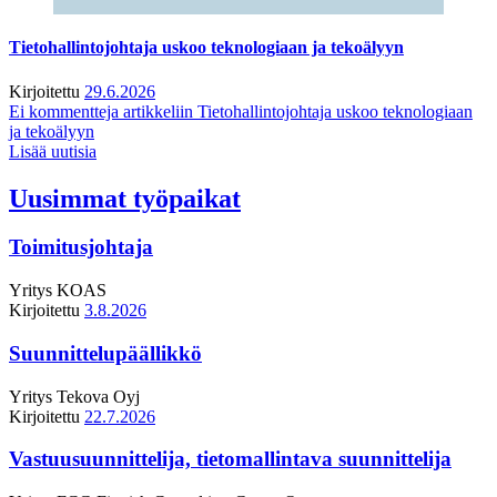
Tietohallintojohtaja uskoo teknologiaan ja tekoälyyn
Kirjoitettu
29.6.2026
Ei kommentteja
artikkeliin Tietohallintojohtaja uskoo teknologiaan
ja tekoälyyn
Lisää uutisia
Uusimmat työpaikat
Toimitusjohtaja
Yritys
KOAS
Kirjoitettu
3.8.2026
Suunnittelupäällikkö
Yritys
Tekova Oyj
Kirjoitettu
22.7.2026
Vastuusuunnittelija, tietomallintava suunnittelija