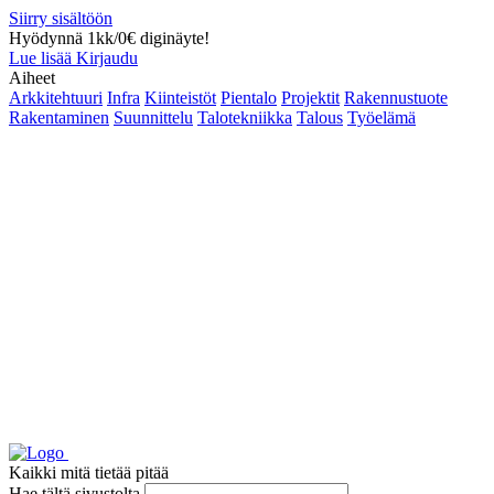
Siirry sisältöön
Hyödynnä 1kk/0€ diginäyte!
Lue lisää
Kirjaudu
Aiheet
Arkkitehtuuri
Infra
Kiinteistöt
Pientalo
Projektit
Rakennustuote
Rakentaminen
Suunnittelu
Talotekniikka
Talous
Työelämä
Kaikki mitä tietää pitää
Hae tältä sivustolta