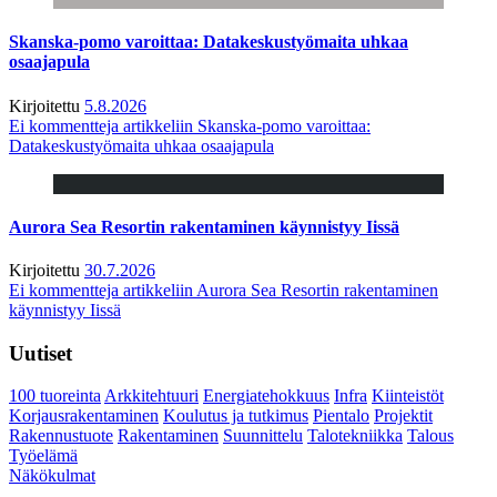
Skanska-pomo varoittaa: Datakeskustyömaita uhkaa
osaajapula
Kirjoitettu
5.8.2026
Ei kommentteja
artikkeliin Skanska-pomo varoittaa:
Datakeskustyömaita uhkaa osaajapula
Aurora Sea Resortin rakentaminen käynnistyy Iissä
Kirjoitettu
30.7.2026
Ei kommentteja
artikkeliin Aurora Sea Resortin rakentaminen
käynnistyy Iissä
Uutiset
100 tuoreinta
Arkkitehtuuri
Energiatehokkuus
Infra
Kiinteistöt
Korjausrakentaminen
Koulutus ja tutkimus
Pientalo
Projektit
Rakennustuote
Rakentaminen
Suunnittelu
Talotekniikka
Talous
Työelämä
Näkökulmat