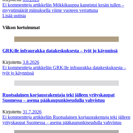
Ei kommentteja
artikkeliin Mökkikauppa kangistui kesän tullen –
myyntimäärät miinuksella viime vuoteen verrattuna
Lisää uutisia
Viikon luetuimmat
GRK:lle infraurakka datakeskuksesta – työt jo käynnissä
Kirjoitettu
3.8.2026
Ei kommentteja
artikkeliin GRK:lle infraurakka datakeskuksesta –
työt jo käynnissä
Ruotsalainen korjausrakentaja teki jälleen yrityskaupat
Suomessa – asema pääkaupunkiseudulla vahvistuu
Kirjoitettu
31.7.2026
Ei kommentteja
artikkeliin Ruotsalainen korjausrakentaja teki jälleen
yrityskaupat Suomessa – asema pääkaupunkiseudulla vahvistuu