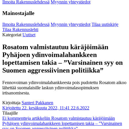
Ilmoita Rakennuslehdessä
Myynnin yhteystiedot
Mainostajalle
Ilmoita Rakennuslehdessä
Myynnin yhteystiedot
Tilaa uutiskirje
Tilaa Rakennuslehti
Kategoriat
Uutiset
Rosatom valmistautuu käräjöimään
Pyhäjoen ydinvoimalahankkeen
lopettamisen takia – ”Varsinainen syy on
Suomen aggressiivinen politiikka”
Fennovoiman ydinvoimalahankkeesta pois pudotettu Rosatom aikoo
lähettää suomalaisille laskun ydinvoimalasopimuksen
irtisanomisesta.
Kirjoittaja
Santeri Pakkanen
Kirjoitettu 22. kesäkuuta 2022, 11:41
22.6.2022
Tilaajille
Ei kommentteja
artikkeliin Rosatom valmistautuu käräjöimään
Pyhäjoen ydinvoimalahankkeen lopettamisen takia – ”Varsinainen
syy on Suomen aggressiivinen politiikka”