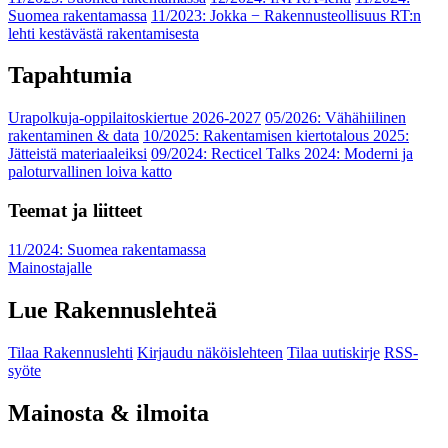
Suomea rakentamassa
11/2023: Jokka − Rakennusteollisuus RT:n
lehti kestävästä rakentamisesta
Tapahtumia
Urapolkuja-oppilaitoskiertue 2026-2027
05/2026: Vähähiilinen
rakentaminen & data
10/2025: Rakentamisen kiertotalous 2025:
Jätteistä materiaaleiksi
09/2024: Recticel Talks 2024: Moderni ja
paloturvallinen loiva katto
Teemat ja liitteet
11/2024: Suomea rakentamassa
Mainostajalle
Lue Rakennuslehteä
Tilaa Rakennuslehti
Kirjaudu näköislehteen
Tilaa uutiskirje
RSS-
syöte
Mainosta & ilmoita