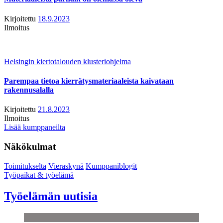
Kirjoitettu
18.9.2023
Ilmoitus
Helsingin kiertotalouden klusteriohjelma
Parempaa tietoa kierrätysmateriaaleista kaivataan
rakennusalalla
Kirjoitettu
21.8.2023
Ilmoitus
Lisää kumppaneilta
Näkökulmat
Toimitukselta
Vieraskynä
Kumppaniblogit
Työpaikat & työelämä
Työelämän uutisia