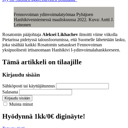
Fennovoiman ydinvoimalatyömaa Pyhäjoen
Hanhikivenniemessä maaliskuussa 2022. Kuva: Antti J.
Leinonen
Rosatomin pääjohtaja
Aleksei Likhachev
ilmoitti viime viikolla
Pietarissa pidetyssä talousfoorumissa, että Suomelle lähetetään lasku,
joka sisältää kaikki Rosatomin satsaukset Fennovoiman
yksipuolisesti irtisanomaan Hanhikivi I-ydinvoimalahankkeeseen.
Tämä artikkeli on tilaajille
Kirjaudu sisään
Sähköposti tai käyttäjätunnus
Salasana
Kirjaudu sisään
Muista minut
Hyödynnä 1kk/0€ diginäyte!