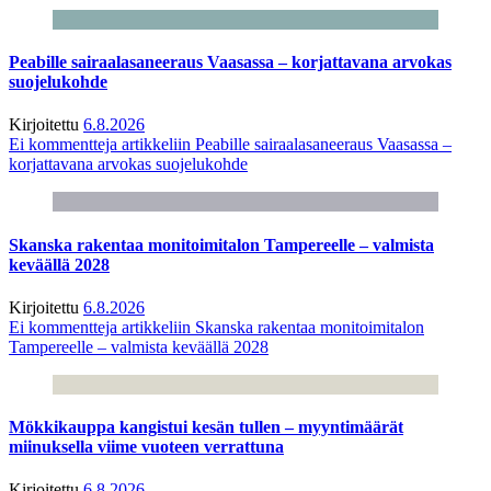
Peabille sairaalasaneeraus Vaasassa – korjattavana arvokas
suojelukohde
Kirjoitettu
6.8.2026
Ei kommentteja
artikkeliin Peabille sairaalasaneeraus Vaasassa –
korjattavana arvokas suojelukohde
Skanska rakentaa monitoimitalon Tampereelle – valmista
keväällä 2028
Kirjoitettu
6.8.2026
Ei kommentteja
artikkeliin Skanska rakentaa monitoimitalon
Tampereelle – valmista keväällä 2028
Mökkikauppa kangistui kesän tullen – myyntimäärät
miinuksella viime vuoteen verrattuna
Kirjoitettu
6.8.2026