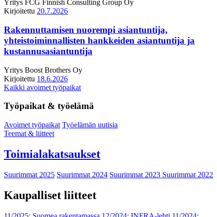
Yritys
FCG Finnish Consulting Group Oy
Kirjoitettu
20.7.2026
Rakennuttamisen nuorempi asiantuntija,
yhteistoiminnallisten hankkeiden asiantuntija ja
kustannusasiantuntija
Yritys
Boost Brothers Oy
Kirjoitettu
18.6.2026
Kaikki avoimet työpaikat
Työpaikat & työelämä
Avoimet työpaikat
Työelämän uutisia
Teemat & liitteet
Toimialakatsaukset
Suurimmat 2025
Suurimmat 2024
Suurimmat 2023
Suurimmat 2022
Kaupalliset liitteet
11/2025: Suomea rakentamassa
12/2024: INFRA-lehti
11/2024: