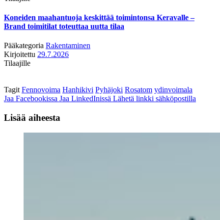
Koneiden maahantuoja keskittää toimintonsa Keravalle –
Brand toimitilat toteuttaa uutta tilaa
Pääkategoria
Rakentaminen
Kirjoitettu
29.7.2026
Tilaajille
Tagit
Fennovoima
Hanhikivi
Pyhäjoki
Rosatom
ydinvoimala
Jaa Facebookissa
Jaa LinkedInissä
Lähetä linkki sähköpostilla
Lisää aiheesta