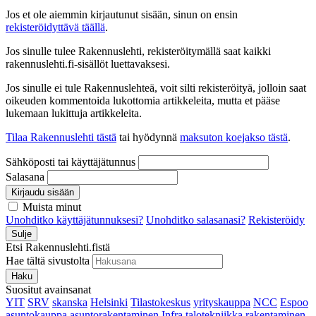
Jos et ole aiemmin kirjautunut sisään, sinun on ensin
rekisteröidyttävä täällä
.
Jos sinulle tulee Rakennuslehti, rekisteröitymällä saat kaikki
rakennuslehti.fi-sisällöt luettavaksesi.
Jos sinulle ei tule Rakennuslehteä, voit silti rekisteröityä, jolloin saat
oikeuden kommentoida lukottomia artikkeleita, mutta et pääse
lukemaan lukittuja artikkeleita.
Tilaa Rakennuslehti tästä
tai hyödynnä
maksuton koejakso tästä
.
Sähköposti tai käyttäjätunnus
Salasana
Kirjaudu sisään
Muista minut
Unohditko käyttäjätunnuksesi?
Unohditko salasanasi?
Rekisteröidy
Sulje
Etsi Rakennuslehti.fistä
Hae tältä sivustolta
Haku
Suositut avainsanat
YIT
SRV
skanska
Helsinki
Tilastokeskus
yrityskauppa
NCC
Espoo
asuntokauppa
asuntorakentaminen
Infra
talotekniikka
rakentaminen