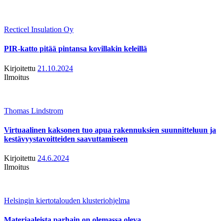
Recticel Insulation Oy
PIR-katto pitää pintansa kovillakin keleillä
Kirjoitettu
21.10.2024
Ilmoitus
Thomas Lindstrom
Virtuaalinen kaksonen tuo apua rakennuksien suunnitteluun ja
kestävyystavoitteiden saavuttamiseen
Kirjoitettu
24.6.2024
Ilmoitus
Helsingin kiertotalouden klusteriohjelma
Materiaaleista parhain on olemassa oleva