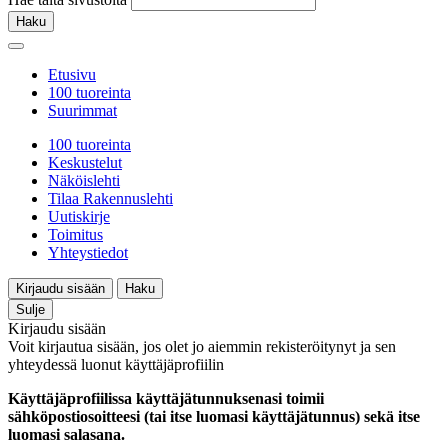
Haku
Etusivu
100 tuoreinta
Suurimmat
100 tuoreinta
Keskustelut
Näköislehti
Tilaa Rakennuslehti
Uutiskirje
Toimitus
Yhteystiedot
Kirjaudu sisään
Haku
Sulje
Kirjaudu sisään
Voit kirjautua sisään, jos olet jo aiemmin rekisteröitynyt ja sen
yhteydessä luonut käyttäjäprofiilin
Käyttäjäprofiilissa käyttäjätunnuksenasi toimii
sähköpostiosoitteesi (tai itse luomasi käyttäjätunnus) sekä itse
luomasi salasana.