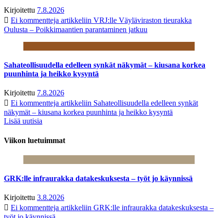
Kirjoitettu
7.8.2026
Ei kommentteja
artikkeliin VRJ:lle Väyläviraston tieurakka
Oulusta – Poikkimaantien parantaminen jatkuu
Sahateollisuudella edelleen synkät näkymät – kiusana korkea
puunhinta ja heikko kysyntä
Kirjoitettu
7.8.2026
Ei kommentteja
artikkeliin Sahateollisuudella edelleen synkät
näkymät – kiusana korkea puunhinta ja heikko kysyntä
Lisää uutisia
Viikon luetuimmat
GRK:lle infraurakka datakeskuksesta – työt jo käynnissä
Kirjoitettu
3.8.2026
Ei kommentteja
artikkeliin GRK:lle infraurakka datakeskuksesta –
työt jo käynnissä