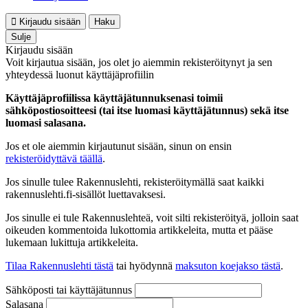
Kirjaudu sisään
Haku
Sulje
Kirjaudu sisään
Voit kirjautua sisään, jos olet jo aiemmin rekisteröitynyt ja sen
yhteydessä luonut käyttäjäprofiilin
Käyttäjäprofiilissa käyttäjätunnuksenasi toimii
sähköpostiosoitteesi (tai itse luomasi käyttäjätunnus) sekä itse
luomasi salasana.
Jos et ole aiemmin kirjautunut sisään, sinun on ensin
rekisteröidyttävä täällä
.
Jos sinulle tulee Rakennuslehti, rekisteröitymällä saat kaikki
rakennuslehti.fi-sisällöt luettavaksesi.
Jos sinulle ei tule Rakennuslehteä, voit silti rekisteröityä, jolloin saat
oikeuden kommentoida lukottomia artikkeleita, mutta et pääse
lukemaan lukittuja artikkeleita.
Tilaa Rakennuslehti tästä
tai hyödynnä
maksuton koejakso tästä
.
Sähköposti tai käyttäjätunnus
Salasana