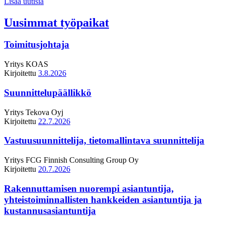
Lisää uutisia
Uusimmat työpaikat
Toimitusjohtaja
Yritys
KOAS
Kirjoitettu
3.8.2026
Suunnittelupäällikkö
Yritys
Tekova Oyj
Kirjoitettu
22.7.2026
Vastuusuunnittelija, tietomallintava suunnittelija
Yritys
FCG Finnish Consulting Group Oy
Kirjoitettu
20.7.2026
Rakennuttamisen nuorempi asiantuntija,
yhteistoiminnallisten hankkeiden asiantuntija ja
kustannusasiantuntija