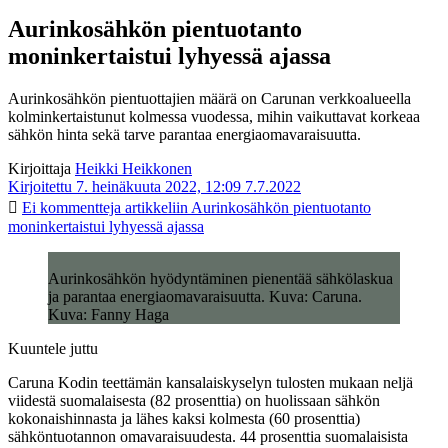
Aurinkosähkön pientuotanto
moninkertaistui lyhyessä ajassa
Aurinkosähkön pientuottajien määrä on Carunan verkkoalueella
kolminkertaistunut kolmessa vuodessa, mihin vaikuttavat korkeaa
sähkön hinta sekä tarve parantaa energiaomavaraisuutta.
Kirjoittaja
Heikki Heikkonen
Kirjoitettu 7. heinäkuuta 2022, 12:09
7.7.2022
Ei kommentteja
artikkeliin Aurinkosähkön pientuotanto
moninkertaistui lyhyessä ajassa
Aurinkosähkön hyödyntäminen pienentää sähkölaskua
ja parantaa energiaomavaraisuutta. Kuva: Caruna.
Kuva: Fanny Haga
Kuuntele juttu
Caruna Kodin teettämän kansalaiskyselyn tulosten mukaan neljä
viidestä suomalaisesta (82 prosenttia) on huolissaan sähkön
kokonaishinnasta ja lähes kaksi kolmesta (60 prosenttia)
sähköntuotannon omavaraisuudesta. 44 prosenttia suomalaisista