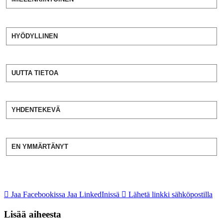
HYÖDYLLINEN
UUTTA TIETOA
YHDENTEKEVÄ
EN YMMÄRTÄNYT
Jaa Facebookissa
Jaa LinkedInissä
Lähetä linkki sähköpostilla
Lisää aiheesta