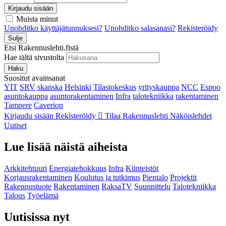
Kirjaudu sisään
Muista minut
Unohditko käyttäjätunnuksesi?
Unohditko salasanasi?
Rekisteröidy
Sulje
Etsi Rakennuslehti.fistä
Hae tältä sivustolta
Haku
Suositut avainsanat
YIT
SRV
skanska
Helsinki
Tilastokeskus
yrityskauppa
NCC
Espoo
asuntokauppa
asuntorakentaminen
Infra
talotekniikka
rakentaminen
Tampere
Caverion
Kirjaudu sisään
Rekisteröidy
Tilaa Rakennuslehti
Näköislehdet
Uutiset
Lue lisää näistä aiheista
Arkkitehtuuri
Energiatehokkuus
Infra
Kiinteistöt
Korjausrakentaminen
Koulutus ja tutkimus
Pientalo
Projektit
Rakennustuote
Rakentaminen
RaksaTV
Suunnittelu
Talotekniikka
Talous
Työelämä
Uutisissa nyt