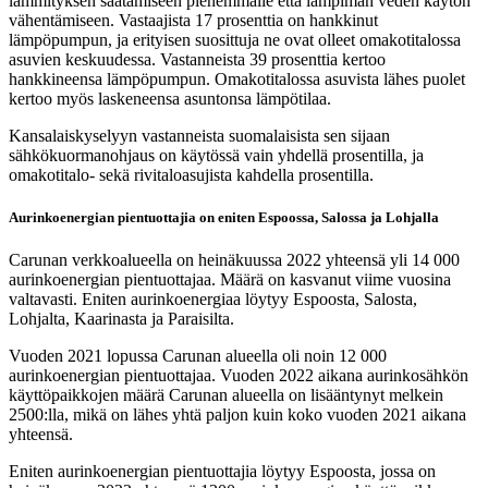
lämmityksen säätämiseen pienemmälle että lämpimän veden käytön
vähentämiseen. Vastaajista 17 prosenttia on hankkinut
lämpöpumpun, ja erityisen suosittuja ne ovat olleet omakotitalossa
asuvien keskuudessa. Vastanneista 39 prosenttia kertoo
hankkineensa lämpöpumpun. Omakotitalossa asuvista lähes puolet
kertoo myös laskeneensa asuntonsa lämpötilaa.
Kansalaiskyselyyn vastanneista suomalaisista sen sijaan
sähkökuormanohjaus on käytössä vain yhdellä prosentilla, ja
omakotitalo- sekä rivitaloasujista kahdella prosentilla.
Aurinkoenergian pientuottajia on eniten Espoossa, Salossa ja Lohjalla
Carunan verkkoalueella on heinäkuussa 2022 yhteensä yli 14 000
aurinkoenergian pientuottajaa. Määrä on kasvanut viime vuosina
valtavasti. Eniten aurinkoenergiaa löytyy Espoosta, Salosta,
Lohjalta, Kaarinasta ja Paraisilta.
Vuoden 2021 lopussa Carunan alueella oli noin 12 000
aurinkoenergian pientuottajaa. Vuoden 2022 aikana aurinkosähkön
käyttöpaikkojen määrä Carunan alueella on lisääntynyt melkein
2500:lla, mikä on lähes yhtä paljon kuin koko vuoden 2021 aikana
yhteensä.
Eniten aurinkoenergian pientuottajia löytyy Espoosta, jossa on