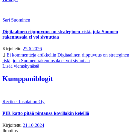
Sari Suominen
Digitaalinen riippuvuus on strateginen riski, jota Suomen
rakennusala ei voi sivuuttaa
Kirjoitettu
25.6.2026
Ei kommentteja
artikkeliin Digitaalinen riippuvuus on strateginen
riski, jota Suomen rakennusala ei voi sivuuttaa
Lisää vieraskynästä
Kumppaniblogit
Recticel Insulation Oy
PIR-katto pitää pintansa kovillakin keleillä
Kirjoitettu
21.10.2024
Ilmoitus