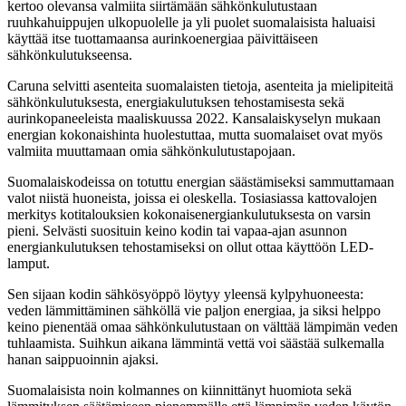
kertoo olevansa valmiita siirtämään sähkönkulutustaan
ruuhkahuippujen ulkopuolelle ja yli puolet suomalaisista haluaisi
käyttää itse tuottamaansa aurinkoenergiaa päivittäiseen
sähkönkulutukseensa.
Caruna selvitti asenteita suomalaisten tietoja, asenteita ja mielipiteitä
sähkönkulutuksesta, energiakulutuksen tehostamisesta sekä
aurinkopaneeleista maaliskuussa 2022. Kansalaiskyselyn mukaan
energian kokonaishinta huolestuttaa, mutta suomalaiset ovat myös
valmiita muuttamaan omia sähkönkulutustapojaan.
Suomalaiskodeissa on totuttu energian säästämiseksi sammuttamaan
valot niistä huoneista, joissa ei oleskella. Tosiasiassa kattovalojen
merkitys kotitalouksien kokonaisenergiankulutuksesta on varsin
pieni. Selvästi suosituin keino kodin tai vapaa-ajan asunnon
energiankulutuksen tehostamiseksi on ollut ottaa käyttöön LED-
lamput.
Sen sijaan kodin sähkösyöppö löytyy yleensä kylpyhuoneesta:
veden lämmittäminen sähköllä vie paljon energiaa, ja siksi helppo
keino pienentää omaa sähkönkulutustaan on välttää lämpimän veden
tuhlaamista. Suihkun aikana lämmintä vettä voi säästää sulkemalla
hanan saippuoinnin ajaksi.
Suomalaisista noin kolmannes on kiinnittänyt huomiota sekä