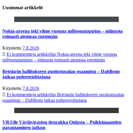
Uusimmat artikkelit
Nokia-areena teki viime vuonna miljoonatappion – miinusta
roimasti aiempaa enemmän
Kirjoitettu
7.8.2026
Ei kommentteja
artikkeliin Nokia-areena teki viime vuonna
miljoonatappion – miinusta roimasti aiempaa enemmän
Betolarin hallitukseen puolustusalan osaamista – Dahlbom
jatkaa puheenjohtajana
Kirjoitettu
7.8.2026
Ei kommentteja
artikkeliin Betolarin hallitukseen puolustusalan
osaamista – Dahlbom jatkaa puheenjohtajana
VRJ:lle Väyläviraston tieurakka Oulusta – Poikkimaantien
parantaminen jatkuu