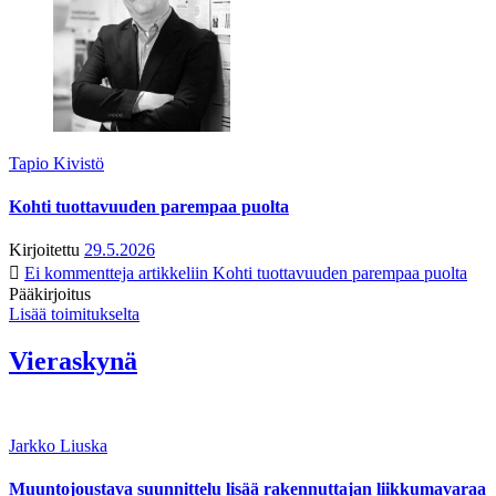
Tapio Kivistö
Kohti tuottavuuden parempaa puolta
Kirjoitettu
29.5.2026
Ei kommentteja
artikkeliin Kohti tuottavuuden parempaa puolta
Pääkirjoitus
Lisää toimitukselta
Vieraskynä
Jarkko Liuska
Muuntojoustava suunnittelu lisää rakennuttajan liikkumavaraa