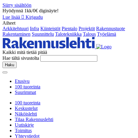
Siirry sisältöön
Hyödynnä 1kk/0€ diginäyte!
Lue lisää
Kirjaudu
Aiheet
Arkkitehtuuri
Infra
Kiinteistöt
Pientalo
Projektit
Rakennustuote
Rakentaminen
Suunnittelu
Talotekniikka
Talous
Työelämä
Kaikki mitä tietää pitää
Hae tältä sivustolta
Haku
Etusivu
100 tuoreinta
Suurimmat
100 tuoreinta
Keskustelut
Näköislehti
Tilaa Rakennuslehti
Uutiskirje
Toimitus
Yhteystiedot