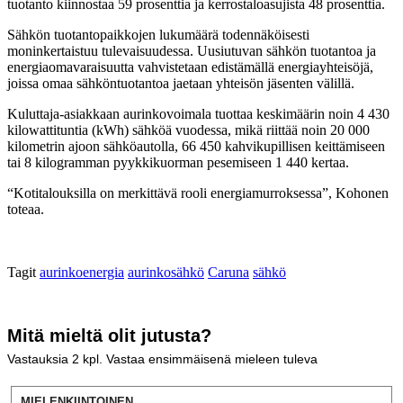
tuotanto kiinnostaa 59 prosenttia ja kerrostaloasujista 48 prosenttia.
Sähkön tuotantopaikkojen lukumäärä todennäköisesti
moninkertaistuu tulevaisuudessa. Uusiutuvan sähkön tuotantoa ja
energiaomavaraisuutta vahvistetaan edistämällä energiayhteisöjä,
joissa omaa sähköntuotantoa jaetaan yhteisön jäsenten välillä.
Kuluttaja-asiakkaan aurinkovoimala tuottaa keskimäärin noin 4 430
kilowattituntia (kWh) sähköä vuodessa, mikä riittää noin 20 000
kilometrin ajoon sähköautolla, 66 450 kahvikupillisen keittämiseen
tai 8 kilogramman pyykkikuorman pesemiseen 1 440 kertaa.
“Kotitalouksilla on merkittävä rooli energiamurroksessa”, Kohonen
toteaa.
Tagit
aurinkoenergia
aurinkosähkö
Caruna
sähkö
Mitä mieltä olit jutusta?
Vastauksia
2
kpl. Vastaa ensimmäisenä mieleen tuleva
MIELENKIINTOINEN