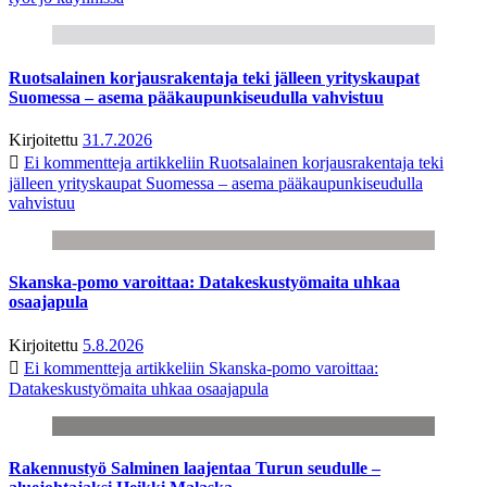
Ruotsalainen korjausrakentaja teki jälleen yrityskaupat
Suomessa – asema pääkaupunkiseudulla vahvistuu
Kirjoitettu
31.7.2026
Ei kommentteja
artikkeliin Ruotsalainen korjausrakentaja teki
jälleen yrityskaupat Suomessa – asema pääkaupunkiseudulla
vahvistuu
Skanska-pomo varoittaa: Datakeskustyömaita uhkaa
osaajapula
Kirjoitettu
5.8.2026
Ei kommentteja
artikkeliin Skanska-pomo varoittaa:
Datakeskustyömaita uhkaa osaajapula
Rakennustyö Salminen laajentaa Turun seudulle –