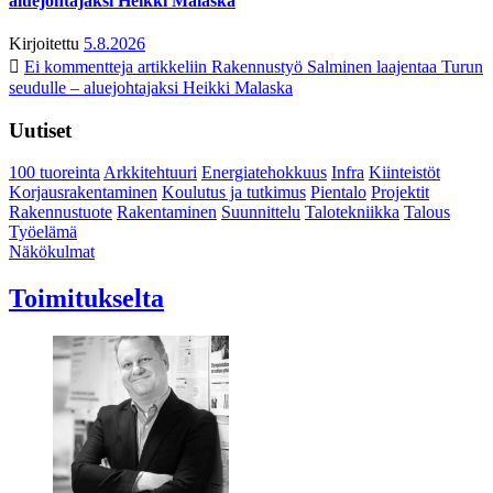
aluejohtajaksi Heikki Malaska
Kirjoitettu
5.8.2026
Ei kommentteja
artikkeliin Rakennustyö Salminen laajentaa Turun
seudulle – aluejohtajaksi Heikki Malaska
Uutiset
100 tuoreinta
Arkkitehtuuri
Energiatehokkuus
Infra
Kiinteistöt
Korjausrakentaminen
Koulutus ja tutkimus
Pientalo
Projektit
Rakennustuote
Rakentaminen
Suunnittelu
Talotekniikka
Talous
Työelämä
Näkökulmat
Toimitukselta