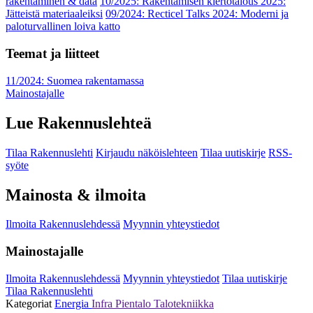
rakentaminen & data
10/2025: Rakentamisen kiertotalous 2025:
Jätteistä materiaaleiksi
09/2024: Recticel Talks 2024: Moderni ja
paloturvallinen loiva katto
Teemat ja liitteet
11/2024: Suomea rakentamassa
Mainostajalle
Lue Rakennuslehteä
Tilaa Rakennuslehti
Kirjaudu näköislehteen
Tilaa uutiskirje
RSS-
syöte
Mainosta & ilmoita
Ilmoita Rakennuslehdessä
Myynnin yhteystiedot
Mainostajalle
Ilmoita Rakennuslehdessä
Myynnin yhteystiedot
Tilaa uutiskirje
Tilaa Rakennuslehti
Kategoriat
Energia
Infra
Pientalo
Talotekniikka