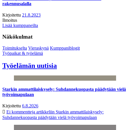
rakennusalalla
Kirjoitettu
21.8.2023
Ilmoitus
Lisää kumppaneilta
Näkökulmat
Toimitukselta
Vieraskynä
Kumppaniblogit
Työpaikat & työelämä
Työelämän uutisia
Starkin ammattilaiskysely: Suhdannekuopasta päädytään vielä
työvoimapulaan
Kirjoitettu
6.8.2026
Ei kommentteja
artikkeliin Starkin ammattilaiskysely:
Suhdannekuopasta päädytään vielä työvoimapulaan