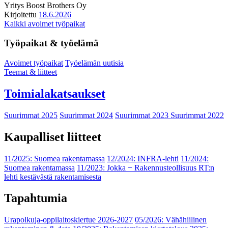
Yritys
Boost Brothers Oy
Kirjoitettu
18.6.2026
Kaikki avoimet työpaikat
Työpaikat & työelämä
Avoimet työpaikat
Työelämän uutisia
Teemat & liitteet
Toimialakatsaukset
Suurimmat 2025
Suurimmat 2024
Suurimmat 2023
Suurimmat 2022
Kaupalliset liitteet
11/2025: Suomea rakentamassa
12/2024: INFRA-lehti
11/2024:
Suomea rakentamassa
11/2023: Jokka − Rakennusteollisuus RT:n
lehti kestävästä rakentamisesta
Tapahtumia
Urapolkuja-oppilaitoskiertue 2026-2027
05/2026: Vähähiilinen