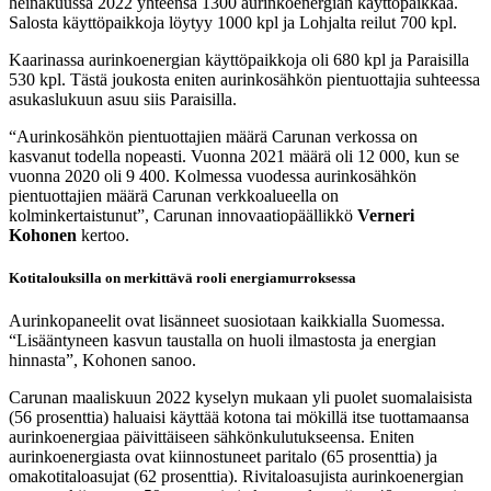
heinäkuussa 2022 yhteensä 1300 aurinkoenergian käyttöpaikkaa.
Salosta käyttöpaikkoja löytyy 1000 kpl ja Lohjalta reilut 700 kpl.
Kaarinassa aurinkoenergian käyttöpaikkoja oli 680 kpl ja Paraisilla
530 kpl. Tästä joukosta eniten aurinkosähkön pientuottajia suhteessa
asukaslukuun asuu siis Paraisilla.
“Aurinkosähkön pientuottajien määrä Carunan verkossa on
kasvanut todella nopeasti. Vuonna 2021 määrä oli 12 000, kun se
vuonna 2020 oli 9 400. Kolmessa vuodessa aurinkosähkön
pientuottajien määrä Carunan verkkoalueella on
kolminkertaistunut”, Carunan innovaatiopäällikkö
Verneri
Kohonen
kertoo.
Kotitalouksilla on merkittävä rooli energiamurroksessa
Aurinkopaneelit ovat lisänneet suosiotaan kaikkialla Suomessa.
“Lisääntyneen kasvun taustalla on huoli ilmastosta ja energian
hinnasta”, Kohonen sanoo.
Carunan maaliskuun 2022 kyselyn mukaan yli puolet suomalaisista
(56 prosenttia) haluaisi käyttää kotona tai mökillä itse tuottamaansa
aurinkoenergiaa päivittäiseen sähkönkulutukseensa. Eniten
aurinkoenergiasta ovat kiinnostuneet paritalo (65 prosenttia) ja
omakotitaloasujat (62 prosenttia). Rivitaloasujista aurinkoenergian