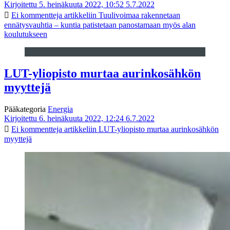
Kirjoitettu 5. heinäkuuta 2022, 10:52
5.7.2022
Ei kommentteja
artikkeliin Tuulivoimaa rakennetaan
ennätysvauhtia – kuntia patistetaan panostamaan myös alan
koulutukseen
LUT-yliopisto murtaa aurinkosähkön
myyttejä
Pääkategoria
Energia
Kirjoitettu 6. heinäkuuta 2022, 12:24
6.7.2022
Ei kommentteja
artikkeliin LUT-yliopisto murtaa aurinkosähkön
myyttejä