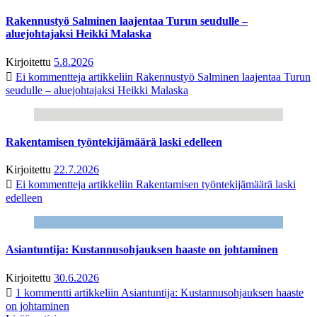
Rakennustyö Salminen laajentaa Turun seudulle –
aluejohtajaksi Heikki Malaska
Kirjoitettu
5.8.2026
Ei kommentteja
artikkeliin Rakennustyö Salminen laajentaa Turun
seudulle – aluejohtajaksi Heikki Malaska
Rakentamisen työntekijämäärä laski edelleen
Kirjoitettu
22.7.2026
Ei kommentteja
artikkeliin Rakentamisen työntekijämäärä laski
edelleen
Asiantuntija: Kustannusohjauksen haaste on johtaminen
Kirjoitettu
30.6.2026
1 kommentti
artikkeliin Asiantuntija: Kustannusohjauksen haaste
on johtaminen