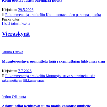
Kohti tuottavuuden parempaa puolta
Kirjoitettu
29.5.2026
Ei kommentteja
artikkeliin Kohti tuottavuuden parempaa puolta
Pääkirjoitus
Lisää toimitukselta
Vieraskynä
Jarkko Liuska
Muuntojoustava suunnittelu lisää rakennuttajan liikkumavaraa
Kirjoitettu
7.7.2026
Ei kommentteja
artikkeliin Muuntojoustava suunnittelu lisää
rakennuttajan liikkumavaraa
Jethro Ollaranta
Asiantuntijat kehittävät uutta mallia kampusasumiselle