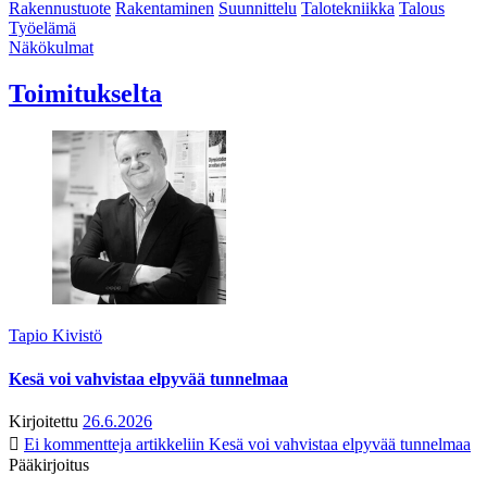
Rakennustuote
Rakentaminen
Suunnittelu
Talotekniikka
Talous
Työelämä
Näkökulmat
Toimitukselta
Tapio Kivistö
Kesä voi vahvistaa elpyvää tunnelmaa
Kirjoitettu
26.6.2026
Ei kommentteja
artikkeliin Kesä voi vahvistaa elpyvää tunnelmaa
Pääkirjoitus