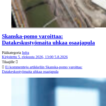
Skanska-pomo varoittaa:
Datakeskustyömaita uhkaa osaajapula
Pääkategoria
Infra
Kirjoitettu 5. elokuuta 2026, 13:00
5.8.2026
Tilaajille
Ei kommentteja
artikkeliin Skanska-pomo varoittaa:
Datakeskustyömaita uhkaa osaajapula