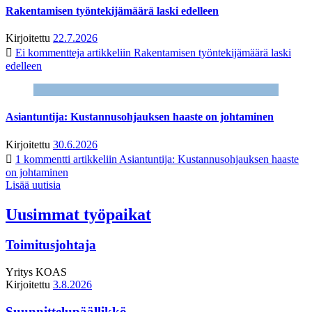
Rakentamisen työntekijämäärä laski edelleen
Kirjoitettu
22.7.2026
Ei kommentteja
artikkeliin Rakentamisen työntekijämäärä laski
edelleen
Asiantuntija: Kustannusohjauksen haaste on johtaminen
Kirjoitettu
30.6.2026
1 kommentti
artikkeliin Asiantuntija: Kustannusohjauksen haaste
on johtaminen
Lisää uutisia
Uusimmat työpaikat
Toimitusjohtaja
Yritys
KOAS
Kirjoitettu
3.8.2026
Suunnittelupäällikkö