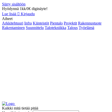
Siirry sisältöön
Hyödynnä 1kk/0€ diginäyte!
Lue lisää
Kirjaudu
Aiheet
Arkkitehtuuri
Infra
Kiinteistöt
Pientalo
Projektit
Rakennustuote
Rakentaminen
Suunnittelu
Talotekniikka
Talous
Työelämä
Kaikki mitä tietää pitää