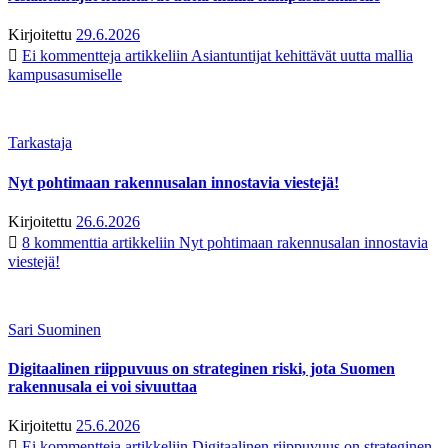
Kirjoitettu
29.6.2026
Ei kommentteja
artikkeliin Asiantuntijat kehittävät uutta mallia
kampusasumiselle
Tarkastaja
Nyt pohtimaan rakennusalan innostavia viestejä!
Kirjoitettu
26.6.2026
8 kommenttia
artikkeliin Nyt pohtimaan rakennusalan innostavia
viestejä!
Sari Suominen
Digitaalinen riippuvuus on strateginen riski, jota Suomen
rakennusala ei voi sivuuttaa
Kirjoitettu
25.6.2026
Ei kommentteja
artikkeliin Digitaalinen riippuvuus on strateginen