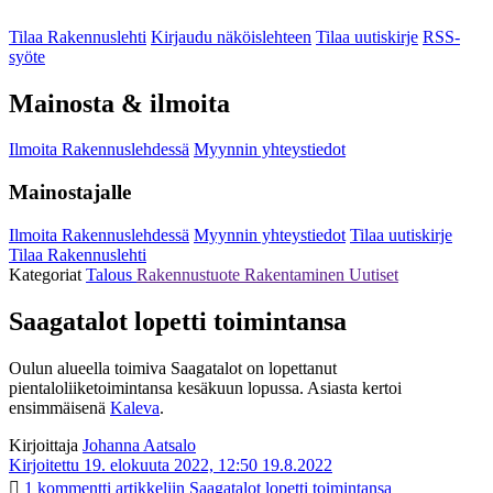
Tilaa Rakennuslehti
Kirjaudu näköislehteen
Tilaa uutiskirje
RSS-
syöte
Mainosta & ilmoita
Ilmoita Rakennuslehdessä
Myynnin yhteystiedot
Mainostajalle
Ilmoita Rakennuslehdessä
Myynnin yhteystiedot
Tilaa uutiskirje
Tilaa Rakennuslehti
Kategoriat
Talous
Rakennustuote
Rakentaminen
Uutiset
Saagatalot lopetti toimintansa
Oulun alueella toimiva Saagatalot on lopettanut
pientaloliiketoimintansa kesäkuun lopussa. Asiasta kertoi
ensimmäisenä
Kaleva
.
Kirjoittaja
Johanna Aatsalo
Kirjoitettu 19. elokuuta 2022, 12:50
19.8.2022
1 kommentti
artikkeliin Saagatalot lopetti toimintansa