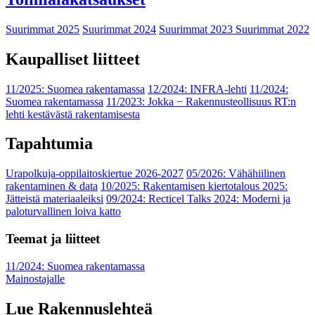
Suurimmat 2025
Suurimmat 2024
Suurimmat 2023
Suurimmat 2022
Kaupalliset liitteet
11/2025: Suomea rakentamassa
12/2024: INFRA-lehti
11/2024:
Suomea rakentamassa
11/2023: Jokka − Rakennusteollisuus RT:n
lehti kestävästä rakentamisesta
Tapahtumia
Urapolkuja-oppilaitoskiertue 2026-2027
05/2026: Vähähiilinen
rakentaminen & data
10/2025: Rakentamisen kiertotalous 2025:
Jätteistä materiaaleiksi
09/2024: Recticel Talks 2024: Moderni ja
paloturvallinen loiva katto
Teemat ja liitteet
11/2024: Suomea rakentamassa
Mainostajalle
Lue Rakennuslehteä