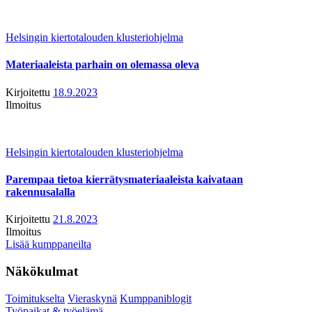
Helsingin kiertotalouden klusteriohjelma
Materiaaleista parhain on olemassa oleva
Kirjoitettu
18.9.2023
Ilmoitus
Helsingin kiertotalouden klusteriohjelma
Parempaa tietoa kierrätysmateriaaleista kaivataan
rakennusalalla
Kirjoitettu
21.8.2023
Ilmoitus
Lisää kumppaneilta
Näkökulmat
Toimitukselta
Vieraskynä
Kumppaniblogit
Työpaikat & työelämä