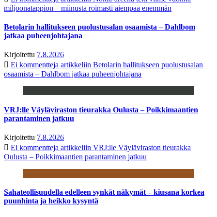
miljoonatappion – miinusta roimasti aiempaa enemmän
Betolarin hallitukseen puolustusalan osaamista – Dahlbom
jatkaa puheenjohtajana
Kirjoitettu
7.8.2026
Ei kommentteja
artikkeliin Betolarin hallitukseen puolustusalan
osaamista – Dahlbom jatkaa puheenjohtajana
VRJ:lle Väyläviraston tieurakka Oulusta – Poikkimaantien
parantaminen jatkuu
Kirjoitettu
7.8.2026
Ei kommentteja
artikkeliin VRJ:lle Väyläviraston tieurakka
Oulusta – Poikkimaantien parantaminen jatkuu
Sahateollisuudella edelleen synkät näkymät – kiusana korkea
puunhinta ja heikko kysyntä