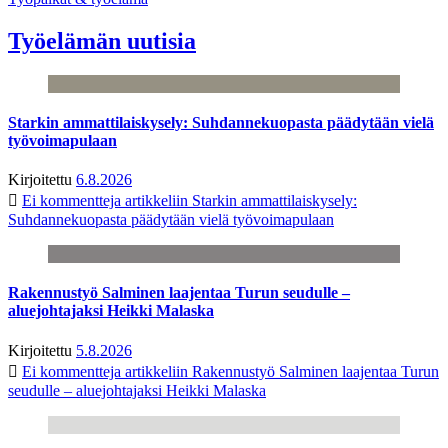
Työelämän uutisia
Starkin ammattilaiskysely: Suhdannekuopasta päädytään vielä
työvoimapulaan
Kirjoitettu
6.8.2026
Ei kommentteja
artikkeliin Starkin ammattilaiskysely:
Suhdannekuopasta päädytään vielä työvoimapulaan
Rakennustyö Salminen laajentaa Turun seudulle –
aluejohtajaksi Heikki Malaska
Kirjoitettu
5.8.2026
Ei kommentteja
artikkeliin Rakennustyö Salminen laajentaa Turun
seudulle – aluejohtajaksi Heikki Malaska