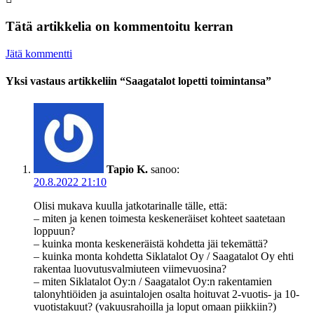
Tätä artikkelia on kommentoitu kerran
Jätä kommentti
Yksi vastaus artikkeliin “Saagatalot lopetti toimintansa”
Tapio K.
sanoo:
20.8.2022 21:10
Olisi mukava kuulla jatkotarinalle tälle, että:
– miten ja kenen toimesta keskeneräiset kohteet saatetaan
loppuun?
– kuinka monta keskeneräistä kohdetta jäi tekemättä?
– kuinka monta kohdetta Siklatalot Oy / Saagatalot Oy ehti
rakentaa luovutusvalmiuteen viimevuosina?
– miten Siklatalot Oy:n / Saagatalot Oy:n rakentamien
talonyhtiöiden ja asuintalojen osalta hoituvat 2-vuotis- ja 10-
vuotistakuut? (vakuusrahoilla ja loput omaan piikkiin?)