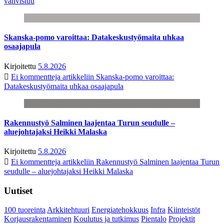
vahvistuu
Skanska-pomo varoittaa: Datakeskustyömaita uhkaa
osaajapula
Kirjoitettu
5.8.2026
Ei kommentteja
artikkeliin Skanska-pomo varoittaa:
Datakeskustyömaita uhkaa osaajapula
Rakennustyö Salminen laajentaa Turun seudulle –
aluejohtajaksi Heikki Malaska
Kirjoitettu
5.8.2026
Ei kommentteja
artikkeliin Rakennustyö Salminen laajentaa Turun
seudulle – aluejohtajaksi Heikki Malaska
Uutiset
100 tuoreinta
Arkkitehtuuri
Energiatehokkuus
Infra
Kiinteistöt
Korjausrakentaminen
Koulutus ja tutkimus
Pientalo
Projektit