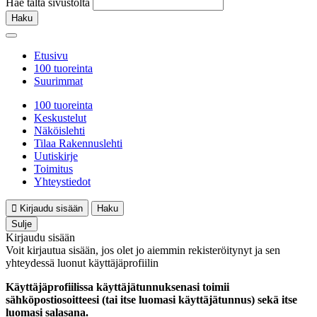
Hae tältä sivustolta
Haku
Etusivu
100 tuoreinta
Suurimmat
100 tuoreinta
Keskustelut
Näköislehti
Tilaa Rakennuslehti
Uutiskirje
Toimitus
Yhteystiedot
Kirjaudu sisään
Haku
Sulje
Kirjaudu sisään
Voit kirjautua sisään, jos olet jo aiemmin rekisteröitynyt ja sen
yhteydessä luonut käyttäjäprofiilin
Käyttäjäprofiilissa käyttäjätunnuksenasi toimii
sähköpostiosoitteesi (tai itse luomasi käyttäjätunnus) sekä itse
luomasi salasana.