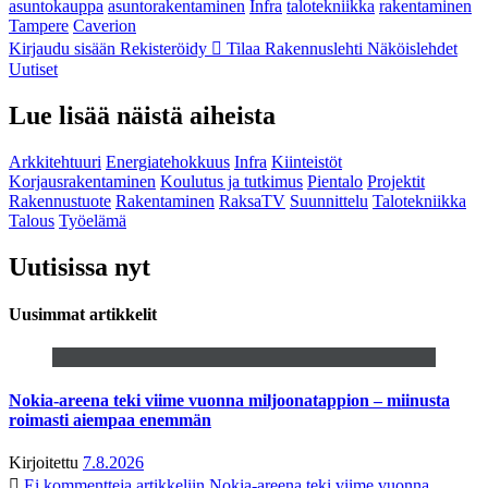
asuntokauppa
asuntorakentaminen
Infra
talotekniikka
rakentaminen
Tampere
Caverion
Kirjaudu sisään
Rekisteröidy
Tilaa Rakennuslehti
Näköislehdet
Uutiset
Lue lisää näistä aiheista
Arkkitehtuuri
Energiatehokkuus
Infra
Kiinteistöt
Korjausrakentaminen
Koulutus ja tutkimus
Pientalo
Projektit
Rakennustuote
Rakentaminen
RaksaTV
Suunnittelu
Talotekniikka
Talous
Työelämä
Uutisissa nyt
Uusimmat artikkelit
Nokia-areena teki viime vuonna miljoonatappion – miinusta
roimasti aiempaa enemmän
Kirjoitettu
7.8.2026
Ei kommentteja
artikkeliin Nokia-areena teki viime vuonna