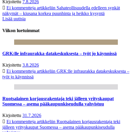
Kirjoitettu
7.8.2026
Ei kommentteja
artikkeliin Sahateollisuudella edelleen synkät
näkymät – kiusana korkea puunhinta ja heikko kysyntä
Lisää uutisia
Viikon luetuimmat
GRK:lle infraurakka datakeskuksesta – työt jo käynnissä
Kirjoitettu
3.8.2026
Ei kommentteja
artikkeliin GRK:lle infraurakka datakeskuksesta –
työt jo käynnissä
Ruotsalainen korjausrakentaja teki jälleen yrityskaupat
Suomessa – asema pääkaupunkiseudulla vahvistuu
Kirjoitettu
31.7.2026
Ei kommentteja
artikkeliin Ruotsalainen korjausrakentaja teki
jälleen yrityskaupat Suomessa – asema pääkaupunkiseudulla