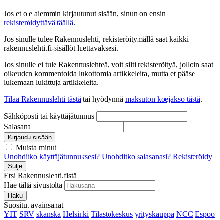
Jos et ole aiemmin kirjautunut sisään, sinun on ensin
rekisteröidyttävä täällä
.
Jos sinulle tulee Rakennuslehti, rekisteröitymällä saat kaikki
rakennuslehti.fi-sisällöt luettavaksesi.
Jos sinulle ei tule Rakennuslehteä, voit silti rekisteröityä, jolloin saat
oikeuden kommentoida lukottomia artikkeleita, mutta et pääse
lukemaan lukittuja artikkeleita.
Tilaa Rakennuslehti tästä
tai hyödynnä
maksuton koejakso tästä
.
Sähköposti tai käyttäjätunnus
Salasana
Kirjaudu sisään
Muista minut
Unohditko käyttäjätunnuksesi?
Unohditko salasanasi?
Rekisteröidy
Sulje
Etsi Rakennuslehti.fistä
Hae tältä sivustolta
Haku
Suositut avainsanat
YIT
SRV
skanska
Helsinki
Tilastokeskus
yrityskauppa
NCC
Espoo