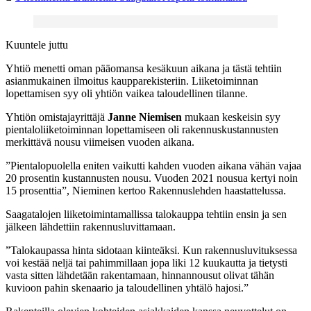
Kuuntele juttu
Yhtiö menetti oman pääomansa kesäkuun aikana ja tästä tehtiin
asianmukainen ilmoitus kaupparekisteriin. Liiketoiminnan
lopettamisen syy oli yhtiön vaikea taloudellinen tilanne.
Yhtiön omistajayrittäjä
Janne Niemisen
mukaan keskeisin syy
pientaloliiketoiminnan lopettamiseen oli rakennuskustannusten
merkittävä nousu viimeisen vuoden aikana.
”Pientalopuolella eniten vaikutti kahden vuoden aikana vähän vajaa
20 prosentin kustannusten nousu. Vuoden 2021 nousua kertyi noin
15 prosenttia”, Nieminen kertoo Rakennuslehden haastattelussa.
Saagatalojen liiketoimintamallissa talokauppa tehtiin ensin ja sen
jälkeen lähdettiin rakennusluvittamaan.
”Talokaupassa hinta sidotaan kiinteäksi. Kun rakennusluvituksessa
voi kestää neljä tai pahimmillaan jopa liki 12 kuukautta ja tietysti
vasta sitten lähdetään rakentamaan, hinnannousut olivat tähän
kuvioon pahin skenaario ja taloudellinen yhtälö hajosi.”