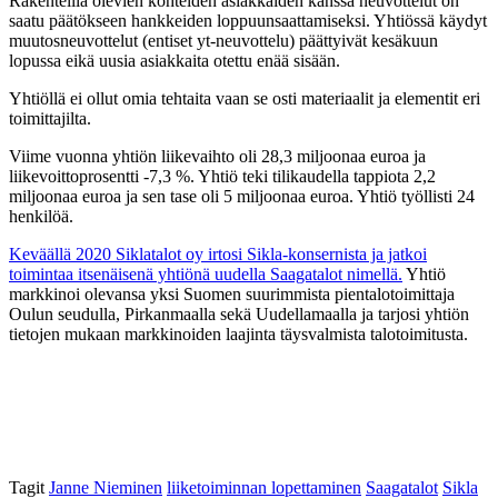
Rakenteilla olevien kohteiden asiakkaiden kanssa neuvottelut on
saatu päätökseen hankkeiden loppuunsaattamiseksi. Yhtiössä käydyt
muutosneuvottelut (entiset yt-neuvottelu) päättyivät kesäkuun
lopussa eikä uusia asiakkaita otettu enää sisään.
Yhtiöllä ei ollut omia tehtaita vaan se osti materiaalit ja elementit eri
toimittajilta.
Viime vuonna yhtiön liikevaihto oli 28,3 miljoonaa euroa ja
liikevoittoprosentti -7,3 %. Yhtiö teki tilikaudella tappiota 2,2
miljoonaa euroa ja sen tase oli 5 miljoonaa euroa. Yhtiö työllisti 24
henkilöä.
Keväällä 2020 Siklatalot oy irtosi Sikla-konsernista ja jatkoi
toimintaa itsenäisenä yhtiönä uudella Saagatalot nimellä.
Yhtiö
markkinoi olevansa yksi Suomen suurimmista pientalotoimittaja
Oulun seudulla, Pirkanmaalla sekä Uudellamaalla ja tarjosi yhtiön
tietojen mukaan markkinoiden laajinta täysvalmista talotoimitusta.
Tagit
Janne Nieminen
liiketoiminnan lopettaminen
Saagatalot
Sikla