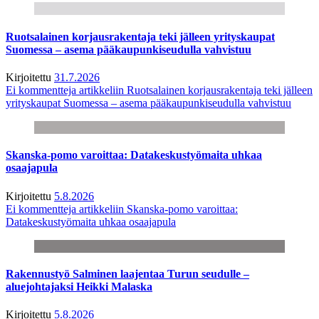
Ruotsalainen korjausrakentaja teki jälleen yrityskaupat
Suomessa – asema pääkaupunkiseudulla vahvistuu
Kirjoitettu
31.7.2026
Ei kommentteja
artikkeliin Ruotsalainen korjausrakentaja teki jälleen
yrityskaupat Suomessa – asema pääkaupunkiseudulla vahvistuu
Skanska-pomo varoittaa: Datakeskustyömaita uhkaa
osaajapula
Kirjoitettu
5.8.2026
Ei kommentteja
artikkeliin Skanska-pomo varoittaa:
Datakeskustyömaita uhkaa osaajapula
Rakennustyö Salminen laajentaa Turun seudulle –
aluejohtajaksi Heikki Malaska
Kirjoitettu
5.8.2026