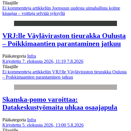
Tilaajille
Ei kommentteja
artikkeliin Joensuun uudesta uimahallista kolme
kisaajaa – voittaja selviää syksyllä
VRJ:lle Väyläviraston tieurakka Oulusta
– Poikkimaantien parantaminen jatkuu
Pääkategoria
Infra
Kirjoitettu 7. elokuuta 2026, 11:19
7.8.2026
Tilaajille
Ei kommentteja
artikkeliin VRJ:lle Väyläviraston tieurakka Oulusta
– Poikkimaantien parantaminen jatkuu
Skanska-pomo varoittaa:
Datakeskustyömaita uhkaa osaajapula
Pääkategoria
Infra
Kirjoitettu 5. elokuuta 2026, 13:00
5.8.2026
Tilaajille