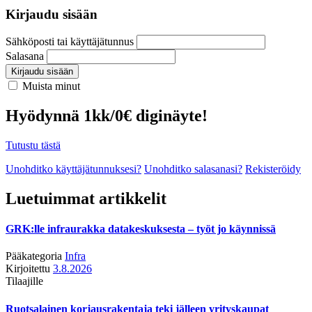
Kirjaudu sisään
Sähköposti tai käyttäjätunnus
Salasana
Kirjaudu sisään
Muista minut
Hyödynnä 1kk/0€ diginäyte!
Tutustu tästä
Unohditko käyttäjätunnuksesi?
Unohditko salasanasi?
Rekisteröidy
Luetuimmat artikkelit
GRK:lle infraurakka datakeskuksesta – työt jo käynnissä
Pääkategoria
Infra
Kirjoitettu
3.8.2026
Tilaajille
Ruotsalainen korjausrakentaja teki jälleen yrityskaupat