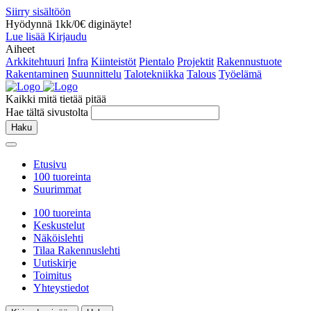
Siirry sisältöön
Hyödynnä 1kk/0€ diginäyte!
Lue lisää
Kirjaudu
Aiheet
Arkkitehtuuri
Infra
Kiinteistöt
Pientalo
Projektit
Rakennustuote
Rakentaminen
Suunnittelu
Talotekniikka
Talous
Työelämä
Kaikki mitä tietää pitää
Hae tältä sivustolta
Haku
Etusivu
100 tuoreinta
Suurimmat
100 tuoreinta
Keskustelut
Näköislehti
Tilaa Rakennuslehti
Uutiskirje
Toimitus
Yhteystiedot