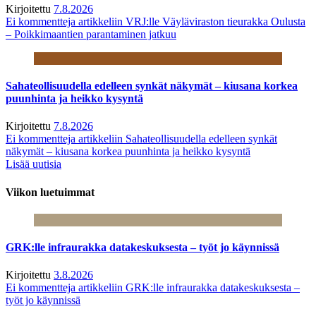
Kirjoitettu
7.8.2026
Ei kommentteja
artikkeliin VRJ:lle Väyläviraston tieurakka Oulusta
– Poikkimaantien parantaminen jatkuu
Sahateollisuudella edelleen synkät näkymät – kiusana korkea
puunhinta ja heikko kysyntä
Kirjoitettu
7.8.2026
Ei kommentteja
artikkeliin Sahateollisuudella edelleen synkät
näkymät – kiusana korkea puunhinta ja heikko kysyntä
Lisää uutisia
Viikon luetuimmat
GRK:lle infraurakka datakeskuksesta – työt jo käynnissä
Kirjoitettu
3.8.2026
Ei kommentteja
artikkeliin GRK:lle infraurakka datakeskuksesta –
työt jo käynnissä