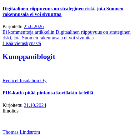
Digitaalinen riippuvuus on strateginen riski, jota Suomen
rakennusala ei voi sivuuttaa
Kirjoitettu
25.6.2026
Ei kommentteja
artikkeliin Digitaalinen riippuvuus on strateginen
riski, jota Suomen rakennusala ei voi sivuuttaa
Lisää vieraskynästä
Kumppaniblogit
Recticel Insulation Oy
PIR-katto pitää pintansa kovillakin keleillä
Kirjoitettu
21.10.2024
Ilmoitus
Thomas Lindstrom