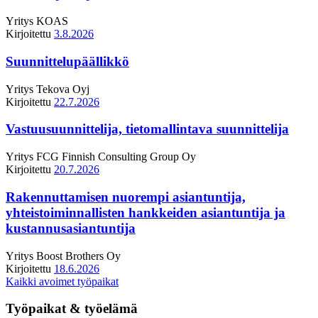
Yritys
KOAS
Kirjoitettu
3.8.2026
Suunnittelupäällikkö
Yritys
Tekova Oyj
Kirjoitettu
22.7.2026
Vastuusuunnittelija, tietomallintava suunnittelija
Yritys
FCG Finnish Consulting Group Oy
Kirjoitettu
20.7.2026
Rakennuttamisen nuorempi asiantuntija,
yhteistoiminnallisten hankkeiden asiantuntija ja
kustannusasiantuntija
Yritys
Boost Brothers Oy
Kirjoitettu
18.6.2026
Kaikki avoimet työpaikat
Työpaikat & työelämä