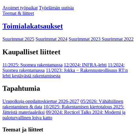
Avoimet työpaikat
Työelämän uutisia
Teemat & liitteet
Toimialakatsaukset
Suurimmat 2025
Suurimmat 2024
Suurimmat 2023
Suurimmat 2022
Kaupalliset liitteet
11/2025: Suomea rakentamassa
12/2024: INFRA-lehti
11/2024:
Suomea rakentamassa
11/2023: Jokka − Rakennusteollisuus RT:n
lehti kestävästä rakentamisesta
Tapahtumia
Urapolkuja-oppilaitoskiertue 2026-2027
05/2026: Vähähiilinen
rakentaminen & data
10/2025: Rakentamisen kiertotalous 2025:
Jätteistä materiaaleiksi
09/2024: Recticel Talks 2024: Moderni ja
paloturvallinen loiva katto
Teemat ja liitteet