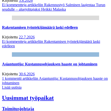
Kirjoitettu
5.8.2026
Ei kommentteja
artikkeliin Rakennustyö Salminen laajentaa Turun
seudulle – aluejohtajaksi Heikki Malaska
Rakentamisen työntekijämäärä laski edelleen
Kirjoitettu
22.7.2026
Ei kommentteja
artikkeliin Rakentamisen työntekijämäärä laski
edelleen
Asiantuntija: Kustannusohjauksen haaste on johtaminen
Kirjoitettu
30.6.2026
1 kommentti
artikkeliin Asiantuntija: Kustannusohjauksen haaste on
johtaminen
Lisää uutisia
Uusimmat työpaikat
Toimitusjohtaja