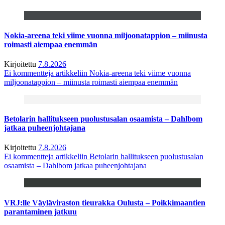
Nokia-areena teki viime vuonna miljoonatappion – miinusta
roimasti aiempaa enemmän
Kirjoitettu
7.8.2026
Ei kommentteja
artikkeliin Nokia-areena teki viime vuonna
miljoonatappion – miinusta roimasti aiempaa enemmän
Betolarin hallitukseen puolustusalan osaamista – Dahlbom
jatkaa puheenjohtajana
Kirjoitettu
7.8.2026
Ei kommentteja
artikkeliin Betolarin hallitukseen puolustusalan
osaamista – Dahlbom jatkaa puheenjohtajana
VRJ:lle Väyläviraston tieurakka Oulusta – Poikkimaantien
parantaminen jatkuu