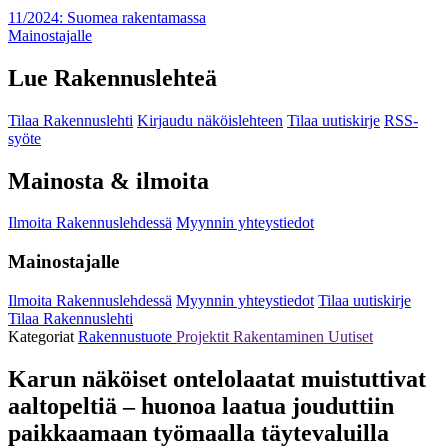
11/2024: Suomea rakentamassa
Mainostajalle
Lue Rakennuslehteä
Tilaa Rakennuslehti
Kirjaudu näköislehteen
Tilaa uutiskirje
RSS-
syöte
Mainosta & ilmoita
Ilmoita Rakennuslehdessä
Myynnin yhteystiedot
Mainostajalle
Ilmoita Rakennuslehdessä
Myynnin yhteystiedot
Tilaa uutiskirje
Tilaa Rakennuslehti
Kategoriat
Rakennustuote
Projektit
Rakentaminen
Uutiset
Karun näköiset ontelolaatat muistuttivat
aaltopeltiä – huonoa laatua jouduttiin
paikkaamaan työmaalla täytevaluilla