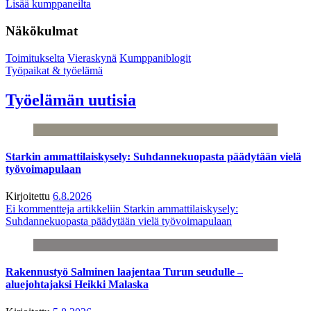
Lisää kumppaneilta
Näkökulmat
Toimitukselta
Vieraskynä
Kumppaniblogit
Työpaikat & työelämä
Työelämän uutisia
Starkin ammattilaiskysely: Suhdannekuopasta päädytään vielä
työvoimapulaan
Kirjoitettu
6.8.2026
Ei kommentteja
artikkeliin Starkin ammattilaiskysely:
Suhdannekuopasta päädytään vielä työvoimapulaan
Rakennustyö Salminen laajentaa Turun seudulle –
aluejohtajaksi Heikki Malaska