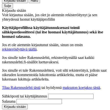
Kirjaudu sisään
Haku
Sulje
Kirjaudu sisään
Voit kirjautua sisään, jos olet jo aiemmin rekisteröitynyt ja sen
yhteydessä luonut käyttäjäprofiilin
Käyttäjäprofiilissa käyttäjätunnuksenasi toimii
sähköpostiosoitteesi (tai itse luomasi käyttäjätunnus) sekä itse
luomasi salasana.
Jos et ole aiemmin kirjautunut sisään, sinun on ensin
rekisteröidyttävä täällä
.
Jos sinulle tulee Rakennuslehti, rekisteröitymällä saat kaikki
rakennuslehti.fi-sisällöt luettavaksesi.
Jos sinulle ei tule Rakennuslehteä, voit silti rekisteröityä, jolloin saat
oikeuden kommentoida lukottomia artikkeleita, mutta et pääse
lukemaan lukittuja artikkeleita.
Tilaa Rakennuslehti tästä
tai hyödynnä
maksuton koejakso tästä
.
Sähköposti tai käyttäjätunnus
Salasana
Kirjaudu sisään