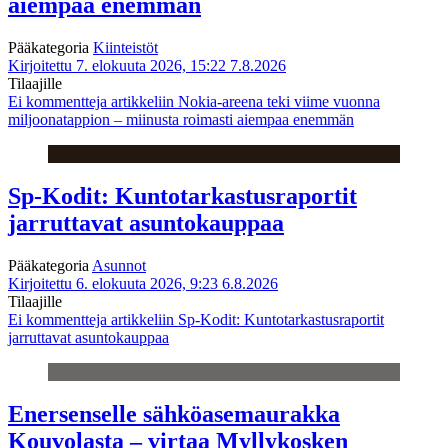
aiempaa enemmän
Pääkategoria
Kiinteistöt
Kirjoitettu 7. elokuuta 2026, 15:22
7.8.2026
Tilaajille
Ei kommentteja
artikkeliin Nokia-areena teki viime vuonna
miljoonatappion – miinusta roimasti aiempaa enemmän
Sp-Kodit: Kuntotarkastusraportit
jarruttavat asuntokauppaa
Pääkategoria
Asunnot
Kirjoitettu 6. elokuuta 2026, 9:23
6.8.2026
Tilaajille
Ei kommentteja
artikkeliin Sp-Kodit: Kuntotarkastusraportit
jarruttavat asuntokauppaa
Enersenselle sähköasemaurakka
Kouvolasta – virtaa Myllykosken