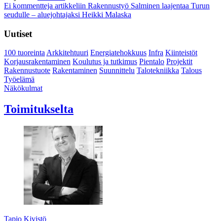
Ei kommentteja
artikkeliin Rakennustyö Salminen laajentaa Turun
seudulle – aluejohtajaksi Heikki Malaska
Uutiset
100 tuoreinta
Arkkitehtuuri
Energiatehokkuus
Infra
Kiinteistöt
Korjausrakentaminen
Koulutus ja tutkimus
Pientalo
Projektit
Rakennustuote
Rakentaminen
Suunnittelu
Talotekniikka
Talous
Työelämä
Näkökulmat
Toimitukselta
Tapio Kivistö