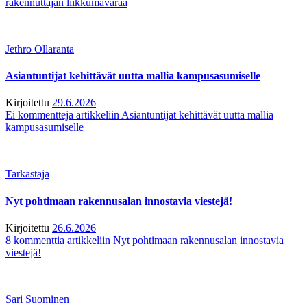
rakennuttajan liikkumavaraa
Jethro Ollaranta
Asiantuntijat kehittävät uutta mallia kampusasumiselle
Kirjoitettu
29.6.2026
Ei kommentteja
artikkeliin Asiantuntijat kehittävät uutta mallia
kampusasumiselle
Tarkastaja
Nyt pohtimaan rakennusalan innostavia viestejä!
Kirjoitettu
26.6.2026
8 kommenttia
artikkeliin Nyt pohtimaan rakennusalan innostavia
viestejä!
Sari Suominen