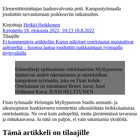
Elementtitoimittajan laadunvalvonta petti. Kampustyömaalla
jouduttiin turvautumaan poikkeaviin ratkaisuihin.
Kirjoittaja
Heikki Heikkonen
Kirjoitettu 18. elokuuta 2022, 10:23
18.8.2022
Tilaajille
Ei kommentteja
artikkeliin Karun näköiset ontelolaatat muistuttivat
aaltopeltiä – huonoa laatua jouduttiin paikkaamaan työmaalla
täytevaluilla
Esimerkkejä epätasaisista ontelolaatoista Myllypurossa
sijaitsevan uuden rakentamisen ja talotekniikan
kampuksen työmaalta, joka on Firan kohde.
Ontelolaatat on toimittanut Betset. kuva: Jussi
Helttunen Kuva: JUSSI HELTTUNEN
Firan työmaalle Helsingin Myllypuroon Stadin ammatti- ja
aikuisopiston hankkeeseen toimitettiin ulkonäöltään heikkolaatuisia
ontelolaattoja. Ne ovat kuin aaltopeltiä, mutta järeämmässä tavarassa
ja mittakaavassa. Ja niitä on paljon, ei vain satunnaisia yksilöitä.
Tämä artikkeli on tilaajille