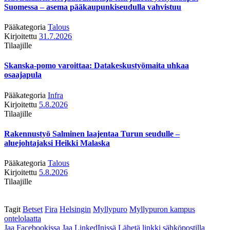
Suomessa – asema pääkaupunkiseudulla vahvistuu
Pääkategoria
Talous
Kirjoitettu
31.7.2026
Tilaajille
Skanska-pomo varoittaa: Datakeskustyömaita uhkaa
osaajapula
Pääkategoria
Infra
Kirjoitettu
5.8.2026
Tilaajille
Rakennustyö Salminen laajentaa Turun seudulle –
aluejohtajaksi Heikki Malaska
Pääkategoria
Talous
Kirjoitettu
5.8.2026
Tilaajille
Tagit
Betset
Fira
Helsingin
Myllypuro
Myllypuron kampus
ontelolaatta
Jaa Facebookissa
Jaa LinkedInissä
Lähetä linkki sähköpostilla