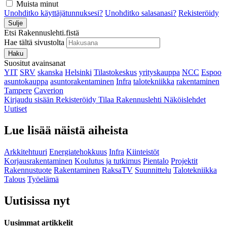
Muista minut
Unohditko käyttäjätunnuksesi?
Unohditko salasanasi?
Rekisteröidy
Sulje
Etsi Rakennuslehti.fistä
Hae tältä sivustolta
Haku
Suositut avainsanat
YIT
SRV
skanska
Helsinki
Tilastokeskus
yrityskauppa
NCC
Espoo
asuntokauppa
asuntorakentaminen
Infra
talotekniikka
rakentaminen
Tampere
Caverion
Kirjaudu sisään
Rekisteröidy
Tilaa Rakennuslehti
Näköislehdet
Uutiset
Lue lisää näistä aiheista
Arkkitehtuuri
Energiatehokkuus
Infra
Kiinteistöt
Korjausrakentaminen
Koulutus ja tutkimus
Pientalo
Projektit
Rakennustuote
Rakentaminen
RaksaTV
Suunnittelu
Talotekniikka
Talous
Työelämä
Uutisissa nyt
Uusimmat artikkelit