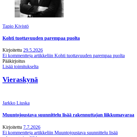
Tapio Kivistö
Kohti tuottavuuden parempaa puolta
Kirjoitettu
29.5.2026
Ei kommentteja
artikkeliin Kohti tuottavuuden parempaa puolta
Pääkirjoitus
Lisää toimitukselta
Vieraskynä
Jarkko Liuska
Muuntojoustava suunnittelu lisää rakennuttajan liikkumavaraa
Kirjoitettu
7.7.2026
Ei kommentteja
artikkeliin Muuntojoustava suunnittelu lisää