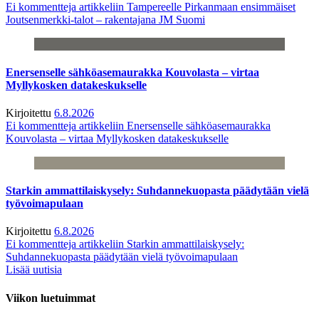
Ei kommentteja
artikkeliin Tampereelle Pirkanmaan ensimmäiset
Joutsenmerkki-talot – rakentajana JM Suomi
Enersenselle sähköasemaurakka Kouvolasta – virtaa
Myllykosken datakeskukselle
Kirjoitettu
6.8.2026
Ei kommentteja
artikkeliin Enersenselle sähköasemaurakka
Kouvolasta – virtaa Myllykosken datakeskukselle
Starkin ammattilaiskysely: Suhdannekuopasta päädytään vielä
työvoimapulaan
Kirjoitettu
6.8.2026
Ei kommentteja
artikkeliin Starkin ammattilaiskysely:
Suhdannekuopasta päädytään vielä työvoimapulaan
Lisää uutisia
Viikon luetuimmat