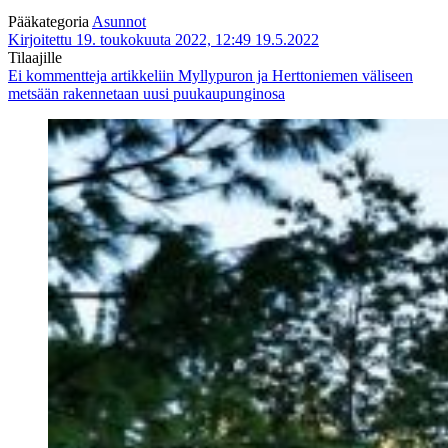
Pääkategoria
Asunnot
Kirjoitettu 19. toukokuuta 2022, 12:49
19.5.2022
Tilaajille
Ei kommentteja
artikkeliin Mylly­puron ja Hertto­niemen väliseen
metsään rakennetaan uusi puu­kaupungin­osa