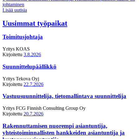
johtaminen
Lisää uutisia
Uusimmat työpaikat
Toimitusjohtaja
Yritys
KOAS
Kirjoitettu
3.8.2026
Suunnittelupäällikkö
Yritys
Tekova Oyj
Kirjoitettu
22.7.2026
Vastuusuunnittelija, tietomallintava suunnittelija
Yritys
FCG Finnish Consulting Group Oy
Kirjoitettu
20.7.2026
Rakennuttamisen nuorempi asiantuntija,
yhteistoiminnallisten hankkeiden asiantuntija ja