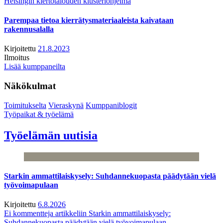
Helsingin kiertotalouden klusteriohjelma
Parempaa tietoa kierrätysmateriaaleista kaivataan
rakennusalalla
Kirjoitettu
21.8.2023
Ilmoitus
Lisää kumppaneilta
Näkökulmat
Toimitukselta
Vieraskynä
Kumppaniblogit
Työpaikat & työelämä
Työelämän uutisia
Starkin ammattilaiskysely: Suhdannekuopasta päädytään vielä
työvoimapulaan
Kirjoitettu
6.8.2026
Ei kommentteja
artikkeliin Starkin ammattilaiskysely:
Suhdannekuopasta päädytään vielä työvoimapulaan