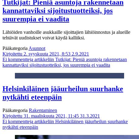
Tutkijat: Pieniä asuntoja rakennetaan
kannattaviksi sijoitustuotteiksi, jos
suurempia ei vaadita
Lähiöiden vanhoille asukkaille sijoittajien lähiöinnostus ja alueille
tehtävät uudistukset voivat käydä kalliiksi.
Pääkategoria
Asunnot
Kirjoitettu 2. syyskuuta 2021, 8:53
2.9.2021
Ei kommentteja
artikkeliin Tutkijat: Pieniä asuntoja rakennetaan
kannattaviksi sijoitustuotteiksi, jos suurempia ei vaadita
Helsinkiläinen jääurheilun suurhanke
nytkähti eteenpäin
Pääkategoria
Rakentaminen
Kirjoitettu 31. maaliskuuta 2021, 11:45
31.3.2021
Ei kommentteja
artikkeliin Helsinkiläinen jääurheilun suurhanke
nytkähti eteenpäin