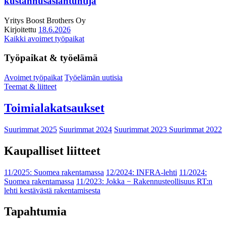
kustannusasiantuntija
Yritys
Boost Brothers Oy
Kirjoitettu
18.6.2026
Kaikki avoimet työpaikat
Työpaikat & työelämä
Avoimet työpaikat
Työelämän uutisia
Teemat & liitteet
Toimialakatsaukset
Suurimmat 2025
Suurimmat 2024
Suurimmat 2023
Suurimmat 2022
Kaupalliset liitteet
11/2025: Suomea rakentamassa
12/2024: INFRA-lehti
11/2024:
Suomea rakentamassa
11/2023: Jokka − Rakennusteollisuus RT:n
lehti kestävästä rakentamisesta
Tapahtumia