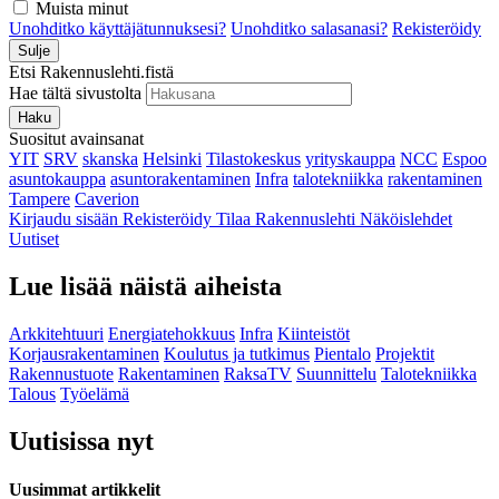
Muista minut
Unohditko käyttäjätunnuksesi?
Unohditko salasanasi?
Rekisteröidy
Sulje
Etsi Rakennuslehti.fistä
Hae tältä sivustolta
Haku
Suositut avainsanat
YIT
SRV
skanska
Helsinki
Tilastokeskus
yrityskauppa
NCC
Espoo
asuntokauppa
asuntorakentaminen
Infra
talotekniikka
rakentaminen
Tampere
Caverion
Kirjaudu sisään
Rekisteröidy
Tilaa Rakennuslehti
Näköislehdet
Uutiset
Lue lisää näistä aiheista
Arkkitehtuuri
Energiatehokkuus
Infra
Kiinteistöt
Korjausrakentaminen
Koulutus ja tutkimus
Pientalo
Projektit
Rakennustuote
Rakentaminen
RaksaTV
Suunnittelu
Talotekniikka
Talous
Työelämä
Uutisissa nyt
Uusimmat artikkelit