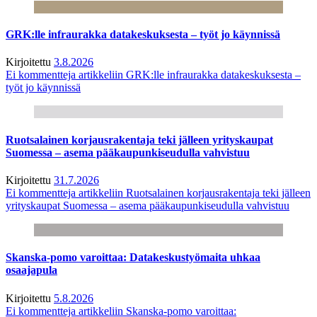
GRK:lle infraurakka datakeskuksesta – työt jo käynnissä
Kirjoitettu
3.8.2026
Ei kommentteja
artikkeliin GRK:lle infraurakka datakeskuksesta –
työt jo käynnissä
Ruotsalainen korjausrakentaja teki jälleen yrityskaupat
Suomessa – asema pääkaupunkiseudulla vahvistuu
Kirjoitettu
31.7.2026
Ei kommentteja
artikkeliin Ruotsalainen korjausrakentaja teki jälleen
yrityskaupat Suomessa – asema pääkaupunkiseudulla vahvistuu
Skanska-pomo varoittaa: Datakeskustyömaita uhkaa
osaajapula
Kirjoitettu
5.8.2026
Ei kommentteja
artikkeliin Skanska-pomo varoittaa: