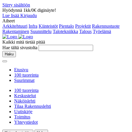
Siirry sisältöön
Hyödynnä 1kk/0€ diginäyte!
Lue lisää
Kirjaudu
Aiheet
Arkkitehtuuri
Infra
Kiinteistöt
Pientalo
Projektit
Rakennustuote
Rakentaminen
Suunnittelu
Talotekniikka
Talous
Työelämä
Kaikki mitä tietää pitää
Hae tältä sivustolta
Haku
Etusivu
100 tuoreinta
Suurimmat
100 tuoreinta
Keskustelut
Näköislehti
Tilaa Rakennuslehti
Uutiskirje
Toimitus
Yhteystiedot