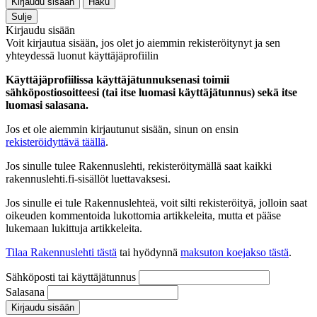
Kirjaudu sisään
Haku
Sulje
Kirjaudu sisään
Voit kirjautua sisään, jos olet jo aiemmin rekisteröitynyt ja sen
yhteydessä luonut käyttäjäprofiilin
Käyttäjäprofiilissa käyttäjätunnuksenasi toimii
sähköpostiosoitteesi (tai itse luomasi käyttäjätunnus) sekä itse
luomasi salasana.
Jos et ole aiemmin kirjautunut sisään, sinun on ensin
rekisteröidyttävä täällä
.
Jos sinulle tulee Rakennuslehti, rekisteröitymällä saat kaikki
rakennuslehti.fi-sisällöt luettavaksesi.
Jos sinulle ei tule Rakennuslehteä, voit silti rekisteröityä, jolloin saat
oikeuden kommentoida lukottomia artikkeleita, mutta et pääse
lukemaan lukittuja artikkeleita.
Tilaa Rakennuslehti tästä
tai hyödynnä
maksuton koejakso tästä
.
Sähköposti tai käyttäjätunnus
Salasana
Kirjaudu sisään