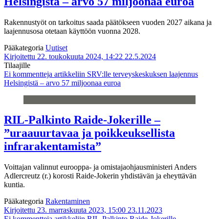
Helsingistä – arvo 57 miljoonaa euroa
Rakennustyöt on tarkoitus saada päätökseen vuoden 2027 aikana ja
laajennusosa otetaan käyttöön vuonna 2028.
Pääkategoria
Uutiset
Kirjoitettu 22. toukokuuta 2024, 14:22
22.5.2024
Tilaajille
Ei kommentteja
artikkeliin SRV:lle terveyskeskuksen laajennus
Helsingistä – arvo 57 miljoonaa euroa
RIL-Palkinto Raide-Jokerille –
”uraauurtavaa ja poikkeuksellista
infrarakentamista”
Voittajan valinnut eurooppa- ja omistajaohjausministeri Anders
Adlercreutz (r.) korosti Raide-Jokerin yhdistävän ja eheyttävän
kuntia.
Pääkategoria
Rakentaminen
Kirjoitettu 23. marraskuuta 2023, 15:00
23.11.2023
Ei kommentteja
artikkeliin RIL-Palkinto Raide-Jokerille –