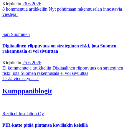
Kirjoitettu
26.6.2026
8 kommenttia
artikkeliin Nyt pohtimaan rakennusalan innostavia
viestejä!
Sari Suominen
Digitaalinen riippuvuus on strateginen riski, jota Suomen
rakennusala ei voi sivuuttaa
Kirjoitettu
25.6.2026
Ei kommentteja
artikkeliin Digitaalinen riippuvuus on strateginen
riski, jota Suomen rakennusala ei voi sivuuttaa
Lisää vieraskynästä
Kumppaniblogit
Recticel Insulation Oy
PIR-katto pitää pintansa kovillakin keleillä