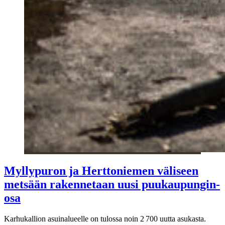
Mylly­puron ja Hertto­niemen väliseen
metsään rakennetaan uusi puu­kaupungin­
osa
Karhukallion asuinalueelle on tulossa noin 2 700 uutta asukasta.