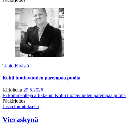
Tapio Kivistö
Kohti tuottavuuden parempaa puolta
Kirjoitettu
29.5.2026
Ei kommentteja
artikkeliin Kohti tuottavuuden parempaa puolta
Pääkirjoitus
Lisää toimitukselta
Vieraskynä