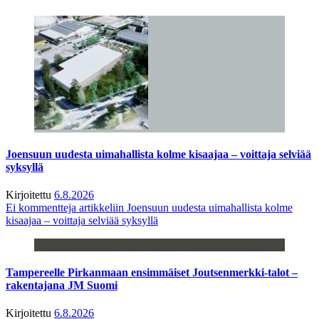
Joensuun uudesta uimahallista kolme kisaajaa – voittaja selviää
syksyllä
Kirjoitettu
6.8.2026
Ei kommentteja
artikkeliin Joensuun uudesta uimahallista kolme
kisaajaa – voittaja selviää syksyllä
Tampereelle Pirkanmaan ensimmäiset Joutsenmerkki-talot –
rakentajana JM Suomi
Kirjoitettu
6.8.2026