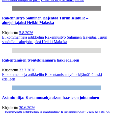
Rakennustyö Salminen laajentaa Turun seudulle –
aluejohtajaksi Heikki Malaska
Kirjoitettu
5.8.2026
Ei kommentteja
artikkeliin Rakennustyö Salminen laajentaa Turun
seudulle – aluejohtajaksi Heikki Malaska
Rakentamisen työntekijämäärä laski edelleen
Kirjoitettu
22.7.2026
Ei kommentteja
artikkeliin Rakentamisen työntekijämäärä laski
edelleen
Asiantuntija: Kustannusohjauksen haaste on johtaminen
Kirjoitettu
30.6.2026
1 kommentti
artikkeliin Asiantuntija: Kustannusohjauksen haaste on