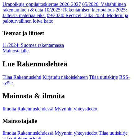
Urapolkuja-oppilaitoskiertue 2026-2027
05/2026: Vähähiilinen
rakentaminen & data
10/2025: Rakentamisen kiertotalous 2025:
Jätteistä materiaaleiksi
09/2024: Recticel Talks 2024: Moderni ja
paloturvallinen loiva katto
Teemat ja liitteet
11/2024: Suomea rakentamassa
Mainostajalle
Lue Rakennuslehteä
Tilaa Rakennuslehti
Kirjaudu näköislehteen
Tilaa uutiskirje
RSS-
syöte
Mainosta & ilmoita
Ilmoita Rakennuslehdessä
Myynnin yhteystiedot
Mainostajalle
Ilmoita Rakennuslehdessä
Myynnin yhteystiedot
Tilaa uutiskirje
Tilaa Rakennuslehti