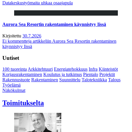
Datakeskustyömaita uhkaa osaajapula
Aurora Sea Resortin rakentaminen käynnistyy Iissä
Kirjoitettu
30.7.2026
Ei kommentteja
artikkeliin Aurora Sea Resortin rakentaminen
käynnistyy Iissä
Uutiset
100 tuoreinta
Arkkitehtuuri
Energiatehokkuus
Infra
Kiinteistöt
Korjausrakentaminen
Koulutus ja tutkimus
Pientalo
Projektit
Rakennustuote
Rakentaminen
Suunnittelu
Talotekniikka
Talous
Työelämä
Näkökulmat
Toimitukselta