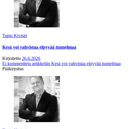
Tapio Kivistö
Kesä voi vahvistaa elpyvää tunnelmaa
Kirjoitettu
26.6.2026
Ei kommentteja
artikkeliin Kesä voi vahvistaa elpyvää tunnelmaa
Pääkirjoitus