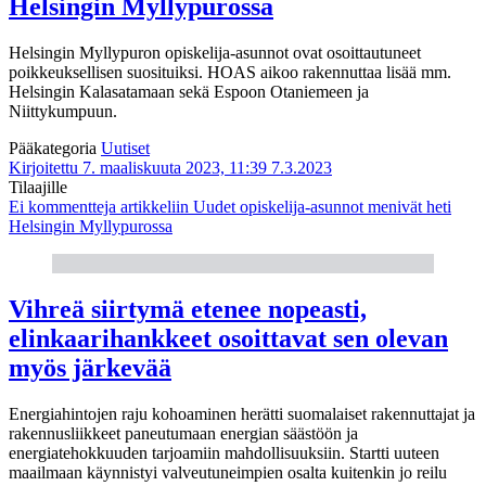
Helsingin Myllypurossa
Helsingin Myllypuron opiskelija-asunnot ovat osoittautuneet
poikkeuksellisen suosituiksi. HOAS aikoo rakennuttaa lisää mm.
Helsingin Kalasatamaan sekä Espoon Otaniemeen ja
Niittykumpuun.
Pääkategoria
Uutiset
Kirjoitettu 7. maaliskuuta 2023, 11:39
7.3.2023
Tilaajille
Ei kommentteja
artikkeliin Uudet opiskelija-asunnot menivät heti
Helsingin Myllypurossa
Vihreä siirtymä etenee nopeasti,
elinkaarihankkeet osoittavat sen olevan
myös järkevää
Energiahintojen raju kohoaminen herätti suomalaiset rakennuttajat ja
rakennusliikkeet paneutumaan energian säästöön ja
energiatehokkuuden tarjoamiin mahdollisuuksiin. Startti uuteen
maailmaan käynnistyi valveutuneimpien osalta kuitenkin jo reilu