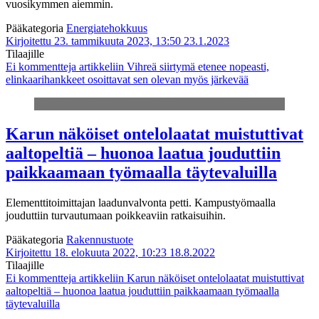
vuosikymmen aiemmin.
Pääkategoria
Energiatehokkuus
Kirjoitettu 23. tammikuuta 2023, 13:50
23.1.2023
Tilaajille
Ei kommentteja
artikkeliin Vihreä siirtymä etenee nopeasti,
elinkaarihankkeet osoittavat sen olevan myös järkevää
Karun näköiset ontelolaatat muistuttivat
aaltopeltiä – huonoa laatua jouduttiin
paikkaamaan työmaalla täytevaluilla
Elementtitoimittajan laadunvalvonta petti. Kampustyömaalla
jouduttiin turvautumaan poikkeaviin ratkaisuihin.
Pääkategoria
Rakennustuote
Kirjoitettu 18. elokuuta 2022, 10:23
18.8.2022
Tilaajille
Ei kommentteja
artikkeliin Karun näköiset ontelolaatat muistuttivat
aaltopeltiä – huonoa laatua jouduttiin paikkaamaan työmaalla
täytevaluilla