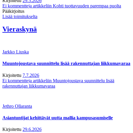
Kirjoitettu
29.5.2026
Ei kommentteja
artikkeliin Kohti tuottavuuden parempaa puolta
Pääkirjoitus
Lisää toimitukselta
Vieraskynä
Jarkko Liuska
Muuntojoustava suunnittelu lisää rakennuttajan liikkumavaraa
Kirjoitettu
7.7.2026
Ei kommentteja
artikkeliin Muuntojoustava suunnittelu lisää
rakennuttajan liikkumavaraa
Jethro Ollaranta
Asiantuntijat kehittävät uutta mallia kampusasumiselle
Kirjoitettu
29.6.2026