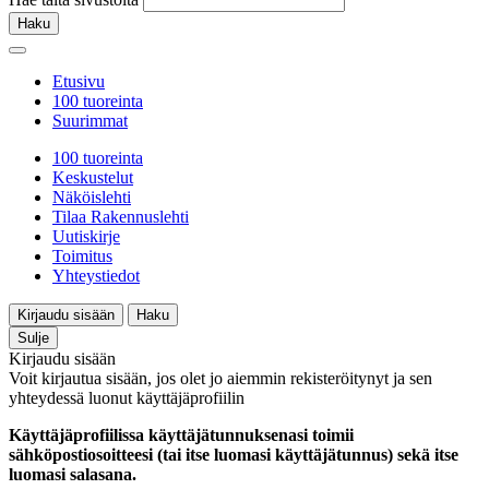
Haku
Etusivu
100 tuoreinta
Suurimmat
100 tuoreinta
Keskustelut
Näköislehti
Tilaa Rakennuslehti
Uutiskirje
Toimitus
Yhteystiedot
Kirjaudu sisään
Haku
Sulje
Kirjaudu sisään
Voit kirjautua sisään, jos olet jo aiemmin rekisteröitynyt ja sen
yhteydessä luonut käyttäjäprofiilin
Käyttäjäprofiilissa käyttäjätunnuksenasi toimii
sähköpostiosoitteesi (tai itse luomasi käyttäjätunnus) sekä itse
luomasi salasana.