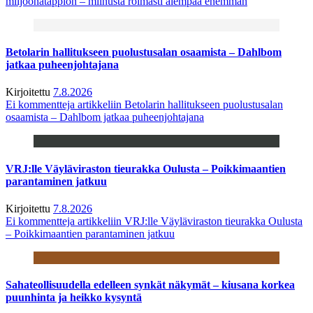
miljoonatappion – miinusta roimasti aiempaa enemmän
Betolarin hallitukseen puolustusalan osaamista – Dahlbom
jatkaa puheenjohtajana
Kirjoitettu
7.8.2026
Ei kommentteja
artikkeliin Betolarin hallitukseen puolustusalan
osaamista – Dahlbom jatkaa puheenjohtajana
VRJ:lle Väyläviraston tieurakka Oulusta – Poikkimaantien
parantaminen jatkuu
Kirjoitettu
7.8.2026
Ei kommentteja
artikkeliin VRJ:lle Väyläviraston tieurakka Oulusta
– Poikkimaantien parantaminen jatkuu
Sahateollisuudella edelleen synkät näkymät – kiusana korkea
puunhinta ja heikko kysyntä