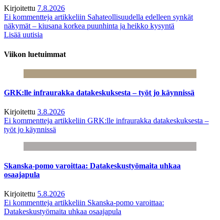
Kirjoitettu
7.8.2026
Ei kommentteja
artikkeliin Sahateollisuudella edelleen synkät
näkymät – kiusana korkea puunhinta ja heikko kysyntä
Lisää uutisia
Viikon luetuimmat
GRK:lle infraurakka datakeskuksesta – työt jo käynnissä
Kirjoitettu
3.8.2026
Ei kommentteja
artikkeliin GRK:lle infraurakka datakeskuksesta –
työt jo käynnissä
Skanska-pomo varoittaa: Datakeskustyömaita uhkaa
osaajapula
Kirjoitettu
5.8.2026
Ei kommentteja
artikkeliin Skanska-pomo varoittaa:
Datakeskustyömaita uhkaa osaajapula