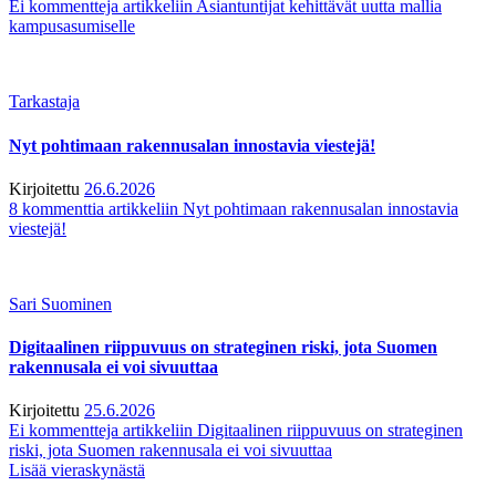
Ei kommentteja
artikkeliin Asiantuntijat kehittävät uutta mallia
kampusasumiselle
Tarkastaja
Nyt pohtimaan rakennusalan innostavia viestejä!
Kirjoitettu
26.6.2026
8 kommenttia
artikkeliin Nyt pohtimaan rakennusalan innostavia
viestejä!
Sari Suominen
Digitaalinen riippuvuus on strateginen riski, jota Suomen
rakennusala ei voi sivuuttaa
Kirjoitettu
25.6.2026
Ei kommentteja
artikkeliin Digitaalinen riippuvuus on strateginen
riski, jota Suomen rakennusala ei voi sivuuttaa
Lisää vieraskynästä