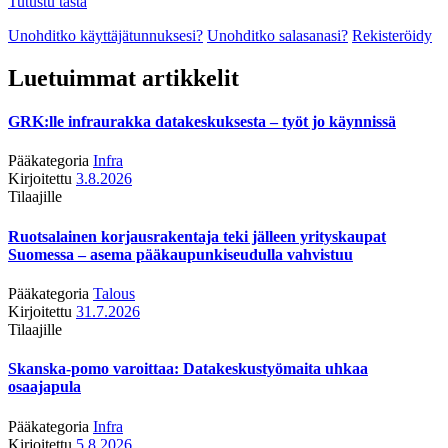
Tutustu tästä
Unohditko käyttäjätunnuksesi?
Unohditko salasanasi?
Rekisteröidy
Luetuimmat artikkelit
GRK:lle infraurakka datakeskuksesta – työt jo käynnissä
Pääkategoria
Infra
Kirjoitettu
3.8.2026
Tilaajille
Ruotsalainen korjausrakentaja teki jälleen yrityskaupat
Suomessa – asema pääkaupunkiseudulla vahvistuu
Pääkategoria
Talous
Kirjoitettu
31.7.2026
Tilaajille
Skanska-pomo varoittaa: Datakeskustyömaita uhkaa
osaajapula
Pääkategoria
Infra
Kirjoitettu
5.8.2026