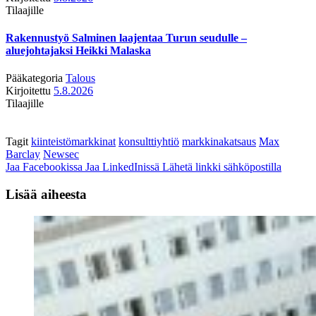
Tilaajille
Rakennustyö Salminen laajentaa Turun seudulle –
aluejohtajaksi Heikki Malaska
Pääkategoria
Talous
Kirjoitettu
5.8.2026
Tilaajille
Tagit
kiinteistömarkkinat
konsulttiyhtiö
markkinakatsaus
Max
Barclay
Newsec
Jaa Facebookissa
Jaa LinkedInissä
Lähetä linkki sähköpostilla
Lisää aiheesta