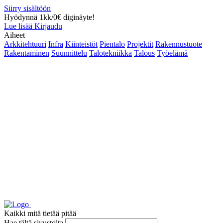
Siirry sisältöön
Hyödynnä 1kk/0€ diginäyte!
Lue lisää
Kirjaudu
Aiheet
Arkkitehtuuri
Infra
Kiinteistöt
Pientalo
Projektit
Rakennustuote
Rakentaminen
Suunnittelu
Talotekniikka
Talous
Työelämä
Kaikki mitä tietää pitää
Hae tältä sivustolta