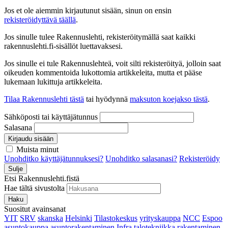
Jos et ole aiemmin kirjautunut sisään, sinun on ensin
rekisteröidyttävä täällä
.
Jos sinulle tulee Rakennuslehti, rekisteröitymällä saat kaikki
rakennuslehti.fi-sisällöt luettavaksesi.
Jos sinulle ei tule Rakennuslehteä, voit silti rekisteröityä, jolloin saat
oikeuden kommentoida lukottomia artikkeleita, mutta et pääse
lukemaan lukittuja artikkeleita.
Tilaa Rakennuslehti tästä
tai hyödynnä
maksuton koejakso tästä
.
Sähköposti tai käyttäjätunnus
Salasana
Kirjaudu sisään
Muista minut
Unohditko käyttäjätunnuksesi?
Unohditko salasanasi?
Rekisteröidy
Sulje
Etsi Rakennuslehti.fistä
Hae tältä sivustolta
Haku
Suositut avainsanat
YIT
SRV
skanska
Helsinki
Tilastokeskus
yrityskauppa
NCC
Espoo
asuntokauppa
asuntorakentaminen
Infra
talotekniikka
rakentaminen