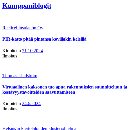
Kumppaniblogit
Recticel Insulation Oy
PIR-katto pitää pintansa kovillakin keleillä
Kirjoitettu
21.10.2024
Ilmoitus
Thomas Lindstrom
Virtuaalinen kaksonen tuo apua rakennuksien suunnitteluun ja
kestävyystavoitteiden saavuttamiseen
Kirjoitettu
24.6.2024
Ilmoitus
Helsingin kiertotalouden klusteriohjelma