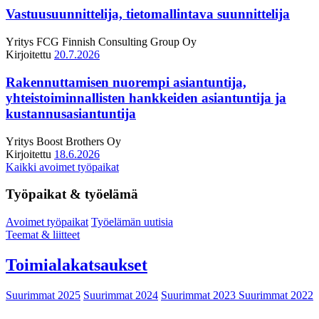
Vastuusuunnittelija, tietomallintava suunnittelija
Yritys
FCG Finnish Consulting Group Oy
Kirjoitettu
20.7.2026
Rakennuttamisen nuorempi asiantuntija,
yhteistoiminnallisten hankkeiden asiantuntija ja
kustannusasiantuntija
Yritys
Boost Brothers Oy
Kirjoitettu
18.6.2026
Kaikki avoimet työpaikat
Työpaikat & työelämä
Avoimet työpaikat
Työelämän uutisia
Teemat & liitteet
Toimialakatsaukset
Suurimmat 2025
Suurimmat 2024
Suurimmat 2023
Suurimmat 2022