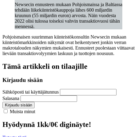
Newsecin ennusteen mukaan Pohjoismaissa ja Baltiassa
tehdään liikekiinteistökauppoja lähes 600 miljardin
kruunun (55 miljardin euron) arvosta. Näin vuodesta
2022 olisi tulossa toiseksi vahvin transaktiovuosi tähän
mennessä.
Pohjoismaisen suurimman kiinteistökonsultin Newsecin mukaan
kiinteistömarkkinoiden näkymät ovat heikentyneet jonkin verran
makrotalouden näkymien mukaisesti. Ennusteet puolestaan viittaavat
lievään transaktiovolyymien laskuun ja tuottojen nousuun.
Tämä artikkeli on tilaajille
Kirjaudu sisään
Sähköposti tai käyttäjätunnus
Salasana
Kirjaudu sisään
Muista minut
Hyödynnä 1kk/0€ diginäyte!