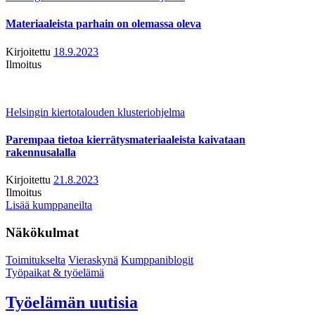
Materiaaleista parhain on olemassa oleva
Kirjoitettu
18.9.2023
Ilmoitus
Helsingin kiertotalouden klusteriohjelma
Parempaa tietoa kierrätysmateriaaleista kaivataan
rakennusalalla
Kirjoitettu
21.8.2023
Ilmoitus
Lisää kumppaneilta
Näkökulmat
Toimitukselta
Vieraskynä
Kumppaniblogit
Työpaikat & työelämä
Työelämän uutisia