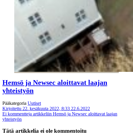
Hemsö ja Newsec aloittavat laajan
yhteistyön
Pääkategoria
Uutiset
Kirjoitettu 22. kesäkuuta 2022, 8:33
22.6.2022
Ei kommentteja
artikkeliin Hemsö ja Newsec aloittavat laajan
yhteistyön
Tätä artikkelia ei ole kommentoitu