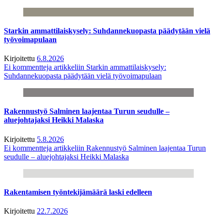
Starkin ammattilaiskysely: Suhdannekuopasta päädytään vielä
työvoimapulaan
Kirjoitettu
6.8.2026
Ei kommentteja
artikkeliin Starkin ammattilaiskysely:
Suhdannekuopasta päädytään vielä työvoimapulaan
Rakennustyö Salminen laajentaa Turun seudulle –
aluejohtajaksi Heikki Malaska
Kirjoitettu
5.8.2026
Ei kommentteja
artikkeliin Rakennustyö Salminen laajentaa Turun
seudulle – aluejohtajaksi Heikki Malaska
Rakentamisen työntekijämäärä laski edelleen
Kirjoitettu
22.7.2026