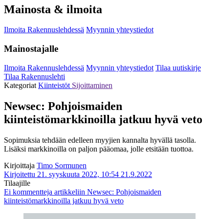
Mainosta & ilmoita
Ilmoita Rakennuslehdessä
Myynnin yhteystiedot
Mainostajalle
Ilmoita Rakennuslehdessä
Myynnin yhteystiedot
Tilaa uutiskirje
Tilaa Rakennuslehti
Kategoriat
Kiinteistöt
Sijoittaminen
Newsec: Pohjoismaiden
kiinteistömarkkinoilla jatkuu hyvä veto
Sopimuksia tehdään edelleen myyjien kannalta hyvällä tasolla.
Lisäksi markkinoilla on paljon pääomaa, jolle etsitään tuottoa.
Kirjoittaja
Timo Sormunen
Kirjoitettu 21. syyskuuta 2022, 10:54
21.9.2022
Tilaajille
Ei kommentteja
artikkeliin Newsec: Pohjoismaiden
kiinteistömarkkinoilla jatkuu hyvä veto