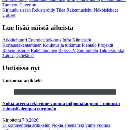
Tampere
Caverion
Kirjaudu sisään
Rekisteröidy
Tilaa Rakennuslehti
Näköislehdet
Uutiset
Lue lisää näistä aiheista
Arkkitehtuuri
Energiatehokkuus
Infra
Kiinteistöt
Korjausrakentaminen
Koulutus ja tutkimus
Pientalo
Projektit
Rakennustuote
Rakentaminen
RaksaTV
Suunnittelu
Talotekniikka
Talous
Työelämä
Uutisissa nyt
Uusimmat artikkelit
Nokia-areena teki viime vuonna miljoonatappion – miinusta
roimasti aiempaa enemmän
Kirjoitettu
7.8.2026
Ei kommentteja
artikkeliin Nokia-areena teki viime vuonna