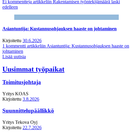
Ei kommentteja
artikkeliin Rakentamisen työntekijämäärä laski
edelleen
Asiantuntija: Kustannusohjauksen haaste on johtaminen
Kirjoitettu
30.6.2026
1 kommentti
artikkeliin Asiantuntija: Kustannusohjauksen haaste on
johtaminen
Lisää uutisia
Uusimmat työpaikat
Toimitusjohtaja
Yritys
KOAS
Kirjoitettu
3.8.2026
Suunnittelupäällikkö
Yritys
Tekova Oyj
Kirjoitettu
22.7.2026