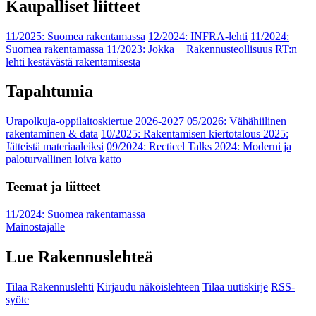
Kaupalliset liitteet
11/2025: Suomea rakentamassa
12/2024: INFRA-lehti
11/2024:
Suomea rakentamassa
11/2023: Jokka − Rakennusteollisuus RT:n
lehti kestävästä rakentamisesta
Tapahtumia
Urapolkuja-oppilaitoskiertue 2026-2027
05/2026: Vähähiilinen
rakentaminen & data
10/2025: Rakentamisen kiertotalous 2025:
Jätteistä materiaaleiksi
09/2024: Recticel Talks 2024: Moderni ja
paloturvallinen loiva katto
Teemat ja liitteet
11/2024: Suomea rakentamassa
Mainostajalle
Lue Rakennuslehteä
Tilaa Rakennuslehti
Kirjaudu näköislehteen
Tilaa uutiskirje
RSS-
syöte