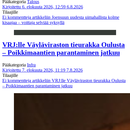
Pääkategoria
Talous
Kirjoitettu 6. elokuuta 2026, 12:59
6.8.2026
Tilaajille
Ei kommentteja
artikkeliin Joensuun uudesta uimahallista kolme
kisaajaa – voittaja selviää syksyllä
VRJ:lle Väyläviraston tieurakka Oulusta
– Poikkimaantien parantaminen jatkuu
Pääkategoria
Infra
Kirjoitettu 7. elokuuta 2026, 11:19
7.8.2026
Tilaajille
Ei kommentteja
artikkeliin VRJ:lle Väyläviraston tieurakka Oulusta
– Poikkimaantien parantaminen jatkuu