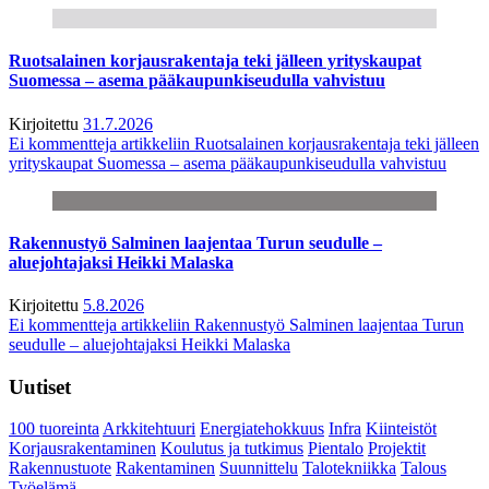
Ruotsalainen korjausrakentaja teki jälleen yrityskaupat
Suomessa – asema pääkaupunkiseudulla vahvistuu
Kirjoitettu
31.7.2026
Ei kommentteja
artikkeliin Ruotsalainen korjausrakentaja teki jälleen
yrityskaupat Suomessa – asema pääkaupunkiseudulla vahvistuu
Rakennustyö Salminen laajentaa Turun seudulle –
aluejohtajaksi Heikki Malaska
Kirjoitettu
5.8.2026
Ei kommentteja
artikkeliin Rakennustyö Salminen laajentaa Turun
seudulle – aluejohtajaksi Heikki Malaska
Uutiset
100 tuoreinta
Arkkitehtuuri
Energiatehokkuus
Infra
Kiinteistöt
Korjausrakentaminen
Koulutus ja tutkimus
Pientalo
Projektit
Rakennustuote
Rakentaminen
Suunnittelu
Talotekniikka
Talous
Työelämä