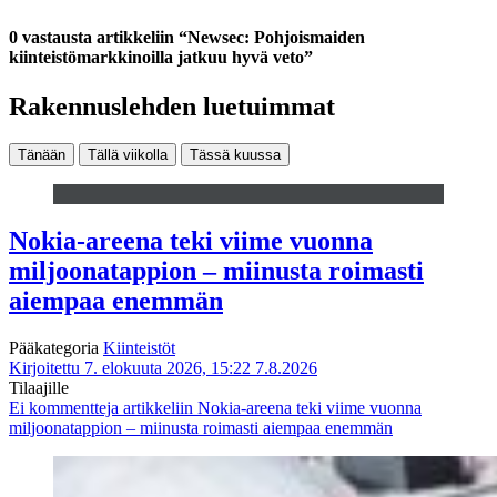
0 vastausta artikkeliin “Newsec: Pohjoismaiden
kiinteistömarkkinoilla jatkuu hyvä veto”
Rakennuslehden luetuimmat
Tänään
Tällä viikolla
Tässä kuussa
Nokia-areena teki viime vuonna
miljoonatappion – miinusta roimasti
aiempaa enemmän
Pääkategoria
Kiinteistöt
Kirjoitettu 7. elokuuta 2026, 15:22
7.8.2026
Tilaajille
Ei kommentteja
artikkeliin Nokia-areena teki viime vuonna
miljoonatappion – miinusta roimasti aiempaa enemmän