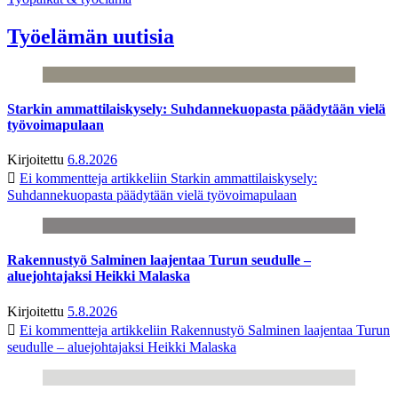
Työelämän uutisia
Starkin ammattilaiskysely: Suhdannekuopasta päädytään vielä
työvoimapulaan
Kirjoitettu
6.8.2026
Ei kommentteja
artikkeliin Starkin ammattilaiskysely:
Suhdannekuopasta päädytään vielä työvoimapulaan
Rakennustyö Salminen laajentaa Turun seudulle –
aluejohtajaksi Heikki Malaska
Kirjoitettu
5.8.2026
Ei kommentteja
artikkeliin Rakennustyö Salminen laajentaa Turun
seudulle – aluejohtajaksi Heikki Malaska