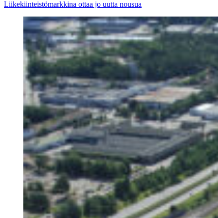
Liikekiinteistömarkkina ottaa jo uutta nousua