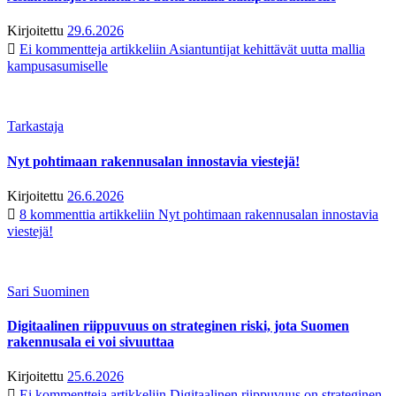
Kirjoitettu
29.6.2026
Ei kommentteja
artikkeliin Asiantuntijat kehittävät uutta mallia
kampusasumiselle
Tarkastaja
Nyt pohtimaan rakennusalan innostavia viestejä!
Kirjoitettu
26.6.2026
8 kommenttia
artikkeliin Nyt pohtimaan rakennusalan innostavia
viestejä!
Sari Suominen
Digitaalinen riippuvuus on strateginen riski, jota Suomen
rakennusala ei voi sivuuttaa
Kirjoitettu
25.6.2026
Ei kommentteja
artikkeliin Digitaalinen riippuvuus on strateginen