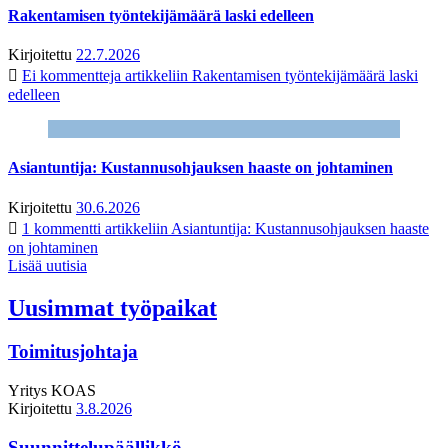
Rakentamisen työntekijämäärä laski edelleen
Kirjoitettu
22.7.2026
Ei kommentteja
artikkeliin Rakentamisen työntekijämäärä laski
edelleen
Asiantuntija: Kustannusohjauksen haaste on johtaminen
Kirjoitettu
30.6.2026
1 kommentti
artikkeliin Asiantuntija: Kustannusohjauksen haaste
on johtaminen
Lisää uutisia
Uusimmat työpaikat
Toimitusjohtaja
Yritys
KOAS
Kirjoitettu
3.8.2026
Suunnittelupäällikkö