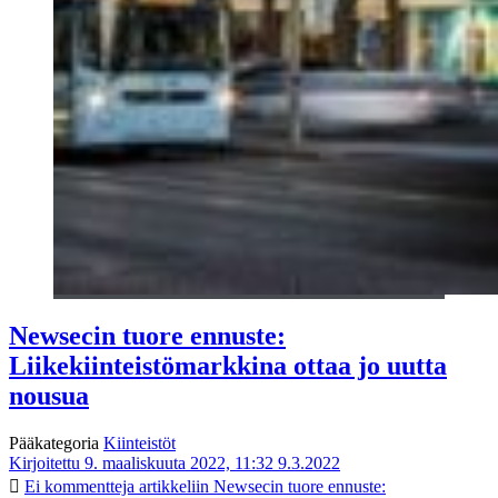
Newsecin tuore ennuste:
Liikekiinteistömarkkina ottaa jo uutta
nousua
Pääkategoria
Kiinteistöt
Kirjoitettu 9. maaliskuuta 2022, 11:32
9.3.2022
Ei kommentteja
artikkeliin Newsecin tuore ennuste: