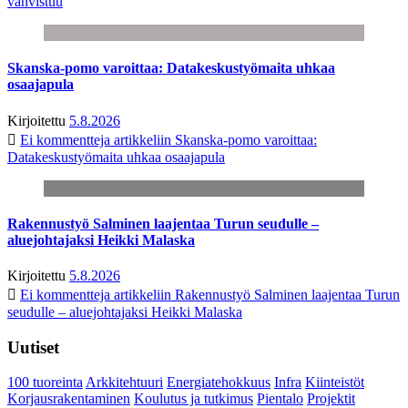
vahvistuu
Skanska-pomo varoittaa: Datakeskustyömaita uhkaa
osaajapula
Kirjoitettu
5.8.2026
Ei kommentteja
artikkeliin Skanska-pomo varoittaa:
Datakeskustyömaita uhkaa osaajapula
Rakennustyö Salminen laajentaa Turun seudulle –
aluejohtajaksi Heikki Malaska
Kirjoitettu
5.8.2026
Ei kommentteja
artikkeliin Rakennustyö Salminen laajentaa Turun
seudulle – aluejohtajaksi Heikki Malaska
Uutiset
100 tuoreinta
Arkkitehtuuri
Energiatehokkuus
Infra
Kiinteistöt
Korjausrakentaminen
Koulutus ja tutkimus
Pientalo
Projektit