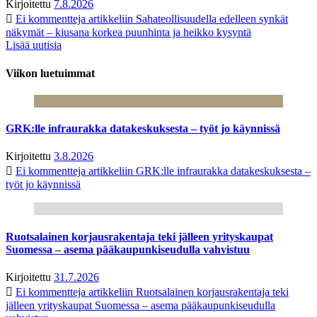
Kirjoitettu
7.8.2026
Ei kommentteja
artikkeliin Sahateollisuudella edelleen synkät
näkymät – kiusana korkea puunhinta ja heikko kysyntä
Lisää uutisia
Viikon luetuimmat
GRK:lle infraurakka datakeskuksesta – työt jo käynnissä
Kirjoitettu
3.8.2026
Ei kommentteja
artikkeliin GRK:lle infraurakka datakeskuksesta –
työt jo käynnissä
Ruotsalainen korjausrakentaja teki jälleen yrityskaupat
Suomessa – asema pääkaupunkiseudulla vahvistuu
Kirjoitettu
31.7.2026
Ei kommentteja
artikkeliin Ruotsalainen korjausrakentaja teki
jälleen yrityskaupat Suomessa – asema pääkaupunkiseudulla