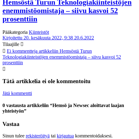
Hemsöstä Turun Teknologiakiinteistöjen
enemmistöomistaja – siivu kasvoi 52
prosenttiin
Pääkategoria
Kiinteistöt
Kirjoitettu 20. kesäkuuta 2022, 9:38
20.6.2022
Tilaajille
Ei kommentteja
artikkeliin Hemsöstä Turun
Teknologiakiinteistöjen enemmistöomistaja – siivu kasvoi 52
prosenttiin
Tätä artikkelia ei ole kommentoitu
Jätä kommentti
0 vastausta artikkeliin “Hemsö ja Newsec aloittavat laajan
yhteistyön”
Vastaa
Sinun tulee
rekisteröityä
tai
kirjautua
kommentoidaksesi.