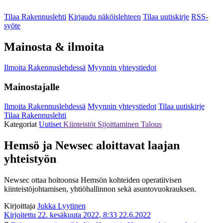
Tilaa Rakennuslehti
Kirjaudu näköislehteen
Tilaa uutiskirje
RSS-
syöte
Mainosta & ilmoita
Ilmoita Rakennuslehdessä
Myynnin yhteystiedot
Mainostajalle
Ilmoita Rakennuslehdessä
Myynnin yhteystiedot
Tilaa uutiskirje
Tilaa Rakennuslehti
Kategoriat
Uutiset
Kiinteistöt
Sijoittaminen
Talous
Hemsö ja Newsec aloittavat laajan
yhteistyön
Newsec ottaa hoitoonsa Hemsön kohteiden operatiivisen
kiinteistöjohtamisen, yhtiöhallinnon sekä asuntovuokrauksen.
Kirjoittaja
Jukka Lyytinen
Kirjoitettu 22. kesäkuuta 2022, 8:33
22.6.2022