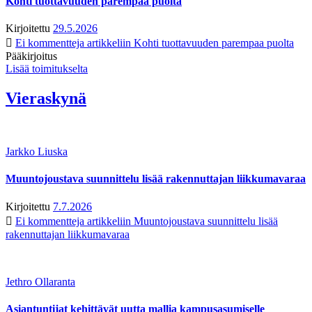
Kohti tuottavuuden parempaa puolta
Kirjoitettu
29.5.2026
Ei kommentteja
artikkeliin Kohti tuottavuuden parempaa puolta
Pääkirjoitus
Lisää toimitukselta
Vieraskynä
Jarkko Liuska
Muuntojoustava suunnittelu lisää rakennuttajan liikkumavaraa
Kirjoitettu
7.7.2026
Ei kommentteja
artikkeliin Muuntojoustava suunnittelu lisää
rakennuttajan liikkumavaraa
Jethro Ollaranta
Asiantuntijat kehittävät uutta mallia kampusasumiselle