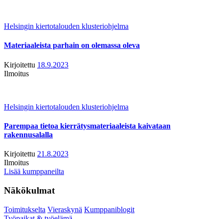
Helsingin kiertotalouden klusteriohjelma
Materiaaleista parhain on olemassa oleva
Kirjoitettu
18.9.2023
Ilmoitus
Helsingin kiertotalouden klusteriohjelma
Parempaa tietoa kierrätysmateriaaleista kaivataan
rakennusalalla
Kirjoitettu
21.8.2023
Ilmoitus
Lisää kumppaneilta
Näkökulmat
Toimitukselta
Vieraskynä
Kumppaniblogit
Työpaikat & työelämä