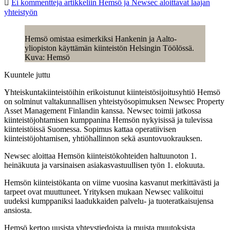
Ei kommentteja
artikkeliin Hemsö ja Newsec aloittavat laajan
yhteistyön
Hemsö omistaa esimerkiksi Hankenin ja Aalto-
yliopiston käyttämän kiinteistön Helsingin Töölössä.
Kuva: Hemsö
Kuuntele juttu
Yhteiskuntakiinteistöihin erikoistunut kiinteistösijoitusyhtiö Hemsö
on solminut valtakunnallisen yhteistyösopimuksen Newsec Property
Asset Management Finlandin kanssa. Newsec toimii jatkossa
kiinteistöjohtamisen kumppanina Hemsön nykyisissä ja tulevissa
kiinteistöissä Suomessa. Sopimus kattaa operatiivisen
kiinteistöjohtamisen, yhtiöhallinnon sekä asuntovuokrauksen.
Newsec aloittaa Hemsön kiinteistökohteiden haltuunoton 1.
heinäkuuta ja varsinaisen asiakasvastuullisen työn 1. elokuuta.
Hemsön kiinteistökanta on viime vuosina kasvanut merkittävästi ja
tarpeet ovat muuttuneet. Yrityksen mukaan Newsec valikoitui
uudeksi kumppaniksi laadukkaiden palvelu- ja tuoteratkaisujensa
ansiosta.
Hemsö kertoo uusista yhteystiedoista ja muista muutoksista