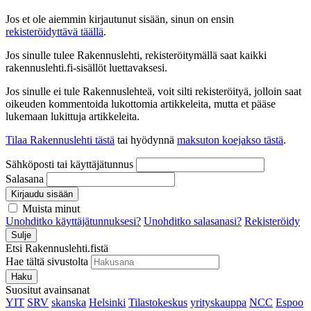
Jos et ole aiemmin kirjautunut sisään, sinun on ensin
rekisteröidyttävä täällä
.
Jos sinulle tulee Rakennuslehti, rekisteröitymällä saat kaikki
rakennuslehti.fi-sisällöt luettavaksesi.
Jos sinulle ei tule Rakennuslehteä, voit silti rekisteröityä, jolloin saat
oikeuden kommentoida lukottomia artikkeleita, mutta et pääse
lukemaan lukittuja artikkeleita.
Tilaa Rakennuslehti tästä
tai hyödynnä
maksuton koejakso tästä
.
Sähköposti tai käyttäjätunnus
Salasana
Kirjaudu sisään
Muista minut
Unohditko käyttäjätunnuksesi?
Unohditko salasanasi?
Rekisteröidy
Sulje
Etsi Rakennuslehti.fistä
Hae tältä sivustolta
Haku
Suositut avainsanat
YIT
SRV
skanska
Helsinki
Tilastokeskus
yrityskauppa
NCC
Espoo