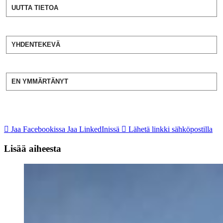
UUTTA TIETOA
YHDENTEKEVÄ
EN YMMÄRTÄNYT
Jaa Facebookissa
Jaa LinkedInissä
Lähetä linkki sähköpostilla
Lisää aiheesta