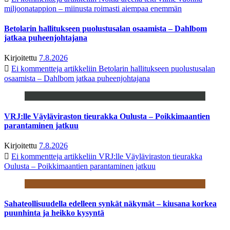
miljoonatappion – miinusta roimasti aiempaa enemmän
Betolarin hallitukseen puolustusalan osaamista – Dahlbom
jatkaa puheenjohtajana
Kirjoitettu
7.8.2026
Ei kommentteja
artikkeliin Betolarin hallitukseen puolustusalan
osaamista – Dahlbom jatkaa puheenjohtajana
VRJ:lle Väyläviraston tieurakka Oulusta – Poikkimaantien
parantaminen jatkuu
Kirjoitettu
7.8.2026
Ei kommentteja
artikkeliin VRJ:lle Väyläviraston tieurakka
Oulusta – Poikkimaantien parantaminen jatkuu
Sahateollisuudella edelleen synkät näkymät – kiusana korkea
puunhinta ja heikko kysyntä