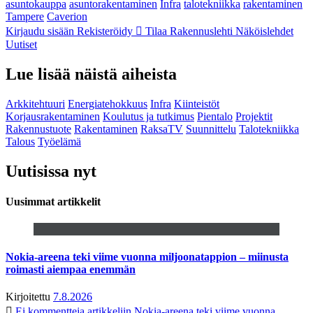
asuntokauppa
asuntorakentaminen
Infra
talotekniikka
rakentaminen
Tampere
Caverion
Kirjaudu sisään
Rekisteröidy
Tilaa Rakennuslehti
Näköislehdet
Uutiset
Lue lisää näistä aiheista
Arkkitehtuuri
Energiatehokkuus
Infra
Kiinteistöt
Korjausrakentaminen
Koulutus ja tutkimus
Pientalo
Projektit
Rakennustuote
Rakentaminen
RaksaTV
Suunnittelu
Talotekniikka
Talous
Työelämä
Uutisissa nyt
Uusimmat artikkelit
Nokia-areena teki viime vuonna miljoonatappion – miinusta
roimasti aiempaa enemmän
Kirjoitettu
7.8.2026
Ei kommentteja
artikkeliin Nokia-areena teki viime vuonna