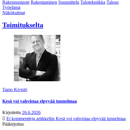
Rakennustuote
Rakentaminen
Suunnittelu
Talotekniikka
Talous
Työelämä
Näkökulmat
Toimitukselta
Tapio Kivistö
Kesä voi vahvistaa elpyvää tunnelmaa
Kirjoitettu
26.6.2026
Ei kommentteja
artikkeliin Kesä voi vahvistaa elpyvää tunnelmaa
Pääkirjoitus