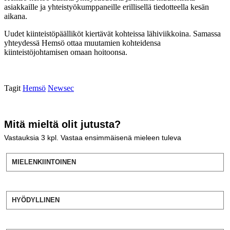
asiakkaille ja yhteistyökumppaneille erillisellä tiedotteella kesän
aikana.
Uudet kiinteistöpäälliköt kiertävät kohteissa lähiviikkoina. Samassa
yhteydessä Hemsö ottaa muutamien kohteidensa
kiinteistöjohtamisen omaan hoitoonsa.
Tagit
Hemsö
Newsec
Mitä mieltä olit jutusta?
Vastauksia
3
kpl. Vastaa ensimmäisenä mieleen tuleva
MIELENKIINTOINEN
HYÖDYLLINEN