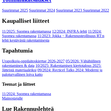
Suurimmat 2025
Suurimmat 2024
Suurimmat 2023
Suurimmat 2022
Kaupalliset liitteet
11/2025: Suomea rakentamassa
12/2024: INFRA-lehti
11/2024:
Suomea rakentamassa
11/2023: Jokka − Rakennusteollisuus RT:n
lehti kestävästä rakentamisesta
Tapahtumia
Urapolkuja-oppilaitoskiertue 2026-2027
05/2026: Vähähiilinen
rakentaminen & data
10/2025: Rakentamisen kiertotalous 2025:
Jätteistä materiaaleiksi
09/2024: Recticel Talks 2024: Moderni ja
paloturvallinen loiva katto
Teemat ja liitteet
11/2024: Suomea rakentamassa
Mainostajalle
Lue Rakennuslehteä