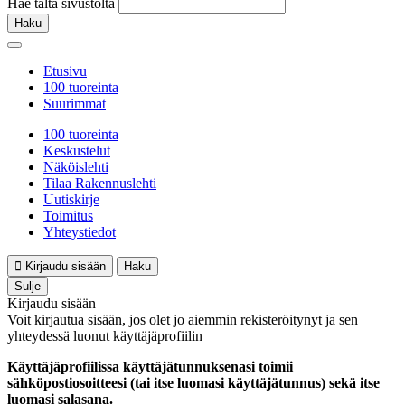
Hae tältä sivustolta
Haku
Etusivu
100 tuoreinta
Suurimmat
100 tuoreinta
Keskustelut
Näköislehti
Tilaa Rakennuslehti
Uutiskirje
Toimitus
Yhteystiedot
Kirjaudu sisään
Haku
Sulje
Kirjaudu sisään
Voit kirjautua sisään, jos olet jo aiemmin rekisteröitynyt ja sen
yhteydessä luonut käyttäjäprofiilin
Käyttäjäprofiilissa käyttäjätunnuksenasi toimii
sähköpostiosoitteesi (tai itse luomasi käyttäjätunnus) sekä itse
luomasi salasana.