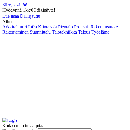
Siirry sisältöön
Hyödynnä 1kk/0€ diginäyte!
Lue lisää
Kirjaudu
Aiheet
Arkkitehtuuri
Infra
Kiinteistöt
Pientalo
Projektit
Rakennustuote
Rakentaminen
Suunnittelu
Talotekniikka
Talous
Työelämä
Kaikki mitä tietää pitää