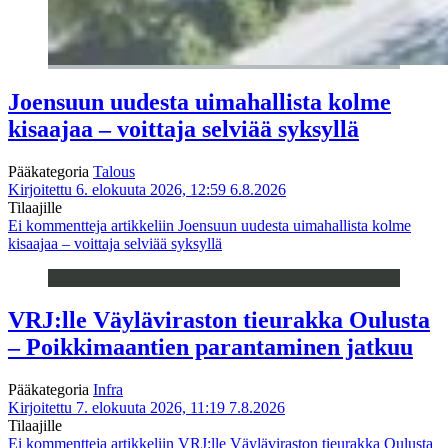
Joensuun uudesta uimahallista kolme
kisaajaa – voittaja selviää syksyllä
Pääkategoria
Talous
Kirjoitettu 6. elokuuta 2026, 12:59
6.8.2026
Tilaajille
Ei kommentteja
artikkeliin Joensuun uudesta uimahallista kolme
kisaajaa – voittaja selviää syksyllä
VRJ:lle Väyläviraston tieurakka Oulusta
– Poikkimaantien parantaminen jatkuu
Pääkategoria
Infra
Kirjoitettu 7. elokuuta 2026, 11:19
7.8.2026
Tilaajille
Ei kommentteja
artikkeliin VRJ:lle Väyläviraston tieurakka Oulusta