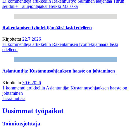
Ei kommentteja
artikkeliin Rakennustyö Salminen laajentaa Turun
seudulle – aluejohtajaksi Heikki Malaska
Rakentamisen työntekijämäärä laski edelleen
Kirjoitettu
22.7.2026
Ei kommentteja
artikkeliin Rakentamisen työntekijämäärä laski
edelleen
Asiantuntija: Kustannusohjauksen haaste on johtaminen
Kirjoitettu
30.6.2026
1 kommentti
artikkeliin Asiantuntija: Kustannusohjauksen haaste on
johtaminen
Lisää uutisia
Uusimmat työpaikat
Toimitusjohtaja