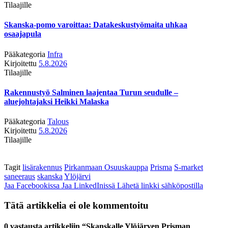
Tilaajille
Skanska-pomo varoittaa: Datakeskustyömaita uhkaa
osaajapula
Pääkategoria
Infra
Kirjoitettu
5.8.2026
Tilaajille
Rakennustyö Salminen laajentaa Turun seudulle –
aluejohtajaksi Heikki Malaska
Pääkategoria
Talous
Kirjoitettu
5.8.2026
Tilaajille
Tagit
lisärakennus
Pirkanmaan Osuuskauppa
Prisma
S-market
saneeraus
skanska
Ylöjärvi
Jaa Facebookissa
Jaa LinkedInissä
Lähetä linkki sähköpostilla
Tätä artikkelia ei ole kommentoitu
0 vastausta artikkeliin “Skanskalle Ylöjärven Prisman