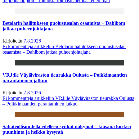
miljoonatappion – miinusta roimasti aiempaa enemmän
Betolarin hallitukseen puolustusalan osaamista – Dahlbom
jatkaa puheenjohtajana
Kirjoitettu
7.8.2026
Ei kommentteja
artikkeliin Betolarin hallitukseen puolustusalan
osaamista – Dahlbom jatkaa puheenjohtajana
VRJ:lle Väyläviraston tieurakka Oulusta – Poikkimaantien
parantaminen jatkuu
Kirjoitettu
7.8.2026
Ei kommentteja
artikkeliin VRJ:lle Väyläviraston tieurakka Oulusta
– Poikkimaantien parantaminen jatkuu
Sahateollisuudella edelleen synkät näkymät – kiusana korkea
puunhinta ja heikko kysyntä