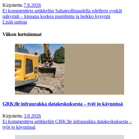
Kirjoitettu
7.8.2026
Ei kommentteja
artikkeliin Sahateollisuudella edelleen synkät
näkymät – kiusana korkea puunhinta ja heikko kysyntä
Lisää uutisia
Viikon luetuimmat
GRK:lle infraurakka datakeskuksesta – työt jo käynnissä
Kirjoitettu
3.8.2026
Ei kommentteja
artikkeliin GRK:lle infraurakka datakeskuksesta –
työt jo käynnissä