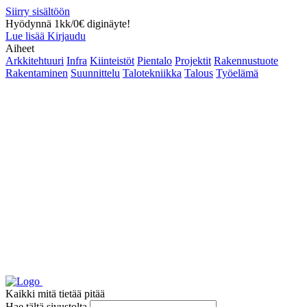
Siirry sisältöön
Hyödynnä 1kk/0€ diginäyte!
Lue lisää
Kirjaudu
Aiheet
Arkkitehtuuri
Infra
Kiinteistöt
Pientalo
Projektit
Rakennustuote
Rakentaminen
Suunnittelu
Talotekniikka
Talous
Työelämä
Kaikki mitä tietää pitää
Hae tältä sivustolta