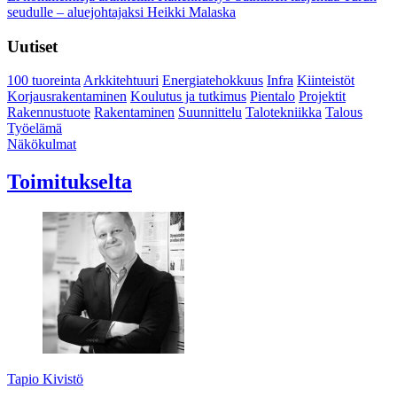
seudulle – aluejohtajaksi Heikki Malaska
Uutiset
100 tuoreinta
Arkkitehtuuri
Energiatehokkuus
Infra
Kiinteistöt
Korjausrakentaminen
Koulutus ja tutkimus
Pientalo
Projektit
Rakennustuote
Rakentaminen
Suunnittelu
Talotekniikka
Talous
Työelämä
Näkökulmat
Toimitukselta
Tapio Kivistö