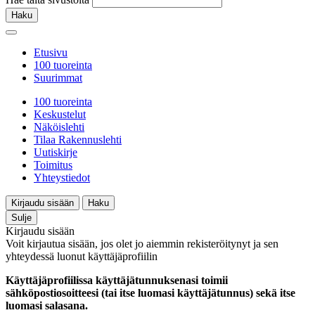
Haku
Etusivu
100 tuoreinta
Suurimmat
100 tuoreinta
Keskustelut
Näköislehti
Tilaa Rakennuslehti
Uutiskirje
Toimitus
Yhteystiedot
Kirjaudu sisään
Haku
Sulje
Kirjaudu sisään
Voit kirjautua sisään, jos olet jo aiemmin rekisteröitynyt ja sen
yhteydessä luonut käyttäjäprofiilin
Käyttäjäprofiilissa käyttäjätunnuksenasi toimii
sähköpostiosoitteesi (tai itse luomasi käyttäjätunnus) sekä itse
luomasi salasana.