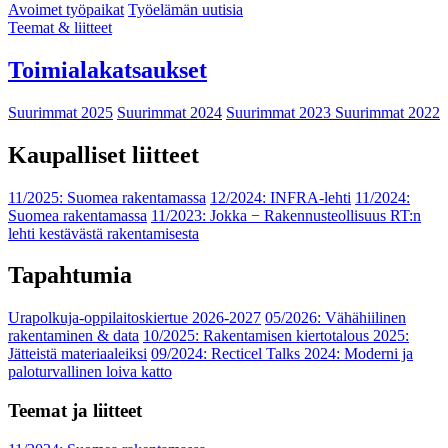
Avoimet työpaikat
Työelämän uutisia
Teemat & liitteet
Toimialakatsaukset
Suurimmat 2025
Suurimmat 2024
Suurimmat 2023
Suurimmat 2022
Kaupalliset liitteet
11/2025: Suomea rakentamassa
12/2024: INFRA-lehti
11/2024:
Suomea rakentamassa
11/2023: Jokka − Rakennusteollisuus RT:n
lehti kestävästä rakentamisesta
Tapahtumia
Urapolkuja-oppilaitoskiertue 2026-2027
05/2026: Vähähiilinen
rakentaminen & data
10/2025: Rakentamisen kiertotalous 2025:
Jätteistä materiaaleiksi
09/2024: Recticel Talks 2024: Moderni ja
paloturvallinen loiva katto
Teemat ja liitteet