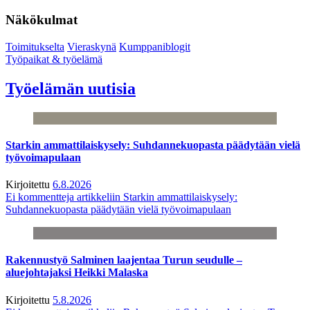
Näkökulmat
Toimitukselta
Vieraskynä
Kumppaniblogit
Työpaikat & työelämä
Työelämän uutisia
Starkin ammattilaiskysely: Suhdannekuopasta päädytään vielä
työvoimapulaan
Kirjoitettu
6.8.2026
Ei kommentteja
artikkeliin Starkin ammattilaiskysely:
Suhdannekuopasta päädytään vielä työvoimapulaan
Rakennustyö Salminen laajentaa Turun seudulle –
aluejohtajaksi Heikki Malaska
Kirjoitettu
5.8.2026