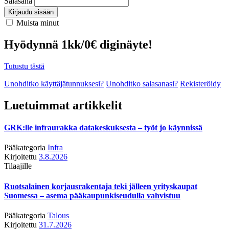
Salasana
Kirjaudu sisään
Muista minut
Hyödynnä 1kk/0€ diginäyte!
Tutustu tästä
Unohditko käyttäjätunnuksesi?
Unohditko salasanasi?
Rekisteröidy
Luetuimmat artikkelit
GRK:lle infraurakka datakeskuksesta – työt jo käynnissä
Pääkategoria
Infra
Kirjoitettu
3.8.2026
Tilaajille
Ruotsalainen korjausrakentaja teki jälleen yrityskaupat
Suomessa – asema pääkaupunkiseudulla vahvistuu
Pääkategoria
Talous
Kirjoitettu
31.7.2026