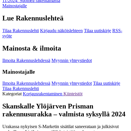
11/2024: Suomea rakentamassa
Mainostajalle
Lue Rakennuslehteä
Tilaa Rakennuslehti
Kirjaudu näköislehteen
Tilaa uutiskirje
RSS-
syöte
Mainosta & ilmoita
Ilmoita Rakennuslehdessä
Myynnin yhteystiedot
Mainostajalle
Ilmoita Rakennuslehdessä
Myynnin yhteystiedot
Tilaa uutiskirje
Tilaa Rakennuslehti
Kategoriat
Korjausrakentaminen
Kiinteistöt
Skanskalle Ylöjärven Prisman
rakennusurakka – valmista syksyllä 2024
Urakassa nykyisen S-Marketin sisätilat saneerataan ja julkisivut