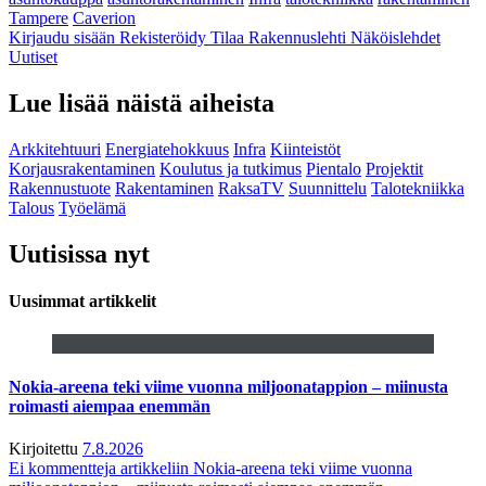
Tampere
Caverion
Kirjaudu sisään
Rekisteröidy
Tilaa Rakennuslehti
Näköislehdet
Uutiset
Lue lisää näistä aiheista
Arkkitehtuuri
Energiatehokkuus
Infra
Kiinteistöt
Korjausrakentaminen
Koulutus ja tutkimus
Pientalo
Projektit
Rakennustuote
Rakentaminen
RaksaTV
Suunnittelu
Talotekniikka
Talous
Työelämä
Uutisissa nyt
Uusimmat artikkelit
Nokia-areena teki viime vuonna miljoonatappion – miinusta
roimasti aiempaa enemmän
Kirjoitettu
7.8.2026
Ei kommentteja
artikkeliin Nokia-areena teki viime vuonna