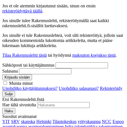
Jos et ole aiemmin kirjautunut sisään, sinun on ensin
rekisteröidyttävä täällä
.
Jos sinulle tulee Rakennuslehti, rekisteröitymällä saat kaikki
rakennuslehti.fi-sisällöt luettavaksesi.
Jos sinulle ei tule Rakennuslehteä, voit silti rekisteröityä, jolloin saat
oikeuden kommentoida lukottomia artikkeleita, mutta et pääse
lukemaan lukittuja artikkeleita.
Tilaa Rakennuslehti tästä
tai hyödynnä
maksuton koejakso tästä
.
Sähköposti tai käyttäjätunnus
Salasana
Kirjaudu sisään
Muista minut
Unohditko käyttäjätunnuksesi?
Unohditko salasanasi?
Rekisteröidy
Sulje
Etsi Rakennuslehti.fistä
Hae tältä sivustolta
Haku
Suositut avainsanat
YIT
SRV
skanska
Helsinki
Tilastokeskus
yrityskauppa
NCC
Espoo
asuntokauppa
asuntorakentaminen
Infra
talotekniikka
rakentaminen