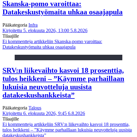
Skanska-pomo varoittaa:
Datakeskustyömaita uhkaa osaajapula
Pääkategoria
Infra
Kirjoitettu 5. elokuuta 2026, 13:00
5.8.2026
Tilaajille
Ei kommentteja
artikkeliin Skanska-pomo varoittaa:
Datakeskustyömaita uhkaa osaajapula
SRV:n liikevaihto kasvoi 18 prosenttia,
tulos heikkeni – ”Käymme parhaillaan
lukuisia neuvotteluja uusista
datakeskushankkeista”
Pääkategoria
Talous
Kirjoitettu 6. elokuuta 2026, 9:45
6.8.2026
Tilaajille
Ei kommentteja
artikkeliin SRV:n liikevaihto kasvoi 18 prosenttia,
tulos heikkeni – ”Käymme parhaillaan lukuisia neuvotteluja uusista
datakeskushankkeista”