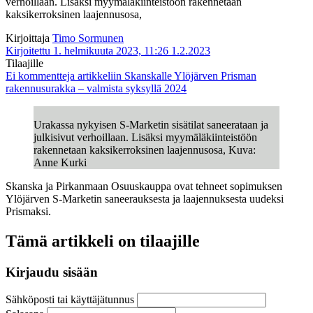
verhoillaan. Lisäksi myymäläkiinteistöön rakennetaan
kaksikerroksinen laajennusosa,
Kirjoittaja
Timo Sormunen
Kirjoitettu 1. helmikuuta 2023, 11:26
1.2.2023
Tilaajille
Ei kommentteja
artikkeliin Skanskalle Ylöjärven Prisman
rakennusurakka – valmista syksyllä 2024
Urakassa nykyisen S-Marketin sisätilat saneerataan ja
julkisivut verhoillaan. Lisäksi myymäläkiinteistöön
rakennetaan kaksikerroksinen laajennusosa, Kuva:
Anne Kurki
Skanska ja Pirkanmaan Osuuskauppa ovat tehneet sopimuksen
Ylöjärven S-Marketin saneerauksesta ja laajennuksesta uudeksi
Prismaksi.
Tämä artikkeli on tilaajille
Kirjaudu sisään
Sähköposti tai käyttäjätunnus