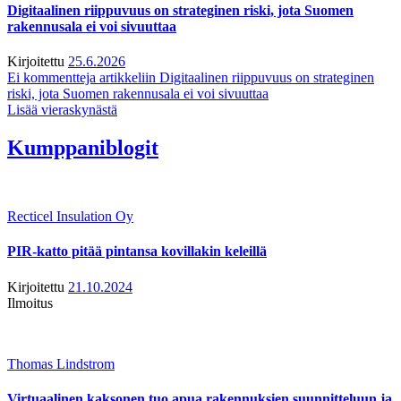
Digitaalinen riippuvuus on strateginen riski, jota Suomen
rakennusala ei voi sivuuttaa
Kirjoitettu
25.6.2026
Ei kommentteja
artikkeliin Digitaalinen riippuvuus on strateginen
riski, jota Suomen rakennusala ei voi sivuuttaa
Lisää vieraskynästä
Kumppaniblogit
Recticel Insulation Oy
PIR-katto pitää pintansa kovillakin keleillä
Kirjoitettu
21.10.2024
Ilmoitus
Thomas Lindstrom
Virtuaalinen kaksonen tuo apua rakennuksien suunnitteluun ja