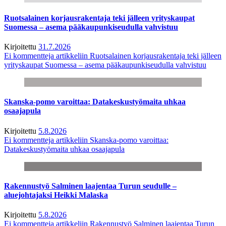
Ruotsalainen korjausrakentaja teki jälleen yrityskaupat
Suomessa – asema pääkaupunkiseudulla vahvistuu
Kirjoitettu
31.7.2026
Ei kommentteja
artikkeliin Ruotsalainen korjausrakentaja teki jälleen
yrityskaupat Suomessa – asema pääkaupunkiseudulla vahvistuu
Skanska-pomo varoittaa: Datakeskustyömaita uhkaa
osaajapula
Kirjoitettu
5.8.2026
Ei kommentteja
artikkeliin Skanska-pomo varoittaa:
Datakeskustyömaita uhkaa osaajapula
Rakennustyö Salminen laajentaa Turun seudulle –
aluejohtajaksi Heikki Malaska
Kirjoitettu
5.8.2026
Ei kommentteja
artikkeliin Rakennustyö Salminen laajentaa Turun