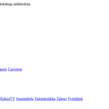
ukittuja artikkeleita.
pere
Caverion
RaksaTV
Suunnittelu
Talotekniikka
Talous
Työelämä