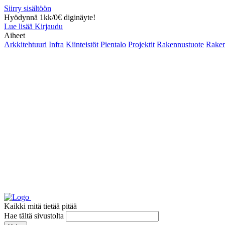
Siirry sisältöön
Hyödynnä 1kk/0€ diginäyte!
Lue lisää
Kirjaudu
Aiheet
Arkkitehtuuri
Infra
Kiinteistöt
Pientalo
Projektit
Rakennustuote
Raken
Kaikki mitä tietää pitää
Hae tältä sivustolta