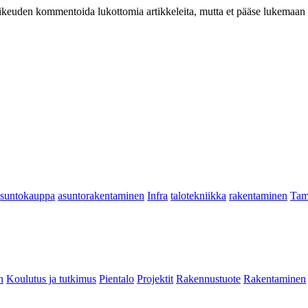
at oikeuden kommentoida lukottomia artikkeleita, mutta et pääse lukemaan l
asuntokauppa
asuntorakentaminen
Infra
talotekniikka
rakentaminen
Tam
n
Koulutus ja tutkimus
Pientalo
Projektit
Rakennustuote
Rakentaminen