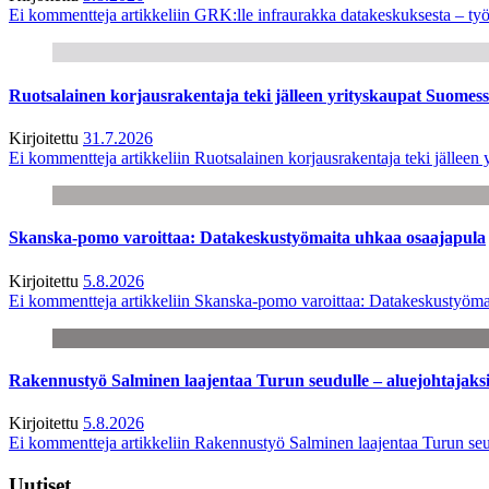
Ei kommentteja
artikkeliin GRK:lle infraurakka datakeskuksesta – työ
Ruotsalainen korjausrakentaja teki jälleen yrityskaupat Suome
Kirjoitettu
31.7.2026
Ei kommentteja
artikkeliin Ruotsalainen korjausrakentaja teki jälle
Skanska-pomo varoittaa: Datakeskustyömaita uhkaa osaajapula
Kirjoitettu
5.8.2026
Ei kommentteja
artikkeliin Skanska-pomo varoittaa: Datakeskustyöma
Rakennustyö Salminen laajentaa Turun seudulle – aluejohtajaks
Kirjoitettu
5.8.2026
Ei kommentteja
artikkeliin Rakennustyö Salminen laajentaa Turun seu
Uutiset