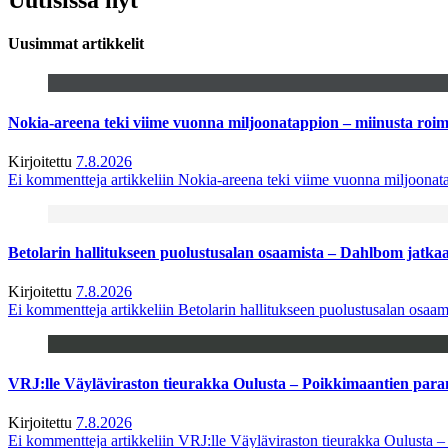
Uusimmat artikkelit
Nokia-areena teki viime vuonna miljoonatappion – miinusta ro
Kirjoitettu
7.8.2026
Ei kommentteja
artikkeliin Nokia-areena teki viime vuonna miljoona
Betolarin hallitukseen puolustusalan osaamista – Dahlbom jatk
Kirjoitettu
7.8.2026
Ei kommentteja
artikkeliin Betolarin hallitukseen puolustusalan osa
VRJ:lle Väyläviraston tieurakka Oulusta – Poikkimaantien par
Kirjoitettu
7.8.2026
Ei kommentteja
artikkeliin VRJ:lle Väyläviraston tieurakka Oulusta 