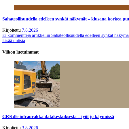
Sahateollisuudella edelleen synkät näkymät – kiusana korkea pu
Kirjoitettu
7.8.2026
Ei kommentteja
artikkeliin Sahateollisuudella edelleen synkät näkym
Lisää uutisia
Viikon luetuimmat
GRK:lle infraurakka datakeskuksesta – työt jo käynnissä
Kirjoitettu
3.8.2026