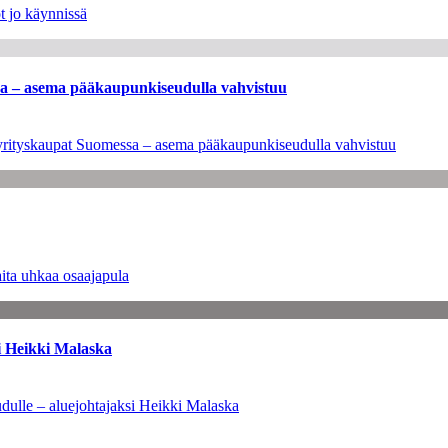
t jo käynnissä
ssa – asema pääkaupunkiseudulla vahvistuu
en yrityskaupat Suomessa – asema pääkaupunkiseudulla vahvistuu
ita uhkaa osaajapula
i Heikki Malaska
dulle – aluejohtajaksi Heikki Malaska