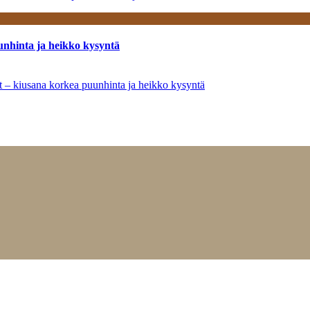
unhinta ja heikko kysyntä
ät – kiusana korkea puunhinta ja heikko kysyntä