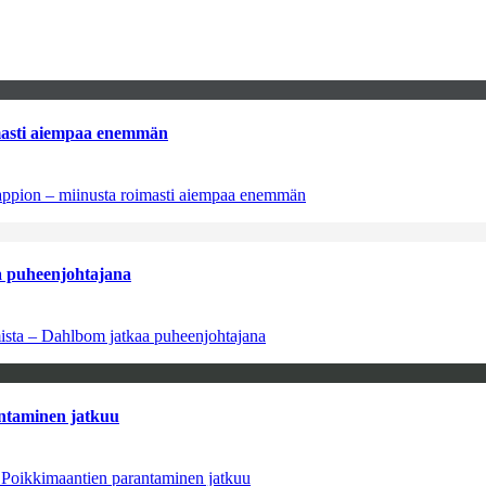
imasti aiempaa enemmän
tappion – miinusta roimasti aiempaa enemmän
aa puheenjohtajana
amista – Dahlbom jatkaa puheenjohtajana
antaminen jatkuu
– Poikkimaantien parantaminen jatkuu