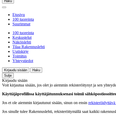
Haku
Etusivu
100 tuoreinta
Suurimmat
100 tuoreinta
Keskustelut
Näköislehti
Tilaa Rakennuslehti
Uutiskirje
Toimitus
Yhteystiedot
Kirjaudu sisään
Haku
Sulje
Kirjaudu sisään
Voit kirjautua sisään, jos olet jo aiemmin rekisteröitynyt ja sen yhteyde
Käyttäjäprofiilissa käyttäjätunnuksenasi toimii sähköpostiosoittees
Jos et ole aiemmin kirjautunut sisään, sinun on ensin
rekisteröidyttävä 
Jos sinulle tulee Rakennuslehti, rekisteröitymällä saat kaikki rakennusle