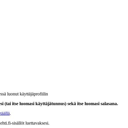
ssä luonut käyttäjäprofiilin
i (tai itse luomasi käyttäjätunnus) sekä itse luomasi salasana.
täällä
.
hti.fi-sisällöt luettavaksesi.