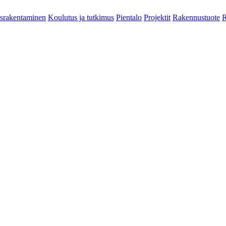
srakentaminen
Koulutus ja tutkimus
Pientalo
Projektit
Rakennustuote
R