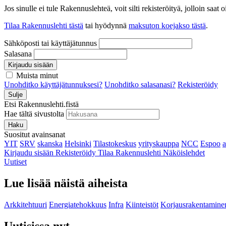
Jos sinulle ei tule Rakennuslehteä, voit silti rekisteröityä, jolloin sa
Tilaa Rakennuslehti tästä
tai hyödynnä
maksuton koejakso tästä
.
Sähköposti tai käyttäjätunnus
Salasana
Kirjaudu sisään
Muista minut
Unohditko käyttäjätunnuksesi?
Unohditko salasanasi?
Rekisteröidy
Sulje
Etsi Rakennuslehti.fistä
Hae tältä sivustolta
Haku
Suositut avainsanat
YIT
SRV
skanska
Helsinki
Tilastokeskus
yrityskauppa
NCC
Espoo
Kirjaudu sisään
Rekisteröidy
Tilaa Rakennuslehti
Näköislehdet
Uutiset
Lue lisää näistä aiheista
Arkkitehtuuri
Energiatehokkuus
Infra
Kiinteistöt
Korjausrakentamine
Uutisissa nyt