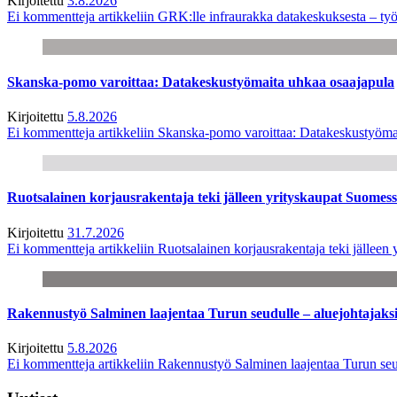
Kirjoitettu
3.8.2026
Ei kommentteja
artikkeliin GRK:lle infraurakka datakeskuksesta – työ
Skanska-pomo varoittaa: Datakeskustyömaita uhkaa osaajapula
Kirjoitettu
5.8.2026
Ei kommentteja
artikkeliin Skanska-pomo varoittaa: Datakeskustyöma
Ruotsalainen korjausrakentaja teki jälleen yrityskaupat Suome
Kirjoitettu
31.7.2026
Ei kommentteja
artikkeliin Ruotsalainen korjausrakentaja teki jälle
Rakennustyö Salminen laajentaa Turun seudulle – aluejohtajaks
Kirjoitettu
5.8.2026
Ei kommentteja
artikkeliin Rakennustyö Salminen laajentaa Turun seu