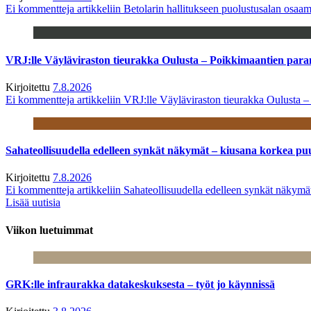
Ei kommentteja
artikkeliin Betolarin hallitukseen puolustusalan osa
VRJ:lle Väyläviraston tieurakka Oulusta – Poikkimaantien par
Kirjoitettu
7.8.2026
Ei kommentteja
artikkeliin VRJ:lle Väyläviraston tieurakka Oulusta 
Sahateollisuudella edelleen synkät näkymät – kiusana korkea pu
Kirjoitettu
7.8.2026
Ei kommentteja
artikkeliin Sahateollisuudella edelleen synkät näkym
Lisää uutisia
Viikon luetuimmat
GRK:lle infraurakka datakeskuksesta – työt jo käynnissä