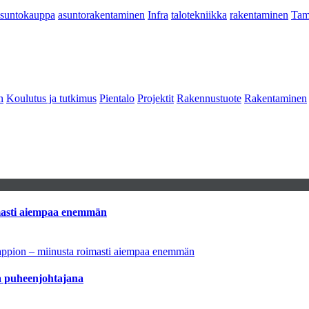
asuntokauppa
asuntorakentaminen
Infra
talotekniikka
rakentaminen
Tam
n
Koulutus ja tutkimus
Pientalo
Projektit
Rakennustuote
Rakentaminen
imasti aiempaa enemmän
tappion – miinusta roimasti aiempaa enemmän
aa puheenjohtajana