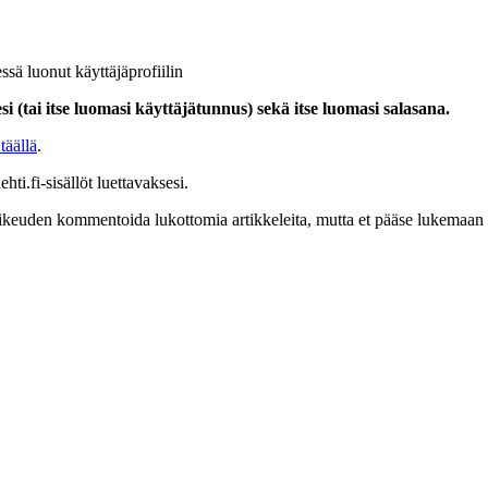
ssä luonut käyttäjäprofiilin
i (tai itse luomasi käyttäjätunnus) sekä itse luomasi salasana.
täällä
.
hti.fi-sisällöt luettavaksesi.
at oikeuden kommentoida lukottomia artikkeleita, mutta et pääse lukemaan l