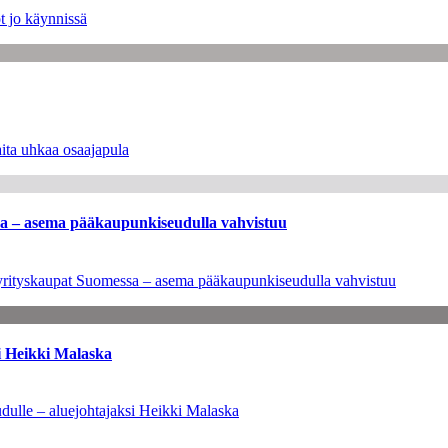
t jo käynnissä
ita uhkaa osaajapula
ssa – asema pääkaupunkiseudulla vahvistuu
en yrityskaupat Suomessa – asema pääkaupunkiseudulla vahvistuu
i Heikki Malaska
dulle – aluejohtajaksi Heikki Malaska