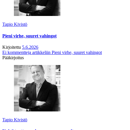
Tapio Kivistö
Pieni virhe, suuret vahingot
Kirjoitettu
5.6.2026
Ei kommentteja
artikkeliin Pieni virhe, suuret vahingot
Pääkirjoitus
Tapio Kivistö