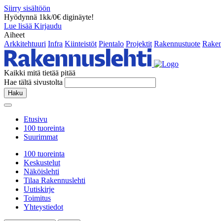
Siirry sisältöön
Hyödynnä 1kk/0€ diginäyte!
Lue lisää
Kirjaudu
Aiheet
Arkkitehtuuri
Infra
Kiinteistöt
Pientalo
Projektit
Rakennustuote
Raken
Kaikki mitä tietää pitää
Hae tältä sivustolta
Haku
Etusivu
100 tuoreinta
Suurimmat
100 tuoreinta
Keskustelut
Näköislehti
Tilaa Rakennuslehti
Uutiskirje
Toimitus
Yhteystiedot