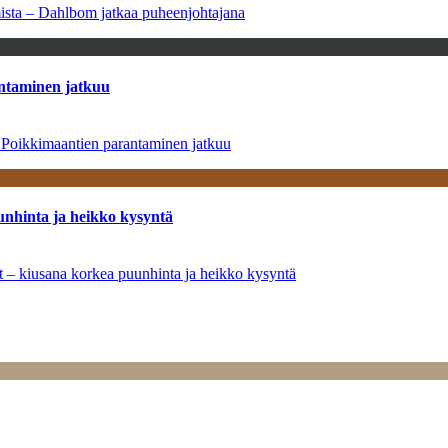
amista – Dahlbom jatkaa puheenjohtajana
antaminen jatkuu
– Poikkimaantien parantaminen jatkuu
unhinta ja heikko kysyntä
ät – kiusana korkea puunhinta ja heikko kysyntä