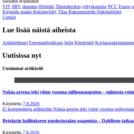
Suositut avainsanat
YIT
SRV
skanska
Helsinki
Tilastokeskus
yrityskauppa
NCC
Espoo
Kirjaudu sisään
Rekisteröidy
Tilaa Rakennuslehti
Näköislehdet
Uutiset
Lue lisää näistä aiheista
Arkkitehtuuri
Energiatehokkuus
Infra
Kiinteistöt
Korjausrakentamine
Uutisissa nyt
Uusimmat artikkelit
Nokia-areena teki viime vuonna miljoonatappion – miinusta ro
Kirjoitettu
7.8.2026
Ei kommentteja
artikkeliin Nokia-areena teki viime vuonna miljoona
Betolarin hallitukseen puolustusalan osaamista – Dahlbom jatk
Kirjoitettu
7.8.2026