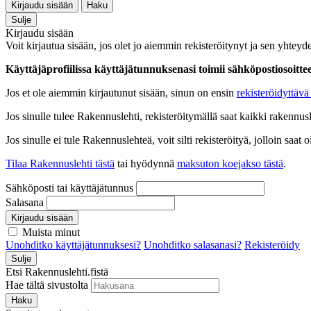
Kirjaudu sisään
Haku
Sulje
Kirjaudu sisään
Voit kirjautua sisään, jos olet jo aiemmin rekisteröitynyt ja sen yhteyde
Käyttäjäprofiilissa käyttäjätunnuksenasi toimii sähköpostiosoittees
Jos et ole aiemmin kirjautunut sisään, sinun on ensin
rekisteröidyttävä 
Jos sinulle tulee Rakennuslehti, rekisteröitymällä saat kaikki rakennusle
Jos sinulle ei tule Rakennuslehteä, voit silti rekisteröityä, jolloin sa
Tilaa Rakennuslehti tästä
tai hyödynnä
maksuton koejakso tästä
.
Sähköposti tai käyttäjätunnus
Salasana
Kirjaudu sisään
Muista minut
Unohditko käyttäjätunnuksesi?
Unohditko salasanasi?
Rekisteröidy
Sulje
Etsi Rakennuslehti.fistä
Hae tältä sivustolta
Haku