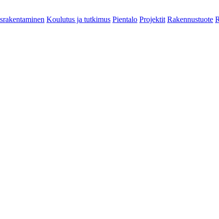
srakentaminen
Koulutus ja tutkimus
Pientalo
Projektit
Rakennustuote
R