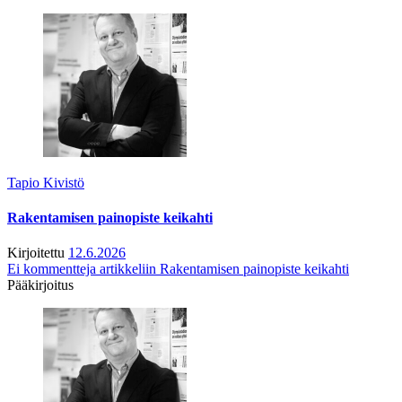
Tapio Kivistö
Rakentamisen painopiste keikahti
Kirjoitettu
12.6.2026
Ei kommentteja
artikkeliin Rakentamisen painopiste keikahti
Pääkirjoitus