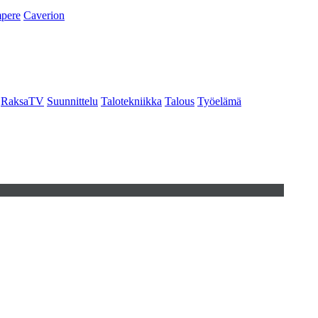
pere
Caverion
RaksaTV
Suunnittelu
Talotekniikka
Talous
Työelämä