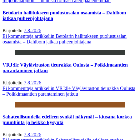
miljoonatappion – miinusta roimasti aiempaa enemmän
Betolarin hallitukseen puolustusalan osaamista – Dahlbom
jatkaa puheenjohtajana
Kirjoitettu
7.8.2026
Ei kommentteja
artikkeliin Betolarin hallitukseen puolustusalan
osaamista – Dahlbom jatkaa puheenjohtajana
VRJ:lle Väyläviraston tieurakka Oulusta – Poikkimaantien
parantaminen jatkuu
Kirjoitettu
7.8.2026
Ei kommentteja
artikkeliin VRJ:lle Väyläviraston tieurakka Oulusta
– Poikkimaantien parantaminen jatkuu
Sahateollisuudella edelleen synkät näkymät – kiusana korkea
puunhinta ja heikko kysyntä
Kirjoitettu
7.8.2026