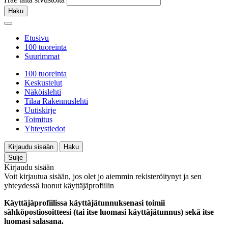
Haku
Etusivu
100 tuoreinta
Suurimmat
100 tuoreinta
Keskustelut
Näköislehti
Tilaa Rakennuslehti
Uutiskirje
Toimitus
Yhteystiedot
Kirjaudu sisään
Haku
Sulje
Kirjaudu sisään
Voit kirjautua sisään, jos olet jo aiemmin rekisteröitynyt ja sen
yhteydessä luonut käyttäjäprofiilin
Käyttäjäprofiilissa käyttäjätunnuksenasi toimii
sähköpostiosoitteesi (tai itse luomasi käyttäjätunnus) sekä itse
luomasi salasana.