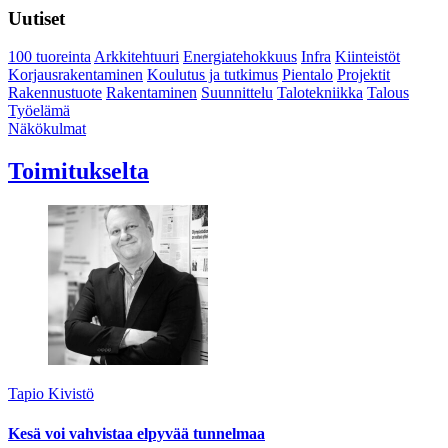
Uutiset
100 tuoreinta
Arkkitehtuuri
Energiatehokkuus
Infra
Kiinteistöt
Korjausrakentaminen
Koulutus ja tutkimus
Pientalo
Projektit
Rakennustuote
Rakentaminen
Suunnittelu
Talotekniikka
Talous
Työelämä
Näkökulmat
Toimitukselta
Tapio Kivistö
Kesä voi vahvistaa elpyvää tunnelmaa