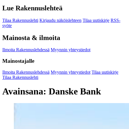
Lue Rakennuslehteä
Tilaa Rakennuslehti
Kirjaudu näköislehteen
Tilaa uutiskirje
RSS-
syöte
Mainosta & ilmoita
Ilmoita Rakennuslehdessä
Myynnin yhteystiedot
Mainostajalle
Ilmoita Rakennuslehdessä
Myynnin yhteystiedot
Tilaa uutiskirje
Tilaa Rakennuslehti
Avainsana:
Danske Bank