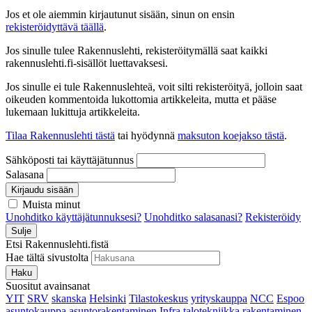
Jos et ole aiemmin kirjautunut sisään, sinun on ensin
rekisteröidyttävä täällä
.
Jos sinulle tulee Rakennuslehti, rekisteröitymällä saat kaikki
rakennuslehti.fi-sisällöt luettavaksesi.
Jos sinulle ei tule Rakennuslehteä, voit silti rekisteröityä, jolloin saat
oikeuden kommentoida lukottomia artikkeleita, mutta et pääse
lukemaan lukittuja artikkeleita.
Tilaa Rakennuslehti tästä
tai hyödynnä
maksuton koejakso tästä
.
Sähköposti tai käyttäjätunnus
Salasana
Kirjaudu sisään
Muista minut
Unohditko käyttäjätunnuksesi?
Unohditko salasanasi?
Rekisteröidy
Sulje
Etsi Rakennuslehti.fistä
Hae tältä sivustolta
Haku
Suositut avainsanat
YIT
SRV
skanska
Helsinki
Tilastokeskus
yrityskauppa
NCC
Espoo
asuntokauppa
asuntorakentaminen
Infra
talotekniikka
rakentaminen