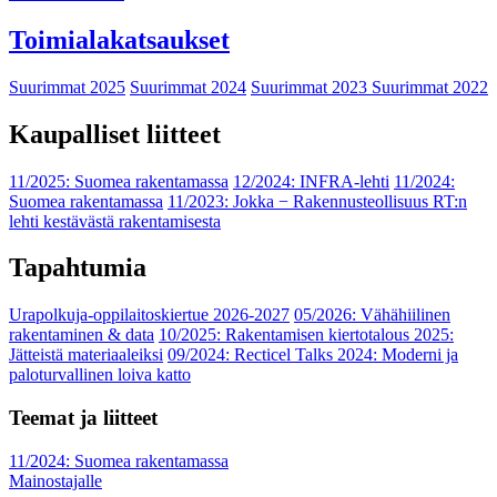
Toimialakatsaukset
Suurimmat 2025
Suurimmat 2024
Suurimmat 2023
Suurimmat 2022
Kaupalliset liitteet
11/2025: Suomea rakentamassa
12/2024: INFRA-lehti
11/2024:
Suomea rakentamassa
11/2023: Jokka − Rakennusteollisuus RT:n
lehti kestävästä rakentamisesta
Tapahtumia
Urapolkuja-oppilaitoskiertue 2026-2027
05/2026: Vähähiilinen
rakentaminen & data
10/2025: Rakentamisen kiertotalous 2025:
Jätteistä materiaaleiksi
09/2024: Recticel Talks 2024: Moderni ja
paloturvallinen loiva katto
Teemat ja liitteet
11/2024: Suomea rakentamassa
Mainostajalle