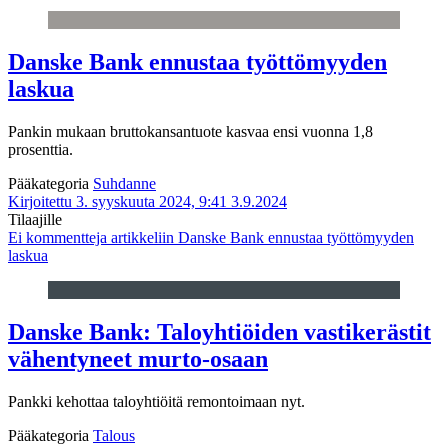
Danske Bank ennustaa työttömyyden
laskua
Pankin mukaan bruttokansantuote kasvaa ensi vuonna 1,8
prosenttia.
Pääkategoria
Suhdanne
Kirjoitettu 3. syyskuuta 2024, 9:41
3.9.2024
Tilaajille
Ei kommentteja
artikkeliin Danske Bank ennustaa työttömyyden
laskua
Danske Bank: Taloyhtiöiden vastikerästit
vähentyneet murto-osaan
Pankki kehottaa taloyhtiöitä remontoimaan nyt.
Pääkategoria
Talous