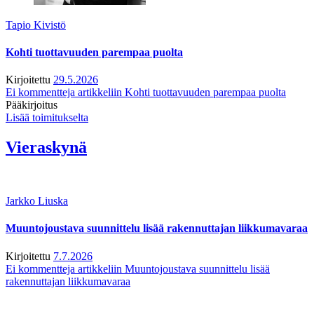
Tapio Kivistö
Kohti tuottavuuden parempaa puolta
Kirjoitettu
29.5.2026
Ei kommentteja
artikkeliin Kohti tuottavuuden parempaa puolta
Pääkirjoitus
Lisää toimitukselta
Vieraskynä
Jarkko Liuska
Muuntojoustava suunnittelu lisää rakennuttajan liikkumavaraa
Kirjoitettu
7.7.2026
Ei kommentteja
artikkeliin Muuntojoustava suunnittelu lisää
rakennuttajan liikkumavaraa