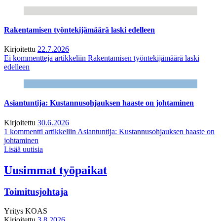
Rakentamisen työntekijämäärä laski edelleen
Kirjoitettu
22.7.2026
Ei kommentteja
artikkeliin Rakentamisen työntekijämäärä laski
edelleen
Asiantuntija: Kustannusohjauksen haaste on johtaminen
Kirjoitettu
30.6.2026
1 kommentti
artikkeliin Asiantuntija: Kustannusohjauksen haaste on
johtaminen
Lisää uutisia
Uusimmat työpaikat
Toimitusjohtaja
Yritys
KOAS
Kirjoitettu
3.8.2026