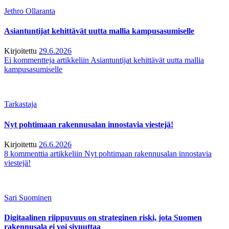
Jethro Ollaranta
Asiantuntijat kehittävät uutta mallia kampusasumiselle
Kirjoitettu
29.6.2026
Ei kommentteja
artikkeliin Asiantuntijat kehittävät uutta mallia
kampusasumiselle
Tarkastaja
Nyt pohtimaan rakennusalan innostavia viestejä!
Kirjoitettu
26.6.2026
8 kommenttia
artikkeliin Nyt pohtimaan rakennusalan innostavia
viestejä!
Sari Suominen
Digitaalinen riippuvuus on strateginen riski, jota Suomen
rakennusala ei voi sivuuttaa