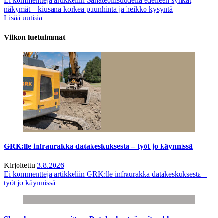
Ei kommentteja
artikkeliin Sahateollisuudella edelleen synkät
näkymät – kiusana korkea puunhinta ja heikko kysyntä
Lisää uutisia
Viikon luetuimmat
GRK:lle infraurakka datakeskuksesta – työt jo käynnissä
Kirjoitettu
3.8.2026
Ei kommentteja
artikkeliin GRK:lle infraurakka datakeskuksesta –
työt jo käynnissä