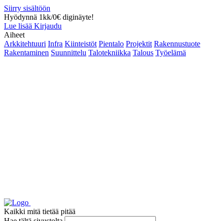
Siirry sisältöön
Hyödynnä 1kk/0€ diginäyte!
Lue lisää
Kirjaudu
Aiheet
Arkkitehtuuri
Infra
Kiinteistöt
Pientalo
Projektit
Rakennustuote
Rakentaminen
Suunnittelu
Talotekniikka
Talous
Työelämä
Kaikki mitä tietää pitää
Hae tältä sivustolta