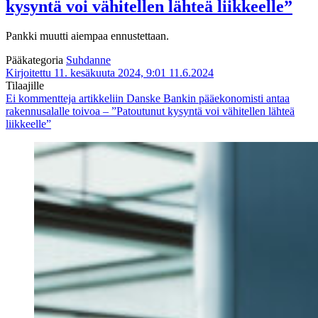
kysyntä voi vähitellen lähteä liikkeelle”
Pankki muutti aiempaa ennustettaan.
Pääkategoria
Suhdanne
Kirjoitettu 11. kesäkuuta 2024, 9:01
11.6.2024
Tilaajille
Ei kommentteja
artikkeliin Danske Bankin pääekonomisti antaa
rakennusalalle toivoa – ”Patoutunut kysyntä voi vähitellen lähteä
liikkeelle”