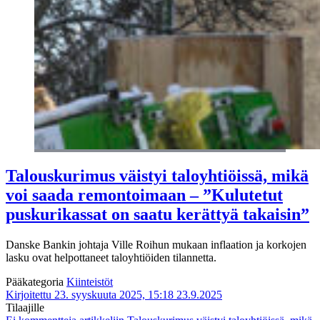
Talouskurimus väistyi taloyhtiöissä, mikä
voi saada remontoimaan – ”Kulutetut
puskurikassat on saatu kerättyä takaisin”
Danske Bankin johtaja Ville Roihun mukaan inflaation ja korkojen
lasku ovat helpottaneet taloyhtiöiden tilannetta.
Pääkategoria
Kiinteistöt
Kirjoitettu 23. syyskuuta 2025, 15:18
23.9.2025
Tilaajille