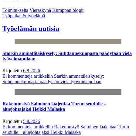
Toimitukselta
Vieraskynä
Kumppaniblogit
Työpaikat & työelämä
Työelämän uutisia
Starkin ammattilaiskysely: Suhdannekuopasta päädytään vielä
työvoimapulaan
Kirjoitettu
6.8.2026
Ei kommentteja
artikkeliin Starkin ammattilaiskysely:
Suhdannekuopasta päädytään vielä työvoimapulaan
Rakennustyö Salminen laajentaa Turun seudulle –
aluejohtajaksi Heikki Malaska
Kirjoitettu
5.8.2026
Ei kommentteja
artikkeliin Rakennustyö Salminen laajentaa Turun
seudulle – aluejohtajaksi Heikki Malaska