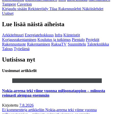
Tampere
Caverion
Kirjaudu sisään
Rekisteröidy
Tilaa Rakennuslehti
Näköislehdet
Uutiset
Lue lisää näistä aiheista
Arkkitehtuuri
Energiatehokkuus
Infra
Kiinteistöt
Korjausrakentaminen
Koulutus ja tutkimus
Pientalo
Projektit
Rakennustuote
Rakentaminen
RaksaTV
Suunnittelu
Talotekniikka
Talous
Työelämä
Uutisissa nyt
Uusimmat artikkelit
Nokia-areena teki viime vuonna miljoonatappion – miinusta
roimasti aiempaa enemmän
Kirjoitettu
7.8.2026
Ei kommentteja
artikkeliin Nokia-areena teki viime vuonna