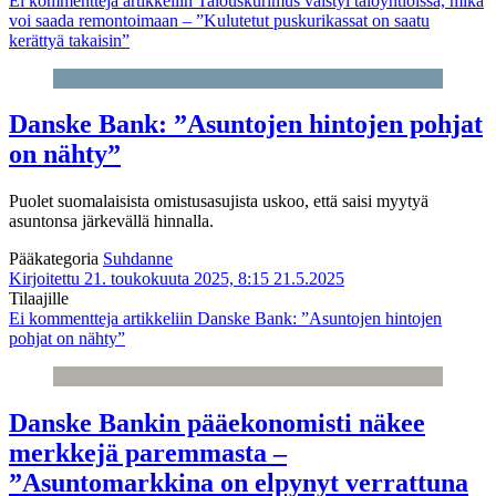
Ei kommentteja
artikkeliin Talouskurimus väistyi taloyhtiöissä, mikä
voi saada remontoimaan – ”Kulutetut puskurikassat on saatu
kerättyä takaisin”
Danske Bank: ”Asuntojen hintojen pohjat
on nähty”
Puolet suomalaisista omistusasujista uskoo, että saisi myytyä
asuntonsa järkevällä hinnalla.
Pääkategoria
Suhdanne
Kirjoitettu 21. toukokuuta 2025, 8:15
21.5.2025
Tilaajille
Ei kommentteja
artikkeliin Danske Bank: ”Asuntojen hintojen
pohjat on nähty”
Danske Bankin pääekonomisti näkee
merkkejä paremmasta –
”Asuntomarkkina on elpynyt verrattuna