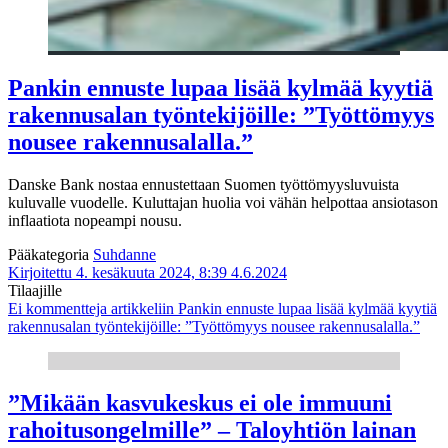
Pankin ennuste lupaa lisää kylmää kyytiä
rakennusalan työntekijöille: ”Työttömyys
nousee rakennusalalla.”
Danske Bank nostaa ennustettaan Suomen työttömyysluvuista
kuluvalle vuodelle. Kuluttajan huolia voi vähän helpottaa ansiotason
inflaatiota nopeampi nousu.
Pääkategoria
Suhdanne
Kirjoitettu 4. kesäkuuta 2024, 8:39
4.6.2024
Tilaajille
Ei kommentteja
artikkeliin Pankin ennuste lupaa lisää kylmää kyytiä
rakennusalan työntekijöille: ”Työttömyys nousee rakennusalalla.”
”Mikään kasvukeskus ei ole immuuni
rahoitusongelmille” – Taloyhtiön lainan