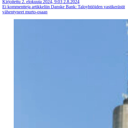
Kirjoitettu 2. elokuuta 2024, 9:03
2.8.2024
Ei kommentteja
artikkeliin Danske Bank: Taloyhtiöiden vastikerästit
vähentyneet murto-osaan