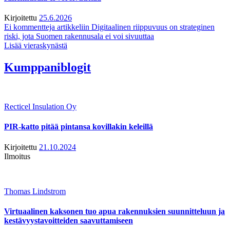
Kirjoitettu
25.6.2026
Ei kommentteja
artikkeliin Digitaalinen riippuvuus on strateginen
riski, jota Suomen rakennusala ei voi sivuuttaa
Lisää vieraskynästä
Kumppaniblogit
Recticel Insulation Oy
PIR-katto pitää pintansa kovillakin keleillä
Kirjoitettu
21.10.2024
Ilmoitus
Thomas Lindstrom
Virtuaalinen kaksonen tuo apua rakennuksien suunnitteluun ja
kestävyystavoitteiden saavuttamiseen