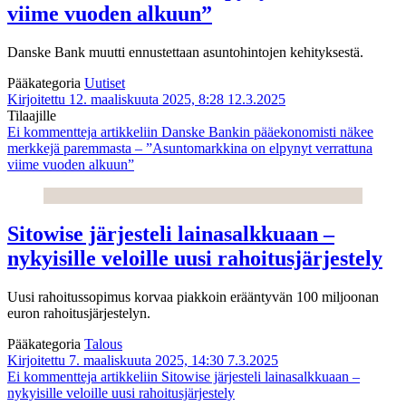
viime vuoden alkuun”
Danske Bank muutti ennustettaan asuntohintojen kehityksestä.
Pääkategoria
Uutiset
Kirjoitettu 12. maaliskuuta 2025, 8:28
12.3.2025
Tilaajille
Ei kommentteja
artikkeliin Danske Bankin pääekonomisti näkee
merkkejä paremmasta – ”Asuntomarkkina on elpynyt verrattuna
viime vuoden alkuun”
Sitowise järjesteli lainasalkkuaan –
nykyisille veloille uusi rahoitusjärjestely
Uusi rahoitussopimus korvaa piakkoin erääntyvän 100 miljoonan
euron rahoitusjärjestelyn.
Pääkategoria
Talous
Kirjoitettu 7. maaliskuuta 2025, 14:30
7.3.2025
Ei kommentteja
artikkeliin Sitowise järjesteli lainasalkkuaan –
nykyisille veloille uusi rahoitusjärjestely