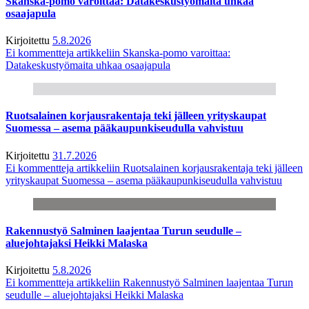
Skanska-pomo varoittaa: Datakeskustyömaita uhkaa
osaajapula
Kirjoitettu
5.8.2026
Ei kommentteja
artikkeliin Skanska-pomo varoittaa:
Datakeskustyömaita uhkaa osaajapula
Ruotsalainen korjausrakentaja teki jälleen yrityskaupat
Suomessa – asema pääkaupunkiseudulla vahvistuu
Kirjoitettu
31.7.2026
Ei kommentteja
artikkeliin Ruotsalainen korjausrakentaja teki jälleen
yrityskaupat Suomessa – asema pääkaupunkiseudulla vahvistuu
Rakennustyö Salminen laajentaa Turun seudulle –
aluejohtajaksi Heikki Malaska
Kirjoitettu
5.8.2026
Ei kommentteja
artikkeliin Rakennustyö Salminen laajentaa Turun
seudulle – aluejohtajaksi Heikki Malaska