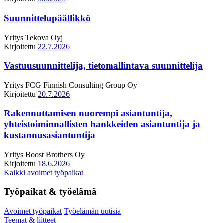
Suunnittelupäällikkö
Yritys
Tekova Oyj
Kirjoitettu
22.7.2026
Vastuusuunnittelija, tietomallintava suunnittelija
Yritys
FCG Finnish Consulting Group Oy
Kirjoitettu
20.7.2026
Rakennuttamisen nuorempi asiantuntija,
yhteistoiminnallisten hankkeiden asiantuntija ja
kustannusasiantuntija
Yritys
Boost Brothers Oy
Kirjoitettu
18.6.2026
Kaikki avoimet työpaikat
Työpaikat & työelämä
Avoimet työpaikat
Työelämän uutisia
Teemat & liitteet