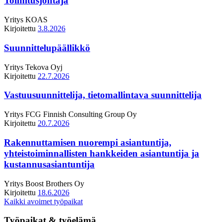
Toimitusjohtaja
Yritys
KOAS
Kirjoitettu
3.8.2026
Suunnittelupäällikkö
Yritys
Tekova Oyj
Kirjoitettu
22.7.2026
Vastuusuunnittelija, tietomallintava suunnittelija
Yritys
FCG Finnish Consulting Group Oy
Kirjoitettu
20.7.2026
Rakennuttamisen nuorempi asiantuntija,
yhteistoiminnallisten hankkeiden asiantuntija ja
kustannusasiantuntija
Yritys
Boost Brothers Oy
Kirjoitettu
18.6.2026
Kaikki avoimet työpaikat
Työpaikat & työelämä