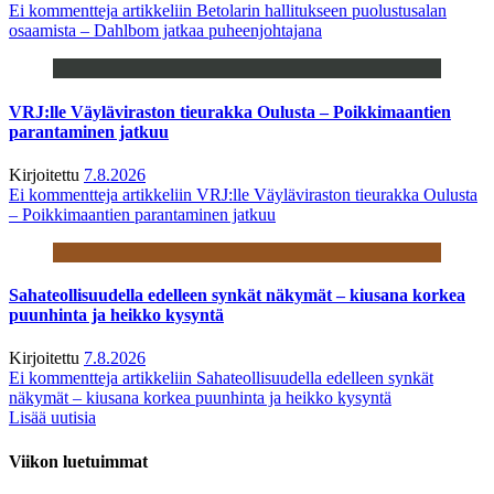
Ei kommentteja
artikkeliin Betolarin hallitukseen puolustusalan
osaamista – Dahlbom jatkaa puheenjohtajana
VRJ:lle Väyläviraston tieurakka Oulusta – Poikkimaantien
parantaminen jatkuu
Kirjoitettu
7.8.2026
Ei kommentteja
artikkeliin VRJ:lle Väyläviraston tieurakka Oulusta
– Poikkimaantien parantaminen jatkuu
Sahateollisuudella edelleen synkät näkymät – kiusana korkea
puunhinta ja heikko kysyntä
Kirjoitettu
7.8.2026
Ei kommentteja
artikkeliin Sahateollisuudella edelleen synkät
näkymät – kiusana korkea puunhinta ja heikko kysyntä
Lisää uutisia
Viikon luetuimmat