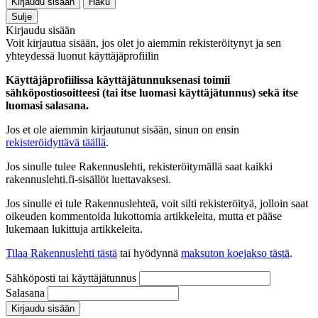
Kirjaudu sisään
Haku
Sulje
Kirjaudu sisään
Voit kirjautua sisään, jos olet jo aiemmin rekisteröitynyt ja sen
yhteydessä luonut käyttäjäprofiilin
Käyttäjäprofiilissa käyttäjätunnuksenasi toimii
sähköpostiosoitteesi (tai itse luomasi käyttäjätunnus) sekä itse
luomasi salasana.
Jos et ole aiemmin kirjautunut sisään, sinun on ensin
rekisteröidyttävä täällä
.
Jos sinulle tulee Rakennuslehti, rekisteröitymällä saat kaikki
rakennuslehti.fi-sisällöt luettavaksesi.
Jos sinulle ei tule Rakennuslehteä, voit silti rekisteröityä, jolloin saat
oikeuden kommentoida lukottomia artikkeleita, mutta et pääse
lukemaan lukittuja artikkeleita.
Tilaa Rakennuslehti tästä
tai hyödynnä
maksuton koejakso tästä
.
Sähköposti tai käyttäjätunnus
Salasana
Kirjaudu sisään