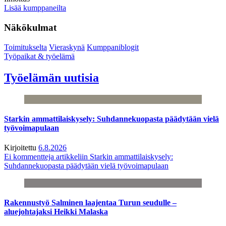
Lisää kumppaneilta
Näkökulmat
Toimitukselta
Vieraskynä
Kumppaniblogit
Työpaikat & työelämä
Työelämän uutisia
Starkin ammattilaiskysely: Suhdannekuopasta päädytään vielä
työvoimapulaan
Kirjoitettu
6.8.2026
Ei kommentteja
artikkeliin Starkin ammattilaiskysely:
Suhdannekuopasta päädytään vielä työvoimapulaan
Rakennustyö Salminen laajentaa Turun seudulle –
aluejohtajaksi Heikki Malaska