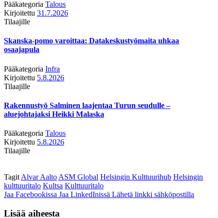
Pääkategoria
Talous
Kirjoitettu
31.7.2026
Tilaajille
Skanska-pomo varoittaa: Datakeskustyömaita uhkaa
osaajapula
Pääkategoria
Infra
Kirjoitettu
5.8.2026
Tilaajille
Rakennustyö Salminen laajentaa Turun seudulle –
aluejohtajaksi Heikki Malaska
Pääkategoria
Talous
Kirjoitettu
5.8.2026
Tilaajille
Tagit
Alvar Aalto
ASM Global
Helsingin Kulttuurihub
Helsingin
kulttuuritalo
Kultsa
Kulttuuritalo
Jaa Facebookissa
Jaa LinkedInissä
Lähetä linkki sähköpostilla
Lisää aiheesta