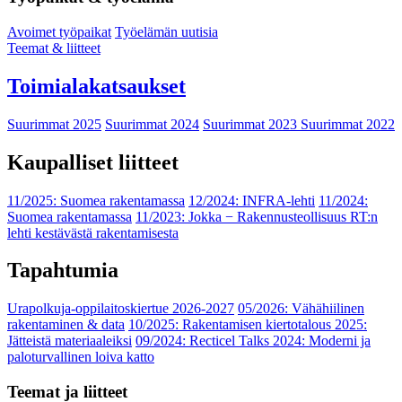
Avoimet työpaikat
Työelämän uutisia
Teemat & liitteet
Toimialakatsaukset
Suurimmat 2025
Suurimmat 2024
Suurimmat 2023
Suurimmat 2022
Kaupalliset liitteet
11/2025: Suomea rakentamassa
12/2024: INFRA-lehti
11/2024:
Suomea rakentamassa
11/2023: Jokka − Rakennusteollisuus RT:n
lehti kestävästä rakentamisesta
Tapahtumia
Urapolkuja-oppilaitoskiertue 2026-2027
05/2026: Vähähiilinen
rakentaminen & data
10/2025: Rakentamisen kiertotalous 2025:
Jätteistä materiaaleiksi
09/2024: Recticel Talks 2024: Moderni ja
paloturvallinen loiva katto
Teemat ja liitteet