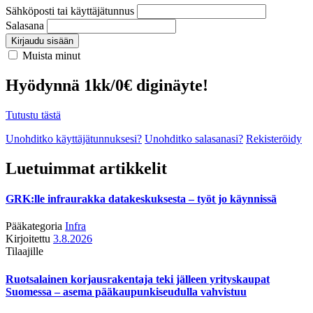
Sähköposti tai käyttäjätunnus
Salasana
Kirjaudu sisään
Muista minut
Hyödynnä 1kk/0€ diginäyte!
Tutustu tästä
Unohditko käyttäjätunnuksesi?
Unohditko salasanasi?
Rekisteröidy
Luetuimmat artikkelit
GRK:lle infraurakka datakeskuksesta – työt jo käynnissä
Pääkategoria
Infra
Kirjoitettu
3.8.2026
Tilaajille
Ruotsalainen korjausrakentaja teki jälleen yrityskaupat
Suomessa – asema pääkaupunkiseudulla vahvistuu