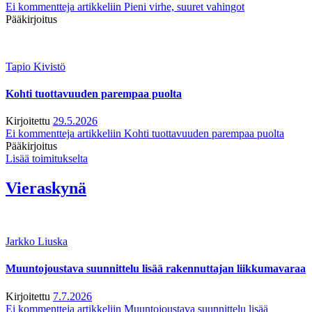
Ei kommentteja
artikkeliin Pieni virhe, suuret vahingot
Pääkirjoitus
Tapio Kivistö
Kohti tuottavuuden parempaa puolta
Kirjoitettu
29.5.2026
Ei kommentteja
artikkeliin Kohti tuottavuuden parempaa puolta
Pääkirjoitus
Lisää toimitukselta
Vieraskynä
Jarkko Liuska
Muuntojoustava suunnittelu lisää rakennuttajan liikkumavaraa
Kirjoitettu
7.7.2026
Ei kommentteja
artikkeliin Muuntojoustava suunnittelu lisää