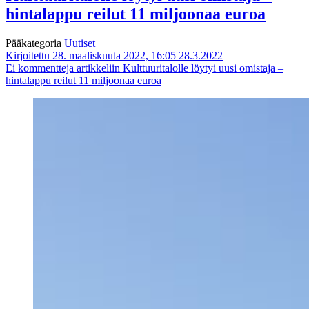
hintalappu reilut 11 miljoonaa euroa
Pääkategoria
Uutiset
Kirjoitettu 28. maaliskuuta 2022, 16:05
28.3.2022
Ei kommentteja
artikkeliin Kulttuuritalolle löytyi uusi omistaja –
hintalappu reilut 11 miljoonaa euroa