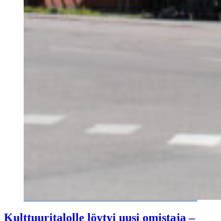
Kulttuuritalolle löytyi uusi omistaja –