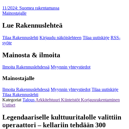
11/2024: Suomea rakentamassa
Mainostajalle
Lue Rakennuslehteä
Tilaa Rakennuslehti
Kirjaudu näköislehteen
Tilaa uutiskirje
RSS-
syöte
Mainosta & ilmoita
Ilmoita Rakennuslehdessä
Myynnin yhteystiedot
Mainostajalle
Ilmoita Rakennuslehdessä
Myynnin yhteystiedot
Tilaa uutiskirje
Tilaa Rakennuslehti
Kategoriat
Talous
Arkkitehtuuri
Kiinteistöt
Korjausrakentaminen
Uutiset
Legendaariselle kulttuuritalolle valittiin
operaattori – kellariin tehdään 300