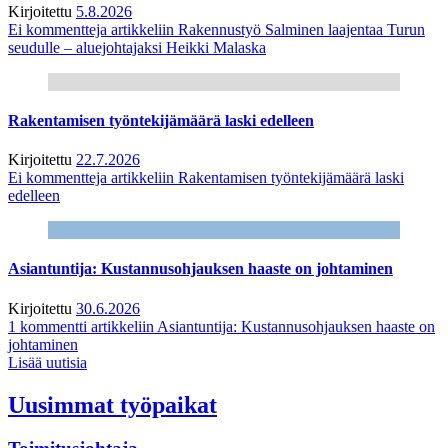
Kirjoitettu
5.8.2026
Ei kommentteja
artikkeliin Rakennustyö Salminen laajentaa Turun
seudulle – aluejohtajaksi Heikki Malaska
Rakentamisen työntekijämäärä laski edelleen
Kirjoitettu
22.7.2026
Ei kommentteja
artikkeliin Rakentamisen työntekijämäärä laski
edelleen
Asiantuntija: Kustannusohjauksen haaste on johtaminen
Kirjoitettu
30.6.2026
1 kommentti
artikkeliin Asiantuntija: Kustannusohjauksen haaste on
johtaminen
Lisää uutisia
Uusimmat työpaikat