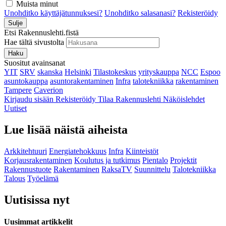
Muista minut
Unohditko käyttäjätunnuksesi?
Unohditko salasanasi?
Rekisteröidy
Sulje
Etsi Rakennuslehti.fistä
Hae tältä sivustolta
Haku
Suositut avainsanat
YIT
SRV
skanska
Helsinki
Tilastokeskus
yrityskauppa
NCC
Espoo
asuntokauppa
asuntorakentaminen
Infra
talotekniikka
rakentaminen
Tampere
Caverion
Kirjaudu sisään
Rekisteröidy
Tilaa Rakennuslehti
Näköislehdet
Uutiset
Lue lisää näistä aiheista
Arkkitehtuuri
Energiatehokkuus
Infra
Kiinteistöt
Korjausrakentaminen
Koulutus ja tutkimus
Pientalo
Projektit
Rakennustuote
Rakentaminen
RaksaTV
Suunnittelu
Talotekniikka
Talous
Työelämä
Uutisissa nyt
Uusimmat artikkelit