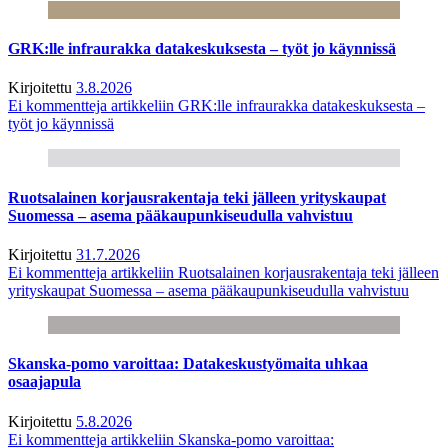
GRK:lle infraurakka datakeskuksesta – työt jo käynnissä
Kirjoitettu
3.8.2026
Ei kommentteja
artikkeliin GRK:lle infraurakka datakeskuksesta –
työt jo käynnissä
Ruotsalainen korjausrakentaja teki jälleen yrityskaupat
Suomessa – asema pääkaupunkiseudulla vahvistuu
Kirjoitettu
31.7.2026
Ei kommentteja
artikkeliin Ruotsalainen korjausrakentaja teki jälleen
yrityskaupat Suomessa – asema pääkaupunkiseudulla vahvistuu
Skanska-pomo varoittaa: Datakeskustyömaita uhkaa
osaajapula
Kirjoitettu
5.8.2026
Ei kommentteja
artikkeliin Skanska-pomo varoittaa: