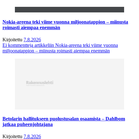
Nokia-areena teki viime vuonna miljoonatappion – miinusta
roimasti aiempaa enemmän
Kirjoitettu
7.8.2026
Ei kommentteja
artikkeliin Nokia-areena teki viime vuonna
miljoonatappion – miinusta roimasti aiempaa enemmän
Betolarin hallitukseen puolustusalan osaamista – Dahlbom
jatkaa puheenjohtajana
Kirjoitettu
7.8.2026