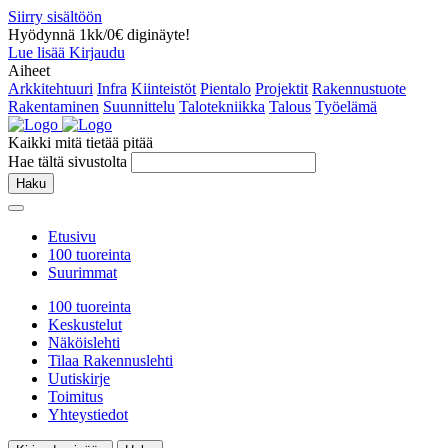
Siirry sisältöön
Hyödynnä 1kk/0€ diginäyte!
Lue lisää
Kirjaudu
Aiheet
Arkkitehtuuri
Infra
Kiinteistöt
Pientalo
Projektit
Rakennustuote
Rakentaminen
Suunnittelu
Talotekniikka
Talous
Työelämä
Kaikki mitä tietää pitää
Hae tältä sivustolta
Haku
Etusivu
100 tuoreinta
Suurimmat
100 tuoreinta
Keskustelut
Näköislehti
Tilaa Rakennuslehti
Uutiskirje
Toimitus
Yhteystiedot