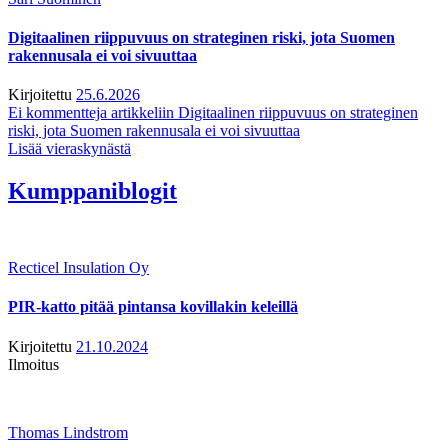
Digitaalinen riippuvuus on strateginen riski, jota Suomen
rakennusala ei voi sivuuttaa
Kirjoitettu
25.6.2026
Ei kommentteja
artikkeliin Digitaalinen riippuvuus on strateginen
riski, jota Suomen rakennusala ei voi sivuuttaa
Lisää vieraskynästä
Kumppaniblogit
Recticel Insulation Oy
PIR-katto pitää pintansa kovillakin keleillä
Kirjoitettu
21.10.2024
Ilmoitus
Thomas Lindstrom