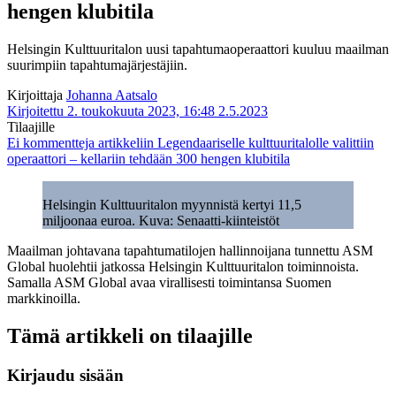
hengen klubitila
Helsingin Kulttuuritalon uusi tapahtumaoperaattori kuuluu maailman
suurimpiin tapahtumajärjestäjiin.
Kirjoittaja
Johanna Aatsalo
Kirjoitettu 2. toukokuuta 2023, 16:48
2.5.2023
Tilaajille
Ei kommentteja
artikkeliin Legendaariselle kulttuuritalolle valittiin
operaattori – kellariin tehdään 300 hengen klubitila
Helsingin Kulttuuritalon myynnistä kertyi 11,5
miljoonaa euroa. Kuva: Senaatti-kiinteistöt
Maailman johtavana tapahtumatilojen hallinnoijana tunnettu ASM
Global huolehtii jatkossa Helsingin Kulttuuritalon toiminnoista.
Samalla ASM Global avaa virallisesti toimintansa Suomen
markkinoilla.
Tämä artikkeli on tilaajille
Kirjaudu sisään