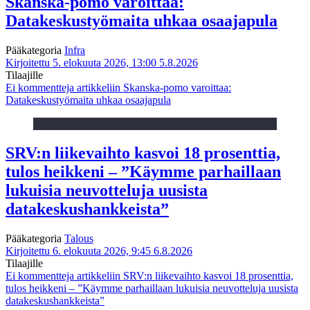
Skanska-pomo varoittaa:
Datakeskustyömaita uhkaa osaajapula
Pääkategoria
Infra
Kirjoitettu 5. elokuuta 2026, 13:00
5.8.2026
Tilaajille
Ei kommentteja
artikkeliin Skanska-pomo varoittaa:
Datakeskustyömaita uhkaa osaajapula
SRV:n liikevaihto kasvoi 18 prosenttia,
tulos heikkeni – ”Käymme parhaillaan
lukuisia neuvotteluja uusista
datakeskushankkeista”
Pääkategoria
Talous
Kirjoitettu 6. elokuuta 2026, 9:45
6.8.2026
Tilaajille
Ei kommentteja
artikkeliin SRV:n liikevaihto kasvoi 18 prosenttia,
tulos heikkeni – ”Käymme parhaillaan lukuisia neuvotteluja uusista
datakeskushankkeista”