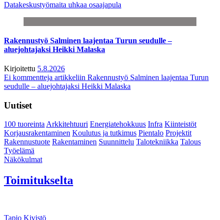
Datakeskustyömaita uhkaa osaajapula
Rakennustyö Salminen laajentaa Turun seudulle –
aluejohtajaksi Heikki Malaska
Kirjoitettu
5.8.2026
Ei kommentteja
artikkeliin Rakennustyö Salminen laajentaa Turun
seudulle – aluejohtajaksi Heikki Malaska
Uutiset
100 tuoreinta
Arkkitehtuuri
Energiatehokkuus
Infra
Kiinteistöt
Korjausrakentaminen
Koulutus ja tutkimus
Pientalo
Projektit
Rakennustuote
Rakentaminen
Suunnittelu
Talotekniikka
Talous
Työelämä
Näkökulmat
Toimitukselta
Tapio Kivistö