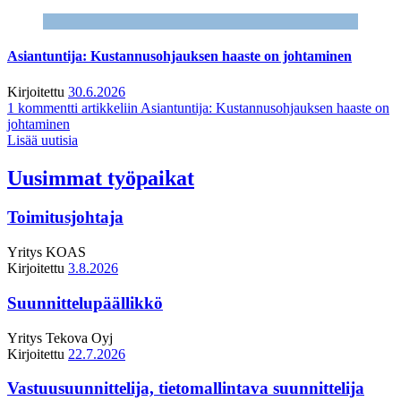
Asiantuntija: Kustannusohjauksen haaste on johtaminen
Kirjoitettu
30.6.2026
1 kommentti
artikkeliin Asiantuntija: Kustannusohjauksen haaste on
johtaminen
Lisää uutisia
Uusimmat työpaikat
Toimitusjohtaja
Yritys
KOAS
Kirjoitettu
3.8.2026
Suunnittelupäällikkö
Yritys
Tekova Oyj
Kirjoitettu
22.7.2026
Vastuusuunnittelija, tietomallintava suunnittelija