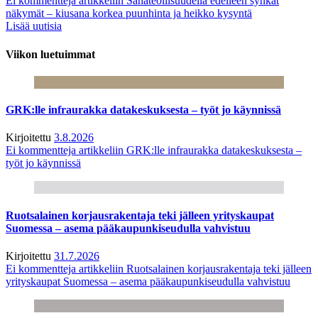
Ei kommentteja
artikkeliin Sahateollisuudella edelleen synkät
näkymät – kiusana korkea puunhinta ja heikko kysyntä
Lisää uutisia
Viikon luetuimmat
GRK:lle infraurakka datakeskuksesta – työt jo käynnissä
Kirjoitettu
3.8.2026
Ei kommentteja
artikkeliin GRK:lle infraurakka datakeskuksesta –
työt jo käynnissä
Ruotsalainen korjausrakentaja teki jälleen yrityskaupat
Suomessa – asema pääkaupunkiseudulla vahvistuu
Kirjoitettu
31.7.2026
Ei kommentteja
artikkeliin Ruotsalainen korjausrakentaja teki jälleen
yrityskaupat Suomessa – asema pääkaupunkiseudulla vahvistuu