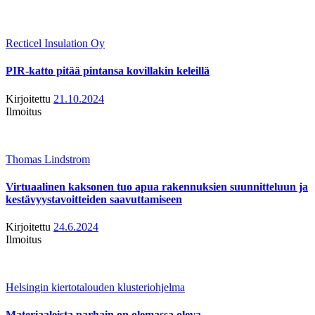
Recticel Insulation Oy
PIR-katto pitää pintansa kovillakin keleillä
Kirjoitettu
21.10.2024
Ilmoitus
Thomas Lindstrom
Virtuaalinen kaksonen tuo apua rakennuksien suunnitteluun ja
kestävyystavoitteiden saavuttamiseen
Kirjoitettu
24.6.2024
Ilmoitus
Helsingin kiertotalouden klusteriohjelma
Materiaaleista parhain on olemassa oleva