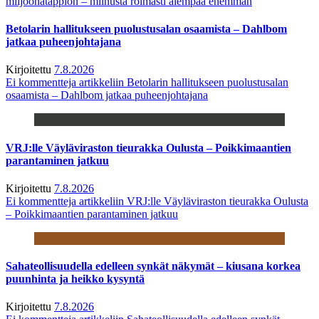
miljoonatappion – miinusta roimasti aiempaa enemmän
Betolarin hallitukseen puolustusalan osaamista – Dahlbom
jatkaa puheenjohtajana
Kirjoitettu
7.8.2026
Ei kommentteja
artikkeliin Betolarin hallitukseen puolustusalan
osaamista – Dahlbom jatkaa puheenjohtajana
VRJ:lle Väyläviraston tieurakka Oulusta – Poikkimaantien
parantaminen jatkuu
Kirjoitettu
7.8.2026
Ei kommentteja
artikkeliin VRJ:lle Väyläviraston tieurakka Oulusta
– Poikkimaantien parantaminen jatkuu
Sahateollisuudella edelleen synkät näkymät – kiusana korkea
puunhinta ja heikko kysyntä
Kirjoitettu
7.8.2026