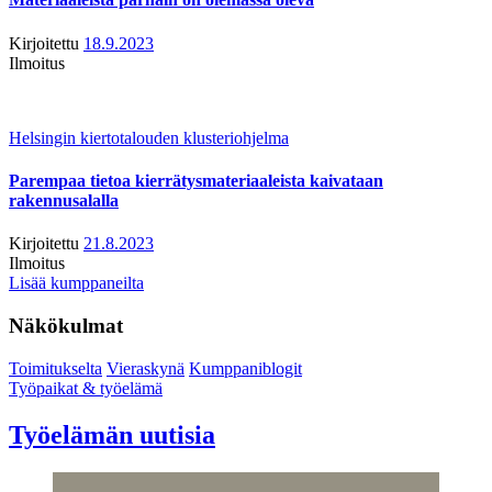
Kirjoitettu
18.9.2023
Ilmoitus
Helsingin kiertotalouden klusteriohjelma
Parempaa tietoa kierrätysmateriaaleista kaivataan
rakennusalalla
Kirjoitettu
21.8.2023
Ilmoitus
Lisää kumppaneilta
Näkökulmat
Toimitukselta
Vieraskynä
Kumppaniblogit
Työpaikat & työelämä
Työelämän uutisia