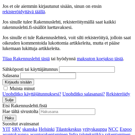
Jos et ole aiemmin kirjautunut sisään, sinun on ensin
rekisteröidyttävä täällä
.
Jos sinulle tulee Rakennuslehti, rekisteröitymällä saat kaikki
rakennuslehti.fi-sisällöt luettavaksesi.
Jos sinulle ei tule Rakennuslehteä, voit silti rekisteröityä, jolloin saat
oikeuden kommentoida lukottomia artikkeleita, mutta et pääse
lukemaan lukittuja artikkeleita.
Tilaa Rakennuslehti tästä
tai hyödynnä
maksuton koejakso tästä
.
Sähköposti tai käyttäjätunnus
Salasana
Kirjaudu sisään
Muista minut
Unohditko käyttäjätunnuksesi?
Unohditko salasanasi?
Rekisteröidy
Sulje
Etsi Rakennuslehti.fistä
Hae tältä sivustolta
Haku
Suositut avainsanat
YIT
SRV
skanska
Helsinki
Tilastokeskus
yrityskauppa
NCC
Espoo
asuntokauppa
asuntorakentaminen
Infra
talotekniikka
rakentaminen