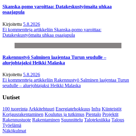
Skanska-pomo varoittaa: Datakeskustyömaita uhkaa
osaajapula
Kirjoitettu
5.8.2026
Ei kommentteja
artikkeliin Skanska-pomo varoittaa:
Datakeskustyömaita uhkaa osaajapula
Rakennustyö Salminen laajentaa Turun seudulle –
aluejohtajaksi Heikki Malaska
Kirjoitettu
5.8.2026
Ei kommentteja
artikkeliin Rakennustyö Salminen laajentaa Turun
seudulle – aluejohtajaksi Heikki Malaska
Uutiset
100 tuoreinta
Arkkitehtuuri
Energiatehokkuus
Infra
Kiinteistöt
Korjausrakentaminen
Koulutus ja tutkimus
Pientalo
Projektit
Rakennustuote
Rakentaminen
Suunnittelu
Talotekniikka
Talous
Työelämä
Näkökulmat