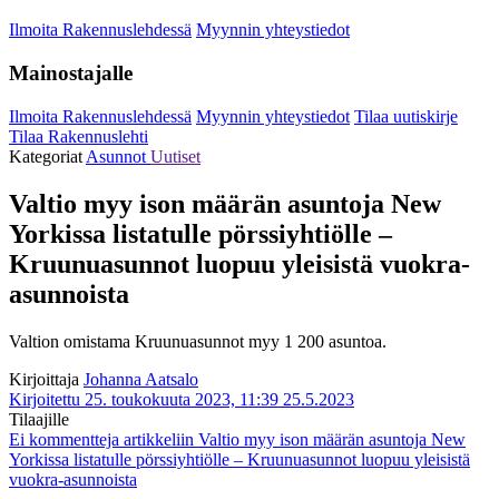
Ilmoita Rakennuslehdessä
Myynnin yhteystiedot
Mainostajalle
Ilmoita Rakennuslehdessä
Myynnin yhteystiedot
Tilaa uutiskirje
Tilaa Rakennuslehti
Kategoriat
Asunnot
Uutiset
Valtio myy ison määrän asuntoja New
Yorkissa listatulle pörssiyhtiölle –
Kruunuasunnot luopuu yleisistä vuokra-
asunnoista
Valtion omistama Kruunuasunnot myy 1 200 asuntoa.
Kirjoittaja
Johanna Aatsalo
Kirjoitettu 25. toukokuuta 2023, 11:39
25.5.2023
Tilaajille
Ei kommentteja
artikkeliin Valtio myy ison määrän asuntoja New
Yorkissa listatulle pörssiyhtiölle – Kruunuasunnot luopuu yleisistä
vuokra-asunnoista