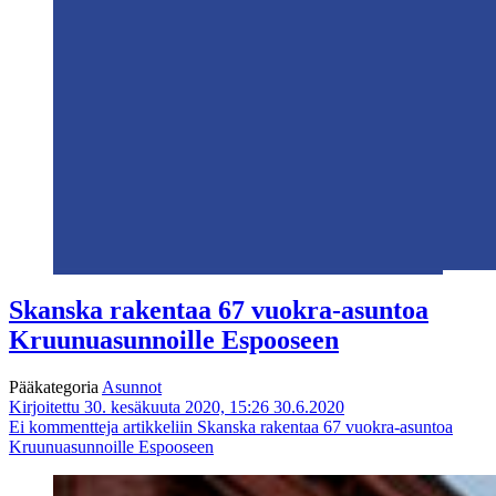
Skanska rakentaa 67 vuokra-asuntoa
Kruunuasunnoille Espooseen
Pääkategoria
Asunnot
Kirjoitettu 30. kesäkuuta 2020, 15:26
30.6.2020
Ei kommentteja
artikkeliin Skanska rakentaa 67 vuokra-asuntoa
Kruunuasunnoille Espooseen