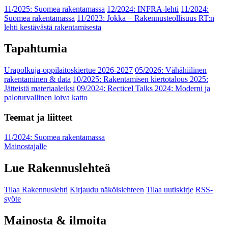
11/2025: Suomea rakentamassa
12/2024: INFRA-lehti
11/2024:
Suomea rakentamassa
11/2023: Jokka − Rakennusteollisuus RT:n
lehti kestävästä rakentamisesta
Tapahtumia
Urapolkuja-oppilaitoskiertue 2026-2027
05/2026: Vähähiilinen
rakentaminen & data
10/2025: Rakentamisen kiertotalous 2025:
Jätteistä materiaaleiksi
09/2024: Recticel Talks 2024: Moderni ja
paloturvallinen loiva katto
Teemat ja liitteet
11/2024: Suomea rakentamassa
Mainostajalle
Lue Rakennuslehteä
Tilaa Rakennuslehti
Kirjaudu näköislehteen
Tilaa uutiskirje
RSS-
syöte
Mainosta & ilmoita