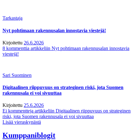
Tarkastaja
Nyt pohtimaan rakennusalan innostavia viestejä!
Kirjoitettu
26.6.2026
8 kommenttia
artikkeliin Nyt pohtimaan rakennusalan innostavia
viestejä!
Sari Suominen
Digitaalinen riippuvuus on strateginen riski, jota Suomen
rakennusala ei voi sivuuttaa
Kirjoitettu
25.6.2026
Ei kommentteja
artikkeliin Digitaalinen riippuvuus on strateginen
riski, jota Suomen rakennusala ei voi sivuuttaa
Lisää vieraskynästä
Kumppaniblogit