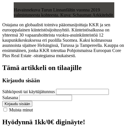
Havainnekuva Turun Linnanfältin vuonna 2019
valmistuneesta kohteesta. Kuva: Schauman Arkkitehdit
Ostajana on globaalisti toimiva pääomasijoittaja KKR ja sen
eurooppalainen kiinteistösijoitusyhtiö. Kiinteistösalkussa on
yhteensä 30 vapaarahoitteista vuokra-asuinkiinteistöä 12
kaupunkikeskuksessa eri puolilla Suomea. Kaksi kolmasosaa
asunnoista sijaitsee Helsingissä, Turussa ja Tampereella. Kauppa on
ensimmäinen, jonka KKR toteuttaa Pohjoismaissa Euroopan Core
Plus Real Estate -strategiansa mukaisesti.
Tämä artikkeli on tilaajille
Kirjaudu sisään
Sähköposti tai käyttäjätunnus
Salasana
Kirjaudu sisään
Muista minut
Hyödynnä 1kk/0€ diginäyte!