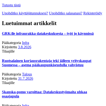
Tutustu tästä
Unohditko käyttäjätunnuksesi?
Unohditko salasanasi?
Rekisteröidy
Luetuimmat artikkelit
GRK:lle infraurakka datakeskuksesta – työt jo käynnissä
Pääkategoria
Infra
Kirjoitettu
3.8.2026
Tilaajille
Ruotsalainen korjausrakentaja teki jälleen yrityskaupat
Suomessa – asema pääkaupunkiseudulla vahvistuu
Pääkategoria
Talous
Kirjoitettu
31.7.2026
Tilaajille
Skanska-pomo varoittaa: Datakeskustyömaita uhkaa
osaajapula
Pääkategoria
Infra