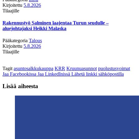
Kirjoitettu
5.8.2026
Tilaajille
Rakennustyö Salminen laajentaa Turun seudulle –
aluejohtajaksi Heikki Malaska
Pääkategoria
Talous
Kirjoitettu
5.8.2026
Tilaajille
Tagit
asuntosalkkukauppa
KRR
Kruunuasunnot
puolustusvoimat
Jaa Facebookissa
Jaa LinkedInissä
Lähetä linkki sähköpostilla
Lisää aiheesta