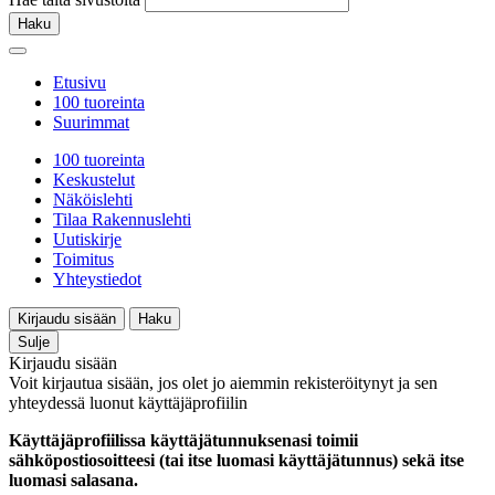
Haku
Etusivu
100 tuoreinta
Suurimmat
100 tuoreinta
Keskustelut
Näköislehti
Tilaa Rakennuslehti
Uutiskirje
Toimitus
Yhteystiedot
Kirjaudu sisään
Haku
Sulje
Kirjaudu sisään
Voit kirjautua sisään, jos olet jo aiemmin rekisteröitynyt ja sen
yhteydessä luonut käyttäjäprofiilin
Käyttäjäprofiilissa käyttäjätunnuksenasi toimii
sähköpostiosoitteesi (tai itse luomasi käyttäjätunnus) sekä itse
luomasi salasana.