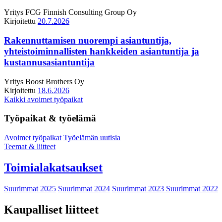
Yritys
FCG Finnish Consulting Group Oy
Kirjoitettu
20.7.2026
Rakennuttamisen nuorempi asiantuntija,
yhteistoiminnallisten hankkeiden asiantuntija ja
kustannusasiantuntija
Yritys
Boost Brothers Oy
Kirjoitettu
18.6.2026
Kaikki avoimet työpaikat
Työpaikat & työelämä
Avoimet työpaikat
Työelämän uutisia
Teemat & liitteet
Toimialakatsaukset
Suurimmat 2025
Suurimmat 2024
Suurimmat 2023
Suurimmat 2022
Kaupalliset liitteet