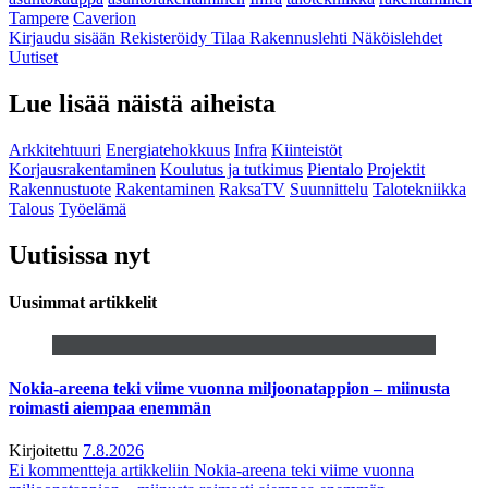
Tampere
Caverion
Kirjaudu sisään
Rekisteröidy
Tilaa Rakennuslehti
Näköislehdet
Uutiset
Lue lisää näistä aiheista
Arkkitehtuuri
Energiatehokkuus
Infra
Kiinteistöt
Korjausrakentaminen
Koulutus ja tutkimus
Pientalo
Projektit
Rakennustuote
Rakentaminen
RaksaTV
Suunnittelu
Talotekniikka
Talous
Työelämä
Uutisissa nyt
Uusimmat artikkelit
Nokia-areena teki viime vuonna miljoonatappion – miinusta
roimasti aiempaa enemmän
Kirjoitettu
7.8.2026
Ei kommentteja
artikkeliin Nokia-areena teki viime vuonna