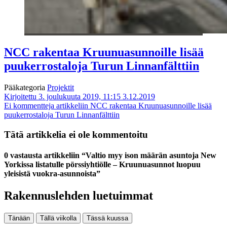
NCC rakentaa Kruunuasunnoille lisää
puukerrostaloja Turun Linnanfälttiin
Pääkategoria
Projektit
Kirjoitettu 3. joulukuuta 2019, 11:15
3.12.2019
Ei kommentteja
artikkeliin NCC rakentaa Kruunuasunnoille lisää
puukerrostaloja Turun Linnanfälttiin
Tätä artikkelia ei ole kommentoitu
0 vastausta artikkeliin “Valtio myy ison määrän asuntoja New
Yorkissa listatulle pörssiyhtiölle – Kruunuasunnot luopuu
yleisistä vuokra-asunnoista”
Rakennuslehden luetuimmat
Tänään
Tällä viikolla
Tässä kuussa