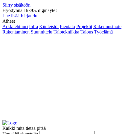
Siirry sisältöön
Hyödynnä 1kk/0€ diginäyte!
Lue lisää
Kirjaudu
Aiheet
Arkkitehtuuri
Infra
Kiinteistöt
Pientalo
Projektit
Rakennustuote
Rakentaminen
Suunnittelu
Talotekniikka
Talous
Työelämä
Kaikki mitä tietää pitää
Hae tältä sivustolta