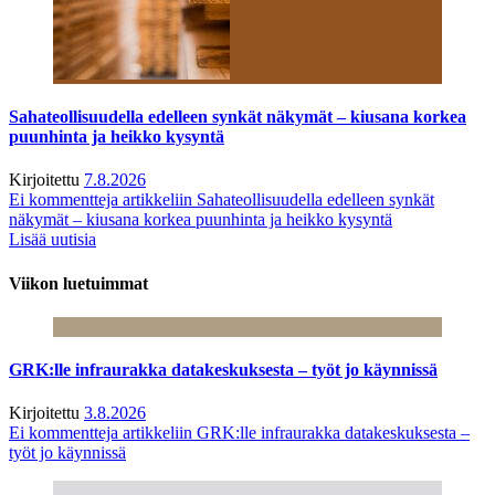
Sahateollisuudella edelleen synkät näkymät – kiusana korkea
puunhinta ja heikko kysyntä
Kirjoitettu
7.8.2026
Ei kommentteja
artikkeliin Sahateollisuudella edelleen synkät
näkymät – kiusana korkea puunhinta ja heikko kysyntä
Lisää uutisia
Viikon luetuimmat
GRK:lle infraurakka datakeskuksesta – työt jo käynnissä
Kirjoitettu
3.8.2026
Ei kommentteja
artikkeliin GRK:lle infraurakka datakeskuksesta –
työt jo käynnissä