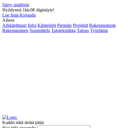
Siirry sisältöön
Hyödynnä 1kk/0€ diginäyte!
Lue lisää
Kirjaudu
Aiheet
Arkkitehtuuri
Infra
Kiinteistöt
Pientalo
Projektit
Rakennustuote
Rakentaminen
Suunnittelu
Talotekniikka
Talous
Työelämä
Kaikki mitä tietää pitää
Hae tältä sivustolta