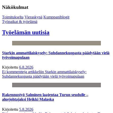
Näkökulmat
Toimitukselta
Vieraskynä
Kumppaniblogit
Työpaikat & työelämä
Työelämän uutisia
Starkin ammattilaiskysely: Suhdannekuopasta päädytään vielä
työvoimapulaan
Kirjoitettu
6.8.2026
Ei kommentteja
artikkeliin Starkin ammattilaiskysely:
Suhdannekuopasta päädytään vielä työvoimapulaan
Rakennustyö Salminen laajentaa Turun seudulle –
aluejohtajaksi Heikki Malaska
Kirjoitettu
5.8.2026