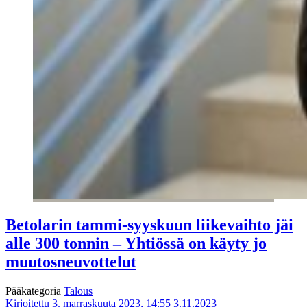
Betolarin tammi-syyskuun liikevaihto jäi
alle 300 tonnin – Yhtiössä on käyty jo
muutosneuvottelut
Pääkategoria
Talous
Kirjoitettu 3. marraskuuta 2023, 14:55
3.11.2023