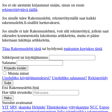
Jos et ole aiemmin kirjautunut sisään, sinun on ensin
rekisteröidyttävä täällä
.
Jos sinulle tulee Rakennuslehti, rekisteröitymällä saat kaikki
rakennuslehti.fi-sisällöt luettavaksesi.
Jos sinulle ei tule Rakennuslehteä, voit silti rekisteröityä, jolloin saat
oikeuden kommentoida lukottomia artikkeleita, mutta et pääse
lukemaan lukittuja artikkeleita.
Tilaa Rakennuslehti tästä
tai hyödynnä
maksuton koejakso tästä
.
Sähköposti tai käyttäjätunnus
Salasana
Kirjaudu sisään
Muista minut
Unohditko käyttäjätunnuksesi?
Unohditko salasanasi?
Rekisteröidy
Sulje
Etsi Rakennuslehti.fistä
Hae tältä sivustolta
Haku
Suositut avainsanat
YIT
SRV
skanska
Helsinki
Tilastokeskus
yrityskauppa
NCC
Espoo
asuntokauppa
asuntorakentaminen
Infra
talotekniikka
rakentaminen