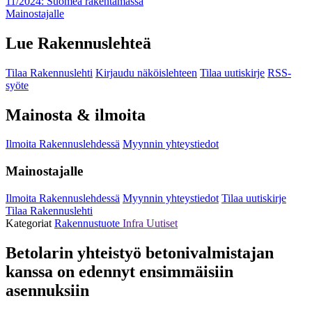
11/2024: Suomea rakentamassa
Mainostajalle
Lue Rakennuslehteä
Tilaa Rakennuslehti
Kirjaudu näköislehteen
Tilaa uutiskirje
RSS-
syöte
Mainosta & ilmoita
Ilmoita Rakennuslehdessä
Myynnin yhteystiedot
Mainostajalle
Ilmoita Rakennuslehdessä
Myynnin yhteystiedot
Tilaa uutiskirje
Tilaa Rakennuslehti
Kategoriat
Rakennustuote
Infra
Uutiset
Betolarin yhteistyö betonivalmistajan
kanssa on edennyt ensimmäisiin
asennuksiin