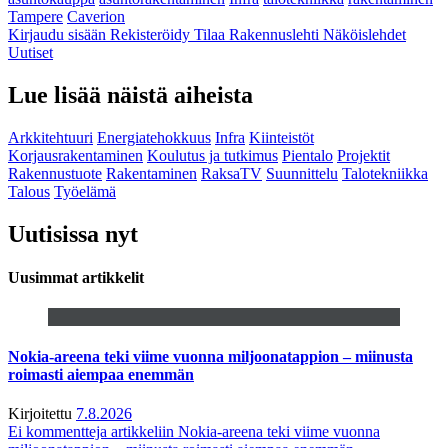
Tampere
Caverion
Kirjaudu sisään
Rekisteröidy
Tilaa Rakennuslehti
Näköislehdet
Uutiset
Lue lisää näistä aiheista
Arkkitehtuuri
Energiatehokkuus
Infra
Kiinteistöt
Korjausrakentaminen
Koulutus ja tutkimus
Pientalo
Projektit
Rakennustuote
Rakentaminen
RaksaTV
Suunnittelu
Talotekniikka
Talous
Työelämä
Uutisissa nyt
Uusimmat artikkelit
Nokia-areena teki viime vuonna miljoonatappion – miinusta
roimasti aiempaa enemmän
Kirjoitettu
7.8.2026
Ei kommentteja
artikkeliin Nokia-areena teki viime vuonna