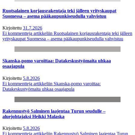
Ruotsalainen korjausrakentaja teki jälleen yrityskaupat
Suomessa – asema pääkaupunkiseudulla vahvistuu
Kirjoitettu
31.7.2026
Ei kommentteja
artikkeliin Ruotsalainen korjausrakentaja teki jälleen
yrityskaupat Suomessa – asema pääkaupunkiseudulla vahvistuu
Skanska-pomo varoittaa: Datakeskustyömaita uhkaa
osaajapula
Kirjoitettu
5.8.2026
Ei kommentteja
artikkeliin Skanska-pomo varoittaa:
Datakeskustyömaita uhkaa osaajapula
Rakennustyö Salminen laajentaa Turun seudulle –
aluejohtajaksi Heikki Malaska
Kirjoitettu
5.8.2026
Ei kommentteja
artikkeliin Rakennustyö Salminen laajentaa Turun