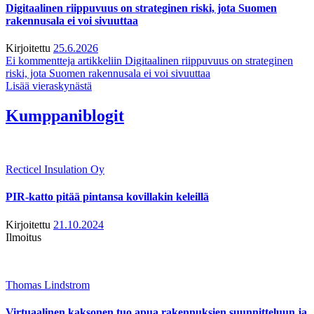
Digitaalinen riippuvuus on strateginen riski, jota Suomen
rakennusala ei voi sivuuttaa
Kirjoitettu
25.6.2026
Ei kommentteja
artikkeliin Digitaalinen riippuvuus on strateginen
riski, jota Suomen rakennusala ei voi sivuuttaa
Lisää vieraskynästä
Kumppaniblogit
Recticel Insulation Oy
PIR-katto pitää pintansa kovillakin keleillä
Kirjoitettu
21.10.2024
Ilmoitus
Thomas Lindstrom
Virtuaalinen kaksonen tuo apua rakennuksien suunnitteluun ja