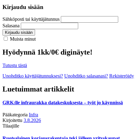
Kirjaudu sisään
Sähköposti tai käyttäjätunnus
Salasana
Kirjaudu sisään
Muista minut
Hyödynnä 1kk/0€ diginäyte!
Tutustu tästä
Unohditko käyttäjätunnuksesi?
Unohditko salasanasi?
Rekisteröidy
Luetuimmat artikkelit
GRK:lle infraurakka datakeskuksesta – työt jo käynnissä
Pääkategoria
Infra
Kirjoitettu
3.8.2026
Tilaajille
Ruotsalainen korjausrakentaja teki jälleen yrityskaupat