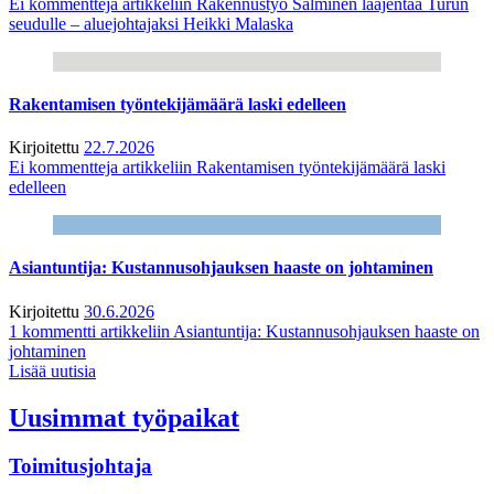
Ei kommentteja
artikkeliin Rakennustyö Salminen laajentaa Turun
seudulle – aluejohtajaksi Heikki Malaska
Rakentamisen työntekijämäärä laski edelleen
Kirjoitettu
22.7.2026
Ei kommentteja
artikkeliin Rakentamisen työntekijämäärä laski
edelleen
Asiantuntija: Kustannusohjauksen haaste on johtaminen
Kirjoitettu
30.6.2026
1 kommentti
artikkeliin Asiantuntija: Kustannusohjauksen haaste on
johtaminen
Lisää uutisia
Uusimmat työpaikat
Toimitusjohtaja