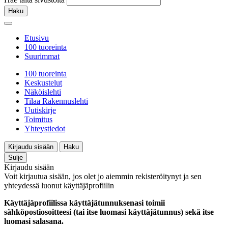
Haku
Etusivu
100 tuoreinta
Suurimmat
100 tuoreinta
Keskustelut
Näköislehti
Tilaa Rakennuslehti
Uutiskirje
Toimitus
Yhteystiedot
Kirjaudu sisään
Haku
Sulje
Kirjaudu sisään
Voit kirjautua sisään, jos olet jo aiemmin rekisteröitynyt ja sen
yhteydessä luonut käyttäjäprofiilin
Käyttäjäprofiilissa käyttäjätunnuksenasi toimii
sähköpostiosoitteesi (tai itse luomasi käyttäjätunnus) sekä itse
luomasi salasana.