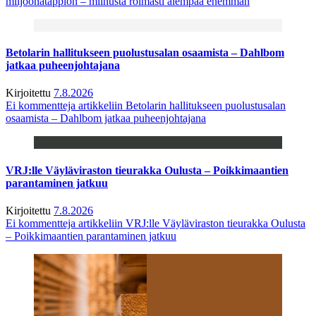
miljoonatappion – miinusta roimasti aiempaa enemmän
Betolarin hallitukseen puolustusalan osaamista – Dahlbom
jatkaa puheenjohtajana
Kirjoitettu
7.8.2026
Ei kommentteja
artikkeliin Betolarin hallitukseen puolustusalan
osaamista – Dahlbom jatkaa puheenjohtajana
VRJ:lle Väyläviraston tieurakka Oulusta – Poikkimaantien
parantaminen jatkuu
Kirjoitettu
7.8.2026
Ei kommentteja
artikkeliin VRJ:lle Väyläviraston tieurakka Oulusta
– Poikkimaantien parantaminen jatkuu