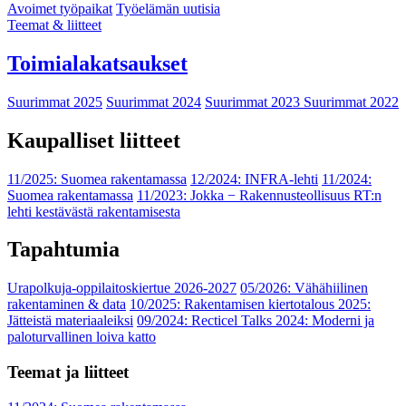
Avoimet työpaikat
Työelämän uutisia
Teemat & liitteet
Toimialakatsaukset
Suurimmat 2025
Suurimmat 2024
Suurimmat 2023
Suurimmat 2022
Kaupalliset liitteet
11/2025: Suomea rakentamassa
12/2024: INFRA-lehti
11/2024:
Suomea rakentamassa
11/2023: Jokka − Rakennusteollisuus RT:n
lehti kestävästä rakentamisesta
Tapahtumia
Urapolkuja-oppilaitoskiertue 2026-2027
05/2026: Vähähiilinen
rakentaminen & data
10/2025: Rakentamisen kiertotalous 2025:
Jätteistä materiaaleiksi
09/2024: Recticel Talks 2024: Moderni ja
paloturvallinen loiva katto
Teemat ja liitteet