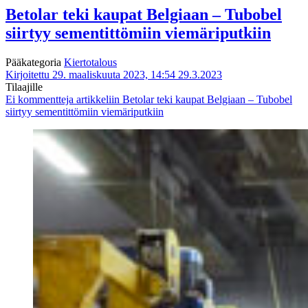
Betolar teki kaupat Belgiaan – Tubobel
siirtyy sementittömiin viemäriputkiin
Pääkategoria
Kiertotalous
Kirjoitettu 29. maaliskuuta 2023, 14:54
29.3.2023
Tilaajille
Ei kommentteja
artikkeliin Betolar teki kaupat Belgiaan – Tubobel
siirtyy sementittömiin viemäriputkiin