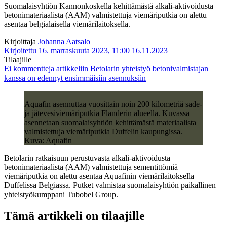
Suomalaisyhtiön Kannonkoskella kehittämästä alkali-aktivoidusta
betonimateriaalista (AAM) valmistettuja viemäriputkia on alettu
asentaa belgialaisella viemärilaitoksella.
Kirjoittaja
Johanna Aatsalo
Kirjoitettu 16. marraskuuta 2023, 11:00
16.11.2023
Tilaajille
Ei kommentteja
artikkeliin Betolarin yhteistyö betonivalmistajan
kanssa on edennyt ensimmäisiin asennuksiin
Aquafin asennuttaa vuosittain noin 200 kilometriä sade-
ja jätevesiviemäriputkia Flanderin alueella. Kuvassa
asennetaan suomalaisyhtiön kehittämästä materiaalista
valmistettuja viemäriputkia Duffelin kaupungissa.
Kuva: Aquafin
Betolarin ratkaisuun perustuvasta alkali-aktivoidusta
betonimateriaalista (AAM) valmistettuja sementittömiä
viemäriputkia on alettu asentaa Aquafinin viemärilaitoksella
Duffelissa Belgiassa. Putket valmistaa suomalaisyhtiön paikallinen
yhteistyökumppani Tubobel Group.
Tämä artikkeli on tilaajille