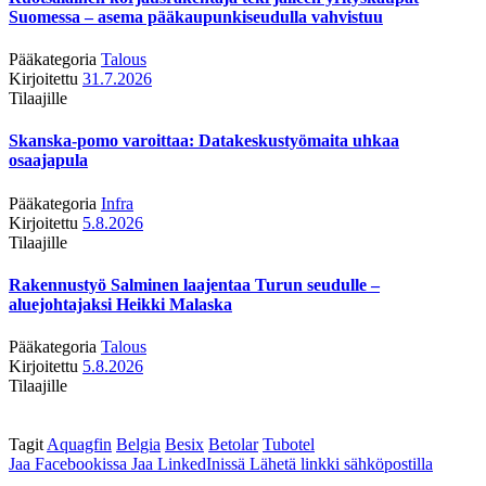
Suomessa – asema pääkaupunkiseudulla vahvistuu
Pääkategoria
Talous
Kirjoitettu
31.7.2026
Tilaajille
Skanska-pomo varoittaa: Datakeskustyömaita uhkaa
osaajapula
Pääkategoria
Infra
Kirjoitettu
5.8.2026
Tilaajille
Rakennustyö Salminen laajentaa Turun seudulle –
aluejohtajaksi Heikki Malaska
Pääkategoria
Talous
Kirjoitettu
5.8.2026
Tilaajille
Tagit
Aquagfin
Belgia
Besix
Betolar
Tubotel
Jaa Facebookissa
Jaa LinkedInissä
Lähetä linkki sähköpostilla