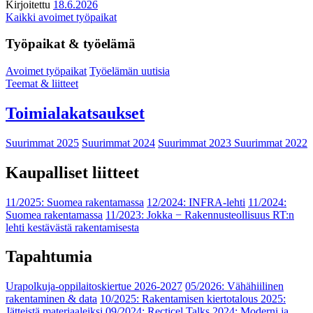
Kirjoitettu
18.6.2026
Kaikki avoimet työpaikat
Työpaikat & työelämä
Avoimet työpaikat
Työelämän uutisia
Teemat & liitteet
Toimialakatsaukset
Suurimmat 2025
Suurimmat 2024
Suurimmat 2023
Suurimmat 2022
Kaupalliset liitteet
11/2025: Suomea rakentamassa
12/2024: INFRA-lehti
11/2024:
Suomea rakentamassa
11/2023: Jokka − Rakennusteollisuus RT:n
lehti kestävästä rakentamisesta
Tapahtumia
Urapolkuja-oppilaitoskiertue 2026-2027
05/2026: Vähähiilinen
rakentaminen & data
10/2025: Rakentamisen kiertotalous 2025:
Jätteistä materiaaleiksi
09/2024: Recticel Talks 2024: Moderni ja