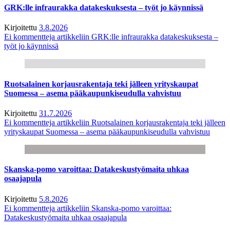
GRK:lle infraurakka datakeskuksesta – työt jo käynnissä
Kirjoitettu
3.8.2026
Ei kommentteja
artikkeliin GRK:lle infraurakka datakeskuksesta –
työt jo käynnissä
Ruotsalainen korjausrakentaja teki jälleen yrityskaupat
Suomessa – asema pääkaupunkiseudulla vahvistuu
Kirjoitettu
31.7.2026
Ei kommentteja
artikkeliin Ruotsalainen korjausrakentaja teki jälleen
yrityskaupat Suomessa – asema pääkaupunkiseudulla vahvistuu
Skanska-pomo varoittaa: Datakeskustyömaita uhkaa
osaajapula
Kirjoitettu
5.8.2026
Ei kommentteja
artikkeliin Skanska-pomo varoittaa:
Datakeskustyömaita uhkaa osaajapula