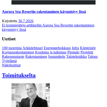
Aurora Sea Resortin rakentaminen käynnistyy Iissä
Kirjoitettu
30.7.2026
Ei kommentteja
artikkeliin Aurora Sea Resortin rakentaminen
käynnistyy Iissä
Uutiset
100 tuoreinta
Arkkitehtuuri
Energiatehokkuus
Infra
Kiinteistöt
Korjausrakentaminen
Koulutus ja tutkimus
Pientalo
Projektit
Rakennustuote
Rakentaminen
Suunnittelu
Talotekniikka
Talous
Työelämä
Näkökulmat
Toimitukselta