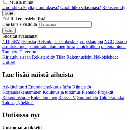
Muista minut
Unohditko käyttäjätunnuksesi?
Unohditko salasanasi?
Rekisteröidy
Sulje
Etsi Rakennuslehti.fistä
Hae tältä sivustolta
Haku
Suositut avainsanat
YIT
SRV
skanska
Helsinki
Tilastokeskus
yrityskauppa
NCC
Espoo
asuntokauppa
asuntorakentaminen
Infra
talotekniikka
rakentaminen
Tampere
Caverion
Kirjaudu sisään
Rekisteröidy
Tilaa Rakennuslehti
Näköislehdet
Uutiset
Lue lisää näistä aiheista
Arkkitehtuuri
Energiatehokkuus
Infra
Kiinteistöt
Korjausrakentaminen
Koulutus ja tutkimus
Pientalo
Projektit
Rakennustuote
Rakentaminen
RaksaTV
Suunnittelu
Talotekniikka
Talous
Työelämä
Uutisissa nyt
Uusimmat artikkelit