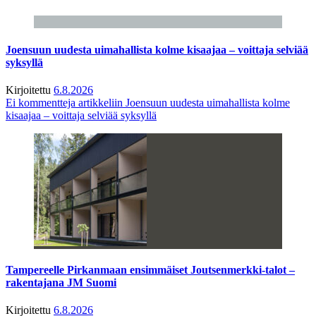
Joensuun uudesta uimahallista kolme kisaajaa – voittaja selviää
syksyllä
Kirjoitettu
6.8.2026
Ei kommentteja
artikkeliin Joensuun uudesta uimahallista kolme
kisaajaa – voittaja selviää syksyllä
Tampereelle Pirkanmaan ensimmäiset Joutsenmerkki-talot –
rakentajana JM Suomi
Kirjoitettu
6.8.2026