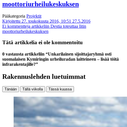
moottoriurheilukeskuksen
Pääkategoria
Projektit
Kirjoitettu 27. toukokuuta 2016, 10:51
27.5.2016
Ei kommentteja
artikkeliin Destia toteuttaa Iitin
moottoriurheilukeskuksen
Tätä artikkelia ei ole kommentoitu
0 vastausta artikkeliin “Unkarilainen sijoittajaryhmä osti
suomalaisen Kymiringin urheiluradan laitteineen – lisää töitä
infrarakentajille?”
Rakennuslehden luetuimmat
Tänään
Tällä viikolla
Tässä kuussa