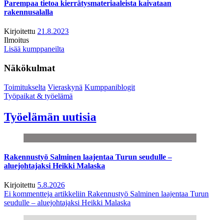
Parempaa tietoa kierrätysmateriaaleista kaivataan
rakennusalalla
Kirjoitettu
21.8.2023
Ilmoitus
Lisää kumppaneilta
Näkökulmat
Toimitukselta
Vieraskynä
Kumppaniblogit
Työpaikat & työelämä
Työelämän uutisia
Rakennustyö Salminen laajentaa Turun seudulle –
aluejohtajaksi Heikki Malaska
Kirjoitettu
5.8.2026
Ei kommentteja
artikkeliin Rakennustyö Salminen laajentaa Turun
seudulle – aluejohtajaksi Heikki Malaska