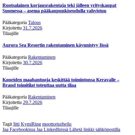
Ruotsalainen korjausrakentaja teki jälleen yrityskaupat
Suomessa – asema pääkaupunkiseudulla vahvistuu
Pääkategoria
Talous
Kirjoitettu
31.7.2026
Tilaajille
Aurora Sea Resortin rakentaminen käynnistyy Iissä
Pääkategoria
Rakentaminen
Kirjoitettu
30.7.2026
Tilaajille
Koneiden maahantuoja keskittää toimintonsa Keravalle –
Brand toimitilat toteuttaa uutta tilaa
Pääkategoria
Rakentaminen
Kirjoitettu
29.7.2026
Tilaajille
Tagit
Iitti
KymiRing
moottoriurheilu
Jaa Facebookissa
Jaa LinkedInissä
Lähetä linkki sähköpostilla