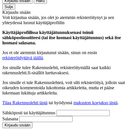
Kirjaudu sisään
Haku
Sulje
Kirjaudu sisään
Voit kirjautua sisään, jos olet jo aiemmin rekisteröitynyt ja sen
yhteydessä luonut käyttäjäprofiilin
Käyttäjäprofiilissa käyttäjätunnuksenasi toimii
sähköpostiosoitteesi (tai itse luomasi käyttäjätunnus) sekä itse
luomasi salasana.
Jos et ole aiemmin kirjautunut sisään, sinun on ensin
rekisteröidyttävä täällä
.
Jos sinulle tulee Rakennuslehti, rekisteröitymällä saat kaikki
rakennuslehti.fi-sisällöt luettavaksesi.
Jos sinulle ei tule Rakennuslehteä, voit silti rekisteröityä, jolloin saat
oikeuden kommentoida lukottomia artikkeleita, mutta et pääse
lukemaan lukittuja artikkeleita.
Tilaa Rakennuslehti tästä
tai hyödynnä
maksuton koejakso tästä
.
Sähköposti tai käyttäjätunnus
Salasana
Kirjaudu sisään