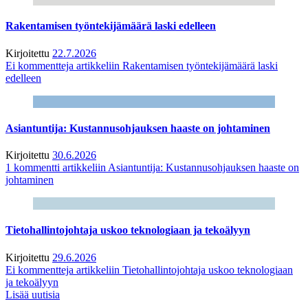
Rakentamisen työntekijämäärä laski edelleen
Kirjoitettu
22.7.2026
Ei kommentteja
artikkeliin Rakentamisen työntekijämäärä laski
edelleen
Asiantuntija: Kustannusohjauksen haaste on johtaminen
Kirjoitettu
30.6.2026
1 kommentti
artikkeliin Asiantuntija: Kustannusohjauksen haaste on
johtaminen
Tietohallintojohtaja uskoo teknologiaan ja tekoälyyn
Kirjoitettu
29.6.2026
Ei kommentteja
artikkeliin Tietohallintojohtaja uskoo teknologiaan
ja tekoälyyn
Lisää uutisia