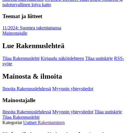
paloturvallinen loiva katto
Teemat ja liitteet
11/2024: Suomea rakentamassa
Mainostajalle
Lue Rakennuslehteä
Tilaa Rakennuslehti
Kirjaudu näköislehteen
Tilaa uutiskirje
RSS-
syöte
Mainosta & ilmoita
Ilmoita Rakennuslehdessä
Myynnin yhteystiedot
Mainostajalle
Ilmoita Rakennuslehdessä
Myynnin yhteystiedot
Tilaa uutiskirje
Tilaa Rakennuslehti
Kategoriat
Uutiset
Rakentaminen