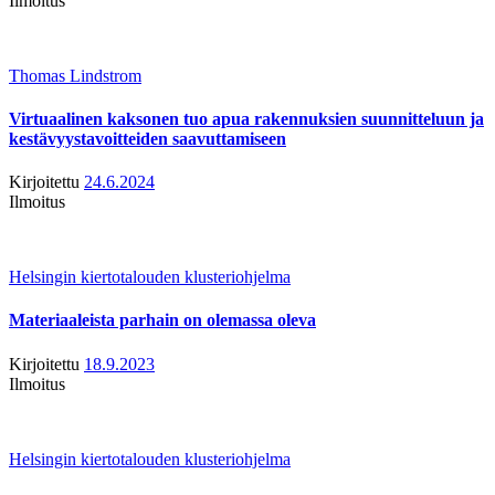
Ilmoitus
Thomas Lindstrom
Virtuaalinen kaksonen tuo apua rakennuksien suunnitteluun ja
kestävyystavoitteiden saavuttamiseen
Kirjoitettu
24.6.2024
Ilmoitus
Helsingin kiertotalouden klusteriohjelma
Materiaaleista parhain on olemassa oleva
Kirjoitettu
18.9.2023
Ilmoitus
Helsingin kiertotalouden klusteriohjelma