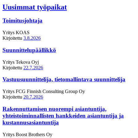
Uusimmat työpaikat
Toimitusjohtaja
Yritys
KOAS
Kirjoitettu
3.8.2026
Suunnittelupäällikkö
Yritys
Tekova Oyj
Kirjoitettu
22.7.2026
Vastuusuunnittelija, tietomallintava suunnittelija
Yritys
FCG Finnish Consulting Group Oy
Kirjoitettu
20.7.2026
Rakennuttamisen nuorempi asiantuntija,
yhteistoiminnallisten hankkeiden asiantuntija ja
kustannusasiantuntija
Yritys
Boost Brothers Oy