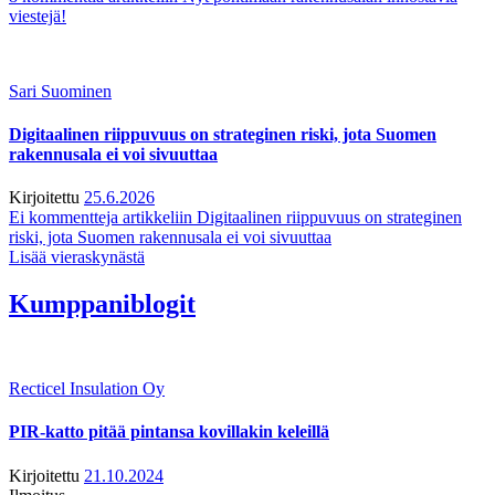
viestejä!
Sari Suominen
Digitaalinen riippuvuus on strateginen riski, jota Suomen
rakennusala ei voi sivuuttaa
Kirjoitettu
25.6.2026
Ei kommentteja
artikkeliin Digitaalinen riippuvuus on strateginen
riski, jota Suomen rakennusala ei voi sivuuttaa
Lisää vieraskynästä
Kumppaniblogit
Recticel Insulation Oy
PIR-katto pitää pintansa kovillakin keleillä
Kirjoitettu
21.10.2024