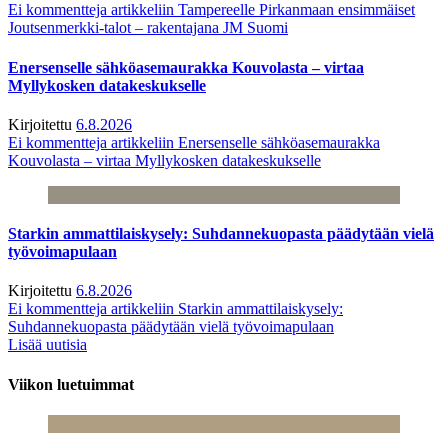
Ei kommentteja
artikkeliin Tampereelle Pirkanmaan ensimmäiset
Joutsenmerkki-talot – rakentajana JM Suomi
Enersenselle sähköasemaurakka Kouvolasta – virtaa
Myllykosken datakeskukselle
Kirjoitettu
6.8.2026
Ei kommentteja
artikkeliin Enersenselle sähköasemaurakka
Kouvolasta – virtaa Myllykosken datakeskukselle
Starkin ammattilaiskysely: Suhdannekuopasta päädytään vielä
työvoimapulaan
Kirjoitettu
6.8.2026
Ei kommentteja
artikkeliin Starkin ammattilaiskysely:
Suhdannekuopasta päädytään vielä työvoimapulaan
Lisää uutisia
Viikon luetuimmat