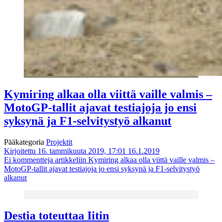
Kymiring alkaa olla viittä vaille valmis –
MotoGP-tallit ajavat testiajoja jo ensi
syksynä ja F1-selvitystyö alkanut
Pääkategoria
Projektit
Kirjoitettu 16. tammikuuta 2019, 17:01
16.1.2019
Ei kommentteja
artikkeliin Kymiring alkaa olla viittä vaille valmis –
MotoGP-tallit ajavat testiajoja jo ensi syksynä ja F1-selvitystyö
alkanut
Destia toteuttaa Iitin