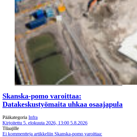
Skanska-pomo varoittaa:
Datakeskustyömaita uhkaa osaajapula
Pääkategoria
Infra
Kirjoitettu 5. elokuuta 2026, 13:00
5.8.2026
Tilaajille
Ei kommentteja
artikkeliin Skanska-pomo varoittaa: