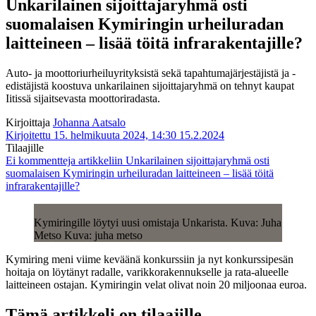
Unkarilainen sijoittajaryhmä osti
suomalaisen Kymiringin urheiluradan
laitteineen – lisää töitä infrarakentajille?
Auto- ja moottoriurheiluyrityksistä sekä tapahtumajärjestäjistä ja -
edistäjistä koostuva unkarilainen sijoittajaryhmä on tehnyt kaupat
Iitissä sijaitsevasta moottoriradasta.
Kirjoittaja
Johanna Aatsalo
Kirjoitettu 15. helmikuuta 2024, 14:30
15.2.2024
Tilaajille
Ei kommentteja
artikkeliin Unkarilainen sijoittajaryhmä osti
suomalaisen Kymiringin urheiluradan laitteineen – lisää töitä
infrarakentajille?
Kymiringille löytyi uusi omistaja Unkarista. Kuva: Juha
Metso Kuva: juha metso
Kymiring meni viime keväänä konkurssiin ja nyt konkurssipesän
hoitaja on löytänyt radalle, varikkorakennukselle ja rata-alueelle
laitteineen ostajan. Kymiringin velat olivat noin 20 miljoonaa euroa.
Tämä artikkeli on tilaajille