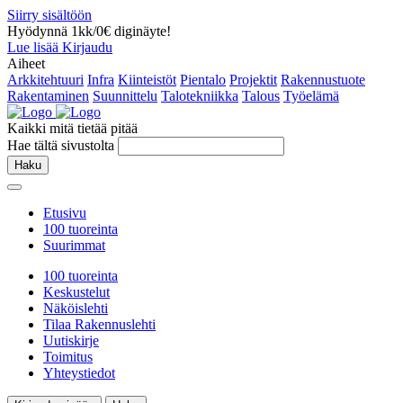
Siirry sisältöön
Hyödynnä 1kk/0€ diginäyte!
Lue lisää
Kirjaudu
Aiheet
Arkkitehtuuri
Infra
Kiinteistöt
Pientalo
Projektit
Rakennustuote
Rakentaminen
Suunnittelu
Talotekniikka
Talous
Työelämä
Kaikki mitä tietää pitää
Hae tältä sivustolta
Haku
Etusivu
100 tuoreinta
Suurimmat
100 tuoreinta
Keskustelut
Näköislehti
Tilaa Rakennuslehti
Uutiskirje
Toimitus
Yhteystiedot