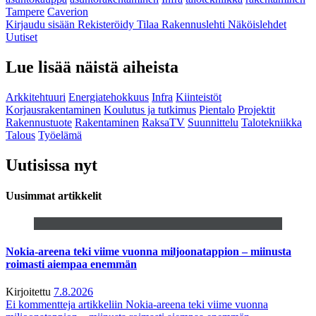
Tampere
Caverion
Kirjaudu sisään
Rekisteröidy
Tilaa Rakennuslehti
Näköislehdet
Uutiset
Lue lisää näistä aiheista
Arkkitehtuuri
Energiatehokkuus
Infra
Kiinteistöt
Korjausrakentaminen
Koulutus ja tutkimus
Pientalo
Projektit
Rakennustuote
Rakentaminen
RaksaTV
Suunnittelu
Talotekniikka
Talous
Työelämä
Uutisissa nyt
Uusimmat artikkelit
Nokia-areena teki viime vuonna miljoonatappion – miinusta
roimasti aiempaa enemmän
Kirjoitettu
7.8.2026
Ei kommentteja
artikkeliin Nokia-areena teki viime vuonna