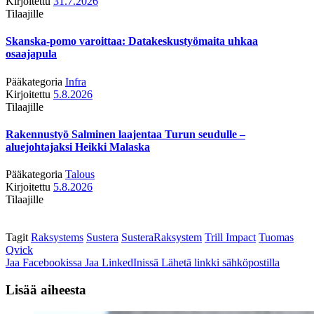
Kirjoitettu
31.7.2026
Tilaajille
Skanska-pomo varoittaa: Datakeskustyömaita uhkaa
osaajapula
Pääkategoria
Infra
Kirjoitettu
5.8.2026
Tilaajille
Rakennustyö Salminen laajentaa Turun seudulle –
aluejohtajaksi Heikki Malaska
Pääkategoria
Talous
Kirjoitettu
5.8.2026
Tilaajille
Tagit
Raksystems
Sustera
SusteraRaksystem
Trill Impact
Tuomas
Qvick
Jaa Facebookissa
Jaa LinkedInissä
Lähetä linkki sähköpostilla
Lisää aiheesta