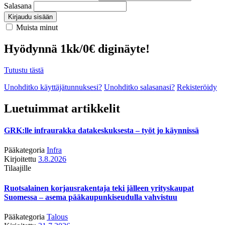
Salasana
Kirjaudu sisään
Muista minut
Hyödynnä 1kk/0€ diginäyte!
Tutustu tästä
Unohditko käyttäjätunnuksesi?
Unohditko salasanasi?
Rekisteröidy
Luetuimmat artikkelit
GRK:lle infraurakka datakeskuksesta – työt jo käynnissä
Pääkategoria
Infra
Kirjoitettu
3.8.2026
Tilaajille
Ruotsalainen korjausrakentaja teki jälleen yrityskaupat
Suomessa – asema pääkaupunkiseudulla vahvistuu
Pääkategoria
Talous