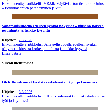
Ei kommentteja
artikkeliin VRJ:lle Väyläviraston tieurakka Oulusta
– Poikkimaantien parantaminen jatkuu
Sahateollisuudella edelleen synkät näkymät – kiusana korkea
puunhinta ja heikko kysyntä
Kirjoitettu
7.8.2026
Ei kommentteja
artikkeliin Sahateollisuudella edelleen synkät
näkymät – kiusana korkea puunhinta ja heikko kysyntä
Lisää uutisia
Viikon luetuimmat
GRK:lle infraurakka datakeskuksesta – työt jo käynnissä
Kirjoitettu
3.8.2026
Ei kommentteja
artikkeliin GRK:lle infraurakka datakeskuksesta –
työt jo käynnissä