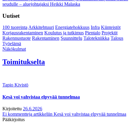
seudulle – aluejohtajaksi Heikki Malaska
Uutiset
100 tuoreinta
Arkkitehtuuri
Energiatehokkuus
Infra
Kiinteistöt
Korjausrakentaminen
Koulutus ja tutkimus
Pientalo
Projektit
Rakennustuote
Rakentaminen
Suunnittelu
Talotekniikka
Talous
Työelämä
Näkökulmat
Toimitukselta
Tapio Kivistö
Kesä voi vahvistaa elpyvää tunnelmaa
Kirjoitettu
26.6.2026
Ei kommentteja
artikkeliin Kesä voi vahvistaa elpyvää tunnelmaa
Pääkirjoitus