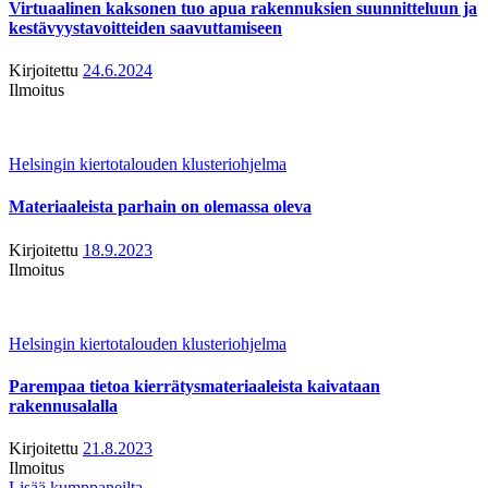
Virtuaalinen kaksonen tuo apua rakennuksien suunnitteluun ja
kestävyystavoitteiden saavuttamiseen
Kirjoitettu
24.6.2024
Ilmoitus
Helsingin kiertotalouden klusteriohjelma
Materiaaleista parhain on olemassa oleva
Kirjoitettu
18.9.2023
Ilmoitus
Helsingin kiertotalouden klusteriohjelma
Parempaa tietoa kierrätysmateriaaleista kaivataan
rakennusalalla
Kirjoitettu
21.8.2023
Ilmoitus
Lisää kumppaneilta