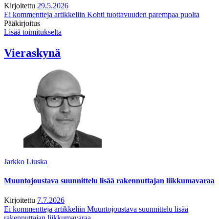
Kirjoitettu
29.5.2026
Ei kommentteja
artikkeliin Kohti tuottavuuden parempaa puolta
Pääkirjoitus
Lisää toimitukselta
Vieraskynä
Jarkko Liuska
Muuntojoustava suunnittelu lisää rakennuttajan liikkumavaraa
Kirjoitettu
7.7.2026
Ei kommentteja
artikkeliin Muuntojoustava suunnittelu lisää
rakennuttajan liikkumavaraa