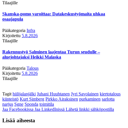
Tilaajille
Skanska-pomo varoittaa: Datakeskustyömaita uhkaa
osaajapula
Pääkategoria
Infra
Kirjoitettu
5.8.2026
Tilaajille
Rakennustyö Salminen laajentaa Turun seudulle –
aluejohtajaksi Heikki Malaska
Pääkategoria
Talous
Kirjoitettu
5.8.2026
Tilaajille
Tagit
hiilijalanjälki
Juhani Huuhtanen
Jyri Savolainen
kiertotalous
kiinteistö
Kurt Simberg
Pirkko Airaksinen
purkaminen
sarlotta
narjus
Sgne
Sponda
toimitila
Jaa Facebookissa
Jaa LinkedInissä
Lähetä linkki sähköpostilla
Lisää aiheesta