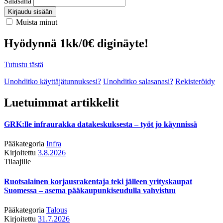
Salasana
Kirjaudu sisään
Muista minut
Hyödynnä 1kk/0€ diginäyte!
Tutustu tästä
Unohditko käyttäjätunnuksesi?
Unohditko salasanasi?
Rekisteröidy
Luetuimmat artikkelit
GRK:lle infraurakka datakeskuksesta – työt jo käynnissä
Pääkategoria
Infra
Kirjoitettu
3.8.2026
Tilaajille
Ruotsalainen korjausrakentaja teki jälleen yrityskaupat
Suomessa – asema pääkaupunkiseudulla vahvistuu
Pääkategoria
Talous
Kirjoitettu
31.7.2026