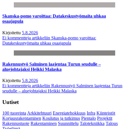
Skanska-pomo varoittaa: Datakeskustyömaita uhkaa
osaajapula
Kirjoitettu
5.8.2026
Ei kommentteja
artikkeliin Skanska-pomo varoittaa:
Datakeskustyömaita uhkaa osaajapula
Rakennustyö Salminen laajentaa Turun seudulle –
aluejohtajaksi Heikki Malaska
Kirjoitettu
5.8.2026
Ei kommentteja
artikkeliin Rakennustyö Salminen laajentaa Turun
seudulle – aluejohtajaksi Heikki Malaska
Uutiset
100 tuoreinta
Arkkitehtuuri
Energiatehokkuus
Infra
Kiinteistöt
Korjausrakentaminen
Koulutus ja tutkimus
Pientalo
Projektit
Rakennustuote
Rakentaminen
Suunnittelu
Talotekniikka
Talous
Työelämä