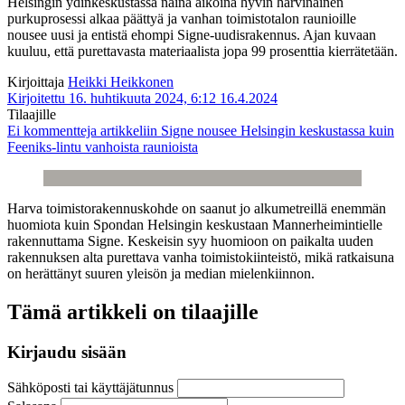
Helsingin ydinkeskustassa näinä aikoina hyvin harvinainen
purkuprosessi alkaa päättyä ja vanhan toimistotalon raunioille
nousee uusi ja entistä ehompi Signe-uudisrakennus. Ajan kuvaan
kuuluu, että purettavasta materiaalista jopa 99 prosenttia kierrätetään.
Kirjoittaja
Heikki Heikkonen
Kirjoitettu 16. huhtikuuta 2024, 6:12
16.4.2024
Tilaajille
Ei kommentteja
artikkeliin Signe nousee Helsingin keskustassa kuin
Feeniks-lintu vanhoista raunioista
Harva toimistorakennuskohde on saanut jo alkumetreillä enemmän
huomiota kuin Spondan Helsingin keskustaan Mannerheimintielle
rakennuttama Signe. Keskeisin syy huomioon on paikalta uuden
rakennuksen alta purettava vanha toimistokiinteistö, mikä ratkaisuna
on herättänyt suuren yleisön ja median mielenkiinnon.
Tämä artikkeli on tilaajille
Kirjaudu sisään
Sähköposti tai käyttäjätunnus