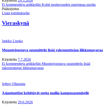
Kirjoitettu
29.5.2026
Ei kommentteja
artikkeliin Kohti tuottavuuden parempaa puolta
Pääkirjoitus
Lisää toimitukselta
Vieraskynä
Jarkko Liuska
Muuntojoustava suunnittelu lisää rakennuttajan liikkumavaraa
Kirjoitettu
7.7.2026
Ei kommentteja
artikkeliin Muuntojoustava suunnittelu lisää
rakennuttajan liikkumavaraa
Jethro Ollaranta
Asiantuntijat kehittävät uutta mallia kampusasumiselle
Kirjoitettu
29.6.2026