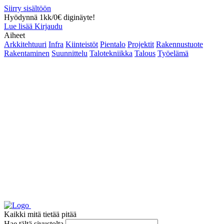
Siirry sisältöön
Hyödynnä 1kk/0€ diginäyte!
Lue lisää
Kirjaudu
Aiheet
Arkkitehtuuri
Infra
Kiinteistöt
Pientalo
Projektit
Rakennustuote
Rakentaminen
Suunnittelu
Talotekniikka
Talous
Työelämä
Kaikki mitä tietää pitää
Hae tältä sivustolta