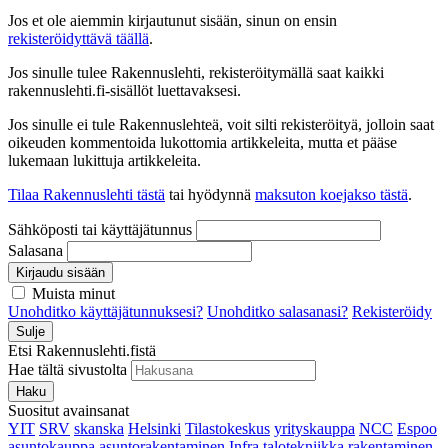
Jos et ole aiemmin kirjautunut sisään, sinun on ensin
rekisteröidyttävä täällä
.
Jos sinulle tulee Rakennuslehti, rekisteröitymällä saat kaikki
rakennuslehti.fi-sisällöt luettavaksesi.
Jos sinulle ei tule Rakennuslehteä, voit silti rekisteröityä, jolloin saat
oikeuden kommentoida lukottomia artikkeleita, mutta et pääse
lukemaan lukittuja artikkeleita.
Tilaa Rakennuslehti tästä
tai hyödynnä
maksuton koejakso tästä
.
Sähköposti tai käyttäjätunnus
Salasana
Kirjaudu sisään
Muista minut
Unohditko käyttäjätunnuksesi?
Unohditko salasanasi?
Rekisteröidy
Sulje
Etsi Rakennuslehti.fistä
Hae tältä sivustolta
Haku
Suositut avainsanat
YIT
SRV
skanska
Helsinki
Tilastokeskus
yrityskauppa
NCC
Espoo
asuntokauppa
asuntorakentaminen
Infra
talotekniikka
rakentaminen