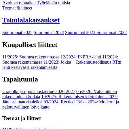
Avoimet työpaikat
Työelämän uutisia
Teemat & liitteet
Toimialakatsaukset
Suurimmat 2025
Suurimmat 2024
Suurimmat 2023
Suurimmat 2022
Kaupalliset liitteet
11/2025: Suomea rakentamassa
12/2024: INFRA-lehti
11/2024:
Suomea rakentamassa
11/2023: Jokka − Rakennusteollisuus RT:n
lehti kestävästä rakentamisesta
Tapahtumia
Urapolkuja-oppilaitoskiertue 2026-2027
05/2026: Vähähiilinen
rakentaminen & data
10/2025: Rakentamisen kiertotalous 2025:
Jätteistä materiaaleiksi
09/2024: Recticel Talks 2024: Moderni ja
paloturvallinen loiva katto
Teemat ja liitteet