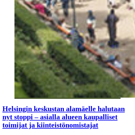
Helsingin keskustan alamäelle halutaan
nyt stoppi – asialla alueen kaupalliset
toimijat ja kiinteistönomistajat