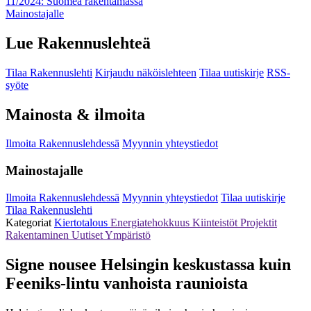
11/2024: Suomea rakentamassa
Mainostajalle
Lue Rakennuslehteä
Tilaa Rakennuslehti
Kirjaudu näköislehteen
Tilaa uutiskirje
RSS-
syöte
Mainosta & ilmoita
Ilmoita Rakennuslehdessä
Myynnin yhteystiedot
Mainostajalle
Ilmoita Rakennuslehdessä
Myynnin yhteystiedot
Tilaa uutiskirje
Tilaa Rakennuslehti
Kategoriat
Kiertotalous
Energiatehokkuus
Kiinteistöt
Projektit
Rakentaminen
Uutiset
Ympäristö
Signe nousee Helsingin keskustassa kuin
Feeniks-lintu vanhoista raunioista