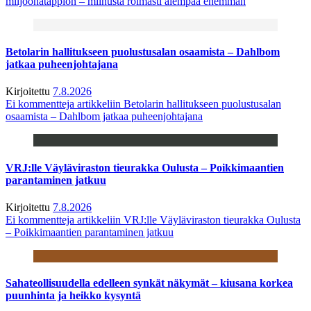
miljoonatappion – miinusta roimasti aiempaa enemmän
Betolarin hallitukseen puolustusalan osaamista – Dahlbom
jatkaa puheenjohtajana
Kirjoitettu
7.8.2026
Ei kommentteja
artikkeliin Betolarin hallitukseen puolustusalan
osaamista – Dahlbom jatkaa puheenjohtajana
VRJ:lle Väyläviraston tieurakka Oulusta – Poikkimaantien
parantaminen jatkuu
Kirjoitettu
7.8.2026
Ei kommentteja
artikkeliin VRJ:lle Väyläviraston tieurakka Oulusta
– Poikkimaantien parantaminen jatkuu
Sahateollisuudella edelleen synkät näkymät – kiusana korkea
puunhinta ja heikko kysyntä