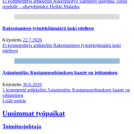
Ei kommentteja
artikkeliin Rakennustyö Salminen laajentaa Turun
seudulle – aluejohtajaksi Heikki Malaska
Rakentamisen työntekijämäärä laski edelleen
Kirjoitettu
22.7.2026
Ei kommentteja
artikkeliin Rakentamisen työntekijämäärä laski
edelleen
Asiantuntija: Kustannusohjauksen haaste on johtaminen
Kirjoitettu
30.6.2026
1 kommentti
artikkeliin Asiantuntija: Kustannusohjauksen haaste on
johtaminen
Lisää uutisia
Uusimmat työpaikat
Toimitusjohtaja