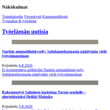
Näkökulmat
Toimitukselta
Vieraskynä
Kumppaniblogit
Työpaikat & työelämä
Työelämän uutisia
Starkin ammattilaiskysely: Suhdannekuopasta päädytään vielä
työvoimapulaan
Kirjoitettu
6.8.2026
Ei kommentteja
artikkeliin Starkin ammattilaiskysely:
Suhdannekuopasta päädytään vielä työvoimapulaan
Rakennustyö Salminen laajentaa Turun seudulle –
aluejohtajaksi Heikki Malaska
Kirjoitettu
5.8.2026