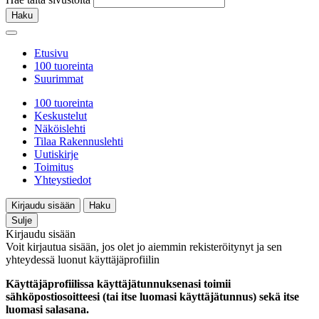
Haku
Etusivu
100 tuoreinta
Suurimmat
100 tuoreinta
Keskustelut
Näköislehti
Tilaa Rakennuslehti
Uutiskirje
Toimitus
Yhteystiedot
Kirjaudu sisään
Haku
Sulje
Kirjaudu sisään
Voit kirjautua sisään, jos olet jo aiemmin rekisteröitynyt ja sen
yhteydessä luonut käyttäjäprofiilin
Käyttäjäprofiilissa käyttäjätunnuksenasi toimii
sähköpostiosoitteesi (tai itse luomasi käyttäjätunnus) sekä itse
luomasi salasana.