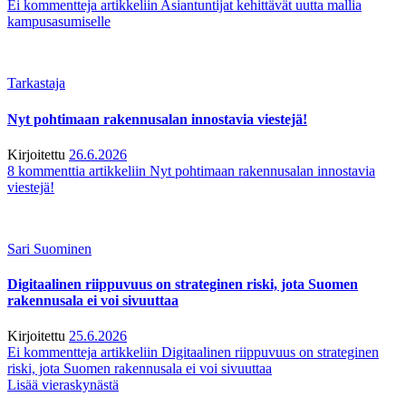
Ei kommentteja
artikkeliin Asiantuntijat kehittävät uutta mallia
kampusasumiselle
Tarkastaja
Nyt pohtimaan rakennusalan innostavia viestejä!
Kirjoitettu
26.6.2026
8 kommenttia
artikkeliin Nyt pohtimaan rakennusalan innostavia
viestejä!
Sari Suominen
Digitaalinen riippuvuus on strateginen riski, jota Suomen
rakennusala ei voi sivuuttaa
Kirjoitettu
25.6.2026
Ei kommentteja
artikkeliin Digitaalinen riippuvuus on strateginen
riski, jota Suomen rakennusala ei voi sivuuttaa
Lisää vieraskynästä