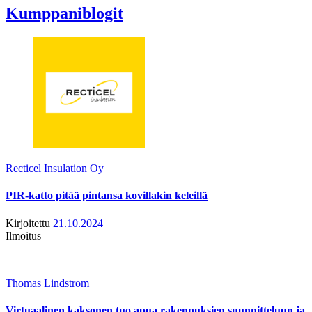
Kumppaniblogit
Recticel Insulation Oy
PIR-katto pitää pintansa kovillakin keleillä
Kirjoitettu
21.10.2024
Ilmoitus
Thomas Lindstrom
Virtuaalinen kaksonen tuo apua rakennuksien suunnitteluun ja