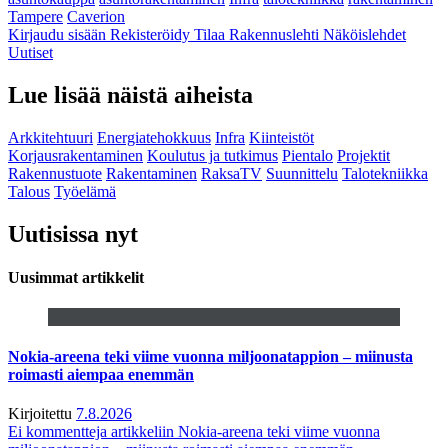
Tampere
Caverion
Kirjaudu sisään
Rekisteröidy
Tilaa Rakennuslehti
Näköislehdet
Uutiset
Lue lisää näistä aiheista
Arkkitehtuuri
Energiatehokkuus
Infra
Kiinteistöt
Korjausrakentaminen
Koulutus ja tutkimus
Pientalo
Projektit
Rakennustuote
Rakentaminen
RaksaTV
Suunnittelu
Talotekniikka
Talous
Työelämä
Uutisissa nyt
Uusimmat artikkelit
Nokia-areena teki viime vuonna miljoonatappion – miinusta
roimasti aiempaa enemmän
Kirjoitettu
7.8.2026
Ei kommentteja
artikkeliin Nokia-areena teki viime vuonna