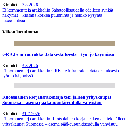
Kirjoitettu
7.8.2026
Ei kommentteja
artikkeliin Sahateollisuudella edelleen synkät
näkymät – kiusana korkea puunhinta ja heikko kysyntä
Lisää uutisia
Viikon luetuimmat
GRK:lle infraurakka datakeskuksesta – työt jo käynnissä
Kirjoitettu
3.8.2026
Ei kommentteja
artikkeliin GRK:lle infraurakka datakeskuksesta –
työt jo käynnissä
Ruotsalainen korjausrakentaja teki jälleen yrityskaupat
Suomessa – asema pääkaupunkiseudulla vahvistuu
Kirjoitettu
31.7.2026
Ei kommentteja
artikkeliin Ruotsalainen korjausrakentaja teki jälleen
yrityskaupat Suomessa – asema pääkaupunkiseudulla vahvistuu