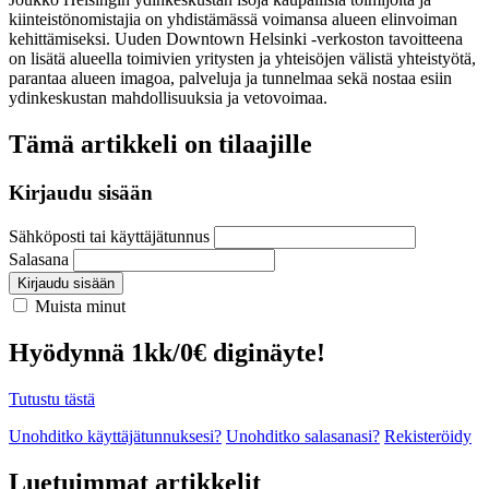
kiinteistönomistajia on yhdistämässä voimansa alueen elinvoiman
kehittämiseksi. Uuden Downtown Helsinki -verkoston tavoitteena
on lisätä alueella toimivien yritysten ja yhteisöjen välistä yhteistyötä,
parantaa alueen imagoa, palveluja ja tunnelmaa sekä nostaa esiin
ydinkeskustan mahdollisuuksia ja vetovoimaa.
Tämä artikkeli on tilaajille
Kirjaudu sisään
Sähköposti tai käyttäjätunnus
Salasana
Kirjaudu sisään
Muista minut
Hyödynnä 1kk/0€ diginäyte!
Tutustu tästä
Unohditko käyttäjätunnuksesi?
Unohditko salasanasi?
Rekisteröidy
Luetuimmat artikkelit