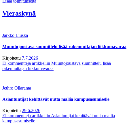
Lisää toimitukselta
Vieraskynä
Jarkko Liuska
Muuntojoustava suunnittelu lisää rakennuttajan liikkumavaraa
Kirjoitettu
7.7.2026
Ei kommentteja
artikkeliin Muuntojoustava suunnittelu lisää
rakennuttajan liikkumavaraa
Jethro Ollaranta
Asiantuntijat kehittävät uutta mallia kampusasumiselle
Kirjoitettu
29.6.2026
Ei kommentteja
artikkeliin Asiantuntijat kehittävät uutta mallia
kampusasumiselle