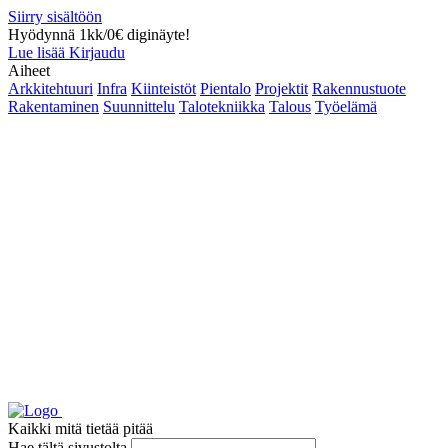
Siirry sisältöön
Hyödynnä 1kk/0€ diginäyte!
Lue lisää
Kirjaudu
Aiheet
Arkkitehtuuri
Infra
Kiinteistöt
Pientalo
Projektit
Rakennustuote
Rakentaminen
Suunnittelu
Talotekniikka
Talous
Työelämä
Kaikki mitä tietää pitää
Hae tältä sivustolta