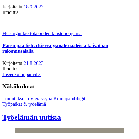
Kirjoitettu
18.9.2023
Ilmoitus
Helsingin kiertotalouden klusteriohjelma
Parempaa tietoa kierrätysmateriaaleista kaivataan
rakennusalalla
Kirjoitettu
21.8.2023
Ilmoitus
Lisää kumppaneilta
Näkökulmat
Toimitukselta
Vieraskynä
Kumppaniblogit
Työpaikat & työelämä
Työelämän uutisia