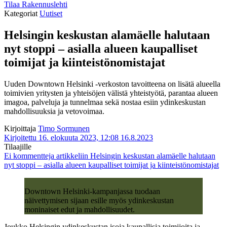
Tilaa Rakennuslehti
Kategoriat
Uutiset
Helsingin keskustan alamäelle halutaan
nyt stoppi – asialla alueen kaupalliset
toimijat ja kiinteistönomistajat
Uuden Downtown Helsinki -verkoston tavoitteena on lisätä alueella
toimivien yritysten ja yhteisöjen välistä yhteistyötä, parantaa alueen
imagoa, palveluja ja tunnelmaa sekä nostaa esiin ydinkeskustan
mahdollisuuksia ja vetovoimaa.
Kirjoittaja
Timo Sormunen
Kirjoitettu 16. elokuuta 2023, 12:08
16.8.2023
Tilaajille
Ei kommentteja
artikkeliin Helsingin keskustan alamäelle halutaan
nyt stoppi – asialla alueen kaupalliset toimijat ja kiinteistönomistajat
Downtown Helsinki-kampanjassa tuodaan
näivettymisen sijaan esille myös ydinkeskustan
moninaiset edut ja mahdollisuudet.
Joukko Helsingin ydinkeskustan isoja kaupallisia toimijoita ja