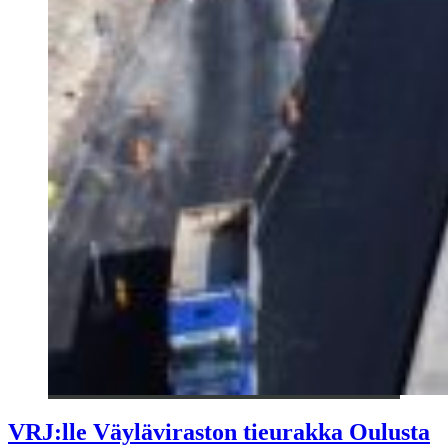
VRJ:lle Väyläviraston tieurakka Oulusta