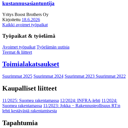
kustannusasiantuntija
Yritys
Boost Brothers Oy
Kirjoitettu
18.6.2026
Kaikki avoimet työpaikat
Työpaikat & työelämä
Avoimet työpaikat
Työelämän uutisia
Teemat & liitteet
Toimialakatsaukset
Suurimmat 2025
Suurimmat 2024
Suurimmat 2023
Suurimmat 2022
Kaupalliset liitteet
11/2025: Suomea rakentamassa
12/2024: INFRA-lehti
11/2024:
Suomea rakentamassa
11/2023: Jokka − Rakennusteollisuus RT:n
lehti kestävästä rakentamisesta
Tapahtumia