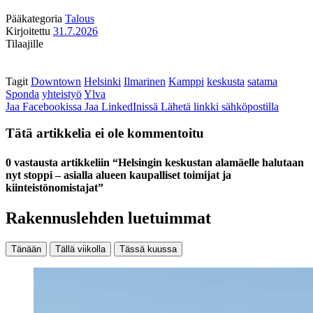
Pääkategoria
Talous
Kirjoitettu
31.7.2026
Tilaajille
Tagit
Downtown
Helsinki
Ilmarinen
Kamppi
keskusta
satama
Sponda
yhteistyö
Ylva
Jaa Facebookissa
Jaa LinkedInissä
Lähetä linkki sähköpostilla
Tätä artikkelia ei ole kommentoitu
0 vastausta artikkeliin “Helsingin keskustan alamäelle halutaan
nyt stoppi – asialla alueen kaupalliset toimijat ja
kiinteistönomistajat”
Rakennuslehden luetuimmat
Tänään
Tällä viikolla
Tässä kuussa