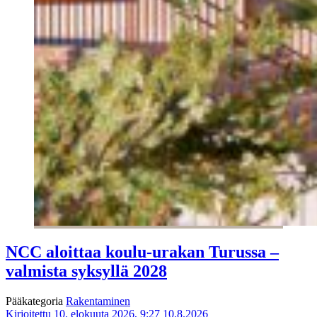
NCC aloittaa koulu-urakan Turussa –
valmista syksyllä 2028
Pääkategoria
Rakentaminen
Kirjoitettu 10. elokuuta 2026, 9:27
10.8.2026