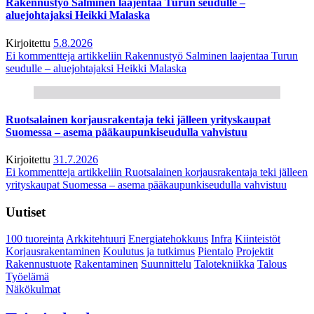
Rakennustyö Salminen laajentaa Turun seudulle –
aluejohtajaksi Heikki Malaska
Kirjoitettu
5.8.2026
Ei kommentteja
artikkeliin Rakennustyö Salminen laajentaa Turun
seudulle – aluejohtajaksi Heikki Malaska
Ruotsalainen korjausrakentaja teki jälleen yrityskaupat
Suomessa – asema pääkaupunkiseudulla vahvistuu
Kirjoitettu
31.7.2026
Ei kommentteja
artikkeliin Ruotsalainen korjausrakentaja teki jälleen
yrityskaupat Suomessa – asema pääkaupunkiseudulla vahvistuu
Uutiset
100 tuoreinta
Arkkitehtuuri
Energiatehokkuus
Infra
Kiinteistöt
Korjausrakentaminen
Koulutus ja tutkimus
Pientalo
Projektit
Rakennustuote
Rakentaminen
Suunnittelu
Talotekniikka
Talous
Työelämä
Näkökulmat