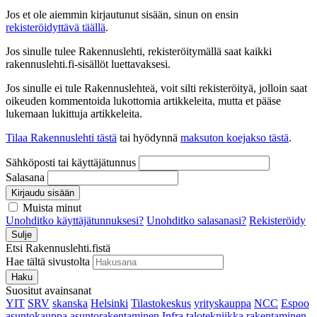
Jos et ole aiemmin kirjautunut sisään, sinun on ensin
rekisteröidyttävä täällä
.
Jos sinulle tulee Rakennuslehti, rekisteröitymällä saat kaikki
rakennuslehti.fi-sisällöt luettavaksesi.
Jos sinulle ei tule Rakennuslehteä, voit silti rekisteröityä, jolloin saat
oikeuden kommentoida lukottomia artikkeleita, mutta et pääse
lukemaan lukittuja artikkeleita.
Tilaa Rakennuslehti tästä
tai hyödynnä
maksuton koejakso tästä
.
Sähköposti tai käyttäjätunnus
Salasana
Kirjaudu sisään
Muista minut
Unohditko käyttäjätunnuksesi?
Unohditko salasanasi?
Rekisteröidy
Sulje
Etsi Rakennuslehti.fistä
Hae tältä sivustolta
Haku
Suositut avainsanat
YIT
SRV
skanska
Helsinki
Tilastokeskus
yrityskauppa
NCC
Espoo
asuntokauppa
asuntorakentaminen
Infra
talotekniikka
rakentaminen