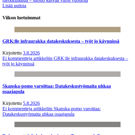
merkkipaalua – suosio kasvaa vuosi vuodelta
Lisää uutisia
Viikon luetuimmat
GRK:lle infraurakka datakeskuksesta – työt jo käynnissä
Kirjoitettu
3.8.2026
Ei kommentteja
artikkeliin GRK:lle infraurakka datakeskuksesta –
työt jo käynnissä
Skanska-pomo varoittaa: Datakeskustyömaita uhkaa
osaajapula
Kirjoitettu
5.8.2026
Ei kommentteja
artikkeliin Skanska-pomo varoittaa:
Datakeskustyömaita uhkaa osaajapula