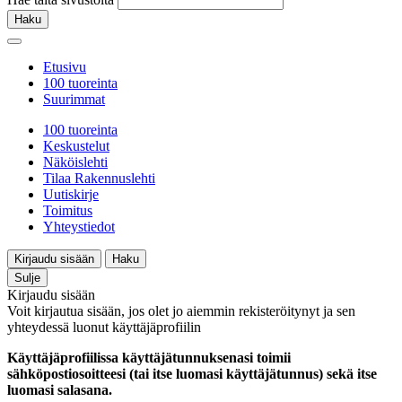
Haku
Etusivu
100 tuoreinta
Suurimmat
100 tuoreinta
Keskustelut
Näköislehti
Tilaa Rakennuslehti
Uutiskirje
Toimitus
Yhteystiedot
Kirjaudu sisään
Haku
Sulje
Kirjaudu sisään
Voit kirjautua sisään, jos olet jo aiemmin rekisteröitynyt ja sen
yhteydessä luonut käyttäjäprofiilin
Käyttäjäprofiilissa käyttäjätunnuksenasi toimii
sähköpostiosoitteesi (tai itse luomasi käyttäjätunnus) sekä itse
luomasi salasana.