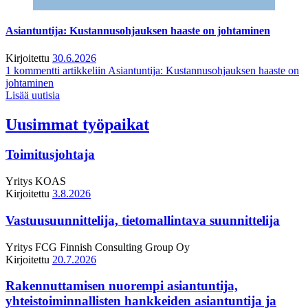
Asiantuntija: Kustannusohjauksen haaste on johtaminen
Kirjoitettu
30.6.2026
1 kommentti
artikkeliin Asiantuntija: Kustannusohjauksen haaste on
johtaminen
Lisää uutisia
Uusimmat työpaikat
Toimitusjohtaja
Yritys
KOAS
Kirjoitettu
3.8.2026
Vastuusuunnittelija, tietomallintava suunnittelija
Yritys
FCG Finnish Consulting Group Oy
Kirjoitettu
20.7.2026
Rakennuttamisen nuorempi asiantuntija,
yhteistoiminnallisten hankkeiden asiantuntija ja