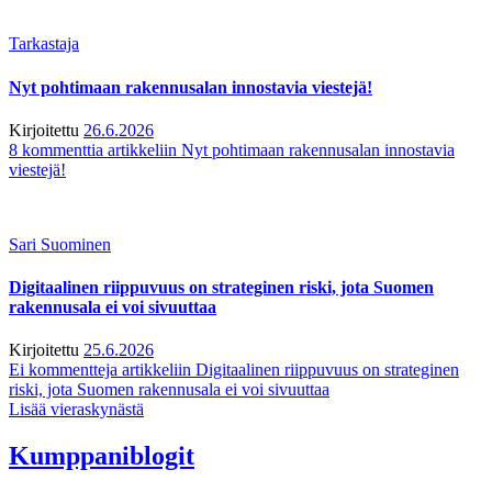
Tarkastaja
Nyt pohtimaan rakennusalan innostavia viestejä!
Kirjoitettu
26.6.2026
8 kommenttia
artikkeliin Nyt pohtimaan rakennusalan innostavia
viestejä!
Sari Suominen
Digitaalinen riippuvuus on strateginen riski, jota Suomen
rakennusala ei voi sivuuttaa
Kirjoitettu
25.6.2026
Ei kommentteja
artikkeliin Digitaalinen riippuvuus on strateginen
riski, jota Suomen rakennusala ei voi sivuuttaa
Lisää vieraskynästä
Kumppaniblogit