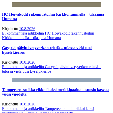
HC Hoivakodit rakennustöihin Kirkkonummella – tilaajana
Humana
Kirjoitettu
10.8.2026
Ei kommentteja
artikkeliin HC Hoivakodit rakennustöihin
Kirkkonummella – tilaajana Humana
Gasgrid päivitti vetyverkon reittiä – tulossa vielä uusi
kyselykierros
Kirjoitettu
10.8.2026
Ei kommentteja
artikkeliin Gasgrid päivitti vetyverkon reittiä –
tulossa vielä uusi kyselykierros
Tampereen ratikka rikkoi kaksi merkkipaalua – suosio kasvaa
vuosi vuodelta
Kirjoitettu
10.8.2026
Ei kommentteja
artikkeliin Tampereen ratikka rikkoi kaksi