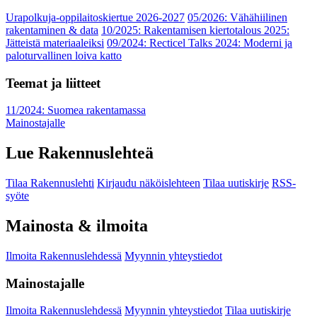
Urapolkuja-oppilaitoskiertue 2026-2027
05/2026: Vähähiilinen
rakentaminen & data
10/2025: Rakentamisen kiertotalous 2025:
Jätteistä materiaaleiksi
09/2024: Recticel Talks 2024: Moderni ja
paloturvallinen loiva katto
Teemat ja liitteet
11/2024: Suomea rakentamassa
Mainostajalle
Lue Rakennuslehteä
Tilaa Rakennuslehti
Kirjaudu näköislehteen
Tilaa uutiskirje
RSS-
syöte
Mainosta & ilmoita
Ilmoita Rakennuslehdessä
Myynnin yhteystiedot
Mainostajalle
Ilmoita Rakennuslehdessä
Myynnin yhteystiedot
Tilaa uutiskirje