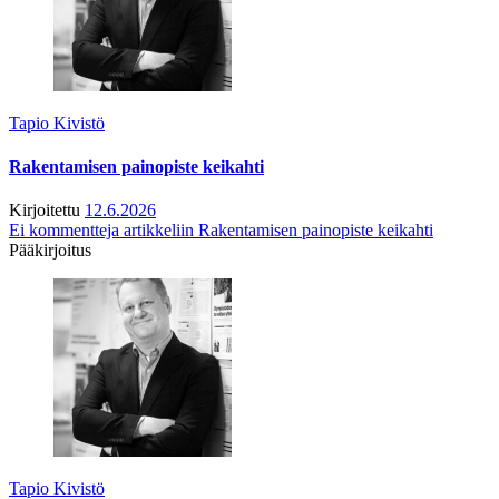
Tapio Kivistö
Rakentamisen painopiste keikahti
Kirjoitettu
12.6.2026
Ei kommentteja
artikkeliin Rakentamisen painopiste keikahti
Pääkirjoitus
Tapio Kivistö