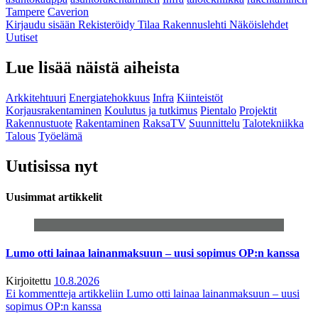
Tampere
Caverion
Kirjaudu sisään
Rekisteröidy
Tilaa Rakennuslehti
Näköislehdet
Uutiset
Lue lisää näistä aiheista
Arkkitehtuuri
Energiatehokkuus
Infra
Kiinteistöt
Korjausrakentaminen
Koulutus ja tutkimus
Pientalo
Projektit
Rakennustuote
Rakentaminen
RaksaTV
Suunnittelu
Talotekniikka
Talous
Työelämä
Uutisissa nyt
Uusimmat artikkelit
Lumo otti lainaa lainanmaksuun – uusi sopimus OP:n kanssa
Kirjoitettu
10.8.2026
Ei kommentteja
artikkeliin Lumo otti lainaa lainanmaksuun – uusi
sopimus OP:n kanssa