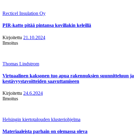
Recticel Insulation Oy
PIR-katto pitää pintansa kovillakin keleillä
Kirjoitettu
21.10.2024
Ilmoitus
Thomas Lindstrom
Virtuaalinen kaksonen tuo apua rakennuksien suunnitteluun ja
kestävyystavoitteiden saavuttamiseen
Kirjoitettu
24.6.2024
Ilmoitus
Helsingin kiertotalouden klusteriohjelma
Materiaaleista parhain on olemassa oleva