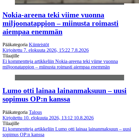
Nokia-areena teki viime vuonna
miljoonatappion – miinusta roimasti
aiempaa enemmän
Pääkategoria
Kiinteistöt
Kirjoitettu 7. elokuuta 2026, 15:22
7.8.2026
Tilaajille
Ei kommentteja
artikkeliin Nokia-areena teki viime vuonna
miljoonatappion – miinusta roimasti aiempaa enemmän
Lumo otti lainaa lainanmaksuun – uusi
sopimus OP:n kanssa
Pääkategoria
Talous
Kirjoitettu 10. elokuuta 2026, 13:12
10.8.2026
Tilaajille
Ei kommentteja
artikkeliin Lumo otti lainaa lainanmaksuun – uusi
sopimus OP:n kanssa