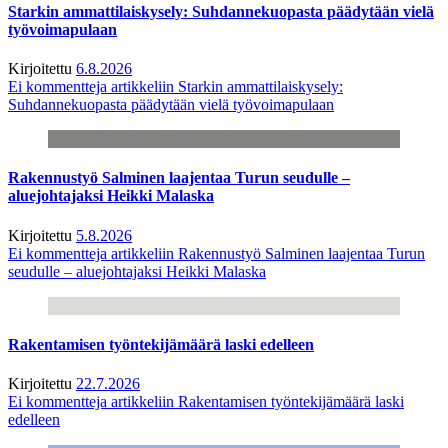
Starkin ammattilaiskysely: Suhdannekuopasta päädytään vielä
työvoimapulaan
Kirjoitettu
6.8.2026
Ei kommentteja
artikkeliin Starkin ammattilaiskysely:
Suhdannekuopasta päädytään vielä työvoimapulaan
Rakennustyö Salminen laajentaa Turun seudulle –
aluejohtajaksi Heikki Malaska
Kirjoitettu
5.8.2026
Ei kommentteja
artikkeliin Rakennustyö Salminen laajentaa Turun
seudulle – aluejohtajaksi Heikki Malaska
Rakentamisen työntekijämäärä laski edelleen
Kirjoitettu
22.7.2026
Ei kommentteja
artikkeliin Rakentamisen työntekijämäärä laski
edelleen