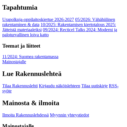
Tapahtumia
Urapolkuja-oppilaitoskiertue 2026-2027
05/2026: Vähähiilinen
rakentaminen & data
10/2025: Rakentamisen kiertotalous 2025:
Jätteistä materiaaleiksi
09/2024: Recticel Talks 2024: Moderni ja
paloturvallinen loiva katto
Teemat ja liitteet
11/2024: Suomea rakentamassa
Mainostajalle
Lue Rakennuslehteä
Tilaa Rakennuslehti
Kirjaudu näköislehteen
Tilaa uutiskirje
RSS-
syöte
Mainosta & ilmoita
Ilmoita Rakennuslehdessä
Myynnin yhteystiedot
Mainostajalle