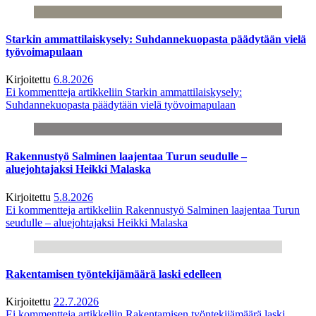
Starkin ammattilaiskysely: Suhdannekuopasta päädytään vielä
työvoimapulaan
Kirjoitettu
6.8.2026
Ei kommentteja
artikkeliin Starkin ammattilaiskysely:
Suhdannekuopasta päädytään vielä työvoimapulaan
Rakennustyö Salminen laajentaa Turun seudulle –
aluejohtajaksi Heikki Malaska
Kirjoitettu
5.8.2026
Ei kommentteja
artikkeliin Rakennustyö Salminen laajentaa Turun
seudulle – aluejohtajaksi Heikki Malaska
Rakentamisen työntekijämäärä laski edelleen
Kirjoitettu
22.7.2026
Ei kommentteja
artikkeliin Rakentamisen työntekijämäärä laski