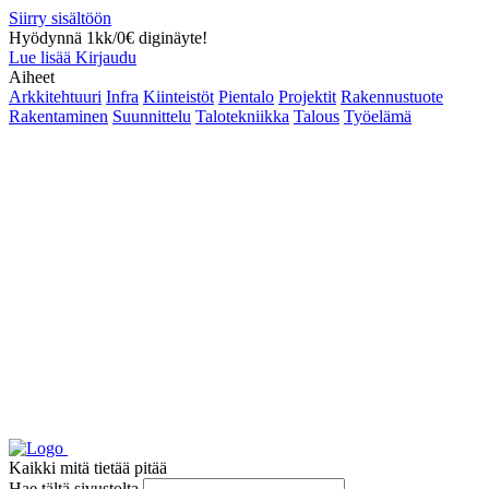
Siirry sisältöön
Hyödynnä 1kk/0€ diginäyte!
Lue lisää
Kirjaudu
Aiheet
Arkkitehtuuri
Infra
Kiinteistöt
Pientalo
Projektit
Rakennustuote
Rakentaminen
Suunnittelu
Talotekniikka
Talous
Työelämä
Kaikki mitä tietää pitää
Hae tältä sivustolta