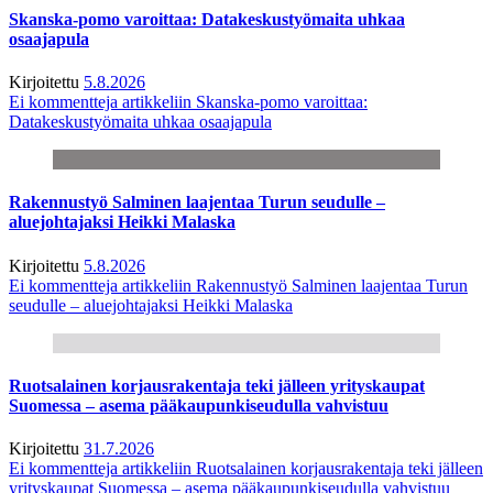
Skanska-pomo varoittaa: Datakeskustyömaita uhkaa
osaajapula
Kirjoitettu
5.8.2026
Ei kommentteja
artikkeliin Skanska-pomo varoittaa:
Datakeskustyömaita uhkaa osaajapula
Rakennustyö Salminen laajentaa Turun seudulle –
aluejohtajaksi Heikki Malaska
Kirjoitettu
5.8.2026
Ei kommentteja
artikkeliin Rakennustyö Salminen laajentaa Turun
seudulle – aluejohtajaksi Heikki Malaska
Ruotsalainen korjausrakentaja teki jälleen yrityskaupat
Suomessa – asema pääkaupunkiseudulla vahvistuu
Kirjoitettu
31.7.2026
Ei kommentteja
artikkeliin Ruotsalainen korjausrakentaja teki jälleen
yrityskaupat Suomessa – asema pääkaupunkiseudulla vahvistuu