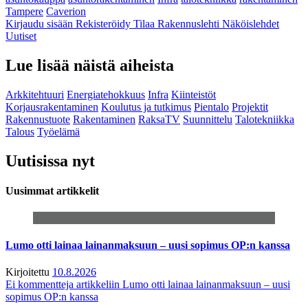
Tampere
Caverion
Kirjaudu sisään
Rekisteröidy
Tilaa Rakennuslehti
Näköislehdet
Uutiset
Lue lisää näistä aiheista
Arkkitehtuuri
Energiatehokkuus
Infra
Kiinteistöt
Korjausrakentaminen
Koulutus ja tutkimus
Pientalo
Projektit
Rakennustuote
Rakentaminen
RaksaTV
Suunnittelu
Talotekniikka
Talous
Työelämä
Uutisissa nyt
Uusimmat artikkelit
Lumo otti lainaa lainanmaksuun – uusi sopimus OP:n kanssa
Kirjoitettu
10.8.2026
Ei kommentteja
artikkeliin Lumo otti lainaa lainanmaksuun – uusi
sopimus OP:n kanssa