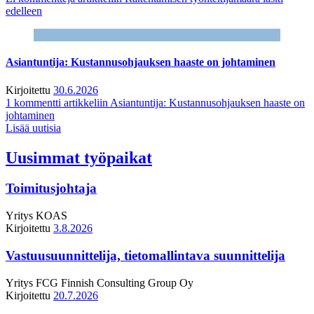
edelleen
Asiantuntija: Kustannusohjauksen haaste on johtaminen
Kirjoitettu
30.6.2026
1 kommentti
artikkeliin Asiantuntija: Kustannusohjauksen haaste on
johtaminen
Lisää uutisia
Uusimmat työpaikat
Toimitusjohtaja
Yritys
KOAS
Kirjoitettu
3.8.2026
Vastuusuunnittelija, tietomallintava suunnittelija
Yritys
FCG Finnish Consulting Group Oy
Kirjoitettu
20.7.2026