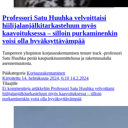
Professori Satu Huuhka velvoittaisi
hiilijalanjälkitarkasteluun myös
kaavoituksessa – silloin purkaminenkin
voisi olla hyväksyttävämpää
Tampereen yliopiston korjausrakentamisen tenure track -professori
Satu Huuhka perää kaupunkisuunnittelussa ja rakennusalalla
asennemuutosta.
Pääkategoria
Korjausrakentaminen
Kirjoitettu 14. helmikuuta 2024, 6:10
14.2.2024
Tilaajille
Ei kommentteja
artikkeliin Professori Satu Huuhka velvoittaisi
hiilijalanjälkitarkasteluun myös kaavoituksessa – silloin
purkaminenkin voisi olla hyväksyttävämpää