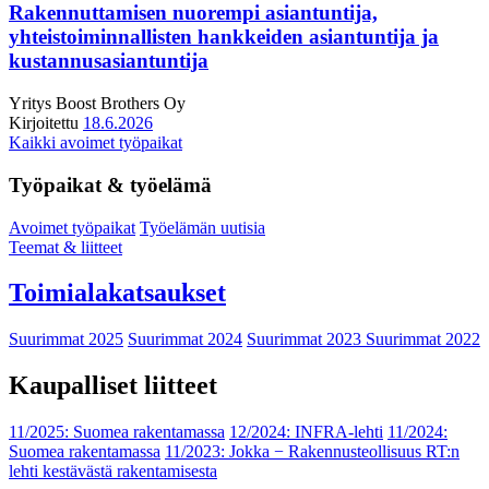
Rakennuttamisen nuorempi asiantuntija,
yhteistoiminnallisten hankkeiden asiantuntija ja
kustannusasiantuntija
Yritys
Boost Brothers Oy
Kirjoitettu
18.6.2026
Kaikki avoimet työpaikat
Työpaikat & työelämä
Avoimet työpaikat
Työelämän uutisia
Teemat & liitteet
Toimialakatsaukset
Suurimmat 2025
Suurimmat 2024
Suurimmat 2023
Suurimmat 2022
Kaupalliset liitteet
11/2025: Suomea rakentamassa
12/2024: INFRA-lehti
11/2024:
Suomea rakentamassa
11/2023: Jokka − Rakennusteollisuus RT:n
lehti kestävästä rakentamisesta