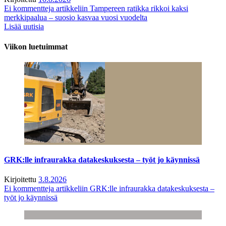
Ei kommentteja
artikkeliin Tampereen ratikka rikkoi kaksi
merkkipaalua – suosio kasvaa vuosi vuodelta
Lisää uutisia
Viikon luetuimmat
GRK:lle infraurakka datakeskuksesta – työt jo käynnissä
Kirjoitettu
3.8.2026
Ei kommentteja
artikkeliin GRK:lle infraurakka datakeskuksesta –
työt jo käynnissä