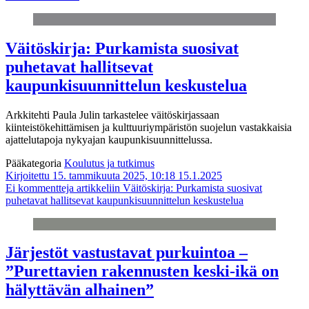
Väitöskirja: Purkamista suosivat
puhetavat hallitsevat
kaupunkisuunnittelun keskustelua
Arkkitehti Paula Julin tarkastelee väitöskirjassaan
kiinteistökehittämisen ja kulttuuriympäristön suojelun vastakkaisia
ajattelutapoja nykyajan kaupunkisuunnittelussa.
Pääkategoria
Koulutus ja tutkimus
Kirjoitettu 15. tammikuuta 2025, 10:18
15.1.2025
Ei kommentteja
artikkeliin Väitöskirja: Purkamista suosivat
puhetavat hallitsevat kaupunkisuunnittelun keskustelua
Järjestöt vastustavat purkuintoa –
”Purettavien rakennusten keski-ikä on
hälyttävän alhainen”