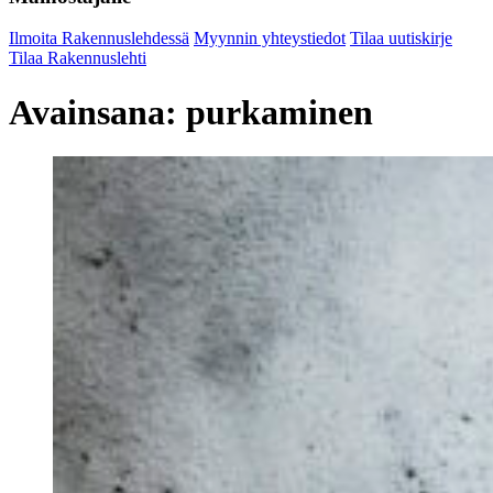
Ilmoita Rakennuslehdessä
Myynnin yhteystiedot
Tilaa uutiskirje
Tilaa Rakennuslehti
Avainsana:
purkaminen