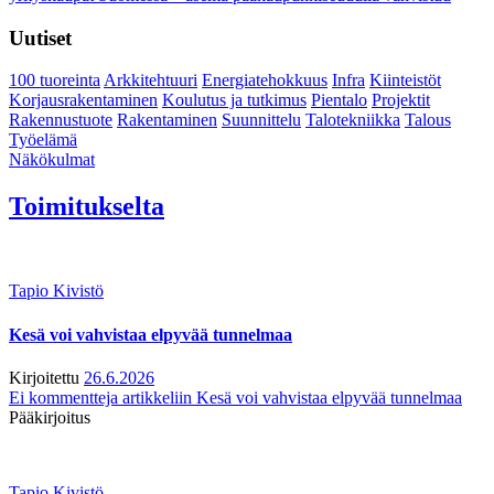
Uutiset
100 tuoreinta
Arkkitehtuuri
Energiatehokkuus
Infra
Kiinteistöt
Korjausrakentaminen
Koulutus ja tutkimus
Pientalo
Projektit
Rakennustuote
Rakentaminen
Suunnittelu
Talotekniikka
Talous
Työelämä
Näkökulmat
Toimitukselta
Tapio Kivistö
Kesä voi vahvistaa elpyvää tunnelmaa
Kirjoitettu
26.6.2026
Ei kommentteja
artikkeliin Kesä voi vahvistaa elpyvää tunnelmaa
Pääkirjoitus
Tapio Kivistö