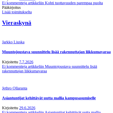
Ei kommentteja
artikkeliin Kohti tuottavuuden parempaa puolta
Pääkirjoitus
Lisää toimitukselta
Vieraskynä
Jarkko Liuska
Muuntojoustava suunnittelu lisää rakennuttajan liikkumavaraa
Kirjoitettu
7.7.2026
Ei kommentteja
artikkeliin Muuntojoustava suunnittelu lisää
rakennuttajan liikkumavaraa
Jethro Ollaranta
Asiantuntijat kehittävät uutta mallia kampusasumiselle
Kirjoitettu
29.6.2026
Ei kommentteja
artikkeliin Asiantuntijat kehittävät uutta mallia