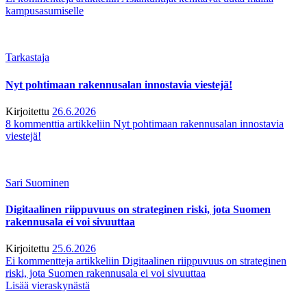
kampusasumiselle
Tarkastaja
Nyt pohtimaan rakennusalan innostavia viestejä!
Kirjoitettu
26.6.2026
8 kommenttia
artikkeliin Nyt pohtimaan rakennusalan innostavia
viestejä!
Sari Suominen
Digitaalinen riippuvuus on strateginen riski, jota Suomen
rakennusala ei voi sivuuttaa
Kirjoitettu
25.6.2026
Ei kommentteja
artikkeliin Digitaalinen riippuvuus on strateginen
riski, jota Suomen rakennusala ei voi sivuuttaa
Lisää vieraskynästä