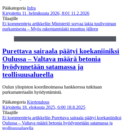
Pääkategoria
Infra
Kirjoitettu 11. helmikuuta 2026, 8:01
11.2.2026
Tilaajille
Ei kommentteja
artikkeliin Ministeriö sorvaa lakia tuulivoiman
purkamisesta – Myös rakentamislaki muuttuu jälleen
Purettava sairaala päätyi koekaniiniksi
Oulussa – Valtava määrä betonia
hyödynnetään satamassa ja
teollisuusalueella
Oulun yliopiston koordinoimassa hankkeessa tutkitaan
purkumateriaalin hyödyntämistä.
Pääkategoria
Kiertotalous
Kirjoitettu 18. elokuuta 2025, 6:00
18.8.2025
Tilaajille
Ei kommentteja
artikkeliin Purettava sairaala päätyi koekaniiniksi
Oulussa – Valtava määrä betonia hyödynnetään satamassa ja
teollisuusalueella