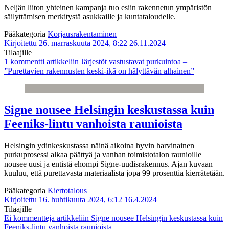
Neljän liiton yhteinen kampanja tuo esiin rakennetun ympäristön
säilyttämisen merkitystä asukkaille ja kuntataloudelle.
Pääkategoria
Korjausrakentaminen
Kirjoitettu 26. marraskuuta 2024, 8:22
26.11.2024
Tilaajille
1 kommentti
artikkeliin Järjestöt vastustavat purkuintoa –
”Purettavien rakennusten keski-ikä on hälyttävän alhainen”
Signe nousee Helsingin keskustassa kuin
Feeniks-lintu vanhoista raunioista
Helsingin ydinkeskustassa näinä aikoina hyvin harvinainen
purkuprosessi alkaa päättyä ja vanhan toimistotalon raunioille
nousee uusi ja entistä ehompi Signe-uudisrakennus. Ajan kuvaan
kuuluu, että purettavasta materiaalista jopa 99 prosenttia kierrätetään.
Pääkategoria
Kiertotalous
Kirjoitettu 16. huhtikuuta 2024, 6:12
16.4.2024
Tilaajille
Ei kommentteja
artikkeliin Signe nousee Helsingin keskustassa kuin
Feeniks-lintu vanhoista raunioista