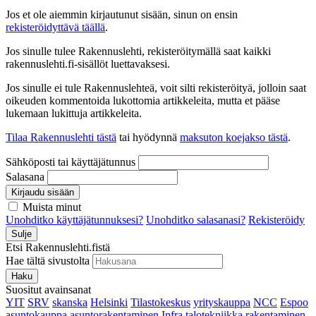
Jos et ole aiemmin kirjautunut sisään, sinun on ensin
rekisteröidyttävä täällä
.
Jos sinulle tulee Rakennuslehti, rekisteröitymällä saat kaikki
rakennuslehti.fi-sisällöt luettavaksesi.
Jos sinulle ei tule Rakennuslehteä, voit silti rekisteröityä, jolloin saat
oikeuden kommentoida lukottomia artikkeleita, mutta et pääse
lukemaan lukittuja artikkeleita.
Tilaa Rakennuslehti tästä
tai hyödynnä
maksuton koejakso tästä
.
Sähköposti tai käyttäjätunnus
Salasana
Kirjaudu sisään
Muista minut
Unohditko käyttäjätunnuksesi?
Unohditko salasanasi?
Rekisteröidy
Sulje
Etsi Rakennuslehti.fistä
Hae tältä sivustolta
Haku
Suositut avainsanat
YIT
SRV
skanska
Helsinki
Tilastokeskus
yrityskauppa
NCC
Espoo
asuntokauppa
asuntorakentaminen
Infra
talotekniikka
rakentaminen