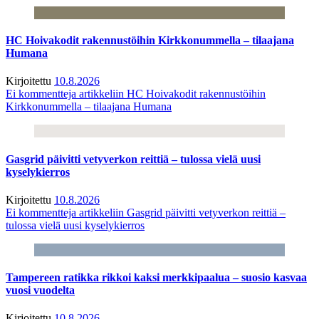
HC Hoivakodit rakennustöihin Kirkkonummella – tilaajana
Humana
Kirjoitettu
10.8.2026
Ei kommentteja
artikkeliin HC Hoivakodit rakennustöihin
Kirkkonummella – tilaajana Humana
Gasgrid päivitti vetyverkon reittiä – tulossa vielä uusi
kyselykierros
Kirjoitettu
10.8.2026
Ei kommentteja
artikkeliin Gasgrid päivitti vetyverkon reittiä –
tulossa vielä uusi kyselykierros
Tampereen ratikka rikkoi kaksi merkkipaalua – suosio kasvaa
vuosi vuodelta
Kirjoitettu
10.8.2026