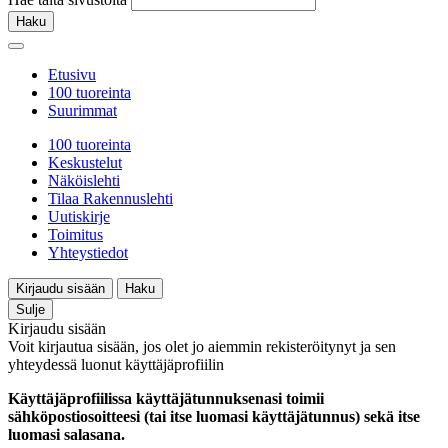
Haku
Etusivu
100 tuoreinta
Suurimmat
100 tuoreinta
Keskustelut
Näköislehti
Tilaa Rakennuslehti
Uutiskirje
Toimitus
Yhteystiedot
Kirjaudu sisään
Haku
Sulje
Kirjaudu sisään
Voit kirjautua sisään, jos olet jo aiemmin rekisteröitynyt ja sen
yhteydessä luonut käyttäjäprofiilin
Käyttäjäprofiilissa käyttäjätunnuksenasi toimii
sähköpostiosoitteesi (tai itse luomasi käyttäjätunnus) sekä itse
luomasi salasana.