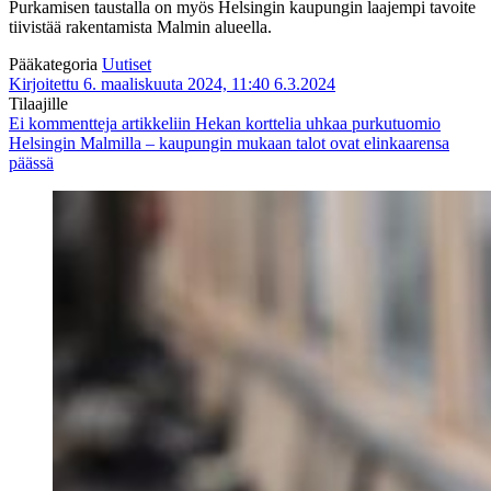
Purkamisen taustalla on myös Helsingin kaupungin laajempi tavoite
tiivistää rakentamista Malmin alueella.
Pääkategoria
Uutiset
Kirjoitettu 6. maaliskuuta 2024, 11:40
6.3.2024
Tilaajille
Ei kommentteja
artikkeliin Hekan korttelia uhkaa purkutuomio
Helsingin Malmilla – kaupungin mukaan talot ovat elinkaarensa
päässä