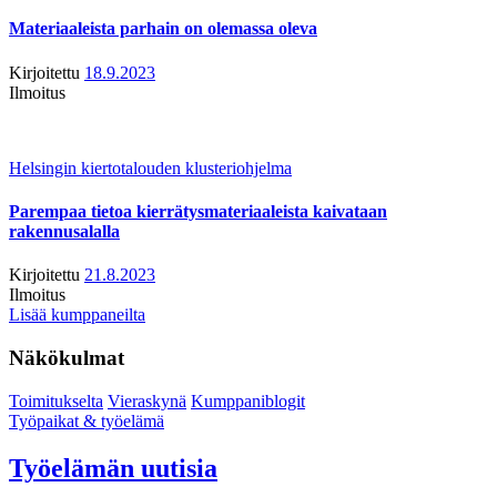
Materiaaleista parhain on olemassa oleva
Kirjoitettu
18.9.2023
Ilmoitus
Helsingin kiertotalouden klusteriohjelma
Parempaa tietoa kierrätysmateriaaleista kaivataan
rakennusalalla
Kirjoitettu
21.8.2023
Ilmoitus
Lisää kumppaneilta
Näkökulmat
Toimitukselta
Vieraskynä
Kumppaniblogit
Työpaikat & työelämä
Työelämän uutisia