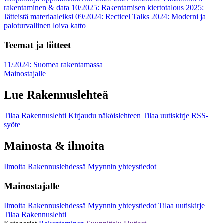
rakentaminen & data
10/2025: Rakentamisen kiertotalous 2025:
Jätteistä materiaaleiksi
09/2024: Recticel Talks 2024: Moderni ja
paloturvallinen loiva katto
Teemat ja liitteet
11/2024: Suomea rakentamassa
Mainostajalle
Lue Rakennuslehteä
Tilaa Rakennuslehti
Kirjaudu näköislehteen
Tilaa uutiskirje
RSS-
syöte
Mainosta & ilmoita
Ilmoita Rakennuslehdessä
Myynnin yhteystiedot
Mainostajalle
Ilmoita Rakennuslehdessä
Myynnin yhteystiedot
Tilaa uutiskirje
Tilaa Rakennuslehti