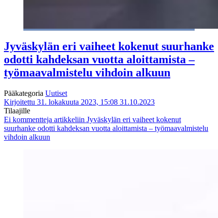
Jyväskylän eri vaiheet kokenut suurhanke
odotti kahdeksan vuotta aloittamista –
työmaavalmistelu vihdoin alkuun
Pääkategoria
Uutiset
Kirjoitettu 31. lokakuuta 2023, 15:08
31.10.2023
Tilaajille
Ei kommentteja
artikkeliin Jyväskylän eri vaiheet kokenut
suurhanke odotti kahdeksan vuotta aloittamista – työmaavalmistelu
vihdoin alkuun