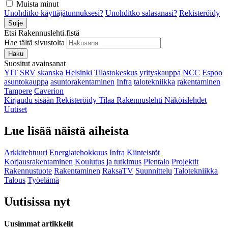
Muista minut
Unohditko käyttäjätunnuksesi?
Unohditko salasanasi?
Rekisteröidy
Sulje
Etsi Rakennuslehti.fistä
Hae tältä sivustolta
Haku
Suositut avainsanat
YIT
SRV
skanska
Helsinki
Tilastokeskus
yrityskauppa
NCC
Espoo
asuntokauppa
asuntorakentaminen
Infra
talotekniikka
rakentaminen
Tampere
Caverion
Kirjaudu sisään
Rekisteröidy
Tilaa Rakennuslehti
Näköislehdet
Uutiset
Lue lisää näistä aiheista
Arkkitehtuuri
Energiatehokkuus
Infra
Kiinteistöt
Korjausrakentaminen
Koulutus ja tutkimus
Pientalo
Projektit
Rakennustuote
Rakentaminen
RaksaTV
Suunnittelu
Talotekniikka
Talous
Työelämä
Uutisissa nyt
Uusimmat artikkelit