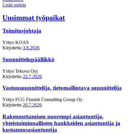
Lisää uutisia
Uusimmat työpaikat
Toimitusjohtaja
Yritys
KOAS
Kirjoitettu
3.8.2026
Suunnittelupäällikkö
Yritys
Tekova Oyj
Kirjoitettu
22.7.2026
Vastuusuunnittelija, tietomallintava suunnittelija
Yritys
FCG Finnish Consulting Group Oy
Kirjoitettu
20.7.2026
Rakennuttamisen nuorempi asiantuntija,
yhteistoiminnallisten hankkeiden asiantuntija ja
kustannusasiantuntija