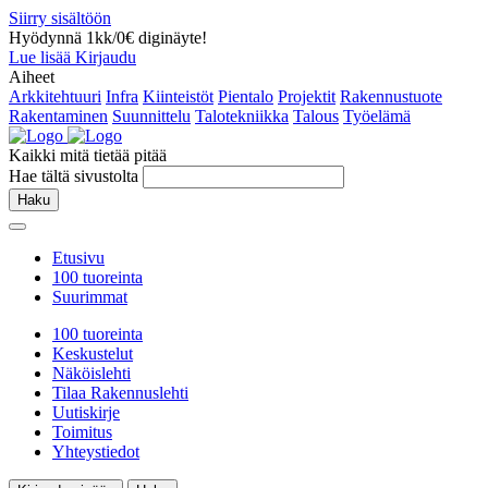
Siirry sisältöön
Hyödynnä 1kk/0€ diginäyte!
Lue lisää
Kirjaudu
Aiheet
Arkkitehtuuri
Infra
Kiinteistöt
Pientalo
Projektit
Rakennustuote
Rakentaminen
Suunnittelu
Talotekniikka
Talous
Työelämä
Kaikki mitä tietää pitää
Hae tältä sivustolta
Haku
Etusivu
100 tuoreinta
Suurimmat
100 tuoreinta
Keskustelut
Näköislehti
Tilaa Rakennuslehti
Uutiskirje
Toimitus
Yhteystiedot