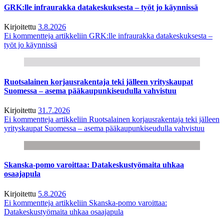
GRK:lle infraurakka datakeskuksesta – työt jo käynnissä
Kirjoitettu
3.8.2026
Ei kommentteja
artikkeliin GRK:lle infraurakka datakeskuksesta –
työt jo käynnissä
Ruotsalainen korjausrakentaja teki jälleen yrityskaupat
Suomessa – asema pääkaupunkiseudulla vahvistuu
Kirjoitettu
31.7.2026
Ei kommentteja
artikkeliin Ruotsalainen korjausrakentaja teki jälleen
yrityskaupat Suomessa – asema pääkaupunkiseudulla vahvistuu
Skanska-pomo varoittaa: Datakeskustyömaita uhkaa
osaajapula
Kirjoitettu
5.8.2026
Ei kommentteja
artikkeliin Skanska-pomo varoittaa:
Datakeskustyömaita uhkaa osaajapula