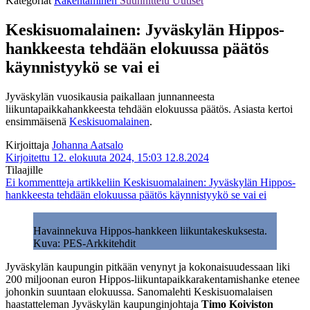
Kategoriat
Rakentaminen
Suunnittelu
Uutiset
Keskisuomalainen: Jyväskylän Hippos-
hankkeesta tehdään elokuussa päätös
käynnistyykö se vai ei
Jyväskylän vuosikausia paikallaan junnanneesta
liikuntapaikkahankkeesta tehdään elokuussa päätös. Asiasta kertoi
ensimmäisenä
Keskisuomalainen
.
Kirjoittaja
Johanna Aatsalo
Kirjoitettu 12. elokuuta 2024, 15:03
12.8.2024
Tilaajille
Ei kommentteja
artikkeliin Keskisuomalainen: Jyväskylän Hippos-
hankkeesta tehdään elokuussa päätös käynnistyykö se vai ei
Havainnekuva Hippos-hankkeen liikuntakeskuksesta.
Kuva: PES-Arkkitehdit
Jyväskylän kaupungin pitkään venynyt ja kokonaisuudessaan liki
200 miljoonan euron Hippos-liikuntapaikkarakentamishanke etenee
johonkin suuntaan elokuussa. Sanomalehti Keskisuomalaisen
haastatteleman Jyväskylän kaupunginjohtaja
Timo Koiviston