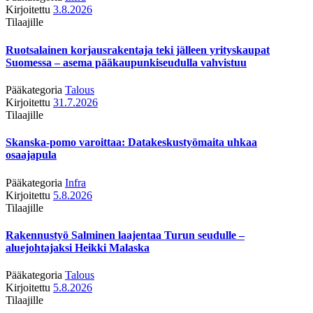
Kirjoitettu
3.8.2026
Tilaajille
Ruotsalainen korjausrakentaja teki jälleen yrityskaupat
Suomessa – asema pääkaupunkiseudulla vahvistuu
Pääkategoria
Talous
Kirjoitettu
31.7.2026
Tilaajille
Skanska-pomo varoittaa: Datakeskustyömaita uhkaa
osaajapula
Pääkategoria
Infra
Kirjoitettu
5.8.2026
Tilaajille
Rakennustyö Salminen laajentaa Turun seudulle –
aluejohtajaksi Heikki Malaska
Pääkategoria
Talous
Kirjoitettu
5.8.2026
Tilaajille