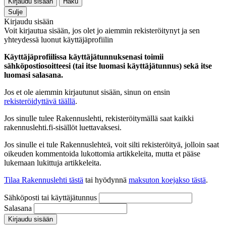
Kirjaudu sisään
Haku
Sulje
Kirjaudu sisään
Voit kirjautua sisään, jos olet jo aiemmin rekisteröitynyt ja sen
yhteydessä luonut käyttäjäprofiilin
Käyttäjäprofiilissa käyttäjätunnuksenasi toimii
sähköpostiosoitteesi (tai itse luomasi käyttäjätunnus) sekä itse
luomasi salasana.
Jos et ole aiemmin kirjautunut sisään, sinun on ensin
rekisteröidyttävä täällä
.
Jos sinulle tulee Rakennuslehti, rekisteröitymällä saat kaikki
rakennuslehti.fi-sisällöt luettavaksesi.
Jos sinulle ei tule Rakennuslehteä, voit silti rekisteröityä, jolloin saat
oikeuden kommentoida lukottomia artikkeleita, mutta et pääse
lukemaan lukittuja artikkeleita.
Tilaa Rakennuslehti tästä
tai hyödynnä
maksuton koejakso tästä
.
Sähköposti tai käyttäjätunnus
Salasana
Kirjaudu sisään