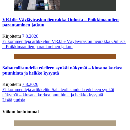
VRJ:lle Väyläviraston tieurakka Oulusta – Poikkimaantien
parantaminen jatkuu
Kirjoitettu
7.8.2026
Ei kommentteja
artikkeliin VRJ:lle Väyläviraston tieurakka Oulusta
– Poikkimaantien parantaminen jatkuu
Sahateollisuudella edelleen synkät näkymät – kiusana korkea
puunhinta ja heikko kysyntä
Kirjoitettu
7.8.2026
Ei kommentteja
artikkeliin Sahateollisuudella edelleen synkät
näkymät – kiusana korkea puunhinta ja heikko kysyntä
Lisää uutisia
Viikon luetuimmat