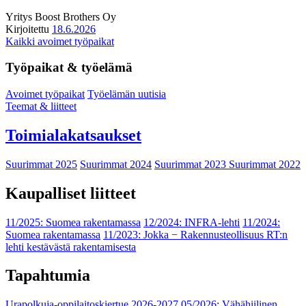
Yritys
Boost Brothers Oy
Kirjoitettu
18.6.2026
Kaikki avoimet työpaikat
Työpaikat & työelämä
Avoimet työpaikat
Työelämän uutisia
Teemat & liitteet
Toimialakatsaukset
Suurimmat 2025
Suurimmat 2024
Suurimmat 2023
Suurimmat 2022
Kaupalliset liitteet
11/2025: Suomea rakentamassa
12/2024: INFRA-lehti
11/2024:
Suomea rakentamassa
11/2023: Jokka − Rakennusteollisuus RT:n
lehti kestävästä rakentamisesta
Tapahtumia
Urapolkuja-oppilaitoskiertue 2026-2027
05/2026: Vähähiilinen