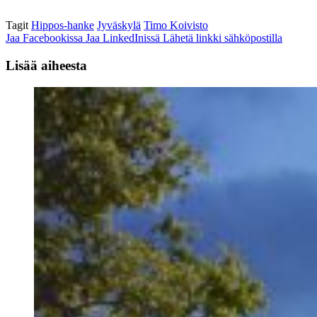
Tagit
Hippos-hanke
Jyväskylä
Timo Koivisto
Jaa Facebookissa
Jaa LinkedInissä
Lähetä linkki sähköpostilla
Lisää aiheesta