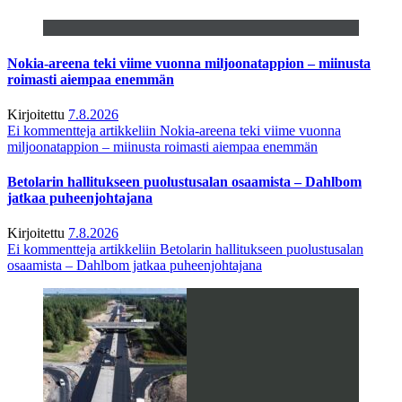
Nokia-areena teki viime vuonna miljoonatappion – miinusta
roimasti aiempaa enemmän
Kirjoitettu
7.8.2026
Ei kommentteja
artikkeliin Nokia-areena teki viime vuonna
miljoonatappion – miinusta roimasti aiempaa enemmän
Betolarin hallitukseen puolustusalan osaamista – Dahlbom
jatkaa puheenjohtajana
Kirjoitettu
7.8.2026
Ei kommentteja
artikkeliin Betolarin hallitukseen puolustusalan
osaamista – Dahlbom jatkaa puheenjohtajana