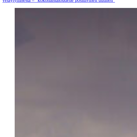
vetäytymisestä – ”kokonaistaloudelle positiivinen uutinen”