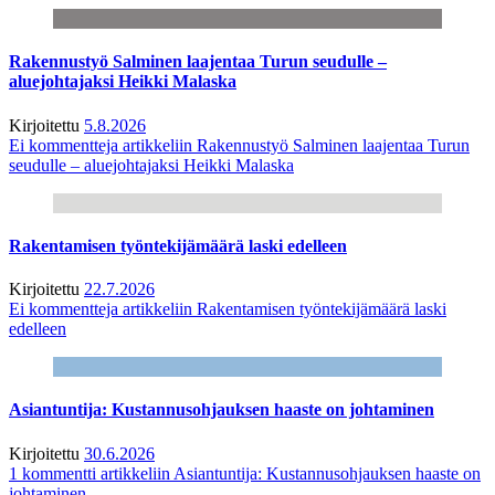
Rakennustyö Salminen laajentaa Turun seudulle –
aluejohtajaksi Heikki Malaska
Kirjoitettu
5.8.2026
Ei kommentteja
artikkeliin Rakennustyö Salminen laajentaa Turun
seudulle – aluejohtajaksi Heikki Malaska
Rakentamisen työntekijämäärä laski edelleen
Kirjoitettu
22.7.2026
Ei kommentteja
artikkeliin Rakentamisen työntekijämäärä laski
edelleen
Asiantuntija: Kustannusohjauksen haaste on johtaminen
Kirjoitettu
30.6.2026
1 kommentti
artikkeliin Asiantuntija: Kustannusohjauksen haaste on
johtaminen