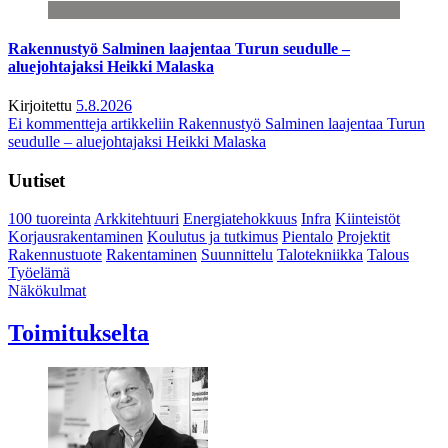
Rakennustyö Salminen laajentaa Turun seudulle –
aluejohtajaksi Heikki Malaska
Kirjoitettu
5.8.2026
Ei kommentteja
artikkeliin Rakennustyö Salminen laajentaa Turun
seudulle – aluejohtajaksi Heikki Malaska
Uutiset
100 tuoreinta
Arkkitehtuuri
Energiatehokkuus
Infra
Kiinteistöt
Korjausrakentaminen
Koulutus ja tutkimus
Pientalo
Projektit
Rakennustuote
Rakentaminen
Suunnittelu
Talotekniikka
Talous
Työelämä
Näkökulmat
Toimitukselta