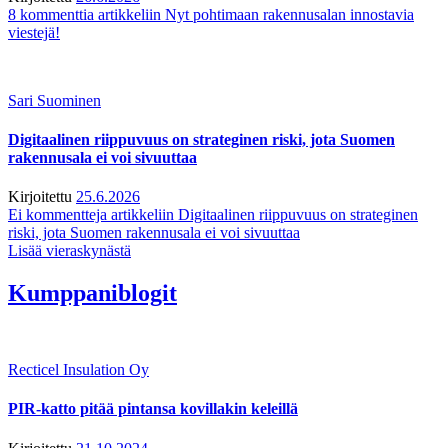
8 kommenttia
artikkeliin Nyt pohtimaan rakennusalan innostavia
viestejä!
Sari Suominen
Digitaalinen riippuvuus on strateginen riski, jota Suomen
rakennusala ei voi sivuuttaa
Kirjoitettu
25.6.2026
Ei kommentteja
artikkeliin Digitaalinen riippuvuus on strateginen
riski, jota Suomen rakennusala ei voi sivuuttaa
Lisää vieraskynästä
Kumppaniblogit
Recticel Insulation Oy
PIR-katto pitää pintansa kovillakin keleillä