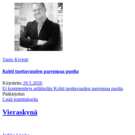
Tapio Kivistö
Kohti tuottavuuden parempaa puolta
Kirjoitettu
29.5.2026
Ei kommentteja
artikkeliin Kohti tuottavuuden parempaa puolta
Pääkirjoitus
Lisää toimitukselta
Vieraskynä