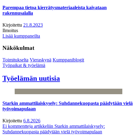
Parempaa tietoa kierrätysmateriaaleista kaivataan
rakennusalalla
Kirjoitettu
21.8.2023
Ilmoitus
Lisää kumppaneilta
Näkökulmat
Toimitukselta
Vieraskynä
Kumppaniblogit
Työpaikat & työelämä
Työelämän uutisia
Starkin ammattilaiskysely: Suhdannekuopasta päädytään vielä
työvoimapulaan
Kirjoitettu
6.8.2026
Ei kommentteja
artikkeliin Starkin ammattilaiskysely:
Suhdannekuopasta päädytään vielä työvoimapulaan