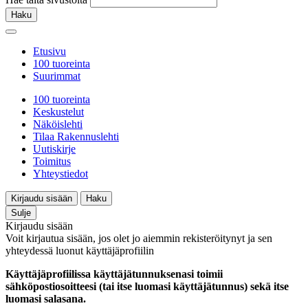
Haku
Etusivu
100 tuoreinta
Suurimmat
100 tuoreinta
Keskustelut
Näköislehti
Tilaa Rakennuslehti
Uutiskirje
Toimitus
Yhteystiedot
Kirjaudu sisään
Haku
Sulje
Kirjaudu sisään
Voit kirjautua sisään, jos olet jo aiemmin rekisteröitynyt ja sen
yhteydessä luonut käyttäjäprofiilin
Käyttäjäprofiilissa käyttäjätunnuksenasi toimii
sähköpostiosoitteesi (tai itse luomasi käyttäjätunnus) sekä itse
luomasi salasana.