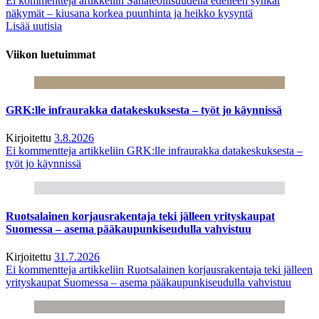
Ei kommentteja
artikkeliin Sahateollisuudella edelleen synkät
näkymät – kiusana korkea puunhinta ja heikko kysyntä
Lisää uutisia
Viikon luetuimmat
GRK:lle infraurakka datakeskuksesta – työt jo käynnissä
Kirjoitettu
3.8.2026
Ei kommentteja
artikkeliin GRK:lle infraurakka datakeskuksesta –
työt jo käynnissä
Ruotsalainen korjausrakentaja teki jälleen yrityskaupat
Suomessa – asema pääkaupunkiseudulla vahvistuu
Kirjoitettu
31.7.2026
Ei kommentteja
artikkeliin Ruotsalainen korjausrakentaja teki jälleen
yrityskaupat Suomessa – asema pääkaupunkiseudulla vahvistuu