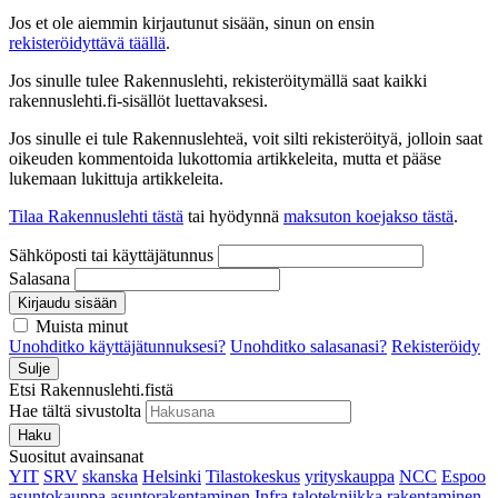
Jos et ole aiemmin kirjautunut sisään, sinun on ensin
rekisteröidyttävä täällä
.
Jos sinulle tulee Rakennuslehti, rekisteröitymällä saat kaikki
rakennuslehti.fi-sisällöt luettavaksesi.
Jos sinulle ei tule Rakennuslehteä, voit silti rekisteröityä, jolloin saat
oikeuden kommentoida lukottomia artikkeleita, mutta et pääse
lukemaan lukittuja artikkeleita.
Tilaa Rakennuslehti tästä
tai hyödynnä
maksuton koejakso tästä
.
Sähköposti tai käyttäjätunnus
Salasana
Kirjaudu sisään
Muista minut
Unohditko käyttäjätunnuksesi?
Unohditko salasanasi?
Rekisteröidy
Sulje
Etsi Rakennuslehti.fistä
Hae tältä sivustolta
Haku
Suositut avainsanat
YIT
SRV
skanska
Helsinki
Tilastokeskus
yrityskauppa
NCC
Espoo
asuntokauppa
asuntorakentaminen
Infra
talotekniikka
rakentaminen