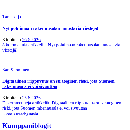
Tarkastaja
Nyt pohtimaan rakennusalan innostavia viestejä!
Kirjoitettu
26.6.2026
8 kommenttia
artikkeliin Nyt pohtimaan rakennusalan innostavia
viestejä!
Sari Suominen
Digitaalinen riippuvuus on strateginen riski, jota Suomen
rakennusala ei voi sivuuttaa
Kirjoitettu
25.6.2026
Ei kommentteja
artikkeliin Digitaalinen riippuvuus on strateginen
riski, jota Suomen rakennusala ei voi sivuuttaa
Lisää vieraskynästä
Kumppaniblogit