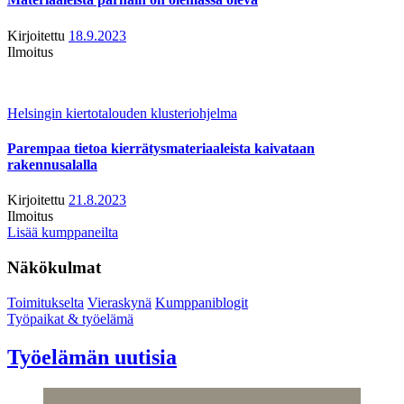
Kirjoitettu
18.9.2023
Ilmoitus
Helsingin kiertotalouden klusteriohjelma
Parempaa tietoa kierrätysmateriaaleista kaivataan
rakennusalalla
Kirjoitettu
21.8.2023
Ilmoitus
Lisää kumppaneilta
Näkökulmat
Toimitukselta
Vieraskynä
Kumppaniblogit
Työpaikat & työelämä
Työelämän uutisia