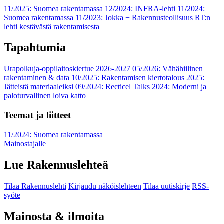
11/2025: Suomea rakentamassa
12/2024: INFRA-lehti
11/2024:
Suomea rakentamassa
11/2023: Jokka − Rakennusteollisuus RT:n
lehti kestävästä rakentamisesta
Tapahtumia
Urapolkuja-oppilaitoskiertue 2026-2027
05/2026: Vähähiilinen
rakentaminen & data
10/2025: Rakentamisen kiertotalous 2025:
Jätteistä materiaaleiksi
09/2024: Recticel Talks 2024: Moderni ja
paloturvallinen loiva katto
Teemat ja liitteet
11/2024: Suomea rakentamassa
Mainostajalle
Lue Rakennuslehteä
Tilaa Rakennuslehti
Kirjaudu näköislehteen
Tilaa uutiskirje
RSS-
syöte
Mainosta & ilmoita