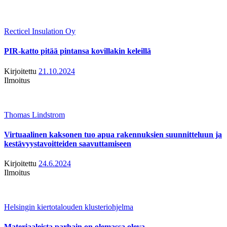
Recticel Insulation Oy
PIR-katto pitää pintansa kovillakin keleillä
Kirjoitettu
21.10.2024
Ilmoitus
Thomas Lindstrom
Virtuaalinen kaksonen tuo apua rakennuksien suunnitteluun ja
kestävyystavoitteiden saavuttamiseen
Kirjoitettu
24.6.2024
Ilmoitus
Helsingin kiertotalouden klusteriohjelma
Materiaaleista parhain on olemassa oleva