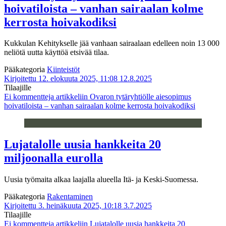
hoivatiloista – vanhan sairaalan kolme
kerrosta hoivakodiksi
Kukkulan Kehitykselle jää vanhaan sairaalaan edelleen noin 13 000
neliötä uutta käyttöä etsivää tilaa.
Pääkategoria
Kiinteistöt
Kirjoitettu 12. elokuuta 2025, 11:08
12.8.2025
Tilaajille
Ei kommentteja
artikkeliin Ovaron tytäryhtiölle aiesopimus
hoivatiloista – vanhan sairaalan kolme kerrosta hoivakodiksi
Lujatalolle uusia hankkeita 20
miljoonalla eurolla
Uusia työmaita alkaa laajalla alueella Itä- ja Keski-Suomessa.
Pääkategoria
Rakentaminen
Kirjoitettu 3. heinäkuuta 2025, 10:18
3.7.2025
Tilaajille
Ei kommentteja
artikkeliin Lujatalolle uusia hankkeita 20