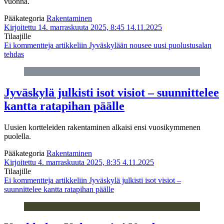
vuonna.
Pääkategoria
Rakentaminen
Kirjoitettu 14. marraskuuta 2025, 8:45
14.11.2025
Tilaajille
Ei kommentteja
artikkeliin Jyväskylään nousee uusi puolustusalan
tehdas
Jyväskylä julkisti isot visiot – suunnittelee
kantta ratapihan päälle
Uusien kortteleiden rakentaminen alkaisi ensi vuosikymmenen
puolella.
Pääkategoria
Rakentaminen
Kirjoitettu 4. marraskuuta 2025, 8:35
4.11.2025
Tilaajille
Ei kommentteja
artikkeliin Jyväskylä julkisti isot visiot –
suunnittelee kantta ratapihan päälle