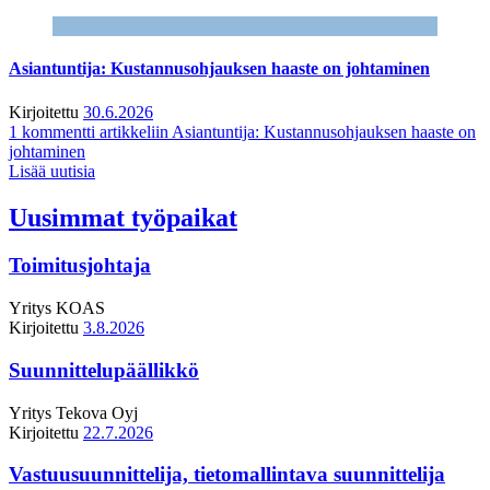
Asiantuntija: Kustannusohjauksen haaste on johtaminen
Kirjoitettu
30.6.2026
1 kommentti
artikkeliin Asiantuntija: Kustannusohjauksen haaste on
johtaminen
Lisää uutisia
Uusimmat työpaikat
Toimitusjohtaja
Yritys
KOAS
Kirjoitettu
3.8.2026
Suunnittelupäällikkö
Yritys
Tekova Oyj
Kirjoitettu
22.7.2026
Vastuusuunnittelija, tietomallintava suunnittelija