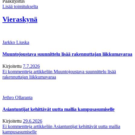
Pääkirjoitus
Lisää toimitukselta
Vieraskynä
Jarkko Liuska
Muuntojoustava suunnittelu lisää rakennuttajan liikkumavaraa
Kirjoitettu
7.7.2026
Ei kommentteja
artikkeliin Muuntojoustava suunnittelu lisää
rakennuttajan liikkumavaraa
Jethro Ollaranta
Asiantuntijat kehittävät uutta mallia kampusasumiselle
Kirjoitettu
29.6.2026
Ei kommentteja
artikkeliin Asiantuntijat kehittävät uutta mallia
kampusasumiselle