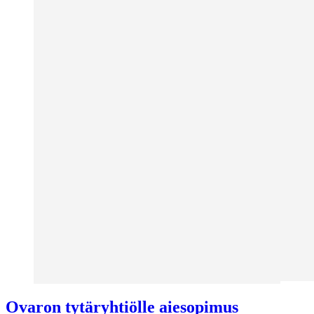
Ovaron tytäryhtiölle aiesopimus