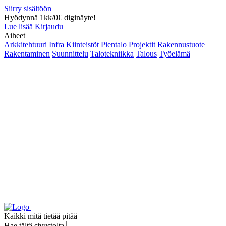
Siirry sisältöön
Hyödynnä 1kk/0€ diginäyte!
Lue lisää
Kirjaudu
Aiheet
Arkkitehtuuri
Infra
Kiinteistöt
Pientalo
Projektit
Rakennustuote
Rakentaminen
Suunnittelu
Talotekniikka
Talous
Työelämä
Kaikki mitä tietää pitää
Hae tältä sivustolta