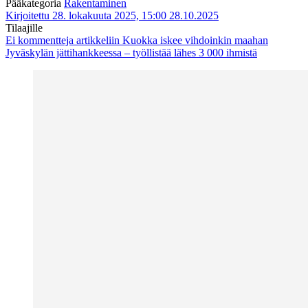
Pääkategoria
Rakentaminen
Kirjoitettu 28. lokakuuta 2025, 15:00
28.10.2025
Tilaajille
Ei kommentteja
artikkeliin Kuokka iskee vihdoinkin maahan
Jyväskylän jättihankkeessa – työllistää lähes 3 000 ihmistä