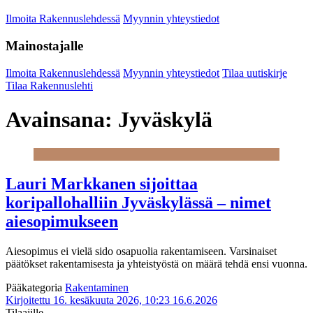
Ilmoita Rakennuslehdessä
Myynnin yhteystiedot
Mainostajalle
Ilmoita Rakennuslehdessä
Myynnin yhteystiedot
Tilaa uutiskirje
Tilaa Rakennuslehti
Avainsana:
Jyväskylä
Lauri Markkanen sijoittaa
koripallohalliin Jyväskylässä – nimet
aiesopimukseen
Aiesopimus ei vielä sido osapuolia rakentamiseen. Varsinaiset
päätökset rakentamisesta ja yhteistyöstä on määrä tehdä ensi vuonna.
Pääkategoria
Rakentaminen
Kirjoitettu 16. kesäkuuta 2026, 10:23
16.6.2026
Tilaajille