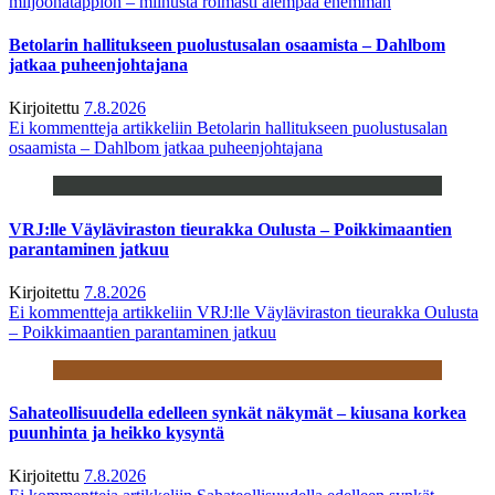
miljoonatappion – miinusta roimasti aiempaa enemmän
Betolarin hallitukseen puolustusalan osaamista – Dahlbom
jatkaa puheenjohtajana
Kirjoitettu
7.8.2026
Ei kommentteja
artikkeliin Betolarin hallitukseen puolustusalan
osaamista – Dahlbom jatkaa puheenjohtajana
VRJ:lle Väyläviraston tieurakka Oulusta – Poikkimaantien
parantaminen jatkuu
Kirjoitettu
7.8.2026
Ei kommentteja
artikkeliin VRJ:lle Väyläviraston tieurakka Oulusta
– Poikkimaantien parantaminen jatkuu
Sahateollisuudella edelleen synkät näkymät – kiusana korkea
puunhinta ja heikko kysyntä
Kirjoitettu
7.8.2026