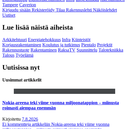
Tampere
Caverion
Kirjaudu sisään
Rekisteröidy
Tilaa Rakennuslehti
Näköislehdet
Uutiset
Lue lisää näistä aiheista
Arkkitehtuuri
Energiatehokkuus
Infra
Kiinteistöt
Korjausrakentaminen
Koulutus ja tutkimus
Pientalo
Projektit
Rakennustuote
Rakentaminen
RaksaTV
Suunnittelu
Talotekniikka
Talous
Työelämä
Uutisissa nyt
Uusimmat artikkelit
Nokia-areena teki viime vuonna miljoonatappion – miinusta
roimasti aiempaa enemmän
Kirjoitettu
7.8.2026
Ei kommentteja
artikkeliin Nokia-areena teki viime vuonna