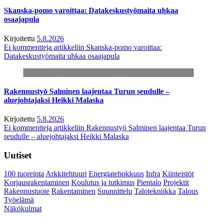
Skanska-pomo varoittaa: Datakeskustyömaita uhkaa
osaajapula
Kirjoitettu
5.8.2026
Ei kommentteja
artikkeliin Skanska-pomo varoittaa:
Datakeskustyömaita uhkaa osaajapula
Rakennustyö Salminen laajentaa Turun seudulle –
aluejohtajaksi Heikki Malaska
Kirjoitettu
5.8.2026
Ei kommentteja
artikkeliin Rakennustyö Salminen laajentaa Turun
seudulle – aluejohtajaksi Heikki Malaska
Uutiset
100 tuoreinta
Arkkitehtuuri
Energiatehokkuus
Infra
Kiinteistöt
Korjausrakentaminen
Koulutus ja tutkimus
Pientalo
Projektit
Rakennustuote
Rakentaminen
Suunnittelu
Talotekniikka
Talous
Työelämä
Näkökulmat