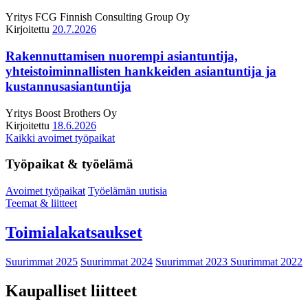
Yritys
FCG Finnish Consulting Group Oy
Kirjoitettu
20.7.2026
Rakennuttamisen nuorempi asiantuntija,
yhteistoiminnallisten hankkeiden asiantuntija ja
kustannusasiantuntija
Yritys
Boost Brothers Oy
Kirjoitettu
18.6.2026
Kaikki avoimet työpaikat
Työpaikat & työelämä
Avoimet työpaikat
Työelämän uutisia
Teemat & liitteet
Toimialakatsaukset
Suurimmat 2025
Suurimmat 2024
Suurimmat 2023
Suurimmat 2022
Kaupalliset liitteet