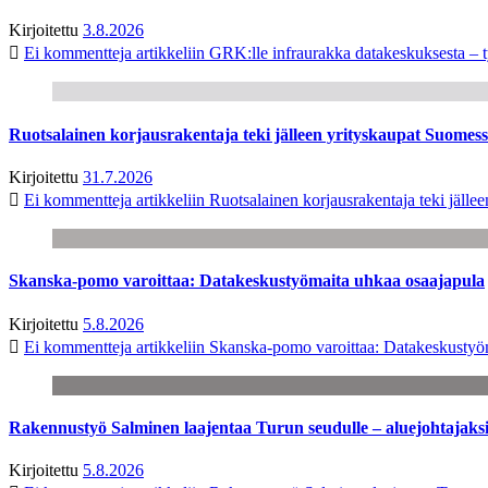
Kirjoitettu
3.8.2026
Ei kommentteja
artikkeliin GRK:lle infraurakka datakeskuksesta – t
Ruotsalainen korjausrakentaja teki jälleen yrityskaupat Suome
Kirjoitettu
31.7.2026
Ei kommentteja
artikkeliin Ruotsalainen korjausrakentaja teki jäl
Skanska-pomo varoittaa: Datakeskustyömaita uhkaa osaajapula
Kirjoitettu
5.8.2026
Ei kommentteja
artikkeliin Skanska-pomo varoittaa: Datakeskustyö
Rakennustyö Salminen laajentaa Turun seudulle – aluejohtajaks
Kirjoitettu
5.8.2026