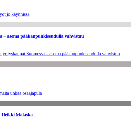
yöt jo käynnissä
ssa – asema pääkaupunkiseudulla vahvistuu
leen yrityskaupat Suomessa – asema pääkaupunkiseudulla vahvistuu
maita uhkaa osaajapula
i Heikki Malaska