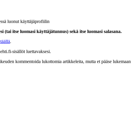
ssä luonut käyttäjäprofiilin
i (tai itse luomasi käyttäjätunnus) sekä itse luomasi salasana.
täällä
.
hti.fi-sisällöt luettavaksesi.
at oikeuden kommentoida lukottomia artikkeleita, mutta et pääse lukemaan l