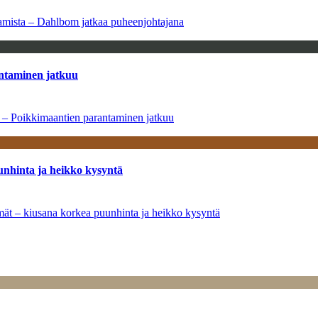
saamista – Dahlbom jatkaa puheenjohtajana
antaminen jatkuu
a – Poikkimaantien parantaminen jatkuu
unhinta ja heikko kysyntä
ymät – kiusana korkea puunhinta ja heikko kysyntä