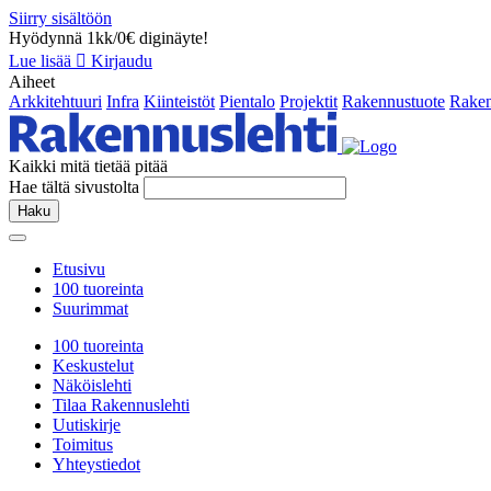
Siirry sisältöön
Hyödynnä 1kk/0€ diginäyte!
Lue lisää
Kirjaudu
Aiheet
Arkkitehtuuri
Infra
Kiinteistöt
Pientalo
Projektit
Rakennustuote
Raken
Kaikki mitä tietää pitää
Hae tältä sivustolta
Haku
Etusivu
100 tuoreinta
Suurimmat
100 tuoreinta
Keskustelut
Näköislehti
Tilaa Rakennuslehti
Uutiskirje
Toimitus
Yhteystiedot