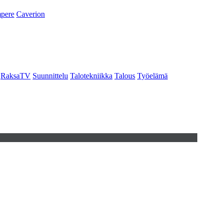
pere
Caverion
RaksaTV
Suunnittelu
Talotekniikka
Talous
Työelämä