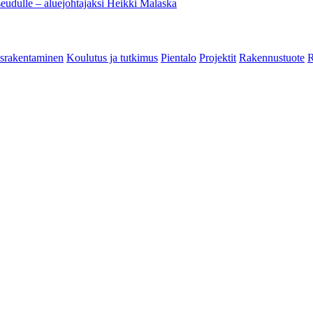
eudulle – aluejohtajaksi Heikki Malaska
srakentaminen
Koulutus ja tutkimus
Pientalo
Projektit
Rakennustuote
R