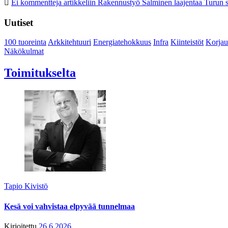
Ei kommentteja
artikkeliin Rakennustyö Salminen laajentaa Turun s
Uutiset
100 tuoreinta
Arkkitehtuuri
Energiatehokkuus
Infra
Kiinteistöt
Korjau
Näkökulmat
Toimitukselta
Tapio Kivistö
Kesä voi vahvistaa elpyvää tunnelmaa
Kirjoitettu
26.6.2026