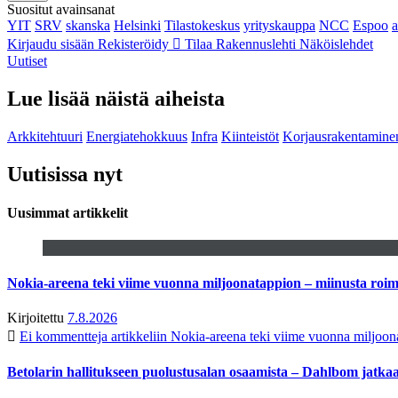
Suositut avainsanat
YIT
SRV
skanska
Helsinki
Tilastokeskus
yrityskauppa
NCC
Espoo
Kirjaudu sisään
Rekisteröidy
Tilaa Rakennuslehti
Näköislehdet
Uutiset
Lue lisää näistä aiheista
Arkkitehtuuri
Energiatehokkuus
Infra
Kiinteistöt
Korjausrakentamine
Uutisissa nyt
Uusimmat artikkelit
Nokia-areena teki viime vuonna miljoonatappion – miinusta ro
Kirjoitettu
7.8.2026
Ei kommentteja
artikkeliin Nokia-areena teki viime vuonna miljoo
Betolarin hallitukseen puolustusalan osaamista – Dahlbom jatk