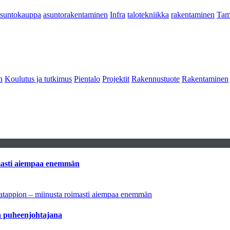
asuntokauppa
asuntorakentaminen
Infra
talotekniikka
rakentaminen
Tam
n
Koulutus ja tutkimus
Pientalo
Projektit
Rakennustuote
Rakentaminen
imasti aiempaa enemmän
natappion – miinusta roimasti aiempaa enemmän
aa puheenjohtajana