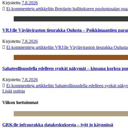
Kirjoitettu
7.8.2026
Ei kommentteja
artikkeliin Betolarin hallitukseen puolustusalan o
VRJ:lle Väyläviraston tieurakka Oulusta – Poikkimaantien par
Kirjoitettu
7.8.2026
Ei kommentteja
artikkeliin VRJ:lle Väyläviraston tieurakka Oulust
Sahateollisuudella edelleen synkät näkymät – kiusana korkea pu
Kirjoitettu
7.8.2026
Ei kommentteja
artikkeliin Sahateollisuudella edelleen synkät näk
Lisää uutisia
Viikon luetuimmat
GRK:lle infraurakka datakeskuksesta – työt jo käynnissä