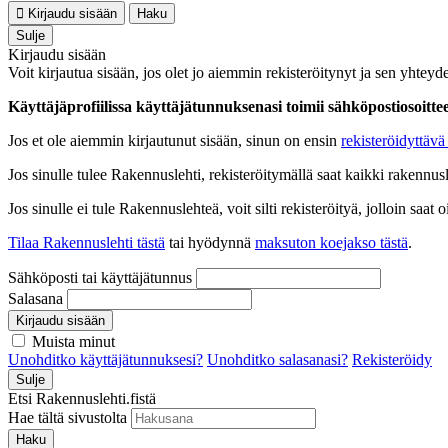
Kirjaudu sisään
Haku
Sulje
Kirjaudu sisään
Voit kirjautua sisään, jos olet jo aiemmin rekisteröitynyt ja sen yhteyde
Käyttäjäprofiilissa käyttäjätunnuksenasi toimii sähköpostiosoittees
Jos et ole aiemmin kirjautunut sisään, sinun on ensin
rekisteröidyttävä 
Jos sinulle tulee Rakennuslehti, rekisteröitymällä saat kaikki rakennusle
Jos sinulle ei tule Rakennuslehteä, voit silti rekisteröityä, jolloin sa
Tilaa Rakennuslehti tästä
tai hyödynnä
maksuton koejakso tästä
.
Sähköposti tai käyttäjätunnus
Salasana
Kirjaudu sisään
Muista minut
Unohditko käyttäjätunnuksesi?
Unohditko salasanasi?
Rekisteröidy
Sulje
Etsi Rakennuslehti.fistä
Hae tältä sivustolta
Haku