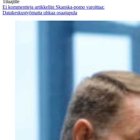
Tilaajille
Ei kommentteja
artikkeliin Skanska-pomo varoittaa:
Datakeskustyömaita uhkaa osaajapula