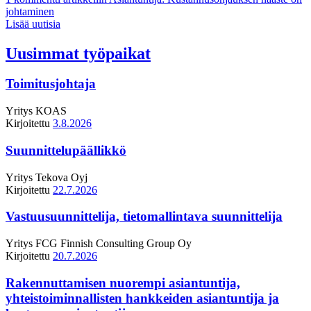
johtaminen
Lisää uutisia
Uusimmat työpaikat
Toimitusjohtaja
Yritys
KOAS
Kirjoitettu
3.8.2026
Suunnittelupäällikkö
Yritys
Tekova Oyj
Kirjoitettu
22.7.2026
Vastuusuunnittelija, tietomallintava suunnittelija
Yritys
FCG Finnish Consulting Group Oy
Kirjoitettu
20.7.2026
Rakennuttamisen nuorempi asiantuntija,
yhteistoiminnallisten hankkeiden asiantuntija ja