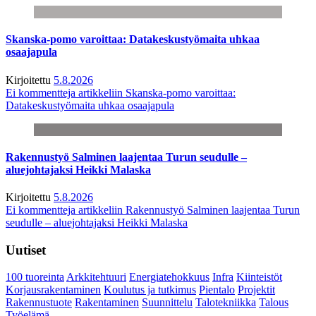
Skanska-pomo varoittaa: Datakeskustyömaita uhkaa
osaajapula
Kirjoitettu
5.8.2026
Ei kommentteja
artikkeliin Skanska-pomo varoittaa:
Datakeskustyömaita uhkaa osaajapula
Rakennustyö Salminen laajentaa Turun seudulle –
aluejohtajaksi Heikki Malaska
Kirjoitettu
5.8.2026
Ei kommentteja
artikkeliin Rakennustyö Salminen laajentaa Turun
seudulle – aluejohtajaksi Heikki Malaska
Uutiset
100 tuoreinta
Arkkitehtuuri
Energiatehokkuus
Infra
Kiinteistöt
Korjausrakentaminen
Koulutus ja tutkimus
Pientalo
Projektit
Rakennustuote
Rakentaminen
Suunnittelu
Talotekniikka
Talous
Työelämä