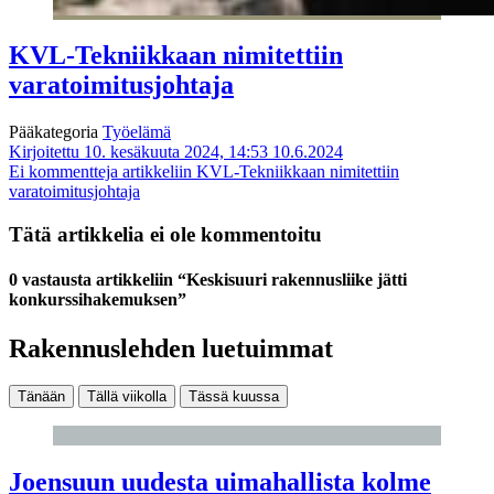
KVL-Tekniikkaan nimitettiin
varatoimitusjohtaja
Pääkategoria
Työelämä
Kirjoitettu 10. kesäkuuta 2024, 14:53
10.6.2024
Ei kommentteja
artikkeliin KVL-Tekniikkaan nimitettiin
varatoimitusjohtaja
Tätä artikkelia ei ole kommentoitu
0 vastausta artikkeliin “Keskisuuri rakennusliike jätti
konkurssihakemuksen”
Rakennuslehden luetuimmat
Tänään
Tällä viikolla
Tässä kuussa
Joensuun uudesta uimahallista kolme