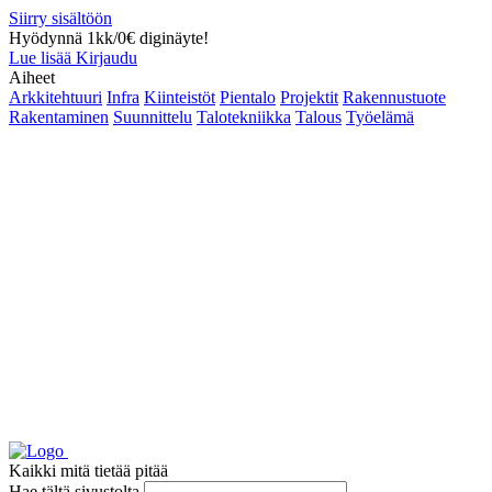
Siirry sisältöön
Hyödynnä 1kk/0€ diginäyte!
Lue lisää
Kirjaudu
Aiheet
Arkkitehtuuri
Infra
Kiinteistöt
Pientalo
Projektit
Rakennustuote
Rakentaminen
Suunnittelu
Talotekniikka
Talous
Työelämä
Kaikki mitä tietää pitää
Hae tältä sivustolta