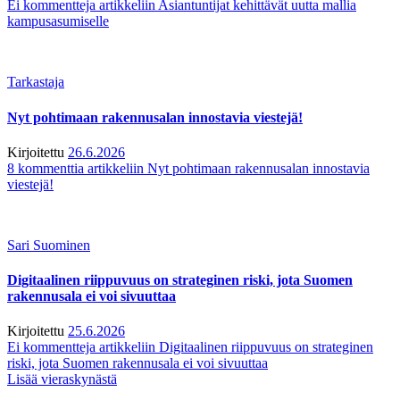
Ei kommentteja
artikkeliin Asiantuntijat kehittävät uutta mallia
kampusasumiselle
Tarkastaja
Nyt pohtimaan rakennusalan innostavia viestejä!
Kirjoitettu
26.6.2026
8 kommenttia
artikkeliin Nyt pohtimaan rakennusalan innostavia
viestejä!
Sari Suominen
Digitaalinen riippuvuus on strateginen riski, jota Suomen
rakennusala ei voi sivuuttaa
Kirjoitettu
25.6.2026
Ei kommentteja
artikkeliin Digitaalinen riippuvuus on strateginen
riski, jota Suomen rakennusala ei voi sivuuttaa
Lisää vieraskynästä