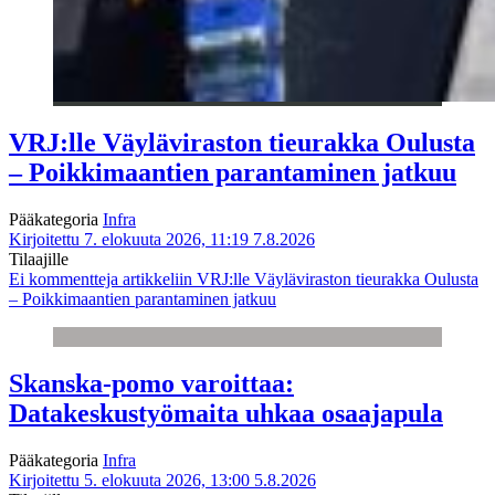
VRJ:lle Väyläviraston tieurakka Oulusta
– Poikkimaantien parantaminen jatkuu
Pääkategoria
Infra
Kirjoitettu 7. elokuuta 2026, 11:19
7.8.2026
Tilaajille
Ei kommentteja
artikkeliin VRJ:lle Väyläviraston tieurakka Oulusta
– Poikkimaantien parantaminen jatkuu
Skanska-pomo varoittaa:
Datakeskustyömaita uhkaa osaajapula
Pääkategoria
Infra
Kirjoitettu 5. elokuuta 2026, 13:00
5.8.2026