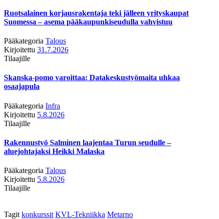
Ruotsalainen korjausrakentaja teki jälleen yrityskaupat
Suomessa – asema pääkaupunkiseudulla vahvistuu
Pääkategoria
Talous
Kirjoitettu
31.7.2026
Tilaajille
Skanska-pomo varoittaa: Datakeskustyömaita uhkaa
osaajapula
Pääkategoria
Infra
Kirjoitettu
5.8.2026
Tilaajille
Rakennustyö Salminen laajentaa Turun seudulle –
aluejohtajaksi Heikki Malaska
Pääkategoria
Talous
Kirjoitettu
5.8.2026
Tilaajille
Tagit
konkurssit
KVL-Tekniikka
Metarno