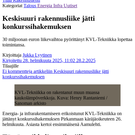
Tilaa Rakennuslehti
Kategoriat
Talous
Energia
Infra
Uutiset
Keskisuuri rakennusliike jätti
konkurssihakemuksen
30 miljoonan euron liikevaihtoa pyörittänyt KVL-Tekniikka lopettaa
toimintansa.
Kirjoittaja
Jukka Lyytinen
Kirjoitettu 28. helmikuuta 2025, 11:02
28.2.2025
Tilaajille
Ei kommentteja
artikkeliin Keskisuuri rakennusliike jätti
konkurssihakemuksen
KVL-Tekniikka on rakentanut muun muassa
kaukolämpöverkkoja. Kuva: Henry Rantaniemi /
Sanoman arkisto
Energia- ja infrarakentamiseen erikoistunut KVL-Tekniikka on
jättänyt konkurssihakemuksen Pirkanmaan käräjäoikeuteen 26.
helmikuuta. Asiasta kertoi ensimmäisenä Aamulehti.