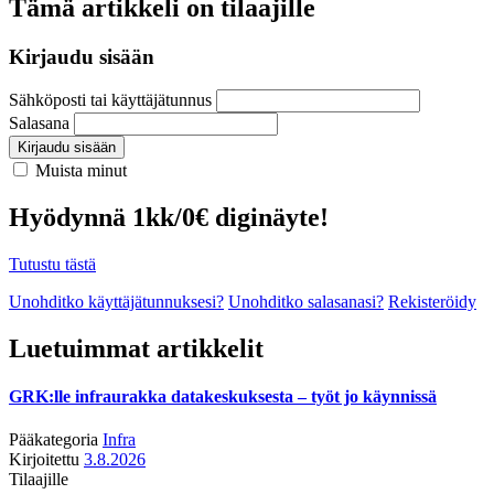
Tämä artikkeli on tilaajille
Kirjaudu sisään
Sähköposti tai käyttäjätunnus
Salasana
Kirjaudu sisään
Muista minut
Hyödynnä 1kk/0€ diginäyte!
Tutustu tästä
Unohditko käyttäjätunnuksesi?
Unohditko salasanasi?
Rekisteröidy
Luetuimmat artikkelit
GRK:lle infraurakka datakeskuksesta – työt jo käynnissä
Pääkategoria
Infra
Kirjoitettu
3.8.2026
Tilaajille