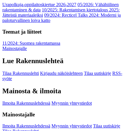
Urapolkuja-oppilaitoskiertue 2026-2027
05/2026: Vähähiilinen
rakentaminen & data
10/2025: Rakentamisen kiertotalous 2025:
Jätteistä materiaaleiksi
09/2024: Recticel Talks 2024: Moderni ja
paloturvallinen loiva katto
Teemat ja liitteet
11/2024: Suomea rakentamassa
Mainostajalle
Lue Rakennuslehteä
Tilaa Rakennuslehti
Kirjaudu näköislehteen
Tilaa uutiskirje
RSS-
syöte
Mainosta & ilmoita
Ilmoita Rakennuslehdessä
Myynnin yhteystiedot
Mainostajalle
Ilmoita Rakennuslehdessä
Myynnin yhteystiedot
Tilaa uutiskirje