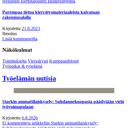
Helsingin kiertotalouden klusteriohjelma
Parempaa tietoa kierrätysmateriaaleista kaivataan
rakennusalalla
Kirjoitettu
21.8.2023
Ilmoitus
Lisää kumppaneilta
Näkökulmat
Toimitukselta
Vieraskynä
Kumppaniblogit
Työpaikat & työelämä
Työelämän uutisia
Starkin ammattilaiskysely: Suhdannekuopasta päädytään vielä
työvoimapulaan
Kirjoitettu
6.8.2026
Ei kommentteja
artikkeliin Starkin ammattilaiskysely: