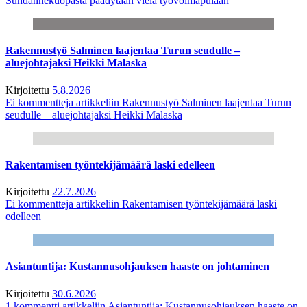
Suhdannekuopasta päädytään vielä työvoimapulaan
Rakennustyö Salminen laajentaa Turun seudulle –
aluejohtajaksi Heikki Malaska
Kirjoitettu
5.8.2026
Ei kommentteja
artikkeliin Rakennustyö Salminen laajentaa Turun
seudulle – aluejohtajaksi Heikki Malaska
Rakentamisen työntekijämäärä laski edelleen
Kirjoitettu
22.7.2026
Ei kommentteja
artikkeliin Rakentamisen työntekijämäärä laski
edelleen
Asiantuntija: Kustannusohjauksen haaste on johtaminen
Kirjoitettu
30.6.2026
1 kommentti
artikkeliin Asiantuntija: Kustannusohjauksen haaste on