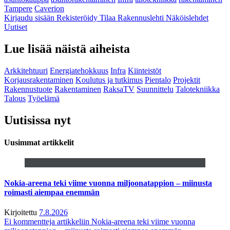
Tampere
Caverion
Kirjaudu sisään
Rekisteröidy
Tilaa Rakennuslehti
Näköislehdet
Uutiset
Lue lisää näistä aiheista
Arkkitehtuuri
Energiatehokkuus
Infra
Kiinteistöt
Korjausrakentaminen
Koulutus ja tutkimus
Pientalo
Projektit
Rakennustuote
Rakentaminen
RaksaTV
Suunnittelu
Talotekniikka
Talous
Työelämä
Uutisissa nyt
Uusimmat artikkelit
Nokia-areena teki viime vuonna miljoonatappion – miinusta
roimasti aiempaa enemmän
Kirjoitettu
7.8.2026
Ei kommentteja
artikkeliin Nokia-areena teki viime vuonna