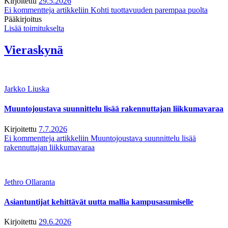
Kirjoitettu
29.5.2026
Ei kommentteja
artikkeliin Kohti tuottavuuden parempaa puolta
Pääkirjoitus
Lisää toimitukselta
Vieraskynä
Jarkko Liuska
Muuntojoustava suunnittelu lisää rakennuttajan liikkumavaraa
Kirjoitettu
7.7.2026
Ei kommentteja
artikkeliin Muuntojoustava suunnittelu lisää
rakennuttajan liikkumavaraa
Jethro Ollaranta
Asiantuntijat kehittävät uutta mallia kampusasumiselle
Kirjoitettu
29.6.2026