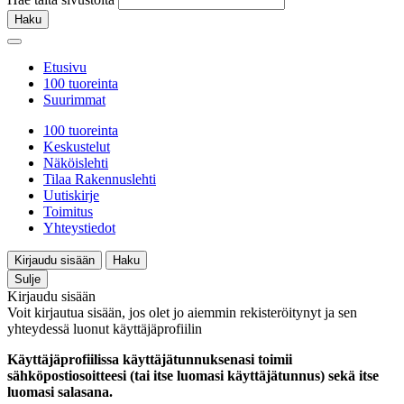
Haku
Etusivu
100 tuoreinta
Suurimmat
100 tuoreinta
Keskustelut
Näköislehti
Tilaa Rakennuslehti
Uutiskirje
Toimitus
Yhteystiedot
Kirjaudu sisään
Haku
Sulje
Kirjaudu sisään
Voit kirjautua sisään, jos olet jo aiemmin rekisteröitynyt ja sen
yhteydessä luonut käyttäjäprofiilin
Käyttäjäprofiilissa käyttäjätunnuksenasi toimii
sähköpostiosoitteesi (tai itse luomasi käyttäjätunnus) sekä itse
luomasi salasana.