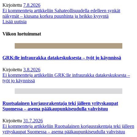
Kirjoitettu
7.8.2026
Ei kommentteja
artikkeliin Sahateollisuudella edelleen synkät
näkymät – kiusana korkea puunhinta ja heikko kysyntä
Lisää uutisia
Viikon luetuimmat
GRK:lle infraurakka datakeskuksesta – työt jo käynnissä
Kirjoitettu
3.8.2026
Ei kommentteja
artikkeliin GRK:lle infraurakka datakeskuksesta –
työt jo käynnissä
Ruotsalainen korjausrakentaja teki jälleen yrityskaupat
Suomessa – asema pääkaupunkiseudulla vahvistuu
Kirjoitettu
31.7.2026
Ei kommentteja
artikkeliin Ruotsalainen korjausrakentaja teki jälleen
yrityskaupat Suomessa – asema pääkaupunkiseudulla vahvistuu