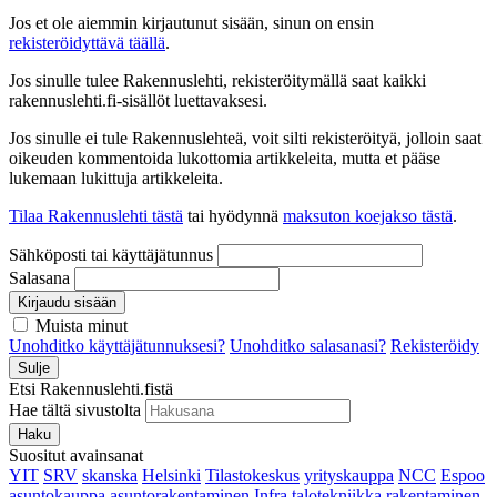
Jos et ole aiemmin kirjautunut sisään, sinun on ensin
rekisteröidyttävä täällä
.
Jos sinulle tulee Rakennuslehti, rekisteröitymällä saat kaikki
rakennuslehti.fi-sisällöt luettavaksesi.
Jos sinulle ei tule Rakennuslehteä, voit silti rekisteröityä, jolloin saat
oikeuden kommentoida lukottomia artikkeleita, mutta et pääse
lukemaan lukittuja artikkeleita.
Tilaa Rakennuslehti tästä
tai hyödynnä
maksuton koejakso tästä
.
Sähköposti tai käyttäjätunnus
Salasana
Kirjaudu sisään
Muista minut
Unohditko käyttäjätunnuksesi?
Unohditko salasanasi?
Rekisteröidy
Sulje
Etsi Rakennuslehti.fistä
Hae tältä sivustolta
Haku
Suositut avainsanat
YIT
SRV
skanska
Helsinki
Tilastokeskus
yrityskauppa
NCC
Espoo
asuntokauppa
asuntorakentaminen
Infra
talotekniikka
rakentaminen