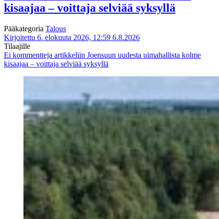
kisaajaa – voittaja selviää syksyllä
Pääkategoria
Talous
Kirjoitettu 6. elokuuta 2026, 12:59
6.8.2026
Tilaajille
Ei kommentteja
artikkeliin Joensuun uudesta uimahallista kolme
kisaajaa – voittaja selviää syksyllä