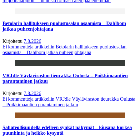
miljoonatappion – miinusta roimasti aiempaa enemmän
Betolarin hallitukseen puolustusalan osaamista – Dahlbom
jatkaa puheenjohtajana
Kirjoitettu
7.8.2026
Ei kommentteja
artikkeliin Betolarin hallitukseen puolustusalan
osaamista – Dahlbom jatkaa puheenjohtajana
VRJ:lle Väyläviraston tieurakka Oulusta – Poikkimaantien
parantaminen jatkuu
Kirjoitettu
7.8.2026
Ei kommentteja
artikkeliin VRJ:lle Väyläviraston tieurakka Oulusta
– Poikkimaantien parantaminen jatkuu
Sahateollisuudella edelleen synkät näkymät – kiusana korkea
puunhinta ja heikko kysyntä