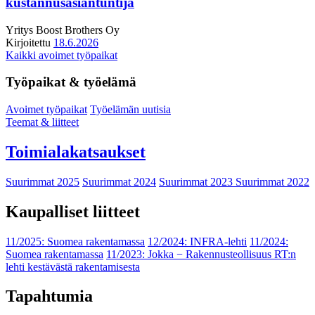
kustannusasiantuntija
Yritys
Boost Brothers Oy
Kirjoitettu
18.6.2026
Kaikki avoimet työpaikat
Työpaikat & työelämä
Avoimet työpaikat
Työelämän uutisia
Teemat & liitteet
Toimialakatsaukset
Suurimmat 2025
Suurimmat 2024
Suurimmat 2023
Suurimmat 2022
Kaupalliset liitteet
11/2025: Suomea rakentamassa
12/2024: INFRA-lehti
11/2024:
Suomea rakentamassa
11/2023: Jokka − Rakennusteollisuus RT:n
lehti kestävästä rakentamisesta
Tapahtumia