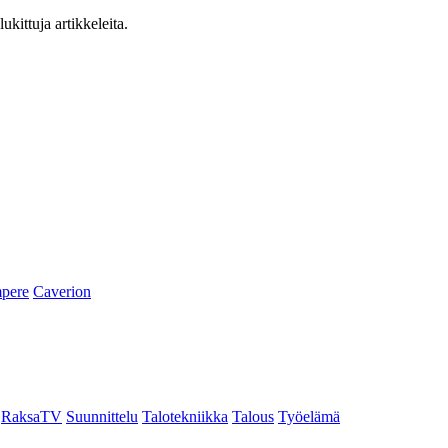
ukittuja artikkeleita.
pere
Caverion
RaksaTV
Suunnittelu
Talotekniikka
Talous
Työelämä