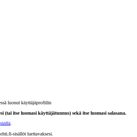
ssä luonut käyttäjäprofiilin
i (tai itse luomasi käyttäjätunnus) sekä itse luomasi salasana.
täällä
.
hti.fi-sisällöt luettavaksesi.