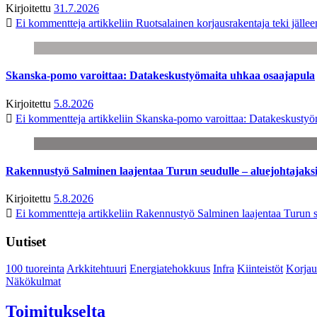
Kirjoitettu
31.7.2026
Ei kommentteja
artikkeliin Ruotsalainen korjausrakentaja teki jäl
Skanska-pomo varoittaa: Datakeskustyömaita uhkaa osaajapula
Kirjoitettu
5.8.2026
Ei kommentteja
artikkeliin Skanska-pomo varoittaa: Datakeskustyö
Rakennustyö Salminen laajentaa Turun seudulle – aluejohtajaks
Kirjoitettu
5.8.2026
Ei kommentteja
artikkeliin Rakennustyö Salminen laajentaa Turun s
Uutiset
100 tuoreinta
Arkkitehtuuri
Energiatehokkuus
Infra
Kiinteistöt
Korjau
Näkökulmat
Toimitukselta