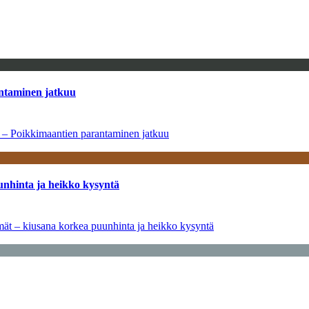
antaminen jatkuu
a – Poikkimaantien parantaminen jatkuu
unhinta ja heikko kysyntä
ymät – kiusana korkea puunhinta ja heikko kysyntä