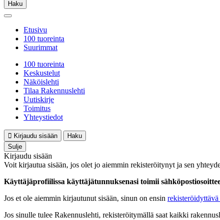
Haku
Etusivu
100 tuoreinta
Suurimmat
100 tuoreinta
Keskustelut
Näköislehti
Tilaa Rakennuslehti
Uutiskirje
Toimitus
Yhteystiedot
Kirjaudu sisään
Haku
Sulje
Kirjaudu sisään
Voit kirjautua sisään, jos olet jo aiemmin rekisteröitynyt ja sen yhteyde
Käyttäjäprofiilissa käyttäjätunnuksenasi toimii sähköpostiosoittees
Jos et ole aiemmin kirjautunut sisään, sinun on ensin
rekisteröidyttävä 
Jos sinulle tulee Rakennuslehti, rekisteröitymällä saat kaikki rakennusle