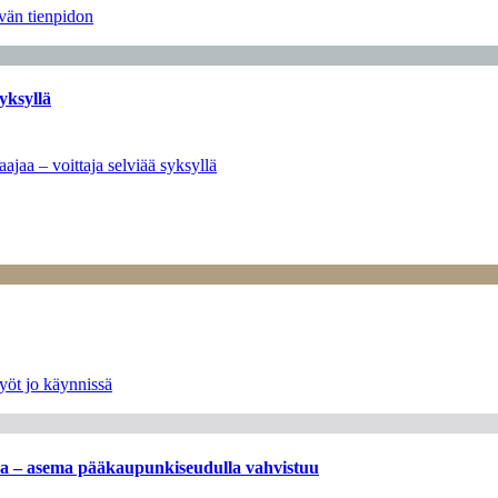
ävän tienpidon
yksyllä
ajaa – voittaja selviää syksyllä
yöt jo käynnissä
ssa – asema pääkaupunkiseudulla vahvistuu