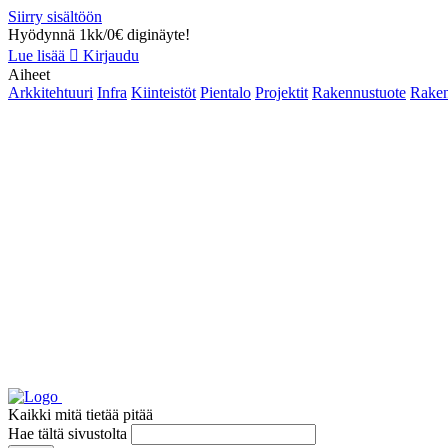
Siirry sisältöön
Hyödynnä 1kk/0€ diginäyte!
Lue lisää
Kirjaudu
Aiheet
Arkkitehtuuri
Infra
Kiinteistöt
Pientalo
Projektit
Rakennustuote
Raken
Kaikki mitä tietää pitää
Hae tältä sivustolta