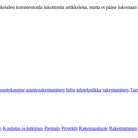
at oikeuden kommentoida lukottomia artikkeleita, mutta et pääse lukemaan l
asuntokauppa
asuntorakentaminen
Infra
talotekniikka
rakentaminen
Tam
n
Koulutus ja tutkimus
Pientalo
Projektit
Rakennustuote
Rakentaminen