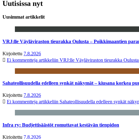
Uutisissa nyt
Uusimmat artikkelit
VRJ:lle Väyläviraston tieurakka Oulusta – Poikkimaantien par
Kirjoitettu
7.8.2026
Ei kommentteja
artikkeliin VRJ:lle Väyläviraston tieurakka Oulust
Sahateollisuudella edelleen synkät näkymät – kiusana korkea pu
Kirjoitettu
7.8.2026
Ei kommentteja
artikkeliin Sahateollisuudella edelleen synkät näk
Infra ry: Budjettisäästöt romuttavat kestävän tienpidon
Kirjoitettu
7.8.2026