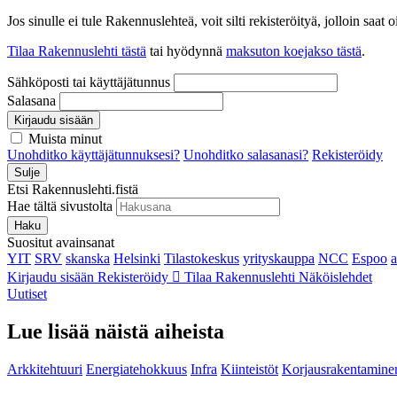
Jos sinulle ei tule Rakennuslehteä, voit silti rekisteröityä, jolloin sa
Tilaa Rakennuslehti tästä
tai hyödynnä
maksuton koejakso tästä
.
Sähköposti tai käyttäjätunnus
Salasana
Kirjaudu sisään
Muista minut
Unohditko käyttäjätunnuksesi?
Unohditko salasanasi?
Rekisteröidy
Sulje
Etsi Rakennuslehti.fistä
Hae tältä sivustolta
Haku
Suositut avainsanat
YIT
SRV
skanska
Helsinki
Tilastokeskus
yrityskauppa
NCC
Espoo
Kirjaudu sisään
Rekisteröidy
Tilaa Rakennuslehti
Näköislehdet
Uutiset
Lue lisää näistä aiheista
Arkkitehtuuri
Energiatehokkuus
Infra
Kiinteistöt
Korjausrakentamine