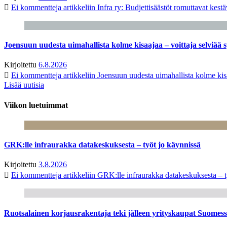
Ei kommentteja
artikkeliin Infra ry: Budjettisäästöt romuttavat kest
Joensuun uudesta uimahallista kolme kisaajaa – voittaja selviää s
Kirjoitettu
6.8.2026
Ei kommentteja
artikkeliin Joensuun uudesta uimahallista kolme kisa
Lisää uutisia
Viikon luetuimmat
GRK:lle infraurakka datakeskuksesta – työt jo käynnissä
Kirjoitettu
3.8.2026
Ei kommentteja
artikkeliin GRK:lle infraurakka datakeskuksesta – t
Ruotsalainen korjausrakentaja teki jälleen yrityskaupat Suome