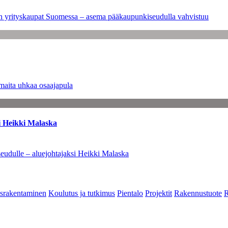
leen yrityskaupat Suomessa – asema pääkaupunkiseudulla vahvistuu
maita uhkaa osaajapula
i Heikki Malaska
eudulle – aluejohtajaksi Heikki Malaska
srakentaminen
Koulutus ja tutkimus
Pientalo
Projektit
Rakennustuote
R