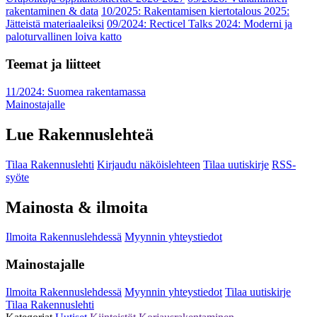
rakentaminen & data
10/2025: Rakentamisen kiertotalous 2025:
Jätteistä materiaaleiksi
09/2024: Recticel Talks 2024: Moderni ja
paloturvallinen loiva katto
Teemat ja liitteet
11/2024: Suomea rakentamassa
Mainostajalle
Lue Rakennuslehteä
Tilaa Rakennuslehti
Kirjaudu näköislehteen
Tilaa uutiskirje
RSS-
syöte
Mainosta & ilmoita
Ilmoita Rakennuslehdessä
Myynnin yhteystiedot
Mainostajalle
Ilmoita Rakennuslehdessä
Myynnin yhteystiedot
Tilaa uutiskirje
Tilaa Rakennuslehti