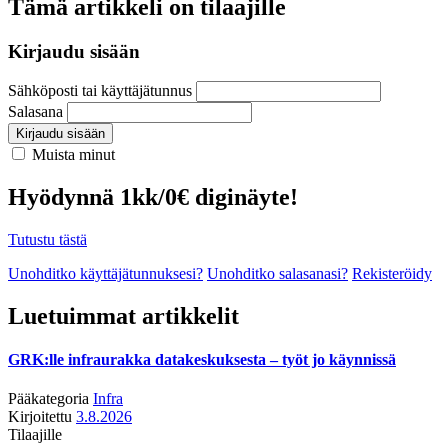
Tämä artikkeli on tilaajille
Kirjaudu sisään
Sähköposti tai käyttäjätunnus
Salasana
Kirjaudu sisään
Muista minut
Hyödynnä 1kk/0€ diginäyte!
Tutustu tästä
Unohditko käyttäjätunnuksesi?
Unohditko salasanasi?
Rekisteröidy
Luetuimmat artikkelit
GRK:lle infraurakka datakeskuksesta – työt jo käynnissä
Pääkategoria
Infra
Kirjoitettu
3.8.2026
Tilaajille