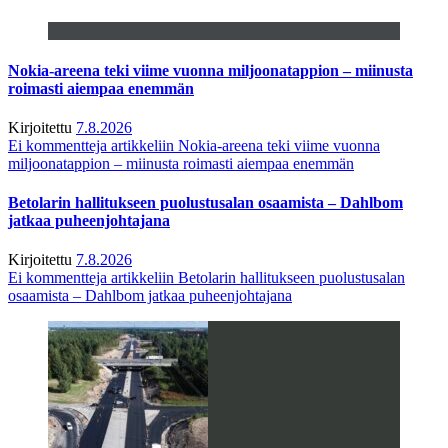
Nokia-areena teki viime vuonna miljoonatappion – miinusta
roimasti aiempaa enemmän
Kirjoitettu
7.8.2026
Ei kommentteja
artikkeliin Nokia-areena teki viime vuonna
miljoonatappion – miinusta roimasti aiempaa enemmän
Betolarin hallitukseen puolustusalan osaamista – Dahlbom
jatkaa puheenjohtajana
Kirjoitettu
7.8.2026
Ei kommentteja
artikkeliin Betolarin hallitukseen puolustusalan
osaamista – Dahlbom jatkaa puheenjohtajana