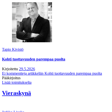
Tapio Kivistö
Kohti tuottavuuden parempaa puolta
Kirjoitettu
29.5.2026
Ei kommentteja
artikkeliin Kohti tuottavuuden parempaa puolta
Pääkirjoitus
Lisää toimitukselta
Vieraskynä