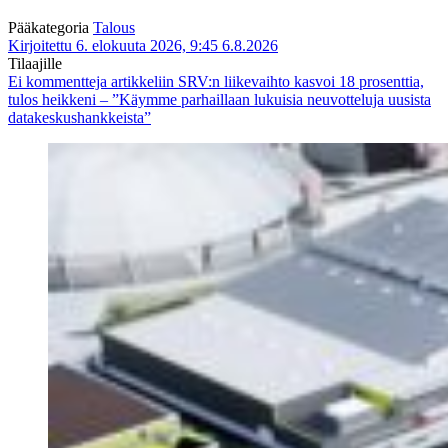
Pääkategoria
Talous
Kirjoitettu 6. elokuuta 2026, 9:45
6.8.2026
Tilaajille
Ei kommentteja
artikkeliin SRV:n liikevaihto kasvoi 18 prosenttia,
tulos heikkeni – ”Käymme parhaillaan lukuisia neuvotteluja uusista
datakeskushankkeista”