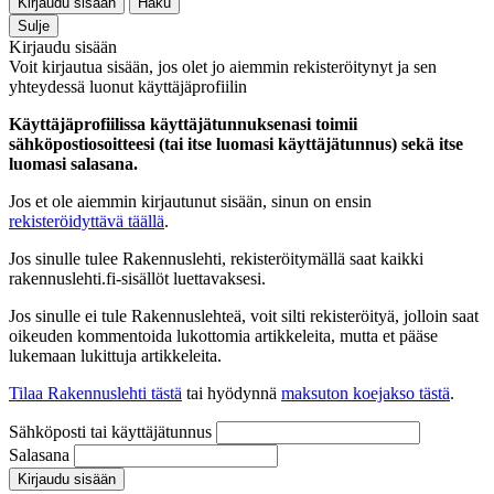
Kirjaudu sisään
Haku
Sulje
Kirjaudu sisään
Voit kirjautua sisään, jos olet jo aiemmin rekisteröitynyt ja sen
yhteydessä luonut käyttäjäprofiilin
Käyttäjäprofiilissa käyttäjätunnuksenasi toimii
sähköpostiosoitteesi (tai itse luomasi käyttäjätunnus) sekä itse
luomasi salasana.
Jos et ole aiemmin kirjautunut sisään, sinun on ensin
rekisteröidyttävä täällä
.
Jos sinulle tulee Rakennuslehti, rekisteröitymällä saat kaikki
rakennuslehti.fi-sisällöt luettavaksesi.
Jos sinulle ei tule Rakennuslehteä, voit silti rekisteröityä, jolloin saat
oikeuden kommentoida lukottomia artikkeleita, mutta et pääse
lukemaan lukittuja artikkeleita.
Tilaa Rakennuslehti tästä
tai hyödynnä
maksuton koejakso tästä
.
Sähköposti tai käyttäjätunnus
Salasana
Kirjaudu sisään