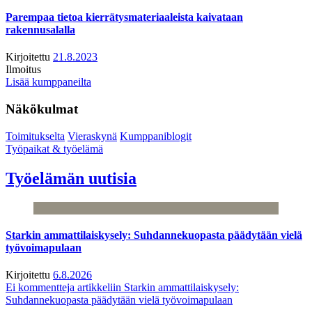
Parempaa tietoa kierrätysmateriaaleista kaivataan
rakennusalalla
Kirjoitettu
21.8.2023
Ilmoitus
Lisää kumppaneilta
Näkökulmat
Toimitukselta
Vieraskynä
Kumppaniblogit
Työpaikat & työelämä
Työelämän uutisia
Starkin ammattilaiskysely: Suhdannekuopasta päädytään vielä
työvoimapulaan
Kirjoitettu
6.8.2026
Ei kommentteja
artikkeliin Starkin ammattilaiskysely:
Suhdannekuopasta päädytään vielä työvoimapulaan