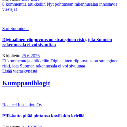
8 kommenttia
artikkeliin Nyt pohtimaan rakennusalan innostavia
viestejä!
Sari Suominen
Digitaalinen riippuvuus on strateginen riski, jota Suomen
rakennusala ei voi sivuuttaa
Kirjoitettu
25.6.2026
Ei kommentteja
artikkeliin Digitaalinen riippuvuus on strateginen
riski, jota Suomen rakennusala ei voi sivuuttaa
Lisää vieraskynästä
Kumppaniblogit
Recticel Insulation Oy
PIR-katto pitää pintansa kovillakin keleillä