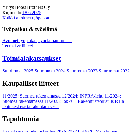
Yritys
Boost Brothers Oy
Kirjoitettu
18.6.2026
Kaikki avoimet työpaikat
Työpaikat & työelämä
Avoimet työpaikat
Työelämän uutisia
Teemat & liitteet
Toimialakatsaukset
Suurimmat 2025
Suurimmat 2024
Suurimmat 2023
Suurimmat 2022
Kaupalliset liitteet
11/2025: Suomea rakentamassa
12/2024: INFRA-lehti
11/2024:
Suomea rakentamassa
11/2023: Jokka − Rakennusteollisuus RT:n
lehti kestävästä rakentamisesta
Tapahtumia
Urapolkuja-oppilaitoskiertue 2026-2027
05/2026: Vähähiilinen