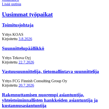
Lisää uutisia
Uusimmat työpaikat
Toimitusjohtaja
Yritys
KOAS
Kirjoitettu
3.8.2026
Suunnittelupäällikkö
Yritys
Tekova Oyj
Kirjoitettu
22.7.2026
Vastuusuunnittelija, tietomallintava suunnittelija
Yritys
FCG Finnish Consulting Group Oy
Kirjoitettu
20.7.2026
Rakennuttamisen nuorempi asiantuntija,
yhteistoiminnallisten hankkeiden asiantuntija ja
kustannusasiantuntija