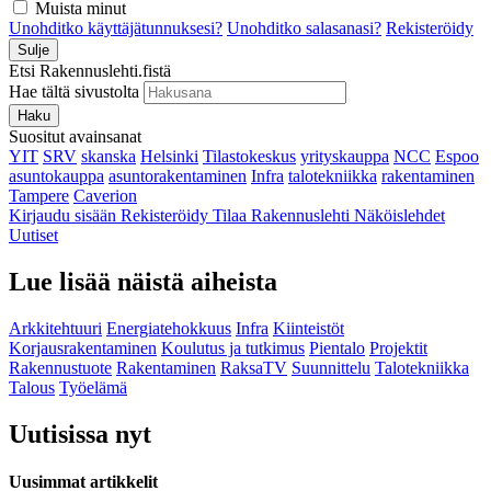
Muista minut
Unohditko käyttäjätunnuksesi?
Unohditko salasanasi?
Rekisteröidy
Sulje
Etsi Rakennuslehti.fistä
Hae tältä sivustolta
Haku
Suositut avainsanat
YIT
SRV
skanska
Helsinki
Tilastokeskus
yrityskauppa
NCC
Espoo
asuntokauppa
asuntorakentaminen
Infra
talotekniikka
rakentaminen
Tampere
Caverion
Kirjaudu sisään
Rekisteröidy
Tilaa Rakennuslehti
Näköislehdet
Uutiset
Lue lisää näistä aiheista
Arkkitehtuuri
Energiatehokkuus
Infra
Kiinteistöt
Korjausrakentaminen
Koulutus ja tutkimus
Pientalo
Projektit
Rakennustuote
Rakentaminen
RaksaTV
Suunnittelu
Talotekniikka
Talous
Työelämä
Uutisissa nyt
Uusimmat artikkelit