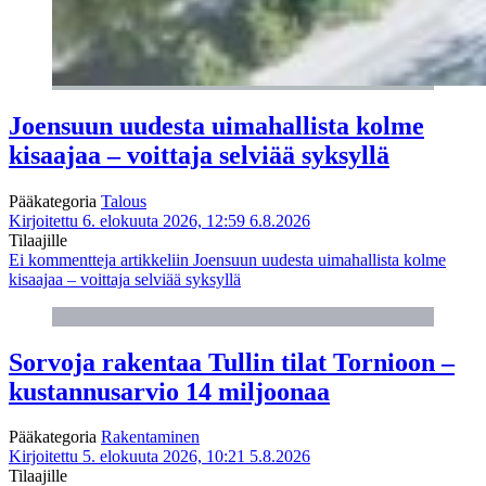
Joensuun uudesta uimahallista kolme
kisaajaa – voittaja selviää syksyllä
Pääkategoria
Talous
Kirjoitettu 6. elokuuta 2026, 12:59
6.8.2026
Tilaajille
Ei kommentteja
artikkeliin Joensuun uudesta uimahallista kolme
kisaajaa – voittaja selviää syksyllä
Sorvoja rakentaa Tullin tilat Tornioon –
kustannusarvio 14 miljoonaa
Pääkategoria
Rakentaminen
Kirjoitettu 5. elokuuta 2026, 10:21
5.8.2026
Tilaajille