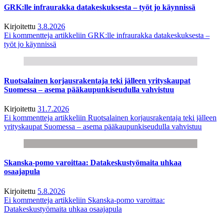
GRK:lle infraurakka datakeskuksesta – työt jo käynnissä
Kirjoitettu
3.8.2026
Ei kommentteja
artikkeliin GRK:lle infraurakka datakeskuksesta –
työt jo käynnissä
Ruotsalainen korjausrakentaja teki jälleen yrityskaupat
Suomessa – asema pääkaupunkiseudulla vahvistuu
Kirjoitettu
31.7.2026
Ei kommentteja
artikkeliin Ruotsalainen korjausrakentaja teki jälleen
yrityskaupat Suomessa – asema pääkaupunkiseudulla vahvistuu
Skanska-pomo varoittaa: Datakeskustyömaita uhkaa
osaajapula
Kirjoitettu
5.8.2026
Ei kommentteja
artikkeliin Skanska-pomo varoittaa:
Datakeskustyömaita uhkaa osaajapula