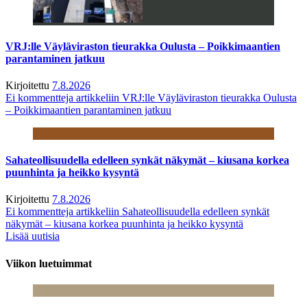
VRJ:lle Väyläviraston tieurakka Oulusta – Poikkimaantien
parantaminen jatkuu
Kirjoitettu
7.8.2026
Ei kommentteja
artikkeliin VRJ:lle Väyläviraston tieurakka Oulusta
– Poikkimaantien parantaminen jatkuu
Sahateollisuudella edelleen synkät näkymät – kiusana korkea
puunhinta ja heikko kysyntä
Kirjoitettu
7.8.2026
Ei kommentteja
artikkeliin Sahateollisuudella edelleen synkät
näkymät – kiusana korkea puunhinta ja heikko kysyntä
Lisää uutisia
Viikon luetuimmat