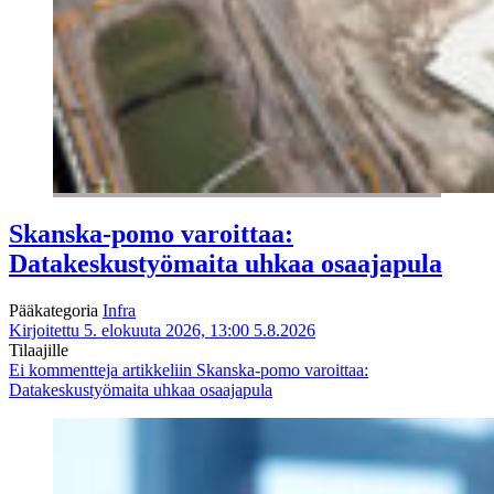
Skanska-pomo varoittaa:
Datakeskustyömaita uhkaa osaajapula
Pääkategoria
Infra
Kirjoitettu 5. elokuuta 2026, 13:00
5.8.2026
Tilaajille
Ei kommentteja
artikkeliin Skanska-pomo varoittaa:
Datakeskustyömaita uhkaa osaajapula