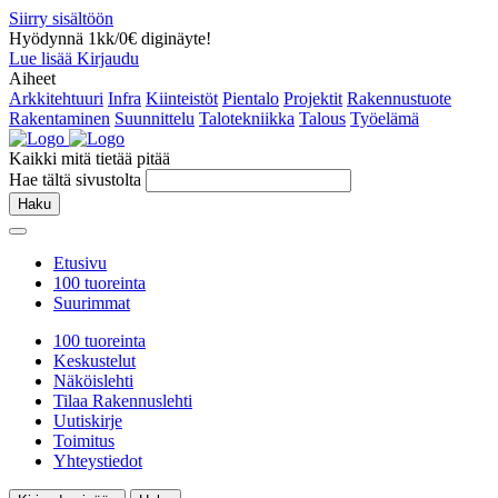
Siirry sisältöön
Hyödynnä 1kk/0€ diginäyte!
Lue lisää
Kirjaudu
Aiheet
Arkkitehtuuri
Infra
Kiinteistöt
Pientalo
Projektit
Rakennustuote
Rakentaminen
Suunnittelu
Talotekniikka
Talous
Työelämä
Kaikki mitä tietää pitää
Hae tältä sivustolta
Haku
Etusivu
100 tuoreinta
Suurimmat
100 tuoreinta
Keskustelut
Näköislehti
Tilaa Rakennuslehti
Uutiskirje
Toimitus
Yhteystiedot