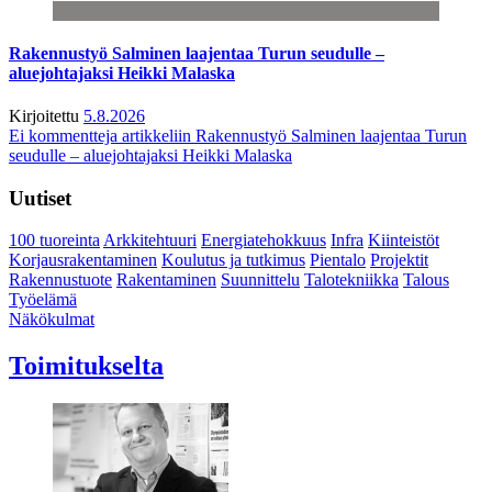
Rakennustyö Salminen laajentaa Turun seudulle –
aluejohtajaksi Heikki Malaska
Kirjoitettu
5.8.2026
Ei kommentteja
artikkeliin Rakennustyö Salminen laajentaa Turun
seudulle – aluejohtajaksi Heikki Malaska
Uutiset
100 tuoreinta
Arkkitehtuuri
Energiatehokkuus
Infra
Kiinteistöt
Korjausrakentaminen
Koulutus ja tutkimus
Pientalo
Projektit
Rakennustuote
Rakentaminen
Suunnittelu
Talotekniikka
Talous
Työelämä
Näkökulmat
Toimitukselta