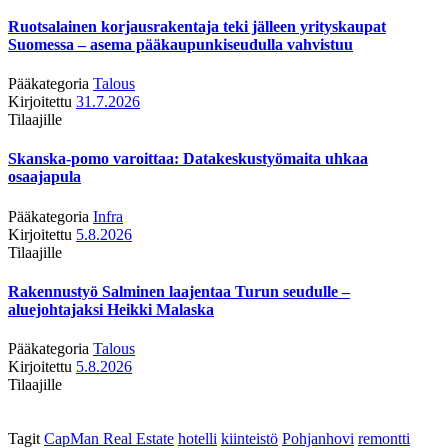
Ruotsalainen korjausrakentaja teki jälleen yrityskaupat
Suomessa – asema pääkaupunkiseudulla vahvistuu
Pääkategoria
Talous
Kirjoitettu
31.7.2026
Tilaajille
Skanska-pomo varoittaa: Datakeskustyömaita uhkaa
osaajapula
Pääkategoria
Infra
Kirjoitettu
5.8.2026
Tilaajille
Rakennustyö Salminen laajentaa Turun seudulle –
aluejohtajaksi Heikki Malaska
Pääkategoria
Talous
Kirjoitettu
5.8.2026
Tilaajille
Tagit
CapMan Real Estate
hotelli
kiinteistö
Pohjanhovi
remontti