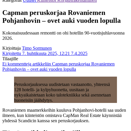
Kategoriat
Uutiset
Kiinteistöt
Korjausrakentaminen
Capman peruskorjaa Rovaniemen
Pohjanhovin – ovet auki vuoden lopulla
Kokonaisuudessaan remontti on ohi hotellin 90-vuotisjuhlavuonna
2026.
Kirjoittaja
Timo Sormunen
Kirjoitettu 7. huhtikuuta 2025, 12:21
7.4.2025
Tilaajille
Ei kommentteja
artikkeliin Capman peruskorjaa Rovaniemen
Pohjanhovin – ovet auki vuoden lopulla
Peruskorjauksessa uudistetaan vastaanotto, yhteensä
128 hotelli- ja kylpyhuonetta, uusitaan ja
nykyaikaistetaan koko talotekniikka sekä asennetaan
huoneisiin jäähdytys.
Rovaniemen maamerkkeihin kuuluva Pohjanhovi-hotelli saa uuden
ilmeen, kun kiinteistön omistava CapMan Real Estate käynnistää
yhdessä Scandicin kanssa sen peruskorjauksen.