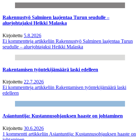
Rakennustyö Salminen laajentaa Turun seudulle –
aluejohtajaksi Heikki Malaska
Kirjoitettu
5.8.2026
Ei kommentteja
artikkeliin Rakennustyö Salminen laajentaa Turun
seudulle – aluejohtajaksi Heikki Malaska
Rakentamisen työntekijämäärä laski edelleen
Kirjoitettu
22.7.2026
Ei kommentteja
artikkeliin Rakentamisen työntekijämäärä laski
edelleen
Asiantuntija: Kustannusohjauksen haaste on johtaminen
Kirjoitettu
30.6.2026
1 kommentti
artikkeliin Asiantuntija: Kustannusohjauksen haaste on
johtaminen