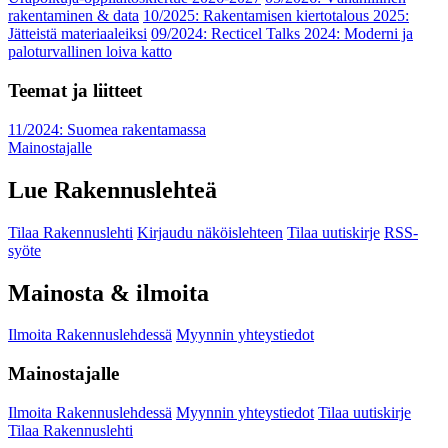
rakentaminen & data
10/2025: Rakentamisen kiertotalous 2025:
Jätteistä materiaaleiksi
09/2024: Recticel Talks 2024: Moderni ja
paloturvallinen loiva katto
Teemat ja liitteet
11/2024: Suomea rakentamassa
Mainostajalle
Lue Rakennuslehteä
Tilaa Rakennuslehti
Kirjaudu näköislehteen
Tilaa uutiskirje
RSS-
syöte
Mainosta & ilmoita
Ilmoita Rakennuslehdessä
Myynnin yhteystiedot
Mainostajalle
Ilmoita Rakennuslehdessä
Myynnin yhteystiedot
Tilaa uutiskirje
Tilaa Rakennuslehti