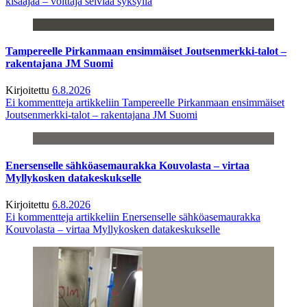
kisaajaa – voittaja selviää syksyllä
Tampereelle Pirkanmaan ensimmäiset Joutsenmerkki-talot –
rakentajana JM Suomi
Kirjoitettu
6.8.2026
Ei kommentteja
artikkeliin Tampereelle Pirkanmaan ensimmäiset
Joutsenmerkki-talot – rakentajana JM Suomi
Enersenselle sähköasemaurakka Kouvolasta – virtaa
Myllykosken datakeskukselle
Kirjoitettu
6.8.2026
Ei kommentteja
artikkeliin Enersenselle sähköasemaurakka
Kouvolasta – virtaa Myllykosken datakeskukselle