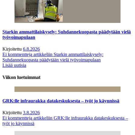
Starkin ammattilaiskysely: Suhdannekuopasta päädytään vielä
työvoimapulaan
Kirjoitettu
6.8.2026
Ei kommentteja
artikkeliin Starkin ammattilaiskysely:
Suhdannekuopasta päädytään vielä työvoimapulaan
Lisää uutisia
Viikon luetuimmat
GRK:lle infraurakka datakeskuksesta – työt jo käynnissä
Kirjoitettu
3.8.2026
Ei kommentteja
artikkeliin GRK:lle infraurakka datakeskuksesta –
työt jo käynnissä