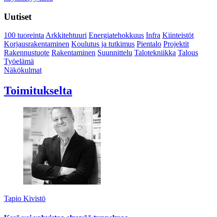
Uutiset
100 tuoreinta
Arkkitehtuuri
Energiatehokkuus
Infra
Kiinteistöt
Korjausrakentaminen
Koulutus ja tutkimus
Pientalo
Projektit
Rakennustuote
Rakentaminen
Suunnittelu
Talotekniikka
Talous
Työelämä
Näkökulmat
Toimitukselta
Tapio Kivistö