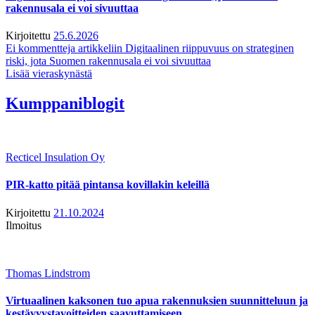
rakennusala ei voi sivuuttaa
Kirjoitettu
25.6.2026
Ei kommentteja
artikkeliin Digitaalinen riippuvuus on strateginen
riski, jota Suomen rakennusala ei voi sivuuttaa
Lisää vieraskynästä
Kumppaniblogit
Recticel Insulation Oy
PIR-katto pitää pintansa kovillakin keleillä
Kirjoitettu
21.10.2024
Ilmoitus
Thomas Lindstrom
Virtuaalinen kaksonen tuo apua rakennuksien suunnitteluun ja
kestävyystavoitteiden saavuttamiseen