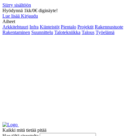
Siirry sisältöön
Hyödynnä 1kk/0€ diginäyte!
Lue lisää
Kirjaudu
Aiheet
Arkkitehtuuri
Infra
Kiinteistöt
Pientalo
Projektit
Rakennustuote
Rakentaminen
Suunnittelu
Talotekniikka
Talous
Työelämä
Kaikki mitä tietää pitää
Hae tältä sivustolta