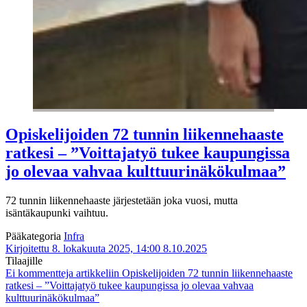
Opiskelijoiden 72 tunnin liikennehaaste
ratkesi – ”Voittajatyö tukee kaupungissa
jo olevaa vahvaa kulttuurinäkökulmaa”
72 tunnin liikennehaaste järjestetään joka vuosi, mutta
isäntäkaupunki vaihtuu.
Pääkategoria
Infra
Kirjoitettu 8. lokakuuta 2025, 14:00
8.10.2025
Tilaajille
Ei kommentteja
artikkeliin Opiskelijoiden 72 tunnin liikennehaaste
ratkesi – ”Voittajatyö tukee kaupungissa jo olevaa vahvaa
kulttuurinäkökulmaa”