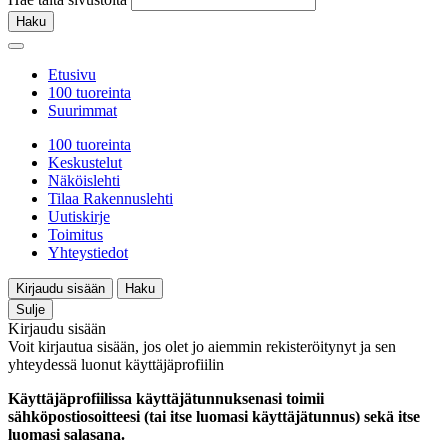
Haku
Etusivu
100 tuoreinta
Suurimmat
100 tuoreinta
Keskustelut
Näköislehti
Tilaa Rakennuslehti
Uutiskirje
Toimitus
Yhteystiedot
Kirjaudu sisään
Haku
Sulje
Kirjaudu sisään
Voit kirjautua sisään, jos olet jo aiemmin rekisteröitynyt ja sen
yhteydessä luonut käyttäjäprofiilin
Käyttäjäprofiilissa käyttäjätunnuksenasi toimii
sähköpostiosoitteesi (tai itse luomasi käyttäjätunnus) sekä itse
luomasi salasana.