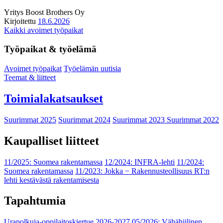
Yritys
Boost Brothers Oy
Kirjoitettu
18.6.2026
Kaikki avoimet työpaikat
Työpaikat & työelämä
Avoimet työpaikat
Työelämän uutisia
Teemat & liitteet
Toimialakatsaukset
Suurimmat 2025
Suurimmat 2024
Suurimmat 2023
Suurimmat 2022
Kaupalliset liitteet
11/2025: Suomea rakentamassa
12/2024: INFRA-lehti
11/2024:
Suomea rakentamassa
11/2023: Jokka − Rakennusteollisuus RT:n
lehti kestävästä rakentamisesta
Tapahtumia
Urapolkuja-oppilaitoskiertue 2026-2027
05/2026: Vähähiilinen