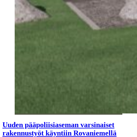
Uuden pääpoliisiaseman varsinaiset
rakennustyöt käyntiin Rovaniemellä