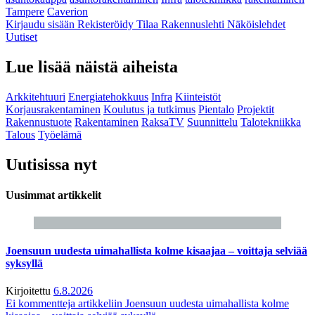
Tampere
Caverion
Kirjaudu sisään
Rekisteröidy
Tilaa Rakennuslehti
Näköislehdet
Uutiset
Lue lisää näistä aiheista
Arkkitehtuuri
Energiatehokkuus
Infra
Kiinteistöt
Korjausrakentaminen
Koulutus ja tutkimus
Pientalo
Projektit
Rakennustuote
Rakentaminen
RaksaTV
Suunnittelu
Talotekniikka
Talous
Työelämä
Uutisissa nyt
Uusimmat artikkelit
Joensuun uudesta uimahallista kolme kisaajaa – voittaja selviää
syksyllä
Kirjoitettu
6.8.2026
Ei kommentteja
artikkeliin Joensuun uudesta uimahallista kolme