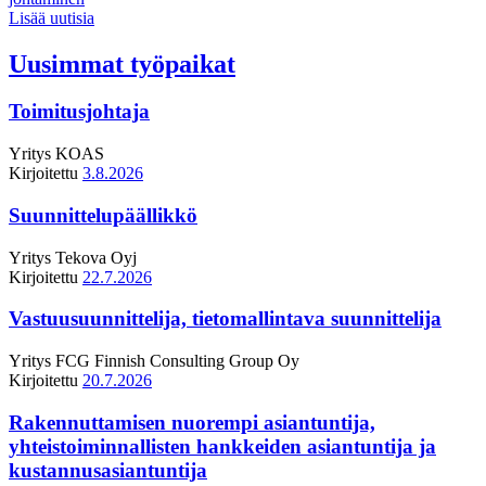
Lisää uutisia
Uusimmat työpaikat
Toimitusjohtaja
Yritys
KOAS
Kirjoitettu
3.8.2026
Suunnittelupäällikkö
Yritys
Tekova Oyj
Kirjoitettu
22.7.2026
Vastuusuunnittelija, tietomallintava suunnittelija
Yritys
FCG Finnish Consulting Group Oy
Kirjoitettu
20.7.2026
Rakennuttamisen nuorempi asiantuntija,
yhteistoiminnallisten hankkeiden asiantuntija ja
kustannusasiantuntija