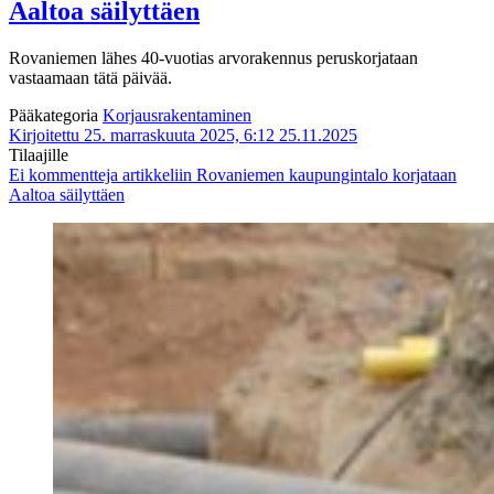
Aaltoa säilyttäen
Rovaniemen lähes 40-vuotias arvorakennus peruskorjataan
vastaamaan tätä päivää.
Pääkategoria
Korjausrakentaminen
Kirjoitettu 25. marraskuuta 2025, 6:12
25.11.2025
Tilaajille
Ei kommentteja
artikkeliin Rovaniemen kaupungintalo korjataan
Aaltoa säilyttäen