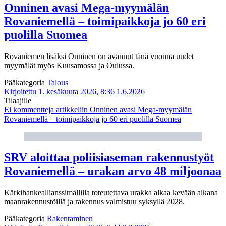
Onninen avasi Mega-myymälän
Rovaniemellä – toimipaikkoja jo 60 eri
puolilla Suomea
Rovaniemen lisäksi Onninen on avannut tänä vuonna uudet
myymälät myös Kuusamossa ja Oulussa.
Pääkategoria
Talous
Kirjoitettu 1. kesäkuuta 2026, 8:36
1.6.2026
Tilaajille
Ei kommentteja
artikkeliin Onninen avasi Mega-myymälän
Rovaniemellä – toimipaikkoja jo 60 eri puolilla Suomea
SRV aloittaa poliisiaseman rakennustyöt
Rovaniemellä – urakan arvo 48 miljoonaa
Kärkihankeallianssimallilla toteutettava urakka alkaa kevään aikana
maanrakennustöillä ja rakennus valmistuu syksyllä 2028.
Pääkategoria
Rakentaminen