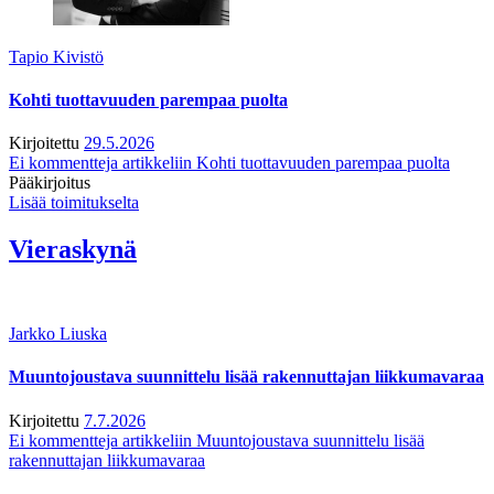
Tapio Kivistö
Kohti tuottavuuden parempaa puolta
Kirjoitettu
29.5.2026
Ei kommentteja
artikkeliin Kohti tuottavuuden parempaa puolta
Pääkirjoitus
Lisää toimitukselta
Vieraskynä
Jarkko Liuska
Muuntojoustava suunnittelu lisää rakennuttajan liikkumavaraa
Kirjoitettu
7.7.2026
Ei kommentteja
artikkeliin Muuntojoustava suunnittelu lisää
rakennuttajan liikkumavaraa