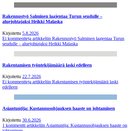
Rakennustyö Salminen laajentaa Turun seudulle –
aluejohtajaksi Heikki Malaska
Kirjoitettu
5.8.2026
Ei kommentteja
artikkeliin Rakennustyö Salminen laajentaa Turun
seudulle – aluejohtajaksi Heikki Malaska
Rakentamisen työntekijämäärä laski edelleen
Kirjoitettu
22.7.2026
Ei kommentteja
artikkeliin Rakentamisen työntekijämäärä laski
edelleen
Asiantuntija: Kustannusohjauksen haaste on johtaminen
Kirjoitettu
30.6.2026
1 kommentti
artikkeliin Asiantuntija: Kustannusohjauksen haaste on
johtaminen