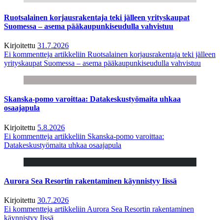
Ruotsalainen korjausrakentaja teki jälleen yrityskaupat
Suomessa – asema pääkaupunkiseudulla vahvistuu
Kirjoitettu
31.7.2026
Ei kommentteja
artikkeliin Ruotsalainen korjausrakentaja teki jälleen
yrityskaupat Suomessa – asema pääkaupunkiseudulla vahvistuu
Skanska-pomo varoittaa: Datakeskustyömaita uhkaa
osaajapula
Kirjoitettu
5.8.2026
Ei kommentteja
artikkeliin Skanska-pomo varoittaa:
Datakeskustyömaita uhkaa osaajapula
Aurora Sea Resortin rakentaminen käynnistyy Iissä
Kirjoitettu
30.7.2026
Ei kommentteja
artikkeliin Aurora Sea Resortin rakentaminen
käynnistyy Iissä