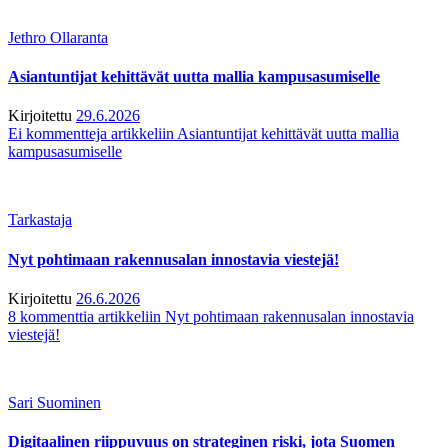
Jethro Ollaranta
Asiantuntijat kehittävät uutta mallia kampusasumiselle
Kirjoitettu
29.6.2026
Ei kommentteja
artikkeliin Asiantuntijat kehittävät uutta mallia
kampusasumiselle
Tarkastaja
Nyt pohtimaan rakennusalan innostavia viestejä!
Kirjoitettu
26.6.2026
8 kommenttia
artikkeliin Nyt pohtimaan rakennusalan innostavia
viestejä!
Sari Suominen
Digitaalinen riippuvuus on strateginen riski, jota Suomen