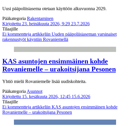
Uusi pääpoliisiasema otetaan käyttöön alkuvuonna 2029.
Pääkategoria
Rakentaminen
Kirjoitettu 23. heinäkuuta 2026, 9:29
23.7.2026
Tilaajille
Ei kommentteja
artikkeliin Uuden pääpoliisiaseman varsinaiset
rakennustyöt käyntiin Rovaniemellä
KAS asuntojen ensimmäinen kohde
Rovaniemelle – urakoitsijana Pesonen
Yhtiö mielii Rovaniemelle lisää uudiskohteita.
Pääkategoria
Asunnot
Kirjoitettu 15. kesäkuuta 2026, 12:45
15.6.2026
Tilaajille
Ei kommentteja
artikkeliin KAS asuntojen ensimmäinen kohde
Rovaniemelle – urakoitsijana Pesonen