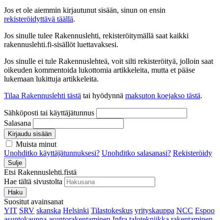
Jos et ole aiemmin kirjautunut sisään, sinun on ensin
rekisteröidyttävä täällä
.
Jos sinulle tulee Rakennuslehti, rekisteröitymällä saat kaikki
rakennuslehti.fi-sisällöt luettavaksesi.
Jos sinulle ei tule Rakennuslehteä, voit silti rekisteröityä, jolloin saat
oikeuden kommentoida lukottomia artikkeleita, mutta et pääse
lukemaan lukittuja artikkeleita.
Tilaa Rakennuslehti tästä
tai hyödynnä
maksuton koejakso tästä
.
Sähköposti tai käyttäjätunnus
Salasana
Kirjaudu sisään
Muista minut
Unohditko käyttäjätunnuksesi?
Unohditko salasanasi?
Rekisteröidy
Sulje
Etsi Rakennuslehti.fistä
Hae tältä sivustolta
Haku
Suositut avainsanat
YIT
SRV
skanska
Helsinki
Tilastokeskus
yrityskauppa
NCC
Espoo
asuntokauppa
asuntorakentaminen
Infra
talotekniikka
rakentaminen