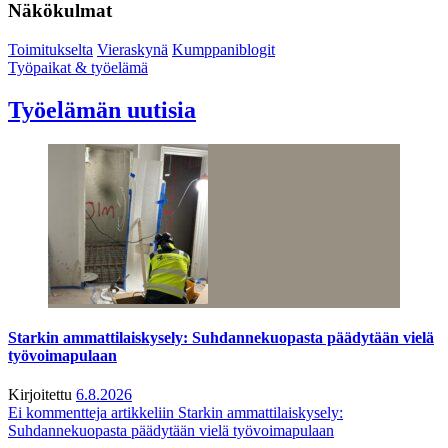
Näkökulmat
Toimitukselta
Vieraskynä
Kumppaniblogit
Työpaikat & työelämä
Työelämän uutisia
Starkin ammattilaiskysely: Suhdannekuopasta päädytään vielä
työvoimapulaan
Kirjoitettu
6.8.2026
Ei kommentteja
artikkeliin Starkin ammattilaiskysely:
Suhdannekuopasta päädytään vielä työvoimapulaan