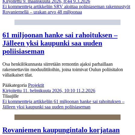
Kirjoitettu 9. maaliskuuta 2026, 8:44
9.3.2026
Ei kommentteja
artikkeliin SRV aloittaa poliisiaseman rakennustyöt
Rovaniemellä – urakan arvo 48 miljoonaa
61 miljoonan hanke sai rahoituksen –
Jälleen yksi kaupunki saa uuden
poliisiaseman
Osa henkilökunnasta siirretään remontin ajaksi parhaillaan
rakennettaviin moduulitiloihin, joina toimivat Oulun poliisitalon
väliaikaiset tilat.
Pääkategoria
Projektit
Kirjoitettu 11. helmikuuta 2026, 10:10
11.2.2026
Tilaajille
Ei kommentteja
artikkeliin 61 miljoonan hanke sai rahoituksen –
Jälleen yksi kaupunki saa uuden poliisiaseman
Rovaniemen kaupungintalo korjataan