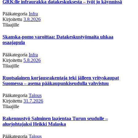
GRK:lle infraurakka datakeskuksesta – työt jo käynnissä
Pääkategoria
Infra
Kirjoitettu
3.8.2026
Tilaajille
Skanska-pomo varoittaa: Datakeskustyömaita uhkaa
osaajapula
Pääkategoria
Infra
Kirjoitettu
5.8.2026
Tilaajille
Ruotsalainen korjausrakentaja teki jälleen yrityskaupat
Suomessa – asema pääkaupunkiseudulla vahvistuu
Pääkategoria
Talous
Kirjoitettu
31.7.2026
Tilaajille
Rakennustyö Salminen laajentaa Turun seudulle –
aluejohtajaksi Heikki Malaska
Pääkategoria
Talous