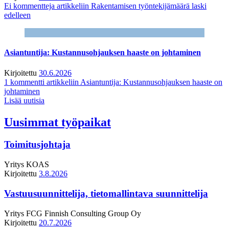
Ei kommentteja
artikkeliin Rakentamisen työntekijämäärä laski
edelleen
Asiantuntija: Kustannusohjauksen haaste on johtaminen
Kirjoitettu
30.6.2026
1 kommentti
artikkeliin Asiantuntija: Kustannusohjauksen haaste on
johtaminen
Lisää uutisia
Uusimmat työpaikat
Toimitusjohtaja
Yritys
KOAS
Kirjoitettu
3.8.2026
Vastuusuunnittelija, tietomallintava suunnittelija
Yritys
FCG Finnish Consulting Group Oy
Kirjoitettu
20.7.2026