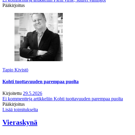
Pääkirjoitus
Tapio Kivistö
Kohti tuottavuuden parempaa puolta
Kirjoitettu
29.5.2026
Ei kommentteja
artikkeliin Kohti tuottavuuden parempaa puolta
Pääkirjoitus
Lisää toimitukselta
Vieraskynä