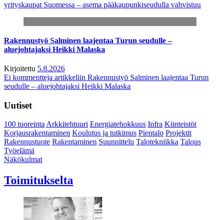
yrityskaupat Suomessa – asema pääkaupunkiseudulla vahvistuu
Rakennustyö Salminen laajentaa Turun seudulle –
aluejohtajaksi Heikki Malaska
Kirjoitettu
5.8.2026
Ei kommentteja
artikkeliin Rakennustyö Salminen laajentaa Turun
seudulle – aluejohtajaksi Heikki Malaska
Uutiset
100 tuoreinta
Arkkitehtuuri
Energiatehokkuus
Infra
Kiinteistöt
Korjausrakentaminen
Koulutus ja tutkimus
Pientalo
Projektit
Rakennustuote
Rakentaminen
Suunnittelu
Talotekniikka
Talous
Työelämä
Näkökulmat
Toimitukselta