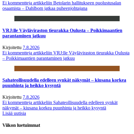
Ei kommentteja
artikkeliin Betolarin hallitukseen puolustusalan
osaamista – Dahlbom jatkaa puheenjohtajana
VRJ:lle Väyläviraston tieurakka Oulusta – Poikkimaantien
parantaminen jatkuu
Kirjoitettu
7.8.2026
Ei kommentteja
artikkeliin VRJ:lle Väyläviraston tieurakka Oulusta
– Poikkimaantien parantaminen jatkuu
Sahateollisuudella edelleen synkät näkymät – kiusana korkea
puunhinta ja heikko kysyntä
Kirjoitettu
7.8.2026
Ei kommentteja
artikkeliin Sahateollisuudella edelleen synkät
näkymät – kiusana korkea puunhinta ja heikko kysyntä
Lisää uutisia
Viikon luetuimmat