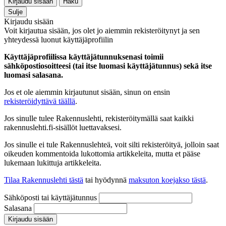
Kirjaudu sisään
Haku
Sulje
Kirjaudu sisään
Voit kirjautua sisään, jos olet jo aiemmin rekisteröitynyt ja sen
yhteydessä luonut käyttäjäprofiilin
Käyttäjäprofiilissa käyttäjätunnuksenasi toimii
sähköpostiosoitteesi (tai itse luomasi käyttäjätunnus) sekä itse
luomasi salasana.
Jos et ole aiemmin kirjautunut sisään, sinun on ensin
rekisteröidyttävä täällä
.
Jos sinulle tulee Rakennuslehti, rekisteröitymällä saat kaikki
rakennuslehti.fi-sisällöt luettavaksesi.
Jos sinulle ei tule Rakennuslehteä, voit silti rekisteröityä, jolloin saat
oikeuden kommentoida lukottomia artikkeleita, mutta et pääse
lukemaan lukittuja artikkeleita.
Tilaa Rakennuslehti tästä
tai hyödynnä
maksuton koejakso tästä
.
Sähköposti tai käyttäjätunnus
Salasana
Kirjaudu sisään