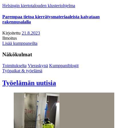
Helsingin kiertotalouden klusteriohjelma
Parempaa tietoa kierrätysmateriaaleista kaivataan
rakennusalalla
Kirjoitettu
21.8.2023
Ilmoitus
Lisää kumppaneilta
Näkökulmat
Toimitukselta
Vieraskynä
Kumppaniblogit
Työpaikat & työelämä
Työelämän uutisia