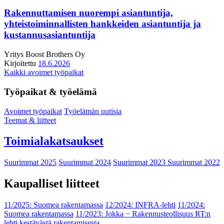
Rakennuttamisen nuorempi asiantuntija,
yhteistoiminnallisten hankkeiden asiantuntija ja
kustannusasiantuntija
Yritys
Boost Brothers Oy
Kirjoitettu
18.6.2026
Kaikki avoimet työpaikat
Työpaikat & työelämä
Avoimet työpaikat
Työelämän uutisia
Teemat & liitteet
Toimialakatsaukset
Suurimmat 2025
Suurimmat 2024
Suurimmat 2023
Suurimmat 2022
Kaupalliset liitteet
11/2025: Suomea rakentamassa
12/2024: INFRA-lehti
11/2024:
Suomea rakentamassa
11/2023: Jokka − Rakennusteollisuus RT:n
lehti kestävästä rakentamisesta