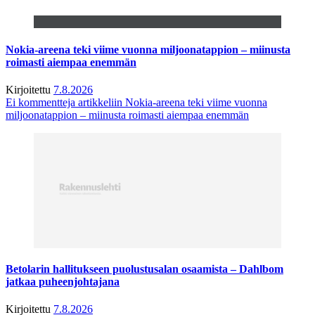
Nokia-areena teki viime vuonna miljoonatappion – miinusta
roimasti aiempaa enemmän
Kirjoitettu
7.8.2026
Ei kommentteja
artikkeliin Nokia-areena teki viime vuonna
miljoonatappion – miinusta roimasti aiempaa enemmän
Betolarin hallitukseen puolustusalan osaamista – Dahlbom
jatkaa puheenjohtajana
Kirjoitettu
7.8.2026