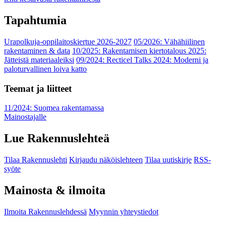
Tapahtumia
Urapolkuja-oppilaitoskiertue 2026-2027
05/2026: Vähähiilinen
rakentaminen & data
10/2025: Rakentamisen kiertotalous 2025:
Jätteistä materiaaleiksi
09/2024: Recticel Talks 2024: Moderni ja
paloturvallinen loiva katto
Teemat ja liitteet
11/2024: Suomea rakentamassa
Mainostajalle
Lue Rakennuslehteä
Tilaa Rakennuslehti
Kirjaudu näköislehteen
Tilaa uutiskirje
RSS-
syöte
Mainosta & ilmoita
Ilmoita Rakennuslehdessä
Myynnin yhteystiedot