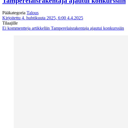
Tamperelaisrakentaja ajautui konkurssiin
Pääkategoria
Talous
Kirjoitettu 4. huhtikuuta 2025, 6:00
4.4.2025
Tilaajille
Ei kommentteja
artikkeliin Tamperelaisrakentaja ajautui konkurssiin