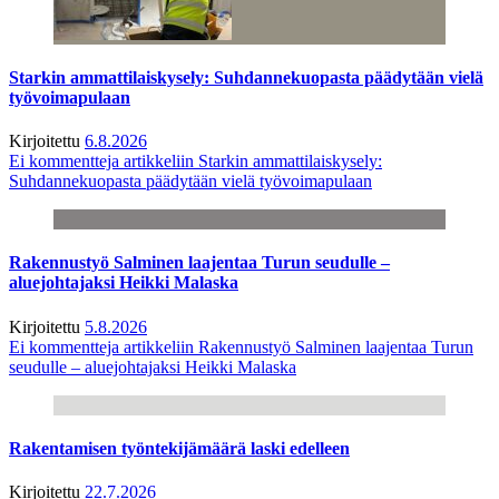
Starkin ammattilaiskysely: Suhdannekuopasta päädytään vielä
työvoimapulaan
Kirjoitettu
6.8.2026
Ei kommentteja
artikkeliin Starkin ammattilaiskysely:
Suhdannekuopasta päädytään vielä työvoimapulaan
Rakennustyö Salminen laajentaa Turun seudulle –
aluejohtajaksi Heikki Malaska
Kirjoitettu
5.8.2026
Ei kommentteja
artikkeliin Rakennustyö Salminen laajentaa Turun
seudulle – aluejohtajaksi Heikki Malaska
Rakentamisen työntekijämäärä laski edelleen
Kirjoitettu
22.7.2026