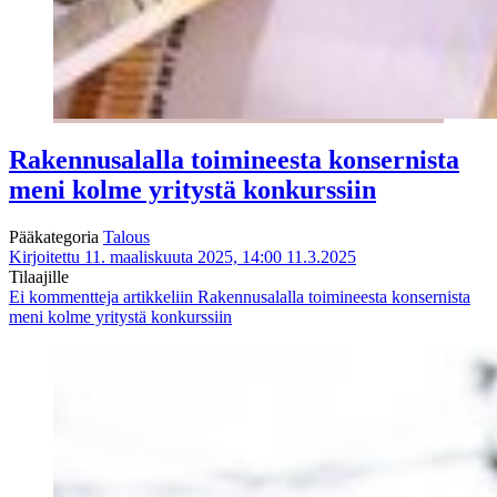
Rakennusalalla toimineesta konsernista
meni kolme yritystä konkurssiin
Pääkategoria
Talous
Kirjoitettu 11. maaliskuuta 2025, 14:00
11.3.2025
Tilaajille
Ei kommentteja
artikkeliin Rakennusalalla toimineesta konsernista
meni kolme yritystä konkurssiin