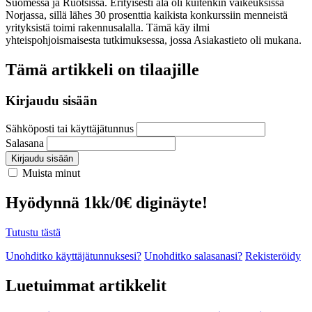
Suomessa ja Ruotsissa. Erityisesti ala oli kuitenkin vaikeuksissa
Norjassa, sillä lähes 30 prosenttia kaikista konkurssiin menneistä
yrityksistä toimi rakennusalalla. Tämä käy ilmi
yhteispohjoismaisesta tutkimuksessa, jossa Asiakastieto oli mukana.
Tämä artikkeli on tilaajille
Kirjaudu sisään
Sähköposti tai käyttäjätunnus
Salasana
Kirjaudu sisään
Muista minut
Hyödynnä 1kk/0€ diginäyte!
Tutustu tästä
Unohditko käyttäjätunnuksesi?
Unohditko salasanasi?
Rekisteröidy
Luetuimmat artikkelit