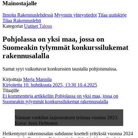
Mainostajalle
Ilmoita Rakennuslehdessä
Myynnin yhteystiedot
Tilaa uutiskirje
Tilaa Rakennuslehti
Kategoriat
Uutiset
Talous
Pohjolassa on yksi maa, jossa on
Suomeakin tylymmät konkurssilukemat
rakennusalalla
Samat syyt vaikuttavat konkurssien taustalla pohjoismaissa.
Kirjoittaja
Merja Mannila
Kirjoitettu 10. huhtikuuta 2025, 13:30
10.4.2025
Tilaajille
Ei kommentteja
artikkeliin Pohjolassa on yksi maa, jossa on
Suomeakin tylymmät konkurssilukemat rakennusalalla
Vantaan vankilan laajennuksen työmaa vuonna 2023.
Kuva: Jussi Helttunen
Heikentynyt rakennusalan suhdanne koetteli yrityksiä vuonna 2024