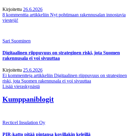
Kirjoitettu
26.6.2026
8 kommenttia
artikkeliin Nyt pohtimaan rakennusalan innostavia
viestejä!
Sari Suominen
Digitaalinen riippuvuus on strateginen riski, jota Suomen
rakennusala ei voi sivuuttaa
Kirjoitettu
25.6.2026
Ei kommentteja
artikkeliin Digitaalinen riippuvuus on strateginen
riski, jota Suomen rakennusala ei voi sivuuttaa
Lisää vieraskynästä
Kumppaniblogit
Recticel Insulation Oy
PIR-katto pitää pintansa kovillakin keleillä