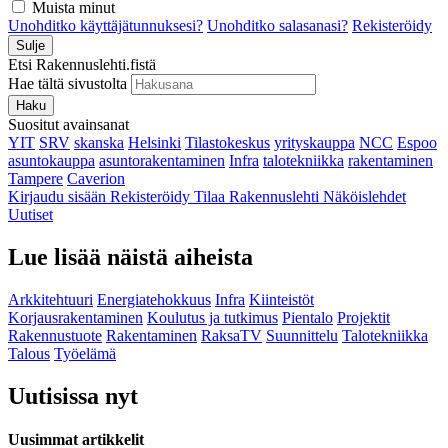
Muista minut
Unohditko käyttäjätunnuksesi?
Unohditko salasanasi?
Rekisteröidy
Sulje
Etsi Rakennuslehti.fistä
Hae tältä sivustolta
Haku
Suositut avainsanat
YIT
SRV
skanska
Helsinki
Tilastokeskus
yrityskauppa
NCC
Espoo
asuntokauppa
asuntorakentaminen
Infra
talotekniikka
rakentaminen
Tampere
Caverion
Kirjaudu sisään
Rekisteröidy
Tilaa Rakennuslehti
Näköislehdet
Uutiset
Lue lisää näistä aiheista
Arkkitehtuuri
Energiatehokkuus
Infra
Kiinteistöt
Korjausrakentaminen
Koulutus ja tutkimus
Pientalo
Projektit
Rakennustuote
Rakentaminen
RaksaTV
Suunnittelu
Talotekniikka
Talous
Työelämä
Uutisissa nyt
Uusimmat artikkelit