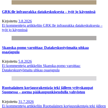
GRK:lle infraurakka datakeskuksesta – työt jo käynnissä
Kirjoitettu
3.8.2026
Ei kommentteja
artikkeliin GRK:lle infraurakka datakeskuksesta –
työt jo käynnissä
Skanska-pomo varoittaa: Datakeskustyömaita uhkaa
osaajapula
Kirjoitettu
5.8.2026
Ei kommentteja
artikkeliin Skanska-pomo varoittaa:
Datakeskustyömaita uhkaa osaajapula
Ruotsalainen korjausrakentaja teki jälleen yrityskaupat
Suomessa – asema pääkaupunkiseudulla vahvistuu
Kirjoitettu
31.7.2026
Ei kommentteja
artikkeliin Ruotsalainen korjausrakentaja teki jälleen