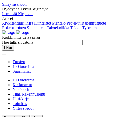
Siirry sisältöön
Hyödynnä 1kk/0€ diginäyte!
Lue lisää
Kirjaudu
Aiheet
Arkkitehtuuri
Infra
Kiinteistöt
Pientalo
Projektit
Rakennustuote
Rakentaminen
Suunnittelu
Talotekniikka
Talous
Työelämä
Kaikki mitä tietää pitää
Hae tältä sivustolta
Haku
Etusivu
100 tuoreinta
Suurimmat
100 tuoreinta
Keskustelut
Näköislehti
Tilaa Rakennuslehti
Uutiskirje
Toimitus
Yhteystiedot