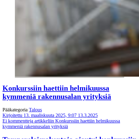
Konkurssiin haettiin helmikuussa
kymmeniä rakennusalan yrityksiä
Pääkategoria
Talous
Kirjoitettu 13. maaliskuuta 2025, 9:07
13.3.2025
Ei kommentteja
artikkeliin Konkurssiin haettiin helmikuussa
kymmeniä rakennusalan yrityksiä