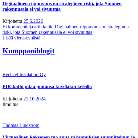
Digitaalinen riippuvuus on strateginen riski, jota Suomen
rakennusala ei voi sivuuttaa
Kirjoitettu
25.6.2026
Ei kommentteja
artikkeliin Digitaalinen riippuvuus on strateginen
riski, jota Suomen rakennusala ei voi sivuuttaa
Lisää vieraskynästä
Kumppaniblogit
Recticel Insulation Oy
PIR-katto pitää pintansa kovillakin keleillä
Kirjoitettu
21.10.2024
Ilmoitus
Thomas Lindstrom
Virtuaalinen kaksonen tuo apua rakennuksien suunnitteluun ja