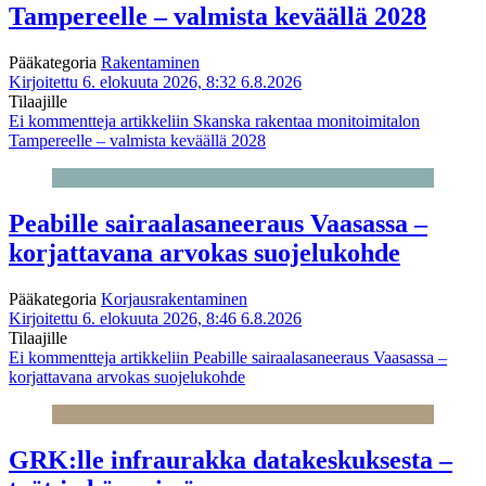
Tampereelle – valmista keväällä 2028
Pääkategoria
Rakentaminen
Kirjoitettu 6. elokuuta 2026, 8:32
6.8.2026
Tilaajille
Ei kommentteja
artikkeliin Skanska rakentaa monitoimitalon
Tampereelle – valmista keväällä 2028
Peabille sairaalasaneeraus Vaasassa –
korjattavana arvokas suojelukohde
Pääkategoria
Korjausrakentaminen
Kirjoitettu 6. elokuuta 2026, 8:46
6.8.2026
Tilaajille
Ei kommentteja
artikkeliin Peabille sairaalasaneeraus Vaasassa –
korjattavana arvokas suojelukohde
GRK:lle infraurakka datakeskuksesta –