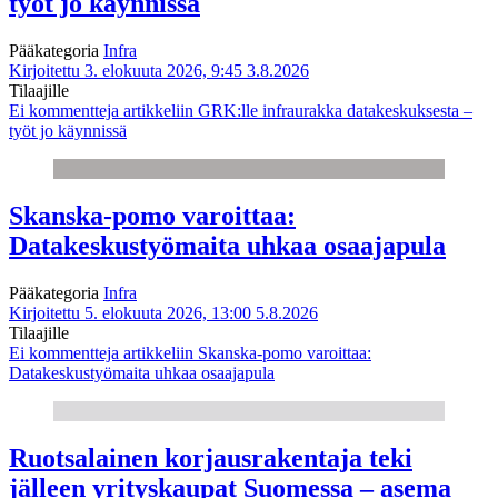
työt jo käynnissä
Pääkategoria
Infra
Kirjoitettu 3. elokuuta 2026, 9:45
3.8.2026
Tilaajille
Ei kommentteja
artikkeliin GRK:lle infraurakka datakeskuksesta –
työt jo käynnissä
Skanska-pomo varoittaa:
Datakeskustyömaita uhkaa osaajapula
Pääkategoria
Infra
Kirjoitettu 5. elokuuta 2026, 13:00
5.8.2026
Tilaajille
Ei kommentteja
artikkeliin Skanska-pomo varoittaa:
Datakeskustyömaita uhkaa osaajapula
Ruotsalainen korjausrakentaja teki
jälleen yrityskaupat Suomessa – asema