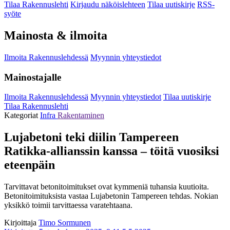
Tilaa Rakennuslehti
Kirjaudu näköislehteen
Tilaa uutiskirje
RSS-
syöte
Mainosta & ilmoita
Ilmoita Rakennuslehdessä
Myynnin yhteystiedot
Mainostajalle
Ilmoita Rakennuslehdessä
Myynnin yhteystiedot
Tilaa uutiskirje
Tilaa Rakennuslehti
Kategoriat
Infra
Rakentaminen
Lujabetoni teki diilin Tampereen
Ratikka-allianssin kanssa – töitä vuosiksi
eteenpäin
Tarvittavat betonitoimitukset ovat kymmeniä tuhansia kuutioita.
Betonitoimituksista vastaa Lujabetonin Tampereen tehdas. Nokian
yksikkö toimii tarvittaessa varatehtaana.
Kirjoittaja
Timo Sormunen