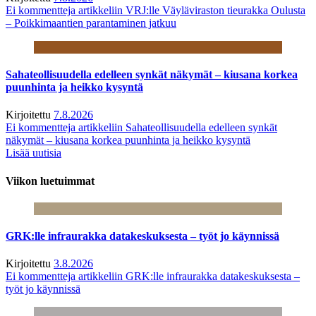
Ei kommentteja
artikkeliin VRJ:lle Väyläviraston tieurakka Oulusta
– Poikkimaantien parantaminen jatkuu
Sahateollisuudella edelleen synkät näkymät – kiusana korkea
puunhinta ja heikko kysyntä
Kirjoitettu
7.8.2026
Ei kommentteja
artikkeliin Sahateollisuudella edelleen synkät
näkymät – kiusana korkea puunhinta ja heikko kysyntä
Lisää uutisia
Viikon luetuimmat
GRK:lle infraurakka datakeskuksesta – työt jo käynnissä
Kirjoitettu
3.8.2026
Ei kommentteja
artikkeliin GRK:lle infraurakka datakeskuksesta –
työt jo käynnissä