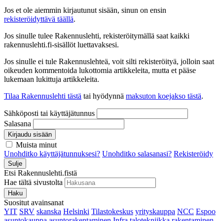
Jos et ole aiemmin kirjautunut sisään, sinun on ensin
rekisteröidyttävä täällä
.
Jos sinulle tulee Rakennuslehti, rekisteröitymällä saat kaikki
rakennuslehti.fi-sisällöt luettavaksesi.
Jos sinulle ei tule Rakennuslehteä, voit silti rekisteröityä, jolloin saat
oikeuden kommentoida lukottomia artikkeleita, mutta et pääse
lukemaan lukittuja artikkeleita.
Tilaa Rakennuslehti tästä
tai hyödynnä
maksuton koejakso tästä
.
Sähköposti tai käyttäjätunnus
Salasana
Kirjaudu sisään
Muista minut
Unohditko käyttäjätunnuksesi?
Unohditko salasanasi?
Rekisteröidy
Sulje
Etsi Rakennuslehti.fistä
Hae tältä sivustolta
Haku
Suositut avainsanat
YIT
SRV
skanska
Helsinki
Tilastokeskus
yrityskauppa
NCC
Espoo
asuntokauppa
asuntorakentaminen
Infra
talotekniikka
rakentaminen