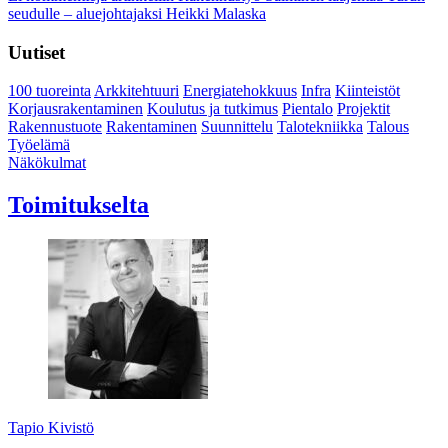
seudulle – aluejohtajaksi Heikki Malaska
Uutiset
100 tuoreinta
Arkkitehtuuri
Energiatehokkuus
Infra
Kiinteistöt
Korjausrakentaminen
Koulutus ja tutkimus
Pientalo
Projektit
Rakennustuote
Rakentaminen
Suunnittelu
Talotekniikka
Talous
Työelämä
Näkökulmat
Toimitukselta
Tapio Kivistö