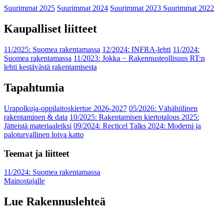
Suurimmat 2025
Suurimmat 2024
Suurimmat 2023
Suurimmat 2022
Kaupalliset liitteet
11/2025: Suomea rakentamassa
12/2024: INFRA-lehti
11/2024:
Suomea rakentamassa
11/2023: Jokka − Rakennusteollisuus RT:n
lehti kestävästä rakentamisesta
Tapahtumia
Urapolkuja-oppilaitoskiertue 2026-2027
05/2026: Vähähiilinen
rakentaminen & data
10/2025: Rakentamisen kiertotalous 2025:
Jätteistä materiaaleiksi
09/2024: Recticel Talks 2024: Moderni ja
paloturvallinen loiva katto
Teemat ja liitteet
11/2024: Suomea rakentamassa
Mainostajalle
Lue Rakennuslehteä