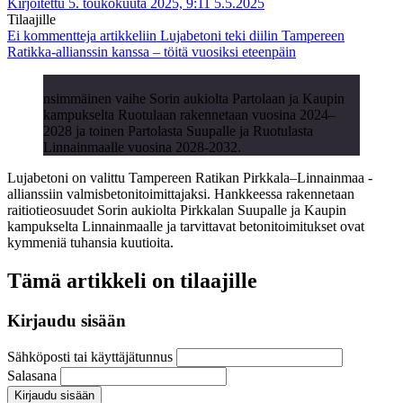
Kirjoitettu 5. toukokuuta 2025, 9:11
5.5.2025
Tilaajille
Ei kommentteja
artikkeliin Lujabetoni teki diilin Tampereen
Ratikka-allianssin kanssa – töitä vuosiksi eteenpäin
nsimmäinen vaihe Sorin aukiolta Partolaan ja Kaupin
kampukselta Ruotulaan rakennetaan vuosina 2024–
2028 ja toinen Partolasta Suupalle ja Ruotulasta
Linnainmaalle vuosina 2028-2032.
Lujabetoni on valittu Tampereen Ratikan Pirkkala–Linnainmaa -
allianssiin valmisbetonitoimittajaksi. Hankkeessa rakennetaan
raitiotieosuudet Sorin aukiolta Pirkkalan Suupalle ja Kaupin
kampukselta Linnainmaalle ja tarvittavat betonitoimitukset ovat
kymmeniä tuhansia kuutioita.
Tämä artikkeli on tilaajille
Kirjaudu sisään
Sähköposti tai käyttäjätunnus
Salasana
Kirjaudu sisään