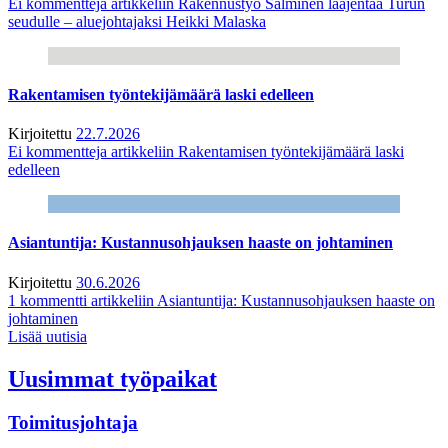
Ei kommentteja
artikkeliin Rakennustyö Salminen laajentaa Turun
seudulle – aluejohtajaksi Heikki Malaska
Rakentamisen työntekijämäärä laski edelleen
Kirjoitettu
22.7.2026
Ei kommentteja
artikkeliin Rakentamisen työntekijämäärä laski
edelleen
Asiantuntija: Kustannusohjauksen haaste on johtaminen
Kirjoitettu
30.6.2026
1 kommentti
artikkeliin Asiantuntija: Kustannusohjauksen haaste on
johtaminen
Lisää uutisia
Uusimmat työpaikat
Toimitusjohtaja