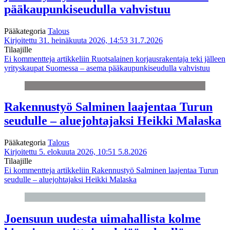
pääkaupunkiseudulla vahvistuu
Pääkategoria
Talous
Kirjoitettu 31. heinäkuuta 2026, 14:53
31.7.2026
Tilaajille
Ei kommentteja
artikkeliin Ruotsalainen korjausrakentaja teki jälleen
yrityskaupat Suomessa – asema pääkaupunkiseudulla vahvistuu
Rakennustyö Salminen laajentaa Turun
seudulle – aluejohtajaksi Heikki Malaska
Pääkategoria
Talous
Kirjoitettu 5. elokuuta 2026, 10:51
5.8.2026
Tilaajille
Ei kommentteja
artikkeliin Rakennustyö Salminen laajentaa Turun
seudulle – aluejohtajaksi Heikki Malaska
Joensuun uudesta uimahallista kolme