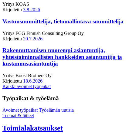
Yritys
KOAS
Kirjoitettu
3.8.2026
Vastuusuunnittelija, tietomallintava suunnittelija
Yritys
FCG Finnish Consulting Group Oy
Kirjoitettu
20.7.2026
Rakennuttamisen nuorempi asiantuntija,
yhteistoiminnallisten hankkeiden asiantuntija ja
kustannusasiantuntija
Yritys
Boost Brothers Oy
Kirjoitettu
18.6.2026
Kaikki avoimet työpaikat
Työpaikat & työelämä
Avoimet työpaikat
Työelämän uutisia
Teemat & liitteet
Toimialakatsaukset