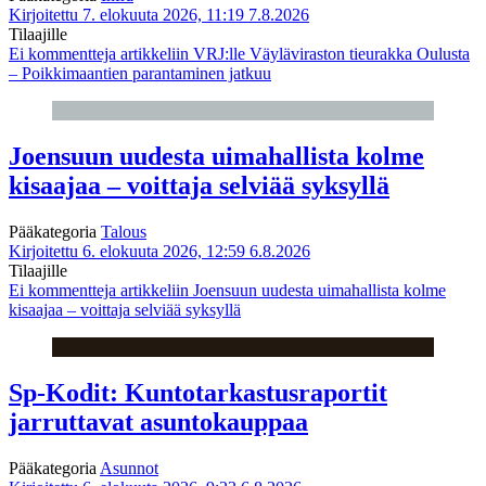
Kirjoitettu 7. elokuuta 2026, 11:19
7.8.2026
Tilaajille
Ei kommentteja
artikkeliin VRJ:lle Väyläviraston tieurakka Oulusta
– Poikkimaantien parantaminen jatkuu
Joensuun uudesta uimahallista kolme
kisaajaa – voittaja selviää syksyllä
Pääkategoria
Talous
Kirjoitettu 6. elokuuta 2026, 12:59
6.8.2026
Tilaajille
Ei kommentteja
artikkeliin Joensuun uudesta uimahallista kolme
kisaajaa – voittaja selviää syksyllä
Sp-Kodit: Kuntotarkastusraportit
jarruttavat asuntokauppaa
Pääkategoria
Asunnot