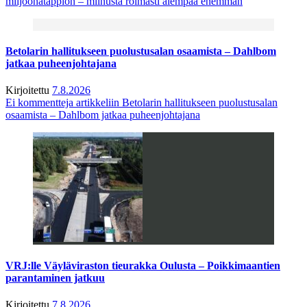
miljoonatappion – miinusta roimasti aiempaa enemmän
Betolarin hallitukseen puolustusalan osaamista – Dahlbom
jatkaa puheenjohtajana
Kirjoitettu
7.8.2026
Ei kommentteja
artikkeliin Betolarin hallitukseen puolustusalan
osaamista – Dahlbom jatkaa puheenjohtajana
VRJ:lle Väyläviraston tieurakka Oulusta – Poikkimaantien
parantaminen jatkuu
Kirjoitettu
7.8.2026