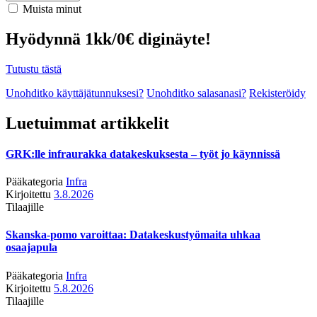
Muista minut
Hyödynnä 1kk/0€ diginäyte!
Tutustu tästä
Unohditko käyttäjätunnuksesi?
Unohditko salasanasi?
Rekisteröidy
Luetuimmat artikkelit
GRK:lle infraurakka datakeskuksesta – työt jo käynnissä
Pääkategoria
Infra
Kirjoitettu
3.8.2026
Tilaajille
Skanska-pomo varoittaa: Datakeskustyömaita uhkaa
osaajapula
Pääkategoria
Infra
Kirjoitettu
5.8.2026
Tilaajille