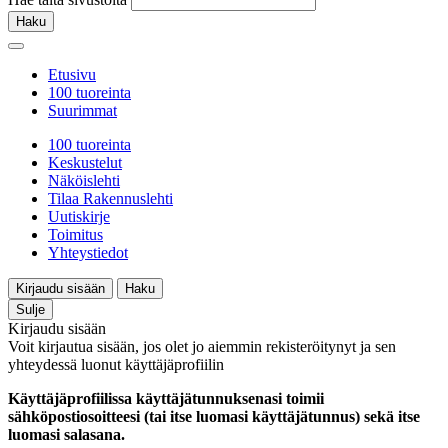
Haku
Etusivu
100 tuoreinta
Suurimmat
100 tuoreinta
Keskustelut
Näköislehti
Tilaa Rakennuslehti
Uutiskirje
Toimitus
Yhteystiedot
Kirjaudu sisään
Haku
Sulje
Kirjaudu sisään
Voit kirjautua sisään, jos olet jo aiemmin rekisteröitynyt ja sen
yhteydessä luonut käyttäjäprofiilin
Käyttäjäprofiilissa käyttäjätunnuksenasi toimii
sähköpostiosoitteesi (tai itse luomasi käyttäjätunnus) sekä itse
luomasi salasana.