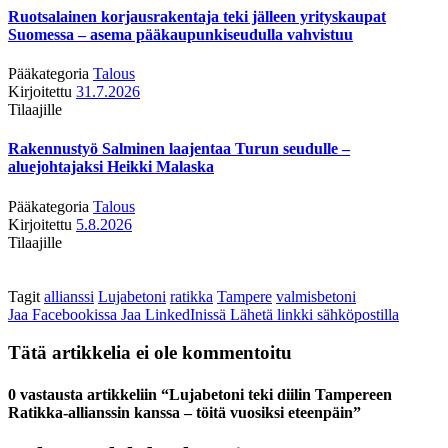
Ruotsalainen korjausrakentaja teki jälleen yrityskaupat
Suomessa – asema pääkaupunkiseudulla vahvistuu
Pääkategoria
Talous
Kirjoitettu
31.7.2026
Tilaajille
Rakennustyö Salminen laajentaa Turun seudulle –
aluejohtajaksi Heikki Malaska
Pääkategoria
Talous
Kirjoitettu
5.8.2026
Tilaajille
Tagit
allianssi
Lujabetoni
ratikka
Tampere
valmisbetoni
Jaa Facebookissa
Jaa LinkedInissä
Lähetä linkki sähköpostilla
Tätä artikkelia ei ole kommentoitu
0 vastausta artikkeliin “Lujabetoni teki diilin Tampereen
Ratikka-allianssin kanssa – töitä vuosiksi eteenpäin”