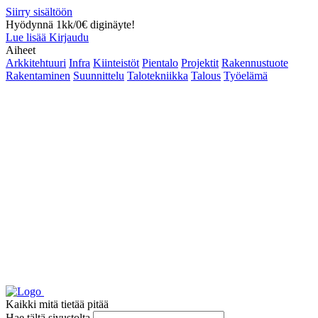
Siirry sisältöön
Hyödynnä 1kk/0€ diginäyte!
Lue lisää
Kirjaudu
Aiheet
Arkkitehtuuri
Infra
Kiinteistöt
Pientalo
Projektit
Rakennustuote
Rakentaminen
Suunnittelu
Talotekniikka
Talous
Työelämä
Kaikki mitä tietää pitää
Hae tältä sivustolta