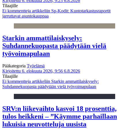
Kirjoitettu 6. elokuuta 2026, 9:23
6.8.2026
Tilaajille
Ei kommentteja
artikkeliin Sp-Kodit: Kuntotarkastusraportit
jarruttavat asuntokauppaa
Starkin ammattilaiskysely:
Suhdannekuopasta päädytään vielä
työvoimapulaan
Pääkategoria
Työelämä
Kirjoitettu 6. elokuuta 2026, 9:56
6.8.2026
Tilaajille
Ei kommentteja
artikkeliin Starkin ammattilaiskysely:
Suhdannekuopasta päädytään vielä työvoimapulaan
SRV:n liikevaihto kasvoi 18 prosenttia,
tulos heikkeni – ”Käymme parhaillaan
lukuisia neuvotteluja uusista