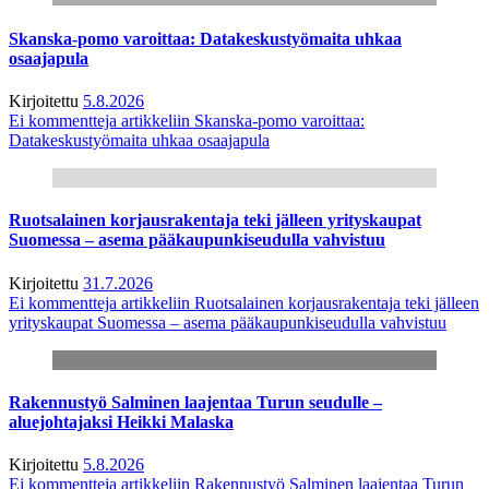
Skanska-pomo varoittaa: Datakeskustyömaita uhkaa
osaajapula
Kirjoitettu
5.8.2026
Ei kommentteja
artikkeliin Skanska-pomo varoittaa:
Datakeskustyömaita uhkaa osaajapula
Ruotsalainen korjausrakentaja teki jälleen yrityskaupat
Suomessa – asema pääkaupunkiseudulla vahvistuu
Kirjoitettu
31.7.2026
Ei kommentteja
artikkeliin Ruotsalainen korjausrakentaja teki jälleen
yrityskaupat Suomessa – asema pääkaupunkiseudulla vahvistuu
Rakennustyö Salminen laajentaa Turun seudulle –
aluejohtajaksi Heikki Malaska
Kirjoitettu
5.8.2026
Ei kommentteja
artikkeliin Rakennustyö Salminen laajentaa Turun