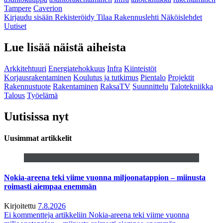
Tampere
Caverion
Kirjaudu sisään
Rekisteröidy
Tilaa Rakennuslehti
Näköislehdet
Uutiset
Lue lisää näistä aiheista
Arkkitehtuuri
Energiatehokkuus
Infra
Kiinteistöt
Korjausrakentaminen
Koulutus ja tutkimus
Pientalo
Projektit
Rakennustuote
Rakentaminen
RaksaTV
Suunnittelu
Talotekniikka
Talous
Työelämä
Uutisissa nyt
Uusimmat artikkelit
Nokia-areena teki viime vuonna miljoonatappion – miinusta
roimasti aiempaa enemmän
Kirjoitettu
7.8.2026
Ei kommentteja
artikkeliin Nokia-areena teki viime vuonna