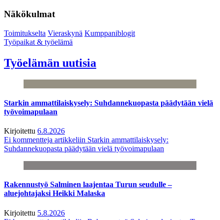
Näkökulmat
Toimitukselta
Vieraskynä
Kumppaniblogit
Työpaikat & työelämä
Työelämän uutisia
Starkin ammattilaiskysely: Suhdannekuopasta päädytään vielä
työvoimapulaan
Kirjoitettu
6.8.2026
Ei kommentteja
artikkeliin Starkin ammattilaiskysely:
Suhdannekuopasta päädytään vielä työvoimapulaan
Rakennustyö Salminen laajentaa Turun seudulle –
aluejohtajaksi Heikki Malaska
Kirjoitettu
5.8.2026