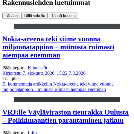
Rakennuslehden luetuimmat
Tänään
Tällä viikolla
Tässä kuussa
Nokia-areena teki viime vuonna
miljoonatappion – miinusta roimasti
aiempaa enemmän
Pääkategoria
Kiinteistöt
Kirjoitettu 7. elokuuta 2026, 15:22
7.8.2026
Tilaajille
Ei kommentteja
artikkeliin Nokia-areena teki viime vuonna
miljoonatappion – miinusta roimasti aiempaa enemmän
VRJ:lle Väyläviraston tieurakka Oulusta
– Poikkimaantien parantaminen jatkuu
Pääkategoria
Infra