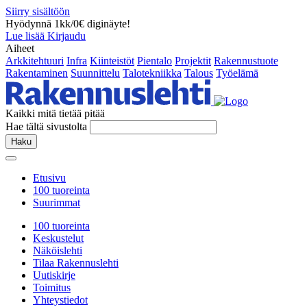
Siirry sisältöön
Hyödynnä 1kk/0€ diginäyte!
Lue lisää
Kirjaudu
Aiheet
Arkkitehtuuri
Infra
Kiinteistöt
Pientalo
Projektit
Rakennustuote
Rakentaminen
Suunnittelu
Talotekniikka
Talous
Työelämä
Kaikki mitä tietää pitää
Hae tältä sivustolta
Haku
Etusivu
100 tuoreinta
Suurimmat
100 tuoreinta
Keskustelut
Näköislehti
Tilaa Rakennuslehti
Uutiskirje
Toimitus
Yhteystiedot