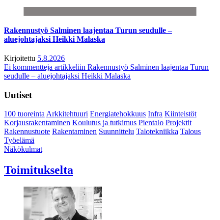
Rakennustyö Salminen laajentaa Turun seudulle –
aluejohtajaksi Heikki Malaska
Kirjoitettu
5.8.2026
Ei kommentteja
artikkeliin Rakennustyö Salminen laajentaa Turun
seudulle – aluejohtajaksi Heikki Malaska
Uutiset
100 tuoreinta
Arkkitehtuuri
Energiatehokkuus
Infra
Kiinteistöt
Korjausrakentaminen
Koulutus ja tutkimus
Pientalo
Projektit
Rakennustuote
Rakentaminen
Suunnittelu
Talotekniikka
Talous
Työelämä
Näkökulmat
Toimitukselta