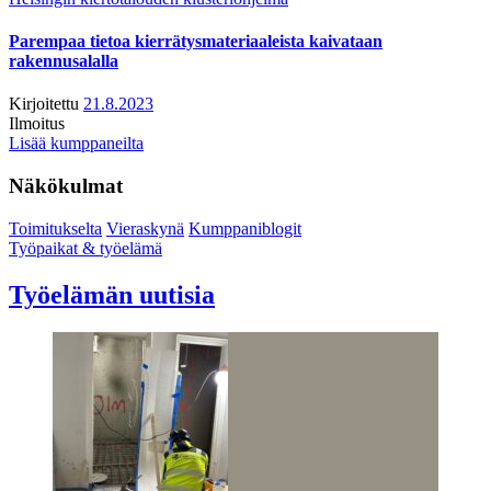
Parempaa tietoa kierrätysmateriaaleista kaivataan
rakennusalalla
Kirjoitettu
21.8.2023
Ilmoitus
Lisää kumppaneilta
Näkökulmat
Toimitukselta
Vieraskynä
Kumppaniblogit
Työpaikat & työelämä
Työelämän uutisia