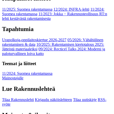
11/2025: Suomea rakentamassa
12/2024: INFRA-lehti
11/2024:
Suomea rakentamassa
11/2023: Jokka − Rakennusteollisuus RT:n
lehti kestävästä rakentamisesta
Tapahtumia
Urapolkuja-oppilaitoskiertue 2026-2027
05/2026: Vähähiilinen
rakentaminen & data
10/2025: Rakentamisen kiertotalous 2025:
Jätteistä materiaaleiksi
09/2024: Recticel Talks 2024: Moderni ja
paloturvallinen loiva katto
Teemat ja liitteet
11/2024: Suomea rakentamassa
Mainostajalle
Lue Rakennuslehteä
Tilaa Rakennuslehti
Kirjaudu näköislehteen
Tilaa uutiskirje
RSS-
syöte