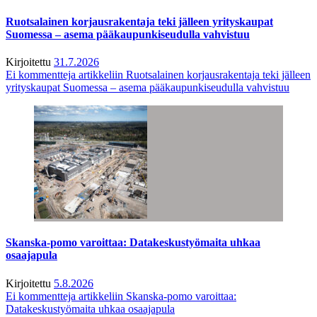
Ruotsalainen korjausrakentaja teki jälleen yrityskaupat
Suomessa – asema pääkaupunkiseudulla vahvistuu
Kirjoitettu
31.7.2026
Ei kommentteja
artikkeliin Ruotsalainen korjausrakentaja teki jälleen
yrityskaupat Suomessa – asema pääkaupunkiseudulla vahvistuu
Skanska-pomo varoittaa: Datakeskustyömaita uhkaa
osaajapula
Kirjoitettu
5.8.2026
Ei kommentteja
artikkeliin Skanska-pomo varoittaa:
Datakeskustyömaita uhkaa osaajapula