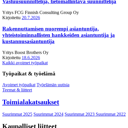
Vastuusuunnittelija, tietomallintava suunnittelija
Yritys
FCG Finnish Consulting Group Oy
Kirjoitettu
20.7.2026
Rakennuttamisen nuorempi asiantuntija,
yhteistoiminnallisten hankkeiden asiantuntija ja
kustannusasiantuntija
Yritys
Boost Brothers Oy
Kirjoitettu
18.6.2026
Kaikki avoimet työpaikat
Työpaikat & työelämä
Avoimet työpaikat
Työelämän uutisia
Teemat & liitteet
Toimialakatsaukset
Suurimmat 2025
Suurimmat 2024
Suurimmat 2023
Suurimmat 2022
Kaupalliset liitteet