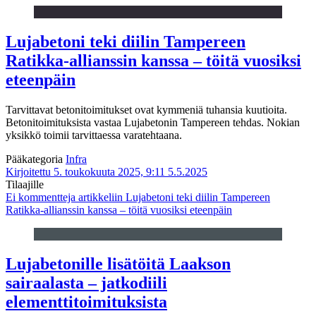
Lujabetoni teki diilin Tampereen
Ratikka-allianssin kanssa – töitä vuosiksi
eteenpäin
Tarvittavat betonitoimitukset ovat kymmeniä tuhansia kuutioita.
Betonitoimituksista vastaa Lujabetonin Tampereen tehdas. Nokian
yksikkö toimii tarvittaessa varatehtaana.
Pääkategoria
Infra
Kirjoitettu 5. toukokuuta 2025, 9:11
5.5.2025
Tilaajille
Ei kommentteja
artikkeliin Lujabetoni teki diilin Tampereen
Ratikka-allianssin kanssa – töitä vuosiksi eteenpäin
Lujabetonille lisätöitä Laakson
sairaalasta – jatkodiili
elementtitoimituksista