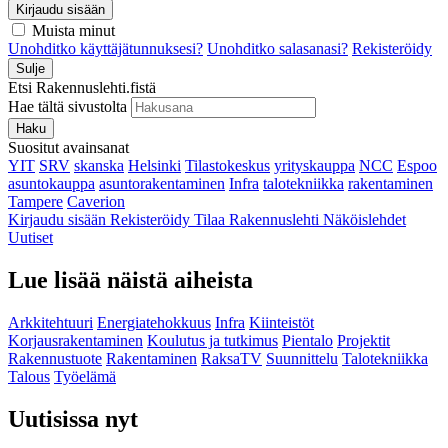
Kirjaudu sisään
Muista minut
Unohditko käyttäjätunnuksesi?
Unohditko salasanasi?
Rekisteröidy
Sulje
Etsi Rakennuslehti.fistä
Hae tältä sivustolta
Haku
Suositut avainsanat
YIT
SRV
skanska
Helsinki
Tilastokeskus
yrityskauppa
NCC
Espoo
asuntokauppa
asuntorakentaminen
Infra
talotekniikka
rakentaminen
Tampere
Caverion
Kirjaudu sisään
Rekisteröidy
Tilaa Rakennuslehti
Näköislehdet
Uutiset
Lue lisää näistä aiheista
Arkkitehtuuri
Energiatehokkuus
Infra
Kiinteistöt
Korjausrakentaminen
Koulutus ja tutkimus
Pientalo
Projektit
Rakennustuote
Rakentaminen
RaksaTV
Suunnittelu
Talotekniikka
Talous
Työelämä
Uutisissa nyt