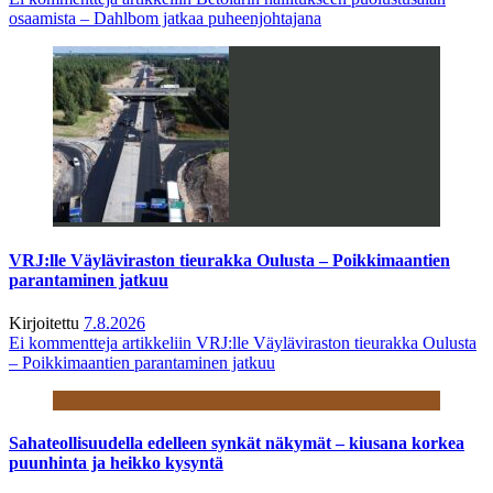
osaamista – Dahlbom jatkaa puheenjohtajana
VRJ:lle Väyläviraston tieurakka Oulusta – Poikkimaantien
parantaminen jatkuu
Kirjoitettu
7.8.2026
Ei kommentteja
artikkeliin VRJ:lle Väyläviraston tieurakka Oulusta
– Poikkimaantien parantaminen jatkuu
Sahateollisuudella edelleen synkät näkymät – kiusana korkea
puunhinta ja heikko kysyntä