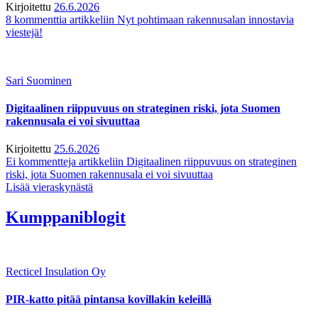
Kirjoitettu
26.6.2026
8 kommenttia
artikkeliin Nyt pohtimaan rakennusalan innostavia
viestejä!
Sari Suominen
Digitaalinen riippuvuus on strateginen riski, jota Suomen
rakennusala ei voi sivuuttaa
Kirjoitettu
25.6.2026
Ei kommentteja
artikkeliin Digitaalinen riippuvuus on strateginen
riski, jota Suomen rakennusala ei voi sivuuttaa
Lisää vieraskynästä
Kumppaniblogit
Recticel Insulation Oy
PIR-katto pitää pintansa kovillakin keleillä