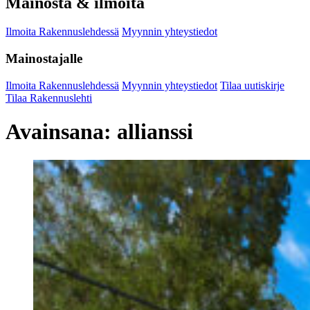
Mainosta & ilmoita
Ilmoita Rakennuslehdessä
Myynnin yhteystiedot
Mainostajalle
Ilmoita Rakennuslehdessä
Myynnin yhteystiedot
Tilaa uutiskirje
Tilaa Rakennuslehti
Avainsana:
allianssi