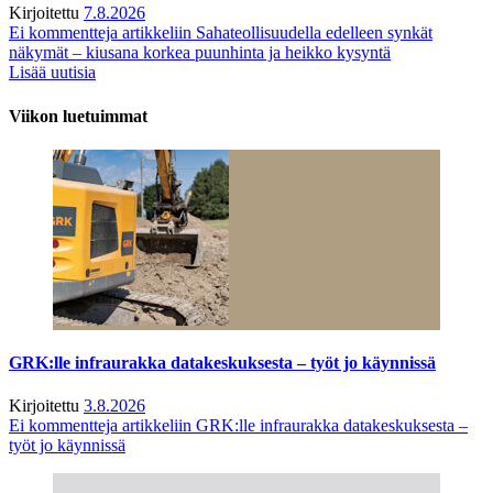
Kirjoitettu
7.8.2026
Ei kommentteja
artikkeliin Sahateollisuudella edelleen synkät
näkymät – kiusana korkea puunhinta ja heikko kysyntä
Lisää uutisia
Viikon luetuimmat
GRK:lle infraurakka datakeskuksesta – työt jo käynnissä
Kirjoitettu
3.8.2026
Ei kommentteja
artikkeliin GRK:lle infraurakka datakeskuksesta –
työt jo käynnissä