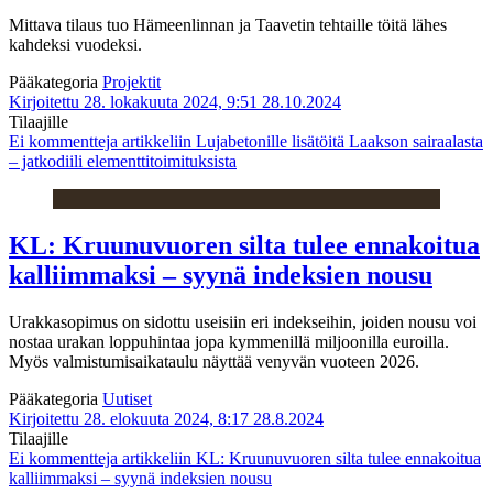
Mittava tilaus tuo Hämeenlinnan ja Taavetin tehtaille töitä lähes
kahdeksi vuodeksi.
Pääkategoria
Projektit
Kirjoitettu 28. lokakuuta 2024, 9:51
28.10.2024
Tilaajille
Ei kommentteja
artikkeliin Lujabetonille lisätöitä Laakson sairaalasta
– jatkodiili elementtitoimituksista
KL: Kruunuvuoren silta tulee ennakoitua
kalliimmaksi – syynä indeksien nousu
Urakkasopimus on sidottu useisiin eri indekseihin, joiden nousu voi
nostaa urakan loppuhintaa jopa kymmenillä miljoonilla euroilla.
Myös valmistumisaikataulu näyttää venyvän vuoteen 2026.
Pääkategoria
Uutiset
Kirjoitettu 28. elokuuta 2024, 8:17
28.8.2024
Tilaajille
Ei kommentteja
artikkeliin KL: Kruunuvuoren silta tulee ennakoitua
kalliimmaksi – syynä indeksien nousu