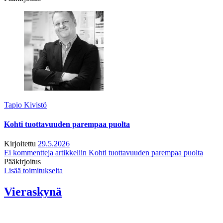
Tapio Kivistö
Kohti tuottavuuden parempaa puolta
Kirjoitettu
29.5.2026
Ei kommentteja
artikkeliin Kohti tuottavuuden parempaa puolta
Pääkirjoitus
Lisää toimitukselta
Vieraskynä