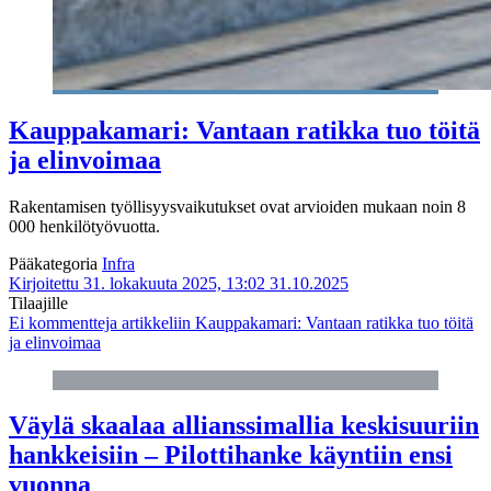
Kauppakamari: Vantaan ratikka tuo töitä
ja elinvoimaa
Rakentamisen työllisyysvaikutukset ovat arvioiden mukaan noin 8
000 henkilötyövuotta.
Pääkategoria
Infra
Kirjoitettu 31. lokakuuta 2025, 13:02
31.10.2025
Tilaajille
Ei kommentteja
artikkeliin Kauppakamari: Vantaan ratikka tuo töitä
ja elinvoimaa
Väylä skaalaa allianssimallia keskisuuriin
hankkeisiin – Pilottihanke käyntiin ensi
vuonna