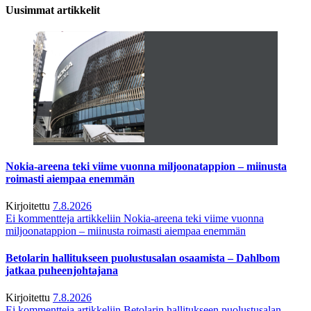
Uusimmat artikkelit
Nokia-areena teki viime vuonna miljoonatappion – miinusta
roimasti aiempaa enemmän
Kirjoitettu
7.8.2026
Ei kommentteja
artikkeliin Nokia-areena teki viime vuonna
miljoonatappion – miinusta roimasti aiempaa enemmän
Betolarin hallitukseen puolustusalan osaamista – Dahlbom
jatkaa puheenjohtajana
Kirjoitettu
7.8.2026
Ei kommentteja
artikkeliin Betolarin hallitukseen puolustusalan