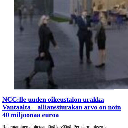
NCC:lle uuden oikeustalon urakka
Vantaalta – allianssiurakan arvo on noin
40 miljoonaa euroa
Rakentaminen aloitetaan tänä keväänä. Peruskorjauksen ja