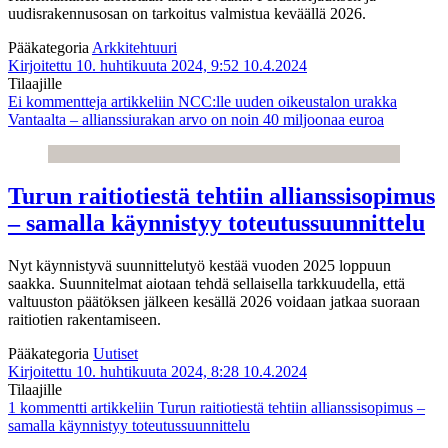
uudisrakennusosan on tarkoitus valmistua keväällä 2026.
Pääkategoria
Arkkitehtuuri
Kirjoitettu 10. huhtikuuta 2024, 9:52
10.4.2024
Tilaajille
Ei kommentteja
artikkeliin NCC:lle uuden oikeustalon urakka
Vantaalta – allianssiurakan arvo on noin 40 miljoonaa euroa
Turun raitiotiestä tehtiin allianssisopimus
– samalla käynnistyy toteutussuunnittelu
Nyt käynnistyvä suunnittelutyö kestää vuoden 2025 loppuun
saakka. Suunnitelmat aiotaan tehdä sellaisella tarkkuudella, että
valtuuston päätöksen jälkeen kesällä 2026 voidaan jatkaa suoraan
raitiotien rakentamiseen.
Pääkategoria
Uutiset
Kirjoitettu 10. huhtikuuta 2024, 8:28
10.4.2024
Tilaajille
1 kommentti
artikkeliin Turun raitiotiestä tehtiin allianssisopimus –
samalla käynnistyy toteutussuunnittelu