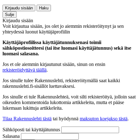
Kirjaudu sisään
Haku
Sulje
Kirjaudu sisään
Voit kirjautua sisään, jos olet jo aiemmin rekisteröitynyt ja sen
yhteydessä luonut käyttäjäprofiilin
Käyttäjäprofiilissa käyttäjätunnuksenasi toimii
sähköpostiosoitteesi (tai itse luomasi käyttäjätunnus) sekä itse
luomasi salasana.
Jos et ole aiemmin kirjautunut sisään, sinun on ensin
rekisteröidyttävä täällä
.
Jos sinulle tulee Rakennuslehti, rekisteröitymällä saat kaikki
rakennuslehti.fi-sisällöt luettavaksesi.
Jos sinulle ei tule Rakennuslehteä, voit silti rekisteröityä, jolloin saat
oikeuden kommentoida lukottomia artikkeleita, mutta et pääse
lukemaan lukittuja artikkeleita.
Tilaa Rakennuslehti tästä
tai hyödynnä
maksuton koejakso tästä
.
Sähköposti tai käyttäjätunnus
Salasana