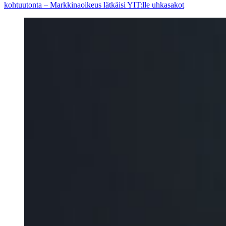
kohtuutonta – Markkinaoikeus lätkäisi YIT:lle uhkasakot