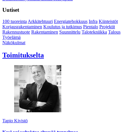
Uutiset
100 tuoreinta
Arkkitehtuuri
Energiatehokkuus
Infra
Kiinteistöt
Korjausrakentaminen
Koulutus ja tutkimus
Pientalo
Projektit
Rakennustuote
Rakentaminen
Suunnittelu
Talotekniikka
Talous
Työelämä
Näkökulmat
Toimitukselta
Tapio Kivistö