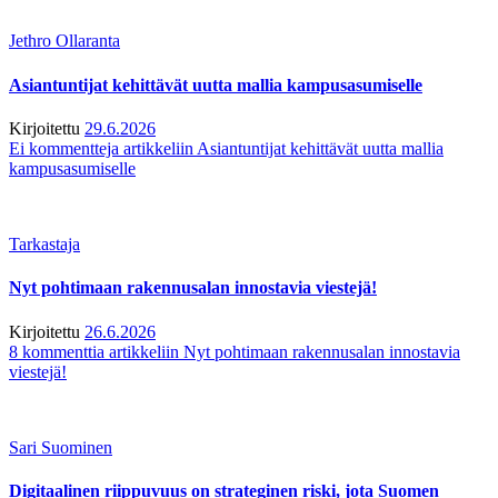
Jethro Ollaranta
Asiantuntijat kehittävät uutta mallia kampusasumiselle
Kirjoitettu
29.6.2026
Ei kommentteja
artikkeliin Asiantuntijat kehittävät uutta mallia
kampusasumiselle
Tarkastaja
Nyt pohtimaan rakennusalan innostavia viestejä!
Kirjoitettu
26.6.2026
8 kommenttia
artikkeliin Nyt pohtimaan rakennusalan innostavia
viestejä!
Sari Suominen
Digitaalinen riippuvuus on strateginen riski, jota Suomen