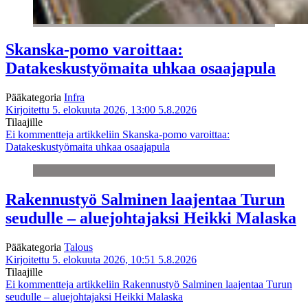
Skanska-pomo varoittaa:
Datakeskustyömaita uhkaa osaajapula
Pääkategoria
Infra
Kirjoitettu 5. elokuuta 2026, 13:00
5.8.2026
Tilaajille
Ei kommentteja
artikkeliin Skanska-pomo varoittaa:
Datakeskustyömaita uhkaa osaajapula
Rakennustyö Salminen laajentaa Turun
seudulle – aluejohtajaksi Heikki Malaska
Pääkategoria
Talous
Kirjoitettu 5. elokuuta 2026, 10:51
5.8.2026
Tilaajille
Ei kommentteja
artikkeliin Rakennustyö Salminen laajentaa Turun
seudulle – aluejohtajaksi Heikki Malaska