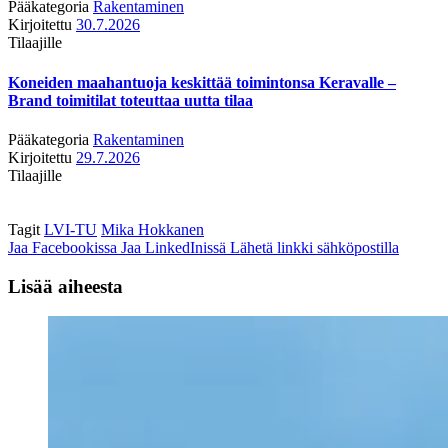
Pääkategoria
Rakentaminen
Kirjoitettu
30.7.2026
Tilaajille
Koneiden maahantuoja keskittää toimintonsa Keravalle –
Brand toimitilat toteuttaa uutta tilaa
Pääkategoria
Rakentaminen
Kirjoitettu
29.7.2026
Tilaajille
Tagit
LVI-TU
Mika Hokkanen
Jaa Facebookissa
Jaa LinkedInissä
Lähetä linkki sähköpostilla
Lisää aiheesta