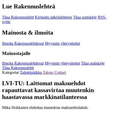
Lue Rakennuslehteä
Tilaa Rakennuslehti
Kirjaudu näköislehteen
Tilaa uutiskirje
RSS-
syöte
Mainosta & ilmoita
Ilmoita Rakennuslehdessä
Myynnin yhteystiedot
Mainostajalle
Ilmoita Rakennuslehdessä
Myynnin yhteystiedot
Tilaa uutiskirje
Tilaa Rakennuslehti
Kategoriat
Talotekniikka
Talous
Uutiset
LVI-TU: Laittomat maksuehdot
rapauttavat kassavirtaa muutenkin
haastavassa markkinatilanteessa
Mika Hokkanen ehdottaa muutoksia maksuehtolakiin.