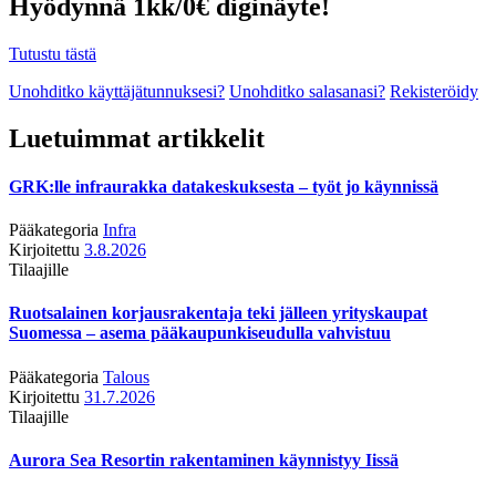
Hyödynnä 1kk/0€ diginäyte!
Tutustu tästä
Unohditko käyttäjätunnuksesi?
Unohditko salasanasi?
Rekisteröidy
Luetuimmat artikkelit
GRK:lle infraurakka datakeskuksesta – työt jo käynnissä
Pääkategoria
Infra
Kirjoitettu
3.8.2026
Tilaajille
Ruotsalainen korjausrakentaja teki jälleen yrityskaupat
Suomessa – asema pääkaupunkiseudulla vahvistuu
Pääkategoria
Talous
Kirjoitettu
31.7.2026
Tilaajille
Aurora Sea Resortin rakentaminen käynnistyy Iissä