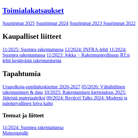
Toimialakatsaukset
Suurimmat 2025
Suurimmat 2024
Suurimmat 2023
Suurimmat 2022
Kaupalliset liitteet
11/2025: Suomea rakentamassa
12/2024: INFRA-lehti
11/2024:
Suomea rakentamassa
11/2023: Jokka − Rakennusteollisuus RT:n
lehti kestävästä rakentamisesta
Tapahtumia
Urapolkuja-oppilaitoskiertue 2026-2027
05/2026: Vähähiilinen
rakentaminen & data
10/2025: Rakentamisen kiertotalous 2025:
Jätteistä materiaaleiksi
09/2024: Recticel Talks 2024: Moderni ja
paloturvallinen loiva katto
Teemat ja liitteet
11/2024: Suomea rakentamassa
Mainostajalle