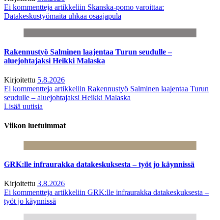
Ei kommentteja
artikkeliin Skanska-pomo varoittaa:
Datakeskustyömaita uhkaa osaajapula
Rakennustyö Salminen laajentaa Turun seudulle –
aluejohtajaksi Heikki Malaska
Kirjoitettu
5.8.2026
Ei kommentteja
artikkeliin Rakennustyö Salminen laajentaa Turun
seudulle – aluejohtajaksi Heikki Malaska
Lisää uutisia
Viikon luetuimmat
GRK:lle infraurakka datakeskuksesta – työt jo käynnissä
Kirjoitettu
3.8.2026
Ei kommentteja
artikkeliin GRK:lle infraurakka datakeskuksesta –
työt jo käynnissä