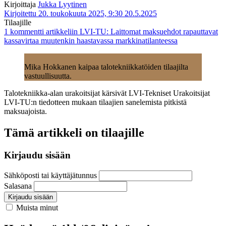
Kirjoittaja
Jukka Lyytinen
Kirjoitettu 20. toukokuuta 2025, 9:30
20.5.2025
Tilaajille
1 kommentti
artikkeliin LVI-TU: Laittomat maksuehdot rapauttavat
kassavirtaa muutenkin haastavassa markkinatilanteessa
Mika Hokkanen kaipaa talotekniikkatöiden tilaajilta
vastuullisuutta.
Talotekniikka-alan urakoitsijat kärsivät LVI-Tekniset Urakoitsijat
LVI-TU:n tiedotteen mukaan tilaajien sanelemista pitkistä
maksuajoista.
Tämä artikkeli on tilaajille
Kirjaudu sisään
Sähköposti tai käyttäjätunnus
Salasana
Kirjaudu sisään
Muista minut