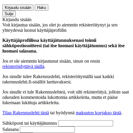
Kirjaudu sisään
Haku
Sulje
Kirjaudu sisään
Voit kirjautua sisään, jos olet jo aiemmin rekisteröitynyt ja sen
yhteydessä luonut käyttäjäprofiilin
Käyttäjäprofiilissa käyttäjätunnuksenasi toimii
sähköpostiosoitteesi (tai itse luomasi käyttäjätunnus) sekä itse
luomasi salasana.
Jos et ole aiemmin kirjautunut sisään, sinun on ensin
rekisteröidyttävä täällä
.
Jos sinulle tulee Rakennuslehti, rekisteröitymällä saat kaikki
rakennuslehti.fi-sisällöt luettavaksesi.
Jos sinulle ei tule Rakennuslehteä, voit silti rekisteröityä, jolloin saat
oikeuden kommentoida lukottomia artikkeleita, mutta et pääse
lukemaan lukittuja artikkeleita.
Tilaa Rakennuslehti tästä
tai hyödynnä
maksuton koejakso tästä
.
Sähköposti tai käyttäjätunnus
Salasana