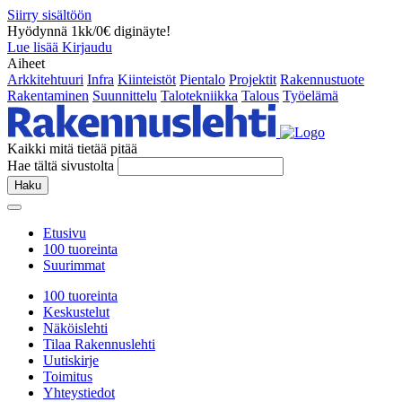
Siirry sisältöön
Hyödynnä 1kk/0€ diginäyte!
Lue lisää
Kirjaudu
Aiheet
Arkkitehtuuri
Infra
Kiinteistöt
Pientalo
Projektit
Rakennustuote
Rakentaminen
Suunnittelu
Talotekniikka
Talous
Työelämä
Kaikki mitä tietää pitää
Hae tältä sivustolta
Haku
Etusivu
100 tuoreinta
Suurimmat
100 tuoreinta
Keskustelut
Näköislehti
Tilaa Rakennuslehti
Uutiskirje
Toimitus
Yhteystiedot