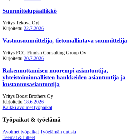
Suunnittelupäällikkö
Yritys
Tekova Oyj
Kirjoitettu
22.7.2026
Vastuusuunnittelija, tietomallintava suunnittelija
Yritys
FCG Finnish Consulting Group Oy
Kirjoitettu
20.7.2026
Rakennuttamisen nuorempi asiantuntija,
yhteistoiminnallisten hankkeiden asiantuntija ja
kustannusasiantuntija
Yritys
Boost Brothers Oy
Kirjoitettu
18.6.2026
Kaikki avoimet työpaikat
Työpaikat & työelämä
Avoimet työpaikat
Työelämän uutisia
Teemat & liitteet