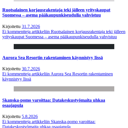
Ruotsalainen korjausrakentaja teki jälleen yrityskaupat
Suomessa – asema pääkaupunkiseudulla vahvistuu
Kirjoitettu
31.7.2026
Ei kommentteja
artikkeliin Ruotsalainen korjausrakentaja teki jälleen
yrityskaupat Suomessa – asema pääkaupunkiseudulla vahvistuu
Aurora Sea Resortin rakentaminen käynnistyy Iissä
Kirjoitettu
30.7.2026
Ei kommentteja
artikkeliin Aurora Sea Resortin rakentaminen
käynnistyy Iissä
Skanska-pomo varoittaa: Datakeskustyömaita uhkaa
osaajapula
Kirjoitettu
5.8.2026
Ei kommentteja
artikkeliin Skanska-pomo varoittaa:
Datakeskustyömaita uhkaa osaajapula