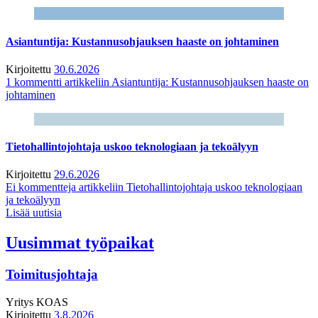
Asiantuntija: Kustannusohjauksen haaste on johtaminen
Kirjoitettu
30.6.2026
1 kommentti
artikkeliin Asiantuntija: Kustannusohjauksen haaste on
johtaminen
Tietohallintojohtaja uskoo teknologiaan ja tekoälyyn
Kirjoitettu
29.6.2026
Ei kommentteja
artikkeliin Tietohallintojohtaja uskoo teknologiaan
ja tekoälyyn
Lisää uutisia
Uusimmat työpaikat
Toimitusjohtaja
Yritys
KOAS
Kirjoitettu
3.8.2026