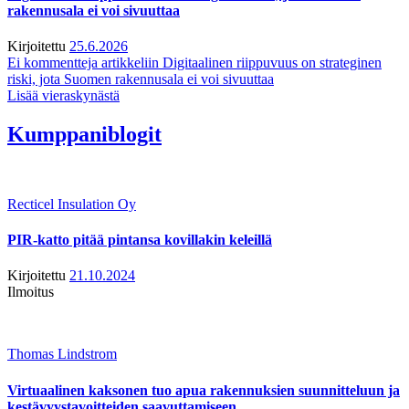
rakennusala ei voi sivuuttaa
Kirjoitettu
25.6.2026
Ei kommentteja
artikkeliin Digitaalinen riippuvuus on strateginen
riski, jota Suomen rakennusala ei voi sivuuttaa
Lisää vieraskynästä
Kumppaniblogit
Recticel Insulation Oy
PIR-katto pitää pintansa kovillakin keleillä
Kirjoitettu
21.10.2024
Ilmoitus
Thomas Lindstrom
Virtuaalinen kaksonen tuo apua rakennuksien suunnitteluun ja
kestävyystavoitteiden saavuttamiseen