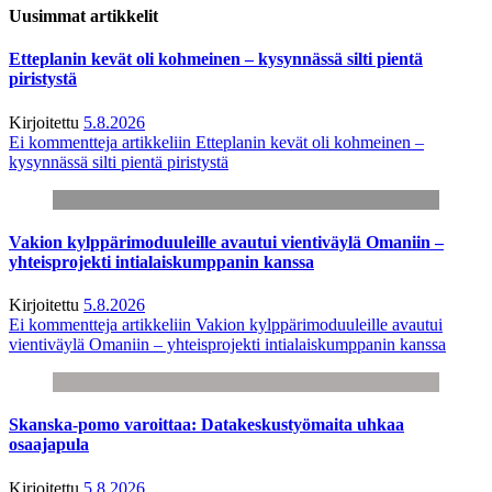
Uusimmat artikkelit
Etteplanin kevät oli kohmeinen – kysynnässä silti pientä
piristystä
Kirjoitettu
5.8.2026
Ei kommentteja
artikkeliin Etteplanin kevät oli kohmeinen –
kysynnässä silti pientä piristystä
Vakion kylppärimoduuleille avautui vientiväylä Omaniin –
yhteisprojekti intialaiskumppanin kanssa
Kirjoitettu
5.8.2026
Ei kommentteja
artikkeliin Vakion kylppärimoduuleille avautui
vientiväylä Omaniin – yhteisprojekti intialaiskumppanin kanssa
Skanska-pomo varoittaa: Datakeskustyömaita uhkaa
osaajapula
Kirjoitettu
5.8.2026