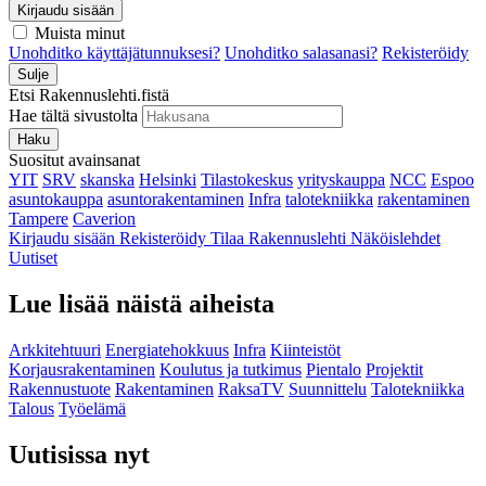
Kirjaudu sisään
Muista minut
Unohditko käyttäjätunnuksesi?
Unohditko salasanasi?
Rekisteröidy
Sulje
Etsi Rakennuslehti.fistä
Hae tältä sivustolta
Haku
Suositut avainsanat
YIT
SRV
skanska
Helsinki
Tilastokeskus
yrityskauppa
NCC
Espoo
asuntokauppa
asuntorakentaminen
Infra
talotekniikka
rakentaminen
Tampere
Caverion
Kirjaudu sisään
Rekisteröidy
Tilaa Rakennuslehti
Näköislehdet
Uutiset
Lue lisää näistä aiheista
Arkkitehtuuri
Energiatehokkuus
Infra
Kiinteistöt
Korjausrakentaminen
Koulutus ja tutkimus
Pientalo
Projektit
Rakennustuote
Rakentaminen
RaksaTV
Suunnittelu
Talotekniikka
Talous
Työelämä
Uutisissa nyt