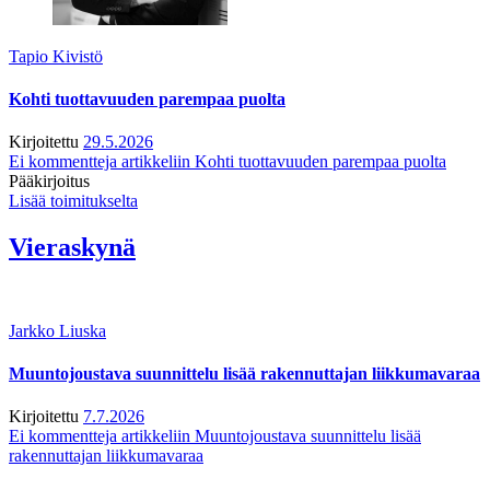
Tapio Kivistö
Kohti tuottavuuden parempaa puolta
Kirjoitettu
29.5.2026
Ei kommentteja
artikkeliin Kohti tuottavuuden parempaa puolta
Pääkirjoitus
Lisää toimitukselta
Vieraskynä
Jarkko Liuska
Muuntojoustava suunnittelu lisää rakennuttajan liikkumavaraa
Kirjoitettu
7.7.2026
Ei kommentteja
artikkeliin Muuntojoustava suunnittelu lisää
rakennuttajan liikkumavaraa