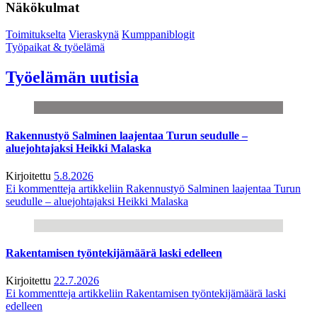
Näkökulmat
Toimitukselta
Vieraskynä
Kumppaniblogit
Työpaikat & työelämä
Työelämän uutisia
Rakennustyö Salminen laajentaa Turun seudulle –
aluejohtajaksi Heikki Malaska
Kirjoitettu
5.8.2026
Ei kommentteja
artikkeliin Rakennustyö Salminen laajentaa Turun
seudulle – aluejohtajaksi Heikki Malaska
Rakentamisen työntekijämäärä laski edelleen
Kirjoitettu
22.7.2026
Ei kommentteja
artikkeliin Rakentamisen työntekijämäärä laski
edelleen