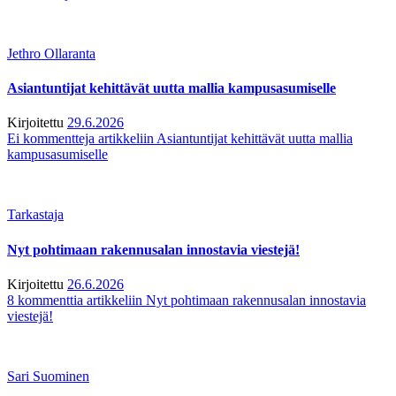
Jethro Ollaranta
Asiantuntijat kehittävät uutta mallia kampusasumiselle
Kirjoitettu
29.6.2026
Ei kommentteja
artikkeliin Asiantuntijat kehittävät uutta mallia
kampusasumiselle
Tarkastaja
Nyt pohtimaan rakennusalan innostavia viestejä!
Kirjoitettu
26.6.2026
8 kommenttia
artikkeliin Nyt pohtimaan rakennusalan innostavia
viestejä!
Sari Suominen