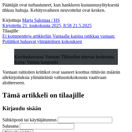
Päättäjät ovat turhautuneet, kun hankkeen kustannusylityksestä
tihkuu huhuja. Kehitysvaiheen neuvottelut ovat kesken.
Kirjoittaja
Marja Salomaa / HS
Kirjoitettu 21. toukokuuta 2025, 8:58
21.5.2025
Tilaajille
Ei kommentteja
artikkeliin Vantaalla kapina ratikkaa vastaan:
Poliitikot haluavat yli­määräisen kokouksen
Kuvituskuvassa Vantaan Tikkurilan tulevaa keskustaa.
Kuva: Vantaa kaupunki
Vantaan raitiotien kriitikot ovat saaneet koottua riittävän määrän
allekirjoituksia ylimääräistä valtuustokokousta vaativaan
aloitteeseen.
Tämä artikkeli on tilaajille
Kirjaudu sisään
Sähköposti tai käyttäjätunnus
Salasana