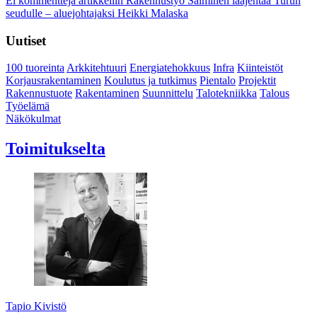
Ei kommentteja
artikkeliin Rakennustyö Salminen laajentaa Turun
seudulle – aluejohtajaksi Heikki Malaska
Uutiset
100 tuoreinta
Arkkitehtuuri
Energiatehokkuus
Infra
Kiinteistöt
Korjausrakentaminen
Koulutus ja tutkimus
Pientalo
Projektit
Rakennustuote
Rakentaminen
Suunnittelu
Talotekniikka
Talous
Työelämä
Näkökulmat
Toimitukselta
Tapio Kivistö