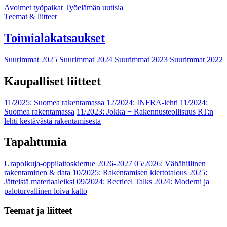
Avoimet työpaikat
Työelämän uutisia
Teemat & liitteet
Toimialakatsaukset
Suurimmat 2025
Suurimmat 2024
Suurimmat 2023
Suurimmat 2022
Kaupalliset liitteet
11/2025: Suomea rakentamassa
12/2024: INFRA-lehti
11/2024:
Suomea rakentamassa
11/2023: Jokka − Rakennusteollisuus RT:n
lehti kestävästä rakentamisesta
Tapahtumia
Urapolkuja-oppilaitoskiertue 2026-2027
05/2026: Vähähiilinen
rakentaminen & data
10/2025: Rakentamisen kiertotalous 2025:
Jätteistä materiaaleiksi
09/2024: Recticel Talks 2024: Moderni ja
paloturvallinen loiva katto
Teemat ja liitteet