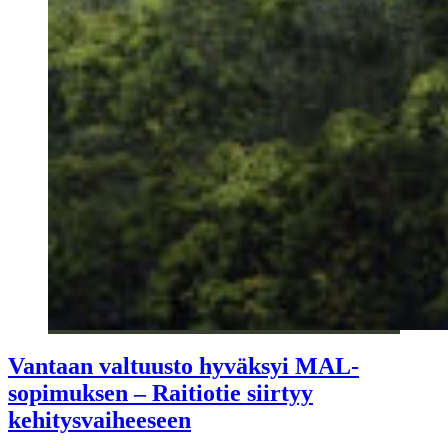
Vantaan valtuusto hyväksyi MAL-
sopimuksen – Raitiotie siirtyy
kehitysvaiheeseen