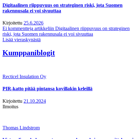
Digitaalinen riippuvuus on strateginen riski, jota Suomen
rakennusala ei voi sivuuttaa
Kirjoitettu
25.6.2026
Ei kommentteja
artikkeliin Digitaalinen riippuvuus on strateginen
riski, jota Suomen rakennusala ei voi sivuuttaa
Lisää vieraskynästä
Kumppaniblogit
Recticel Insulation Oy
PIR-katto pitää pintansa kovillakin keleillä
Kirjoitettu
21.10.2024
Ilmoitus
Thomas Lindstrom