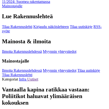
11/2024: Suomea rakentamassa
Mainostajalle
Lue Rakennuslehteä
Tilaa Rakennuslehti
Kirjaudu näköislehteen
Tilaa uutiskirje
RSS-
syöte
Mainosta & ilmoita
Ilmoita Rakennuslehdessä
Myynnin yhteystiedot
Mainostajalle
Ilmoita Rakennuslehdessä
Myynnin yhteystiedot
Tilaa uutiskirje
Tilaa Rakennuslehti
Kategoriat
Infra
Uutiset
Vantaalla kapina ratikkaa vastaan:
Poliitikot haluavat yli­määräisen
kokouksen