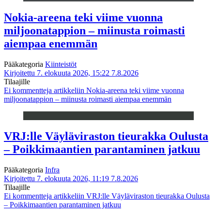
Nokia-areena teki viime vuonna
miljoonatappion – miinusta roimasti
aiempaa enemmän
Pääkategoria
Kiinteistöt
Kirjoitettu 7. elokuuta 2026, 15:22
7.8.2026
Tilaajille
Ei kommentteja
artikkeliin Nokia-areena teki viime vuonna
miljoonatappion – miinusta roimasti aiempaa enemmän
VRJ:lle Väyläviraston tieurakka Oulusta
– Poikkimaantien parantaminen jatkuu
Pääkategoria
Infra
Kirjoitettu 7. elokuuta 2026, 11:19
7.8.2026
Tilaajille
Ei kommentteja
artikkeliin VRJ:lle Väyläviraston tieurakka Oulusta
– Poikkimaantien parantaminen jatkuu