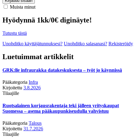
Kirjaudu sisään
Muista minut
Hyödynnä 1kk/0€ diginäyte!
Tutustu tästä
Unohditko käyttäjätunnuksesi?
Unohditko salasanasi?
Rekisteröidy
Luetuimmat artikkelit
GRK:lle infraurakka datakeskuksesta – työt jo käynnissä
Pääkategoria
Infra
Kirjoitettu
3.8.2026
Tilaajille
Ruotsalainen korjausrakentaja teki jälleen yrityskaupat
Suomessa – asema pääkaupunkiseudulla vahvistuu
Pääkategoria
Talous
Kirjoitettu
31.7.2026
Tilaajille