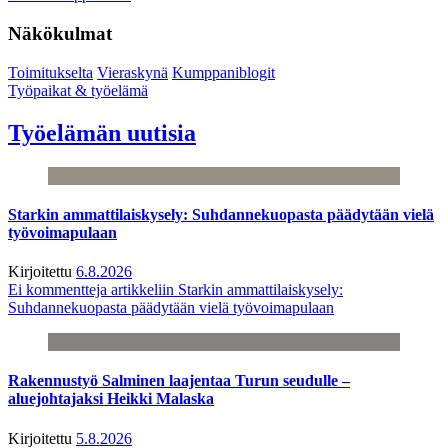
Näkökulmat
Toimitukselta
Vieraskynä
Kumppaniblogit
Työpaikat & työelämä
Työelämän uutisia
Starkin ammattilaiskysely: Suhdannekuopasta päädytään vielä
työvoimapulaan
Kirjoitettu
6.8.2026
Ei kommentteja
artikkeliin Starkin ammattilaiskysely:
Suhdannekuopasta päädytään vielä työvoimapulaan
Rakennustyö Salminen laajentaa Turun seudulle –
aluejohtajaksi Heikki Malaska
Kirjoitettu
5.8.2026