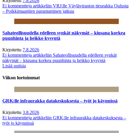
Kirjoitettu
7.8.2026
Ei kommentteja
artikkeliin VRJ:lle Väyläviraston tieurakka Oulusta
– Poikkimaantien parantaminen jatkuu
Sahateollisuudella edelleen synkät näkymät – kiusana korkea
puunhinta ja heikko kysyntä
Kirjoitettu
7.8.2026
Ei kommentteja
artikkeliin Sahateollisuudella edelleen synkät
näkymät – kiusana korkea puunhinta ja heikko kysyntä
Lisää uutisia
Viikon luetuimmat
GRK:lle infraurakka datakeskuksesta – työt jo käynnissä
Kirjoitettu
3.8.2026
Ei kommentteja
artikkeliin GRK:lle infraurakka datakeskuksesta –
työt jo käynnissä