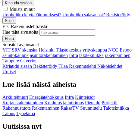
Kirjaudu sisään
Muista minut
Unohditko käyttäjätunnuksesi?
Unohditko salasanasi?
Rekisteröidy
Sulje
Etsi Rakennuslehti.fistä
Hae tältä sivustolta
Haku
Suositut avainsanat
YIT
SRV
skanska
Helsinki
Tilastokeskus
yrityskauppa
NCC
Espoo
asuntokauppa
asuntorakentaminen
Infra
talotekniikka
rakentaminen
Tampere
Caverion
Kirjaudu sisään
Rekisteröidy
Tilaa Rakennuslehti
Näköislehdet
Uutiset
Lue lisää näistä aiheista
Arkkitehtuuri
Energiatehokkuus
Infra
Kiinteistöt
Korjausrakentaminen
Koulutus ja tutkimus
Pientalo
Projektit
Rakennustuote
Rakentaminen
RaksaTV
Suunnittelu
Talotekniikka
Talous
Työelämä
Uutisissa nyt