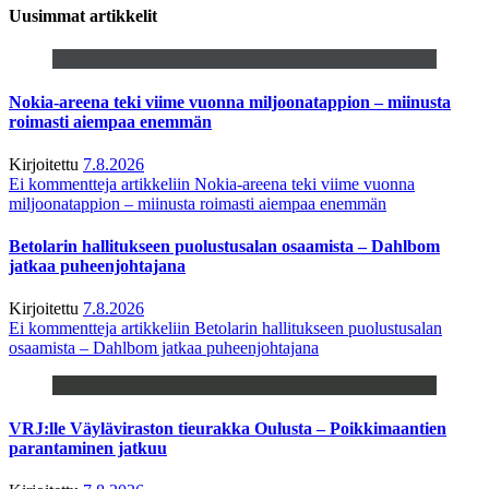
Uusimmat artikkelit
Nokia-areena teki viime vuonna miljoonatappion – miinusta
roimasti aiempaa enemmän
Kirjoitettu
7.8.2026
Ei kommentteja
artikkeliin Nokia-areena teki viime vuonna
miljoonatappion – miinusta roimasti aiempaa enemmän
Betolarin hallitukseen puolustusalan osaamista – Dahlbom
jatkaa puheenjohtajana
Kirjoitettu
7.8.2026
Ei kommentteja
artikkeliin Betolarin hallitukseen puolustusalan
osaamista – Dahlbom jatkaa puheenjohtajana
VRJ:lle Väyläviraston tieurakka Oulusta – Poikkimaantien
parantaminen jatkuu