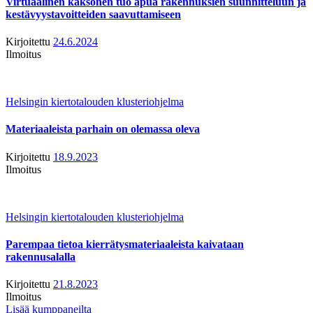
Virtuaalinen kaksonen tuo apua rakennuksien suunnitteluun ja
kestävyystavoitteiden saavuttamiseen
Kirjoitettu
24.6.2024
Ilmoitus
Helsingin kiertotalouden klusteriohjelma
Materiaaleista parhain on olemassa oleva
Kirjoitettu
18.9.2023
Ilmoitus
Helsingin kiertotalouden klusteriohjelma
Parempaa tietoa kierrätysmateriaaleista kaivataan
rakennusalalla
Kirjoitettu
21.8.2023
Ilmoitus
Lisää kumppaneilta