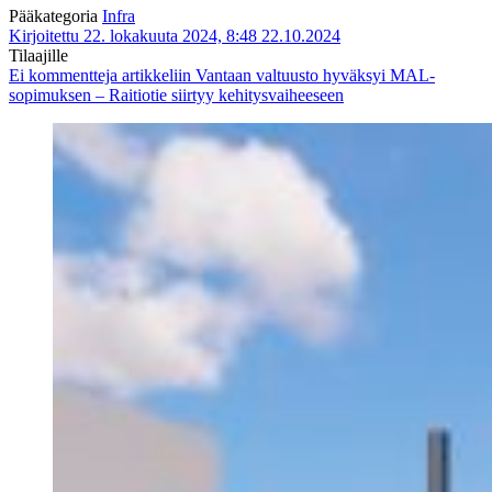
Pääkategoria
Infra
Kirjoitettu 22. lokakuuta 2024, 8:48
22.10.2024
Tilaajille
Ei kommentteja
artikkeliin Vantaan valtuusto hyväksyi MAL-
sopimuksen – Raitiotie siirtyy kehitysvaiheeseen