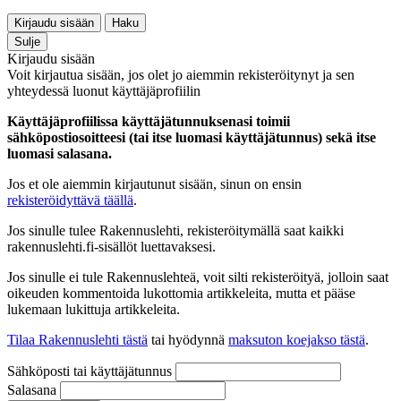
Kirjaudu sisään
Haku
Sulje
Kirjaudu sisään
Voit kirjautua sisään, jos olet jo aiemmin rekisteröitynyt ja sen
yhteydessä luonut käyttäjäprofiilin
Käyttäjäprofiilissa käyttäjätunnuksenasi toimii
sähköpostiosoitteesi (tai itse luomasi käyttäjätunnus) sekä itse
luomasi salasana.
Jos et ole aiemmin kirjautunut sisään, sinun on ensin
rekisteröidyttävä täällä
.
Jos sinulle tulee Rakennuslehti, rekisteröitymällä saat kaikki
rakennuslehti.fi-sisällöt luettavaksesi.
Jos sinulle ei tule Rakennuslehteä, voit silti rekisteröityä, jolloin saat
oikeuden kommentoida lukottomia artikkeleita, mutta et pääse
lukemaan lukittuja artikkeleita.
Tilaa Rakennuslehti tästä
tai hyödynnä
maksuton koejakso tästä
.
Sähköposti tai käyttäjätunnus
Salasana