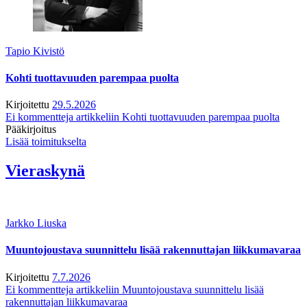
Tapio Kivistö
Kohti tuottavuuden parempaa puolta
Kirjoitettu
29.5.2026
Ei kommentteja
artikkeliin Kohti tuottavuuden parempaa puolta
Pääkirjoitus
Lisää toimitukselta
Vieraskynä
Jarkko Liuska
Muuntojoustava suunnittelu lisää rakennuttajan liikkumavaraa
Kirjoitettu
7.7.2026
Ei kommentteja
artikkeliin Muuntojoustava suunnittelu lisää
rakennuttajan liikkumavaraa