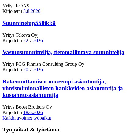
Yritys
KOAS
Kirjoitettu
3.8.2026
Suunnittelupäällikkö
Yritys
Tekova Oyj
Kirjoitettu
22.7.2026
Vastuusuunnittelija, tietomallintava suunnittelija
Yritys
FCG Finnish Consulting Group Oy
Kirjoitettu
20.7.2026
Rakennuttamisen nuorempi asiantuntija,
yhteistoiminnallisten hankkeiden asiantuntija ja
kustannusasiantuntija
Yritys
Boost Brothers Oy
Kirjoitettu
18.6.2026
Kaikki avoimet työpaikat
Työpaikat & työelämä