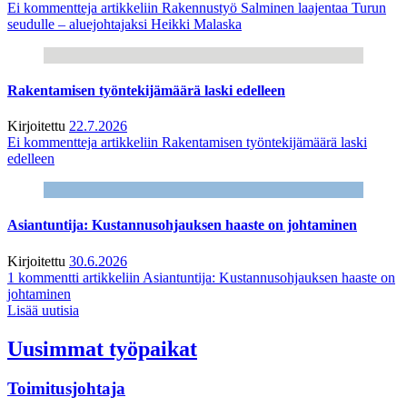
Ei kommentteja
artikkeliin Rakennustyö Salminen laajentaa Turun
seudulle – aluejohtajaksi Heikki Malaska
Rakentamisen työntekijämäärä laski edelleen
Kirjoitettu
22.7.2026
Ei kommentteja
artikkeliin Rakentamisen työntekijämäärä laski
edelleen
Asiantuntija: Kustannusohjauksen haaste on johtaminen
Kirjoitettu
30.6.2026
1 kommentti
artikkeliin Asiantuntija: Kustannusohjauksen haaste on
johtaminen
Lisää uutisia
Uusimmat työpaikat
Toimitusjohtaja