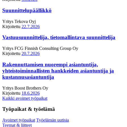
Suunnittelupäällikkö
Yritys
Tekova Oyj
Kirjoitettu
22.7.2026
Vastuusuunnittelija, tietomallintava suunnittelija
Yritys
FCG Finnish Consulting Group Oy
Kirjoitettu
20.7.2026
Rakennuttamisen nuorempi asiantuntija,
yhteistoiminnallisten hankkeiden asiantuntija ja
kustannusasiantuntija
Yritys
Boost Brothers Oy
Kirjoitettu
18.6.2026
Kaikki avoimet työpaikat
Työpaikat & työelämä
Avoimet työpaikat
Työelämän uutisia
Teemat & liitteet