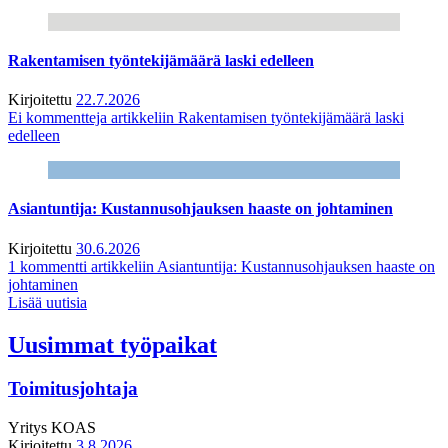
Rakentamisen työntekijämäärä laski edelleen
Kirjoitettu
22.7.2026
Ei kommentteja
artikkeliin Rakentamisen työntekijämäärä laski
edelleen
Asiantuntija: Kustannusohjauksen haaste on johtaminen
Kirjoitettu
30.6.2026
1 kommentti
artikkeliin Asiantuntija: Kustannusohjauksen haaste on
johtaminen
Lisää uutisia
Uusimmat työpaikat
Toimitusjohtaja
Yritys
KOAS
Kirjoitettu
3.8.2026