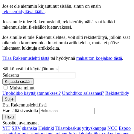
Jos et ole aiemmin kirjautunut sisään, sinun on ensin
rekisteröidyttävä täällä
.
Jos sinulle tulee Rakennuslehti, rekisteröitymällä saat kaikki
rakennuslehti.fi-sisällöt luettavaksesi.
Jos sinulle ei tule Rakennuslehteä, voit silti rekisteröityä, jolloin saat
oikeuden kommentoida lukottomia artikkeleita, mutta et pääse
lukemaan lukittuja artikkeleita.
Tilaa Rakennuslehti tästä
tai hyödynnä
maksuton koejakso tästä
.
Sähköposti tai käyttäjätunnus
Salasana
Kirjaudu sisään
Muista minut
Unohditko käyttäjätunnuksesi?
Unohditko salasanasi?
Rekisteröidy
Sulje
Etsi Rakennuslehti.fistä
Hae tältä sivustolta
Haku
Suositut avainsanat
YIT
SRV
skanska
Helsinki
Tilastokeskus
yrityskauppa
NCC
Espoo
asuntokauppa
asuntorakentaminen
Infra
talotekniikka
rakentaminen