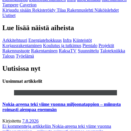
Tampere
Caverion
Kirjaudu sisään
Rekisteröidy
Tilaa Rakennuslehti
Näköislehdet
Uutiset
Lue lisää näistä aiheista
Arkkitehtuuri
Energiatehokkuus
Infra
Kiinteistöt
Korjausrakentaminen
Koulutus ja tutkimus
Pientalo
Projektit
Rakennustuote
Rakentaminen
RaksaTV
Suunnittelu
Talotekniikka
Talous
Työelämä
Uutisissa nyt
Uusimmat artikkelit
Nokia-areena teki viime vuonna miljoonatappion – miinusta
roimasti aiempaa enemmän
Kirjoitettu
7.8.2026
Ei kommentteja
artikkeliin Nokia-areena teki viime vuonna