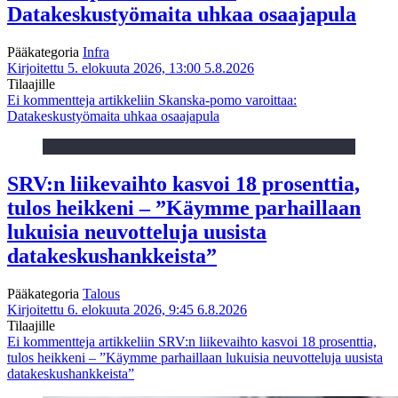
Datakeskustyömaita uhkaa osaajapula
Pääkategoria
Infra
Kirjoitettu 5. elokuuta 2026, 13:00
5.8.2026
Tilaajille
Ei kommentteja
artikkeliin Skanska-pomo varoittaa:
Datakeskustyömaita uhkaa osaajapula
SRV:n liikevaihto kasvoi 18 prosenttia,
tulos heikkeni – ”Käymme parhaillaan
lukuisia neuvotteluja uusista
datakeskushankkeista”
Pääkategoria
Talous
Kirjoitettu 6. elokuuta 2026, 9:45
6.8.2026
Tilaajille
Ei kommentteja
artikkeliin SRV:n liikevaihto kasvoi 18 prosenttia,
tulos heikkeni – ”Käymme parhaillaan lukuisia neuvotteluja uusista
datakeskushankkeista”