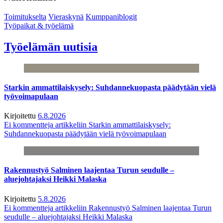
Toimitukselta
Vieraskynä
Kumppaniblogit
Työpaikat & työelämä
Työelämän uutisia
Starkin ammattilaiskysely: Suhdannekuopasta päädytään vielä
työvoimapulaan
Kirjoitettu
6.8.2026
Ei kommentteja
artikkeliin Starkin ammattilaiskysely:
Suhdannekuopasta päädytään vielä työvoimapulaan
Rakennustyö Salminen laajentaa Turun seudulle –
aluejohtajaksi Heikki Malaska
Kirjoitettu
5.8.2026
Ei kommentteja
artikkeliin Rakennustyö Salminen laajentaa Turun
seudulle – aluejohtajaksi Heikki Malaska