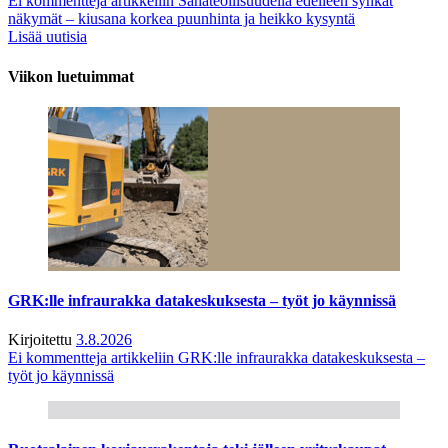
Ei kommentteja
artikkeliin Sahateollisuudella edelleen synkät
näkymät – kiusana korkea puunhinta ja heikko kysyntä
Lisää uutisia
Viikon luetuimmat
GRK:lle infraurakka datakeskuksesta – työt jo käynnissä
Kirjoitettu
3.8.2026
Ei kommentteja
artikkeliin GRK:lle infraurakka datakeskuksesta –
työt jo käynnissä