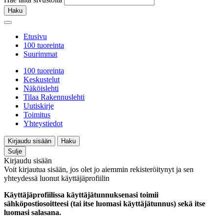
Haku
Etusivu
100 tuoreinta
Suurimmat
100 tuoreinta
Keskustelut
Näköislehti
Tilaa Rakennuslehti
Uutiskirje
Toimitus
Yhteystiedot
Kirjaudu sisään
Haku
Sulje
Kirjaudu sisään
Voit kirjautua sisään, jos olet jo aiemmin rekisteröitynyt ja sen
yhteydessä luonut käyttäjäprofiilin
Käyttäjäprofiilissa käyttäjätunnuksenasi toimii
sähköpostiosoitteesi (tai itse luomasi käyttäjätunnus) sekä itse
luomasi salasana.