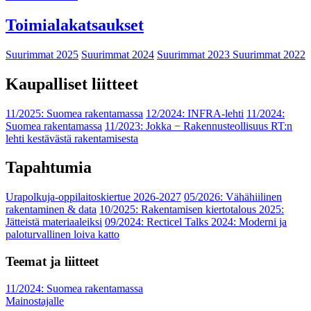
Toimialakatsaukset
Suurimmat 2025
Suurimmat 2024
Suurimmat 2023
Suurimmat 2022
Kaupalliset liitteet
11/2025: Suomea rakentamassa
12/2024: INFRA-lehti
11/2024:
Suomea rakentamassa
11/2023: Jokka − Rakennusteollisuus RT:n
lehti kestävästä rakentamisesta
Tapahtumia
Urapolkuja-oppilaitoskiertue 2026-2027
05/2026: Vähähiilinen
rakentaminen & data
10/2025: Rakentamisen kiertotalous 2025:
Jätteistä materiaaleiksi
09/2024: Recticel Talks 2024: Moderni ja
paloturvallinen loiva katto
Teemat ja liitteet
11/2024: Suomea rakentamassa
Mainostajalle