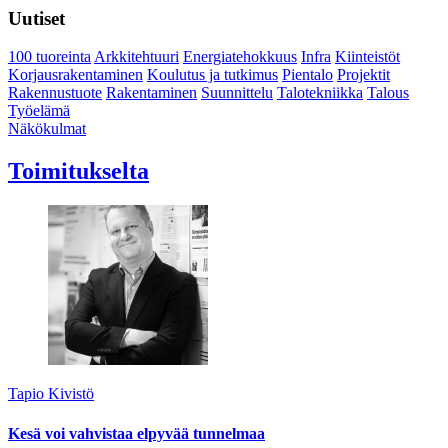
Uutiset
100 tuoreinta
Arkkitehtuuri
Energiatehokkuus
Infra
Kiinteistöt
Korjausrakentaminen
Koulutus ja tutkimus
Pientalo
Projektit
Rakennustuote
Rakentaminen
Suunnittelu
Talotekniikka
Talous
Työelämä
Näkökulmat
Toimitukselta
Tapio Kivistö
Kesä voi vahvistaa elpyvää tunnelmaa