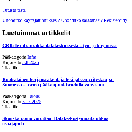
Tutustu tästä
Unohditko käyttäjätunnuksesi?
Unohditko salasanasi?
Rekisteröidy
Luetuimmat artikkelit
GRK:lle infraurakka datakeskuksesta – työt jo käynnissä
Pääkategoria
Infra
Kirjoitettu
3.8.2026
Tilaajille
Ruotsalainen korjausrakentaja teki jälleen yrityskaupat
Suomessa – asema pääkaupunkiseudulla vahvistuu
Pääkategoria
Talous
Kirjoitettu
31.7.2026
Tilaajille
Skanska-pomo varoittaa: Datakeskustyömaita uhkaa
osaajapula