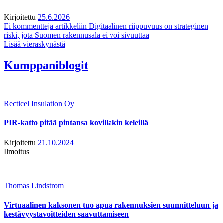
Kirjoitettu
25.6.2026
Ei kommentteja
artikkeliin Digitaalinen riippuvuus on strateginen
riski, jota Suomen rakennusala ei voi sivuuttaa
Lisää vieraskynästä
Kumppaniblogit
Recticel Insulation Oy
PIR-katto pitää pintansa kovillakin keleillä
Kirjoitettu
21.10.2024
Ilmoitus
Thomas Lindstrom
Virtuaalinen kaksonen tuo apua rakennuksien suunnitteluun ja
kestävyystavoitteiden saavuttamiseen