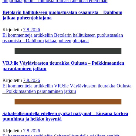
miljoonatappion – miinusta roimasti aiempaa enemmän
Betolarin hallitukseen puolustusalan osaamista – Dahlbom
jatkaa puheenjohtajana
Kirjoitettu
7.8.2026
Ei kommentteja
artikkeliin Betolarin hallitukseen puolustusalan
osaamista – Dahlbom jatkaa puheenjohtajana
VRJ:lle Väyläviraston tieurakka Oulusta – Poikkimaantien
parantaminen jatkuu
Kirjoitettu
7.8.2026
Ei kommentteja
artikkeliin VRJ:lle Väyläviraston tieurakka Oulusta
– Poikkimaantien parantaminen jatkuu
Sahateollisuudella edelleen synkät näkymät – kiusana korkea
puunhinta ja heikko kysyntä
Kirjoitettu
7.8.2026