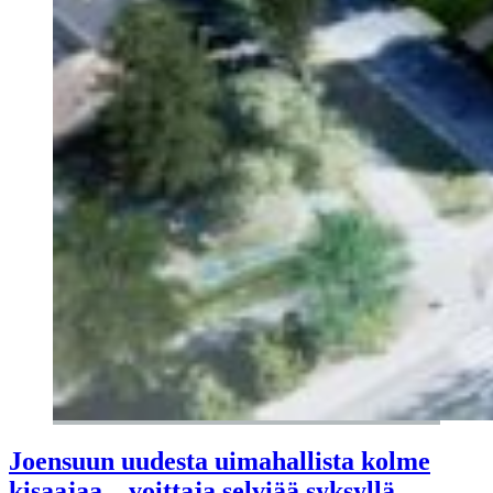
Joensuun uudesta uimahallista kolme
kisaajaa – voittaja selviää syksyllä