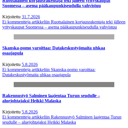
Ruotsalainen korjausrakentaja teki jälleen yrityskaupat
Suomessa – asema pääkaupunkiseudulla vahvistuu
Kirjoitettu
31.7.2026
Ei kommentteja
artikkeliin Ruotsalainen korjausrakentaja teki jälleen
yrityskaupat Suomessa – asema pääkaupunkiseudulla vahvistuu
Skanska-pomo varoittaa: Datakeskustyömaita uhkaa
osaajapula
Kirjoitettu
5.8.2026
Ei kommentteja
artikkeliin Skanska-pomo varoittaa:
Datakeskustyömaita uhkaa osaajapula
Rakennustyö Salminen laajentaa Turun seudulle –
aluejohtajaksi Heikki Malaska
Kirjoitettu
5.8.2026
Ei kommentteja
artikkeliin Rakennustyö Salminen laajentaa Turun
seudulle – aluejohtajaksi Heikki Malaska