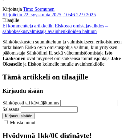
Kirjoittaja
Timo Sormunen
Kirjoitettu 22. syyskuuta 2025, 10:46
22.9.2025
Tilaajille
Ei kommentteja
artikkeliin Eiskossa omistajavaihdos –
sähkökeskusvalmistaja avainhenkilöiden haltuun
Sähkökeskusten suunnitteluun ja valmistukseen erikoistuneen
turkulaisen Eisko oy:n omistuspohja vaihtuu, kun yrityksen
pääomistaja Sähkötiimi IL sekä vähemmistöomistaja
Isto
Laaksonen
ovat myyneet omistuksensa toimitusjohtaja
Jake
Oksaselle
ja Eiskon kolmelle muulle avainhenkilölle.
Tämä artikkeli on tilaajille
Kirjaudu sisään
Sähköposti tai käyttäjätunnus
Salasana
Kirjaudu sisään
Muista minut
Hyödynnä 1kk/0€ diginäyte!