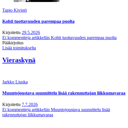
Tapio Kivistö
Kohti tuottavuuden parempaa puolta
Kirjoitettu
29.5.2026
Ei kommentteja
artikkeliin Kohti tuottavuuden parempaa puolta
Pääkirjoitus
Lisää toimitukselta
Vieraskynä
Jarkko Liuska
Muuntojoustava suunnittelu lisää rakennuttajan liikkumavaraa
Kirjoitettu
7.7.2026
Ei kommentteja
artikkeliin Muuntojoustava suunnittelu lisää
rakennuttajan liikkumavaraa