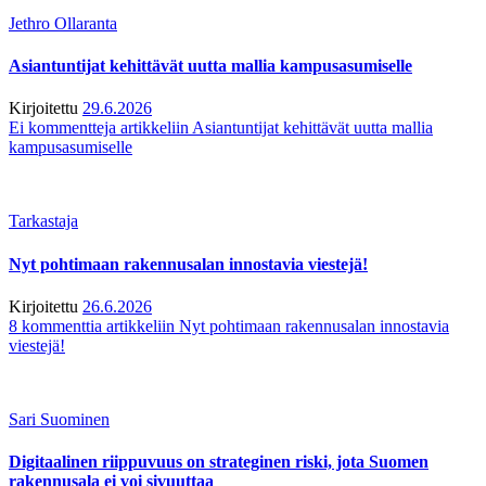
Jethro Ollaranta
Asiantuntijat kehittävät uutta mallia kampusasumiselle
Kirjoitettu
29.6.2026
Ei kommentteja
artikkeliin Asiantuntijat kehittävät uutta mallia
kampusasumiselle
Tarkastaja
Nyt pohtimaan rakennusalan innostavia viestejä!
Kirjoitettu
26.6.2026
8 kommenttia
artikkeliin Nyt pohtimaan rakennusalan innostavia
viestejä!
Sari Suominen
Digitaalinen riippuvuus on strateginen riski, jota Suomen
rakennusala ei voi sivuuttaa