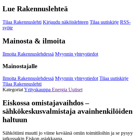
Lue Rakennuslehteä
Tilaa Rakennuslehti
Kirjaudu näköislehteen
Tilaa uutiskirje
RSS-
syöte
Mainosta & ilmoita
Ilmoita Rakennuslehdessä
Myynnin yhteystiedot
Mainostajalle
Ilmoita Rakennuslehdessä
Myynnin yhteystiedot
Tilaa uutiskirje
Tilaa Rakennuslehti
Kategoriat
Yrityskauppa
Energia
Uutiset
Eiskossa omistajavaihdos –
sähkökeskusvalmistaja avainhenkilöiden
haltuun
Sähkötiimi muutti jo viime keväänä omiin toimitiloihin ja se pysyy
jatkossakin Eiskon asiakkaana.