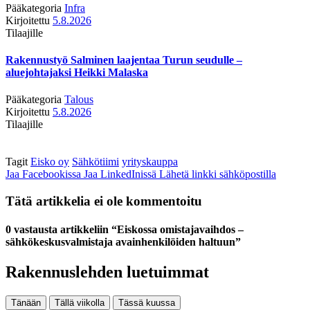
Pääkategoria
Infra
Kirjoitettu
5.8.2026
Tilaajille
Rakennustyö Salminen laajentaa Turun seudulle –
aluejohtajaksi Heikki Malaska
Pääkategoria
Talous
Kirjoitettu
5.8.2026
Tilaajille
Tagit
Eisko oy
Sähkötiimi
yrityskauppa
Jaa Facebookissa
Jaa LinkedInissä
Lähetä linkki sähköpostilla
Tätä artikkelia ei ole kommentoitu
0 vastausta artikkeliin “Eiskossa omistajavaihdos –
sähkökeskusvalmistaja avainhenkilöiden haltuun”
Rakennuslehden luetuimmat
Tänään
Tällä viikolla
Tässä kuussa