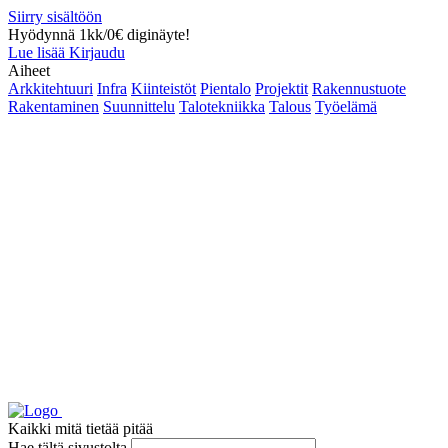
Siirry sisältöön
Hyödynnä 1kk/0€ diginäyte!
Lue lisää
Kirjaudu
Aiheet
Arkkitehtuuri
Infra
Kiinteistöt
Pientalo
Projektit
Rakennustuote
Rakentaminen
Suunnittelu
Talotekniikka
Talous
Työelämä
Kaikki mitä tietää pitää
Hae tältä sivustolta