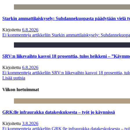
Starkin ammattilaiskysely: Suhdannekuopasta päädytään vielä 
Kirjoitettu
6.8.2026
Ei kommentteja
artikkeliin Starkin ammattilaiskysely: Suhdannekuop
SRV:n liikevaihto kasvoi 18 prosenttia, tulos heikkeni – ”Käymm
Kirjoitettu
6.8.2026
Ei kommentteja
artikkeliin SRV:n liikevaihto kasvoi 18 prosenttia, t
Lisää uutisia
Viikon luetuimmat
GRK:lle infraurakka datakeskuksesta – työt jo käynnissä
Kirjoitettu
3.8.2026
Ei kommentteja
artikkeliin GRK:lle infraurakka datakeskuksesta – työ