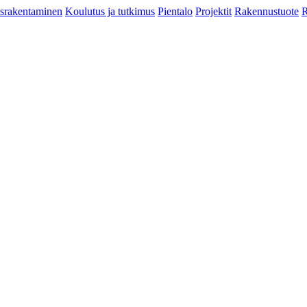
srakentaminen
Koulutus ja tutkimus
Pientalo
Projektit
Rakennustuote
R