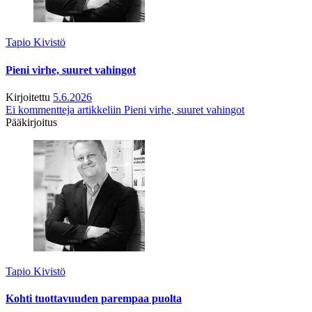
Tapio Kivistö
Pieni virhe, suuret vahingot
Kirjoitettu
5.6.2026
Ei kommentteja
artikkeliin Pieni virhe, suuret vahingot
Pääkirjoitus
Tapio Kivistö
Kohti tuottavuuden parempaa puolta