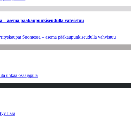
ssa – asema pääkaupunkiseudulla vahvistuu
en yrityskaupat Suomessa – asema pääkaupunkiseudulla vahvistuu
ita uhkaa osaajapula
tyy Iissä