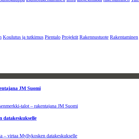
n
Koulutus ja tutkimus
Pientalo
Projektit
Rakennustuote
Rakentaminen
kentajana JM Suomi
senmerkki-talot – rakentajana JM Suomi
n datakeskukselle
a – virtaa Myllykosken datakeskukselle