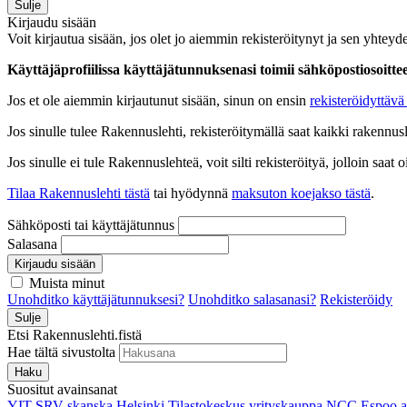
Sulje
Kirjaudu sisään
Voit kirjautua sisään, jos olet jo aiemmin rekisteröitynyt ja sen yhteyde
Käyttäjäprofiilissa käyttäjätunnuksenasi toimii sähköpostiosoittees
Jos et ole aiemmin kirjautunut sisään, sinun on ensin
rekisteröidyttävä 
Jos sinulle tulee Rakennuslehti, rekisteröitymällä saat kaikki rakennusle
Jos sinulle ei tule Rakennuslehteä, voit silti rekisteröityä, jolloin sa
Tilaa Rakennuslehti tästä
tai hyödynnä
maksuton koejakso tästä
.
Sähköposti tai käyttäjätunnus
Salasana
Kirjaudu sisään
Muista minut
Unohditko käyttäjätunnuksesi?
Unohditko salasanasi?
Rekisteröidy
Sulje
Etsi Rakennuslehti.fistä
Hae tältä sivustolta
Haku
Suositut avainsanat
YIT
SRV
skanska
Helsinki
Tilastokeskus
yrityskauppa
NCC
Espoo