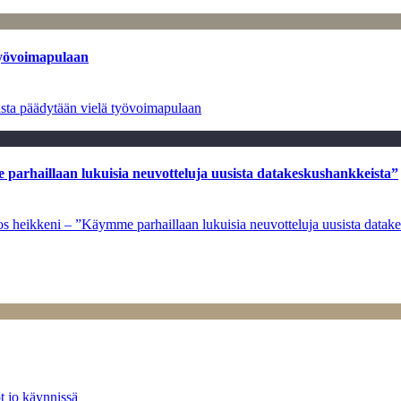
työvoimapulaan
asta päädytään vielä työvoimapulaan
e parhaillaan lukuisia neuvotteluja uusista datakeskushankkeista”
ulos heikkeni – ”Käymme parhaillaan lukuisia neuvotteluja uusista data
t jo käynnissä