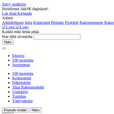
Siirry sisältöön
Hyödynnä 1kk/0€ diginäyte!
Lue lisää
Kirjaudu
Aiheet
Arkkitehtuuri
Infra
Kiinteistöt
Pientalo
Projektit
Rakennustuote
Raken
Kaikki mitä tietää pitää
Hae tältä sivustolta
Haku
Etusivu
100 tuoreinta
Suurimmat
100 tuoreinta
Keskustelut
Näköislehti
Tilaa Rakennuslehti
Uutiskirje
Toimitus
Yhteystiedot
Kirjaudu sisään
Haku