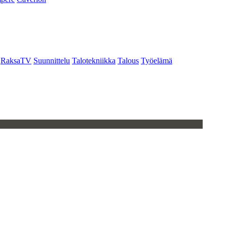
RaksaTV
Suunnittelu
Talotekniikka
Talous
Työelämä