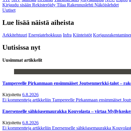
Kirjaudu sisään
Rekisteröidy
Tilaa Rakennuslehti
Näköislehdet
Uutiset
Lue lisää näistä aiheista
Arkkitehtuuri
Energiatehokkuus
Infra
Kiinteistöt
Korjausrakentamine
Uutisissa nyt
Uusimmat artikkelit
Tampereelle Pirkanmaan ensimmäiset Joutsenmerkki-talot – ra
Kirjoitettu
6.8.2026
Ei kommentteja
artikkeliin Tampereelle Pirkanmaan ensimmäiset Jout
Enersenselle sähköasemaurakka Kouvolasta – virtaa Myllykoske
Kirjoitettu
6.8.2026
Ei kommentteja
artikkeliin Enersenselle sähköasemaurakka Kouvolast