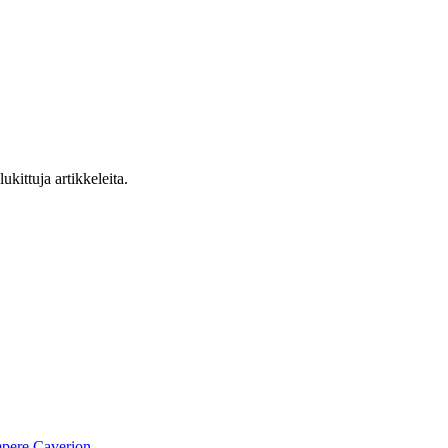
ukittuja artikkeleita.
pere
Caverion