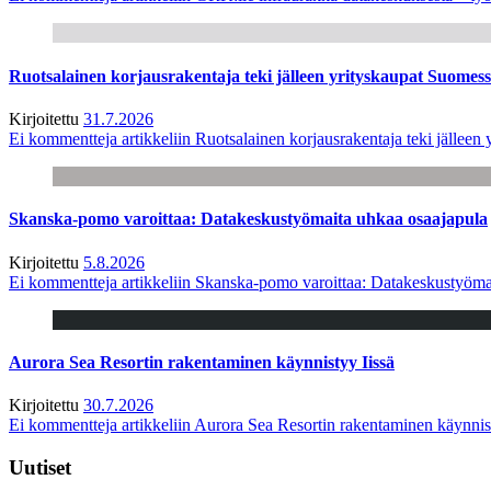
Ruotsalainen korjausrakentaja teki jälleen yrityskaupat Suome
Kirjoitettu
31.7.2026
Ei kommentteja
artikkeliin Ruotsalainen korjausrakentaja teki jälle
Skanska-pomo varoittaa: Datakeskustyömaita uhkaa osaajapula
Kirjoitettu
5.8.2026
Ei kommentteja
artikkeliin Skanska-pomo varoittaa: Datakeskustyöma
Aurora Sea Resortin rakentaminen käynnistyy Iissä
Kirjoitettu
30.7.2026
Ei kommentteja
artikkeliin Aurora Sea Resortin rakentaminen käynnis
Uutiset