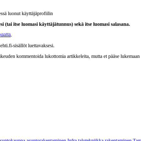
ssä luonut käyttäjäprofiilin
i (tai itse luomasi käyttäjätunnus) sekä itse luomasi salasana.
täällä
.
hti.fi-sisällöt luettavaksesi.
at oikeuden kommentoida lukottomia artikkeleita, mutta et pääse lukemaan l
asuntokauppa
asuntorakentaminen
Infra
talotekniikka
rakentaminen
Tam