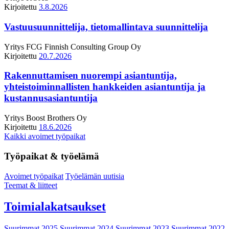
Kirjoitettu
3.8.2026
Vastuusuunnittelija, tietomallintava suunnittelija
Yritys
FCG Finnish Consulting Group Oy
Kirjoitettu
20.7.2026
Rakennuttamisen nuorempi asiantuntija,
yhteistoiminnallisten hankkeiden asiantuntija ja
kustannusasiantuntija
Yritys
Boost Brothers Oy
Kirjoitettu
18.6.2026
Kaikki avoimet työpaikat
Työpaikat & työelämä
Avoimet työpaikat
Työelämän uutisia
Teemat & liitteet
Toimialakatsaukset
Suurimmat 2025
Suurimmat 2024
Suurimmat 2023
Suurimmat 2022