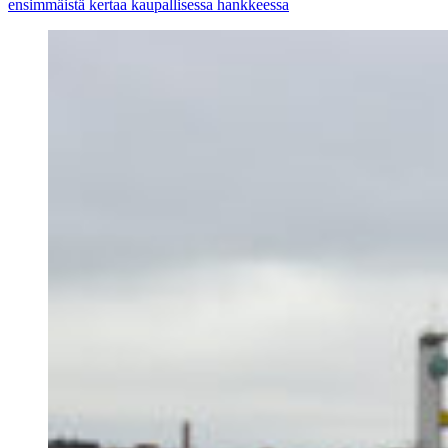
ensimmäistä kertaa kaupallisessa hankkeessa