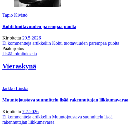
Tapio Kivistö
Kohti tuottavuuden parempaa puolta
Kirjoitettu
29.5.2026
Ei kommentteja
artikkeliin Kohti tuottavuuden parempaa puolta
Pääkirjoitus
Lisää toimitukselta
Vieraskynä
Jarkko Liuska
Muuntojoustava suunnittelu lisää rakennuttajan liikkumavaraa
Kirjoitettu
7.7.2026
Ei kommentteja
artikkeliin Muuntojoustava suunnittelu lisää
rakennuttajan liikkumavaraa