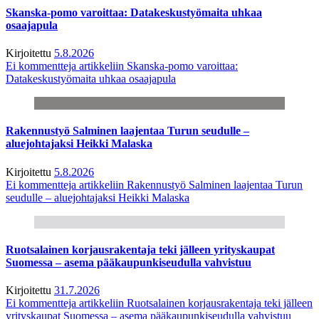
Skanska-pomo varoittaa: Datakeskustyömaita uhkaa
osaajapula
Kirjoitettu
5.8.2026
Ei kommentteja
artikkeliin Skanska-pomo varoittaa:
Datakeskustyömaita uhkaa osaajapula
Rakennustyö Salminen laajentaa Turun seudulle –
aluejohtajaksi Heikki Malaska
Kirjoitettu
5.8.2026
Ei kommentteja
artikkeliin Rakennustyö Salminen laajentaa Turun
seudulle – aluejohtajaksi Heikki Malaska
Ruotsalainen korjausrakentaja teki jälleen yrityskaupat
Suomessa – asema pääkaupunkiseudulla vahvistuu
Kirjoitettu
31.7.2026
Ei kommentteja
artikkeliin Ruotsalainen korjausrakentaja teki jälleen
yrityskaupat Suomessa – asema pääkaupunkiseudulla vahvistuu