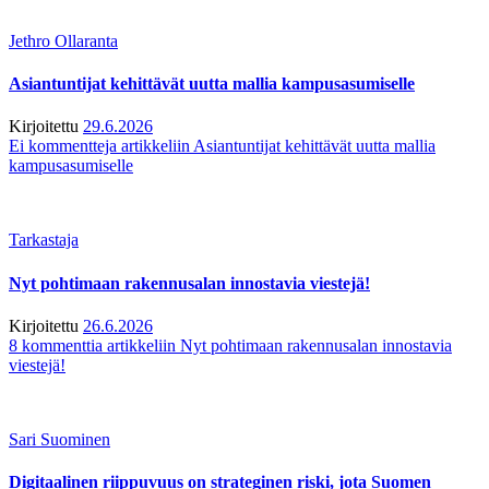
Jethro Ollaranta
Asiantuntijat kehittävät uutta mallia kampusasumiselle
Kirjoitettu
29.6.2026
Ei kommentteja
artikkeliin Asiantuntijat kehittävät uutta mallia
kampusasumiselle
Tarkastaja
Nyt pohtimaan rakennusalan innostavia viestejä!
Kirjoitettu
26.6.2026
8 kommenttia
artikkeliin Nyt pohtimaan rakennusalan innostavia
viestejä!
Sari Suominen
Digitaalinen riippuvuus on strateginen riski, jota Suomen