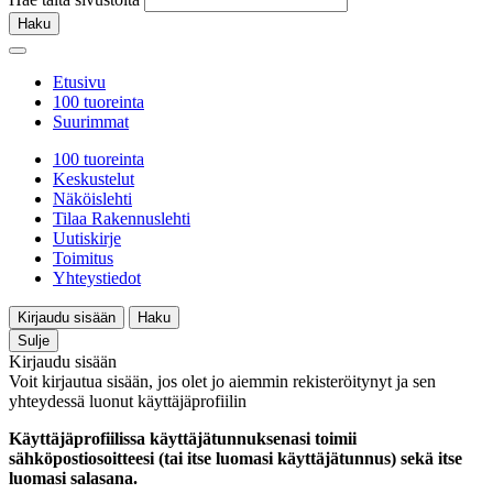
Haku
Etusivu
100 tuoreinta
Suurimmat
100 tuoreinta
Keskustelut
Näköislehti
Tilaa Rakennuslehti
Uutiskirje
Toimitus
Yhteystiedot
Kirjaudu sisään
Haku
Sulje
Kirjaudu sisään
Voit kirjautua sisään, jos olet jo aiemmin rekisteröitynyt ja sen
yhteydessä luonut käyttäjäprofiilin
Käyttäjäprofiilissa käyttäjätunnuksenasi toimii
sähköpostiosoitteesi (tai itse luomasi käyttäjätunnus) sekä itse
luomasi salasana.