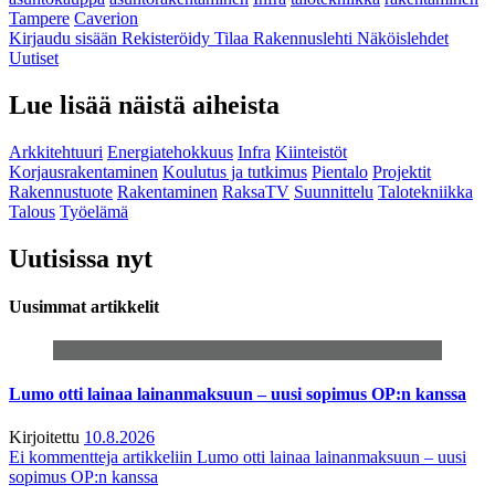
Tampere
Caverion
Kirjaudu sisään
Rekisteröidy
Tilaa Rakennuslehti
Näköislehdet
Uutiset
Lue lisää näistä aiheista
Arkkitehtuuri
Energiatehokkuus
Infra
Kiinteistöt
Korjausrakentaminen
Koulutus ja tutkimus
Pientalo
Projektit
Rakennustuote
Rakentaminen
RaksaTV
Suunnittelu
Talotekniikka
Talous
Työelämä
Uutisissa nyt
Uusimmat artikkelit
Lumo otti lainaa lainanmaksuun – uusi sopimus OP:n kanssa
Kirjoitettu
10.8.2026
Ei kommentteja
artikkeliin Lumo otti lainaa lainanmaksuun – uusi
sopimus OP:n kanssa