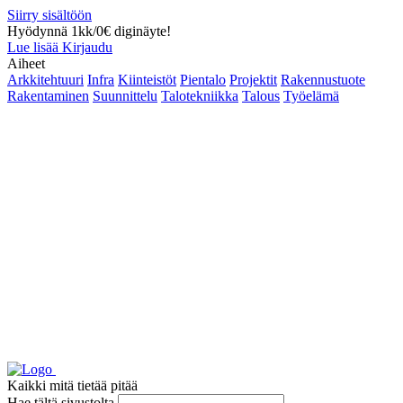
Siirry sisältöön
Hyödynnä 1kk/0€ diginäyte!
Lue lisää
Kirjaudu
Aiheet
Arkkitehtuuri
Infra
Kiinteistöt
Pientalo
Projektit
Rakennustuote
Rakentaminen
Suunnittelu
Talotekniikka
Talous
Työelämä
Kaikki mitä tietää pitää
Hae tältä sivustolta