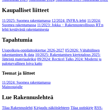
Kaupalliset liitteet
11/2025: Suomea rakentamassa
12/2024: INFRA-lehti
11/2024:
Suomea rakentamassa
11/2023: Jokka − Rakennusteollisuus RT:n
lehti kestävästä rakentamisesta
Tapahtumia
Urapolkuja-oppilaitoskiertue 2026-2027
05/2026: Vähähiilinen
rakentaminen & data
10/2025: Rakentamisen kiertotalous 2025:
Jätteistä materiaaleiksi
09/2024: Recticel Talks 2024: Moderni ja
paloturvallinen loiva katto
Teemat ja liitteet
11/2024: Suomea rakentamassa
Mainostajalle
Lue Rakennuslehteä
Tilaa Rakennuslehti
Kirjaudu näköislehteen
Tilaa uutiskirje
RSS-