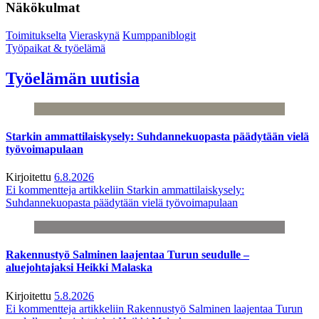
Näkökulmat
Toimitukselta
Vieraskynä
Kumppaniblogit
Työpaikat & työelämä
Työelämän uutisia
Starkin ammattilaiskysely: Suhdannekuopasta päädytään vielä
työvoimapulaan
Kirjoitettu
6.8.2026
Ei kommentteja
artikkeliin Starkin ammattilaiskysely:
Suhdannekuopasta päädytään vielä työvoimapulaan
Rakennustyö Salminen laajentaa Turun seudulle –
aluejohtajaksi Heikki Malaska
Kirjoitettu
5.8.2026
Ei kommentteja
artikkeliin Rakennustyö Salminen laajentaa Turun