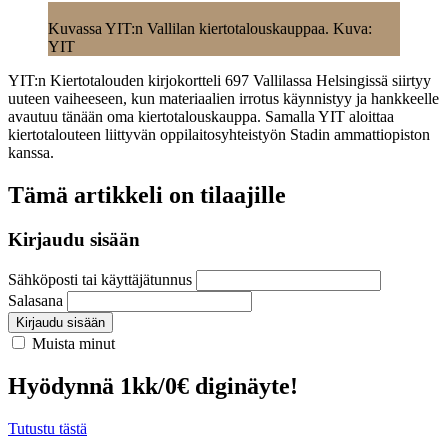
Kuvassa YIT:n Vallilan kiertotalouskauppaa. Kuva:
YIT
YIT:n Kiertotalouden kirjokortteli 697 Vallilassa Helsingissä siirtyy
uuteen vaiheeseen, kun materiaalien irrotus käynnistyy ja hankkeelle
avautuu tänään oma kiertotalouskauppa. Samalla YIT aloittaa
kiertotalouteen liittyvän oppilaitosyhteistyön Stadin ammattiopiston
kanssa.
Tämä artikkeli on tilaajille
Kirjaudu sisään
Sähköposti tai käyttäjätunnus
Salasana
Kirjaudu sisään
Muista minut
Hyödynnä 1kk/0€ diginäyte!
Tutustu tästä