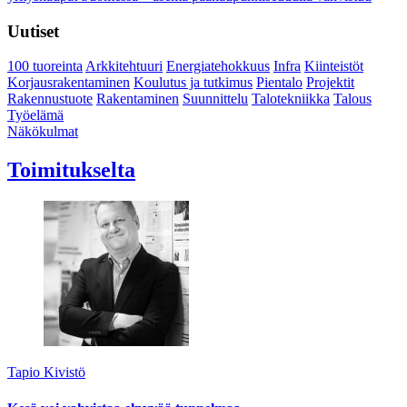
Uutiset
100 tuoreinta
Arkkitehtuuri
Energiatehokkuus
Infra
Kiinteistöt
Korjausrakentaminen
Koulutus ja tutkimus
Pientalo
Projektit
Rakennustuote
Rakentaminen
Suunnittelu
Talotekniikka
Talous
Työelämä
Näkökulmat
Toimitukselta
Tapio Kivistö