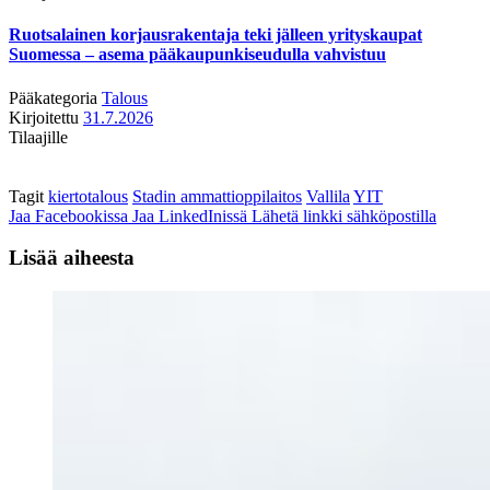
Ruotsalainen korjausrakentaja teki jälleen yrityskaupat
Suomessa – asema pääkaupunkiseudulla vahvistuu
Pääkategoria
Talous
Kirjoitettu
31.7.2026
Tilaajille
Tagit
kiertotalous
Stadin ammattioppilaitos
Vallila
YIT
Jaa Facebookissa
Jaa LinkedInissä
Lähetä linkki sähköpostilla
Lisää aiheesta