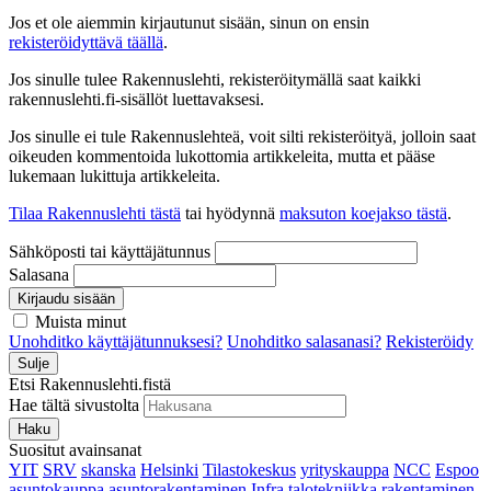
Jos et ole aiemmin kirjautunut sisään, sinun on ensin
rekisteröidyttävä täällä
.
Jos sinulle tulee Rakennuslehti, rekisteröitymällä saat kaikki
rakennuslehti.fi-sisällöt luettavaksesi.
Jos sinulle ei tule Rakennuslehteä, voit silti rekisteröityä, jolloin saat
oikeuden kommentoida lukottomia artikkeleita, mutta et pääse
lukemaan lukittuja artikkeleita.
Tilaa Rakennuslehti tästä
tai hyödynnä
maksuton koejakso tästä
.
Sähköposti tai käyttäjätunnus
Salasana
Kirjaudu sisään
Muista minut
Unohditko käyttäjätunnuksesi?
Unohditko salasanasi?
Rekisteröidy
Sulje
Etsi Rakennuslehti.fistä
Hae tältä sivustolta
Haku
Suositut avainsanat
YIT
SRV
skanska
Helsinki
Tilastokeskus
yrityskauppa
NCC
Espoo
asuntokauppa
asuntorakentaminen
Infra
talotekniikka
rakentaminen