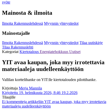
syöte
Mainosta & ilmoita
Ilmoita Rakennuslehdessä
Myynnin yhteystiedot
Mainostajalle
Ilmoita Rakennuslehdessä
Myynnin yhteystiedot
Tilaa uutiskirje
Tilaa Rakennuslehti
Kategoriat
Kiertotalous
Energiatehokkuus
Uutiset
YIT avaa kaupan, joka myy irrotettavia
materiaaleja uudelleenkäyttöön
Vallilan korttelihanke on YIT:lle kiertotalouden pilottihanke.
Kirjoittaja
Merja Mannila
Kirjoitettu 19. helmikuuta 2026, 8:46
19.2.2026
Tilaajille
Ei kommentteja
artikkeliin YIT avaa kaupan, joka myy irrotettavia
materiaaleja uudelleenkäyttöön