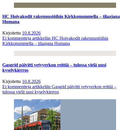
HC Hoivakodit rakennustöihin Kirkkonummella – tilaajana
Humana
Kirjoitettu
10.8.2026
Ei kommentteja
artikkeliin HC Hoivakodit rakennustöihin
Kirkkonummella – tilaajana Humana
Gasgrid päivitti vetyverkon reittiä – tulossa vielä uusi
kyselykierros
Kirjoitettu
10.8.2026
Ei kommentteja
artikkeliin Gasgrid päivitti vetyverkon reittiä –
tulossa vielä uusi kyselykierros