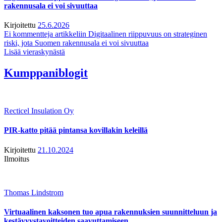
rakennusala ei voi sivuuttaa
Kirjoitettu
25.6.2026
Ei kommentteja
artikkeliin Digitaalinen riippuvuus on strateginen
riski, jota Suomen rakennusala ei voi sivuuttaa
Lisää vieraskynästä
Kumppaniblogit
Recticel Insulation Oy
PIR-katto pitää pintansa kovillakin keleillä
Kirjoitettu
21.10.2024
Ilmoitus
Thomas Lindstrom
Virtuaalinen kaksonen tuo apua rakennuksien suunnitteluun ja
kestävyystavoitteiden saavuttamiseen