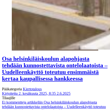
Osa helsinkiläiskoulun alapohjasta
tehdään kunnostettavista ontelolaatoista –
Uudelleenkäyttö toteutuu ensimmäistä
kertaa kaupallisessa hankkeessa
Pääkategoria
Kiertotalous
Kirjoitettu 2. kesäkuuta 2025, 8:35
2.6.2025
Tilaajille
Ei kommentteja
artikkeliin Osa helsinkiläiskoulun alapohjasta
tehdään kunnostettavista ontelolaatoista – Uudelleenkäyttö toteutuu