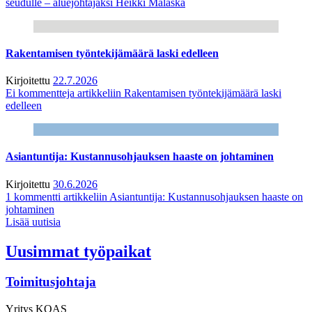
seudulle – aluejohtajaksi Heikki Malaska
Rakentamisen työntekijämäärä laski edelleen
Kirjoitettu
22.7.2026
Ei kommentteja
artikkeliin Rakentamisen työntekijämäärä laski
edelleen
Asiantuntija: Kustannusohjauksen haaste on johtaminen
Kirjoitettu
30.6.2026
1 kommentti
artikkeliin Asiantuntija: Kustannusohjauksen haaste on
johtaminen
Lisää uutisia
Uusimmat työpaikat
Toimitusjohtaja
Yritys
KOAS