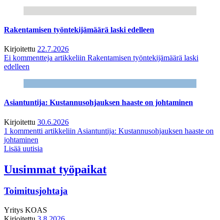
Rakentamisen työntekijämäärä laski edelleen
Kirjoitettu
22.7.2026
Ei kommentteja
artikkeliin Rakentamisen työntekijämäärä laski
edelleen
Asiantuntija: Kustannusohjauksen haaste on johtaminen
Kirjoitettu
30.6.2026
1 kommentti
artikkeliin Asiantuntija: Kustannusohjauksen haaste on
johtaminen
Lisää uutisia
Uusimmat työpaikat
Toimitusjohtaja
Yritys
KOAS
Kirjoitettu
3.8.2026