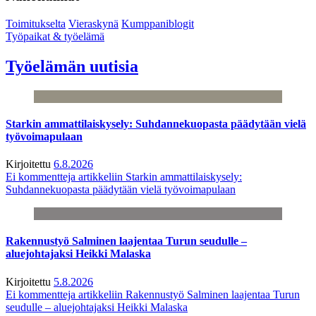
Toimitukselta
Vieraskynä
Kumppaniblogit
Työpaikat & työelämä
Työelämän uutisia
Starkin ammattilaiskysely: Suhdannekuopasta päädytään vielä
työvoimapulaan
Kirjoitettu
6.8.2026
Ei kommentteja
artikkeliin Starkin ammattilaiskysely:
Suhdannekuopasta päädytään vielä työvoimapulaan
Rakennustyö Salminen laajentaa Turun seudulle –
aluejohtajaksi Heikki Malaska
Kirjoitettu
5.8.2026
Ei kommentteja
artikkeliin Rakennustyö Salminen laajentaa Turun
seudulle – aluejohtajaksi Heikki Malaska