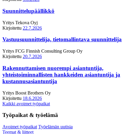
Suunnittelupäällikkö
Yritys
Tekova Oyj
Kirjoitettu
22.7.2026
Vastuusuunnittelija, tietomallintava suunnittelija
Yritys
FCG Finnish Consulting Group Oy
Kirjoitettu
20.7.2026
Rakennuttamisen nuorempi asiantuntija,
yhteistoiminnallisten hankkeiden asiantuntija ja
kustannusasiantuntija
Yritys
Boost Brothers Oy
Kirjoitettu
18.6.2026
Kaikki avoimet työpaikat
Työpaikat & työelämä
Avoimet työpaikat
Työelämän uutisia
Teemat & liitteet