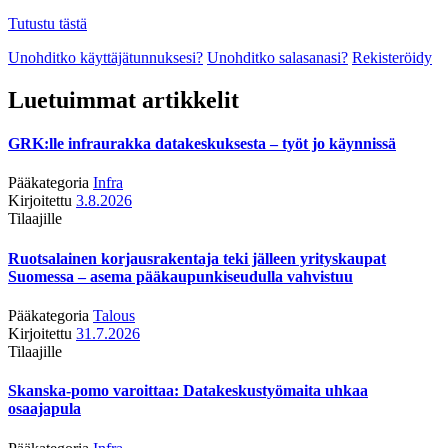
Tutustu tästä
Unohditko käyttäjätunnuksesi?
Unohditko salasanasi?
Rekisteröidy
Luetuimmat artikkelit
GRK:lle infraurakka datakeskuksesta – työt jo käynnissä
Pääkategoria
Infra
Kirjoitettu
3.8.2026
Tilaajille
Ruotsalainen korjausrakentaja teki jälleen yrityskaupat
Suomessa – asema pääkaupunkiseudulla vahvistuu
Pääkategoria
Talous
Kirjoitettu
31.7.2026
Tilaajille
Skanska-pomo varoittaa: Datakeskustyömaita uhkaa
osaajapula