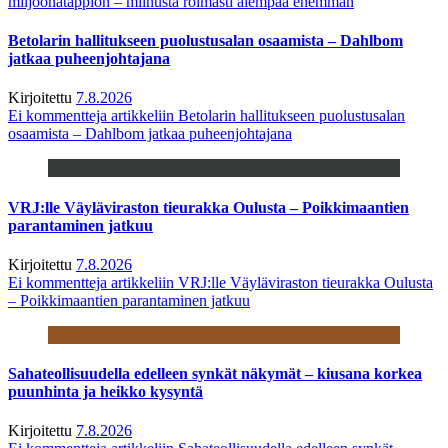
miljoonatappion – miinusta roimasti aiempaa enemmän
Betolarin hallitukseen puolustusalan osaamista – Dahlbom
jatkaa puheenjohtajana
Kirjoitettu
7.8.2026
Ei kommentteja
artikkeliin Betolarin hallitukseen puolustusalan
osaamista – Dahlbom jatkaa puheenjohtajana
VRJ:lle Väyläviraston tieurakka Oulusta – Poikkimaantien
parantaminen jatkuu
Kirjoitettu
7.8.2026
Ei kommentteja
artikkeliin VRJ:lle Väyläviraston tieurakka Oulusta
– Poikkimaantien parantaminen jatkuu
Sahateollisuudella edelleen synkät näkymät – kiusana korkea
puunhinta ja heikko kysyntä
Kirjoitettu
7.8.2026