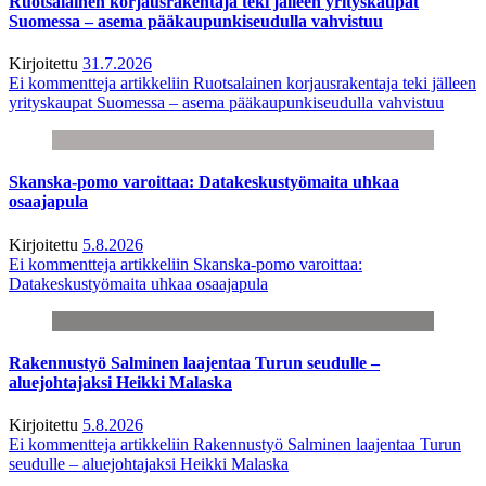
Ruotsalainen korjausrakentaja teki jälleen yrityskaupat
Suomessa – asema pääkaupunkiseudulla vahvistuu
Kirjoitettu
31.7.2026
Ei kommentteja
artikkeliin Ruotsalainen korjausrakentaja teki jälleen
yrityskaupat Suomessa – asema pääkaupunkiseudulla vahvistuu
Skanska-pomo varoittaa: Datakeskustyömaita uhkaa
osaajapula
Kirjoitettu
5.8.2026
Ei kommentteja
artikkeliin Skanska-pomo varoittaa:
Datakeskustyömaita uhkaa osaajapula
Rakennustyö Salminen laajentaa Turun seudulle –
aluejohtajaksi Heikki Malaska
Kirjoitettu
5.8.2026
Ei kommentteja
artikkeliin Rakennustyö Salminen laajentaa Turun
seudulle – aluejohtajaksi Heikki Malaska