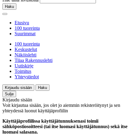
Haku
Etusivu
100 tuoreinta
Suurimmat
100 tuoreinta
Keskustelut
Näköislehti
Tilaa Rakennuslehti
Uutiskirje
Toimitus
Yhteystiedot
Kirjaudu sisään
Haku
Sulje
Kirjaudu sisään
Voit kirjautua sisään, jos olet jo aiemmin rekisteröitynyt ja sen
yhteydessä luonut käyttäjäprofiilin
Käyttäjäprofiilissa käyttäjätunnuksenasi toimii
sähköpostiosoitteesi (tai itse luomasi käyttäjätunnus) sekä itse
luomasi salasana.