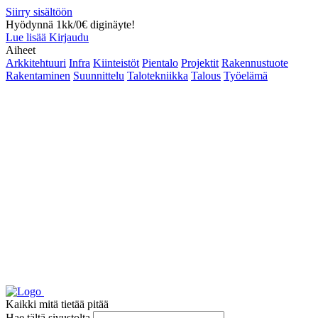
Siirry sisältöön
Hyödynnä 1kk/0€ diginäyte!
Lue lisää
Kirjaudu
Aiheet
Arkkitehtuuri
Infra
Kiinteistöt
Pientalo
Projektit
Rakennustuote
Rakentaminen
Suunnittelu
Talotekniikka
Talous
Työelämä
Kaikki mitä tietää pitää
Hae tältä sivustolta