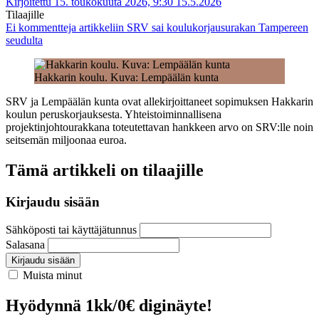
Kirjoitettu 15. toukokuuta 2026, 9:30
15.5.2026
Tilaajille
Ei kommentteja
artikkeliin SRV sai koulukorjausurakan Tampereen
seudulta
Hakkarin koulu. Kuva: Lempäälän kunta
SRV ja Lempäälän kunta ovat allekirjoittaneet sopimuksen Hakkarin
koulun peruskorjauksesta. Yhteistoiminnallisena
projektinjohtourakkana toteutettavan hankkeen arvo on SRV:lle noin
seitsemän miljoonaa euroa.
Tämä artikkeli on tilaajille
Kirjaudu sisään
Sähköposti tai käyttäjätunnus
Salasana
Kirjaudu sisään
Muista minut
Hyödynnä 1kk/0€ diginäyte!