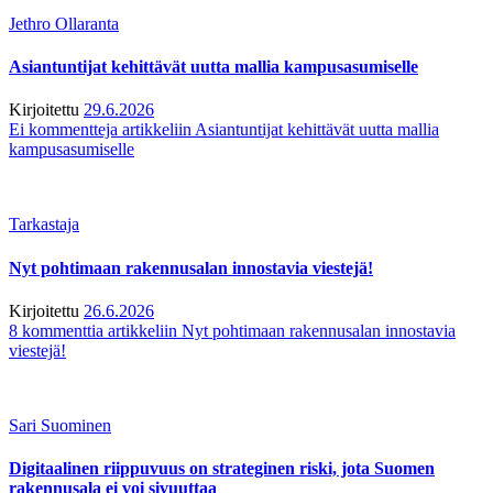
Jethro Ollaranta
Asiantuntijat kehittävät uutta mallia kampusasumiselle
Kirjoitettu
29.6.2026
Ei kommentteja
artikkeliin Asiantuntijat kehittävät uutta mallia
kampusasumiselle
Tarkastaja
Nyt pohtimaan rakennusalan innostavia viestejä!
Kirjoitettu
26.6.2026
8 kommenttia
artikkeliin Nyt pohtimaan rakennusalan innostavia
viestejä!
Sari Suominen
Digitaalinen riippuvuus on strateginen riski, jota Suomen
rakennusala ei voi sivuuttaa