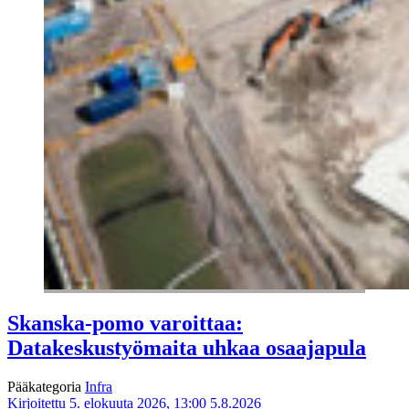
Skanska-pomo varoittaa:
Datakeskustyömaita uhkaa osaajapula
Pääkategoria
Infra
Kirjoitettu 5. elokuuta 2026, 13:00
5.8.2026