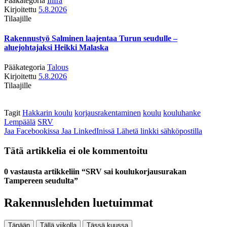
Pääkategoria
Infra
Kirjoitettu
5.8.2026
Tilaajille
Rakennustyö Salminen laajentaa Turun seudulle –
aluejohtajaksi Heikki Malaska
Pääkategoria
Talous
Kirjoitettu
5.8.2026
Tilaajille
Tagit
Hakkarin koulu
korjausrakentaminen
koulu
kouluhanke
Lempäälä
SRV
Jaa Facebookissa
Jaa LinkedInissä
Lähetä linkki sähköpostilla
Tätä artikkelia ei ole kommentoitu
0 vastausta artikkeliin “SRV sai koulukorjausurakan
Tampereen seudulta”
Rakennuslehden luetuimmat
Tänään
Tällä viikolla
Tässä kuussa