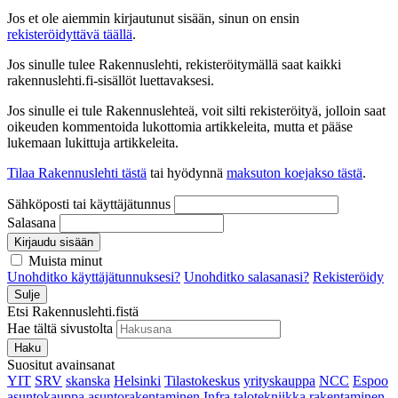
Jos et ole aiemmin kirjautunut sisään, sinun on ensin
rekisteröidyttävä täällä
.
Jos sinulle tulee Rakennuslehti, rekisteröitymällä saat kaikki
rakennuslehti.fi-sisällöt luettavaksesi.
Jos sinulle ei tule Rakennuslehteä, voit silti rekisteröityä, jolloin saat
oikeuden kommentoida lukottomia artikkeleita, mutta et pääse
lukemaan lukittuja artikkeleita.
Tilaa Rakennuslehti tästä
tai hyödynnä
maksuton koejakso tästä
.
Sähköposti tai käyttäjätunnus
Salasana
Kirjaudu sisään
Muista minut
Unohditko käyttäjätunnuksesi?
Unohditko salasanasi?
Rekisteröidy
Sulje
Etsi Rakennuslehti.fistä
Hae tältä sivustolta
Haku
Suositut avainsanat
YIT
SRV
skanska
Helsinki
Tilastokeskus
yrityskauppa
NCC
Espoo
asuntokauppa
asuntorakentaminen
Infra
talotekniikka
rakentaminen