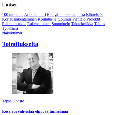
Uutiset
100 tuoreinta
Arkkitehtuuri
Energiatehokkuus
Infra
Kiinteistöt
Korjausrakentaminen
Koulutus ja tutkimus
Pientalo
Projektit
Rakennustuote
Rakentaminen
Suunnittelu
Talotekniikka
Talous
Työelämä
Näkökulmat
Toimitukselta
Tapio Kivistö
Kesä voi vahvistaa elpyvää tunnelmaa