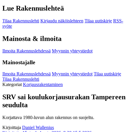
Lue Rakennuslehteä
Tilaa Rakennuslehti
Kirjaudu näköislehteen
Tilaa uutiskirje
RSS-
syöte
Mainosta & ilmoita
Ilmoita Rakennuslehdessä
Myynnin yhteystiedot
Mainostajalle
Ilmoita Rakennuslehdessä
Myynnin yhteystiedot
Tilaa uutiskirje
Tilaa Rakennuslehti
Kategoriat
Korjausrakentaminen
SRV sai koulukorjausurakan Tampereen
seudulta
Korjattava 1980-luvun alun rakennus on suojeltu.
Kirjoittaja
Daniel Wallenius