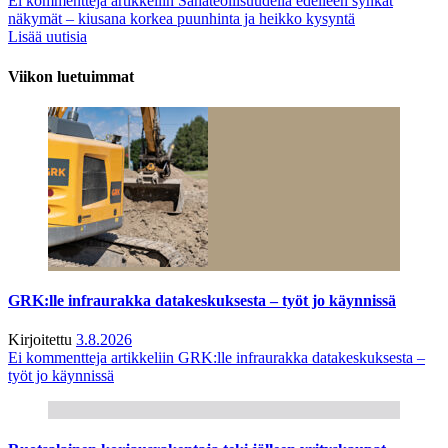
Ei kommentteja
artikkeliin Sahateollisuudella edelleen synkät
näkymät – kiusana korkea puunhinta ja heikko kysyntä
Lisää uutisia
Viikon luetuimmat
GRK:lle infraurakka datakeskuksesta – työt jo käynnissä
Kirjoitettu
3.8.2026
Ei kommentteja
artikkeliin GRK:lle infraurakka datakeskuksesta –
työt jo käynnissä