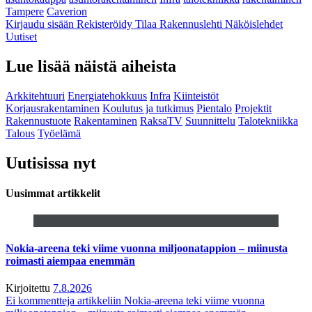
Tampere
Caverion
Kirjaudu sisään
Rekisteröidy
Tilaa Rakennuslehti
Näköislehdet
Uutiset
Lue lisää näistä aiheista
Arkkitehtuuri
Energiatehokkuus
Infra
Kiinteistöt
Korjausrakentaminen
Koulutus ja tutkimus
Pientalo
Projektit
Rakennustuote
Rakentaminen
RaksaTV
Suunnittelu
Talotekniikka
Talous
Työelämä
Uutisissa nyt
Uusimmat artikkelit
Nokia-areena teki viime vuonna miljoonatappion – miinusta
roimasti aiempaa enemmän
Kirjoitettu
7.8.2026
Ei kommentteja
artikkeliin Nokia-areena teki viime vuonna