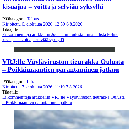
kisaajaa – voittaja selviää syksyllä
Pääkategoria
Talous
Kirjoitettu 6. elokuuta 2026, 12:59
6.8.2026
Tilaajille
Ei kommentteja
artikkeliin Joensuun uudesta uimahallista kolme
kisaajaa – voittaja selviää syksyllä
VRJ:lle Väyläviraston tieurakka Oulusta
– Poikkimaantien parantaminen jatkuu
Pääkategoria
Infra
Kirjoitettu 7. elokuuta 2026, 11:19
7.8.2026
Tilaajille
Ei kommentteja
artikkeliin VRJ:lle Väyläviraston tieurakka Oulusta
– Poikkimaantien parantaminen jatkuu