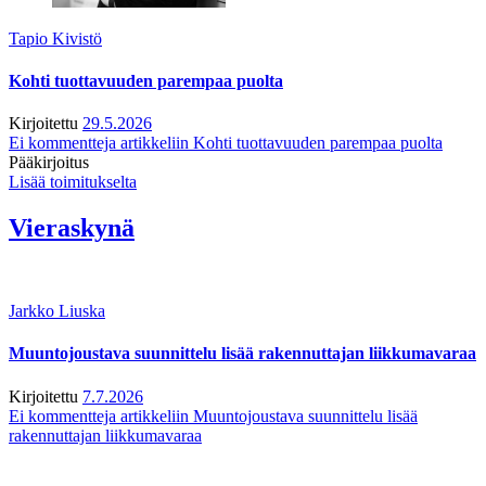
Tapio Kivistö
Kohti tuottavuuden parempaa puolta
Kirjoitettu
29.5.2026
Ei kommentteja
artikkeliin Kohti tuottavuuden parempaa puolta
Pääkirjoitus
Lisää toimitukselta
Vieraskynä
Jarkko Liuska
Muuntojoustava suunnittelu lisää rakennuttajan liikkumavaraa
Kirjoitettu
7.7.2026
Ei kommentteja
artikkeliin Muuntojoustava suunnittelu lisää
rakennuttajan liikkumavaraa