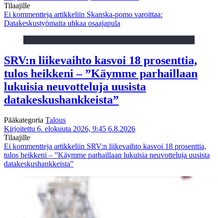
Tilaajille
Ei kommentteja
artikkeliin Skanska-pomo varoittaa:
Datakeskustyömaita uhkaa osaajapula
SRV:n liikevaihto kasvoi 18 prosenttia,
tulos heikkeni – ”Käymme parhaillaan
lukuisia neuvotteluja uusista
datakeskushankkeista”
Pääkategoria
Talous
Kirjoitettu 6. elokuuta 2026, 9:45
6.8.2026
Tilaajille
Ei kommentteja
artikkeliin SRV:n liikevaihto kasvoi 18 prosenttia,
tulos heikkeni – ”Käymme parhaillaan lukuisia neuvotteluja uusista
datakeskushankkeista”