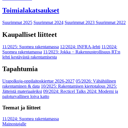
Toimialakatsaukset
Suurimmat 2025
Suurimmat 2024
Suurimmat 2023
Suurimmat 2022
Kaupalliset liitteet
11/2025: Suomea rakentamassa
12/2024: INFRA-lehti
11/2024:
Suomea rakentamassa
11/2023: Jokka − Rakennusteollisuus RT:n
lehti kestävästä rakentamisesta
Tapahtumia
Urapolkuja-oppilaitoskiertue 2026-2027
05/2026: Vähähiilinen
rakentaminen & data
10/2025: Rakentamisen kiertotalous 2025:
Jätteistä materiaaleiksi
09/2024: Recticel Talks 2024: Moderni ja
paloturvallinen loiva katto
Teemat ja liitteet
11/2024: Suomea rakentamassa
Mainostajalle