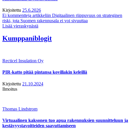
Kirjoitettu
25.6.2026
Ei kommentteja
artikkeliin Digitaalinen riippuvuus on strateginen
riski, jota Suomen rakennusala ei voi sivuuttaa
Lisää vieraskynästä
Kumppaniblogit
Recticel Insulation Oy
PIR-katto pitää pintansa kovillakin keleillä
Kirjoitettu
21.10.2024
Ilmoitus
Thomas Lindstrom
Virtuaalinen kaksonen tuo apua rakennuksien suunnitteluun ja
kestävyystavoitteiden saavuttamiseen