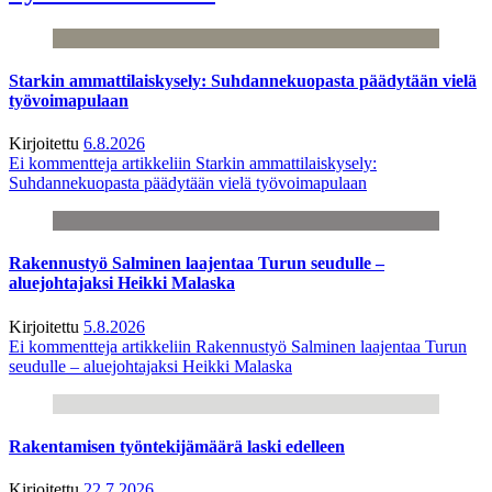
Starkin ammattilaiskysely: Suhdannekuopasta päädytään vielä
työvoimapulaan
Kirjoitettu
6.8.2026
Ei kommentteja
artikkeliin Starkin ammattilaiskysely:
Suhdannekuopasta päädytään vielä työvoimapulaan
Rakennustyö Salminen laajentaa Turun seudulle –
aluejohtajaksi Heikki Malaska
Kirjoitettu
5.8.2026
Ei kommentteja
artikkeliin Rakennustyö Salminen laajentaa Turun
seudulle – aluejohtajaksi Heikki Malaska
Rakentamisen työntekijämäärä laski edelleen
Kirjoitettu
22.7.2026