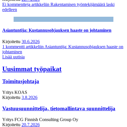
Ei kommentteja
artikkeliin Rakentamisen työntekijämäärä laski
edelleen
Asiantuntija: Kustannusohjauksen haaste on johtaminen
Kirjoitettu
30.6.2026
1 kommentti
artikkeliin Asiantuntija: Kustannusohjauksen haaste on
johtaminen
Lisää uutisia
Uusimmat työpaikat
Toimitusjohtaja
Yritys
KOAS
Kirjoitettu
3.8.2026
Vastuusuunnittelija, tietomallintava suunnittelija
Yritys
FCG Finnish Consulting Group Oy
Kirjoitettu
20.7.2026