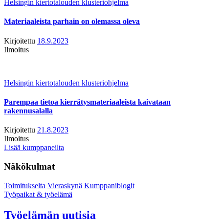
Helsingin kiertotalouden klusteriohjelma
Materiaaleista parhain on olemassa oleva
Kirjoitettu
18.9.2023
Ilmoitus
Helsingin kiertotalouden klusteriohjelma
Parempaa tietoa kierrätysmateriaaleista kaivataan
rakennusalalla
Kirjoitettu
21.8.2023
Ilmoitus
Lisää kumppaneilta
Näkökulmat
Toimitukselta
Vieraskynä
Kumppaniblogit
Työpaikat & työelämä
Työelämän uutisia