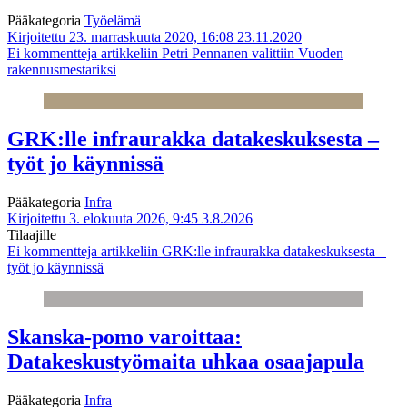
Pääkategoria
Työelämä
Kirjoitettu 23. marraskuuta 2020, 16:08
23.11.2020
Ei kommentteja
artikkeliin Petri Pennanen valittiin Vuoden
rakennusmestariksi
GRK:lle infraurakka datakeskuksesta –
työt jo käynnissä
Pääkategoria
Infra
Kirjoitettu 3. elokuuta 2026, 9:45
3.8.2026
Tilaajille
Ei kommentteja
artikkeliin GRK:lle infraurakka datakeskuksesta –
työt jo käynnissä
Skanska-pomo varoittaa:
Datakeskustyömaita uhkaa osaajapula
Pääkategoria
Infra