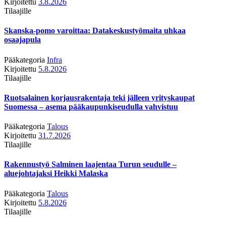
Kirjoitettu
3.8.2026
Tilaajille
Skanska-pomo varoittaa: Datakeskustyömaita uhkaa
osaajapula
Pääkategoria
Infra
Kirjoitettu
5.8.2026
Tilaajille
Ruotsalainen korjausrakentaja teki jälleen yrityskaupat
Suomessa – asema pääkaupunkiseudulla vahvistuu
Pääkategoria
Talous
Kirjoitettu
31.7.2026
Tilaajille
Rakennustyö Salminen laajentaa Turun seudulle –
aluejohtajaksi Heikki Malaska
Pääkategoria
Talous
Kirjoitettu
5.8.2026
Tilaajille