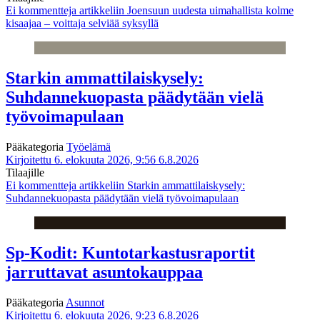
Ei kommentteja
artikkeliin Joensuun uudesta uimahallista kolme
kisaajaa – voittaja selviää syksyllä
Starkin ammattilaiskysely:
Suhdannekuopasta päädytään vielä
työvoimapulaan
Pääkategoria
Työelämä
Kirjoitettu 6. elokuuta 2026, 9:56
6.8.2026
Tilaajille
Ei kommentteja
artikkeliin Starkin ammattilaiskysely:
Suhdannekuopasta päädytään vielä työvoimapulaan
Sp-Kodit: Kuntotarkastusraportit
jarruttavat asuntokauppaa
Pääkategoria
Asunnot
Kirjoitettu 6. elokuuta 2026, 9:23
6.8.2026