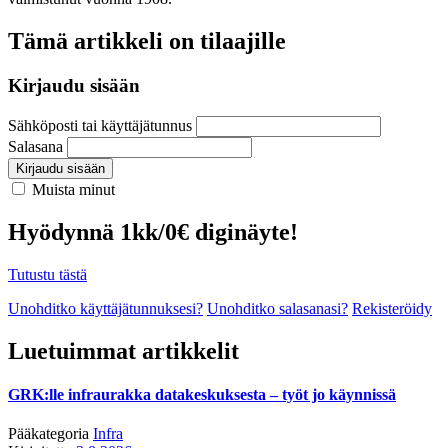
Tämä artikkeli on tilaajille
Kirjaudu sisään
Sähköposti tai käyttäjätunnus
Salasana
Kirjaudu sisään
Muista minut
Hyödynnä 1kk/0€ diginäyte!
Tutustu tästä
Unohditko käyttäjätunnuksesi?
Unohditko salasanasi?
Rekisteröidy
Luetuimmat artikkelit
GRK:lle infraurakka datakeskuksesta – työt jo käynnissä
Pääkategoria
Infra