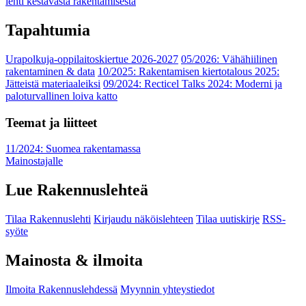
lehti kestävästä rakentamisesta
Tapahtumia
Urapolkuja-oppilaitoskiertue 2026-2027
05/2026: Vähähiilinen
rakentaminen & data
10/2025: Rakentamisen kiertotalous 2025:
Jätteistä materiaaleiksi
09/2024: Recticel Talks 2024: Moderni ja
paloturvallinen loiva katto
Teemat ja liitteet
11/2024: Suomea rakentamassa
Mainostajalle
Lue Rakennuslehteä
Tilaa Rakennuslehti
Kirjaudu näköislehteen
Tilaa uutiskirje
RSS-
syöte
Mainosta & ilmoita
Ilmoita Rakennuslehdessä
Myynnin yhteystiedot