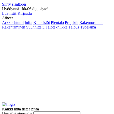
Siirry sisältöön
Hyödynnä 1kk/0€ diginäyte!
Lue lisää
Kirjaudu
Aiheet
Arkkitehtuuri
Infra
Kiinteistöt
Pientalo
Projektit
Rakennustuote
Rakentaminen
Suunnittelu
Talotekniikka
Talous
Työelämä
Kaikki mitä tietää pitää
Hae tältä sivustolta