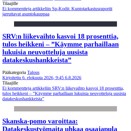
Tilaajille
Ei kommentteja
artikkeliin Sp-Kodit: Kuntotarkastusraportit
jarruttavat asuntokauppaa
SRV:n liikevaihto kasvoi 18 prosenttia,
tulos heikkeni – ”Käymme parhaillaan
lukuisia neuvotteluja uusista
datakeskushankkeista”
Pääkategoria
Talous
Kirjoitettu 6. elokuuta 2026, 9:45
6.8.2026
Tilaajille
Ei kommentteja
artikkeliin SRV:n liikevaihto kasvoi 18 prosenttia,
tulos heikkeni – ”Käymme parhaillaan lukuisia neuvotteluja uusista
datakeskushankkeista”
Skanska-pomo varoittaa:
Datakeskustyömaita uhkaa osaajapula