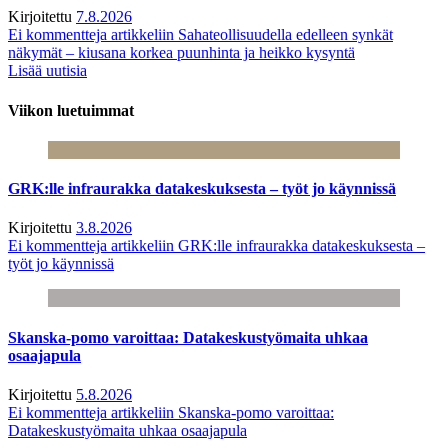
Kirjoitettu
7.8.2026
Ei kommentteja
artikkeliin Sahateollisuudella edelleen synkät
näkymät – kiusana korkea puunhinta ja heikko kysyntä
Lisää uutisia
Viikon luetuimmat
GRK:lle infraurakka datakeskuksesta – työt jo käynnissä
Kirjoitettu
3.8.2026
Ei kommentteja
artikkeliin GRK:lle infraurakka datakeskuksesta –
työt jo käynnissä
Skanska-pomo varoittaa: Datakeskustyömaita uhkaa
osaajapula
Kirjoitettu
5.8.2026
Ei kommentteja
artikkeliin Skanska-pomo varoittaa:
Datakeskustyömaita uhkaa osaajapula