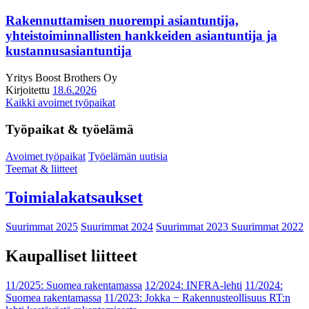
Rakennuttamisen nuorempi asiantuntija,
yhteistoiminnallisten hankkeiden asiantuntija ja
kustannusasiantuntija
Yritys
Boost Brothers Oy
Kirjoitettu
18.6.2026
Kaikki avoimet työpaikat
Työpaikat & työelämä
Avoimet työpaikat
Työelämän uutisia
Teemat & liitteet
Toimialakatsaukset
Suurimmat 2025
Suurimmat 2024
Suurimmat 2023
Suurimmat 2022
Kaupalliset liitteet
11/2025: Suomea rakentamassa
12/2024: INFRA-lehti
11/2024:
Suomea rakentamassa
11/2023: Jokka − Rakennusteollisuus RT:n