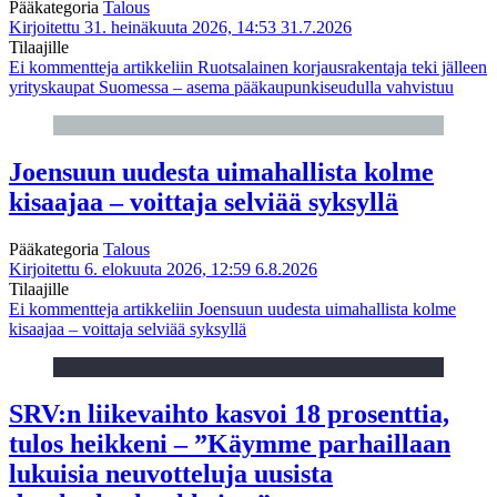
Pääkategoria
Talous
Kirjoitettu 31. heinäkuuta 2026, 14:53
31.7.2026
Tilaajille
Ei kommentteja
artikkeliin Ruotsalainen korjausrakentaja teki jälleen
yrityskaupat Suomessa – asema pääkaupunkiseudulla vahvistuu
Joensuun uudesta uimahallista kolme
kisaajaa – voittaja selviää syksyllä
Pääkategoria
Talous
Kirjoitettu 6. elokuuta 2026, 12:59
6.8.2026
Tilaajille
Ei kommentteja
artikkeliin Joensuun uudesta uimahallista kolme
kisaajaa – voittaja selviää syksyllä
SRV:n liikevaihto kasvoi 18 prosenttia,
tulos heikkeni – ”Käymme parhaillaan
lukuisia neuvotteluja uusista