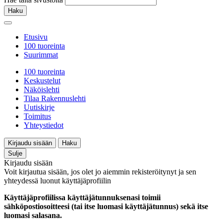
Haku
Etusivu
100 tuoreinta
Suurimmat
100 tuoreinta
Keskustelut
Näköislehti
Tilaa Rakennuslehti
Uutiskirje
Toimitus
Yhteystiedot
Kirjaudu sisään
Haku
Sulje
Kirjaudu sisään
Voit kirjautua sisään, jos olet jo aiemmin rekisteröitynyt ja sen
yhteydessä luonut käyttäjäprofiilin
Käyttäjäprofiilissa käyttäjätunnuksenasi toimii
sähköpostiosoitteesi (tai itse luomasi käyttäjätunnus) sekä itse
luomasi salasana.