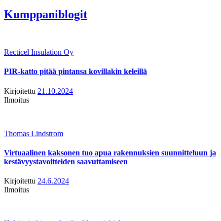
Kumppaniblogit
Recticel Insulation Oy
PIR-katto pitää pintansa kovillakin keleillä
Kirjoitettu
21.10.2024
Ilmoitus
Thomas Lindstrom
Virtuaalinen kaksonen tuo apua rakennuksien suunnitteluun ja
kestävyystavoitteiden saavuttamiseen
Kirjoitettu
24.6.2024
Ilmoitus