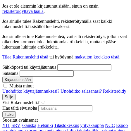
Jos et ole aiemmin kirjautunut sisään, sinun on ensin
rekisteröidyttävä täällä
.
Jos sinulle tulee Rakennuslehti, rekisteröitymällä saat kaikki
rakennuslehti.fi-sisällöt luettavaksesi.
Jos sinulle ei tule Rakennuslehteä, voit silti rekisteröityä, jolloin saat
oikeuden kommentoida lukottomia artikkeleita, mutta et pääse
lukemaan lukittuja artikkeleita.
Tilaa Rakennuslehti tästä
tai hyödynnä
maksuton koejakso tästä
.
Sähköposti tai käyttäjätunnus
Salasana
Kirjaudu sisään
Muista minut
Unohditko käyttäjätunnuksesi?
Unohditko salasanasi?
Rekisteröidy
Sulje
Etsi Rakennuslehti.fistä
Hae tältä sivustolta
Haku
Suositut avainsanat
YIT
SRV
skanska
Helsinki
Tilastokeskus
yrityskauppa
NCC
Espoo
asuntokauppa
asuntorakentaminen
Infra
talotekniikka
rakentaminen