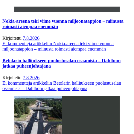
Nokia-areena teki viime vuonna miljoonatappion – miinusta
roimasti aiempaa enemmän
Kirjoitettu
7.8.2026
Ei kommentteja
artikkeliin Nokia-areena teki viime vuonna
miljoonatappion – miinusta roimasti aiempaa enemmän
Betolarin hallitukseen puolustusalan osaamista – Dahlbom
jatkaa puheenjohtajana
Kirjoitettu
7.8.2026
Ei kommentteja
artikkeliin Betolarin hallitukseen puolustusalan
osaamista – Dahlbom jatkaa puheenjohtajana