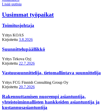
Lisää uutisia
Uusimmat työpaikat
Toimitusjohtaja
Yritys
KOAS
Kirjoitettu
3.8.2026
Suunnittelupäällikkö
Yritys
Tekova Oyj
Kirjoitettu
22.7.2026
Vastuusuunnittelija, tietomallintava suunnittelija
Yritys
FCG Finnish Consulting Group Oy
Kirjoitettu
20.7.2026
Rakennuttamisen nuorempi asiantuntija,
yhteistoiminnallisten hankkeiden asiantuntija ja
kustannusasiantuntija