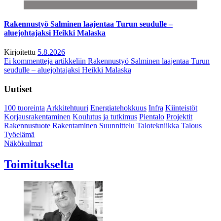
Rakennustyö Salminen laajentaa Turun seudulle –
aluejohtajaksi Heikki Malaska
Kirjoitettu
5.8.2026
Ei kommentteja
artikkeliin Rakennustyö Salminen laajentaa Turun
seudulle – aluejohtajaksi Heikki Malaska
Uutiset
100 tuoreinta
Arkkitehtuuri
Energiatehokkuus
Infra
Kiinteistöt
Korjausrakentaminen
Koulutus ja tutkimus
Pientalo
Projektit
Rakennustuote
Rakentaminen
Suunnittelu
Talotekniikka
Talous
Työelämä
Näkökulmat
Toimitukselta