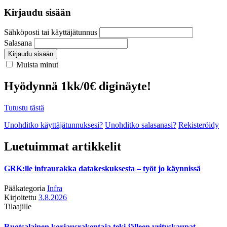
Kirjaudu sisään
Sähköposti tai käyttäjätunnus
Salasana
Kirjaudu sisään
Muista minut
Hyödynnä 1kk/0€ diginäyte!
Tutustu tästä
Unohditko käyttäjätunnuksesi?
Unohditko salasanasi?
Rekisteröidy
Luetuimmat artikkelit
GRK:lle infraurakka datakeskuksesta – työt jo käynnissä
Pääkategoria
Infra
Kirjoitettu
3.8.2026
Tilaajille
Ruotsalainen korjausrakentaja teki jälleen yrityskaupat