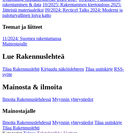
rakentaminen & data
10/2025: Rakentamisen kiertotalous 2025:
Jätteistä materiaaleiksi
09/2024: Recticel Talks 2024: Moderni ja
paloturvallinen loiva katto
Teemat ja liitteet
11/2024: Suomea rakentamassa
Mainostajalle
Lue Rakennuslehteä
Tilaa Rakennuslehti
Kirjaudu näköislehteen
Tilaa uutiskirje
RSS-
syöte
Mainosta & ilmoita
Ilmoita Rakennuslehdessä
Myynnin yhteystiedot
Mainostajalle
Ilmoita Rakennuslehdessä
Myynnin yhteystiedot
Tilaa uutiskirje
Tilaa Rakennuslehti