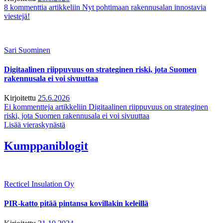
8 kommenttia
artikkeliin Nyt pohtimaan rakennusalan innostavia
viestejä!
Sari Suominen
Digitaalinen riippuvuus on strateginen riski, jota Suomen
rakennusala ei voi sivuuttaa
Kirjoitettu
25.6.2026
Ei kommentteja
artikkeliin Digitaalinen riippuvuus on strateginen
riski, jota Suomen rakennusala ei voi sivuuttaa
Lisää vieraskynästä
Kumppaniblogit
Recticel Insulation Oy
PIR-katto pitää pintansa kovillakin keleillä