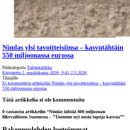
Nimlas ylsi tavoitteisiinsa – kasvutähtäin
550 miljoonassa eurossa
Pääkategoria
Talotekniikka
Kirjoitettu 2. maaliskuuta 2026, 9:41
2.3.2026
Tilaajille
Ei kommentteja
artikkeliin Nimlas ylsi tavoitteisiinsa – kasvutähtäin
550 miljoonassa eurossa
Tätä artikkelia ei ole kommentoitu
0 vastausta artikkeliin “Nimlas tähtää 800 miljoonan
liikevaihtoon Suomessa – ”Tuomme nyt uusia tapoja kasvaa””
Rakennuslehden luetuimmat