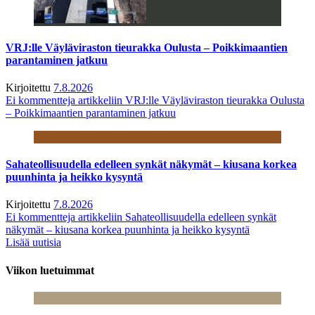
VRJ:lle Väyläviraston tieurakka Oulusta – Poikkimaantien
parantaminen jatkuu
Kirjoitettu
7.8.2026
Ei kommentteja
artikkeliin VRJ:lle Väyläviraston tieurakka Oulusta
– Poikkimaantien parantaminen jatkuu
Sahateollisuudella edelleen synkät näkymät – kiusana korkea
puunhinta ja heikko kysyntä
Kirjoitettu
7.8.2026
Ei kommentteja
artikkeliin Sahateollisuudella edelleen synkät
näkymät – kiusana korkea puunhinta ja heikko kysyntä
Lisää uutisia
Viikon luetuimmat