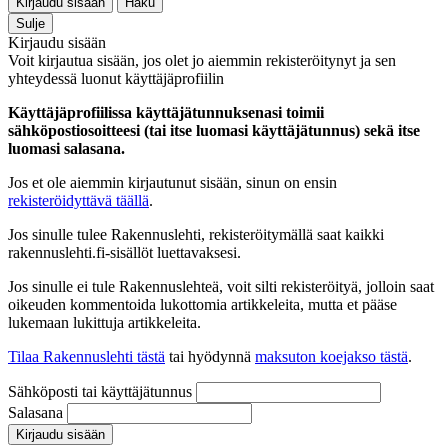
Kirjaudu sisään
Haku
Sulje
Kirjaudu sisään
Voit kirjautua sisään, jos olet jo aiemmin rekisteröitynyt ja sen
yhteydessä luonut käyttäjäprofiilin
Käyttäjäprofiilissa käyttäjätunnuksenasi toimii
sähköpostiosoitteesi (tai itse luomasi käyttäjätunnus) sekä itse
luomasi salasana.
Jos et ole aiemmin kirjautunut sisään, sinun on ensin
rekisteröidyttävä täällä
.
Jos sinulle tulee Rakennuslehti, rekisteröitymällä saat kaikki
rakennuslehti.fi-sisällöt luettavaksesi.
Jos sinulle ei tule Rakennuslehteä, voit silti rekisteröityä, jolloin saat
oikeuden kommentoida lukottomia artikkeleita, mutta et pääse
lukemaan lukittuja artikkeleita.
Tilaa Rakennuslehti tästä
tai hyödynnä
maksuton koejakso tästä
.
Sähköposti tai käyttäjätunnus
Salasana
Kirjaudu sisään