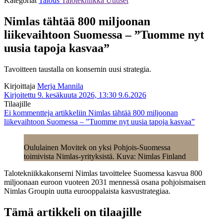
Kategoriat
Talous
Talotekniikka
Uutiset
Nimlas tähtää 800 miljoonan
liikevaihtoon Suomessa – ”Tuomme nyt
uusia tapoja kasvaa”
Tavoitteen taustalla on konsernin uusi strategia.
Kirjoittaja
Merja Mannila
Kirjoitettu 9. kesäkuuta 2026, 13:30
9.6.2026
Tilaajille
Ei kommentteja
artikkeliin Nimlas tähtää 800 miljoonan
liikevaihtoon Suomessa – ”Tuomme nyt uusia tapoja kasvaa”
Oululainen Movitek on yksi Pohjois-Suomessa
toimivista Nimlas-yrityksistä. Kuva: Nimlas Finland
Talotekniikkakonserni Nimlas tavoittelee Suomessa kasvua 800
miljoonaan euroon vuoteen 2031 mennessä osana pohjoismaisen
Nimlas Groupin uutta eurooppalaista kasvustrategiaa.
Tämä artikkeli on tilaajille