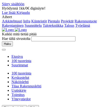
Siirry sisältöön
Hyödynnä 1kk/0€ diginäyte!
Lue lisää
Kirjaudu
Aiheet
Arkkitehtuuri
Infra
Kiinteistöt
Pientalo
Projektit
Rakennustuote
Rakentaminen
Suunnittelu
Talotekniikka
Talous
Työelämä
Kaikki mitä tietää pitää
Hae tältä sivustolta
Haku
Etusivu
100 tuoreinta
Suurimmat
100 tuoreinta
Keskustelut
Näköislehti
Tilaa Rakennuslehti
Uutiskirje
Toimitus
Yhteystiedot