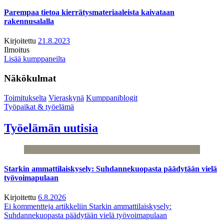
Parempaa tietoa kierrätysmateriaaleista kaivataan
rakennusalalla
Kirjoitettu
21.8.2023
Ilmoitus
Lisää kumppaneilta
Näkökulmat
Toimitukselta
Vieraskynä
Kumppaniblogit
Työpaikat & työelämä
Työelämän uutisia
Starkin ammattilaiskysely: Suhdannekuopasta päädytään vielä
työvoimapulaan
Kirjoitettu
6.8.2026
Ei kommentteja
artikkeliin Starkin ammattilaiskysely:
Suhdannekuopasta päädytään vielä työvoimapulaan