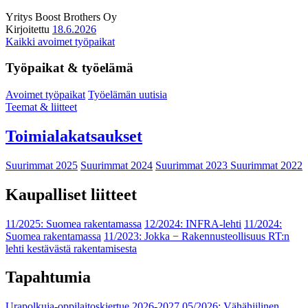
Yritys
Boost Brothers Oy
Kirjoitettu
18.6.2026
Kaikki avoimet työpaikat
Työpaikat & työelämä
Avoimet työpaikat
Työelämän uutisia
Teemat & liitteet
Toimialakatsaukset
Suurimmat 2025
Suurimmat 2024
Suurimmat 2023
Suurimmat 2022
Kaupalliset liitteet
11/2025: Suomea rakentamassa
12/2024: INFRA-lehti
11/2024:
Suomea rakentamassa
11/2023: Jokka − Rakennusteollisuus RT:n
lehti kestävästä rakentamisesta
Tapahtumia
Urapolkuja-oppilaitoskiertue 2026-2027
05/2026: Vähähiilinen