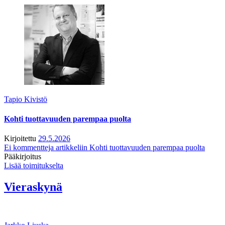
Tapio Kivistö
Kohti tuottavuuden parempaa puolta
Kirjoitettu
29.5.2026
Ei kommentteja
artikkeliin Kohti tuottavuuden parempaa puolta
Pääkirjoitus
Lisää toimitukselta
Vieraskynä