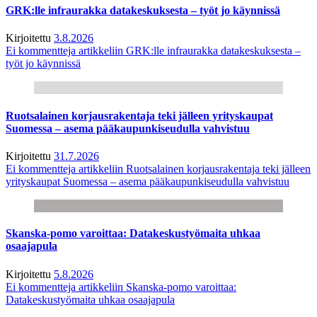
GRK:lle infraurakka datakeskuksesta – työt jo käynnissä
Kirjoitettu
3.8.2026
Ei kommentteja
artikkeliin GRK:lle infraurakka datakeskuksesta –
työt jo käynnissä
Ruotsalainen korjausrakentaja teki jälleen yrityskaupat
Suomessa – asema pääkaupunkiseudulla vahvistuu
Kirjoitettu
31.7.2026
Ei kommentteja
artikkeliin Ruotsalainen korjausrakentaja teki jälleen
yrityskaupat Suomessa – asema pääkaupunkiseudulla vahvistuu
Skanska-pomo varoittaa: Datakeskustyömaita uhkaa
osaajapula
Kirjoitettu
5.8.2026
Ei kommentteja
artikkeliin Skanska-pomo varoittaa:
Datakeskustyömaita uhkaa osaajapula