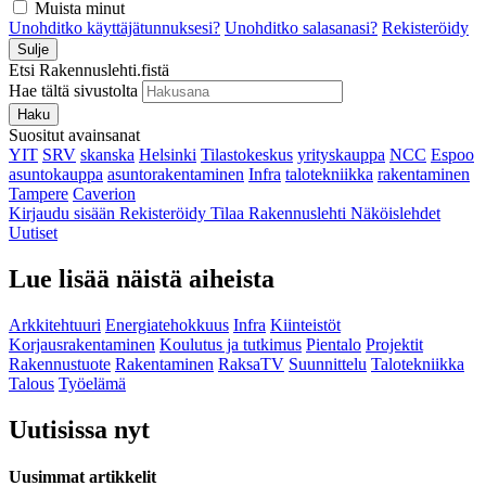
Muista minut
Unohditko käyttäjätunnuksesi?
Unohditko salasanasi?
Rekisteröidy
Sulje
Etsi Rakennuslehti.fistä
Hae tältä sivustolta
Haku
Suositut avainsanat
YIT
SRV
skanska
Helsinki
Tilastokeskus
yrityskauppa
NCC
Espoo
asuntokauppa
asuntorakentaminen
Infra
talotekniikka
rakentaminen
Tampere
Caverion
Kirjaudu sisään
Rekisteröidy
Tilaa Rakennuslehti
Näköislehdet
Uutiset
Lue lisää näistä aiheista
Arkkitehtuuri
Energiatehokkuus
Infra
Kiinteistöt
Korjausrakentaminen
Koulutus ja tutkimus
Pientalo
Projektit
Rakennustuote
Rakentaminen
RaksaTV
Suunnittelu
Talotekniikka
Talous
Työelämä
Uutisissa nyt
Uusimmat artikkelit