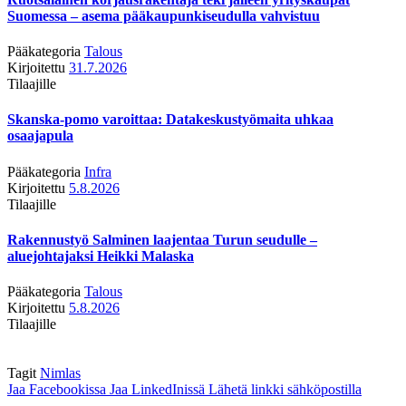
Suomessa – asema pääkaupunkiseudulla vahvistuu
Pääkategoria
Talous
Kirjoitettu
31.7.2026
Tilaajille
Skanska-pomo varoittaa: Datakeskustyömaita uhkaa
osaajapula
Pääkategoria
Infra
Kirjoitettu
5.8.2026
Tilaajille
Rakennustyö Salminen laajentaa Turun seudulle –
aluejohtajaksi Heikki Malaska
Pääkategoria
Talous
Kirjoitettu
5.8.2026
Tilaajille
Tagit
Nimlas
Jaa Facebookissa
Jaa LinkedInissä
Lähetä linkki sähköpostilla