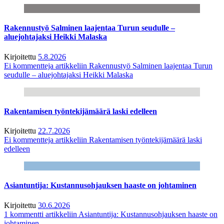
Rakennustyö Salminen laajentaa Turun seudulle –
aluejohtajaksi Heikki Malaska
Kirjoitettu
5.8.2026
Ei kommentteja
artikkeliin Rakennustyö Salminen laajentaa Turun
seudulle – aluejohtajaksi Heikki Malaska
Rakentamisen työntekijämäärä laski edelleen
Kirjoitettu
22.7.2026
Ei kommentteja
artikkeliin Rakentamisen työntekijämäärä laski
edelleen
Asiantuntija: Kustannusohjauksen haaste on johtaminen
Kirjoitettu
30.6.2026
1 kommentti
artikkeliin Asiantuntija: Kustannusohjauksen haaste on
johtaminen