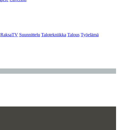
RaksaTV
Suunnittelu
Talotekniikka
Talous
Työelämä