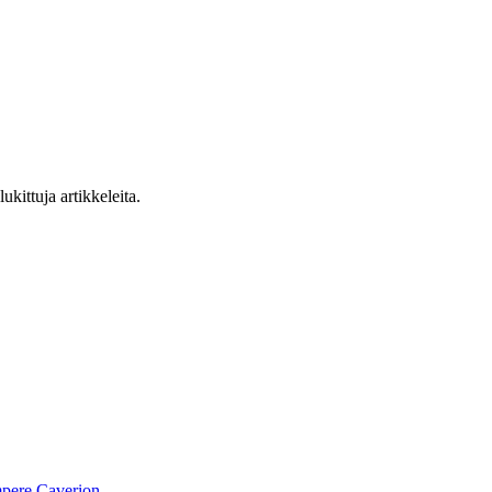
ukittuja artikkeleita.
pere
Caverion