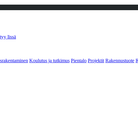
tyy Iissä
srakentaminen
Koulutus ja tutkimus
Pientalo
Projektit
Rakennustuote
R