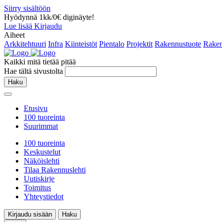
Siirry sisältöön
Hyödynnä 1kk/0€ diginäyte!
Lue lisää
Kirjaudu
Aiheet
Arkkitehtuuri
Infra
Kiinteistöt
Pientalo
Projektit
Rakennustuote
Raken
Kaikki mitä tietää pitää
Hae tältä sivustolta
Haku
Etusivu
100 tuoreinta
Suurimmat
100 tuoreinta
Keskustelut
Näköislehti
Tilaa Rakennuslehti
Uutiskirje
Toimitus
Yhteystiedot
Kirjaudu sisään
Haku