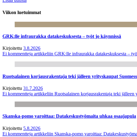
Lisää uutisia
Viikon luetuimmat
GRK:lle infraurakka datakeskuksesta – työt jo käynnissä
Kirjoitettu
3.8.2026
Ei kommentteja
artikkeliin GRK:lle infraurakka datakeskuksesta – työ
Ruotsalainen korjausrakentaja teki jälleen yrityskaupat Suome
Kirjoitettu
31.7.2026
Ei kommentteja
artikkeliin Ruotsalainen korjausrakentaja teki jälle
Skanska-pomo varoittaa: Datakeskustyömaita uhkaa osaajapula
Kirjoitettu
5.8.2026
Ei kommentteja
artikkeliin Skanska-pomo varoittaa: Datakeskustyöma