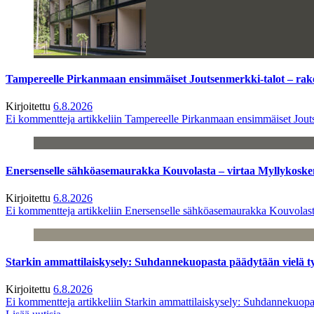
Tampereelle Pirkanmaan ensimmäiset Joutsenmerkki-talot – ra
Kirjoitettu
6.8.2026
Ei kommentteja
artikkeliin Tampereelle Pirkanmaan ensimmäiset Jout
Enersenselle sähköasemaurakka Kouvolasta – virtaa Myllykoske
Kirjoitettu
6.8.2026
Ei kommentteja
artikkeliin Enersenselle sähköasemaurakka Kouvolast
Starkin ammattilaiskysely: Suhdannekuopasta päädytään vielä 
Kirjoitettu
6.8.2026
Ei kommentteja
artikkeliin Starkin ammattilaiskysely: Suhdannekuop