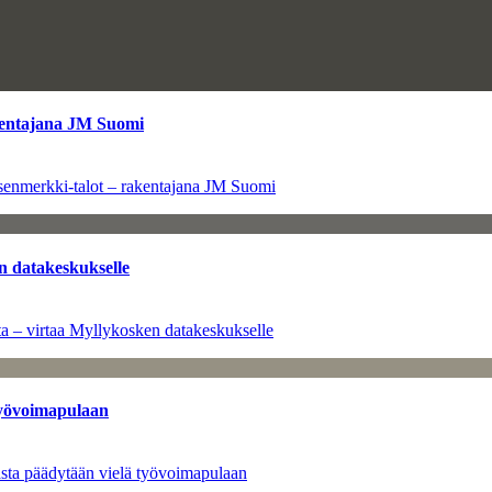
kentajana JM Suomi
senmerkki-talot – rakentajana JM Suomi
n datakeskukselle
a – virtaa Myllykosken datakeskukselle
työvoimapulaan
asta päädytään vielä työvoimapulaan