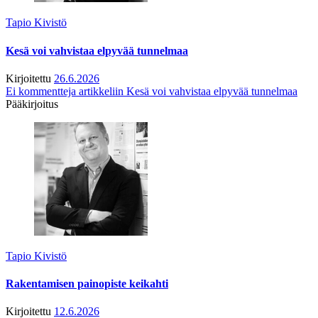
Tapio Kivistö
Kesä voi vahvistaa elpyvää tunnelmaa
Kirjoitettu
26.6.2026
Ei kommentteja
artikkeliin Kesä voi vahvistaa elpyvää tunnelmaa
Pääkirjoitus
Tapio Kivistö
Rakentamisen painopiste keikahti
Kirjoitettu
12.6.2026