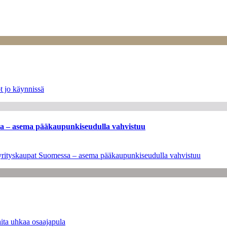
t jo käynnissä
ssa – asema pääkaupunkiseudulla vahvistuu
en yrityskaupat Suomessa – asema pääkaupunkiseudulla vahvistuu
ita uhkaa osaajapula