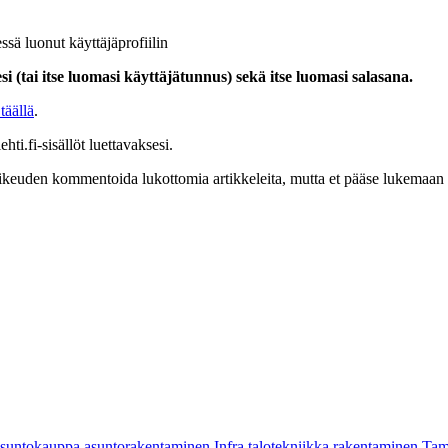
ssä luonut käyttäjäprofiilin
i (tai itse luomasi käyttäjätunnus) sekä itse luomasi salasana.
täällä
.
hti.fi-sisällöt luettavaksesi.
at oikeuden kommentoida lukottomia artikkeleita, mutta et pääse lukemaan l
asuntokauppa
asuntorakentaminen
Infra
talotekniikka
rakentaminen
Tam