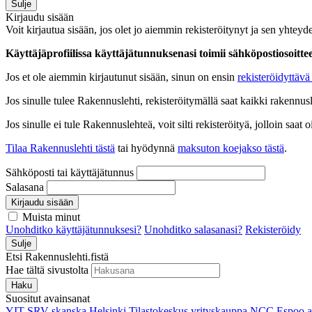
Sulje
Kirjaudu sisään
Voit kirjautua sisään, jos olet jo aiemmin rekisteröitynyt ja sen yhteyde
Käyttäjäprofiilissa käyttäjätunnuksenasi toimii sähköpostiosoittees
Jos et ole aiemmin kirjautunut sisään, sinun on ensin
rekisteröidyttävä 
Jos sinulle tulee Rakennuslehti, rekisteröitymällä saat kaikki rakennusle
Jos sinulle ei tule Rakennuslehteä, voit silti rekisteröityä, jolloin sa
Tilaa Rakennuslehti tästä
tai hyödynnä
maksuton koejakso tästä
.
Sähköposti tai käyttäjätunnus
Salasana
Kirjaudu sisään
Muista minut
Unohditko käyttäjätunnuksesi?
Unohditko salasanasi?
Rekisteröidy
Sulje
Etsi Rakennuslehti.fistä
Hae tältä sivustolta
Haku
Suositut avainsanat
YIT
SRV
skanska
Helsinki
Tilastokeskus
yrityskauppa
NCC
Espoo