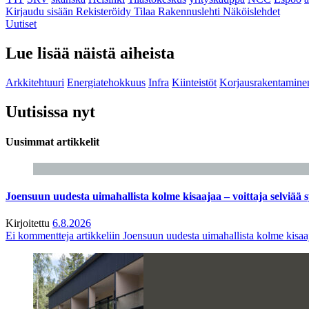
Kirjaudu sisään
Rekisteröidy
Tilaa Rakennuslehti
Näköislehdet
Uutiset
Lue lisää näistä aiheista
Arkkitehtuuri
Energiatehokkuus
Infra
Kiinteistöt
Korjausrakentamine
Uutisissa nyt
Uusimmat artikkelit
Joensuun uudesta uimahallista kolme kisaajaa – voittaja selviää s
Kirjoitettu
6.8.2026
Ei kommentteja
artikkeliin Joensuun uudesta uimahallista kolme kisaaj