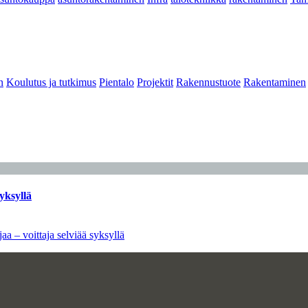
n
Koulutus ja tutkimus
Pientalo
Projektit
Rakennustuote
Rakentaminen
yksyllä
aa – voittaja selviää syksyllä