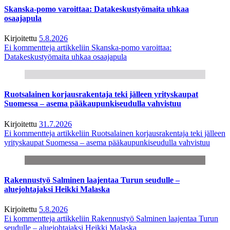
Skanska-pomo varoittaa: Datakeskustyömaita uhkaa
osaajapula
Kirjoitettu
5.8.2026
Ei kommentteja
artikkeliin Skanska-pomo varoittaa:
Datakeskustyömaita uhkaa osaajapula
Ruotsalainen korjausrakentaja teki jälleen yrityskaupat
Suomessa – asema pääkaupunkiseudulla vahvistuu
Kirjoitettu
31.7.2026
Ei kommentteja
artikkeliin Ruotsalainen korjausrakentaja teki jälleen
yrityskaupat Suomessa – asema pääkaupunkiseudulla vahvistuu
Rakennustyö Salminen laajentaa Turun seudulle –
aluejohtajaksi Heikki Malaska
Kirjoitettu
5.8.2026
Ei kommentteja
artikkeliin Rakennustyö Salminen laajentaa Turun
seudulle – aluejohtajaksi Heikki Malaska