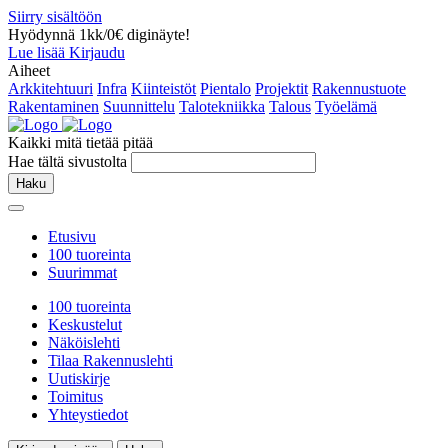
Siirry sisältöön
Hyödynnä 1kk/0€ diginäyte!
Lue lisää
Kirjaudu
Aiheet
Arkkitehtuuri
Infra
Kiinteistöt
Pientalo
Projektit
Rakennustuote
Rakentaminen
Suunnittelu
Talotekniikka
Talous
Työelämä
Kaikki mitä tietää pitää
Hae tältä sivustolta
Haku
Etusivu
100 tuoreinta
Suurimmat
100 tuoreinta
Keskustelut
Näköislehti
Tilaa Rakennuslehti
Uutiskirje
Toimitus
Yhteystiedot