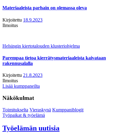
Materiaaleista parhain on olemassa oleva
Kirjoitettu
18.9.2023
Ilmoitus
Helsingin kiertotalouden klusteriohjelma
Parempaa tietoa kierrätysmateriaaleista kaivataan
rakennusalalla
Kirjoitettu
21.8.2023
Ilmoitus
Lisää kumppaneilta
Näkökulmat
Toimitukselta
Vieraskynä
Kumppaniblogit
Työpaikat & työelämä
Työelämän uutisia