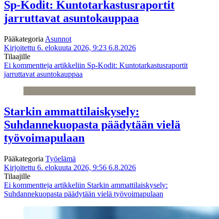
Sp-Kodit: Kuntotarkastusraportit
jarruttavat asuntokauppaa
Pääkategoria
Asunnot
Kirjoitettu 6. elokuuta 2026, 9:23
6.8.2026
Tilaajille
Ei kommentteja
artikkeliin Sp-Kodit: Kuntotarkastusraportit
jarruttavat asuntokauppaa
Starkin ammattilaiskysely:
Suhdannekuopasta päädytään vielä
työvoimapulaan
Pääkategoria
Työelämä
Kirjoitettu 6. elokuuta 2026, 9:56
6.8.2026
Tilaajille
Ei kommentteja
artikkeliin Starkin ammattilaiskysely:
Suhdannekuopasta päädytään vielä työvoimapulaan