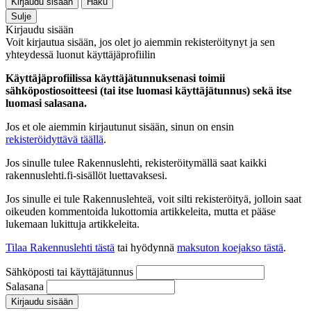
Kirjaudu sisään
Haku
Sulje
Kirjaudu sisään
Voit kirjautua sisään, jos olet jo aiemmin rekisteröitynyt ja sen
yhteydessä luonut käyttäjäprofiilin
Käyttäjäprofiilissa käyttäjätunnuksenasi toimii
sähköpostiosoitteesi (tai itse luomasi käyttäjätunnus) sekä itse
luomasi salasana.
Jos et ole aiemmin kirjautunut sisään, sinun on ensin
rekisteröidyttävä täällä
.
Jos sinulle tulee Rakennuslehti, rekisteröitymällä saat kaikki
rakennuslehti.fi-sisällöt luettavaksesi.
Jos sinulle ei tule Rakennuslehteä, voit silti rekisteröityä, jolloin saat
oikeuden kommentoida lukottomia artikkeleita, mutta et pääse
lukemaan lukittuja artikkeleita.
Tilaa Rakennuslehti tästä
tai hyödynnä
maksuton koejakso tästä
.
Sähköposti tai käyttäjätunnus
Salasana
Kirjaudu sisään