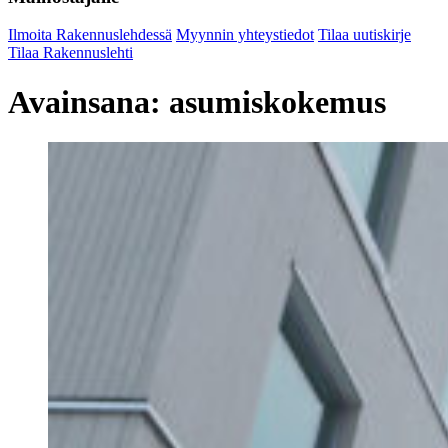
Ilmoita Rakennuslehdessä
Myynnin yhteystiedot
Tilaa uutiskirje
Tilaa Rakennuslehti
Avainsana:
asumiskokemus