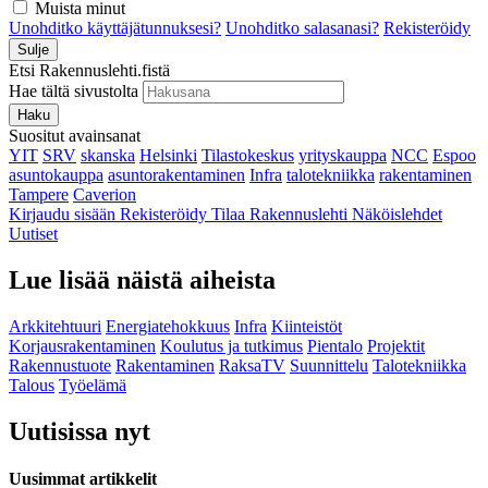
Muista minut
Unohditko käyttäjätunnuksesi?
Unohditko salasanasi?
Rekisteröidy
Sulje
Etsi Rakennuslehti.fistä
Hae tältä sivustolta
Haku
Suositut avainsanat
YIT
SRV
skanska
Helsinki
Tilastokeskus
yrityskauppa
NCC
Espoo
asuntokauppa
asuntorakentaminen
Infra
talotekniikka
rakentaminen
Tampere
Caverion
Kirjaudu sisään
Rekisteröidy
Tilaa Rakennuslehti
Näköislehdet
Uutiset
Lue lisää näistä aiheista
Arkkitehtuuri
Energiatehokkuus
Infra
Kiinteistöt
Korjausrakentaminen
Koulutus ja tutkimus
Pientalo
Projektit
Rakennustuote
Rakentaminen
RaksaTV
Suunnittelu
Talotekniikka
Talous
Työelämä
Uutisissa nyt
Uusimmat artikkelit