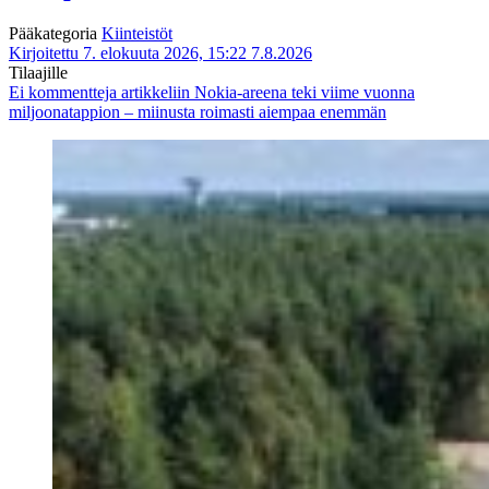
Pääkategoria
Kiinteistöt
Kirjoitettu 7. elokuuta 2026, 15:22
7.8.2026
Tilaajille
Ei kommentteja
artikkeliin Nokia-areena teki viime vuonna
miljoonatappion – miinusta roimasti aiempaa enemmän