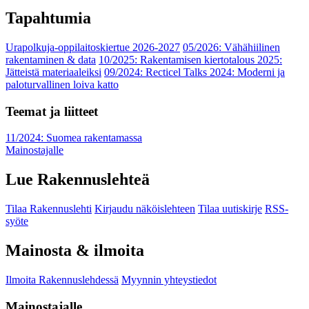
Tapahtumia
Urapolkuja-oppilaitoskiertue 2026-2027
05/2026: Vähähiilinen
rakentaminen & data
10/2025: Rakentamisen kiertotalous 2025:
Jätteistä materiaaleiksi
09/2024: Recticel Talks 2024: Moderni ja
paloturvallinen loiva katto
Teemat ja liitteet
11/2024: Suomea rakentamassa
Mainostajalle
Lue Rakennuslehteä
Tilaa Rakennuslehti
Kirjaudu näköislehteen
Tilaa uutiskirje
RSS-
syöte
Mainosta & ilmoita
Ilmoita Rakennuslehdessä
Myynnin yhteystiedot
Mainostajalle