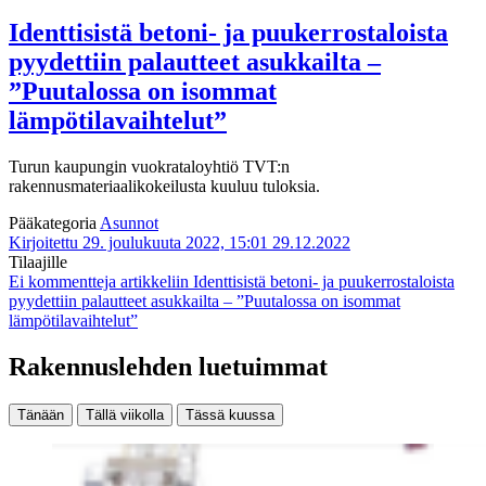
Identtisistä betoni- ja puukerrostaloista
pyydettiin palautteet asukkailta –
”Puutalossa on isommat
lämpötilavaihtelut”
Turun kaupungin vuokrataloyhtiö TVT:n
rakennusmateriaalikokeilusta kuuluu tuloksia.
Pääkategoria
Asunnot
Kirjoitettu 29. joulukuuta 2022, 15:01
29.12.2022
Tilaajille
Ei kommentteja
artikkeliin Identtisistä betoni- ja puukerrostaloista
pyydettiin palautteet asukkailta – ”Puutalossa on isommat
lämpötilavaihtelut”
Rakennuslehden luetuimmat
Tänään
Tällä viikolla
Tässä kuussa