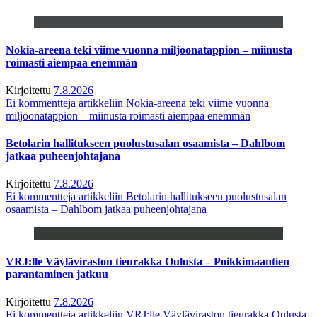
Nokia-areena teki viime vuonna miljoonatappion – miinusta
roimasti aiempaa enemmän
Kirjoitettu
7.8.2026
Ei kommentteja
artikkeliin Nokia-areena teki viime vuonna
miljoonatappion – miinusta roimasti aiempaa enemmän
Betolarin hallitukseen puolustusalan osaamista – Dahlbom
jatkaa puheenjohtajana
Kirjoitettu
7.8.2026
Ei kommentteja
artikkeliin Betolarin hallitukseen puolustusalan
osaamista – Dahlbom jatkaa puheenjohtajana
VRJ:lle Väyläviraston tieurakka Oulusta – Poikkimaantien
parantaminen jatkuu
Kirjoitettu
7.8.2026
Ei kommentteja
artikkeliin VRJ:lle Väyläviraston tieurakka Oulusta