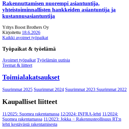
Rakennuttamisen nuorempi asiantuntija,
yhteistoiminnallisten hankkeiden asiantuntija ja
kustannusasiantuntija
Yritys
Boost Brothers Oy
Kirjoitettu
18.6.2026
Kaikki avoimet työpaikat
Työpaikat & työelämä
Avoimet työpaikat
Työelämän uutisia
Teemat & liitteet
Toimialakatsaukset
Suurimmat 2025
Suurimmat 2024
Suurimmat 2023
Suurimmat 2022
Kaupalliset liitteet
11/2025: Suomea rakentamassa
12/2024: INFRA-lehti
11/2024:
Suomea rakentamassa
11/2023: Jokka − Rakennusteollisuus RT:n
lehti kestävästä rakentamisesta