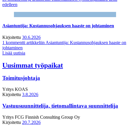
edelleen
Asiantuntija: Kustannusohjauksen haaste on johtaminen
Kirjoitettu
30.6.2026
1 kommentti
artikkeliin Asiantuntija: Kustannusohjauksen haaste on
johtaminen
Lisää uutisia
Uusimmat työpaikat
Toimitusjohtaja
Yritys
KOAS
Kirjoitettu
3.8.2026
Vastuusuunnittelija, tietomallintava suunnittelija
Yritys
FCG Finnish Consulting Group Oy
Kirjoitettu
20.7.2026