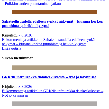
– Poikkimaantien parantaminen jatkuu
Sahateollisuudella edelleen synkät näkymät – kiusana korkea
puunhinta ja heikko kysyntä
Kirjoitettu
7.8.2026
Ei kommentteja
artikkeliin Sahateollisuudella edelleen synkät
näkymät – kiusana korkea puunhinta ja heikko kysyntä
Lisää uutisia
Viikon luetuimmat
GRK:lle infraurakka datakeskuksesta – työt jo käynnissä
Kirjoitettu
3.8.2026
Ei kommentteja
artikkeliin GRK:lle infraurakka datakeskuksesta –
työt jo käynnissä