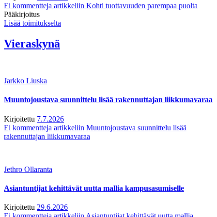
Ei kommentteja
artikkeliin Kohti tuottavuuden parempaa puolta
Pääkirjoitus
Lisää toimitukselta
Vieraskynä
Jarkko Liuska
Muuntojoustava suunnittelu lisää rakennuttajan liikkumavaraa
Kirjoitettu
7.7.2026
Ei kommentteja
artikkeliin Muuntojoustava suunnittelu lisää
rakennuttajan liikkumavaraa
Jethro Ollaranta
Asiantuntijat kehittävät uutta mallia kampusasumiselle
Kirjoitettu
29.6.2026
Ei kommentteja
artikkeliin Asiantuntijat kehittävät uutta mallia