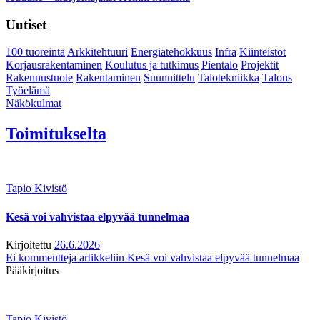
Uutiset
100 tuoreinta
Arkkitehtuuri
Energiatehokkuus
Infra
Kiinteistöt
Korjausrakentaminen
Koulutus ja tutkimus
Pientalo
Projektit
Rakennustuote
Rakentaminen
Suunnittelu
Talotekniikka
Talous
Työelämä
Näkökulmat
Toimitukselta
Tapio Kivistö
Kesä voi vahvistaa elpyvää tunnelmaa
Kirjoitettu
26.6.2026
Ei kommentteja
artikkeliin Kesä voi vahvistaa elpyvää tunnelmaa
Pääkirjoitus
Tapio Kivistö