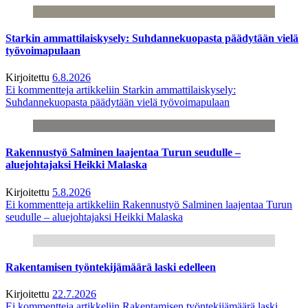
Starkin ammattilaiskysely: Suhdannekuopasta päädytään vielä
työvoimapulaan
Kirjoitettu
6.8.2026
Ei kommentteja
artikkeliin Starkin ammattilaiskysely:
Suhdannekuopasta päädytään vielä työvoimapulaan
Rakennustyö Salminen laajentaa Turun seudulle –
aluejohtajaksi Heikki Malaska
Kirjoitettu
5.8.2026
Ei kommentteja
artikkeliin Rakennustyö Salminen laajentaa Turun
seudulle – aluejohtajaksi Heikki Malaska
Rakentamisen työntekijämäärä laski edelleen
Kirjoitettu
22.7.2026
Ei kommentteja
artikkeliin Rakentamisen työntekijämäärä laski