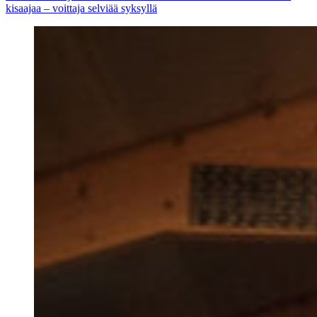
kisaajaa – voittaja selviää syksyllä