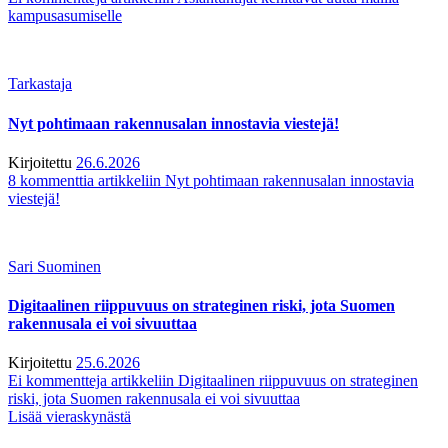
kampusasumiselle
Tarkastaja
Nyt pohtimaan rakennusalan innostavia viestejä!
Kirjoitettu
26.6.2026
8 kommenttia
artikkeliin Nyt pohtimaan rakennusalan innostavia
viestejä!
Sari Suominen
Digitaalinen riippuvuus on strateginen riski, jota Suomen
rakennusala ei voi sivuuttaa
Kirjoitettu
25.6.2026
Ei kommentteja
artikkeliin Digitaalinen riippuvuus on strateginen
riski, jota Suomen rakennusala ei voi sivuuttaa
Lisää vieraskynästä