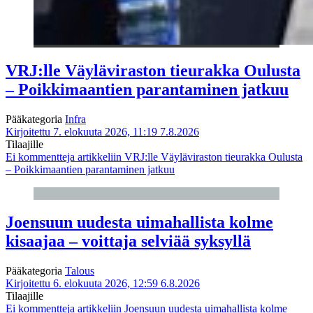
VRJ:lle Väyläviraston tieurakka Oulusta
– Poikkimaantien parantaminen jatkuu
Pääkategoria
Infra
Kirjoitettu 7. elokuuta 2026, 11:19
7.8.2026
Tilaajille
Ei kommentteja
artikkeliin VRJ:lle Väyläviraston tieurakka Oulusta
– Poikkimaantien parantaminen jatkuu
Joensuun uudesta uimahallista kolme
kisaajaa – voittaja selviää syksyllä
Pääkategoria
Talous
Kirjoitettu 6. elokuuta 2026, 12:59
6.8.2026
Tilaajille
Ei kommentteja
artikkeliin Joensuun uudesta uimahallista kolme