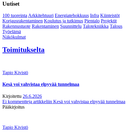
Uutiset
100 tuoreinta
Arkkitehtuuri
Energiatehokkuus
Infra
Kiinteistöt
Korjausrakentaminen
Koulutus ja tutkimus
Pientalo
Projektit
Rakennustuote
Rakentaminen
Suunnittelu
Talotekniikka
Talous
Työelämä
Näkökulmat
Toimitukselta
Tapio Kivistö
Kesä voi vahvistaa elpyvää tunnelmaa
Kirjoitettu
26.6.2026
Ei kommentteja
artikkeliin Kesä voi vahvistaa elpyvää tunnelmaa
Pääkirjoitus
Tapio Kivistö