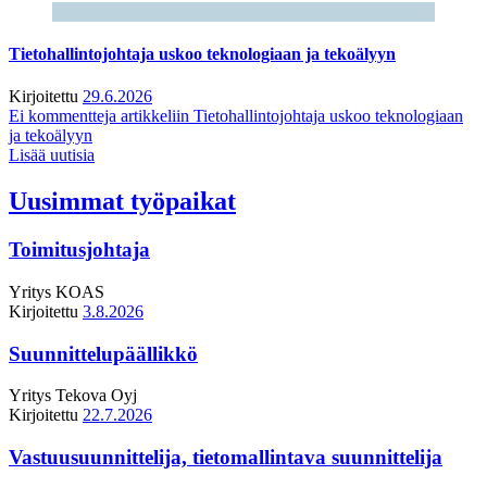
Tietohallintojohtaja uskoo teknologiaan ja tekoälyyn
Kirjoitettu
29.6.2026
Ei kommentteja
artikkeliin Tietohallintojohtaja uskoo teknologiaan
ja tekoälyyn
Lisää uutisia
Uusimmat työpaikat
Toimitusjohtaja
Yritys
KOAS
Kirjoitettu
3.8.2026
Suunnittelupäällikkö
Yritys
Tekova Oyj
Kirjoitettu
22.7.2026
Vastuusuunnittelija, tietomallintava suunnittelija