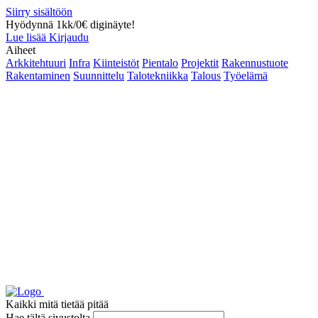
Siirry sisältöön
Hyödynnä 1kk/0€ diginäyte!
Lue lisää
Kirjaudu
Aiheet
Arkkitehtuuri
Infra
Kiinteistöt
Pientalo
Projektit
Rakennustuote
Rakentaminen
Suunnittelu
Talotekniikka
Talous
Työelämä
Kaikki mitä tietää pitää
Hae tältä sivustolta