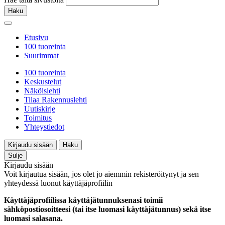
Haku
Etusivu
100 tuoreinta
Suurimmat
100 tuoreinta
Keskustelut
Näköislehti
Tilaa Rakennuslehti
Uutiskirje
Toimitus
Yhteystiedot
Kirjaudu sisään
Haku
Sulje
Kirjaudu sisään
Voit kirjautua sisään, jos olet jo aiemmin rekisteröitynyt ja sen
yhteydessä luonut käyttäjäprofiilin
Käyttäjäprofiilissa käyttäjätunnuksenasi toimii
sähköpostiosoitteesi (tai itse luomasi käyttäjätunnus) sekä itse
luomasi salasana.