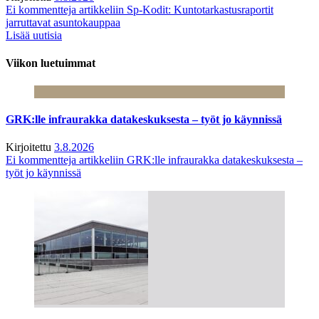
Ei kommentteja
artikkeliin Sp-Kodit: Kuntotarkastusraportit
jarruttavat asuntokauppaa
Lisää uutisia
Viikon luetuimmat
GRK:lle infraurakka datakeskuksesta – työt jo käynnissä
Kirjoitettu
3.8.2026
Ei kommentteja
artikkeliin GRK:lle infraurakka datakeskuksesta –
työt jo käynnissä