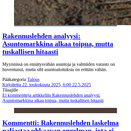
Rakennuslehden analyysi:
Asuntomarkkina alkaa toipua, mutta
tuskallisen hitaasti
Myynnissä on ennätysvähän asuntoja ja valmiiden varasto on
huventunut, mutta silti asuntoaloituksia on erittäin vähän.
Pääkategoria
Talous
Kirjoitettu 22. toukokuuta 2025, 6:00
22.5.2025
Tilaajille
Ei kommentteja
artikkeliin Rakennuslehden analyysi:
Asuntomarkkina alkaa toipua, mutta tuskallisen hitaasti
Kommentti: Rakennuslehden laskelma
paljastaa uhkaavan ongelman, jota ei