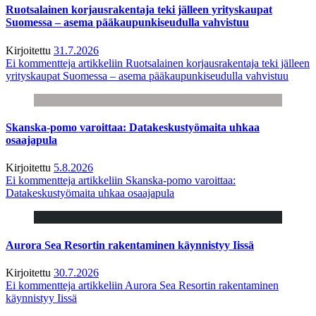
Ruotsalainen korjausrakentaja teki jälleen yrityskaupat
Suomessa – asema pääkaupunkiseudulla vahvistuu
Kirjoitettu
31.7.2026
Ei kommentteja
artikkeliin Ruotsalainen korjausrakentaja teki jälleen
yrityskaupat Suomessa – asema pääkaupunkiseudulla vahvistuu
Skanska-pomo varoittaa: Datakeskustyömaita uhkaa
osaajapula
Kirjoitettu
5.8.2026
Ei kommentteja
artikkeliin Skanska-pomo varoittaa:
Datakeskustyömaita uhkaa osaajapula
Aurora Sea Resortin rakentaminen käynnistyy Iissä
Kirjoitettu
30.7.2026
Ei kommentteja
artikkeliin Aurora Sea Resortin rakentaminen
käynnistyy Iissä