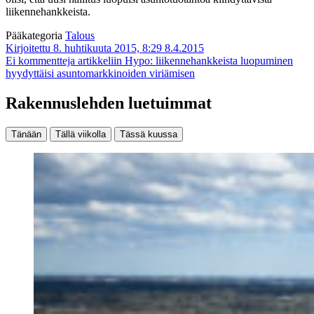
liikennehankkeista.
Pääkategoria
Talous
Kirjoitettu 8. huhtikuuta 2015, 8:29
8.4.2015
Ei kommentteja
artikkeliin Hypo: liikennehankkeista luopuminen
hyydyttäisi asuntomarkkinoiden viriämisen
Rakennuslehden luetuimmat
Tänään
Tällä viikolla
Tässä kuussa