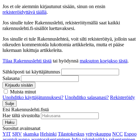
Jos et ole aiemmin kirjautunut sisään, sinun on ensin
rekisteröidyttävä täällä
.
Jos sinulle tulee Rakennuslehti, rekisteröitymällä saat kaikki
rakennuslehti.fi-sisällöt luettavaksesi.
Jos sinulle ei tule Rakennuslehteä, voit silti rekisteröityä, jolloin saat
oikeuden kommentoida lukottomia artikkeleita, mutta et pääse
lukemaan lukittuja artikkeleita.
Tilaa Rakennuslehti tästä
tai hyödynnä
maksuton koejakso tästä
.
Sähköposti tai käyttäjätunnus
Salasana
Kirjaudu sisään
Muista minut
Unohditko käyttäjätunnuksesi?
Unohditko salasanasi?
Rekisteröidy
Sulje
Etsi Rakennuslehti.fistä
Hae tältä sivustolta
Haku
Suositut avainsanat
YIT
SRV
skanska
Helsinki
Tilastokeskus
yrityskauppa
NCC
Espoo
asuntokauppa
asuntorakentaminen
Infra
talotekniikka
rakentaminen