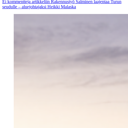
Ei kommentteja
artikkeliin Rakennustyö Salminen laajentaa Turun
seudulle – aluejohtajaksi Heikki Malaska