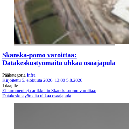
Skanska-pomo varoittaa:
Datakeskustyömaita uhkaa osaajapula
Pääkategoria
Infra
Kirjoitettu 5. elokuuta 2026, 13:00
5.8.2026
Tilaajille
Ei kommentteja
artikkeliin Skanska-pomo varoittaa:
Datakeskustyömaita uhkaa osaajapula