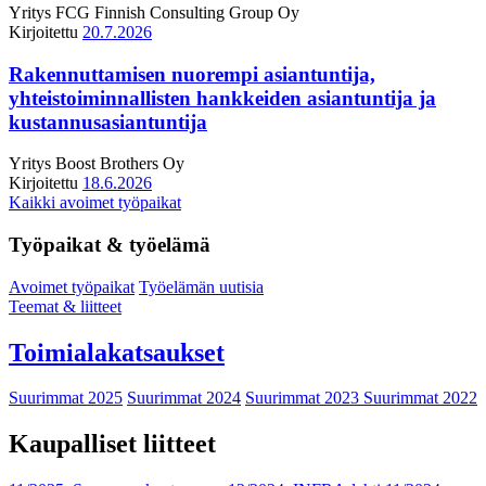
Yritys
FCG Finnish Consulting Group Oy
Kirjoitettu
20.7.2026
Rakennuttamisen nuorempi asiantuntija,
yhteistoiminnallisten hankkeiden asiantuntija ja
kustannusasiantuntija
Yritys
Boost Brothers Oy
Kirjoitettu
18.6.2026
Kaikki avoimet työpaikat
Työpaikat & työelämä
Avoimet työpaikat
Työelämän uutisia
Teemat & liitteet
Toimialakatsaukset
Suurimmat 2025
Suurimmat 2024
Suurimmat 2023
Suurimmat 2022
Kaupalliset liitteet