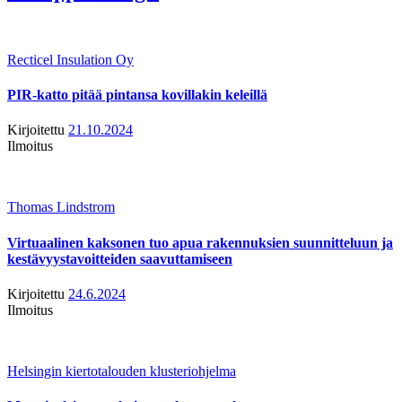
Recticel Insulation Oy
PIR-katto pitää pintansa kovillakin keleillä
Kirjoitettu
21.10.2024
Ilmoitus
Thomas Lindstrom
Virtuaalinen kaksonen tuo apua rakennuksien suunnitteluun ja
kestävyystavoitteiden saavuttamiseen
Kirjoitettu
24.6.2024
Ilmoitus
Helsingin kiertotalouden klusteriohjelma