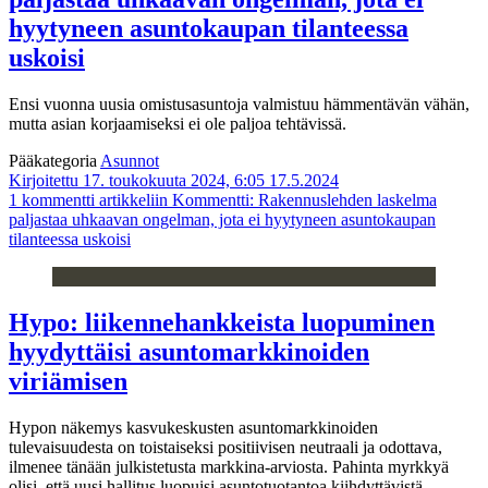
hyytyneen asuntokaupan tilanteessa
uskoisi
Ensi vuonna uusia omistusasuntoja valmistuu hämmentävän vähän,
mutta asian korjaamiseksi ei ole paljoa tehtävissä.
Pääkategoria
Asunnot
Kirjoitettu 17. toukokuuta 2024, 6:05
17.5.2024
1 kommentti
artikkeliin Kommentti: Rakennuslehden laskelma
paljastaa uhkaavan ongelman, jota ei hyytyneen asuntokaupan
tilanteessa uskoisi
Hypo: liikennehankkeista luopuminen
hyydyttäisi asuntomarkkinoiden
viriämisen
Hypon näkemys kasvukeskusten asuntomarkkinoiden
tulevaisuudesta on toistaiseksi positiivisen neutraali ja odottava,
ilmenee tänään julkistetusta markkina-arviosta. Pahinta myrkkyä
olisi, että uusi hallitus luopuisi asuntotuotantoa kiihdyttävistä