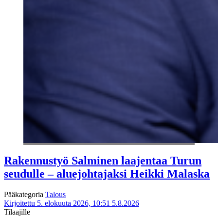
Rakennustyö Salminen laajentaa Turun
seudulle – aluejohtajaksi Heikki Malaska
Pääkategoria
Talous
Kirjoitettu 5. elokuuta 2026, 10:51
5.8.2026
Tilaajille