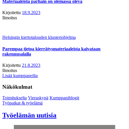
Materiaaleista parhain on olemassa oleva
Kirjoitettu
18.9.2023
Ilmoitus
Helsingin kiertotalouden klusteriohjelma
Parempaa tietoa kierrätysmateriaaleista kaivataan
rakennusalalla
Kirjoitettu
21.8.2023
Ilmoitus
Lisää kumppaneilta
Näkökulmat
Toimitukselta
Vieraskynä
Kumppaniblogit
Työpaikat & työelämä
Työelämän uutisia