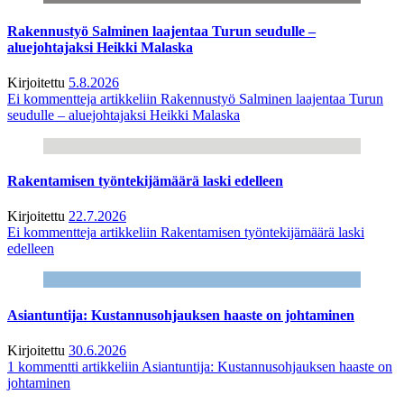
Rakennustyö Salminen laajentaa Turun seudulle –
aluejohtajaksi Heikki Malaska
Kirjoitettu
5.8.2026
Ei kommentteja
artikkeliin Rakennustyö Salminen laajentaa Turun
seudulle – aluejohtajaksi Heikki Malaska
Rakentamisen työntekijämäärä laski edelleen
Kirjoitettu
22.7.2026
Ei kommentteja
artikkeliin Rakentamisen työntekijämäärä laski
edelleen
Asiantuntija: Kustannusohjauksen haaste on johtaminen
Kirjoitettu
30.6.2026
1 kommentti
artikkeliin Asiantuntija: Kustannusohjauksen haaste on
johtaminen