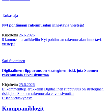
Tarkastaja
Nyt pohtimaan rakennusalan innostavia viestejä!
Kirjoitettu
26.6.2026
8 kommenttia
artikkeliin Nyt pohtimaan rakennusalan innostavia
viestejä!
Sari Suominen
Digitaalinen riippuvuus on strateginen riski, jota Suomen
rakennusala ei voi sivuuttaa
Kirjoitettu
25.6.2026
Ei kommentteja
artikkeliin Digitaalinen riippuvuus on strateginen
riski, jota Suomen rakennusala ei voi sivuuttaa
Lisää vieraskynästä
Kumppaniblogit