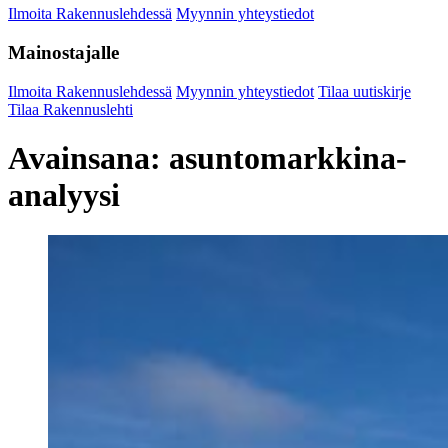
Ilmoita Rakennuslehdessä
Myynnin yhteystiedot
Mainostajalle
Ilmoita Rakennuslehdessä
Myynnin yhteystiedot
Tilaa uutiskirje
Tilaa Rakennuslehti
Avainsana:
asuntomarkkina-
analyysi