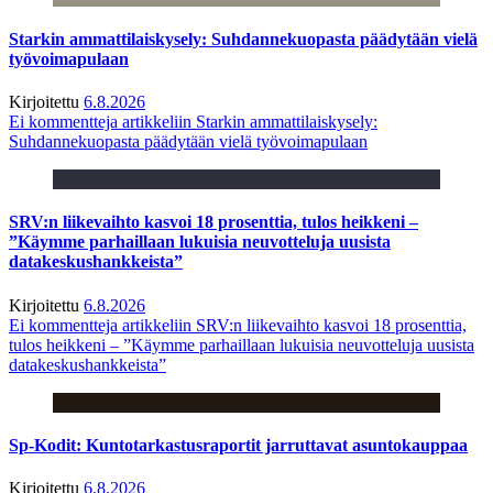
Starkin ammattilaiskysely: Suhdannekuopasta päädytään vielä
työvoimapulaan
Kirjoitettu
6.8.2026
Ei kommentteja
artikkeliin Starkin ammattilaiskysely:
Suhdannekuopasta päädytään vielä työvoimapulaan
SRV:n liikevaihto kasvoi 18 prosenttia, tulos heikkeni –
”Käymme parhaillaan lukuisia neuvotteluja uusista
datakeskushankkeista”
Kirjoitettu
6.8.2026
Ei kommentteja
artikkeliin SRV:n liikevaihto kasvoi 18 prosenttia,
tulos heikkeni – ”Käymme parhaillaan lukuisia neuvotteluja uusista
datakeskushankkeista”
Sp-Kodit: Kuntotarkastusraportit jarruttavat asuntokauppaa
Kirjoitettu
6.8.2026