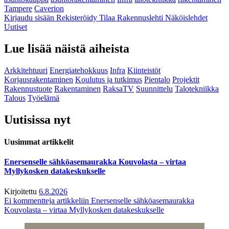
Tampere
Caverion
Kirjaudu sisään
Rekisteröidy
Tilaa Rakennuslehti
Näköislehdet
Uutiset
Lue lisää näistä aiheista
Arkkitehtuuri
Energiatehokkuus
Infra
Kiinteistöt
Korjausrakentaminen
Koulutus ja tutkimus
Pientalo
Projektit
Rakennustuote
Rakentaminen
RaksaTV
Suunnittelu
Talotekniikka
Talous
Työelämä
Uutisissa nyt
Uusimmat artikkelit
Enersenselle sähköasemaurakka Kouvolasta – virtaa
Myllykosken datakeskukselle
Kirjoitettu
6.8.2026
Ei kommentteja
artikkeliin Enersenselle sähköasemaurakka
Kouvolasta – virtaa Myllykosken datakeskukselle