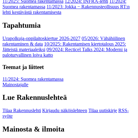
11/2025: Suomea rakentamassa
12/2024: INFRA-lehti
11/2024:
Suomea rakentamassa
11/2023: Jokka − Rakennusteollisuus RT:n
lehti kestävästä rakentamisesta
Tapahtumia
Urapolkuja-oppilaitoskiertue 2026-2027
05/2026: Vähähiilinen
rakentaminen & data
10/2025: Rakentamisen kiertotalous 2025:
Jätteistä materiaaleiksi
09/2024: Recticel Talks 2024: Moderni ja
paloturvallinen loiva katto
Teemat ja liitteet
11/2024: Suomea rakentamassa
Mainostajalle
Lue Rakennuslehteä
Tilaa Rakennuslehti
Kirjaudu näköislehteen
Tilaa uutiskirje
RSS-
syöte
Mainosta & ilmoita