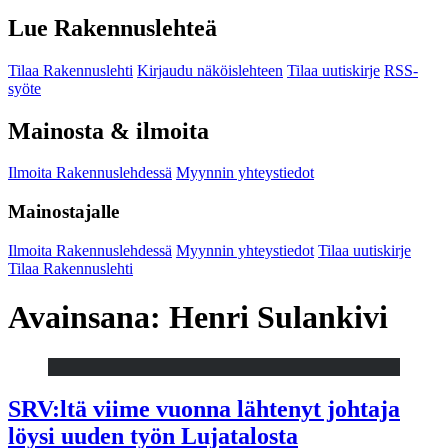
Lue Rakennuslehteä
Tilaa Rakennuslehti
Kirjaudu näköislehteen
Tilaa uutiskirje
RSS-
syöte
Mainosta & ilmoita
Ilmoita Rakennuslehdessä
Myynnin yhteystiedot
Mainostajalle
Ilmoita Rakennuslehdessä
Myynnin yhteystiedot
Tilaa uutiskirje
Tilaa Rakennuslehti
Avainsana:
Henri Sulankivi
SRV:ltä viime vuonna lähtenyt johtaja
löysi uuden työn Lujatalosta