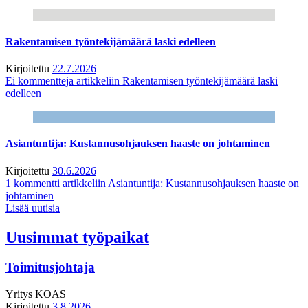
Rakentamisen työntekijämäärä laski edelleen
Kirjoitettu
22.7.2026
Ei kommentteja
artikkeliin Rakentamisen työntekijämäärä laski
edelleen
Asiantuntija: Kustannusohjauksen haaste on johtaminen
Kirjoitettu
30.6.2026
1 kommentti
artikkeliin Asiantuntija: Kustannusohjauksen haaste on
johtaminen
Lisää uutisia
Uusimmat työpaikat
Toimitusjohtaja
Yritys
KOAS
Kirjoitettu
3.8.2026