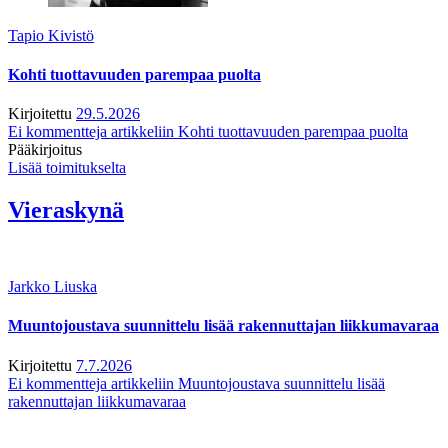
Tapio Kivistö
Kohti tuottavuuden parempaa puolta
Kirjoitettu
29.5.2026
Ei kommentteja
artikkeliin Kohti tuottavuuden parempaa puolta
Pääkirjoitus
Lisää toimitukselta
Vieraskynä
Jarkko Liuska
Muuntojoustava suunnittelu lisää rakennuttajan liikkumavaraa
Kirjoitettu
7.7.2026
Ei kommentteja
artikkeliin Muuntojoustava suunnittelu lisää
rakennuttajan liikkumavaraa