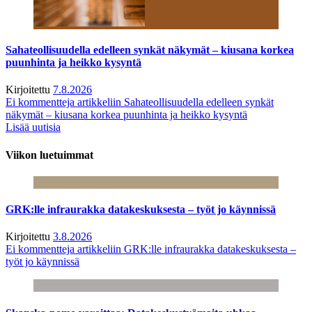
Sahateollisuudella edelleen synkät näkymät – kiusana korkea
puunhinta ja heikko kysyntä
Kirjoitettu
7.8.2026
Ei kommentteja
artikkeliin Sahateollisuudella edelleen synkät
näkymät – kiusana korkea puunhinta ja heikko kysyntä
Lisää uutisia
Viikon luetuimmat
GRK:lle infraurakka datakeskuksesta – työt jo käynnissä
Kirjoitettu
3.8.2026
Ei kommentteja
artikkeliin GRK:lle infraurakka datakeskuksesta –
työt jo käynnissä