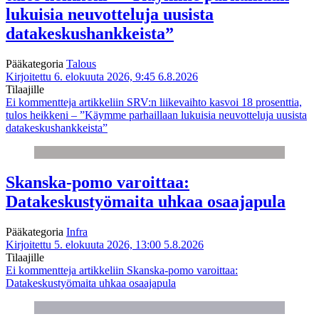
lukuisia neuvotteluja uusista
datakeskushankkeista”
Pääkategoria
Talous
Kirjoitettu 6. elokuuta 2026, 9:45
6.8.2026
Tilaajille
Ei kommentteja
artikkeliin SRV:n liikevaihto kasvoi 18 prosenttia,
tulos heikkeni – ”Käymme parhaillaan lukuisia neuvotteluja uusista
datakeskushankkeista”
Skanska-pomo varoittaa:
Datakeskustyömaita uhkaa osaajapula
Pääkategoria
Infra
Kirjoitettu 5. elokuuta 2026, 13:00
5.8.2026
Tilaajille
Ei kommentteja
artikkeliin Skanska-pomo varoittaa:
Datakeskustyömaita uhkaa osaajapula