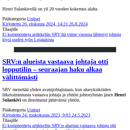
Henri Sulankivellä on yli 20 vuoden kokemus alalta.
Pääkategoria
Uutiset
Kirjoitettu 26. elokuuta 2024, 14:21
26.8.2024
Tilaajille
Ei kommentteja
artikkeliin SRV:ltä viime vuonna lähtenyt johtaja
löysi uuden työn Lujatalosta
SRV:n alueista vastaava johtaja otti
lopputilin – seuraajan haku alkaa
välittömästi
SRV menettää yhden avainjohtajistaan, kun alueyksiköiden
liiketoiminnasta vastaava johtaja ja yhtiön johtoryhmän jäsen
Henri
Sulankivi
on ilmoittanut jättävänsä yhtiön.
Pääkategoria
Uutiset
Kirjoitettu 24. toukokuuta 2023, 9:03
24.5.2023
Tilaajille
Ei kommentteja
artikkeliin SRV:n alueista vastaava johtaja otti