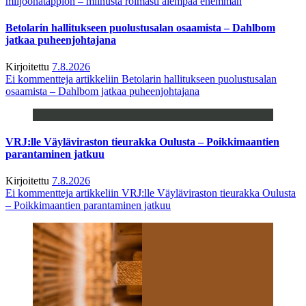
miljoonatappion – miinusta roimasti aiempaa enemmän
Betolarin hallitukseen puolustusalan osaamista – Dahlbom
jatkaa puheenjohtajana
Kirjoitettu
7.8.2026
Ei kommentteja
artikkeliin Betolarin hallitukseen puolustusalan
osaamista – Dahlbom jatkaa puheenjohtajana
VRJ:lle Väyläviraston tieurakka Oulusta – Poikkimaantien
parantaminen jatkuu
Kirjoitettu
7.8.2026
Ei kommentteja
artikkeliin VRJ:lle Väyläviraston tieurakka Oulusta
– Poikkimaantien parantaminen jatkuu