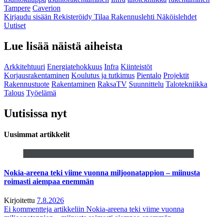
Tampere
Caverion
Kirjaudu sisään
Rekisteröidy
Tilaa Rakennuslehti
Näköislehdet
Uutiset
Lue lisää näistä aiheista
Arkkitehtuuri
Energiatehokkuus
Infra
Kiinteistöt
Korjausrakentaminen
Koulutus ja tutkimus
Pientalo
Projektit
Rakennustuote
Rakentaminen
RaksaTV
Suunnittelu
Talotekniikka
Talous
Työelämä
Uutisissa nyt
Uusimmat artikkelit
Nokia-areena teki viime vuonna miljoonatappion – miinusta
roimasti aiempaa enemmän
Kirjoitettu
7.8.2026
Ei kommentteja
artikkeliin Nokia-areena teki viime vuonna