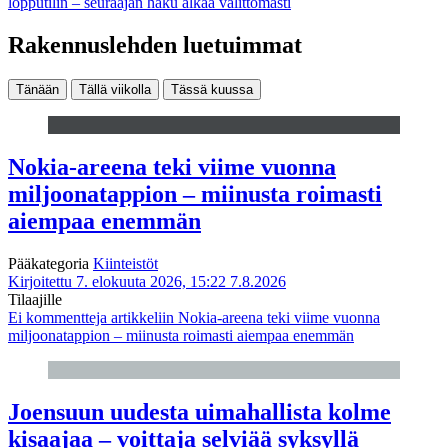
lopputilin – seuraajan haku alkaa välittömästi
Rakennuslehden luetuimmat
Tänään
Tällä viikolla
Tässä kuussa
Nokia-areena teki viime vuonna
miljoonatappion – miinusta roimasti
aiempaa enemmän
Pääkategoria
Kiinteistöt
Kirjoitettu 7. elokuuta 2026, 15:22
7.8.2026
Tilaajille
Ei kommentteja
artikkeliin Nokia-areena teki viime vuonna
miljoonatappion – miinusta roimasti aiempaa enemmän
Joensuun uudesta uimahallista kolme
kisaajaa – voittaja selviää syksyllä