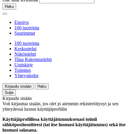
Haku
Etusivu
100 tuoreinta
Suurimmat
100 tuoreinta
Keskustelut
Näköislehti
Tilaa Rakennuslehti
Uutiskirje
Toimitus
Yhteystiedot
Kirjaudu sisään
Haku
Sulje
Kirjaudu sisään
Voit kirjautua sisään, jos olet jo aiemmin rekisteröitynyt ja sen
yhteydessä luonut käyttäjäprofiilin
Käyttäjäprofiilissa käyttäjätunnuksenasi toimii
sähköpostiosoitteesi (tai itse luomasi käyttäjätunnus) sekä itse
luomasi salasana.