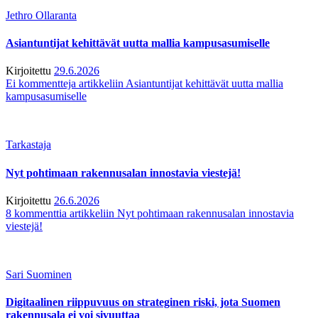
Jethro Ollaranta
Asiantuntijat kehittävät uutta mallia kampusasumiselle
Kirjoitettu
29.6.2026
Ei kommentteja
artikkeliin Asiantuntijat kehittävät uutta mallia
kampusasumiselle
Tarkastaja
Nyt pohtimaan rakennusalan innostavia viestejä!
Kirjoitettu
26.6.2026
8 kommenttia
artikkeliin Nyt pohtimaan rakennusalan innostavia
viestejä!
Sari Suominen
Digitaalinen riippuvuus on strateginen riski, jota Suomen
rakennusala ei voi sivuuttaa