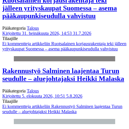
Ruotsalainen korjausrakentaja teki
jälleen yrityskaupat Suomessa – asema
pääkaupunkiseudulla vahvistuu
Pääkategoria
Talous
Kirjoitettu 31. heinäkuuta 2026, 14:53
31.7.2026
Tilaajille
Ei kommentteja
artikkeliin Ruotsalainen korjausrakentaja teki jälleen
yrityskaupat Suomessa – asema pääkaupunkiseudulla vahvistuu
Rakennustyö Salminen laajentaa Turun
seudulle – aluejohtajaksi Heikki Malaska
Pääkategoria
Talous
Kirjoitettu 5. elokuuta 2026, 10:51
5.8.2026
Tilaajille
Ei kommentteja
artikkeliin Rakennustyö Salminen laajentaa Turun
seudulle – aluejohtajaksi Heikki Malaska