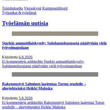
Toimitukselta
Vieraskynä
Kumppaniblogit
Työpaikat & työelämä
Työelämän uutisia
Starkin ammattilaiskysely: Suhdannekuopasta päädytään vielä
työvoimapulaan
Kirjoitettu
6.8.2026
Ei kommentteja
artikkeliin Starkin ammattilaiskysely:
Suhdannekuopasta päädytään vielä työvoimapulaan
Rakennustyö Salminen laajentaa Turun seudulle –
aluejohtajaksi Heikki Malaska
Kirjoitettu
5.8.2026
Ei kommentteja
artikkeliin Rakennustyö Salminen laajentaa Turun
seudulle – aluejohtajaksi Heikki Malaska