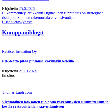
Kirjoitettu
25.6.2026
Ei kommentteja
artikkeliin Digitaalinen riippuvuus on strateginen
riski, jota Suomen rakennusala ei voi sivuuttaa
Lisää vieraskynästä
Kumppaniblogit
Recticel Insulation Oy
PIR-katto pitää pintansa kovillakin keleillä
Kirjoitettu
21.10.2024
Ilmoitus
Thomas Lindstrom
Virtuaalinen kaksonen tuo apua rakennuksien suunnitteluun ja
kestävyystavoitteiden saavuttamiseen