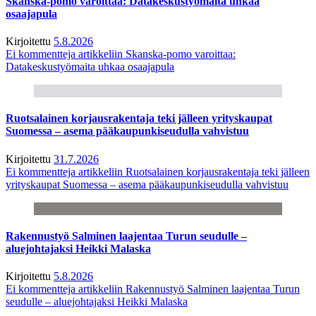
Skanska-pomo varoittaa: Datakeskustyömaita uhkaa
osaajapula
Kirjoitettu
5.8.2026
Ei kommentteja
artikkeliin Skanska-pomo varoittaa:
Datakeskustyömaita uhkaa osaajapula
Ruotsalainen korjausrakentaja teki jälleen yrityskaupat
Suomessa – asema pääkaupunkiseudulla vahvistuu
Kirjoitettu
31.7.2026
Ei kommentteja
artikkeliin Ruotsalainen korjausrakentaja teki jälleen
yrityskaupat Suomessa – asema pääkaupunkiseudulla vahvistuu
Rakennustyö Salminen laajentaa Turun seudulle –
aluejohtajaksi Heikki Malaska
Kirjoitettu
5.8.2026
Ei kommentteja
artikkeliin Rakennustyö Salminen laajentaa Turun
seudulle – aluejohtajaksi Heikki Malaska