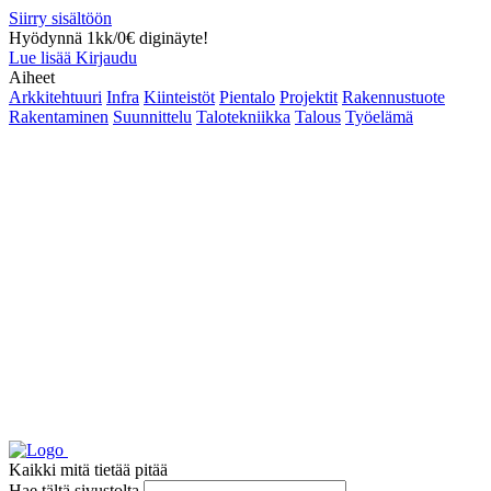
Siirry sisältöön
Hyödynnä 1kk/0€ diginäyte!
Lue lisää
Kirjaudu
Aiheet
Arkkitehtuuri
Infra
Kiinteistöt
Pientalo
Projektit
Rakennustuote
Rakentaminen
Suunnittelu
Talotekniikka
Talous
Työelämä
Kaikki mitä tietää pitää
Hae tältä sivustolta