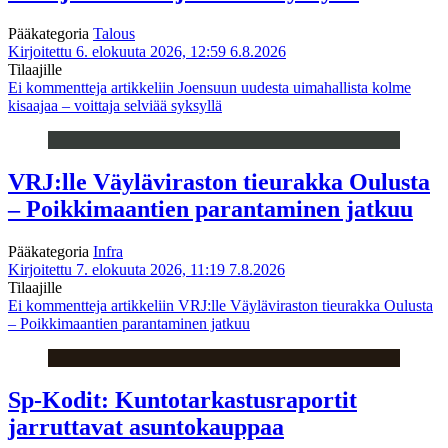
Pääkategoria
Talous
Kirjoitettu 6. elokuuta 2026, 12:59
6.8.2026
Tilaajille
Ei kommentteja
artikkeliin Joensuun uudesta uimahallista kolme
kisaajaa – voittaja selviää syksyllä
VRJ:lle Väyläviraston tieurakka Oulusta
– Poikkimaantien parantaminen jatkuu
Pääkategoria
Infra
Kirjoitettu 7. elokuuta 2026, 11:19
7.8.2026
Tilaajille
Ei kommentteja
artikkeliin VRJ:lle Väyläviraston tieurakka Oulusta
– Poikkimaantien parantaminen jatkuu
Sp-Kodit: Kuntotarkastusraportit
jarruttavat asuntokauppaa