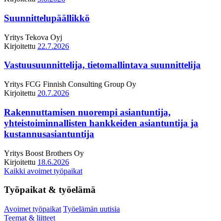
Suunnittelupäällikkö
Yritys
Tekova Oyj
Kirjoitettu
22.7.2026
Vastuusuunnittelija, tietomallintava suunnittelija
Yritys
FCG Finnish Consulting Group Oy
Kirjoitettu
20.7.2026
Rakennuttamisen nuorempi asiantuntija,
yhteistoiminnallisten hankkeiden asiantuntija ja
kustannusasiantuntija
Yritys
Boost Brothers Oy
Kirjoitettu
18.6.2026
Kaikki avoimet työpaikat
Työpaikat & työelämä
Avoimet työpaikat
Työelämän uutisia
Teemat & liitteet