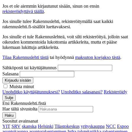
Jos et ole aiemmin kirjautunut sisään, sinun on ensin
rekisteröidyttävä täällä
.
Jos sinulle tulee Rakennuslehti, rekisteröitymällä saat kaikki
rakennuslehti.fi-sisällöt luettavaksesi.
Jos sinulle ei tule Rakennuslehteä, voit silti rekisteröityä, jolloin saat
oikeuden kommentoida lukottomia artikkeleita, mutta et pääse
lukemaan lukittuja artikkeleita.
Tilaa Rakennuslehti tästä
tai hyödynnä
maksuton koejakso tästä
.
Sähköposti tai käyttäjätunnus
Salasana
Kirjaudu sisään
Muista minut
Unohditko käyttäjätunnuksesi?
Unohditko salasanasi?
Rekisteröidy
Sulje
Etsi Rakennuslehti.fistä
Hae tältä sivustolta
Haku
Suositut avainsanat
YIT
SRV
skanska
Helsinki
Tilastokeskus
yrityskauppa
NCC
Espoo
asuntokauppa
asuntorakentaminen
Infra
talotekniikka
rakentaminen