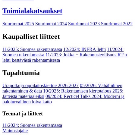
Toimialakatsaukset
Suurimmat 2025
Suurimmat 2024
Suurimmat 2023
Suurimmat 2022
Kaupalliset liitteet
11/2025: Suomea rakentamassa
12/2024: INFRA-lehti
11/2024:
Suomea rakentamassa
11/2023: Jokka − Rakennusteollisuus RT:n
lehti kestävästä rakentamisesta
Tapahtumia
Urapolkuja-oppilaitoskiertue 2026-2027
05/2026: Vähähiilinen
rakentaminen & data
10/2025: Rakentamisen kiertotalous 2025:
Jätteistä materiaaleiksi
09/2024: Recticel Talks 2024: Moderni ja
paloturvallinen loiva katto
Teemat ja liitteet
11/2024: Suomea rakentamassa
Mainostajalle